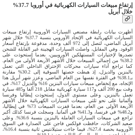
إرتفاع مبيعات السيارات الكهربائية في أوروبا 37.7%
خلال أبريل
أظهرت بيانات رابطة مصنعي السيارات الأوروبية إرتفاع مبيعات
السيارات الكهربائية في الإتحاد الأوروبي بنسبة 37.7% خلال شهر
أبريل الماضي، لتصل إلى 972 ألف وحدة، مدفوعة بإرتفاع أسعار
الوقود. وفي المقابل، واصلت السيارات الهجينة غير القابلة للشحن
تصدرها لإختيارات المستهلكين الأوروبيين، بعدما إستحوذت على
38.2% من إجمالي المبيعات خلال الأشهر الأربعة الأولى من العام.
كما تراجع أداء سيارات محركات الإحتراق الداخلي التي تعمل
بالبنزين والديزل، إذ هبطت حصتها السوقية إلى 30.2% مقارنة
بـ38.1% في الفترة نفسها من العام الماضي. وعزز شهر أبريل هذا
الإتجاه، مع إنخفاض مبيعات سيارات البنزين 16% والديزل 17%، في
وقت بيع 200 ألف و117 سيارة كهربائية مقابل 218 ألفا و485 سيارة
تعمل بالبنزين. وعلى مستوى الدول، إستحوذت إيطاليا وفرنسا
وألمانيا على نحو ثلثي مبيعات السيارات الكهربائية خلال الأشهر
الأربعة الأولى من العام، بعدما قفزت المبيعات 73% في إيطاليا،
و48.2% في فرنسا، و41.3% في ألمانيا. وسجلت فرنسا كذلك أكبر
تراجع في مبيعات السيارات العاملة بالبنزين بنسبة 36.6%. وعلى
صعيد الشركات، حافظت فولكس فاجن على الصدارة في السوق
الأوروبية بحصة 27.4%، فيما جاءت ستيلانتيس ثانية بنسبة 16.4%،
بينما تراجعت رينو إلى المركز الثالث بحصة 10.1%.