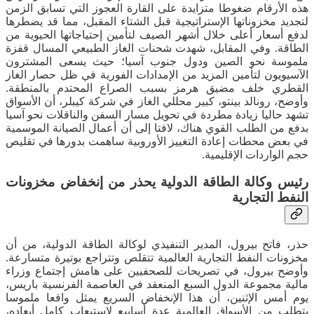
هذه الأرقام ضغوطا متزايدة على القارة العجوز التي تسابق الزمن
لتجديد مخزوناتها الإستراتيجية قبل الشتاء المقبل، مما قد يضطرها
لدفع أسعار أعلى خلال أشهر الصيف لتأمين إحتياجاتها الحيوية من
الطاقة. وفي المقابل، شهدت شحنات الغاز الطبيعي المسال قفزة
ملموسة نحو الصين ودول جنوب آسيا؛ حيث يسعى المشترون
الآسيويون لتأمين المزيد من الإمدادات الفورية في ظل حصار الغاز
القطري خلف مضيق هرمز بسبب الصراع المحتدم بالمنطقة.
وأوضح، رونالد بينتو، كبير محللي الغاز في شركة كيبلر، أن الأسواق
تشهد حاليا زيادة مطردة في تحويل مسار السفن والناقلات نحو آسيا
بدفع من الطلب القوي هناك، لافتا إلى أن أعمال الصيانة الموسمية
في بعض محطات إعادة التغييز الأوروبية ساهمت بدورها في تقليص
حجم الواردات الإقليمية.
رئيس وكالة الطاقة الدولية يحذر من إنخفاض مخزونات
النفط التجارية
حذر، فاتح بيرول، المدير التنفيذي لوكالة الطاقة الدولية، من أن
مخزونات النفط التجارية العالمية تتقلص وتتراجع بوتيرة متسارعة.
وأوضح بيرول، في تصريحات للصحفيين على هامش إجتماع وزراء
مالية مجموعة الدول السبع المنعقد في العاصمة الفرنسية باريس،
يوم أمس الإثنين، أن هذا الإنخفاض السريع يمثل واقعا ملموسا
يتطلب من الأسواق العالمية عدة أسابيع لإستيعاب كامل أبعاده،