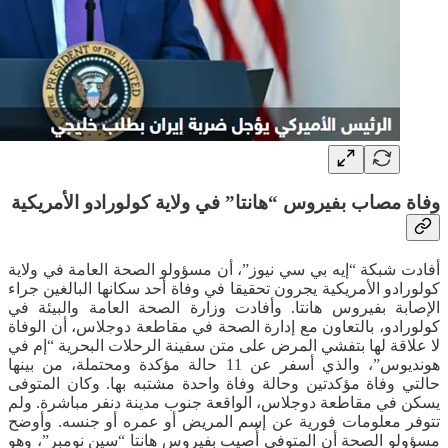
وفاة مصاب بفيروس “هانتا” في ولاية كولورادو الأمريكية
أفادت شبكة “إيه بي سي نيوز”، أن مسؤولو الصحة العامة في ولاية
كولورادو الأمريكية يجرون تحقيقا في وفاة أحد سكانها البالغين جراء
الإصابة بفيروس هانتا. وأفادت وزارة الصحة العامة والبيئة في
كولورادو، بالتعاون مع إدارة الصحة في مقاطعة دوجلاس، أن الوفاة
لا علاقة لها بتفشي المرض على متن سفينة الرحلات البحرية “إم في
هونديوس”، والذي أسفر عن 11 حالة مؤكدة ومحتملة، من بينها
حالتي وفاة مؤكدتين وحالة وفاة واحدة مشتبه بها. وكان المتوفى
يسكن في مقاطعة دوجلاس، الواقعة جنوب مدينة دنفر مباشرة. ولم
تتوفر معلومات فورية عن إسم المريض أو عمره أو جنسه. وأوضح
مسؤولو الصحة أن المتوفى أُصيب بفيروس هانتا “سين نومبر”، وهو