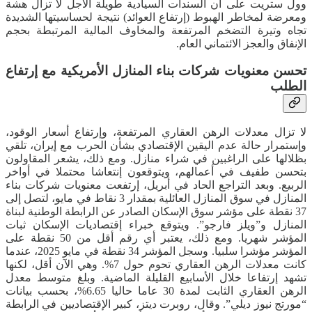
وول ستريت على أن السندات السيادية طويلة الأجل لا تزال هشة
ومعرضة لمخاطر الهبوط (إرتفاع العوائد) نتيجة لحساسيتها الشديدة
تجاه وتيرة التضخم المرتفعة والمخاوف المالية المرتبطة بحجم
الإنفاق والعجز الائتماني العام.
تحسن معنويات شركات بناء المنازل الأمريكية مع إرتفاع
الطلب
لا تزال معدلات الرهن العقاري المرتفعة، وإرتفاع أسعار الوقود،
وإستمرار حالة عدم اليقين الإقتصادي بشأن الحرب مع إيران، تلقي
بظلالها على الراغبين في شراء منازل. ومع ذلك، يشعر المقاولون
بتحسن طفيف في أعمالهم، ويتوقعون إنتعاشا محتملا في أواخر
الربيع. وبعد التراجع الحاد في أبريل، إرتفعت معنويات شركات بناء
المنازل في سوق المنازل العائلية بمقدار 3 نقاط في مايو، لتصل إلى
37 نقطة على مؤشر سوق الإسكان الصادر عن الرابطة الوطنية لبناة
المنازل و”ويلز فارجو”. ويتوقع خبراء إقتصاديات الإسكان ثبات
المؤشر شهريا. ومع ذلك، يعتبر أي رقم أقل من 50 نقطة على
المؤشر مؤشرا سلبيا. وسجل المؤشر 34 نقطة في مايو 2025، عندما
كانت معدلات الرهن العقاري تحوم حول 7%. وهي الآن أقل، لكنها
تشهد إرتفاعا خلال الأسابيع القليلة الماضية. وبلغ متوسط ​​معدل
الرهن العقاري الثابت لمدة 30 عاما حاليا 6.65%، بحسب بيانات
“مورتج نيوز ديلي”. وقال، روبرت ديتز، كبير الإقتصاديين في الرابطة