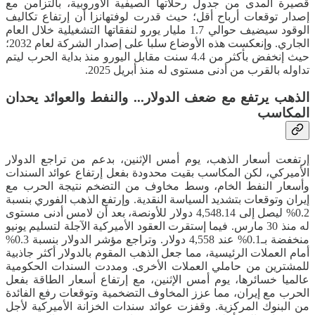
قصيرة المدى من جدول رحلاتها الصيفية الأوروبية، بالتزامن مع
إصدار توقعات أرباح أقل؛ حيث قدرت لوفتهانزا أن إرتفاع تكاليف
الوقود سيضيف حوالي 1.7 مليار يورو لنفقاتها التشغيلية خلال العام
الجاري. وإنعكست هذه الأوضاع سلبا على إصدار الشركة لعام 2032؛
حيث إنخفض بأكثر من 4.4 سنت مقابل اليورو منذ بداية الحرب ليتم
تداوله بالقرب من أدنى مستوى له منذ أبريل 2025.
الذهب يرتفع مع ضعف الدولار... والنفط والعوائد يحدان
المكاسب
إرتفعت أسعار الذهب، يوم أمس الإثنين، بدعم من تراجع الدولار
الأميركي، لكن المكاسب بقيت محدودة بفعل إرتفاع عوائد السندات
وأسعار النفط الخام، وسط مخاوف من التضخم نتيجة الحرب مع
إيران وتوقعات بتشديد السياسة النقدية. وإرتفع الذهب الفوري بنسبة
0.2% ليصل إلى 4,548.14 دولار للأونصة، بعد أن لامس أدنى مستوى
له منذ 30 مارس. فيما إستقرت العقود الأميركية الآجلة لتسليم يونيو
منخفضة بـ0.1% عند 4,558 دولار. وتراجع مؤشر الدولار بنسبة 0.3%
أمام العملات الرئيسية، مما جعل الذهب المقوم بالدولار أكثر جاذبية
للمشترين من حاملي العملات الأخرى. ومددت السندات الحكومية
عالميا خسائرها، يوم أمس الإثنين، مع إرتفاع أسعار الطاقة بفعل
الحرب مع إيران، مما عزز المخاوف التضخمية وتوقعات رفع الفائدة
من البنوك المركزية. وقفزت عوائد سندات الخزانة الأميركية لأجل