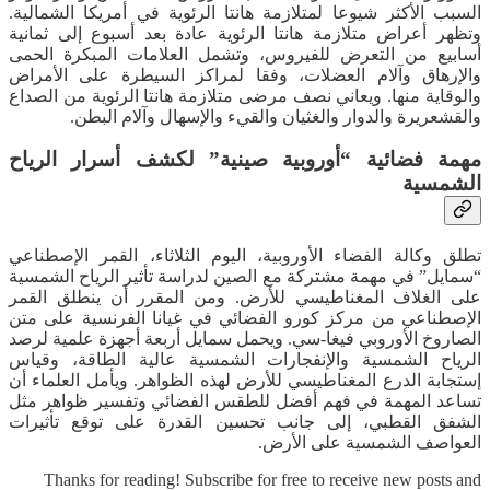
السبب الأكثر شيوعا لمتلازمة هانتا الرئوية في أمريكا الشمالية.
وتظهر أعراض متلازمة هانتا الرئوية عادة بعد أسبوع إلى ثمانية
أسابيع من التعرض للفيروس، وتشمل العلامات المبكرة الحمى
والإرهاق وآلام العضلات، وفقا لمراكز السيطرة على الأمراض
والوقاية منها. ويعاني نصف مرضى متلازمة هانتا الرئوية من الصداع
والقشعريرة والدوار والغثيان والقيء والإسهال وآلام البطن.
مهمة فضائية “أوروبية صينية” لكشف أسرار الرياح
الشمسية
تطلق وكالة الفضاء الأوروبية، اليوم الثلاثاء، القمر الإصطناعي
“سمايل” في مهمة مشتركة مع الصين لدراسة تأثير الرياح الشمسية
على الغلاف المغناطيسي للأرض. ومن المقرر أن ينطلق القمر
الإصطناعي من مركز كورو الفضائي في غيانا الفرنسية على متن
الصاروخ الأوروبي فيغا-سي. ويحمل سمايل أربعة أجهزة علمية لرصد
الرياح الشمسية والإنفجارات الشمسية عالية الطاقة، وقياس
إستجابة الدرع المغناطيسي للأرض لهذه الظواهر. ويأمل العلماء أن
تساعد المهمة في فهم أفضل للطقس الفضائي وتفسير ظواهر مثل
الشفق القطبي، إلى جانب تحسين القدرة على توقع تأثيرات
العواصف الشمسية على الأرض.
Thanks for reading! Subscribe for free to receive new posts and