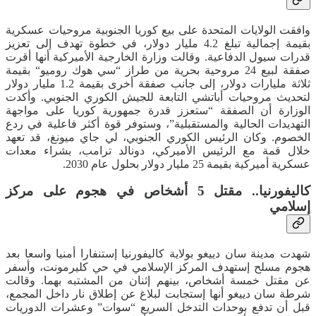
وافقت الولايات المتحدة على بيع كوريا الجنوبية مروحيات عسكرية
بقيمة إجمالية تبلغ 4.2 مليار دولار، في خطوة تهدف إلى تعزيز
قدرات سيول الدفاعية. وقالت وزارة الخارجية الأميركية أنها أقرت
صفقة لبيع 24 مروحية بحرية من طراز “سي هوك روميو“ بقيمة
ثلاثة مليارات دولار، إلى جانب صفقة أخرى بقيمة 1.2 مليار دولار
لتحديث مروحيات أباتشي التابعة للجيش الكوري الجنوبي. وأكدت
الوزارة أن الصفقة “ستعزز قدرة جمهورية كوريا على مواجهة
التهديدات الحالية والمستقبلية”، وستوفر قوة أكثر فاعلية في ردع
الخصوم. وكان الرئيس الكوري الجنوبي، لي جاي ميونغ، قد تعهد
خلال قمة مع الرئيس الأميركي، دونالد ترامب، بشراء معدات
عسكرية أميركية بقيمة 25 مليار دولار بحلول عام 2030.
كاليفورنيا.. مقتل 5 أشخاص في هجوم على مركز
إسلامي
شهدت مدينة سان دييغو بولاية كاليفورنيا إستنفارا أمنيا واسعا بعد
هجوم مسلح إستهدف المركز الإسلامي في حي كليرمونت، وأسفر
عن مقتل خمسة أشخاص، بينهم إثنان من المشتبه بهما. وقالت
شرطة سان دييغو أنها إستجابت لبلاغ عن إطلاق نار داخل المجمع،
قبل أن تدفع بوحدات التدخل السريع “سوات” وعشرات الدوريات