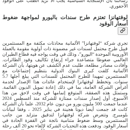
رسالتنا بأن الإستجابة السياسية يجب ألا تزيد الطلب على الوقود
الأحفوري.
لوفتهانزا تعتزم طرح سندات باليورو لمواجهة ضغوط
أسعار الوقود
تجري شركة “لوفتهانزا” الألمانية محادثات مكثفة مع المستثمرين
قبيل طرح محتمل لسندات غير مضمونة ذات أولوية مقومة بالعملة
الأوروبية الموحدة “اليورو”، وذلك في وقت يواجه فيه قطاع الطيران
العالمي ضغوطا متصاعدة جراء إرتفاع تكاليف وقود الطائرات.
وأفادت مصادر مطلعة، طلبت عدم الكشف عن هويتها، بأن الشركة
الألمانية كلفت كبرى البنوك الدولية بتنظيم إجتماعات مع
المستثمرين تمهيدا للطرح المحتمل للسندات التي يبلغ أجلها 5.7
سنوات. وتخطط لوفتهانزا لإستخدام عائدات هذا الإصدار لخدمة
أغراض الشركة العامة، بما في ذلك إعادة تمويل الديون القائمة.
وستمثل هذه الصفقة، المتوقع إتمامها في وقت لاحق من هذا
الأسبوع، أول إصدار سندات ممتازة للشركة منذ أغسطس 2024
عندما جمعت 500 مليون يورو من ديون عام 2032، علما بأن الشركة
كانت قد جمعت أيضا ديونا هجينة في يناير 2025 ، وفقا لبيانات
بلومبرج. وتتعرض شركة لوفتهانزا لتدقيق متزايد من جانب
المستثمرين وسط ضغوط متنامية ناتجة عن القفزة الحادة في
أسعار الوقود. ودفعت هذه التحديات الشركة لإلغاء نحو 20 ألف رحلة