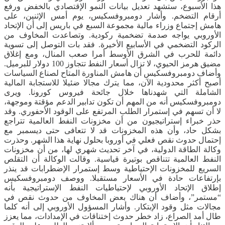
هذا الأسبوع، ستشهد تعديل بيانات النمو الإقتصادي بالخفض ورفع
أرقام التضخم. وأشار دومبروفسكيس، يوم أمس الإثنين، على
هامش إجتماع وزراء مالية مجموعة السبع في باريس إلى أن الإتحاد
الأوروبي يواجه صدمة تضخمية ركودية. وتصاعدت المخاوف من
الركود التضخمي في الأسابيع الأخيرة. فقد بات التوصل إلى تسوية
دائمة للحرب في الشرق الأوسط أمرا صعب المنال، ومع إغلاق
مضيق هرمز الحيوي، لا تزال أسعار النفط تتجاوز 100 دولار للبرميل.
وأضاف دومبروفسكيس أن هامش المناورة المتاح لصناع السياسات
أصبح أكثر محدودية الآن، مما يترك مجالا ضئيلا للاستجابة المالية
الشاملة التي شهدناها خلال جائحة فيروس كورونا. ويرى
دومبروفسكيس أنه من المهم أن تكون تدابير الدعم مؤقتة وموجهة،
لا أن تسهم في إستمرار الطلب المرتفع على الوقود الأحفوري. وقد
حذر خبراء إستراتيجيون من أن مخزونات النفط العالمية تتراجع
بشكل حاد، وأن هذه المخزونات قد لا تتعافى حتى ديسمبر مع
إحتمال حدوث نقص فعلي في أوروبا بحلول نهاية هذا الشهر. وحذرت
وكالة الطاقة الدولية، في آخر تحديث شهري لها، من أن مخزونات
النفط العالمية تتناقص بوتيرة قياسية. وقالت الوكالة أن التقلص
السريع للمخزونات الإحتياطية وسط إستمرار الإضطرابات قد ينذر
بإرتفاعات حادة في الأسعار مستقبلا. ووصف دومبروفسكيس
إطلاق الإتحاد الأوروبي لإحتياطيات النفط الإستراتيجية بأنه
“مستمر”، وأضاف أن هناك بعض المخاوف من حدوث نقص في
مجالات مثل وقود الإبتكار. وأشار المسؤول الأوروبي إلى أنه كلما
طال أمد الصراع، زاد خطر حدوث إختناقات في الإمدادات، مما يعزز