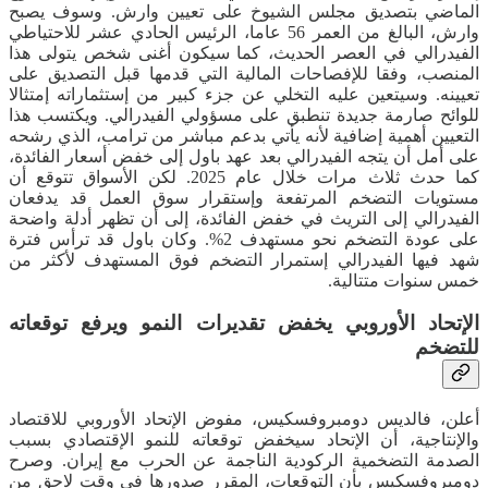
الماضي بتصديق مجلس الشيوخ على تعيين وارش. وسوف يصبح
وارش، البالغ من العمر 56 عاما، الرئيس الحادي عشر للاحتياطي
الفيدرالي في العصر الحديث، كما سيكون أغنى شخص يتولى هذا
المنصب، وفقا للإفصاحات المالية التي قدمها قبل التصديق على
تعيينه. وسيتعين عليه التخلي عن جزء كبير من إستثماراته إمتثالا
للوائح صارمة جديدة تنطبق على مسؤولي الفيدرالي. ويكتسب هذا
التعيين أهمية إضافية لأنه يأتي بدعم مباشر من ترامب، الذي رشحه
على أمل أن يتجه الفيدرالي بعد عهد باول إلى خفض أسعار الفائدة،
كما حدث ثلاث مرات خلال عام 2025. لكن الأسواق تتوقع أن
مستويات التضخم المرتفعة وإستقرار سوق العمل قد يدفعان
الفيدرالي إلى التريث في خفض الفائدة، إلى أن تظهر أدلة واضحة
على عودة التضخم نحو مستهدف 2%. وكان باول قد ترأس فترة
شهد فيها الفيدرالي إستمرار التضخم فوق المستهدف لأكثر من
خمس سنوات متتالية.
الإتحاد الأوروبي يخفض تقديرات النمو ويرفع توقعاته
للتضخم
أعلن، فالديس دومبروفسكيس، مفوض الإتحاد الأوروبي للاقتصاد
والإنتاجية، أن الإتحاد سيخفض توقعاته للنمو الإقتصادي بسبب
الصدمة التضخمية الركودية الناجمة عن الحرب مع إيران. وصرح
دومبروفسكيس بأن التوقعات، المقرر صدورها في وقت لاحق من