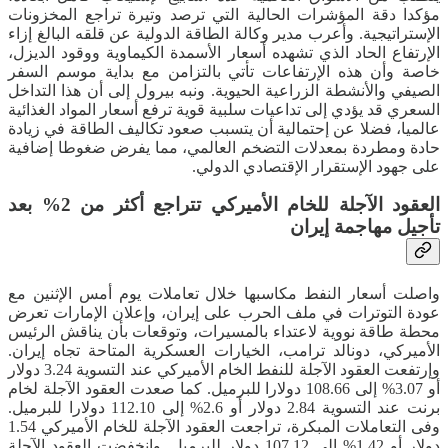
مؤكدا دقة المؤشرات الحالية التي ترصد وتيرة تراجع المخزونات
الإستراتيجية. وأعرب مدير وكالة الطاقة الدولية عن قلقه البالغ إزاء
الإرتفاع الحاد الذي تشهده أسعار الأسمدة الكيماوية ووقود الديزل،
خاصة وأن هذه الإرتفاعات تأتي بالتزامن مع بداية موسم السفر
الصيفي والأنشطة الزراعية الحيوية. ونبه بيرول إلى أن هذا التداخل
السعري قد يؤدي إلى تداعيات سلبية قوية ترفع أسعار المواد الغذائية
عالميا، فضلا عن إحتمالية أن يتسبب صعود تكاليف الطاقة في زيادة
حادة ومطردة بمعدلات التضخم العالمي، مما يفرض ضغوطا إضافية
على جهود الإستقرار الإقتصادي الدولي.
العقود الآجلة للخام الأميركي تتراجع أكثر من 2% بعد
تأجيل مهاجمة إيران
واصلت أسعار النفط مكاسبها خلال تعاملات يوم أمس الإثنين مع
عودة التوترات في ملف الحرب على إيران، وإعلان الإمارات تعرض
محطة طاقة نووية لاعتداء بالمسيرات، وتوقعات بأن يناقش الرئيس
الأميركي، دونالد ترامب، الخيارات العسكرية المتاحة تجاه إيران.
وإرتفعت العقود الآجلة للنفط الخام الأميركي عند التسوية 3.24 دولار
أو 3.07% إلى 108.66 دولارا للبرميل. كما صعدت العقود الآجلة لخام
برنت عند التسوية 2.84 دولار أو 2.6% إلى 112.10 دولارا للبرميل.
وفى التعاملات المبكرة، تراجعت العقود الآجلة للخام الأميركي 1.54
دولار أو 1.42% إلى 107.12 دولار للبرميل. وإنخفضت العقود الآجلة