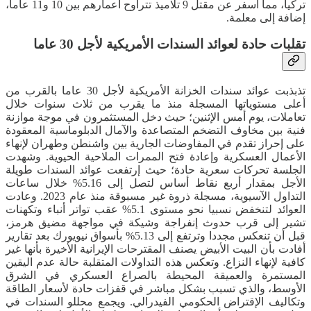
تركيا، مما أسفر عن مقتل 9 تلاميذ تتراوح أعمارهم بين 10 و11 عاما،
إضافة إلى معلمة.
تقلبات حادة لعوائد السندات الأمريكية لأجل 30 عاما
تذبذبت عوائد سندات الخزانة الأمريكية لأجل 30 عاما بالقرب من
أعلى مستوياتها المسجلة منذ ما يقرب من ثلاث سنوات خلال
تعاملات، يوم أمس الإثنين؛ حيث دخل المستثمرون في موجة موازنة
فنية بين مخاوف التضخم المتصاعدة والآمال الدبلوماسية المعقودة
على إحراز تقدم في المفاوضات الجارية بين واشنطن وطهران لإنهاء
الأعمال العسكرية وإعادة فتح الممرات الملاحية الحيوية. وشهدت
الجلسة تحركات سعرية حادة؛ حيث إرتفعت عوائد السندات طويلة
الأجل بمقدار أربع نقاط أساس لتصل إلى 5.16% خلال ساعات
التداول الآسيوية، مسجلة ذروة غير مسبوقة منذ عام 2023. وعادت
العوائد لتنخفض نسبيا نحو مستوى 5.1% عقب تواتر أنباء وتكهنات
تشير إلى قرب حدوث إنفراجة وشيكة في مواجهة مضيق هرمز،
قبل أن تنعكس مجددا وترتفع إلى 5.13% بأسواق نيويورك بعد تقارير
أفادت بأن البيت الأبيض يصنف المقترحات الإيرانية الأخيرة بأنها غير
كافية لإنهاء النزاع. وتعكس هذه التداولات المتقلبة حالة عدم اليقين
المستمرة والعميقة المحيطة بالصراع العسكري في الشرق
الأوسط، والذي تسبب بشكل مباشر في قفزات حادة لأسعار الطاقة
وتكاليف الإقتراض الحكومي الفيدرالي. ويجمع محللو السندات في