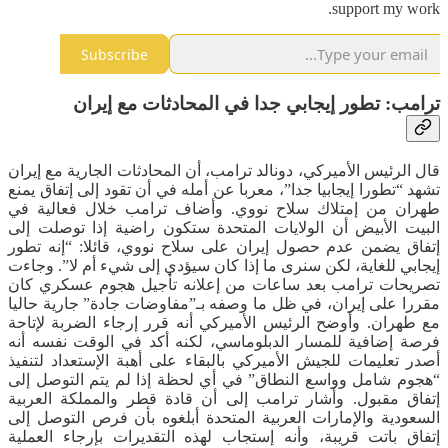
support my work.
Subscribe
ترامب: تطور إيجابي جدا في المحادثات مع إيران
قال الرئيس الأميركي، دونالد ترامب، أن المحادثات الجارية مع إيران
تشهد “تطورا إيجابيا جدا”، معربا عن أمله في أن تقود إلى إتفاق يمنع
طهران من إمتلاك سلاح نووي. وأضاف ترامب خلال فعالية في
البيت الأبيض أن الولايات المتحدة ستكون راضية إذا توصلت إلى
إتفاق يضمن عدم حصول إيران على سلاح نووي، قائلا: “إنه تطور
إيجابي للغاية، لكن سنرى ما إذا كان سيؤدي إلى شيء أم لا”. وجاءت
تصريحات ترامب بعد ساعات من إعلانه تأجيل هجوم عسكري كان
مقررا على إيران، في ظل ما وصفه بـ”مفاوضات جادة” جارية حاليا
مع طهران. وأوضح الرئيس الأميركي أنه قرر إرجاء الضربة لإتاحة
فرصة إضافية للمسار الدبلوماسي، لكنه أكد في الوقت نفسه أنه
أصدر تعليمات للجيش الأميركي بالبقاء على أهبة الإستعداد لتنفيذ
“هجوم شامل وواسع النطاق” في أي لحظة إذا لم يتم التوصل إلى
إتفاق مقبول. وأشار ترامب إلى أن قادة قطر والمملكة العربية
السعودية والإمارات العربية المتحدة أبلغوه بأن فرص التوصل إلى
إتفاق باتت قريبة، وأنه إستجاب لهذه التقديرات بإرجاء العملية