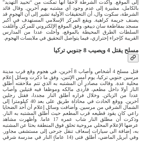
إلى الموقع. وأكدت الشرطة لاحقا أنها تمكنت من “تحييد التهديد”
بالكامل، مشيرة إلى عدم وجود أي مشتبه بهم آخرين. وقال قائد
الشرطة، سكوت وال، أن التحقيقات الأولية تشير إلى أن الهجوم قد
يصنف جريمة كراهية. ويقع المركز الإسلامي المستهدف في أكبر
مسجد بمقاطعة سان دييغو، وفق الموقع الإلكتروني للمركز. وأغلقت
السلطات الطرق المحيطة بالموقع، وأخلت عددا من المدارس
القريبة كإجراء إحترازي، فيما يتواصل التحقيق في ملابسات الهجوم.
مسلح يقتل 4 ويصيب 8 جنوبي تركيا
قتل مسلح 4 أشخاص وأصاب 8 آخرين، في هجوم وقع قرب مدينة
مرسين جنوبي تركيا، يوم أمس الإثنين، وفق ما ذكرت وسائل إعلام
محلية عدة. وقالت مصادر أن المشتبه به الذي تتم ملاحقته أطلق
النار أولا داخل مطعم، فأردى مالكه وموظفا فيه قتيلين وأصاب
عددا من الزبائن. وخلال فراره أطلق النار مجددا، فقتل رجلين
آخرين. ووقع الحادث في محاذاة طريق على بعد 40 كيلومترا إلى
الشمال الشرقي من مرسين. وأضافت وسائل إعلام أن أحد الضحايا
راعي كان يقود قطيعه قرب المطعم حيث أطلق المشتبه به النار.
وذكرت أن مطلق النار شاب عمره 17 عاما. وأظهرت مشاهد
عرضها الإعلام المحلي مروحية تحلق فوق المنطقة بحثا عن المشتبه
به، إضافة الى سيارات إسعاف تنقل جرحى إلى مستشفى مجاور.
وفي أبريل الماضي، أطلق فتى (14 عاما) النار في مدرسة شرقي