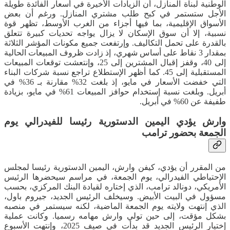
الوطنية لبناة المنازل، أن الزيادات الأخيرة في أسعار الفائدة طويلة
الأجل ستستمر في كبح طلب مشتري المنازل. ورغم أن بعض
الأسواق الإقليمية، بما فيها أجزاء من الغرب الأوسط، تظهر قوة
نسبية، إلا أن سوق الإسكان لا يزال يواجه تحديات كبيرة تتعلق
بالقدرة على تحمل التكاليف. وإرتفعت جميع مكونات المؤشر الثلاثة
بمقدار 3 نقاط على أساس شهري، إذ زادت ظروف المبيعات الحالية
إلى 40، وقفز إقبال المشترين إلى 25، وإنتعشت توقعات المبيعات
المستقبلية إلى 45. كما أظهر الإستطلاع تراجع نسبة شركات البناء
التي خفضت الأسعار في مايو، إذ بلغت 32% مقارنة بـ 36% في
أبريل. وبلغت نسبة إستخدام حوافز المبيعات 61% في مايو، بزيادة
طفيفة عن 60% في أبريل.
وارش يؤدي اليمين الدستورية رئيسا للفيدرالي يوم
الجمعة بحضور ترامب
من المقرر أن يؤدي، كيفن وارش، اليمين الدستورية رئيسا لمجلس
الإحتياطي الفيدرالي، يوم الجمعة، في مراسم سيحضرها الرئيس
الأمريكي، دونالد ترامب، الذي إختاره لقيادة البنك المركزي، بحسب
مسؤول في البيت الأبيض. وسيخلف الرئيس الجديد، جيروم باول،
الذي إنتهت ولايته يوم الجمعة الماضية، لكنه سيستمر في منصبه
بشكل مؤقت، إلى حين تولي وارش مهامه رسميا. وكانت عملية
إختيار الرئيس الجديد قد بدأت في صيف 2025، وإنتهت الأسبوع