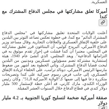
العسكرية.
أميركا تعلق مشاركتها في مجلس الدفاع المشترك مع
كندا
أعلنت الولايات المتحدة تعليق مشاركتها في “مجلس الدفاع
المشترك الدائم” مع كندا، في خطوة تعكس تصاعد التوتر بين البلدين
على خلفية الإنفاق العسكري والعلاقات التجارية. وقال مساعد وزير
الدفاع الأميركي، ألبريدج كولبي، أن البنتاغون قرر تعليق مشاركته
في المجلس، معتبرا أن كندا فشلت في إحراز تقدم موثوق به في
التزاماتها الدفاعية”. ويعد المجلس، الذي أُنشئ عام 1940، هيئة
إستشارية مشتركة تضم مسؤولين عسكريين ومدنيين من البلدين
لبحث قضايا الدفاع المشترك. وتأتي الخطوة بعد أشهر من ضغوط
مارسها الرئيس الأميركي، دونالد ترامب، على الحلفاء لزيادة الإنفاق
العسكري، إلى جانب فرض رسوم جمركية على كندا وتصريحات
متكررة دعا فيها إلى ضمها كـ”الولاية الأميركية الـ51”. وكان رئيس
الوزراء الكندي، مارك كارني، قد أعلن خطة لإستثمار 500 مليار
دولار كندي في قطاع الدفاع خلال السنوات العشر المقبلة.
صفقة أميركية ضخمة لتسليح كوريا الجنوبية بـ 4.2 مليار
دولار