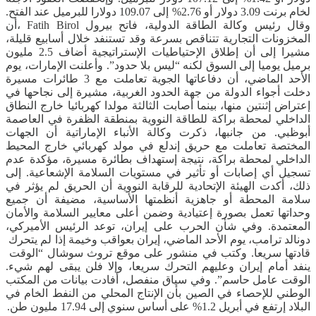
لخام برنت 3.09 دولار أو 2.76% إلى 109.07 دولارا للبرميل عند الفتح.
وقال رئيس وكالة الطاقة الدولية، فاتح بيرول Fatih Birol ،أن
المخزونات التجارية تتناقص بسرعة وقد تستنفد خلال أسابيع قليلة،
مشيرا إلى أن إطلاق الإحتياطيات الإستراتيجية أضاف 2.5 مليون
برميل يوميا إلى السوق لكنه “ليس بلا حدود”. وأعلنت الإمارات، يوم
الأحد الماضي، أن دفاعاتها الجوية تعاملت مع 3 طائرات مسيرة
دخلت أجواء الدولة من جهة الحدود الغربية، مشيرة إلى نجاحها في
إعتراض إثنتين منها، بينما أصابت الثالثة مولدا كهربائيا خارج النطاق
الداخلي لمحطة براكة للطاقة النووية بمنطقة الظفرة في العاصمة
أبوظبي. من جانبها، ذكرت وكالة الأنباء الإماراتية أن الجهات
المختصة تعاملت مع حريق إندلع في مولد كهربائي خارج المحيط
الداخلي لمحطة براكة، نتيجة إستهداف بطائرة مسيرة، مؤكدة عدم
تسجيل أي إصابات أو تأثير في مستويات السلامة الإشعاعية. إلى
ذلك، أكدت الهيئة الإتحادية للرقابة النووية أن الحريق لم يؤثر في
سلامة المحطة أو جاهزية أنظمتها الأساسية، مضيفة أن جميع
وحداتها تعمل بصورة إعتيادية وضمن أعلى معايير السلامة والأمان
المعتمدة. وفي شأن الحرب على إيران، توعد الرئيس الأميركي،
دونالد ترامب، يوم الأحد الماضي، إيران بعواقب ​وخيمة إذا لم ​يتحرك ​
قادتها سريعا. وكتب ‌في منشور ​على موقع تروث ​سوشال “الوقت ​
ينفد أمام إيران وعليهم ​التحرك سريعا، وإلا فلن يبقى ​لهم ​شيء.
الوقت ​عامل حاسم”. وفي سياق منفصل، أفادت بيانات من المكتب
الوطني للإحصاء في الصين بأن الإنتاج المحلي من النفط الخام في
البلاد إرتفع في أبريل 1.2% على أساس سنوي إلى 17.94 مليون ‌طن.