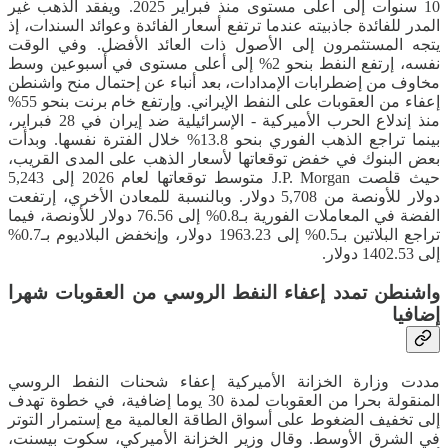
10 سنوات إلى أعلى مستوى منذ فبراير 2025. ويفقد الذهب غير
المدر للفائدة جاذبيته عندما ترتفع أسعار الفائدة وعوائد السندات، إذ
يتجه المستثمرون إلى الأصول ذات العائد الأفضل. وفي الوقت
نفسه، إرتفع النفط بنحو 2% إلى أعلى مستوى في أسبوعين وسط
مخاوف من إضطرابات الإمدادات، بعد أنباء عن إحتمال منح واشنطن
إعفاء من العقوبات على النفط الإيراني. وإرتفع خام برنت بنحو 55%
منذ إندلاع الحرب الأميركية - الإسرائيلية ضد إيران في 28 فبراير،
بينما تراجع الذهب الفوري بنحو 13.8% خلال الفترة نفسها. وبدأت
بعض البنوك في خفض توقعاتها لأسعار الذهب على المدى القريب،
حيث قلصت J.P. Morgan متوسط توقعاتها لعام 2026 إلى 5,243
دولار للأونصة من 5,708 دولار. وبالنسبة للمعادن الأخري، إرتفعت
الفضة في المعاملات الفورية بـ0.8% إلى 76.56 دولار للأونصة، فيما
تراجع البلاتين بـ0.5% إلى 1963.23 دولار، وإنخفض البلاديوم بـ0.7%
إلى 1402.53 دولار.
واشنطن تمدد إعفاء النفط الروسي من العقوبات شهرا
إضافيا
مددت وزارة الخزانة الأميركية إعفاء شحنات النفط الروسي
المنقولة بحرا من العقوبات لمدة 30 يوما إضافية، في خطوة تهدف
إلى تخفيف الضغوط على أسواق الطاقة العالمية مع إستمرار التوتر
في الشرق الأوسط. وقال وزير الخزانة الأميركي، سكوت بيسنت،