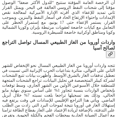
أن الرخصة العامة المؤقتة ستتيح “للدول الأكثر ضعفا” الوصول
مؤقتا إلى شحنات النفط الروسي العالقة في البحر. ويمثل القرار
ثاني تمديد للإعفاء الذي أقرته الإدارة الأميركية لمعالجة نقص
الإمدادات واحتواء الإرتفاع الحاد في أسعار النفط والبنزين. وبموجب
القرار، يستمر الإعفاء حتى 17 يونيو، مع إستمرار الحظر على
التعامل مع كيانات خاضعة لعقوبات مرتبطة بإيران وكوريا الشمالية
وكوبا ومناطق أوكرانية خاضعة للسيطرة الروسية.
واردات أوروبا من الغاز الطبيعي المسال تواصل التراجع
لصالح آسيا
تتجه واردات أوروبا من الغاز الطبيعي المسال نحو الإنخفاض للشهر
الثاني على التوالي، متأثرة بتداعيات الحرب الإيرانية التي تسببت في
تعطيل تدفقات الغاز بالشرق الأوسط. وأظهرت بيانات تتبع الشحنات
لشركة كيبلر المتخصصة في تحليل البيانات، تراجع الشحنات المتجهة
للمنطقة خلال الأسبوعين الأولين من الشهر الجاري، وسط توقعات
بإنخفاض الواردات بنسبة تتجاوز 1% على أساس سنوي بنهاية مايو
الحالي، وذلك بعد تسجيلها تراجعا بلغت نسبته 7% خلال أبريل
الماضي. ويأتي هذا التراجع الإقليمي للإمدادات في وقت يرتفع فيه
إستهلاك الغاز في أوروبا نتيجة لموجات البرد التي زادت من الطلب
على التدفئة، بالإضافة لزيادة الإعتماد على الغاز بقطاع الطاقة تزامنا
مع أعمال الصيانة الجارية بمحطات الفحم والكتلة الحيوية. وتفرض