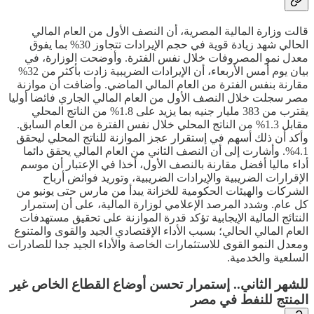
قالت وزارة المالية المصرية، أن النصف الأول من العام المالي
الحالي شهد زيادة قوية في حجم الإيرادات تتجاوز 30% بما يفوق
معدل نمو المصروفات خلال نفس الفترة. وأوضحت الوزارة، في
بيان يوم أمس الأربعاء، أن الإيرادات الضريبية زادت بأكثر من 32%
مقارنة بنفس الفترة من العام المالي الماضي. وأضافت أن موازنة
مصر سجلت خلال النصف الأول من العام المالي الجاري فائضا أوليا
يقترب من 383 مليار جنيه بما يزيد على 1.8% من الناتج المحلي
مقابل 1.3% من الناتج المحلي خلال نفس الفترة من العام السابق.
وأكد أن ذلك أسهم في إستقرار عجز الموازنة للناتج المحلي ليحقق
4.1%. وأشارت إلى أن النصف الثاني من العام المالي يحقق دائما
أداء ماليا أفضل مقارنة بالنصف الأول، أخذا في الإعتبار أن موسم
الإقرارات الضريبية والإيرادات الضريبية، وتوريد فوائض أرباح
الشركات والهيئات الحكومية للخزانة يبدأ من مارس حتى يونيو من
كل عام. وشدد المرصد الإعلامي لوزارة المالية، على أن إستمرار
النتائج المالية الإيجابية تؤكد قدرة الموازنة على تحقيق مستهدفات
العام المالي الحالي؛ بسبب الأداء الإقتصادي الجيد والقوى والمتنوع
ومعدل النمو القوى للاستثمارات الخاصة والأداء الجيد جدا للصادرات
السلعية والخدمية.
للشهر الثاني.. إستمرار تحسن أوضاع القطاع الخاص غير
المنتج للنفط في مصر