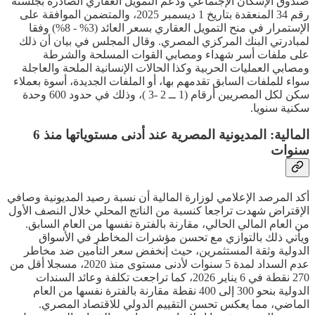
صندوق الإسكان الإجتماعي ودعم التمويل العقاري الصادرة بجلسته
رقم 34 المنعقدة بتاريخ 1 ديسمبر 2025، والمتضمن الموافقة على
الإستمرار في منح التمويل العقاري بسعر العائد (3% - 8%) وفقا
لمبادرتي البنك المركزي المصري. وقال المجلس في بيان أن ذلك
على ملفات أسر شهداء ومصابي القوات المسلحة والشرطة
ومصابي العمليات الحربية وكذا الحالات الإنسانية الملحة والعاجلة
سواء للملفات السابق تقدمهم بها، أو الملفات الجديدة، أسوة بعملاء
سكن لكل المصريين أرقام (1 ــ 2 -3 )، وذلك في حدود 600 وحدة
سكنية سنويا.
المالية: المديونية المصرية عند أدنى مستوياتها منذ 6
سنوات
أكد المرصد الإعلامي لوزارة المالية أن نسبة رصيد المديونية وصافي
الإقتراض شهدت تراجعا كنسبة من الناتج المحلي خلال النصف الأول
من العام المالي الحالي، مقارنة بالفترة نفسها من العام السابق.
ويأتي ذلك بالتوازي مع تحسن مؤشرات المخاطر في الأسواق
الدولية وثقة المستثمرين، حيث إنخفض سعر التأمين ضد مخاطر
عدم السداد لمدة 5 سنوات لأدنى مستوى منذ 2020، مسجلا أقل من
270 نقطة في 6 يناير 2026، كما تراجعت تكلفة وعائد السندات
الدولية بنحو 300 إلى 400 نقطة مقارنة بالفترة نفسها من العام
الماضي، مما يعكس تحسن التقييم الدولي للاقتصاد المصري.