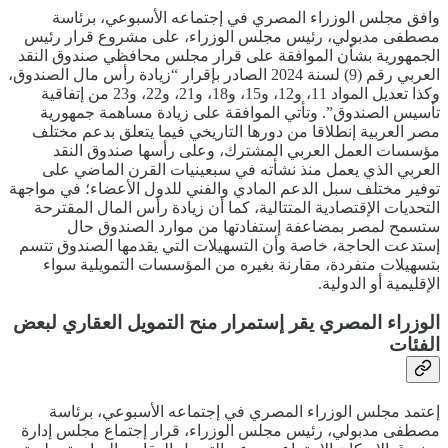
وافق مجلس الوزراء المصري في إجتماعه الأسبوعي، برئاسة
مصطفى مدبولي، رئيس مجلس الوزراء، على مشروع قرار رئيس
الجمهورية بشأن الموافقة على قرار مجلس محافظي صندوق النقد
العربي رقم (9) لسنة 2024 الصادر بإقرار “زيادة رأس مال الصندوق،
وكذا تعديل المواد 11، و12، و15، و18، و21، و22، و23 من إتفاقية
تأسيس الصندوق”. وتأتي الموافقة على زيادة مساهمة جمهورية
مصر العربية إنطلاقا من دورها التاريخي فيما يتعلق بدعم مختلف
مؤسسات العمل العربي المشترك، وعلى رأسها صندوق النقد
العربي الذي يعمل منذ نشأته في سبعينيات القرن الماضي على
توفير مختلف سبل الدعم المادي والفني للدول الأعضاء؛ في مواجهة
التحديات الإقتصادية المتتالية، كما أن زيادة رأس المال المقترحة
ستسمح لمصر بمضاعفة إستفادتها من موارد الصندوق حال
إستدعت الحاجة، خاصة وأن التسهيلات التي يقدمها الصندوق تتسم
بتسهيلات متفردة، مقارنة بغيره من المؤسسات التمويلية سواء
الإقليمية أو الدولية.
الوزراء المصري يقر إستمرار منح التمويل العقاري لبعض
الفئات
إعتمد مجلس الوزراء المصري في إجتماعه الأسبوعي، برئاسة
مصطفى مدبولي، رئيس مجلس الوزراء، قرار إجتماع مجلس إدارة