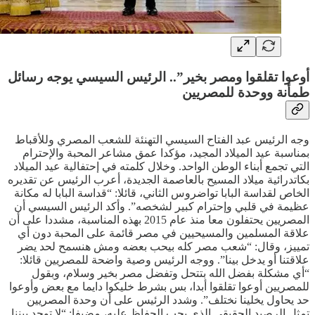
أوعوا تقلقوا ومصر بخير”.. الرئيس السيسي يوجه رسائل
طمأنة ووحدة للمصريين
وجه الرئيس عبد الفتاح السيسي التهنئة للشعب المصري وللأقباط
بمناسبة عيد الميلاد المجيد، مؤكدا عمق مشاعر المحبة والإحترام
التي تجمع أبناء الوطن الواحد. وخلال كلمته في إحتفالية عيد الميلاد
بكاتدرائية ميلاد المسيح بالعاصمة الجديدة، أعرب الرئيس عن تقديره
الخاص لقداسة البابا تواضروس الثاني، قائلا: “قداسة البابا له مكانة
عظيمة في قلبي وإحترام كبير لشخصه”. وأكد الرئيس السيسي أن
المصريين يحتفلون معا منذ عام 2015 بهذه المناسبة، مشددا على أن
علاقة المسلمين والمسيحيين في مصر قائمة على المحبة دون أي
تمييز، وقال: “شعب مصر كله بيحب بعضه ومش هنسمح لحد يضر
علاقتنا أو يدخل بينا”. ووجه الرئيس وصية واضحة للمصريين قائلا:
“أي مشكلة بفضل الله بتتحل وتفضل مصر بخير وسلام، وبقول
للمصريين أوعوا تقلقوا أبدا، بس بشرط خليكوا دايما مع بعض وأوعوا
حد يحاول يخلينا نختلف”. وشدد الرئيس على أن وحدة المصريين
تمثل الرصيد الحقيقي الذي يجب الحفاظ عليه، مضيفا: “لا توجد بيننا