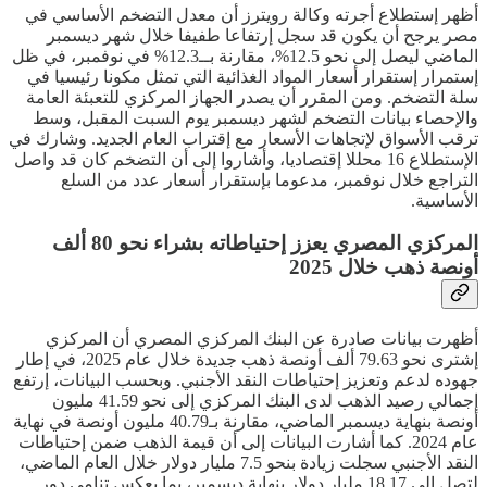
أظهر إستطلاع أجرته وكالة رويترز أن معدل التضخم الأساسي في
مصر يرجح أن يكون قد سجل إرتفاعا طفيفا خلال شهر ديسمبر
الماضي ليصل إلى نحو 12.5%، مقارنة بــ12.3% في نوفمبر، في ظل
إستمرار إستقرار أسعار المواد الغذائية التي تمثل مكونا رئيسيا في
سلة التضخم. ومن المقرر أن يصدر الجهاز المركزي للتعبئة العامة
والإحصاء بيانات التضخم لشهر ديسمبر يوم السبت المقبل، وسط
ترقب الأسواق لإتجاهات الأسعار مع إقتراب العام الجديد. وشارك في
الإستطلاع 16 محللا إقتصاديا، وأشاروا إلى أن التضخم كان قد واصل
التراجع خلال نوفمبر، مدعوما بإستقرار أسعار عدد من السلع
الأساسية.
المركزي المصري يعزز إحتياطاته بشراء نحو 80 ألف
أونصة ذهب خلال 2025
أظهرت بيانات صادرة عن البنك المركزي المصري أن المركزي
إشترى نحو 79.63 ألف أونصة ذهب جديدة خلال عام 2025، في إطار
جهوده لدعم وتعزيز إحتياطات النقد الأجنبي. وبحسب البيانات، إرتفع
إجمالي رصيد الذهب لدى البنك المركزي إلى نحو 41.59 مليون
أونصة بنهاية ديسمبر الماضي، مقارنة بـ40.79 مليون أونصة في نهاية
عام 2024. كما أشارت البيانات إلى أن قيمة الذهب ضمن إحتياطات
النقد الأجنبي سجلت زيادة بنحو 7.5 مليار دولار خلال العام الماضي،
لتصل إلى 18.17 مليار دولار بنهاية ديسمبر، بما يعكس تنامي دور