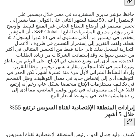
حافظ مؤشر مديري المشتريات في مصر خلال ديسمبر على
الإستقرار أعلى 50 نقطة للشهر الثاني على التوالي مما يشير إلى
تحسن مستمر في أوضاع القطاع الخاص غير المنتج للنفط. وأوضح
تقرير مؤشر مديري المشتريات التابع لـ S&P Global ، أن المؤشر
إنخفض في ديسمبر من أعلى مستوى له في 61 شهرا ليسجل 50.2
نقطة. ولفت التقرير إلى إستمرار التحسن في ظروف الأعمال
التجارية ليسجل بذلك ثاني حالة فقط من التحسن المتتالي في أكثر
من خمس سنوات. وقد إستفادت الشركات من زيادة الطلبات
الجديدة، مما أدى إلى توسع طفيف في الإنتاج، على الرغم من تباطؤ
وتيرة النمو في كلا المجالين مقارنة بشهر نوفمبر، وفقا للتقرير.
وإزداد النشاط الشرائي لأول مرة منذ عشرة أشهر، لكن الحذر في
التوظيف أدى إلى إنخفاض جديد في معدل التوظيف. وظل التضخم
في تكاليف مستلزمات الإنتاج منخفضا بشكل عام، رغم أنه إرتفع
قليلا عن أدنى مستوى له في شهر نوفمبر الماضي، مما أدى إلى
زيادة هامشية فقط في متوسط أسعار البيع.
إيرادات المنطقة الإقتصادية لقناة السويس ترتفع 55%
خلال 5 أشهر
كشف، وليد جمال الدين، رئيس المنطقة الإقتصادية لقناة السويس،