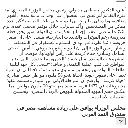
أعلن، الدكتور مصطفى مدبولي، رئيس مجلس الوزراء المصري، مد
فترة التقديم للراغبين في الحصول على وحدات بديلة لمدة 3 أشهر
إضافية، وذلك في إطار حرص الدولة على إتاحة الفرصة لأكبر عدد
ممكن من المستحقين. وأكد مدبولي، خلال مؤتمر صحفي عقده، يوم
الثلاثاء الماضي، عقب إجتماع الحكومة، أن الدولة تسير وفق خطة
مدروسة رغم المؤثرات والتحديات الخارجية، مشددا على أن مصر
حريصة دائما على دعم مبدأي السلام والإستقرار في المنطقة.
وأشار رئيس الوزراء إلى أن الدولة تضع مشروعي التأمين الصحي
الشامل ومبادرة حياة كريمة على رأس أولوياتها، موضحا أن
المشروعات المنفذة تمثل حصاد “الجمهورية الجديدة” التي تضع
المواطن في قلب عملية التنمية. وأضاف: “نسعى بكل جهد لتلبية
تطلعات المواطنين وتحسين مستوى معيشتهم”، لافتا إلى أن الدولة
تعمل على تطوير جودة الحياة لنحو 58 مليون مواطن ضمن مبادرة
“حياة كريمة”. وأوضح أن المرحلة الأولى من المبادرة شملت تنفيذ
مشروعات في 1477 قرية يستفيد منها نحو 20 مليون مواطن، بما
يعكس حجم الجهود المبذولة للنهوض بالريف المصري وتحسين
الخدمات الأساسية.
مجلس الوزراء يوافق على زيادة مساهمة مصر في
صندوق النقد العربي