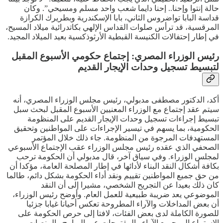
حالة إنتوا وإحنا.. إحنا دايما شعب واحد مسلم ومسيحي”. وكان
قداسة البابا تواضروس الثاني، بابا الإسكندرية وبطريرك الكرازة
المرقسية، قد ترأس صلوات القداس الإلهي بكاتدرائية ميلاد المسيح،
في إطار إحتفالات الكنيسة القبطية الأرثوذكسية بعيد الميلاد المجيد.
رئيس الوزراء المصري: إجتماع حكومي الأسبوع المقبل
لتبسيط تسجيل وحدات الإيجار القديم
أكد، الدكتور مصطفى مدبولي، رئيس مجلس الوزراء المصري، أنه
سيتم عقد إجتماع مع الوزراء المعنيين الأسبوع المقبل لبحث سبل
تبسيط إجراءات تسجيل وحدات الإيجار القديم على المنظومة
الحكومية، بما يسهم في تيسير الإجراءات على المواطنين وتحقيق
المستهدفات المرجوة من المنظومة. جاء ذلك خلال المؤتمر
الصحفي الذي عقده رئيس مجلس الوزراء عقب الإجتماع الأسبوعي
لمجلس الوزراء. وفي سياق آخر، قال مدبولي أن الحكومة ترحب
بكافة أشكال النقد البناء لأدائها في إطار المصلحة العامة، مؤكدا أن
من حق جميع المواطنين تقييم ونقد أداء الحكومة بشكل دائم، طالما
كان ذلك بعيدا عن التجريح الشخصي، مشيرا إلى أن النقد
الموضوعي يعد ضريبة طبيعية للعمل العام. وأوضح رئيس الوزراء،
أن بعض المداخلات والآراء المطروحة تعكس أحيانا غيابا جزئيا
للصورة الكاملة لدى بعض الفئات، لافتا إلى حرص الحكومة على
الإستماع إلى جميع الآراء والمقترحات عبر البرامج والمنصات