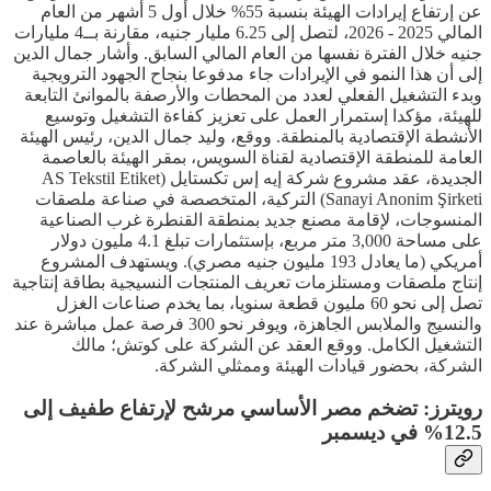
عن إرتفاع إيرادات الهيئة بنسبة 55% خلال أول 5 أشهر من العام
المالي 2025 - 2026، لتصل إلى 6.25 مليار جنيه، مقارنة بــ4 مليارات
جنيه خلال الفترة نفسها من العام المالي السابق. وأشار جمال الدين
إلى أن هذا النمو في الإيرادات جاء مدفوعا بنجاح الجهود الترويجية
وبدء التشغيل الفعلي لعدد من المحطات والأرصفة بالموانئ التابعة
للهيئة، مؤكدا إستمرار العمل على تعزيز كفاءة التشغيل وتوسيع
الأنشطة الإقتصادية بالمنطقة. ووقع، وليد جمال الدين، رئيس الهيئة
العامة للمنطقة الإقتصادية لقناة السويس، بمقر الهيئة بالعاصمة
الجديدة، عقد مشروع شركة إيه إس تكستايل (AS Tekstil Etiket
Sanayi Anonim Şirketi) التركية، المتخصصة في صناعة ملصقات
المنسوجات، لإقامة مصنع جديد بمنطقة القنطرة غرب الصناعية
على مساحة 3,000 متر مربع، بإستثمارات تبلغ 4.1 مليون دولار
أمريكي (ما يعادل 193 مليون جنيه مصري). ويستهدف المشروع
إنتاج ملصقات ومستلزمات تعريف المنتجات النسيجية بطاقة إنتاجية
تصل إلى نحو 60 مليون قطعة سنويا، بما يخدم صناعات الغزل
والنسيج والملابس الجاهزة، ويوفر نحو 300 فرصة عمل مباشرة عند
التشغيل الكامل. ووقع العقد عن الشركة على كوتش؛ مالك
الشركة، بحضور قيادات الهيئة وممثلي الشركة.
رويترز: تضخم مصر الأساسي مرشح لإرتفاع طفيف إلى
12.5% في ديسمبر