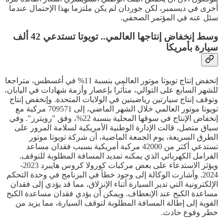
أخرى في ديسمبر، لكن جوردان لم يكن ملتزما بهذا الإحتمال عندما
سئل عنه في المؤتمر الصحفي.
وسط إنخفاض إنتاجها العالمي.. تويوتا تستدعي 42 ألف
سيارة بأمريكا
إنخفض إنتاج تويوتا موتور العالمي بنسبة 11% في أغسطس، متراجعا
للشهر السابع على التوالي، متأثرا بإعصار وأزمة شهادات في اليابان،
وتوقف إنتاج سيارتين رياضيتين في الولايات المتحدة. وإنخفض إنتاج
تويوتا موتور العالمي خلال الشهر الماضي، إلى 709571 مركبة مع
إنخفاض الإنتاج في سوقها المحلية بنسبة 22%، وفق "رويترز". وفي
سياق متصل، قالت الإدارة الوطنية الأمريكية لسلامة المرور على
الطرق السريعة، يوم الجمعة الماضية، أن شركة تويوتا موتور
تستدعي أكثر من 42000 مركبة أمريكية بسبب فقدان مساعد
الفرامل الكهربائي الذي يمكنه تمديد المسافة المطلوبة للتوقف.
ويؤثر الاستدعاء على بعض مركبات كورولا كروس هايبرد 2023-
2024. وأشارت الوكالة إلى وجود خطأ في البرنامج في وحدة التحكم
الإلكترونية التي تدير السيارة أثناء الإنزلاق، مما قد يؤدي إلى فقدان
مساعدة الكبح عند الإنعطاف. ويمكن أن يؤدي فقدان مساعدة الكبح
القوية إلى إطالة المسافة المطلوبة لتوقف السيارة، مما يزيد من
خطر وقوع حادث.