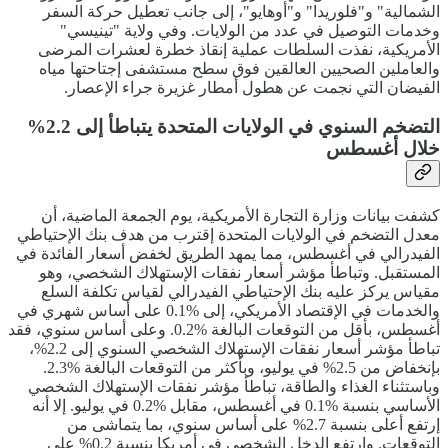
الشمالية" و"فلوريدا" و"أوهايو"، إلى جانب تعطيل حركة السفر
وخدمات التوصيل في عدد من الولايات. وفي ولاية "تينيسي"
الأمريكية، نفذت السلطات عملية إنقاذ خطرة لعشرات المرضى
والعاملين الصحيين العالقين فوق سطح مستشفى إجتاحتها مياه
الفيضان التي نجمت عن هطول أمطار غزيرة جراء الإعصار.
التضخم السنوي في الولايات المتحدة يتباطأ إلى 2.2%
خلال أغسطس
كشفت بيانات وزارة التجارة الأمريكية، يوم الجمعة الماضية، أن
معدل التضخم في الولايات المتحدة إقترب من هدف بنك الإحتياطي
الفيدرالي في أغسطس، مما يمهد الطريق لخفض أسعار الفائدة في
المستقبل. وتباطأ مؤشر أسعار نفقات الإستهلاك الشخصي، وهو
مقياس يركز عليه بنك الإحتياطي الفيدرالي لقياس تكلفة السلع
والخدمات في الإقتصاد الأمريكي، إلى %0.1 على أساس شهري في
أغسطس، بأقل من التوقعات البالغة %0.2. وعلى أساس سنوي، فقد
تباطأ مؤشر أسعار نفقات الإستهلاك الشخصي السنوي إلى 2.2%،
بإنخفاض من 2.5% في يوليو، وبأكثر من التوقعات البالغة %2.3.
وباستثناء الغذاء والطاقة، تباطأ مؤشر نفقات الإستهلاك الشخصي
الأساسي بنسبة %0.1 في أغسطس، مقابل %0.2 في يوليو. إلا أنه
إرتفع أعلى بنسبة 2.7% على أساس سنوي، بما يتماشى من
التوقعات. وإرتفع الدخل الشخصي في أمريكا بنسبة 0.2% على