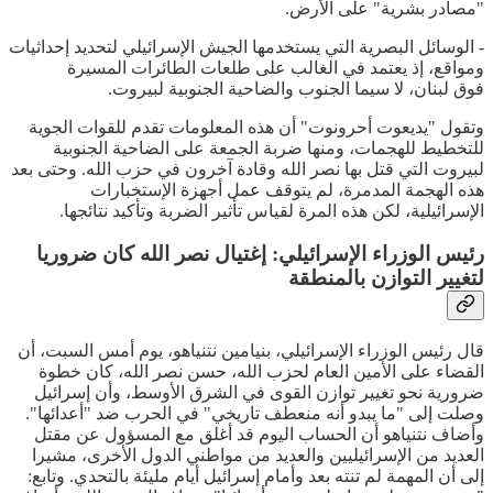
"مصادر بشرية" على الأرض.
- الوسائل البصرية التي يستخدمها الجيش الإسرائيلي لتحديد إحداثيات
ومواقع، إذ يعتمد في الغالب على طلعات الطائرات المسيرة
فوق لبنان، لا سيما الجنوب والضاحية الجنوبية لبيروت.
وتقول "يديعوت أحرونوت" أن هذه المعلومات تقدم للقوات الجوية
للتخطيط للهجمات، ومنها ضربة الجمعة على الضاحية الجنوبية
لبيروت التي قتل بها نصر الله وقادة آخرون في حزب الله. وحتى بعد
هذه الهجمة المدمرة، لم يتوقف عمل أجهزة الإستخبارات
الإسرائيلية، لكن هذه المرة لقياس تأثير الضربة وتأكيد نتائجها.
رئيس الوزراء الإسرائيلي: إغتيال نصر الله كان ضروريا
لتغيير التوازن بالمنطقة
قال رئيس الوزراء الإسرائيلي، بنيامين نتنياهو، يوم أمس السبت، أن
القضاء على الأمين العام لحزب الله، حسن نصر الله، كان خطوة
ضرورية نحو تغيير توازن القوى في الشرق الأوسط، وأن إسرائيل
وصلت إلى "ما يبدو أنه منعطف تاريخي" في الحرب ضد "أعدائها".
وأضاف نتنياهو أن الحساب اليوم قد أغلق مع المسؤول عن مقتل
العديد من الإسرائيليين والعديد من مواطني الدول الأخرى، مشيرا
إلى أن المهمة لم تنته بعد وأمام إسرائيل أيام مليئة بالتحدي. وتابع: