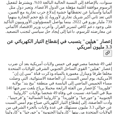
سنوات، بالإضافة إلى النسبة الحالية البالغة 10%. ويشترط لتفعيل
الرسوم موافقة أغلبية مؤهلة من الدول الأعضاء. وتعبر دول مثل
ألمانيا وأسبانيا عن تحفظاتها خشية إندلاع حرب تجارية مع الصين،
التي تعد ثاني أكبر شريك تجاري لأوروبا، إذ بلغ حجم التجارة بينهما
739 مليار يورو في 2022. بينما يواصل المسؤولون الأوروبيون التأكيد
على وجود دعم كافي لتمرير القرار. وأعرب وزير الاقتصاد الألماني
عن معارضته للرسوم، داعيا إلى إيجاد حل سياسي لتجنب التصعيد.
إعصار "هيلين" يتسبب في إنقطاع التيار الكهربائي عن
3.3 مليون أمريكي
لقي 49 شخصا مصرعهم في خمس ولايات أمريكية بعد أن ضرب
إعصار "هيلين" القوي الساحل الجنوبي الشرقي للولايات المتحدة
مخلفا طرقا ومنازل مغمورة بالمياه.وذكرت قناة "سي إن إن"
الأمريكية، يوم أمس السبت، أن العاصفة الاستوائية، التي وصلت
مساء الخميس الماضي إلى اليابسة في منطقة "بيج بند" بولاية
"فلوريدا" كإعصار من الفئة الرابعة محملا برياح بلغت سرعتها 140
ميلا في الساعة، تسببت في وفاة 49 شخصا بولايات "كارولينا
الجنوبية" و"جورجيا" و"فلوريدا" و"كارولينا الشمالية" و"فرجينيا".
وأدت العاصفة، إلى إنقطاع التيار الكهربائي صباح يوم أمس السبت
عن حوالي 3.3 مليون مستهلك في عدة ولايات بالجزء الشرقي من
الولايات المتحدة من بينها "كارولينا الجنوبية" و"جورجيا" و"كارولينا