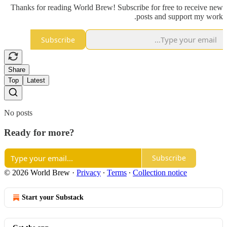
Thanks for reading World Brew! Subscribe for free to receive new
posts and support my work.
Subscribe
Share
Top
Latest
No posts
Ready for more?
Subscribe
© 2026 World Brew
·
Privacy
∙
Terms
∙
Collection notice
Start your Substack