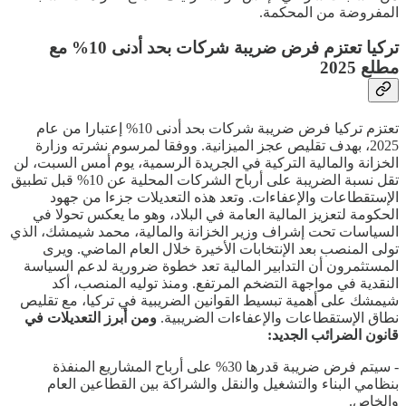
المفروضة من المحكمة.
تركيا تعتزم فرض ضريبة شركات بحد أدنى 10% مع
مطلع 2025
تعتزم تركيا فرض ضريبة شركات بحد أدنى 10% إعتبارا من عام
2025، بهدف تقليص عجز الميزانية. ووفقا لمرسوم نشرته وزارة
الخزانة والمالية التركية في الجريدة الرسمية، يوم أمس السبت، لن
تقل نسبة الضريبة على أرباح الشركات المحلية عن 10% قبل تطبيق
الإستقطاعات والإعفاءات. وتعد هذه التعديلات جزءا من جهود
الحكومة لتعزيز المالية العامة في البلاد، وهو ما يعكس تحولا في
السياسات تحت إشراف وزير الخزانة والمالية، محمد شيمشك، الذي
تولى المنصب بعد الإنتخابات الأخيرة خلال العام الماضي. ويرى
المستثمرون أن التدابير المالية تعد خطوة ضرورية لدعم السياسة
النقدية في مواجهة التضخم المرتفع. ومنذ توليه المنصب، أكد
شيمشك على أهمية تبسيط القوانين الضريبية في تركيا، مع تقليص
نطاق الإستقطاعات والإعفاءات الضريبية.
ومن أبرز التعديلات في
قانون الضرائب الجديد:
- سيتم فرض ضريبة قدرها 30% على أرباح المشاريع المنفذة
بنظامي البناء والتشغيل والنقل والشراكة بين القطاعين العام
والخاص.