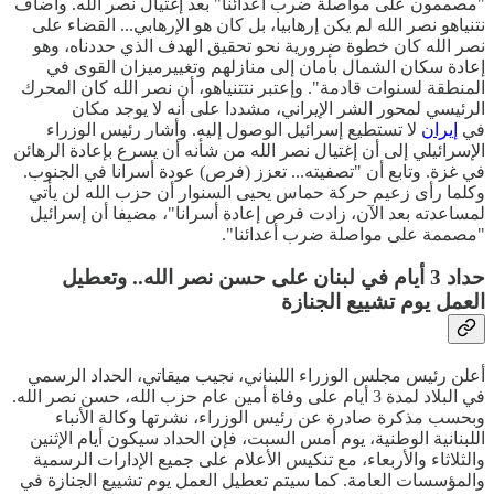
"مصممون على مواصلة ضرب أعدائنا" بعد إغتيال نصر الله. وأضاف
نتنياهو نصر الله لم يكن إرهابيا، بل كان هو الإرهابي... القضاء على
نصر الله كان خطوة ضرورية نحو تحقيق الهدف الذي حددناه، وهو
إعادة سكان الشمال بأمان إلى منازلهم وتغييرميزان القوى في
المنطقة لسنوات قادمة". وإعتبر نتتنياهو، أن نصر الله كان المحرك
الرئيسي لمحور الشر الإيراني، مشددا على أنه لا يوجد مكان
في
إيران
لا تستطيع إسرائيل الوصول إليه. وأشار رئيس الوزراء
الإسرائيلي إلى أن إغتيال نصر الله من شأنه أن يسرع بإعادة الرهائن
في غزة. وتابع أن "تصفيته... تعزز (فرص) عودة أسرانا في الجنوب.
وكلما رأى زعيم حركة حماس يحيى السنوار أن حزب الله لن يأتي
لمساعدته بعد الآن، زادت فرص إعادة أسرانا"، مضيفا أن إسرائيل
"مصممة على مواصلة ضرب أعدائنا".
حداد 3 أيام في لبنان على حسن نصر الله.. وتعطيل
العمل يوم تشييع الجنازة
أعلن رئيس مجلس الوزراء اللبناني، نجيب ميقاتي، الحداد الرسمي
في البلاد لمدة 3 أيام على وفاة أمين عام حزب الله، حسن نصر الله.
وبحسب مذكرة صادرة عن رئيس الوزراء، نشرتها وكالة الأنباء
اللبنانية الوطنية، يوم أمس السبت، فإن الحداد سيكون أيام الإثنين
والثلاثاء والأربعاء، مع تنكيس الأعلام على جميع الإدارات الرسمية
والمؤسسات العامة. كما سيتم تعطيل العمل يوم تشييع الجنازة في