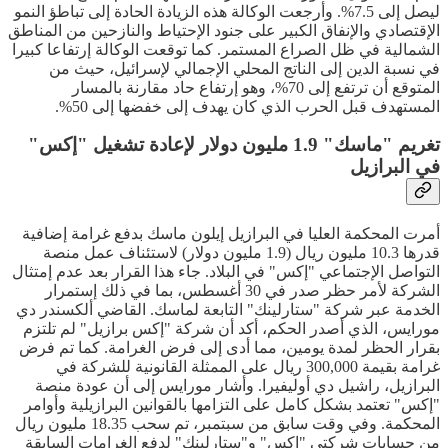
ليصل إلى 7.5%. وأرجعت الوكالة هذه الزيادة الحادة إلى تباطؤ النمو
الإقتصادي والإنفاق الكبير على جنود الإحتياط والنازحين من المناطق
الشمالية في ظل الصراع المستمر. كما توقعت الوكالة إرتفاعا كبيرا
في نسبة الدين إلى الناتج المحلي الإجمالي لإسرائيل، حيث من
المتوقع أن ترتفع إلى 70%، وهو إرتفاع حاد مقارنة بالمسار
المستهدف قبل الحرب الذي كان يهدف إلى خفضها إلى 50%.
تغريم "ماسك" 1.9 مليون دولار لإعادة تشغيل "إكس"
في البرازيل
أمرت المحكمة العليا في البرازيل إيلون ماسك بدفع غرامة إضافية
قدرها 10.3 مليون ريال (1.9 مليون دولار) لاستئناف عمل منصة
التواصل الإجتماعي "إكس" في البلاد. جاء هذا القرار بعد عدم إمتثال
الشركة لأمر حظر صدر في 30 أغسطس، بما في ذلك إستمرار
الخدمة عبر شركة "ستارلينك" التابعة لماسك. القاضي ألكسندر دي
مورايس، الذي أصدر الحكم، أكد أن شركة "إكس برازيل" لم تلتزم
بقرار الحظر لمدة يومين، مما أدى إلى فرض الغرامة. كما تم فرض
غرامة بقيمة 300,000 ريال على الممثلة القانونية للشركة في
البرازيل، راشيل دي أوليفيرا. وأشار مورايس إلى أن عودة منصة
"إكس" تعتمد بشكل كامل على التزامها بالقوانين البرازيلية وأوامر
المحكمة. وفي وقت سابق من سبتمبر، تم سحب 18.35 مليون ريال
من حسابات شركتي "إكس" و"ستارلينك" لدفع الغرامات السابقة