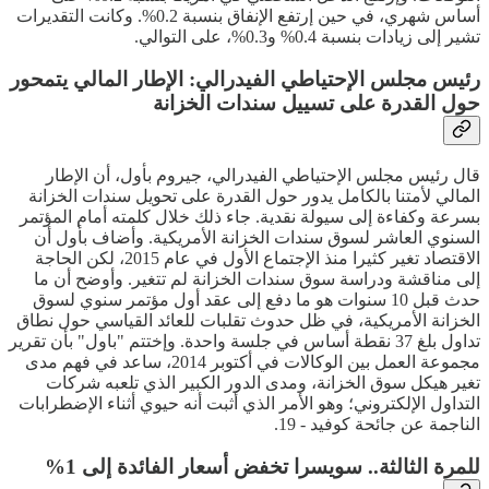
أساس شهري، في حين إرتفع الإنفاق بنسبة 0.2%. وكانت التقديرات
تشير إلى زيادات بنسبة 0.4% و0.3%، على التوالي.
رئيس مجلس الإحتياطي الفيدرالي: الإطار المالي يتمحور
حول القدرة على تسييل سندات الخزانة
قال رئيس مجلس الإحتياطي الفيدرالي، جيروم بأول، أن الإطار
المالي لأمتنا بالكامل يدور حول القدرة على تحويل سندات الخزانة
بسرعة وكفاءة إلى سيولة نقدية. جاء ذلك خلال كلمته أمام المؤتمر
السنوي العاشر لسوق سندات الخزانة الأمريكية. وأضاف بأول أن
الاقتصاد تغير كثيرا منذ الإجتماع الأول في عام 2015، لكن الحاجة
إلى مناقشة ودراسة سوق سندات الخزانة لم تتغير. وأوضح أن ما
حدث قبل 10 سنوات هو ما دفع إلى عقد أول مؤتمر سنوي لسوق
الخزانة الأمريكية، في ظل حدوث تقلبات للعائد القياسي حول نطاق
تداول بلغ 37 نقطة أساس في جلسة واحدة. وإختتم "باول" بأن تقرير
مجموعة العمل بين الوكالات في أكتوبر 2014، ساعد في فهم مدى
تغير هيكل سوق الخزانة، ومدى الدور الكبير الذي تلعبه شركات
التداول الإلكتروني؛ وهو الأمر الذي أثبت أنه حيوي أثناء الإضطرابات
الناجمة عن جائحة كوفيد - 19.
للمرة الثالثة.. سويسرا تخفض أسعار الفائدة إلى 1%