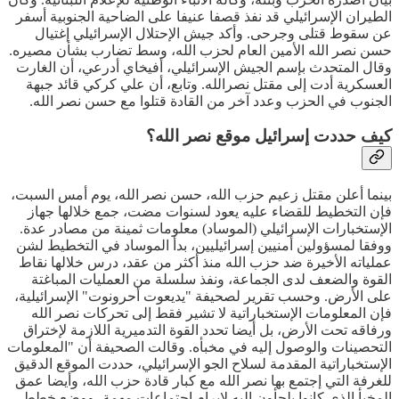
الطيران الإسرائيلي قد نفذ قصفا عنيفا على الضاحية الجنوبية أسفر
عن سقوط قتلى وجرحى. وأكد جيش الإحتلال الإسرائيلي إغتيال
حسن نصر الله الأمين العام لحزب الله، وسط تضارب بشأن مصيره.
وقال المتحدث بإسم الجيش الإسرائيلي، أفيخاي أدرعي، أن الغارت
العسكرية أدت إلى مقتل نصرالله. وتابع، أن علي كركي قائد جبهة
الجنوب في الحزب وعدد آخر من القادة قتلوا مع حسن نصر الله.
كيف حددت إسرائيل موقع نصر الله؟
بينما أعلن مقتل زعيم حزب الله، حسن نصر الله، يوم أمس السبت،
فإن التخطيط للقضاء عليه يعود لسنوات مضت، جمع خلالها جهاز
الإستخبارات الإسرائيلي (الموساد) معلومات ثمينة من مصادر عدة.
ووفقا لمسؤولين أمنيين إسرائيليين، بدأ الموساد في التخطيط لشن
عملياته الأخيرة ضد حزب الله منذ أكثر من عقد، درس خلالها نقاط
القوة والضعف لدى الجماعة، ونفذ سلسلة من العمليات المباغتة
على الأرض. وحسب تقرير لصحيفة "يديعوت أحرونوت" الإسرائيلية،
فإن المعلومات الإستخباراتية لا تشير فقط إلى تحركات نصر الله
ورفاقه تحت الأرض، بل أيضا تحدد القوة التدميرية اللازمة لإختراق
التحصينات والوصول إليه في مخبأه. وقالت الصحيفة أن "المعلومات
الإستخباراتية المقدمة لسلاح الجو الإسرائيلي، حددت الموقع الدقيق
للغرفة التي إجتمع بها نصر الله مع كبار قادة حزب الله، وأيضا عمق
المخبأ الذي كانوا يلجأون إليه لإبرام إجتماعات مهمة، ووضع خطط