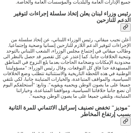
جميع الإدارات العامة والبلديات والمؤسسات العامة والخاصة.
رئيس وزراء لبنان يعلن إتخاذ سلسلة إجراءات لتوفير
الدعم للنازحين
أعلن نجيب ميقاتي، رئيس الوزراء اللبناني، عن إتخاذ سلسلة من
الإجراءات لتوفير الدعم اللازم للنازحين إنسانيا وصحية وإجتماعيا.
وطالب ميقاتي في إجتماع مجلس الوزراء، الشعب اللبناني بالتوحد
وتنحية الخلافات جانبا. كما إعتذر عن كل تقصير قد حصل بالنظر الى
محدودية الإمكانات وضخامة الحاجات بعدما بلغ النزوح في المناطق
المستهدفة حدا فاق كل التوقعات. وقال رئيس الوزراء: "مسؤوليتنا
الوطنية في هذه اللحظة التاريخية والاستثنائية تتطلب وضع الخلافات
السياسية، والمواقف المتباعدة، والخيارات المتباينة جانبا، لكي نلتقي
جميعا على ما يصون الوطن ويحميه ويقويه". وتابع: "أستحلفكم اليوم
أن نضع جانبا خلافاتنا السياسية، ومواقفنا المتباعدة، وخياراتنا
المتباينة، ونلتقي جميعا على ما يصون الوطن ويحميه".
"موديز" تخفض تصنيف إسرائيل الائتماني للمرة الثانية
بسبب إرتفاع المخاطر