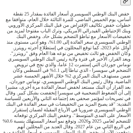
خفض البنك الوطني السويسري أسعار الفائدة بمقدار 25 نقطة
أساس، يوم الخميس الماضي، للمرة الثالثة خلال العام، متوافقا مع
خطوات خفض تكاليف الإقتراض من قبل البنك المركزي الأوروبي
وبنك الإحتياطي الفيدرالي الأمريكي، وترك الباب مفتوحا لمزيد من
تخفيضات الأسعار مع تباطؤ التضخم بشكل حاد. وخفض البنك
الوطني السويسري سعر الفائدة إلى 1.00%، وهو أدنى مستوى منذ
أوائل عام 2023، كما توقع المحللون في إستطلاع أجرته رويترز.
وكان الخفض هو ثالث تخفيض من نوعه هذا العام وفق "رويترز".
ويعد القرار، الأخير في فترة ولاية رئيس البنك الوطني السويسري
توماس جوردان التي إستمرت 12 عاما، والذي نجح في ترويض
التضخم في سويسرا - الذي تباطأ إلى 1.1% في أغسطس وكان
ضمن مستهدف البنك المركزي 2% خلال الأشهر الخمسة عشر
الماضية. وقال رئيس البنك الوطني السويسري، توماس جوردان،
بعد القرار أن البنك مستعد لخفض أسعار الفائدة مرة أخرى، مشيرا
إلى أن الضغوط التضخمية في سويسرا إنخفضت بشكل كبير. وقال
في تصريحات لمؤتمر صحفي بعد إجتماعه الثاني والأربعين للسياسة
النقدية: "قد يصبح المزيد من التخفيضات في سعر الفائدة في البنك
الوطني السويسري ضروريا في الأرباع المقبلة لضمان إستقرار
الأسعار على المدى المتوسط". وخفض البنك المركزي توقعاته
للتضخم لعامي 2025 و2026، وتوقع نمو أسعار المستهلك بنسبة 0.6%
في الربع الثاني من عام 2027. وقال العديد من المحللين أنهم
يتوقعون الآن أن يخفض البنك الوطني السويسري أسعار الفائدة مرة