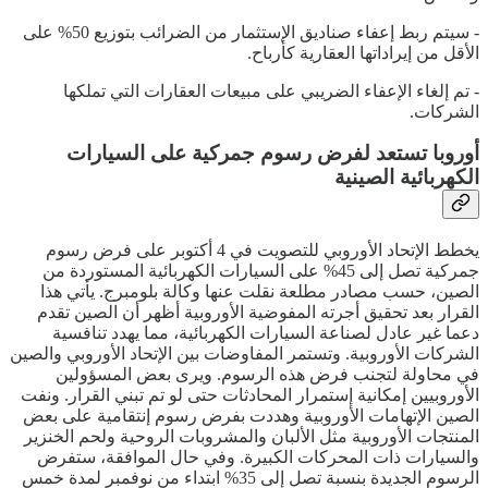
- سيتم ربط إعفاء صناديق الإستثمار من الضرائب بتوزيع 50% على
الأقل من إيراداتها العقارية كأرباح.
- تم إلغاء الإعفاء الضريبي على مبيعات العقارات التي تملكها
الشركات.
أوروبا تستعد لفرض رسوم جمركية على السيارات
الكهربائية الصينية
يخطط الإتحاد الأوروبي للتصويت في 4 أكتوبر على فرض رسوم
جمركية تصل إلى 45% على السيارات الكهربائية المستوردة من
الصين، حسب مصادر مطلعة نقلت عنها وكالة بلومبرج. يأتي هذا
القرار بعد تحقيق أجرته المفوضية الأوروبية أظهر أن الصين تقدم
دعما غير عادل لصناعة السيارات الكهربائية، مما يهدد تنافسية
الشركات الأوروبية. وتستمر المفاوضات بين الإتحاد الأوروبي والصين
في محاولة لتجنب فرض هذه الرسوم. ويرى بعض المسؤولين
الأوروبيين إمكانية إستمرار المحادثات حتى لو تم تبني القرار. ونفت
الصين الإتهامات الأوروبية وهددت بفرض رسوم إنتقامية على بعض
المنتجات الأوروبية مثل الألبان والمشروبات الروحية ولحم الخنزير
والسيارات ذات المحركات الكبيرة. وفي حال الموافقة، ستفرض
الرسوم الجديدة بنسبة تصل إلى 35% ابتداء من نوفمبر لمدة خمس