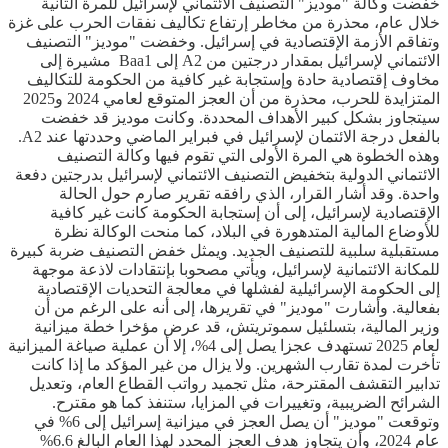
خفضت وكالة "موديز" التصنيف الائتماني لإسرائيل للمرة الثانية
خلال عام، محذرة من مخاطر إرتفاع تكاليف نفقات الحرب على غزة
وتفاقم الأزمة الإقتصادية في إسرائيل. وخفضت "موديز" التصنيف
الائتماني لإسرائيل بمقدار درجتين من A2 إلى Baa1 مشيرة إلى
مخاوف إقتصادية حادة وإستجابة غير كافية من الحكومة للتكاليف
المتزايدة للحرب، محذرة من أن العجز المتوقع لعامي 2024 و2025
سيتجاوز بشكل كبير الأهداف المحددة. وكانت موديز قد خفضت
بالفعل درجة الائتمان لإسرائيل في فبراير الماضي وحددتها عند A2.
وهذه الخطوة هي المرة الأولى التي تقوم فيها وكالة التصنيف
الائتماني الدولية بتخفيض التصنيف الائتماني لإسرائيل بدرجتين دفعة
واحدة. وقد أشار القرار، الذي رافقه تقرير صارم حول الحالة
الإقتصادية لإسرائيل، إلى أن إستجابة الحكومة كانت غير كافية
للأوضاع المالية المتدهورة في البلاد، كما منحت الوكالة نظرة
مستقبلية سلبية للتصنيف الجديد. ويمثل خفض التصنيف ضربة كبيرة
للمكانة الائتمانية لإسرائيل، ويأتي مصحوبا بإنتقادات لاذعة موجهة
إلى الحكومة الإسرائيلية لفشلها في معالجة التحديات الإقتصادية
بفعالية. وأشارت "موديز" في تقريرها، إلى أنه على الرغم من أن
وزير المالية، بتسلئيل سموتريتش، قد عرض مؤخرا خطة ميزانية
لعام 2025 تستهدف عجزا يصل إلى 4%، إلا أن عملية صياغة الميزانية
تأخرت لمدة تقارب الشهرين. ولا يزال من غير المؤكد ما إذا كانت
تدابير التقشف المقترحة، مثل تجميد رواتب القطاع العام، وتعديل
الشرائح الضريبية، وتغييرات في المزايا، ستنفذ كما هو مقترح.
وتوقعت "موديز" أن يصل العجز في ميزانية إسرائيل إلى 6% في
عام 2024، وأن يتجاوز هدف العجز المحدد لهذا العام البالغ 6.6%