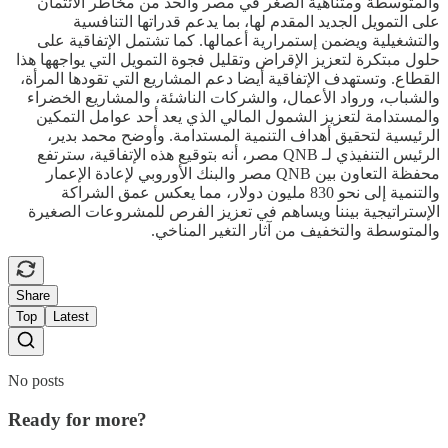
والمتوسطة ومتناهية الصغر في مصر والحد من مخاطر الائتمان
على التمويل الجديد المقدم لها، بما يدعم قدراتها التنافسية
والتشغيلية ويضمن إستمرارية أعمالها. كما تشتمل الإتفاقية على
حلول مبتكرة لتعزيز الإقراض وتقليل فجوة التمويل التي يواجهها هذا
القطاع. وتستهدف الإتفاقية أيضا دعم المشاريع التي تقودها المرأة،
والشباب، ورواد الأعمال، والشركات الناشئة، والمشاريع الخضراء
والمستدامة لتعزيز الشمول المالي الذي يعد أحد عوامل التمكين
الرئيسية لتحقيق أهداف التنمية المستدامة. وأوضح محمد بدير،
الرئيس التنفيذي لـ QNB مصر، أنه بتوقيع هذه الإتفاقية، سترتفع
محفظة التعاون بين QNB مصر والبنك الأوروبي لإعادة الإعمار
والتنمية إلى نحو 830 مليون دولار، مما يعكس عمق الشراكة
الإستراتيجية بيننا ويساهم في تعزيز الفرص للمشروعات الصغيرة
والمتوسطة والتخفيف من آثار التغير المناخي.
Share
Top
Latest
No posts
Ready for more?