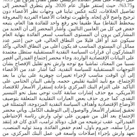
و3.75%، حيث إستقر طوال عام 2026. ولم يتطرق المحضر إلى
تفاصيل الخلافات، لكنه عكس تباينا في وجهات نظر الأعضاء دون
ترجيح واضح لأي إتجاه. وأظهرت توقعات الأعضاء الفردية (المعروفة
بمخطط النقاط) ميلا طفيفا نحو رفع واحد للفائدة هذا العام، يتبعه
خفض في كل من العامين التاليين. وأشار المحضر إلى أن العديد من
المشاركين يرون أن المستوى المناسب لسعر الفائدة بنهاية العام
سيكون عند أو أقل قليلا من النطاق الحالي، في حين إعتبر عدد
مماثل أن المستوى المناسب قد يكون أعلى من النطاق الحالي. وأكد
المشاركون أن قرارات السياسة النقدية المستقبلية ستظل معتمدة
على البيانات الإقتصادية الواردة. وجاء محضر إجتماع الفيدرالي أقصر
نسبيا من المعتاد، تماشيا مع توجه وارش نحو تقليل الإفصاح بشأن
التوجهات المستقبلية للسياسة النقدية. كما أشار عدد من الأعضاء
إلى أن الوقت مناسب لإجراء تغييرات جوهرية على بيان ما بعد
الإجتماع، مع تأييد أغلبية تقليص حجمه. وأبقى البيان الختامي على
التأكيد على التزام البنك المركزي بإعادة إستقرار الأسعار للاقتصاد
الأمريكي، مع حذف إشارات سابقة كانت توحي بميل نحو التيسير
النقدي. كما جرى حذف بعض العبارات التقليدية المتعلقة بتوصيف
الأوضاع الإقتصادية وأهداف السياسة النقدية المزدوجة، المتمثلة في
تحقيق إستقرار الأسعار والوصول إلى التوظيف الكامل. ويأتي محضر
الإجتماع بعد أقل من شهرين على تولي وارش رئاسة الإحتياطي
الفيدرالي، عقب ترشيحه من قبل، دونالد ترامب، الذي كان قد إنتقد
مرارا سلفه، جيروم باول، لعدم خفض الفائدة. ومنذ توليه المنصب،
تعهد وارش بإجراء إصلاحات واسعة في عمل البنك المركزي، من