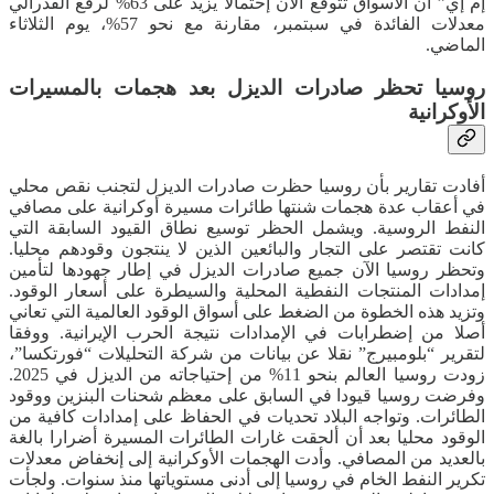
إم إي” أن الأسواق تتوقع الآن إحتمالا يزيد على 63% لرفع الفدرالي
معدلات الفائدة في سبتمبر، مقارنة مع نحو 57%، يوم الثلاثاء
الماضي.
روسيا تحظر صادرات الديزل بعد هجمات بالمسيرات
الأوكرانية
أفادت تقارير بأن روسيا حظرت صادرات الديزل لتجنب نقص محلي
في أعقاب عدة هجمات شنتها طائرات مسيرة أوكرانية على مصافي
النفط الروسية. ويشمل الحظر توسيع نطاق القيود السابقة التي
كانت تقتصر على التجار والبائعين الذين لا ينتجون وقودهم محليا.
وتحظر روسيا الآن جميع صادرات الديزل في إطار جهودها لتأمين
إمدادات المنتجات النفطية المحلية والسيطرة على أسعار الوقود.
وتزيد هذه الخطوة من الضغط على أسواق الوقود العالمية التي تعاني
أصلا من إضطرابات في الإمدادات نتيجة الحرب الإيرانية. ووفقا
لتقرير “بلومبيرج” نقلا عن بيانات من شركة التحليلات “فورتكسا”،
زودت روسيا العالم بنحو 11% من إحتياجاته من الديزل في 2025.
وفرضت روسيا قيودا في السابق على معظم شحنات البنزين ووقود
الطائرات. وتواجه البلاد تحديات في الحفاظ على إمدادات كافية من
الوقود محليا بعد أن ألحقت غارات الطائرات المسيرة أضرارا بالغة
بالعديد من المصافي. وأدت الهجمات الأوكرانية إلى إنخفاض معدلات
تكرير النفط الخام في روسيا إلى أدنى مستوياتها منذ سنوات. ولجأت