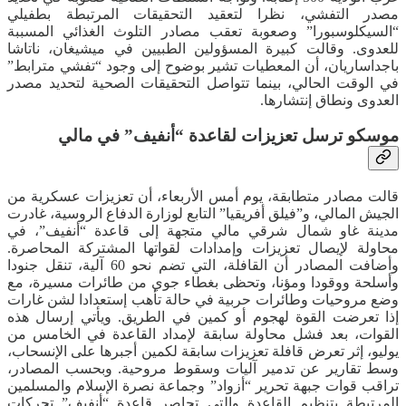
مصدر التفشي، نظرا لتعقيد التحقيقات المرتبطة بطفيلي
“السيكلوسبورا” وصعوبة تعقب مصادر التلوث الغذائي المسببة
للعدوى. وقالت كبيرة المسؤولين الطبيين في ميشيغان، ناتاشا
باجداساريان، أن المعطيات تشير بوضوح إلى وجود “تفشي مترابط”
في الوقت الحالي، بينما تتواصل التحقيقات الصحية لتحديد مصدر
العدوى ونطاق إنتشارها.
موسكو ترسل تعزيزات لقاعدة “أنفيف” في مالي
‏قالت مصادر متطابقة، يوم أمس الأربعاء، أن تعزيزات عسكرية من
الجيش المالي، و”فيلق أفريقيا” التابع لوزارة الدفاع الروسية، غادرت
مدينة غاو شمال شرقي مالي متجهة إلى قاعدة “أنفيف”، في
محاولة لإيصال تعزيزات وإمدادات لقواتها المشتركة المحاصرة.
وأضافت المصادر أن القافلة، التي تضم نحو 60 آلية، تنقل جنودا
وأسلحة ووقودا ومؤنا، وتحظى بغطاء جوي من طائرات مسيرة، مع
وضع مروحيات وطائرات حربية في حالة تأهب إستعدادا لشن غارات
إذا تعرضت القوة لهجوم أو كمين في الطريق. ‏ويأتي إرسال هذه
القوات، بعد فشل محاولة سابقة لإمداد القاعدة في الخامس من
يوليو، إثر تعرض قافلة تعزيزات سابقة لكمين أجبرها على الإنسحاب،
وسط تقارير عن تدمير آليات وسقوط مروحية. ‏وبحسب المصادر،
تراقب قوات جبهة تحرير “أزواد” وجماعة نصرة الإسلام والمسلمين
المرتبطة بتنظيم القاعدة والتي تحاصر قاعدة “أنفيف” تحركات