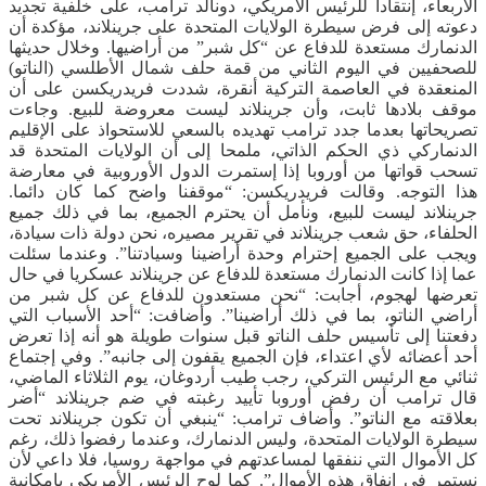
الأربعاء، إنتقادا للرئيس الأمريكي، دونالد ترامب، على خلفية تجديد
دعوته إلى فرض سيطرة الولايات المتحدة على جرينلاند، مؤكدة أن
الدنمارك مستعدة للدفاع عن “كل شبر” من أراضيها. وخلال حديثها
للصحفيين في اليوم الثاني من قمة حلف شمال الأطلسي (الناتو)
المنعقدة في العاصمة التركية أنقرة، شددت فريدريكسن على أن
موقف بلادها ثابت، وأن جرينلاند ليست معروضة للبيع. وجاءت
تصريحاتها بعدما جدد ترامب تهديده بالسعي للاستحواذ على الإقليم
الدنماركي ذي الحكم الذاتي، ملمحا إلى أن الولايات المتحدة قد
تسحب قواتها من أوروبا إذا إستمرت الدول الأوروبية في معارضة
هذا التوجه. وقالت فريدريكسن: “موقفنا واضح كما كان دائما.
جرينلاند ليست للبيع، ونأمل أن يحترم الجميع، بما في ذلك جميع
الحلفاء، حق شعب جرينلاند في تقرير مصيره، نحن دولة ذات سيادة،
ويجب على الجميع إحترام وحدة أراضينا وسيادتنا”. وعندما سئلت
عما إذا كانت الدنمارك مستعدة للدفاع عن جرينلاند عسكريا في حال
تعرضها لهجوم، أجابت: “نحن مستعدون للدفاع عن كل شبر من
أراضي الناتو، بما في ذلك أراضينا”. وأضافت: “أحد الأسباب التي
دفعتنا إلى تأسيس حلف الناتو قبل سنوات طويلة هو أنه إذا تعرض
أحد أعضائه لأي اعتداء، فإن الجميع يقفون إلى جانبه”. وفي إجتماع
ثنائي مع الرئيس التركي، رجب طيب أردوغان، يوم الثلاثاء الماضي،
قال ترامب أن رفض أوروبا تأييد رغبته في ضم جرينلاند “أضر
بعلاقته مع الناتو”. وأضاف ترامب: “ينبغي أن تكون جرينلاند تحت
سيطرة الولايات المتحدة، وليس الدنمارك، وعندما رفضوا ذلك، رغم
كل الأموال التي ننفقها لمساعدتهم في مواجهة روسيا، فلا داعي لأن
نستمر في إنفاق هذه الأموال”. كما لوح الرئيس الأمريكي بإمكانية