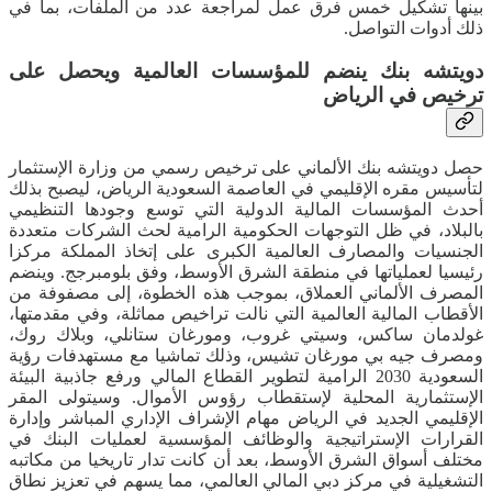
بينها تشكيل خمس فرق عمل لمراجعة عدد من الملفات، بما في
ذلك أدوات التواصل.
دويتشه بنك ينضم للمؤسسات العالمية ويحصل على
ترخيص في الرياض
حصل دويتشه بنك الألماني على ترخيص رسمي من وزارة الإستثمار
لتأسيس مقره الإقليمي في العاصمة السعودية الرياض، ليصبح بذلك
أحدث المؤسسات المالية الدولية التي توسع وجودها التنظيمي
بالبلاد، في ظل التوجهات الحكومية الرامية لحث الشركات متعددة
الجنسيات والمصارف العالمية الكبرى على إتخاذ المملكة مركزا
رئيسيا لعملياتها في منطقة الشرق الأوسط، وفق بلومبرجج. وينضم
المصرف الألماني العملاق، بموجب هذه الخطوة، إلى مصفوفة من
الأقطاب المالية العالمية التي نالت تراخيص مماثلة، وفي مقدمتها،
غولدمان ساكس، وسيتي غروب، ومورغان ستانلي، وبلاك روك،
ومصرف جيه بي مورغان تشيس، وذلك تماشيا مع مستهدفات رؤية
السعودية 2030 الرامية لتطوير القطاع المالي ورفع جاذبية البيئة
الإستثمارية المحلية لإستقطاب رؤوس الأموال. وسيتولى المقر
الإقليمي الجديد في الرياض مهام الإشراف الإداري المباشر وإدارة
القرارات الإستراتيجية والوظائف المؤسسية لعمليات البنك في
مختلف أسواق الشرق الأوسط، بعد أن كانت تدار تاريخيا من مكاتبه
التشغيلية في مركز دبي المالي العالمي، مما يسهم في تعزيز نطاق