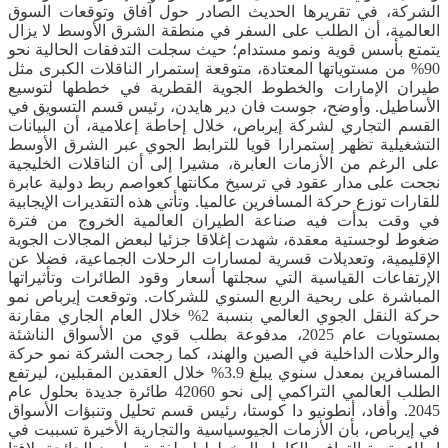
الشركة، في تقريرها الحديث الصادر حول آفاق وتوقعات السوق
العالمية، أن الطلب على السفر في منطقة الشرق الأوسط لا يزال
يتمتع بأسس قوية ونمو مستدام؛ حيث سجلت التدفقات الحالية نحو
90% من مستوياتها المعتادة، متوقعة إستمرار الناقلات الكبرى مثل
طيران الإمارات والخطوط الجوية القطرية في خططها لتوسيع
الأساطيل. وأوضح، جوست فان دير هايدن، رئيس قسم التسويق في
القسم التجاري لشركة إيرباص، خلال إحاطة إعلامية، أن البيانات
التشغيلية تظهر إستمرارا قويا للترابط الجوي عبر الشرق الأوسط
على الرغم من الأزمات العابرة، مشيرا إلى أن الناقلات الخليجية
نجحت على مدار عقود في ترسيخ مكانتها كعواصم ربط دولية عابرة
للقارات توزع حركة المسافرين عالميا. وتأتي هذه التقديرات الإيجابية
في وقت بدأت فيه صناعة الطيران العالمية الخروج من فترة
ضغوط لوجستية معقدة، شهدت إغلاقا جزئيا لبعض المجالات الجوية
الإقليمية، وتعديلات قسرية لمسارات الرحلات الجماعية، فضلا عن
الإرتفاعات القياسية التي سجلتها أسعار وقود الطائرات وتأثيراتها
المباشرة على ربحية الربع السنوي للشركات. وتوقعت إيرباص نمو
حركة النقل الجوي العالمي بنسبة 2% خلال العام الجاري مقارنة
بمستويات عام 2025، مدفوعة بطلب قوي من الأسواق الناشئة
والرحلات الداخلية في الصين والهند، كما رجحت الشركة نمو حركة
المسافرين بمعدل سنوي يبلغ 3.9% خلال العقدين المقبلين، ليرتفع
الطلب العالمي التراكمي إلى نحو 42060 طائرة جديدة بحلول عام
2045. وأفاد، أنطونيو دا كوستا، رئيس قسم تحليل وتنبؤات الأسواق
في إيرباص، بأن الأزمات الجيوسياسية والتجارية الأخيرة تسببت في