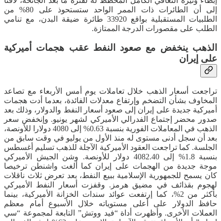
إبطاء وتيرة التعافي الكامل المخطط له لفترة ما بعد الجائحة، لافتا
إلى أن الطائرات ذات الممر الواحد ستستحوذ على 80% من
الطلبيات المستقبلية بواقع 33920 طائرة ضيقة البدن، مع تنامي
الطلب على مقصورات الدرجة الممتازة.
الذهب ينخفض مع صعود النفط عقب هجمات أميركية
على إيران
تراجعت أسعار الذهب خلال تعاملات يوم أمس الأربعاء مع تصاعد
المخاوف بشأن التضخم وإرتفاع معدلات الفائدة، بعدما أدت هجمات
أميركية جديدة على إيران إلى صعود أسعار النفط والدولار، وذلك بعد
صدور محضر إجتماع الفدرالي الأميركي لشهر يونيو. وإنخفض سعر
الذهب في المعاملات الفورية بنسبة 0.63% إلى 4080 دولارا للأونصة،
بعد أن سجل أدنى مستوى له منذ الأول من يوليو في وقت سابق من
الجلسة. كما تراجعت العقود الأميركية الآجلة للذهب تسليم أغسطس
بنسبة 1.8% إلى 4082.40 دولار للأونصة. وشن الجيش الأميركي
موجة جديدة من الهجمات على إيران كما ألغت واشنطن ترخيصا
كان يسمح للجمهورية الإسلامية ببيع النفط، بعد تعرض ثلاث ناقلات
لهجوم بقذائف في مضيق هرمز. وقفزت أسعار النفط الأميركي
بأكثر من 2%، كما إرتفعت عوائد سندات الخزانة الأميركية، بينما
حافظ الدولار على أعلى مستوياته خلال الأسبوع أمام معظم
العملات الأخرى. وأظهرت أداة “فيد ووتش” التابعة لمجموعة “سي