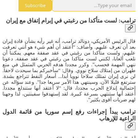
Subscribe
ترامب: لست متأكدا من رغبتي في إبرام إتفاق مع إيران
قال الرئيس الأمريكي، دونالد ترامب، أنه غير رأيه بشأن قادة إيران
بعد أن تعرف عليهم. وأضاف: “أعتقد أن أهم شيء هو أنني تعرفت
عليهم، ولست متأكدا من رغبتي في عقد صفقة معهم. يمكننا أن
نلعب ألعابا، لكنني لست متأكدا من رغبتي في عقد صفقة. دعونا
ننهي المهمة فحسب”. وكرر مجددا هدفه الحربي المتمثل في منع
طهران من إمتلاك سلاح نووي. وقال: “سأخبركم بما سيحدث لاحقا.
لن نرى إيران تمتلك سلاحا نوويا أبدا... أسعار النفط تتراجع بشدة.
سترتفع قليلا الآن، وسينتهي هذا الأمر سريعا جدا”. وعند سؤاله عن
إحتمالية إندلاع الحرب مجددا، قال: “لا أعتقد أنها ستندلع مجددا.
أعتقد أنها ستنتهي بسرعة كبيرة. لقد إستهدفوا سفينتين، لذا وجهنا
لهم ضربات أقوى بكثير”.
ترامب يبدأ إجراءات رفع إسم سوريا من قائمة الدول
الراعية للإرهاب