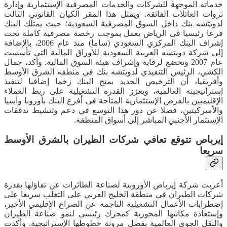
خدماته الموجهة للشركات والخدمات المصرفية الإستثمارية وإدارة
ثروات العائلات الفائقة. ويمثل هذا المقر الكيان القانوني الثالث
لدويتشه بنك داخل السوق المصرفية السعودية؛ حيث يمتلك البنك
فرعا رئيسيا في الرياض يعمل بموجب رخصة مصرفية كاملة تحت
إشراف البنك المركزي السعودي (ساما) منذ عام 2006، بالإضافة
إلى شركة دويتشه العربية السعودية للأوراق المالية التي تأسست
عام 2007 وتخضع لرقابة وإشراف هيئة السوق المالية. وأكد، جمال
الكشي، الرئيس التنفيذي لدويتشه بنك في منطقة الشرق الأوسط
وأفريقيا، أن الترخيص الجديد يمنح البنك زخما إضافيا لتنفيذ
إستراتيجيته العالمية، ويعزز القدرة التشغيلية على ربط العملاء
الإقليميين بالفرص الإستثمارية المتاحة في أفرع البنك بأوروبا وآسيا
والأميركيتين، فضلا عن دور هذا التوسع في دعم وتنشيط تدفقات
الإستثمار الأجنبي المباشر إلى أسواق المنطقة.
إيرباص تتوقع تعافي شركات الطيران بالشرق الأوسط
سريعا
أعربت شركة إيرباص الأوروبية لصناعة الطائرات عن تفاؤلها بقدرة
شركات الطيران في منطقة الخليج العربي على التغلب سريعا على
إضطرابات الأعمال التشغيلية الناجمة عن الصراع الإقليمي الأخير،
وإستعادة مكانتها المحورية كمحرك رئيسي لنمو صناعة الطيران
والنقل الجوي العالمية بفضل مرونة خطوطها الإستراتيجية. وأكدت