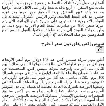
المخاوف حول حركة ناقلات النفط عبر مضيق هرمز، حيث أظهرت
بيانات تتبع السفن أن أربع ناقلات نفط وغاز على الأقل عادت أدراجها
بعد محاولتها عبور المضيق. ويعد المضيق ممرا حيويا يمر عبره
خمس إمدادات النفط العالمية. وكرر الرئيس الأميركي تهديداته بأن
القوات الأميركية قد تستولي على جزيرة خرج الإيرانية، التي يتم
عبرها شحن 90% من صادرات النفط الخام الإيرانية. ومع ذلك، لم
يعلن صراحة العودة إلى حرب شاملة، مكتفيا بالقول أنه سيسمح
للمفاوضين بمواصلة المحادثات “إذا أرادوا ذلك”.
سبيس إكس يغلق دون سعر الطرح
أغلق سهم شركة سبيس إكس عند 148 دولارا، يوم أمس الأربعاء،
وهو أقل من سعر تداوله الأول البالغ 150 دولارا للسهم، وذلك لليوم
الثاني على التوالي. وأدرجت شركة سبيس إكس، المتخصصة في
صناعات الطيران والدفاع والتابعة، لإيلون ماسك، في مؤشر ناسداك
100، يوم الثلاثاء الماضي، بعد أقل من شهر على طرحها الأولي في
12 يونيو. ويعود هذا الإدراج السريع جزئيا إلى القواعد المعدلة التي
وضعتها البورصة للشركات العامة الجديدة للانضمام إلى هذا المؤشر
المرجعي واسع الإنتشار. كما إستلزم إدراج سبيس إكس صناديق
المؤشرات وصناديق الإستثمار المتداولة المرتبطة بالمؤشر المرجعي
شراء أسهم الشركة لمواكبة التشكيلة الجديدة. وحقق الإكتتاب العام
الأولي القياسي لشركة سبيس إكس عائدات بلغت 85.7 مليار دولار