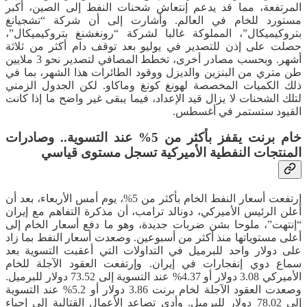
المرتفعة، مما قد يدعم إنتعاش شحنات النفط إلى الصين، أكبر
مستورد للخام في العالم. وأشارت إلى أن شركة “تشجيانغ
بتروكيميكال”، المملوكة غالبا لشركة “رونغشنغ بتروكيميكال”،
حصلت على إذن للتصدير في يوليو بعد توقف دام أكثر من ثلاثة
أشهر. وبحسب مصادر أخرى، تخطط المصافي لتصدير نحو 3 ملايين
طن متري من البنزين والديزل ووقود الطائرات هذا الشهر، بما في
ذلك الكميات المخصصة لهونغ كونغ وماكاو. لكن الجدول الزمني
لتلك الشحنات لا يزال قيد الإعداد، فيما يبقى غير واضح ما إذا كانت
القيود ستستمر في أغسطس.
خام برنت يقفز بأكثر من 5% عند التسوية.. وصادرات
المنتجات النفطية الأميركية تسجل مستوى قياسي
إرتفعت أسعار النفط الخام بأكثر من 5%، يوم أمس الأربعاء، بعد أن
أعلن الرئيس الأميركي، دونالد ترامب، أن مذكرة التفاهم مع إيران
“إنتهت”، ملوحا بشن ضربات جديدة، وهو ما دفع أسعار الخام إلى
أعلى مستوياتها منذ أكثر من أسبوعين. وصعدت أسعار النفط بما زاد
على دولار واحد للبرميل في التداولات التي أعقبت التسوية بعد
سماع دوي إنفجارات في إيران. وإرتفعت العقود الآجلة للخام
الأميركي 3.08 دولار أو 4.37% عند التسوية إلى 73.52 دولار للبرميل.
وصعدت العقود الآجلة لخام برنت 3.86 دولار أو 5.2% عند التسوية
إلى 78.02 دولار للبرميل. وأدى تصاعد الأعمال القتالية إلى إحياء