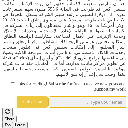
بعد أن مارس متعهدو الإكتتاب حقهم في زيادة الإكتتاب. وكانت
سبيس إكس قد طرحت في البداية 555.6 مليون سهم بسعر ثابت
قدره 135 دولارا للسهم. وإرتفع سهم الشركة بشكل ملحوظ في
الأيام التي تلت طرحه، مسجلا أعلى مستوى إغلاق له عند 201.80
دولارا أمريكيا في 16 يونيو. وأشار المتفائلون إلى ريادة الشركة في
تكنولوجيا الصواريخ القابلة لإعادة الإستخدام وخدمات الإطلاق،
وخدمة الإنترنت عبر الأقمار الصناعية، ستارلينك الواسعة النطاق،
وإمكانية تحسين هوامش الربح لكلا النشاطين. وفيما يتعلق بالنمو،
أشار المحللون إلى إمكانات سبيس إكس في تطوير منتجات
وخدمات الذكاء الإصطناعي، بدءا من أدوات البرمجة الذكية وصولا
إلى منافستها لبرامج أنثروبيك (Claude) أو أوبن إيه آي (Codex)، فضلا
عن تطوير مراكز بيانات مدارية. أما في المقابل، فقد بدأت شركة
موفيت ناثانسون تغطيتها لسبيس إكس بتوصية إحتفاظ بالسهم،
بينما أوصت سي إف آر إيه ببيع الأسهم.
Thanks for reading! Subscribe for free to receive new posts and
support my work.
Subscribe
Share
Top
Latest