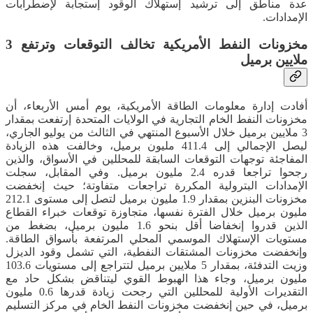
عدة مناطق إلى ترشيد إستهلاك الوقود إستجابة لإضطرابات
الإمدادات.
مخزونات النفط الأمريكية تخالف التوقعات وترتفع 3
ملايين برميل
أفادت إدارة معلومات الطاقة الأمريكية، يوم أمس الأربعاء، أن
مخزونات النفط الخام التجارية في الولايات المتحدة إرتفعت بمقدار
3 ملايين برميل خلال الأسبوع المنتهي في الثالث من يوليو الجاري،
ليصل الإجمالي إلى 411.4 مليون برميل، وخالفت هذه الزيادة
المفاجئة توجهات التوقعات السابقة للمحللين في الأسواق، والذين
رجحوا تراجعا قدره 2.4 مليون برميل. وفي المقابل، سجلت
الإمدادات البترولية المكررة تراجعات متفاوتة؛ حيث إنخفضت
مخزونات البنزين بمقدار 1.9 مليون برميل لتصل إلى مستوى 212.1
مليون برميل خلال الفترة نفسها، متجاوزة توقعات خبراء القطاع
الذين قدروا إنخفاضا أقل بنحو 1.6 مليون برميل، بضغط من
مستويات الإستهلاك الموسمي المحلي المرتفعة بأسواق الطاقة.
وإنخفضت مخزونات المشتقات النفطية، التي تشمل وقود الديزل
وزيت التدفئة، بمقدار 5 ملايين برميل لتتراجع إلى مستويات 103.6
مليون برميل، وجاء هذا الهبوط القوي ليتناقض بشكل حاد مع
التقديرات الأولية للمحللين التي رجحت زيادة قدرها 0.6 مليون
برميل، في حين إنخفضت مخزونات النفط الخام في مركز التسليم