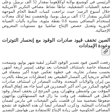
الرئيسي في كوشينغ بولاية أوكلاهوما بمقدار 52 ألف برميل. وعلى
صعيد العمليات التشغيلية، تباطأ نشاط مصافي التكرير الأمريكية
خلال أسبوع الرصد؛ حيث تراجعت كميات النفط الخام الموجهة
للتكرير بمقدار 172 ألف برميل يوميا، وإنخفضت تبعا لذلك معدلات
إستخدام المصافي بنسبة 0.8 نقطة مئوية، متأثرة بآليات الصيانة
الدورية وتعديل حصص الإنتاج تماشيا مع مستويات المعروض
الإجمالية.
الصين تخفف قيود صادرات الوقود مع إنحسار التوترات
وعودة الإمدادات
رفعت الصين قيود تصدير الوقود المكرر لبقية شهر يوليو، وسمحت
لمصفاة خاصة باستئناف الشحنات بعد توقف إستمر أربعة أشهر،
بحسب مصادر تجارية، في خطوة تعكس عودة أكبر مصفاة في
العالم تدريجيا إلى المسار الطبيعي بعد إضطرابات مرتبطة بالحرب
بين إيران والولايات المتحدة. وقالت المصادر أن استئناف صادرات
الوقود المكرر من أحد أكبر المصدرين في آسيا جاء بعد إتفاق السلام
المؤقت بين واشنطن وطهران، ومن المرجح أن يخفف أسعار وقود
النقل في المنطقة، في وقت ما زال فيه المستهلكون يواجهون
ضغوطا تضخمية منذ أن قلصت بكين الشحنات في مارس لضمان
الإمدادات المحلية. وذكرت المصادر أيضا أن هذه الخطوة قد تشجع
المصافي الحكومية على زيادة الإنتاج للاستفادة من هوامش التصدير