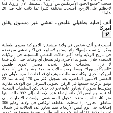
سحب “جميع الجنود الأمريكيين من أوروبا”، مضيفا: “لأن أوروبا، كما
لاحظتم على الأرجح، أصبحت مختلفة كثيرا عما كانت عليه قبل 20
عاما”.
ألف إصابة بطفيلي غامض.. تفشي غير مسبوق يقلق
أميركا
أصيب نحو ألف شخص في ولاية ميشيغان الأميركية بعدوى طفيلية
يمكن أن تسبب إسهالا مائيا يستمر لأسابيع، في أكبر تفشي من نوعه
في تاريخ الولاية وأحد أكبر حالات التفشي المسجلة في الولايات
المتحدة خلال السنوات الأخيرة. ولم تسجل أي وفيات حتى الآن، فيما
لا تزال السلطات تحقق لتحديد مصدر عدوى طفيلي
“السيكلوسبورا“، وسط رصد حالات مرضية مشابهة في 28 ولاية
أميركية أخرى. وكانت سلطات ميشيغان قد أعلنت للمرة الأولى عن
التفشي الأسبوع الماضي، بعد تسجيل أكثر من 170 إصابة منذ 22
يونيو، تركزت جميعها في الركن الجنوبي الشرقي من الولاية، مقارنة
بمتوسط سنوي لا يتجاوز عادة نحو 50 حالة. لكن السلطات الصحية
أعلنت، يوم أمس الأربعاء، إرتفاع عدد الإصابات إلى 992 حالة، بينها
نحو 40 حالة إستدعت دخول المستشفى. وإمتدت الإصابات إلى
مناطق مجاورة، إذ سجلت مقاطعة لوكاس في ولاية أوهايو 306
إصابات حتى يوم أمس الأربعاء، فيما تجاوز عدد الحالات في شمال
غرب الولاية 500 إصابة. وتواجه السلطات الصحية صعوبة في تحديد