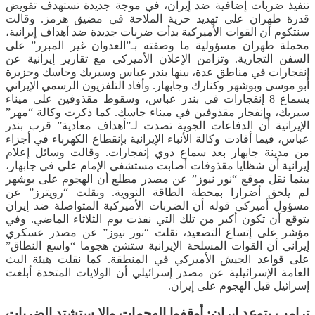
تنفيذ ضربات إضافية ضد إيران، في موجة جديدة تستهدف تقويض
قدرة طهران على تهديد حرية الملاحة في مضيق هرمز. وقالت
سنتكوم أن القوات الأميركية بدأت ضربات جديدة ضد أهداف إيرانية،
محملة طهران مسؤولية ما وصفته بـ”العدوان غير المبرر” على
السفن التجارية. وتزامن الإعلان الأميركي مع تقارير إيرانية عن
إنفجارات في مناطق عدة، بينها بندر عباس وسيريك وجاسك وجزيرة
أبو موسى وبوشهر وكنارك وجابهار. وأفاد التلفزيون الرسمي الإيراني
بسماع 8 إنفجارات في بندر عباس، وسقوط مقذوفين على ميناء
سيريك، وإنفجار مقذوفين في ميناء جاسك. كما ذكرت وكالة “مهر”
الإيرانية أن الدفاعات الجوية تصدت لـ”أهداف معادية” قرب بندر
عباس، فيما أفادت وكالة الأنباء الإيرانية بإنقطاع الكهرباء في أجزاء
من مدينة جابهار بعد سماع دوي إنفجارات. وقالت وسائل إعلام
إيرانية أن شظايا مقذوفات أصابت مستشفى الإمام علي في جابهار،
بينما نقل موقع “نور نيوز” عن مصدر مطلع أن الهجوم على بوشهر
لم يلحق أضرارا بمحطة الطاقة النووية. ونقلت “رويترز” عن
مسؤول أميركي قوله أن الضربات الأميركية المتواصلة ضد إيران
يتوقع أن تكون أكبر من تلك التي نفذت يوم الثلاثاء الماضي. وفي
مؤشر على إتساع التصعيد، نقلت “نور نيوز” عن مصدر عسكري
إيراني أن القوات المسلحة الإيرانية ستشن هجوما “واسع النطاق”
على قواعد الجيش الأميركي في المنطقة. كما نقلت هيئة البث
العامة الإسرائيلية عن مصدر إسرائيلي أن الولايات المتحدة أبلغت
إسرائيل قبل الهجوم على إيران.
ترامب يتوعد إيران: أوقفوا الهجمات وإلا ستشتد الضربات