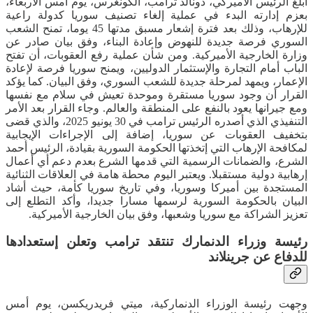
أبلغ الرئيس الأميركي، دونالد ترامب، الكونغرس، يوم أمس الأربعاء،
بعزم إدارته البدء في عملية إلغاء تصنيف سوريا كدولة راعية
للإرهاب، وذلك بعد فترة إشعار مسبق مدتها 45 يوما، تمنح الشعب
السوري فرصة جديدة للنهوض وإعادة البناء، وفق بيان صادر عن
وزارة الخارجية الأميركية. ومن شأن عملية رفع العقوبات، أن تفتح
الباب أمام التجارة والإستثمار الدوليين، ويمنح سوريا فرصة لإعادة
الإعمار، ويمهد لمرحلة جديدة للشعب السوري، وفق البيان. كما يؤكد
القرار أن وجود سوريا مستقرة وموحدة تعيش في سلام مع نفسها
ومع جيرانها يعود بالنفع على المنطقة والعالم. وجاء القرار بعد الأمر
التنفيذي الذي أصدره الرئيس ترامب في 30 يونيو 2025، والذي قضى
بتخفيف العقوبات عن سوريا، إضافة إلى الإجراءات الإيجابية
لمكافحة الإرهاب التي إتخذتها الحكومة السورية بقيادة، الرئيس أحمد
الشرع، والضمانات الرسمية التي قدمها الشرع بعدم دعم أي أعمال
إرهابية دولية مستقبلا. ويعتبر اليوم محطة هامة في العلاقات الثنائية
المستجدة بين أميركا وسوريا، وفي تاريخ سوريا كأمة، حيث أشاد
البيان بالحكومة السورية لرسمها مسارا جديدا، وأكد التطلع إلى
تعزيز الشراكة مع سوريا وشعبها، وفق بيان الخارجية الأميركية.
رئيسة وزراء الدنمارك تنتقد ترامب وتعلن إستعدادها
للدفاع عن جرينلاند
وجهت رئيسة الوزراء الدنماركية، ميتي فريدريكسن، يوم أمس