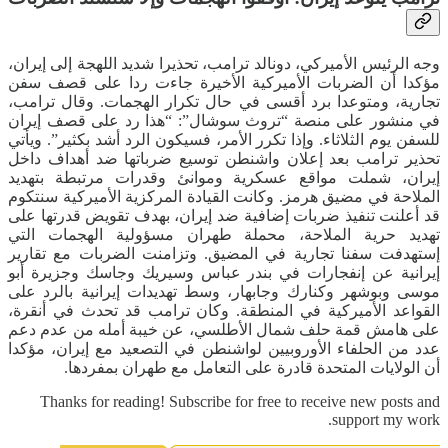
وجه الرئيس الأميركي، دونالد ترامب، تحذيرا شديد اللهجة إلى إيران،
مؤكدا أن الضربات الأميركية الأخيرة جاءت ردا على قصف سفن
تجارية، ومتوعدا برد أقسى في حال تكرار الهجمات. وقال ترامب،
في منشور على منصة “تروث سوشال”: “هذا رد على قصف إيران
للسفن يوم الثلاثاء. وإذا تكرر الأمر، فسيكون الرد أشد بكثير”. ويأتي
تحذير ترامب بعد إعلان واشنطن توسيع ضرباتها ضد أهداف داخل
إيران، شملت مواقع عسكرية وموانئ وقدرات مرتبطة بتهديد
الملاحة في مضيق هرمز. وكانت القيادة المركزية الأميركية سنتكوم
قد أعلنت تنفيذ ضربات إضافية ضد إيران، بهدف تقويض قدرتها على
تهديد حرية الملاحة، محملة طهران مسؤولية الهجمات التي
إستهدفت سفنا تجارية في المضيق. وتزامنت الضربات مع تقارير
إيرانية عن إنفجارات في بندر عباس وسيريك وجاسك وجزيرة أبو
موسى وبوشهر وكنارك وجابهار، وسط تهديدات إيرانية بالرد على
القواعد الأميركية في المنطقة. وكان ترامب قد تحدث في أنقرة،
على هامش قمة حلف شمال الأطلسي، عن خيبة أمله من عدم دعم
عدد من الحلفاء الأوروبيين لواشنطن في التصعيد مع إيران، مؤكدا
أن الولايات المتحدة قادرة على التعامل مع طهران بمفردها.
Thanks for reading! Subscribe for free to receive new posts and
support my work.