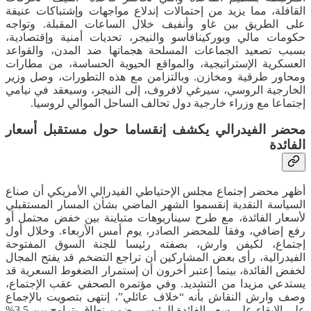
القافلة، مما يزيد من إحتمالات إندلاع مواجهات وإشتباكات عنيفة
على الطريق بين غاو وأنفيف خلال الساعات المقبلة. وتواجه
حكومات مالي وبوركينافاسو والنيجر، تحديات أمنية وإقتصادية،
بسبب تصعيد الجماعات المسلحة هجماتها ضد المدن، والقواعد
العسكرية الإستراتيجية، والمواقع الحيوية الحساسة، من مطارات
ومحاور طرقية ومخازن. ‏وبالتزامن مع هذه التطورات، وصل وزير
الخارجية الروسي، سيرغي لافروف، إلى النيجر، وسيعقد في نيامي
إجتماعا مع وزراء خارجية دول تحالف الساحل الموالي لروسيا.
محضر الفيدرالي يكشف إنقساما حول مستقبل أسعار
الفائدة
أظهر محضر إجتماع مجلس الإحتياطي الفيدرالي الأمريكي أن صناع
السياسة النقدية إنقسموا الشهر الماضي بشأن المسار المستقبلي
لأسعار الفائدة، مع طرح سيناريوهات متباينة بين خفض محتمل أو
رفع إضافي، وفقا للمحضر الصادر، يوم أمس الأربعاء. وخلال أول
إجتماع، لكيفن وارش، بصفته رئيسا للجنة السوق المفتوحة
الفيدرالية، رأى بعض المشاركين أن تراجع التضخم قد يفتح المجال
لخفض الفائدة، بينما إعتبر أخرون أن إستمرار الضغوط السعرية قد
يستدعي مزيدا من التشديد. وفي مؤتمره الصحفي عقب الإجتماع،
وصف وارش النقاش بأنه “خلاف عائلي”، إنتهى بتصويت بالإجماع
على الإبقاء على سعر الفائدة الرئيسي ضمن نطاق يتراوح بين 3.5%