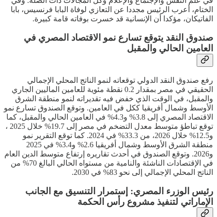
في علم النفس والإجتماع والإعلام وكل المجالات ذات الصلة. وفي
الختام، أعرب الرئيس مجددا عن التعازي لوفاة البابا فرنسيس، بابا
الفاتيكان، مؤكدا أن الإنسانية قد خسرت بوفاته قامة كبيرة.
صندوق النقد يتوقع تسارع نمو الاقتصاد المصري في
العامين الحالي والمقبل
رفع صندوق النقد الدولي توقعاته لنمو الناتج المحلي الإجمالي
الحقيقي في مصر بمقدار 0.2 نقطة مئوية للعامين الماليين الجاري
والمقبل، في الوقت الذي خفض فيه تقديراته لنمو منطقة الشرق
الأوسط وشمال أفريقيا ككل في العامين. وتوقع الصندوق تسارع نمو
الاقتصاد المصري إلى 3.8% و4.3% في العامين الحالي والمقبل، كما
توقع تباطؤ متوسط معدل التضخم في مصر إلى 19.7% خلال 2025 ،
و12.5% خلال 2026، من 33.3% في 2024. كما توقع التقرير نمو
منطقة الشرق الأوسط وشمال أفريقيا 2.6% و3.4% في 2025
و2026. وتوقع الصندوق في أحدث تقاريره إرتفاع متوسط الدين العام
في الإقتصادات الناشئة والنامية من مستواه الحالي البالغ 70% من
الناتج المحلي الإجمالي إلى نحو 83% في 2030.
رئيس الوزرء المصري: إستمرار التنسيق مع الجانب
الإماراتي لتنفيذ مشروع رأس الحكمة