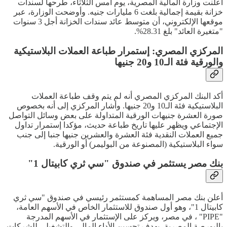
أعلنت وزارة المالية المصرية، يوم أمس الثلاثاء، طرحها لسندات
خزانة بقيمة إجمالية بلغت 6 مليارات جنيه. وأوضحت الوزارة، عبر
موقعها الإلكتروني، أن متوسط عائد سندات الخزانة أجل 3 سنوات
"متغيرة العائد" بلغ 28.31%.
المركزي المصري: إستمرار طباعة العملات البلاستيكية
والورقية فئة الـ10 و20 جنيها
أكد البنك المركزي المصري أنه لم يتم وقف طباعة العملات
البلاستيكية فئة الـ10 و20 جنيها. وأشار المركزي إلى أنه بخصوص
صورة العشرة جنيهات الورقية المتداولة على بعض وسائل التواصل
الإجتماعي ويظهر عليها تاريخ طباعة حديث، مؤكدا إستمرار تداول
جميع العملات النقدية فئة العشرة والعشرين جنيها جنبا إلى جنب
سواء البلاستيكية (المصنوعة من البوليمر) أو الورقية.
بنك مصر يستثمر في صندوق "سي ثري كابيتال 1"
أعلن بنك مصر المساهمة كمستثمر رئيسي في صندوق "سي ثري
كابيتال 1"، وهو أول صندوق للاستثمار الخاص في الأسهم العامة،
"PIPE" ، في مصر، ويركز على الإستثمار في الأسهم المدرجة
بالبورصة المصرية، بهدف تحسين الأداء المالي والتشغيلي للشركات