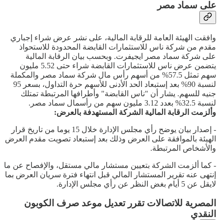
على سماد مصر
وافقت الهيئة العامة للرقابة المالية، على نشر عرض شراء إجباري
مقدم من شركة ناس للاستثمارات القابضة المحدودة للاستحواذ
على شركة سماد مصر ايجيفرت. وبحسب بيان الرقابة المالية
يتضمن عرض ناس للاستثمارات القابضة شراء حتى 5.52 مليون
سهم تمثل 57.5% من أسهم رأس مال شركة سماد مصر والمكملة
لنسبة 90% بعد إستبعاد الحد الأدنى للأسهم حرة التداول، بسعر 95
جنيه للسهم. يشار أن "ناس القابضة" وأطرافها المرتبطة تمتلك
لنسبة 32.5% بعدد 3.12 مليون سهم من رأسمال سماد مصر.
وألزمت الرقابة المالية الشركة المستهدفة بالعرض:
- إصدار بيان يوضح رأي مجلس الإدارة خلال 15 يوما من تاريخ قرار
الهيئة بالموافقة على العرض وذلك بعد إستبعاد تصويت مقدم العرض
والأشخاص المرتبطة.
- كما ألزمت الشركة بتعيين مستشار مالي مستقل، والإفصاح عن ما
إنتهى عنه تقرير المستشار المالي قبل انتهاء فترة سريان العرض بما
لايقل عن 5 أيام بغض النظر عن رأي مجلس الإدارة.
المصرية للاتصالات تقرر تعديل موعد صرف الكوبون
النقدي