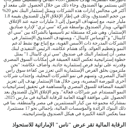
التي يستثمر بها الصندوق. وجاء ذلك من خلال الحصول على مقعد أو
أكثر في مجالس إدارات هذه الشركات ويمثل إستثمار البنك نحو 20%
من حجم الصندوق، وذلك في إطار الإغلاق الأول للصندوق بقيمة 1.8
مليار جنيه، مع إستهداف الوصول إلى 3 مليارات جنيه عند الإغلاق
النهائي. ويدار الصندوق بواسطة شركة "سي ثري" لإدارة صناديق
الإستثمار، وهي شركة مستقلة تم تأسيسها بالشراكة بين "سي آي
كابيتال" و"كومباس كابيتال"، ويستهدف الصندوق الإستثمار في
الشركات المدرجة ذات الأسس القوية، مع إتباع نهج نشط لدعم
النمو وتعظيم العوائد. وأكد هشام عكاشه، الرئيس التنفيذي لبنك
مصر، أن إستثمار البنك في صندوق "سي ثري كابيتال 1" يمثل
خطوة إستراتيجية تعكس الثقة العميقة في إمكانات السوق المصري
وقدرته على توليد فرص إستثمارية جاذبة. وأضاف عكاشه: "نحن
ملتزمون بخلق الفرص الإستثمارية التي تعزز من كفاءة سوق رأس
المال المصري، وتسهم في نمو الشركات المحلية، وإجتذاب شركات
أخرى للبورصة المصرية، ومن خلال هذا الإستثمار نهدف إلى تعزيز
القيمة المضافة للسوق المصري والمساهمة في تحقيق إستراتيجيات
النمو المستدام عبر شراكات فعالة". وتم الإغلاق الأول للصندوق بعد
الحصول على موافقة الهيئة العامة للرقابة المالية في مارس 2025،
بمشاركة مجموعة من كبار المستثمرين في مصر والمنطقة، بما في
ذلك البنوك الرائدة والمؤسسات المالية، بإجمالي نحو 17 مستثمرا،
مما يعكس الثقة الكبيرة في هيكل الصندوق وإستراتيجيته.
الرقابة المالية تقر عرض "ناس" الإماراتية للاستحواذ