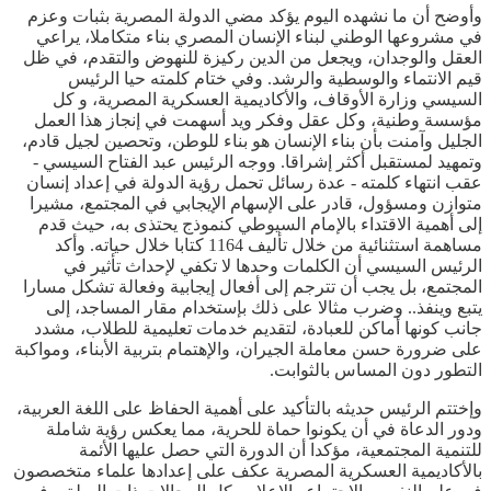
وأوضح أن ما نشهده اليوم يؤكد مضي الدولة المصرية بثبات وعزم
في مشروعها الوطني لبناء الإنسان المصري بناء متكاملا، يراعي
العقل والوجدان، ويجعل من الدين ركيزة للنهوض والتقدم، في ظل
قيم الانتماء والوسطية والرشد. وفي ختام كلمته حيا الرئيس
السيسي وزارة الأوقاف، والأكاديمية العسكرية المصرية، و كل
مؤسسة وطنية، وكل عقل وفكر ويد أسهمت في إنجاز هذا العمل
الجليل وآمنت بأن بناء الإنسان هو بناء للوطن، وتحصين لجيل قادم،
وتمهيد لمستقبل أكثر إشراقا. ووجه الرئيس عبد الفتاح السيسي -
عقب انتهاء كلمته - عدة رسائل تحمل رؤية الدولة في إعداد إنسان
متوازن ومسؤول، قادر على الإسهام الإيجابي في المجتمع، مشيرا
إلى أهمية الاقتداء بالإمام السيوطي كنموذج يحتذى به، حيث قدم
مساهمة استثنائية من خلال تأليف 1164 كتابا خلال حياته. وأكد
الرئيس السيسي أن الكلمات وحدها لا تكفي لإحداث تأثير في
المجتمع، بل يجب أن تترجم إلى أفعال إيجابية وفعالة تشكل مسارا
يتبع وينفذ.. وضرب مثالا على ذلك بإستخدام مقار المساجد، إلى
جانب كونها أماكن للعبادة، لتقديم خدمات تعليمية للطلاب، مشدد
على ضرورة حسن معاملة الجيران، والإهتمام بتربية الأبناء، ومواكبة
التطور دون المساس بالثوابت.
وإختتم الرئيس حديثه بالتأكيد على أهمية الحفاظ على اللغة العربية،
ودور الدعاة في أن يكونوا حماة للحرية، مما يعكس رؤية شاملة
للتنمية المجتمعية، مؤكدا أن الدورة التي حصل عليها الأئمة
بالأكاديمية العسكرية المصرية عكف على إعدادها علماء متخصصون