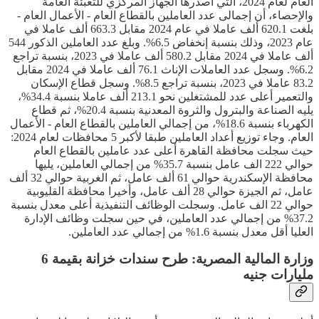
العام لعام 2024، التي أصدرها الجهاز المركزي للتعبئة العامة
والإحصاء، أن إجمالى عدد العاملين بالقطاع العام - الأعمال العام -
بلغت 620.1 ألف عاملا في عام 2024 مقابل 663.3 ألف عاملا في
عام 2023، وذلك بنسبة إنخفاض 6.5%. وبلغ عدد العاملين الذكور 544
ألف عاملا في 2024 مقابل 580.2 ألف عاملا في 2023، بنسبة تراجع
6.2%. وسجل عدد العاملات الإناث 76.1 ألف عاملا في 2024 مقابل
83.2 عاملا في 2023، بنسبة تراجع 8.5%. وسجل قطاع الإسكان
والتعمير أعلى عدد للمشتغلين نحو 213.1 ألف عاملا بنسبة 34.4%،
يليه الصناعة والبترول والثروة المعدنية بنسبة 20.4%، ثم قطاع
الكهرباء بنسبة 18.6%، من إجمالي العاملين بالقطاع العام - الأعمال
العام. وجاء توزيع أعداد العاملين طبقا لأكبر 5 محافظات لعام 2024:
حيث سجلت محافظة القاهرة أعلى عدد عاملين بالقطاع العام
حوالي 222 الف عامل بنسبة 35.7% من إجمالي العاملين، يليها
محافظة الإسكندرية حوالي 61 ألف عامل، ثم الغربية حوالي 32 ألف
عامل، ثم الجيزة حوالي 28 ألف عامل، وأخيرا محافظة القليوبية
حوالي 22 الف عامل. وسجلت الوظائف التنفيذية أعلى معدل بنسبة
37.2% من إجمالي عدد العاملين، في حين سجلت وظائف الإدارة
العليا أقل معدل بنسبة 1.6% من إجمالي عدد العاملين.
وزارة المالية المصرية: طرح سندات خزانة بقيمة 6
مليارات جنيه