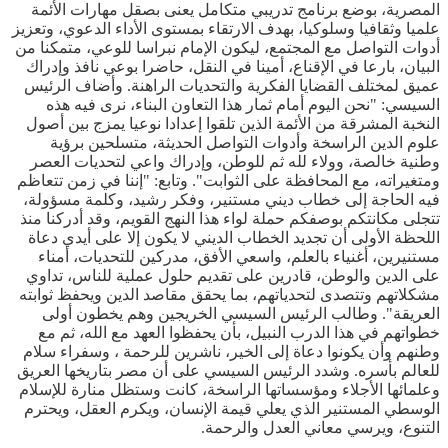
المصرية، بوضع برنامج تدريبي متكامل يعنى بصقل مهارات الأئمة
علميا وثقافيا وسلوكيا، بهدف الارتقاء بمستوى الأداء الدعوي، وتعزيز
أدوات التواصل مع المجتمع، ليكون الإمام نبراسا للوعي، متمكنا من
البيان، بارعا في الإقناع، أمينا في النقل، حاضرا بوعي نافذ وإدراك
عميق لمختلف القضايا الفكرية والتحديات الراهنة. وأضاف الرئيس
السيسي: "نحن اليوم أمام ثمار هذا التعاون البناء، نرى فيه هذه
النخبة المشرقة من الأئمة الذين تلقوا إعدادا نوعيا يمزج بين أصول
علوم الدين الراسخة وأدوات التواصل الحديثة، متسلحين برؤية
وطنية خالصة، وولاء لله ثم للوطن، وإدراك واعي لتحديات العصر
ومتغيراته، مع المحافظة على الثوابت". وتابع: "إننا في زمن تتعاظم
فيه الحاجة إلى خطاب ديني مستنير، وفكر رشيد، وكلمة مسؤولة،
تتجلى مكانتكم بوصفكم حملة لواء هذا النهج القويم، وقد أدركنا منذ
اللحظة الأولى أن تجديد الخطاب الديني لا يكون إلا على أيدي دعاة
مستنيرين، أغنياء بالعلم، واسعي الأفق، مدركين للتحديات، أمناء
على الدين والوطن، قادرين على تقديم حلول عملية للناس، تداوي
مشكلاتهم وتتصدى لتحدياتهم، بما يحقق مقاصد الدين ويحفظ ثوابته
العريقة". وطالب الرئيس السيسي الخريجين وهم يخطون أولى
خطواتهم في هذا الدرب النبيل، بأن يحفظوا العهد مع الله، ثم مع
وطنهم وأن يكونوا دعاة إلى الخير، ناشرين للرحمة ، وسفراء سلام
للعالم بأسره. وشدد الرئيس السيسي على أن مصر بتاريخها العريق
وعلمائها الأجلاء ومؤسساتها الراسخة، كانت وستظل منارة للإسلام
الوسطي المستنير الذي يعلي قيمة الإنسان، ويكرم العقل، ويحترم
التنوع، ويرسي معاني العدل والرحمة.