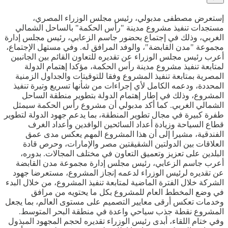
إستعرض مصطفى مدبولي، رئيس مجلس الوزراء المصري،
مستجدات تنفيذ مشروع مدينة "رأس الحكمة" بالساحل الشمالي
الغربي، وذلك في إجتماع بحضور جاسم الزعابي، رئيس مجلس إدارة
مجموعة "مدن القابضة"، والوفد المرافق له. وفي مستهل الإجتماع،
أعرب رئيس مجلس الوزراء عن تقديره للتعاون القائم بين الجانبين
لمتابعة تنفيذ مشروع مدينة رأس الحكمة، مؤكدا إهتمام الدولة
المصرية بمتابعة تنفيذ المشروع وفقا للتوقيتات والجداول الزمنية
المحددة، ودعمه الكامل لأي إجراءات من شأنها تسريع وتيرة تنفيذ
المشروع، وذلك في إطار إهتمام الدولة بتطوير منطقة الساحل
الشمالي الغربي. كما أكد مدبولي أن مشروع رأس الحكمة سيمثل
طفرة كبيرة في مجال تطوير المنطقة، بما يدعم جهود الدولة لتطوير
قطاع السياحة وزيادة أعداد السائحين الوافدين وأعداد الغرف
الفندقية، مشيرا إلى أن هذا المشروع المهم يعكس مدى عمق
العلاقات بين الدولتين الشقيقتين مصر والإمارات، وحرص قادة
البلدين على تعزيز وتعميق التعاون في مختلف المجالات. بدوره،
أعرب جاسم الزعابي، رئيس مجلس إدارة مجموعة مدن القابضة
عن تقديره لرئيس الوزراء لدعمه إنجاز المشروع، مستعرضا جهود
الشركة خلال الفترة الماضية لمتابعة تنفيذ المشروع، من خلال البدء
في وضع المخطط العام للمشروع بكل ما يحتويه من مرافق
وخدمات تعكس أرقى معايير التصميم على مستوى العالم، بما يجعل
المشروع نقطة جذب سياحي واعدة في منطقة البحر المتوسط.
وفي ختام اللقاء، أبدى رئيس الوزراء تقديره لحجم المجهود المبذول