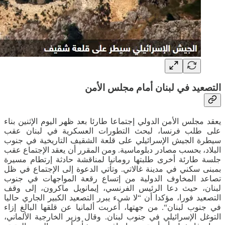
التصعيد في لبنان أمام مجلس الأمن
يعقد مجلس الأمن الدولي إجتماعا طارئا بعد ظهر اليوم الإثنين بناء
على طلب فرنسا، لبحث التطورات العسكرية في لبنان عقب
سيطرة الجيش الإسرائيلي على قلعة الشقيف التاريخية في جنوب
البلاد، بحسب مصادر دبلوماسية. ومن المقرر أن يعقد الإجتماع عقب
جلسة طارئة أخرى طلبتها رومانيا لمناقشة حادثة إرتطام مسيرة
بمبنى سكني في مدينة غالاتي. وتأتي الدعوة إلى الإجتماع في ظل
تصاعد المخاوف الدولية من إتساع رقعة المواجهات في جنوب
لبنان، حيث دعا الرئيس الفرنسي، إيمانويل ماكرون، إلى وقف
التصعيد فورا، مؤكدا أن “لا شيء يبرر التصعيد الكبير الجاري حاليا
في جنوب لبنان“. من جهتها، أعربت ألمانيا عن قلقها البالغ إزاء
التوغل الإسرائيلي في جنوب لبنان. وقال وزير الخارجية الألماني،