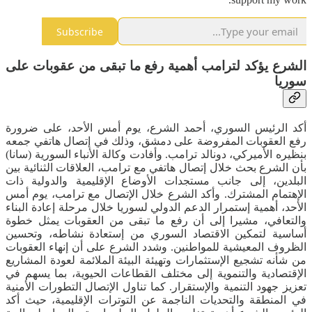
Subscribe
الشرع يؤكد لترامب أهمية رفع ما تبقى من عقوبات على
سوريا
أكد الرئيس السوري، أحمد الشرع، يوم أمس الأحد، على ضرورة
رفع العقوبات المفروضة على دمشق، وذلك في إتصال هاتفي جمعه
بنظيره الأميركي، دونالد ترامب. وأفادت وكالة الأنباء السورية (سانا)
بأن الشرع بحث خلال إتصال هاتفي مع ‏ترامب، العلاقات الثنائية بين
البلدين، إلى جانب مستجدات الأوضاع الإقليمية ‏والدولية ذات
الإهتمام المشترك. وأكد الشرع خلال الإتصال مع ترامب، يوم أمس
الأحد، أهمية إستمرار ‏الدعم الدولي لسوريا خلال مرحلة إعادة البناء
والتعافي، مشيرا إلى أن رفع ‏ما تبقى من العقوبات يمثل خطوة
أساسية لتمكين الاقتصاد السوري من ‏إستعادة نشاطه، وتحسين
الظروف المعيشية للمواطنين‎. وشدد الشرع على أن إنهاء العقوبات
من شأنه تشجيع الإستثمارات ‏وتهيئة البيئة الملائمة لعودة المشاريع
الإقتصادية والتنموية إلى مختلف ‏القطاعات الحيوية، بما يسهم في
تعزيز جهود التنمية والإستقرار. كما تناول الإتصال التطورات الأمنية
في المنطقة والتحديات الناجمة عن ‏التوترات الإقليمية، حيث أكد