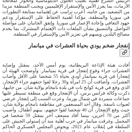
الرئيس الشرع أهمية تغليب الحلول الدبلوماسية ‏والحوار لمعالجة
الأزمات، بما يعزز الأمن والإستقرار الإقليميين ويجنب ‏المنطقة مزيدا
من التصعيد. من جانبه، أعرب ترامب عن إهتمامه بمتابعة التطورات
في سوريا ‏والمنطقة، مؤكدا أهمية الحفاظ على الإستقرار ودعم
جهود التعافي وإعادة ‏الإعمار في سوريا. وإتفق الجانبان على مواصلة
التواصل والتنسيق بشأن ‏الملفات ذات الإهتمام المشترك، بما يخدم
مصالح البلدين ويسهم في تعزيز ‏الأمن والإستقرار في المنطقة.
إنفجار ضخم يودي بحياة العشرات في ميانمار
أفادت هيئة الإذاعة البريطانية، يوم أمس الأحد، بمقتل وإصابة
العشرات جراء وقوع إنفجار في قرية بميانمار. وأوضحت الهيئة أن
إنفجارا في قرية بميانمار أودى بحياة 55 شخصا على الأقل وأصاب
العشرات. وأضافت أن 25 امرأة و30 رجلا لقوا حتفهم جراء الإنفجار،
الذي وقع في قرية كوانج تات في بلدة نامخام بولاية شان. من جانبها،
ذكرت وكالة فرانس برس، أن الإنفجار وقع في منطقة تسيطر عليها
جماعات متمردة في شمال بورما، وعزت السبب إلى إنفجار عرضي
لعبوات ناسفة. وقال أحد المسعفين في مقاطعة نامخام بولاية شان،
حيث وقع الإنفجار، أن 46 شخصا لقوا حتفهم، بينهم أطفال، وأصيب
أكثر من 70 آخرين، بينما أفاد مسعف آخر بمقتل 59 شخصا في
المجمل. وغرقت ميانمار في حرب أهلية منذ أن إستولى الجيش على
السلطة في إنقلاب عام 2021، ويخوض المجلس العسكري الحاكم