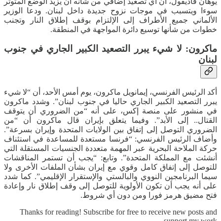
يوهان فاديفول، أن أي تصعيد إضافي من شأنه أن يزيد الوضع المتوتر
سوءا ويتسبب في موجات نزوح جديدة داخل لبنان. ودعا الوزير
الألماني جميع الأطراف إلى الإلتزام بوقف إطلاق النار وتجنب
خطوات من شأنها توسيع دائرة المواجهة في المنطقة.
ماكرون: لا شيء يبرر التصعيد الكبير الجاري في جنوب
لبنان
أكد الرئيس الفرنسي، إيمانويل ماكرون، يوم أمس الأحد، أن “لا شيء
يبرر التصعيد الكبير الجاري حاليا في جنوب لبنان”. وشدد ماكرون
في منشور على منصة إكس، على أنه “من الضروري أن يتوقف
القتال.. إلى الأبد”. وفيما يتعلق بإيران قال ماكرون أن “من
الضروري التوصل إلى إتفاق بين الولايات المتحدة وإيران بسرعة”.
وأضاف الرئيس الفرنسي: “فرنسا مستعدة للمساعدة في استئناف
حركة الملاحة البحرية عبر المهمة متعددة الجنسيات المستقلة التي
أنشئت مع المملكة المتحدة”. وتابع: “يجب أن تستمر المناقشات
للتوصل إلى إتفاق كامل وقوي مع إيران بشأن الملفات الأخرى ولا
سيما البرنامجين النووي والبالستي والإستقرار الإقليمي”. كما شدد
على أنه يجب أن تكون الأولوية للتوصل إلى وقف إطلاق نار وإعادة
فتح مضيق هرمز فورا ومن دون أي شروط.
Thanks for reading! Subscribe for free to receive new posts and
support my work.