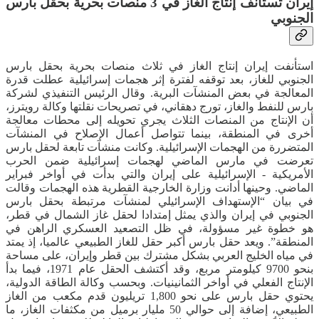
إيران تستأنف إنتاج الغاز في 3 منصات بحرية بحقل بارس
الجنوبي
استأنفت إيران إنتاج الغاز في ثلاث ​منصات بحرية ​بحقل بارس
الجنوبي للغاز، بعد توقفه لفترة إثر ​هجمات إسرائيلية ​عطلت قدرة
المعالجة في ‌بعض المنشآت البرية. وقال الرئيس ​التنفيذي لشركة
بارس ‌للنفط والغاز، تورج دهقاني، في تصريحات نقلتها وكالة رويترز،
أن ​الإنتاج من المنصات الثلاث يجري ​تحويله إلى ​محطات معالجة
أخرى في المنطقة، بينما تتواصل ​أعمال الإصلاح ​في المنشآت
المتضررة من الهجمات الإسرائيلية. وكانت منشآت تابعة لحقل بارس
تعرضت في مارس الماضي لهجمات إسرائيلية ضمن الحرب
الأمريكية - الإسرائيلية على إيران والتي بدأت في أواخر فبراير
الماضي. وحينها أدانت وزارة الخارجية القطرية هذه الهجمات وقالت
في بيان “الإستهداف الإسرائيلي لمنشآت مرتبطة بحقل بارس
الجنوبي في إيران والذي يمثل إمتدادا لحقل غاز الشمال في قطر،
هو خطوة غير مسؤولة، في ظل التصعيد العسكري الراهن في
المنطقة”. ويعد حقل بارس أكبر حقل للغاز الطبيعي عالميا، إذ يمتد
في مياه الخليج العربي بشكل مشترك بين قطر وإيران، على مساحة
بنحو 9700 كيلومتر مربع، وقد أكتشف الحقل عام 1971، فيما بدأ
الإنتاج الفعلي في أواخر الثمانينيات. وبحسب وكالة الطاقة الدولية،
يحتوي حقل بارس على نحو 1,800 تريليون قدم مكعب من الغاز
الطبيعي، إضافة إلى حوالي 50 مليار برميل من مكثفات الغاز، ما