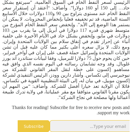
الرئيسي لسعر النفط الخام في السوق العالمية، “سيرتفع بشكل
حاد… إلى 150 أو 160 دولارا”. وأضاف: “أعتقد أن إستقرار سعر
النفط الخام عند مستوى يتراوح بين 90 و110 دولارات خلال الأسابيع
الستة الماضية، قد تم تخفيفه فعليا بإنخفاض المخزونات. لا يمكن أن
يستمر هذا الوضع إلى الأبد”. وإنخفض سعر النفط الخام المؤرخ من
متوسط ​​شهري قدره 117 دولارا في أبريل إلى ما يقرب من 103
دولارات في مايو، وإنخفض بشكل حاد في الأيام الأخيرة على خلفية
أنباء عن إحراز تقدم في إتفاق سلام بين الولايات المتحدة وإيران.
ومع ذلك، لا يزال سعره أعلى بكثير مما كان عليه قبل أن تشن
الولايات المتحدة وإسرائيل حملة قصف على إيران في أواخر فبراير،
حين كان يحوم حول 75 دولارا للبرميل، وفقا لبيانات ستاندرد آند بورز
غلوبال. وقد وجه تشابمان رسالته في اليوم نفسه الذي وافق فيه
مساهمو إكسون على خطة لنقل المقر القانوني للشركة من
نيوجيرسي إلى تكساس. وأشار دارين وودز، الرئيس التنفيذي لشركة
إكسون موبيل، في بيان له، إلى البيئة التنظيمية القوية في تكساس،
قائلا أن الولاية تعد خيارا أفضل للشركة. وأضاف: “من المهم أن
يكون مقرنا القانوني متوافقا مع مقر عملياتنا، في ولاية تدرك طبيعة
أعمالنا ولها مصلحة في نجاح الشركة”.
Thanks for reading! Subscribe for free to receive new posts and
support my work.
Subscribe