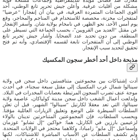
معارك ضد فصائل مؤيدة للديمقراطية وجماعات مسلحة قوية
مشكلة من أقليات عرقية. وأعلن جيش تحرير تانغ الوطني، أحد
أقوى الجماعات المتمردة العرقية، في بيان أن إنفجارا “عرضيا”
لمتفجرات مخزنة، مخصصة للاستخدام في المناجم والمحاجر، وقع
يوم أمس الأحد، نحو الظهر، في نامخام بولاية شان. وأسفر الإنفجار
عن مقتل “العديد من القرويين”، بحسب الجماعة التي تسيطر على
المنطقة، من دون تحديد عدد الضحايا. وأشار جيش تحرير تانغ
الوطني إلى أن المتفجرات تابعة لقسمه الإقتصادي، وأنه تم فتح
تحقيق لتحديد سبب الإنفجار.
مذبحة داخل أحد أخطر سجون المكسيك
أدت إشتباكات بين مجموعتين متنافستين داخل سجن في ولاية
سينالوا شمال غرب المكسيك إلى مقتل سبعة سجناء، في أحدث
موجة عنف تضرب السجون المرتبطة بعصابات المخدرات في البلاد.
وإندلعت أعمال الشغب داخل سجن مدينة كولياكان، عاصمة ولاية
سينالوا، التي تعد معقلا لكارتيل “سينالوا” الشهير، قبل أن تعلن
السلطات السيطرة على الوضع وتعليق الزيارات العائلية مؤقتا.
وبحسب السلطات، فإن المجموعتين المتناحرتين تدينان بالولاء
لزعيمين بارزين في الكارتل، هما: خواكين “إل تشابو” غوزمان
وإسماعيل “إل مايو” زامبادا، وكلاهما محتجز في الولايات المتحدة.
ولم تكشف السلطات عن الأسباب المباشرة للاشتباكات، لكنها