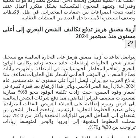
أعلنت بدء عملية تفتيش واسعة داخل السجن بمشاركة قوات محلية
وفدرالية. وتشهد السجون المكسيكية بشكل متكرر أعمال عنف
دامية نتيجة الصراعات بين عصابات المخدرات، في ظل الإكتظاظ
وضعف السيطرة الأمنية داخل العديد من المنشآت العقابية.
أزمة مضيق هرمز تدفع تكاليف الشحن البحري إلى أعلى
مستوى منذ سبتمبر 2024
تتواصل تداعيات أزمة مضيق هرمز على التجارة العالمية مع تسجيل
أسعار شحن الحاويات إرتفاعات حادة نتيجة زيادة تكاليف الوقود
البحري وتفاقم المخاطر الجيوسياسية في المنطقة. وأظهرت بيانات
قطاع الشحن، أن المؤشر العالمي لأسعار نقل الحاويات تضاعف منذ
إندلاع الحرب مع إيران، ليصل إلى أعلى مستوى له منذ سبتمبر عام
2024، خلال أزمة البحر الأحمر. ويأتي هذا الإرتفاع بعد قفزة كبيرة في
أسعار وقود السفن، حيث زادت تكلفة الوقود بنحو 68% مقارنة
بمستويات منتصف فبراير الماضي، مما دفع شركات الشحن العالمية
إلى فرض رسوم إضافية على العملاء لتعويض النفقات المتزايدة.
وعلى صعيد الخطوط التجارية الرئيسية، إرتفعت أسعار الشحن من
شنغهاي إلى الساحل الغربي للولايات المتحدة بأكثر من 50%، فيما
سجلت الخطوط المتجهة إلى أوروبا والبحر المتوسط زيادات
تراوحت بين 30% و70%.