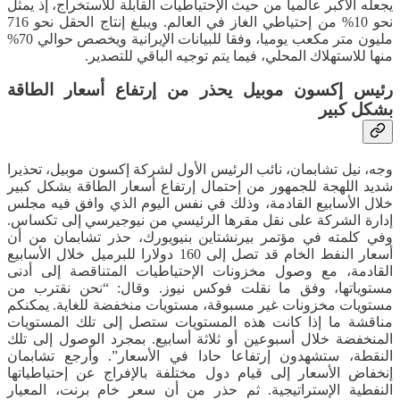
يجعله الأكبر عالميا من حيث الإحتياطيات القابلة للاستخراج، إذ يمثل
نحو 10% من إحتياطي الغاز في العالم. ويبلغ إنتاج الحقل نحو 716
مليون متر مكعب يوميا، وفقا للبيانات الإيرانية ويخصص حوالي 70%
منها للاستهلاك المحلي، فيما يتم توجيه الباقي للتصدير.
رئيس إكسون موبيل يحذر من إرتفاع أسعار الطاقة
بشكل كبير
وجه، نيل تشابمان، نائب الرئيس الأول لشركة إكسون موبيل، تحذيرا
شديد اللهجة للجمهور من إحتمال إرتفاع أسعار الطاقة بشكل كبير
خلال الأسابيع القادمة، وذلك في نفس اليوم الذي وافق فيه مجلس
إدارة الشركة على نقل مقرها الرئيسي من نيوجيرسي إلى تكساس.
وفي كلمته في مؤتمر بيرنشتاين بنيويورك، حذر تشابمان من أن
أسعار النفط الخام قد تصل إلى 160 دولارا للبرميل خلال الأسابيع
القادمة، مع وصول مخزونات الإحتياطيات المتناقصة إلى أدنى
مستوياتها، وفق ما نقلت فوكس نيوز. وقال: “نحن نقترب من
مستويات مخزونات غير مسبوقة، مستويات منخفضة للغاية. يمكنكم
مناقشة ما إذا كانت هذه المستويات ستصل إلى تلك المستويات
المنخفضة خلال أسبوعين أو ثلاثة أسابيع. بمجرد الوصول إلى تلك
النقطة، ستشهدون إرتفاعا حادا في الأسعار”. وأرجع تشابمان
إنخفاض الأسعار إلى قيام دول مختلفة بالإفراج عن إحتياطياتها
النفطية الإستراتيجية. ثم حذر من أن سعر خام برنت، المعيار