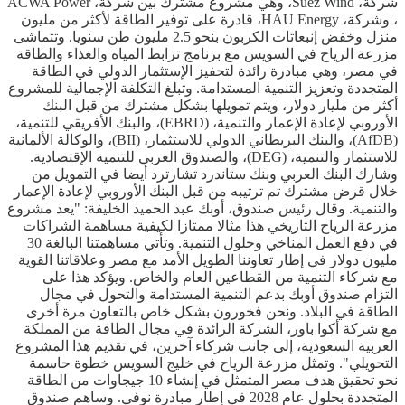
شركة، Suez Wind، وهي مشروع مشترك بين شركة، ACWA Power
، وشركة، HAU Energy، قادرة على توفير الطاقة لأكثر من مليون
منزل وخفض إنبعاثات الكربون بنحو 2.5 مليون طن سنويا. وتتماشى
مزرعة الرياح في السويس مع برنامج ترابط المياه والغذاء والطاقة
في مصر، وهي مبادرة رائدة لتحفيز الإستثمار الدولي في الطاقة
المتجددة وتعزيز التنمية المستدامة. وتبلغ التكلفة الإجمالية للمشروع
أكثر من مليار دولار، ويتم تمويلها بشكل مشترك من قبل البنك
الأوروبي لإعادة الإعمار والتنمية، (EBRD)، والبنك الأفريقي للتنمية،
(AfDB)، والبنك البريطاني الدولي للاستثمار، (BII)، والوكالة الألمانية
للاستثمار والتنمية، (DEG)، والصندوق العربي للتنمية الإقتصادية.
وشارك البنك العربي وبنك ستاندرد تشارترد أيضا في التمويل من
خلال قرض مشترك تم ترتيبه من قبل البنك الأوروبي لإعادة الإعمار
والتنمية. وقال رئيس صندوق، أوبك عبد الحميد الخليفة: "يعد مشروع
مزرعة الرياح التاريخي هذا مثالا ممتازا لكيفية مساهمة الشراكات
في دفع العمل المناخي وحلول التنمية. وتأتي مساهمتنا البالغة 30
مليون دولار في إطار تعاوننا الطويل الأمد مع مصر وعلاقاتنا القوية
مع شركاء التنمية من القطاعين العام والخاص. ويؤكد هذا على
التزام صندوق أوبك بدعم التنمية المستدامة والتحول في مجال
الطاقة في البلاد. ونحن فخورون بشكل خاص بالتعاون مرة أخرى
مع شركة أكوا باور، الشركة الرائدة في مجال الطاقة من المملكة
العربية السعودية، إلى جانب شركاء آخرين، في تقديم هذا المشروع
التحويلي". وتمثل مزرعة الرياح في خليج السويس خطوة حاسمة
نحو تحقيق هدف مصر المتمثل في إنشاء 10 جيجاوات من الطاقة
المتجددة بحلول عام 2028 في إطار مبادرة نوفي. وساهم صندوق