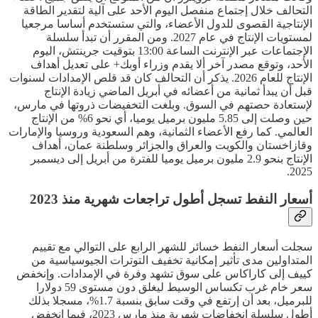
التحالف خلال إجتماع منفصل اليوم الأحد على آلية لتقدير الطاقة
الإنتاجية القصوى للدول الأعضاء، والتي ستستخدم أساسا مرجعيا
لمستويات الإنتاج في عام 2027. ومن المقرر أن تبدأ سلسلة
الإجتماعات عبر الإنترنت الساعة 13:00 بتوقيت جرينتش، اليوم
الأحد، وتوقع مصدر آخر ألا يقدم وزراء أوبك+ على تعديل أهداف
الإنتاج للعام 2026. يذكر أن التحالف كان قد قلص الإمدادات لسنوات
قبل أن يبدأ ثمانية من أعضائه في أبريل الماضي زيادة الإنتاج
لإستعادة حصتهم في السوق. وبلغت التخفيضات ذروتها في مارس،
حين وصلت إلى 5.85 مليون برميل يوميا، أي نحو 6% من الإنتاج
العالمي. كما رفع الأعضاء الثمانية، وهم السعودية وروسيا والإمارات
وقازاخستان والكويت والعراق والجزائر وسلطنة عمان، أهداف
الإنتاج بنحو 2.9 مليون برميل يوميا للفترة من أبريل إلى ديسمبر
2025.
أسعار النفط تسجل أطول تراجعات شهرية منذ 2023
سجلت أسعار النفط خسائر للشهر الرابع على التوالي مع تقييم
المتداولين مدى تأثير إمكانية تخفيف التوترات الجيوسياسية من
كييف إلى كاراكاس على سوق تشهد وفرة في الإمدادات. وإنخفض
سعر خام غرب تكساس الوسيط ليغلق دون مستوى 59 دولارا
للبرميل، بعد أن إرتفع في وقت سابق بنسبة 1.7%، مسجلا بذلك
أطول سلسلة إنخفاضات شهرية منذ مارس 2023، فيما إنخفض