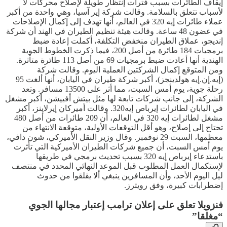
إيقاف الطائرات بسبب فترات إنتظار طويلة لإصلاح محركات لا
لأسباب تتعلق بالسلامة. وقالت شركة إير آسيا، وهي واحدة من أكبر
عملاء طائرات إيه 320 في العالم، أنها تهدف إلى إكمال الإصلاحات
في غضون 48 ساعة. وقالت هيئة تنظيم الطيران في الهند أن شركة
إنديجو، عملاق الطيران منخفض التكلفة، أكملت إعادة ضبط
برمجيات 184 طائرة من أصل 200، فيما ذكرت الخطوط الجوية
الهندية أنها أعادت ضبط برمجيات 69 من أصل 113 طائرة متأثرة.
ومن المتوقع إكمال الشركتين العملية اليوم. وقالت شركة
(إيه.إن.إيه هولدينجز)، أكبر شركة طيران في اليابان، أنها ألغت 95
رحلة جوية، يوم أمس السبت، مما أثر على 13500 مسافر. وتعد
الشركة، إلى جانب شركات تابعة لها مثل بيتش أفييشن، أكبر مشغل
في اليابان لطائرات إيرباص إيه320. وقالت أميركان إيرلاينز، أكبر
مشغل لطائرات إيه 320 في العالم، أن 209 طائرات من أصل 480
تحتاج إلى إصلاح، وهو أقل التوقعات الأولية، متوقعة الانتهاء من
معظمها، السبت 29 نوفمبر. وقال وزير النقل الأميركي، شون دافي،
يوم أمس السبت، أن جميع شركات الطيران الأميركية التي تأثرت
باستدعاء إيرباص إيه 320 بسبب تحديث برمجي في طريقها
لإستكمال العمل المطلوب قبل الموعد النهائي المحدد في منتصف
ليل اليوم الأحد، وأن المسافرين ينبغي ألا يقلقوا من حدوث
إضطرابات كبيرة، وفق رويترز.
فنزويلا تعلق على إعلان ترامب إعتبار مجالها الجوي
“مغلقا”