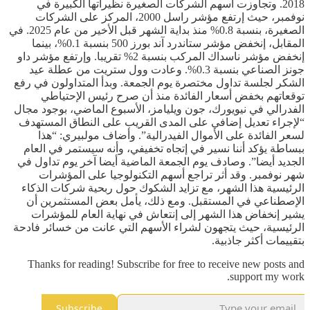
2018. وتجاوزت أسهم الشركات الصغيرة نظيراتها الكبيرة في
نوفمبر، حيث إرتفع مؤشر راسل 2000، المركز على الشركات
الصغيرة، بنسبة 0.8% منذ بداية الشهر قبل الأخير من عام 2025. في
المقابل، إنخفض مؤشر ستاندرد آند بورز 500 بنسبة 0.1%، بينما
إنخفض مؤشر ناسداك المركب بنسبة 2% تقريبا. وإرتفع مؤشر داو
جونز الصناعي بنسبة 0.3%. وعادت وول ستريت من عطلة عيد
الشكر لجلسة تداول مختصرة يوم الجمعة. وبدأ المتداولون في رفع
توقعاتهم بخفض أسعار الفائدة منذ أن صرح رئيس الإحتياطي
الفدرالي في نيويورك، جون ويليامز، الأسبوع الماضي، بوجود مجال
“لإجراء تعديل إضافي على المدى القريب على النطاق المستهدف
لسعر الفائدة على الأموال الفيدرالية”. وأضاف مولبيري: “هذا
ببساطة يؤكد أننا نسير في إتجاه تخفيفي، وأنه سيستمر في العام
الجديد أيضا”. وصادف يوم الجمعة الماضية أيضا آخر يوم تداول في
شهر نوفمبر. وقد أثر تراجع أسهم التكنولوجيا على المؤشرات
الرئيسية هذا الشهر، مع تزايد الشكوك حول ربحية شركات الذكاء
الإصطناعي في المستقبل. ومع ذلك، يأمل بعض المستثمرين أن
يشير إنخفاض هذا الشهر إلى إنتعاش في نهاية العام للمؤشرات
الرئيسية، حيث يتجهون لشراء الأسهم التي عانت من خسائر فادحة
بتقييمات أكثر جاذبية.
Thanks for reading! Subscribe for free to receive new posts and
support my work.
Subscribe