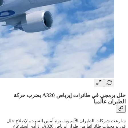
خلل برمجي في طائرات إيرباص A320 يضرب حركة
الطيران عالميا
سارعت شركات الطيران الآسيوية، يوم أمس السبت، لإصلاح خلل
في برمجيات طائراتها من طراز إيرباص A320، إذ أدى استدعاء