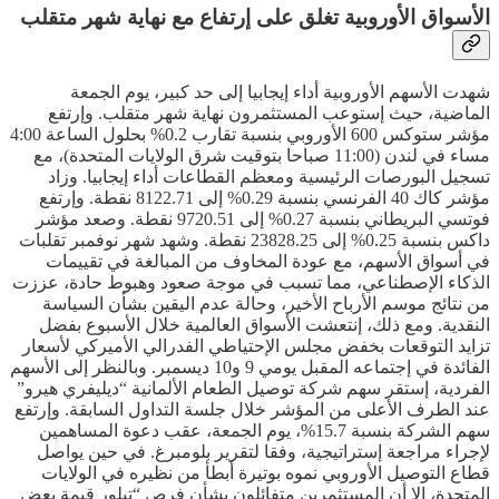
الأسواق الأوروبية تغلق على إرتفاع مع نهاية شهر متقلب
شهدت الأسهم الأوروبية أداء إيجابيا إلى حد كبير، يوم الجمعة
الماضية، حيث إستوعب المستثمرون نهاية شهر متقلب. وإرتفع
مؤشر ستوكس 600 الأوروبي بنسبة تقارب 0.2% بحلول الساعة 4:00
مساء في لندن (11:00 صباحا بتوقيت شرق الولايات المتحدة)، مع
تسجيل البورصات الرئيسية ومعظم القطاعات أداء إيجابيا. وزاد
مؤشر كاك 40 الفرنسي بنسبة 0.29% إلى 8122.71 نقطة. وإرتفع
فوتسي البريطاني بنسبة 0.27% إلى 9720.51 نقطة. وصعد مؤشر
داكس بنسبة 0.25% إلى 23828.25 نقطة. وشهد شهر نوفمبر تقلبات
في أسواق الأسهم، مع عودة المخاوف من المبالغة في تقييمات
الذكاء الإصطناعي، مما تسبب في موجة صعود وهبوط حادة، عززت
من نتائج موسم الأرباح الأخير، وحالة عدم اليقين بشأن السياسة
النقدية. ومع ذلك، إنتعشت الأسواق العالمية خلال الأسبوع بفضل
تزايد التوقعات بخفض مجلس الإحتياطي الفدرالي الأميركي لأسعار
الفائدة في إجتماعه المقبل يومي 9 و10 ديسمبر. وبالنظر إلى الأسهم
الفردية، إستقر سهم شركة توصيل الطعام الألمانية “ديليفري هيرو”
عند الطرف الأعلى من المؤشر خلال جلسة التداول السابقة. وإرتفع
سهم الشركة بنسبة 15.7%، يوم الجمعة، عقب دعوة المساهمين
لإجراء مراجعة إستراتيجية، وفقا لتقرير بلومبرغ. في حين يواصل
قطاع التوصيل الأوروبي نموه بوتيرة أبطأ من نظيره في الولايات
المتحدة، إلا أن المستثمرين متفائلون بشأن فرص “تبلور قيمة بعض