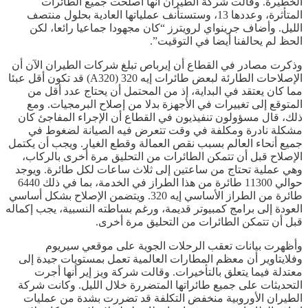
الخطيرة. وقالت شركة الطيران أنها أصلحت جميع الطائرات
المتأثرة، وعددها 13، وستستأنف عملياتها العادية بحلول منتصف
الليل. وأضاف جرينواي لرويترز “كان مجهودا جماعيا رائعا، لكن
الحظ لم يحالفنا أيضا في التوقيت”.
وذكرت مصادر في القطاع أن إيرباص تبلغ شركات الطيران الآن أن
الإصلاحات الطارئة لبعض طائرات إيه 320 (A320) قد تكون أقل عبئا
مما كان يعتقد في البداية، إذ من المحتمل أن يحتاج عدد أقل من
المتوقع إلى تغييرات في الأجهزة بدلا من إصلاح البرمجيات. ومع
ذلك، قال مسؤولون تنفيذيون في القطاع أن الإجراء المفاجئ كان
مشكلة نادرة ومكلفة في وقت تتعرض فيه الصيانة لضغوط في
جميع أنحاء العالم بسبب نقص العمالة وقطع الغيار. ويجب أن يكتمل
الإصلاح قبل أن تتمكن الطائرات من التحليق مرة أخرى بالركاب،
وهي عملية تحتاج من ساعتين إلى ثلاث ساعات لكل طائرة. ويوجد
حوالي 11300 طائرة من هذا الطراز في الخدمة، بما في ذلك 6440
طائرة من الطراز الأساسي إيه 320. ويتضمن الإصلاح بشكل أساسي
العودة إلى برامج كمبيوتر قديمة، ورغم بساطته النسبية، يجب إكماله
قبل أن تتمكن الطائرات من التحليق مرة أخرى.
وأظهرت بيانات تعقب الرحلات الجوية على موقعي سيريوم
وفلايتاوير أن معظم المطارات العالمية تعمل بمستويات جيدة إلى
معتدلة فيما يتعلق بالتأخيرات. وقالت شركة ويز إير أنها أجرت
التحديثات على جميع طائراتها المتضررة خلال الليل. وكانت شركة
الطيران الأوروبية منخفض التكلفة قد تضررت بشدة من عمليات