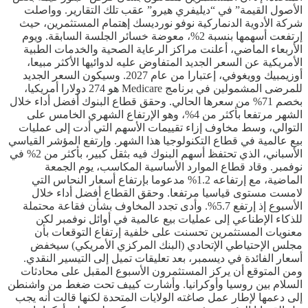
الأصول القيمة” في “ديليفري هيرو” عقب تلك التقارير. وواصلت
شركة الأدوية الدنماركية نوفو نورديسك إهتمام المستثمرين، حيث
إرتفعت أسهمها بنسبة 2%، معوضة خسائر الجلسة السابقة. ويوم
الأربعاء الماضي، أعلنت مراكز الرعاية الصحية والخدمات الطبية
الأمريكية عن السعر الجديد المتفاوض عليه لدوائيها الأكثر مبيعا،
أوزيمبيك وويغوفي، إعتبارا من عام 2027. وسيكون السعر الجديد
للمرضى المشمولين في برنامج Medicare هو 274 دولارا أمريكيا،
بخصم 71% من سعرها الحالي. وحقق قطاع البنوك أفضل أداء خلال
الشهر مرتفعا بأكثر من 4%، وهو الإرتفاع الشهري الخامس على
التوالي، وسط مخاوف إزاء تقييمات الأسهم التي أدت إلى عمليات
بيع عالمية في قطاع التكنولوجيا هذا الشهر. وإرتفع المؤشر القياسي
الأسباني، الذي تحتفظ أسهم البنوك فيه بثقل كبير، بأكثر من 2% في
نوفمبر. وقاد قطاع الموارد الأساسية المكاسب، يوم الجمعة
الماضية، مع إرتفاعه 1.2% مدعوما بإرتفاع أسعار النحاس التي
لامست مستوى قياسيا مرتفعا. وحقق القطاع أفضل أداء خلال
الأسبوع إذ إرتفع 5.7%. وأدى تجدد المخاوف بشأن فقاعة محتملة
للذكاء الإطناعي إلى عمليات بيع عالمية في أوائل نوفمبر لكن
معنويات المستثمرين تحسنت على خلفية إرتفاع التوقعات بأن
مجلس الإحتياطي الإتحادي (البنك المركزي الأمريكي) سيخفض
أسعار الفائدة في ديسمبر، بعد تعليقات تميل إلى التيسير النقدي.
ومن المتوقع أن يركز المستثمرون الأسبوع المقبل على محادثات
السلام بين روسيا وأوكرانيا. وأشارت كييف تحت ضغط من واشنطن
إلى دعمها لإطار عمل صاغته الولايات المتحدة لكنها قالت أنه يجب