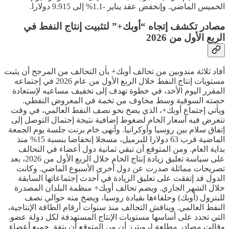
الخميس الماضي. وإنخفض عقد يناير -1.1% إلى 9.915 دولارا.
مصادر تكشف إتجاه “أوبك+” لتثبيت إنتاج النفط في
الربع الأول من 2026
أفاد ثلاثة مندوبين من تحالف أوبك+ بأن التحالف من المرجح أن يثبت
مستويات إنتاج النفط خلال الربع الأول من عام 2026 في إجتماعه
المقرر اليوم الأحد، في خطوة تهدف إلى تخفيف مساعيه لإستعادة
حصته السوقية وسط مخاوف من تخمة في المعروض النفطي.
ويأتي إجتماع أوبك+، الذي يضخ نحو نصف النفط العالمي، في وقت
تتعرض فيه أسعار الخام لضغوط إضافية نتيجة إحتمال التوصل إلى
إتفاق سلام بين روسيا وأوكرانيا. وأنهى خام برنت جلسة يوم الجمعة
الماضية قرب 63 دولارا للبرميل، مسجلا إنخفاضا بنسبة 15% منذ
بداية العام. ومن المتوقع أن تبقي ثمانية دول أعضاء في التحالف
على سياسة تعليق زيادة إنتاج الخام خلال الربع الأول من 2026، بعد
تصريحات مماثلة صدرت عن دول أخرى الأسبوع الماضي. وكانت
الدول قد إتفقت على تعليق الزيادة في أحدث إجتماعاتها السابقة
خلال الشهر الجاري. ويضم تحالف أوبك+ منظمة البلدان المصدرة
للبترول (أوبك) وحلفاءها بقيادة روسيا، ويضخ منه حوالي نصف
النفط العالمي. ويناقش التحالف منذ سنوات أرقام الطاقة الإنتاجية،
التي تحدد على أساسها مستويات الإنتاج المستهدفة لكل دولة عضو.
وقالت مصادر مطلعة لرويترز أن من المتوقع أن يتفق جميع أعضاء