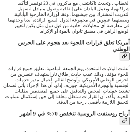
الخطاب . وتحدث تاكايتشي مع ماكرون في 23 نوفمبر لتأكيد
شراكتهما، ويعمل البلدان على إتفاقية وصول متبادل لتسهيل
التدريب المشترك بين جيشيهما، وفقا لوزارة الخارجية اليابانية.
وبصفتهما عضوين في مجموعة الدول السبع الرائدة، أبديا وحدتهما
في معارضة أي محاولات أحادية من قبل دول مثل بكين لتغيير
الوضع الراهن في مضيق تايوان بالقوة أو الإكراه.
أمريكا تعلق قرارات اللجوء بعد هجوم على الحرس
الوطني
أعلنت الولايات المتحدة، يوم الجمعة الماضية، تعليق جميع قرارات
اللجوء مؤقتا، وذلك عقب حادث إطلاق نار إستهدف عنصرين من
الحرس الوطني الأمريكي. وأوضح القائم بأعمال مدير خدمات
الجنسية والهجرة الأمريكية، جوزيف إدلو، أن هذا الإجراء يأتي لضمان
تشديد عمليات الفحص والتدقيق على جميع المتقدمين بطلبات
اللجوء. وأكد، أن القرارات ستظل معلقة إلى حين إستكمال عمليات
التحقق اللازمة بأقصى درجة من الدقة.
أرباح روسنفت الروسية تنخفض 70% في 9 أشهر