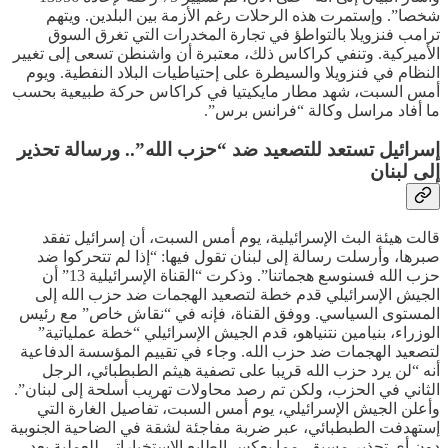
شخصا”. وإستمرت هذه الرحلات رغم الأزمة بين البلدين. ويتهم
ترامب فنزويلا بالتواطؤ في تجارة المخدرات التي تغرق السوق
الأميركية. وتنفي كراكاس ذلك، معتبرة أن واشنطن تسعى إلى تغيير
النظام في فنزويلا والسيطرة على إحتياطيات البلاد النفطية. ويوم
أمس السبت، شهد مطار مايكيتيا في كراكاس حركة طبيعية بحسب
ما أفاد مراسل وكالة “فرانس برس”.
إسرائيل تستعد للتصعيد ضد “حزب الله”.. ورسالة تحذير
إلى لبنان
قالت هيئة البث الإسرائيلية، يوم أمس السبت، أن إسرائيل تفقد
صبرها، وأرسلت رسالة إلى لبنان تقول فيها: “إذا لم تتحركوا ضد
حزب الله فسنوسع هجماتنا”. وذكرت “القناة الإسرائيلية 13” أن
الجيش الإسرائيلي قدم خطة لتصعيد الهجمات ضد حزب الله إلى
المستوى السياسي. ووفق القناة، فإنه في “نقاش خاص” مع رئيس
الوزراء، بنيامين نتنياهو، قدم الجيش الإسرائيلي “خطة عملياتية”
لتصعيد الهجمات ضد حزب الله. وجاء في تقييم المؤسسة الدفاعية
أنه “لن يرد حزب الله قريبا على تصفية هيثم الطبطبائي، الرجل
الثاني في الحزب، ولكن تم رصد محاولات تهريب أسلحة إلى لبنان”.
وأعلن الجيش الإسرائيلي، يوم أمس السبت، تفاصيل الغارة التي
إستهدفت الطبطبائي، عبر ضربة مفاجئة لشقة في الضاحية الجنوبية
دون أي تحذير مسبق، مما يعكس الطابع الإستخباراتي للعملية بعد