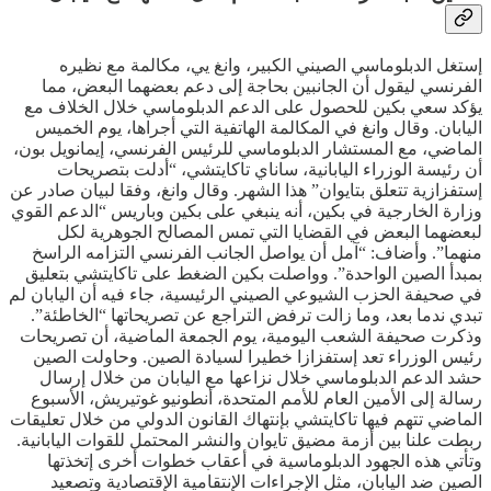
إستغل الدبلوماسي الصيني الكبير، وانغ يي، مكالمة مع نظيره
الفرنسي ليقول أن الجانبين بحاجة إلى دعم بعضهما البعض، مما
يؤكد سعي بكين للحصول على الدعم الدبلوماسي خلال الخلاف مع
اليابان. وقال وانغ في المكالمة الهاتفية التي أجراها، يوم الخميس
الماضي، مع المستشار الدبلوماسي للرئيس الفرنسي، إيمانويل بون،
أن رئيسة الوزراء اليابانية، ساناي تاكايتشي، “أدلت بتصريحات
إستفزازية تتعلق بتايوان” هذا الشهر. وقال وانغ، وفقا لبيان صادر عن
وزارة الخارجية في بكين، أنه ينبغي على بكين وباريس “الدعم القوي
لبعضهما البعض في القضايا التي تمس المصالح الجوهرية لكل
منهما”. وأضاف: “آمل أن يواصل الجانب الفرنسي التزامه الراسخ
بمبدأ الصين الواحدة”. وواصلت بكين الضغط على تاكايتشي بتعليق
في صحيفة الحزب الشيوعي الصيني الرئيسية، جاء فيه أن اليابان لم
تبدي ندما بعد، وما زالت ترفض التراجع عن تصريحاتها “الخاطئة”.
وذكرت صحيفة الشعب اليومية، يوم الجمعة الماضية، أن تصريحات
رئيس الوزراء تعد إستفزازا خطيرا لسيادة الصين. وحاولت الصين
حشد الدعم الدبلوماسي خلال نزاعها مع اليابان من خلال إرسال
رسالة إلى الأمين العام للأمم المتحدة، أنطونيو غوتيريش، الأسبوع
الماضي تتهم فيها تاكايتشي بإنتهاك القانون الدولي من خلال تعليقات
ربطت علنا بين أزمة مضيق تايوان والنشر المحتمل للقوات اليابانية.
وتأتي هذه الجهود الدبلوماسية في أعقاب خطوات أخرى إتخذتها
الصين ضد اليابان، مثل الإجراءات الإنتقامية الإقتصادية وتصعيد