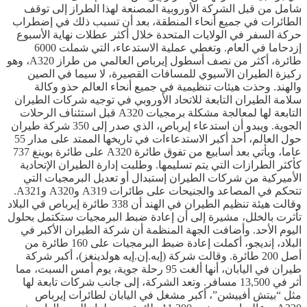
شامل من قبل الشركة الأوروبية المصنعة لهذا الطراز إلى توقف
الطائرات في جميع أنحاء المنطقة، بعد أن تسبب ذلك في إضطراب
حركة السفر في الولايات المتحدة خلال أكثر عطلات نهاية الأسبوع
إزدحاما في العام. وتغطي عملية الاستدعاء، التي شملت 6000
طائرة، أكثر من نصف أسطول إيرباص العالمي من طراز A320، وهو
ركيزة الطيران الآسيوي للمسافات القصيرة، لا سيما في الصين
والهند. وحذت هيئات تنظيمية في جميع أنحاء العالم حذو وكالة
سلامة الطيران التابعة للاتحاد الأوروبي في توجيه شركات الطيران
التابعة لها لمعالجة مشكلة برمجيات A320 قبل استئناف الرحلات
الجوية. ويبدو أن استدعاء إيرباص، الذي صدر إلى 350 شركة طيران
حول العالم، أحد أكبر الاستدعاءات في تاريخها الممتد على مدار 55
عاما، ويأتي بعد أسابيع من تفوق طائرة A320 على طائرة بوينغ 737
كأكثر الطرازات التي يتم تسليمها. وطلبت إدارة الطيران الإتحادية
الأميركية من شركات الطيران إستبدال أو تعديل البرمجيات التي
تتحكم في المصاعد والجنيحات على طائرات A319 وA320 وA321.
وقالت هيئة تنظيم الطيران في الهند أن 338 طائرة إيرباص في البلاد
تأثرت بالخلل، مشيرة إلى أن إعادة ضبط البرمجيات ستكتمل بحلول
اليوم الأحد. وأضافت الجهة المنظمة أن شركة الطيران الأكبر في
البلاد، إنديجو، أكملت إعادة ضبط البرمجيات على 160 طائرة من
أصل 200 طائرة. وقالت شركة (إيه.إن.إيه هولدينغز)، أكبر شركة
طيران في اليابان، أنها ألغت 95 رحلة جوية، يوم أمس السبت، مما
أثر في 13,500 مسافر. وتعد الشركة، إلى جانب شركات تابعة لها
مثل “بيتش أفييشن”، أكبر مشغل في اليابان لطائرات إيرباص