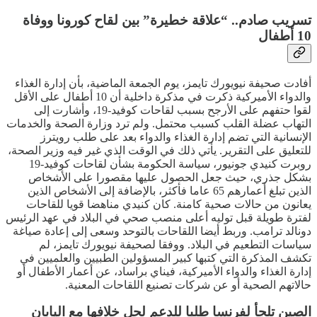
تسريب صادم.. “علاقة خطيرة” بين لقاح كورونا ووفاة
10 أطفال
أفادت صحيفة نيويورك تايمز، يوم الجمعة الماضية، بأن إدارة الغذاء
والدواء الأميركية ذكرت في مذكرة داخلية أن 10 أطفال على الأقل
لقوا حتفهم على الأرجح بسبب لقاحات كوفيد-19، وأشارت إلى
التهاب عضلة القلب كسبب محتمل. ولم ترد وزارة الصحة والخدمات
الإنسانية التي تضم إدارة الغذاء والدواء بعد على طلب رويترز
للتعليق على التقرير. يأتي ذلك في الوقت الذي غير فيه وزير الصحة،
روبرت كنيدي جونيور، سياسة الحكومة بشأن لقاحات كوفيد-19
بشكل جذري، حيث جعل الحصول عليها مقصورا على الأشخاص
الذين تبلغ أعمارهم 65 عاما فأكثر، بالإضافة إلى الأشخاص الذين
يعانون من حالات صحية كامنة. كان كنيدي مناهضا قويا للقاحات
لفترة طويلة قبل توليه أعلى منصب صحي في البلاد في عهد الرئيس
دونالد ترامب. وربط أيضا اللقاحات بالتوحد وسعى إلى إعادة صياغة
سياسات التطعيم في البلاد. ووفقا لصحيفة نيويورك تايمز، لم
تكشف المذكرة التي كتبها كبير المسؤولين الطبيين والعلميين في
إدارة الغذاء والدواء الأميركية، فيناي براساد، عن أعمار الأطفال أو
حالاتهم الصحية أو عن شركات تصنيع اللقاحات المعنية.
الصين تلجأ لفرنسا طلبا للدعم لحل خلافها مع اليابان