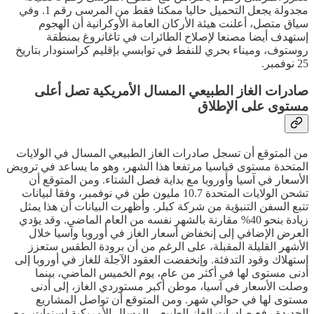
مجدولة يجعل التحميل حاليا ممكنا فقط من المرسى رقم 1. وفي
سياق متصل، أعلنت هيئة الأركان العامة الأوكرانية أن الهجوم
إستهدف أيضا مصنعا لإصلاح الطائرات في تاغانروغ بمنطقة
روستوف، وميناء بحري للنفط في توابسي بإقليم كراسنودار بتاريخ
25 نوفمبر.
صادرات الغاز الطبيعي المسال الأمريكية تصل أعلى
مستوى على الإطلاق
من المتوقع أن تسجل صادرات الغاز الطبيعي المسال في الولايات
المتحدة مستوى قياسيا مرتفعا هذا الشهر، وهو ما يساعد في ترويض
الأسعار في آسيا وأوروبا مع بداية فصل الشتاء. ومن المتوقع أن
تشحن الولايات المتحدة 10.7 مليون طن في نوفمبر، وفقا لبيانات
تتبع السفن التنبؤية من شركة كبلر. وأظهرت البيانات أن هذا يمثل
زيادة بنحو 40% مقارنة بالشهر نفسه من العام الماضي. وقد يؤدي
العرض الإضافي إلى إنخفاض أسعار الغاز في أوروبا وآسيا خلال
الأشهر القليلة المقبلة، على الرغم من أن برودة الطقس ستعزز
إستهلاك وقود التدفئة. وإنخفضت العقود الآجلة للغاز في أوروبا إلى
أدنى مستوى لها في أكثر من عام، يوم الخميس الماضي، بينما
وصلت الأسعار في آسيا، موطن أكبر مستوردي الغاز، إلى أدنى
مستوى لها في حوالي شهر. ومن المتوقع أن تواصل المشاريع
الجديدة رفع صادرات الغاز الطبيعي المسال الأمريكية لسنوات، مع