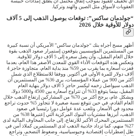
أي تخفيف للقيود بموجب إتفاق محتمل أن يطلق إمدادات حبيسة
العقوبات لأسواق مثل الصين والهند وتركيا.
“جولدمان ساكس”: توقعات بوصول الذهب إلى 5 آلاف
دولار للأوقية خلال 2026
أظهر مسح أجراه بنك “جولدمان ساكس” الأمريكي أن نسبة كبيرة
من المستثمرين المؤسسيين يتوقعون إستمرار صعود الذهب بقوة
خلال العام المقبل، وأن يصل سعره إلى 5 آلاف دولار للأوقية.
وتعكس هذه التوقعات الأداء القوي للمعدن الأصفر هذا العام، بعدما
قفزت أسعاره بما يقرب من 59% منذ بداية العام، متجاوزة حاجز 4
آلاف دولار للمرة الأولى في أكتوبر. ووفقا للاستطلاع الذي شمل
أكثر من 900 من عملاء المؤسسات، يرى 36% من المستثمرين أن
الذهب سيواصل زخمه ليكسر حاجز 5 آلاف دولار بنهاية العام
المقبل، بينما يتوقع 33% أن تتراوح أسعاره بين 4500 و5000 دولا،
وبشكل عام، يرجح أكثر من 70% من المشاركين إرتفاع الذهب خلال
العام القادم، في حين تتوقع نسبة صغيرة لا تتجاوز 5% حدوث تراجع
محدود في الأسعار. وتلعب عدة عوامل دورا رئيسيا في صعود
الذهب، أبرزها مشتريات البنوك المركزية التي إعتبرها 38% من
المستثمرين المحرك الأكبر للارتفاع، إلى جانب المخاوف المالية لدى
27% منهم، كما تزداد جاذبية الذهب لدى المستثمرين كملاذ آمن في
ظل إضطرابات إقتصادية وجيوسياسية، وضغوط التضخم، وتراجع