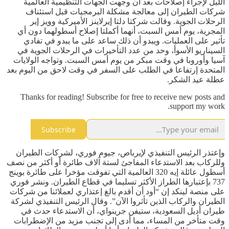
الليل لإجراء إصلاحات بعد أن وجهت الجهات التنظيمية العالمية
شركات الطيران إلى معالجة مشكلة البرمجيات قبل استئناف
الرحلات الجوية. وقالت شركتا دلتا إيرلاينز الأميركية وويز إير
المجرية، يوم أمس السبت، أنهما أكملتا إصلاح أسطولهما دون أي
تأثير على العمليات. ويبدو أن ذلك ساعد على ما يبدو في تفادي
السيناريو الأسوأ، وحد من عدد التأخيرات في الرحلات الجوية في
آسيا وأوروبا في وقت مبكر من يوم أمس السبت. وتواجه الولايات
المتحدة إرتفاعا في الطلب على السفر في وقت لاحق من اليوم بعد
عطلة عيد الشكر.
Thanks for reading! Subscribe for free to receive new posts and
support my work.
Subscribe
وإعتذر الرئيس التنفيذي لإيرباص، جيوم فوري، لشركات الطيران
وللركاب بعد الاستدعاء المفاجئ لستة آلاف طائرة أو أكثر من نصف
أسطول عائلة إيه 320 العالمية التي تفوقت مؤخرا على طائرة بوينج
737 بإعتبارها الطراز الأكثر تسليما في قطاع الطيران. ونشر فوري
على منصة لينكد إن “أود أن أقدم بالغ إعتذاري لعملائنا من شركات
الطيران والركاب الذين تأثروا الآن”. وقال الرئيس التنفيذي لشركة
طيران أديل السعودية، ستيفن جرينواي، أن الاستدعاء حدث في
وقت متأخر من المساء، مما أدى إلى تجنب مزيد من الإضطرابات