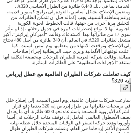
A320. وعالميا، يوجد نحو 11,300 طائرة من طراز الممر الواحد في
الخدمة، بما في ذلك 6,440 طائرة من الطراز الأساسي A320 .
ويتضمن الإصلاح، بشكل أساسي، العودة إلى برامج كمبيوتر قديمة،
ورغم بساطته النسبية، يجب إكماله قبل أن تتمكن الطائرات من
التحليق مرة أخرى. من جهتها، قالت الخطوط الجوية الكورية
الجنوبية أنها لا تتوقع إضطرابات كبيرة في جدول رحلاتها، إذ لم تتأثر
سوى 17 من طائراتها بهذا الاستدعاء. وقالت “أميركان إيرلاينز”، أكبر
مشغل لطائرات A320 في العالم، أن 340 طائرة من أصل 480 تحتاج
إلى الإصلاح، وتوقعت الانتهاء من معظمها يوم أمس السبت. كما
أعلنت لوفتهانزا الألمانية وإيزي جيت البريطانية إجراء إصلاحات
مماثلة. وقالت شركة العربية للطيران للرحلات منخفضة التكلفة أنها
ستنفذ “الإجراءات المطلوبة” على الطائرات المتأثرة.
كيف تعاملت شركات الطيران العالمية مع عطل إيرباص
إيه 320؟
سارعت شركات طيران عالمية، يوم أمس السبت، إلى إصلاح خلل
في برمجيات طائراتها من طراز إيرباص إيه 320 بعدما دفع قرار
الشركة الأوروبية المصنعة باستدعاء نحو 6000 طائرة، أي ما يعادل
نصف الأسطول العالمي العامل إلى توقف مئات الرحلات في آسيا
وأوروبا وهدد حركة السفر في الولايات المتحدة خلال عطلة نهاية
الأسبوع الأكثر إزدحاما في العام. وعملت شركات الطيران طوال