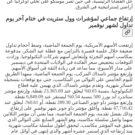
حل القضايا الرئيسية، في حين تصر موسكو على تخلي أوكرانيا عن
أراضي إستراتيجية في الشرق.
إرتفاع جماعي لمؤشرات وول ستريت في ختام آخر يوم
تداول لشهر نوفمبر
إرتفعت الأسهم الأمريكية، يوم الجمعة الماضية، وسط أحجام تداول
ضعيفة خلال جلسة قصيرة بالتزامن مع عطلة عيد الشكر، مدفوعة
بمكاسب أسهم التجزئة وإنتعاش أسهم شركات التكنولوجيا. وزادت
التوقعات بتخفيض سعر الفائدة في الولايات المتحدة في ديسمبر
على مدار الأسبوع، مما ساعد في زيادة الثقة في أسواق الأسهم.
وإرتفع مؤشر ناسداك المركب، يوم الجمعة الماضية، ممهدا الطريق
لليوم الخامس على التوالي من المكاسب، حتى مع توقعات بتسجيله
خسائر شهرية. وتقدم مؤشر ناسداك، الذي يهيمن عليه قطاع
التكنولوجيا، بنسبة 0.65% ليغلق عند 23,365.69 نقطة. وإرتفع مؤشر
ستاندرد آند بورز 500 بنسبة 0.54% ليستقر عند 6,849.09 نقطة.
وإرتفع مؤشر داو جونز الصناعي 289.30 نقطة، أو 0.61%، ليغلق عند
47,716.42 نقطة. وأغلق مؤشر داو جونز شهر نوفمبر على إرتفاع،
وذلك بفضل تقدمه، يوم الجمعة الماضية، مما يعني أن مؤشر الثلاثين
سهما واصل سلسلة مكاسبه، وهو الشهر السابع على التوالي الذي
يحقق فيه المؤشر مكاسب، ليحقق أطول سلسلة مكاسب شهرية
منذ إرتفاعه الذي إستمر عشرة أشهر والذي إنتهى في أوائل عام