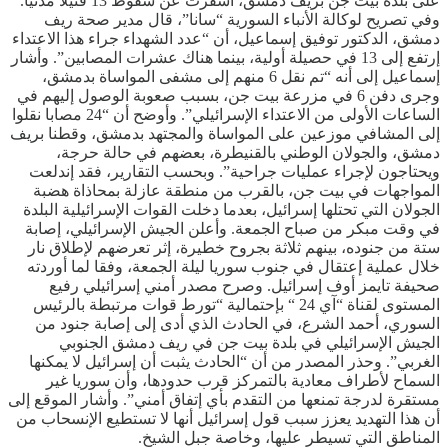
على بلدة بيت جن بريف دمشق، أسفرت عن سقوط 13 قتيلا مدنيا.
وفي تصريح لوكالة الأنباء السورية “سانا”، قال مدير صحة ريف
دمشق، الدكتور توفيق إسماعيل، أن “عدد الشهداء جراء هذا الاعتداء
إرتفع إلى 13 في حصيلة أولية، بينما هناك عشرات المصابين”. وأشار
إسماعيل إلى أنه “تم نقل 6 منهم إلى مشفى المواساة بدمشق،
وجرى دفن 6 في مزرعة بيت جن، بسبب صعوبة الوصول إليهم في
الساعات الأولى من الاعتداء الإسرائيلي”. وأوضح أن “24 مصابا نقلوا
إلى المشافي موزعين على المواساة والمجتهد بدمشق، وقطنا بريف
دمشق، والجولان الوطني بالقنيطرة، بعضهم في حالة حرجة،
ويحتاجون لإجراء عمليات جراحية”. وبحسب التقارير، فقد إندلعت
المواجهات في بيت جن، بالقرب من منطقة عازلة بمحاذاة هضبة
الجولان التي تحتلها إسرائيل، بعدما دخلت القوات الإسرائيلية البلدة
في وقت مبكر من صباح الجمعة. وأعلن الجيش الإسرائيلي، إصابة
ستة من جنوده، بينهم ثلاثة بجروح خطيرة، إثر تعرضهم لإطلاق نار
خلال عملية إعتقال في جنوب سوريا ليلة الجمعة، وفقا لما أوردته
صحيفة تايمز أوف إسرائيل. وصرح مصدر أمني إسرائيلي رفيع
المستوى لقناة “آي 24 “ بإحتمالية “تورط قوات مرتبطة بالرئيس
السوري، أحمد الشرع، في الحادث الذي أدى إلى إصابة جنود من
الجيش الإسرائيلي في بلدة بيت جن في ريف دمشق الجنوبي
الغربي”. وحذر المصدر من أن “الحادث يثبت أن إسرائيل لا يمكنها
السماح لأطراف معادية بالتمركز قرب حدودها، وأن سوريا غير
مستقرة لدرجة تمنعها من التقدم بأي إتفاق أمني”. وأشار الموقع إلى
أن هذا التهديد يعزز سبب قول إسرائيل أنها لا تستطيع الإنسحاب من
المناطق التي تسيطر عليها، وخاصة جبل الشيخ.