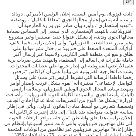
أدانت فنزويلا، يوم أمس السبت، إعلان الرئيس الأميركي، دونالد
ترامب، أنه ينبغي إعتبار مجالها الجوي “مغلقا بالكامل”، ووصفته
بـ”تهديد إستعماري”. وأورد بيان صادر عن وزارة الخارجية أن
“فنزويلا تندد بالتهديد الإستعماري الذي يسعى إلى المساس بسيادة
مجالها الجوي وتدينه، إذ يشكل عدوانا جديدا مستفزا وغير مشروع
وغير مبرر ضد الشعب الفنزويلي”. وأتى إعلان ترامب فيما تكثف
الولايات المتحدة الضغط على فنزويلا من خلال نشر قواتها على
نطاق واسع في منطقة البحر الكاريبي ولاسيما عبر إرسال أكبر
حاملة طائرات في العالم إلى المنطقة، والتهديد بشن ضربات برية
على الأراضي الفنزويلية في إطار حربها على عصابات المخدرات.
وشددت الخارجية الفنزويلية في بيانها على أن كراكاس “ترفض
رفضا قاطعا الرسالة التي نشرها الرئيس (ترامب) على وسائل
التواصل الإجتماعي” معتبرة أنه “يقوم بشكل غريب بإصدار أوامر
وبتهديد سيادة المجال الجوي الوطني الفنزويلي، وسلامة أراضي
(البلد)، وأمنه الجوي، والسيادة الكاملة للدولة الفنزويلية”. وأضافت
الوزارة “يشكل هذا النوع من التصريحات عملا عدائيا أحادي الجانب
وتعسفيا، يتعارض مع أبسط مبادئ القانون الدولي، ويأتي في إطار
سياسة عدوانية متواصلة ضد بلدنا”. إلى ذلك إعتبرت كراكاس أنه
بإعلان ترامب هذا تعلق واشنطن “من جانب واحد الرحلات الجوية
التي تقل مهاجرين فنزويليين، والتي كانت تسير أسبوعيا بإنتظام في
إطار إعادة” مهاجرين فنزويليين غير نظاميين من الولايات المتحدة.
وأشار البيان إلى أنه “حتى الآن، تم تسيير 75 رحلة لإعادة 13956