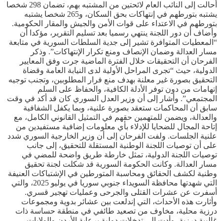
أحالت إلى النائب العام لائحتين من المشتبه بهم، تضمان 298 شخصا
يشتبه بتورطهم في إنتهاكات بحق السكان، و265 شخصا يشتبه
بتورطهم في الاعتداء على قوات الأمن والجيش والمقار الحكومية.
وأضاف أن دور اللجنة ينتهي رسميا بعد تسليم التقرير، مؤكدا أن
“المعطيات المتوافرة تشير إلى جدية السلطات السورية في متابعة
مسار العدالة وضمان الإنصاف ومنع تكرار الإنتهاكات”. وذكر
الفرحان أن التحقيقات خلال الفترة الماضية جرت وفق المعايير
الدولية، حيث “تجرى المراحل الأولية لدى النيابة العامة وقضاة
التحقيق بصورة غير معلنة بهدف منع فرار المطلوبين، وتجنب توجيه
إتهامات من دون توفر الأدلة الكافية، والحفاظ على السلم
المجتمعي”. وأشار إلى أن وزير العدل السوري كان قد أكد في وقت
سابق أن المحاكمات ستعقد بصورة علنية، وبما يكفل الشفافية
والعدالة، ويضمن للمتهمين حقهم في التمثيل القانوني الكامل، مع
إتاحة المجال للضحايا للإدلاء بأي معلومات إضافية مستفيدين من
علنية الجلسات. ولفت الفرحان إلى أن وزير الخارجية السوري شدد
على أن توصيات اللجنة الوطنية المستقلة للتحقيق، إلى جانب
توصيات اللجنة الدولية، تمثل خارطة طريق واضحة للمضي في
مسار العدالة. وكانت الحكومة السورية قد شكلت لجنة تحقيق
وطنية لكشف الحقائق ومحاسبة المتورطين في الإشتباكات العنيفة
التي شهدتها محافظة السويداء جنوبي سوريا في يوليو 2025، والتي
أسفرت عن عشرات القتلى والجرحى وعمليات تهجير قسري.
وأثارت هذه الأحداث، التي إندلعت بين عشائر بدوية ومجموعات
درزية محلية، مخاوف من تصعيد طائفي في منطقة حساسة ذات
غالبية درزية، وأدت إلى تدخلات دولية برعاية الأردن والولايات