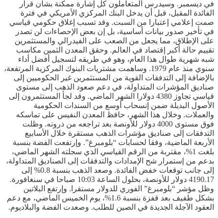
في ديسمبر. وسيدرس المتعاملون كل إشارة ممكنة بشأن قرار
الفائدة المقبل، قبل أن يدخل البنك المركزي الأمريكي في فترة
صمت إعلامي إعتبارا من السبت. وقد تسبب إغلاق حكومي قياسي
في تأخير صدور بيانات أساسية، بل إن بعض الإحصاءات لن تصدر
على الإطلاق، مما يجعل من الصعب على الفيدرالي والمستثمرين
تقييم حالة أكبر إقتصاد في العالم. وحقق المعدن الثمين مكاسب
شبه شهرية طوال هذا العام، وهو في طريقه لتسجيل أفضل أداء
سنوي منذ عام 1979. وساهمت مشتريات البنوك المركزية المرتفعة،
بالإضافة إلى التدفقات القوية من المستثمرين غير الحكوميين إلى
صناديق المؤشرات المتداولة، في دعم صعود الذهب إلى مستوى
قياسي تجاوز 4380 دولارا الشهر الماضي. وقد لجأ المستثمرون إلى
الأصول البديلة ضمن إنسحاب أوسع من السندات الحكومية
والعملات. وخلال هذا الشهر، حافظ المعدن النفيس على تماسكه
فوق مستوى 4000 دولار للأونصة بعد تراجعه من ذروته. وظلت
التدفقات إلى صناديق مؤشرات الذهب مستقرة خلال الأسابيع
الأربعة الماضية، وفقا لحسابات “بلومبرغ”. وإرتفعت الفضة بنسبة
بلغت 1%، مقتربة من الرقم القياسي الذي سجلته الشهر الماضي،
بدعم من إستمرار شح الإمدادات والتدفقات إلى الصناديق المتداولة،
إلى جانب توقعات خفض الفائدة. وصعد الذهب بنسبة 0.8% إلى
4190.17 دولار للأونصة، بحلول الساعة 10:03 صباحا في سنغافورة.
وظل مؤشر “بلومبرغ” الفوري للدولار مستقرا. وإرتفع البلاتين
بشكل طفيف بعد قفزة بنسبة 1.6%، يوم الخميس الماضي، مع دعم
العقود الآجلة الجديدة في الصين للطلب. وصعدت الفضة والبلاديوم.