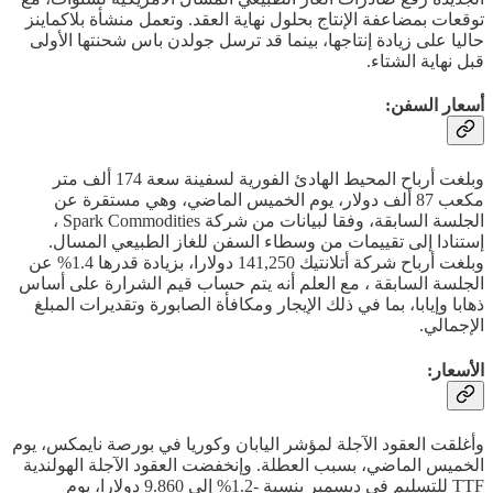
توقعات بمضاعفة الإنتاج بحلول نهاية العقد. وتعمل منشأة بلاكماينز
حاليا على زيادة إنتاجها، بينما قد ترسل جولدن باس شحنتها الأولى
قبل نهاية الشتاء.
أسعار السفن:
وبلغت أرباح المحيط الهادئ الفورية لسفينة سعة 174 ألف متر
مكعب 87 ألف دولار، يوم الخميس الماضي، وهي مستقرة عن
الجلسة السابقة، وفقا لبيانات من شركة Spark Commodities ،
إستنادا إلى تقييمات من وسطاء السفن للغاز الطبيعي المسال.
وبلغت أرباح شركة أتلانتيك 141,250 دولارا، بزيادة قدرها 1.4% عن
الجلسة السابقة ، مع العلم أنه يتم حساب قيم الشرارة على أساس
ذهابا وإيابا، بما في ذلك الإيجار ومكافأة الصابورة وتقديرات المبلغ
الإجمالي.
الأسعار:
وأغلقت العقود الآجلة لمؤشر اليابان وكوريا في بورصة نايمكس، يوم
الخميس الماضي، بسبب العطلة. وإنخفضت العقود الآجلة الهولندية
TTF للتسليم في ديسمبر بنسبة -1.2% إلى 9.860 دولارا، يوم