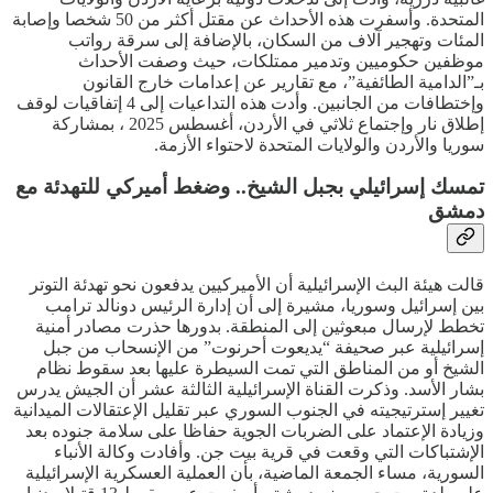
المتحدة. وأسفرت هذه الأحداث عن مقتل أكثر من 50 شخصا وإصابة
المئات وتهجير آلاف من السكان، بالإضافة إلى سرقة رواتب
موظفين حكوميين وتدمير ممتلكات، حيث وصفت الأحداث
بـ”الدامية الطائفية”، مع تقارير عن إعدامات خارج القانون
وإختطافات من الجانبين. وأدت هذه التداعيات إلى 4 إتفاقيات لوقف
إطلاق نار وإجتماع ثلاثي في الأردن، أغسطس 2025 ، بمشاركة
سوريا والأردن والولايات المتحدة لاحتواء الأزمة.
تمسك إسرائيلي بجبل الشيخ.. وضغط أميركي للتهدئة مع
دمشق
قالت هيئة البث الإسرائيلية أن الأميركيين يدفعون نحو تهدئة التوتر
بين إسرائيل وسوريا، مشيرة إلى أن إدارة الرئيس دونالد ترامب
تخطط لإرسال مبعوثين إلى المنطقة. بدورها حذرت مصادر أمنية
إسرائيلية عبر صحيفة “يديعوت أحرنوت” من الإنسحاب من جبل
الشيخ أو من المناطق التي تمت السيطرة عليها بعد سقوط نظام
بشار الأسد. وذكرت القناة الإسرائيلية الثالثة عشر أن الجيش يدرس
تغيير إسترتيجيته في الجنوب السوري عبر تقليل الإعتقالات الميدانية
وزيادة الإعتماد على الضربات الجوية حفاظا على سلامة جنوده بعد
الإشتباكات التي وقعت في قرية بيت جن. وأفادت وكالة الأنباء
السورية، مساء الجمعة الماضية، بأن العملية العسكرية الإسرائيلية