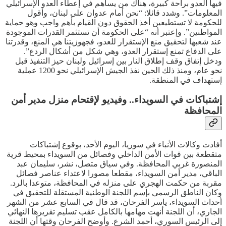
فيها العدو براحة كبيرة، هناك من يساهم في إعطاء العدو الإسرائيلي
المعلومات”. وشدد قائلا: “نحن أمام عدوان على لبنان، وأقول
للحكومة لا تستطيعين أخذ الحقوق دون القيام بأهم واجب وهو حماية
المواطنين”. وإعتبر أنه “على الحكومة أن تستثمر القدرات الموجودة
عند شعبها لتحقيق منع الإستقرار للعدو، فجهوزيتنا هي المنع، وقدرتنا
على الدفاع تمنع إستقرار العدو، وهي شكل من أشكال الردع”.
ودخل إتفاق وقف إطلاق النار بين إسرائيل ولبنان حيز التنفيذ قبل
نحو عام، ومنذ ذلك الحين نفذ الجيش الإسرائيلي نحو 1200 عملية
إستهداف في المنطقة.
إشتباكات في السويداء.. وفيديو لإقتحام منزل مدير أمن
المحافظة
أفادت وكالات الأنباء في سوريا، اليوم الأحد، بوقوع إشتباكات
متقطعة بين قوات الأمن الداخلي وفصائل من السويداء بمحيط قرية
المنصورة غربي المحافظة. وفي سياق متصل، نشر، سليمان عبد
الباقي، مدير أمن السويداء، مقطعا مصورا لاعتداء عناصر فصائل
مقربة من حكمت الهجري على منزله في المحافظة، متوعدا بالرد.
وكان الناطق الرسمي بإسم اللجنة الوطنية المستقلة للتحقيق في
أحداث السويداء، ياسر الفرحان، قد قال في السابع عشر من الشهر
الجاري، أن اللجنة أنهت مهامها بالكامل عقب تسليم تقريرها النهائي
إلى الرئيس السوري، أحمد الشرع. وأوضح الفرحان وقتها أن اللجنة