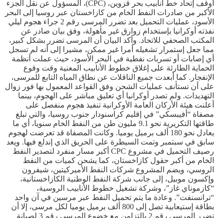
أوقف إتحاد خط أنابيب بحر قزوين، (CPC)، المسؤول عن نقل الجزء
الأكبر من صادرات النفط الخام من كازاخستان عبر روسيا إلى البحر
الأسود، عمليات التحميل بعد تضرر المرسى رقم 2 جراء هجوم ليلي
نفذته أوكرانيا بإستخدام زوارق غير مأهولة، وفق بيان صادر عن
المكتب الصحفي للاتحاد. وأكد البيان أن المرسى تضرر بشكل كبير،
مما جعل إستمرار تشغيله أمرا غير ممكن، مشيرا إلى أنه لم تسجل
أي إصابات أو تسربات نفطية في البحر الأسود، حيث عملت أنظمة
الحماية الطارئة على إغلاق خطوط الأنابيب المعنية وقت وقوع
الإنفجار. كما أبعدت جميع الناقلات عن نطاق المياه التابع للمرسى،
على أن تستأنف عمليات الشحن وفق القواعد المعمول بها فور زوال
التهديدات. ولم تصدر أوكرانيا أي تعليق مباشر على الهجوم، بينما
أعلنت هيئة الأركان العامة الأوكرانية تنفيذ هجوم منفصل على
مصفاة “أفيبسكي” في إقليم كراسنودار جنوب روسيا، والتي تبلغ
طاقتها التكريرية نحو 9.1 مليون طن من النفط الخام سنويا، أي ما
يعادل نحو 180 ألف برميل يوميا. وكانت المصفاة قد تعرضت لهجوم
سابق في سبتمبر وتمت السيطرة على الحريق الذي إندلع فيها. ويعد
رصيف التحميل في مشروع CPC أكبر مسار منفرد لتصدير النفط
الخام من أكبر حقول كازاخستان، كما يشحن كميات من النفط
الروسي، ويضم المشروع شركات النفط الأميركيتين، شيفرون
وإكسون موبيل، إلى جانب شركة النفط الوطنية الكازاخستانية،
“كازموناي غاز”، وشركة تشغيل خطوط الأنابيب الروسية،
“ترانسنفت”. وعادة ما يتم تحميل النفط عبر مرسين في آن واحد
بطاقة إستيعابية تصل إلى 800 ألف برميل يوميا لكل مرسى، إلا أن
تضرر المرسى رقم 2 بالتزامن مع خضوع المرسى رقم 3 لصيانة