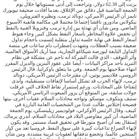
برنت إلى 62.38 دولار، وتراجعت إلى أدنى مستوياتها خلال يوم
الجمعة الماضية قبل دقائق من الإغلاق، بعدما أفادت صحيفة نيويورك
تايمز أن الرئيس الأميركي، دونالد ترمب، ونظيره الفنزويلي،
نيكولاس مادورو، ناقشا إجتماعا محتملا في مكالمة هاتفية الأسبوع
الماضي. ومن شأن أي تهدئة بين إدارة ترمب وفنزويلا الغنية بالنفط
أن تخفض علاوة المخاطر بأسعار النفط بشكل كبير. وجاء هبوط
أسعار النفط في نهاية جلسة تداول متقلبة إتسمت بأحجام تداول
ضعيفة بسبب العطلات، وشهدت إضطراب دام ساعات في منصة
التداول التابعة لبورصة شيكاغو التجارية، مما أربك الأسواق العالمية.
وأثر التوقف - الذي قالت الشركة أنه ناجم عن مشكلة في نظام
التبريد بأحد مراكز البيانات - أيضا على عقود البنزين والديزل المقرر
انتهاء صلاحيتها يوم الجمعة. وفي ما يتعلق بأوكرانيا، قال الرئيس
الروسي، فلاديمير بوتين، أن مقترحات الرئيس الأمريكي، دونالد
ترمب، لإنهاء الحرب قد تشكل أساسا لإتفاقات مستقبلية، وأبدى
إنفتاحا على المحادثات. ورغم إستمرار نقاط الخلاف التي عرقلت
جولات سابقة، من المتوقع أن يزور المبعوث الرئاسي الأمريكي،
ستيف ويتكوف، موسكو. وتواجه محادثات السلام عقبات أخرى، بينها
فضيحة إختلاس طالت عددا من الشخصيات العامة البارزة في
كييف. وقال الرئيس الأوكراني، فولوديمير زيلينسكي، يوم الجمعة
الماضية، أن كبير مفاوضي البلاد في محادثات السلام، أندري يرماك،
إستقال بعد أن أصبح متورطا في تحقيق فساد مستمر. وقد يكون
لإنهاء الصراع تداعيات كبيرة على سوق النفط. فروسيا تعد من كبار
المنتجين عالميا، وتخضع تدفقاتها لعقوبات غربية مشددة. ومن شأن