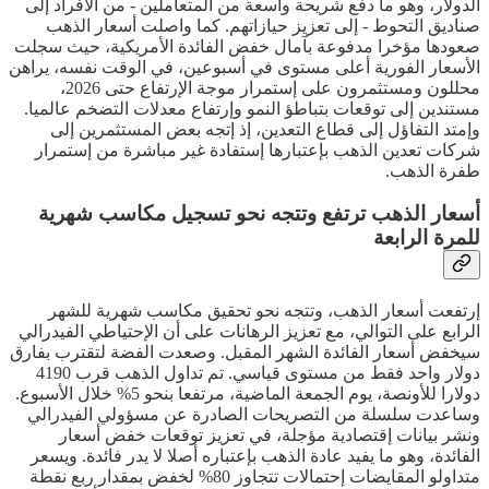
الدولار، وهو ما دفع شريحة واسعة من المتعاملين - من الأفراد إلى
صناديق التحوط - إلى تعزيز حيازاتهم. كما واصلت أسعار الذهب
صعودها مؤخرا مدفوعة بآمال خفض الفائدة الأمريكية، حيث سجلت
الأسعار الفورية أعلى مستوى في أسبوعين، في الوقت نفسه، يراهن
محللون ومستثمرون على إستمرار موجة الإرتفاع حتى 2026،
مستندين إلى توقعات بتباطؤ النمو وإرتفاع معدلات التضخم عالميا.
وإمتد التفاؤل إلى قطاع التعدين، إذ إتجه بعض المستثمرين إلى
شركات تعدين الذهب بإعتبارها إستفادة غير مباشرة من إستمرار
طفرة الذهب.
أسعار الذهب ترتفع وتتجه نحو تسجيل مكاسب شهرية
للمرة الرابعة
إرتفعت أسعار الذهب، وتتجه نحو تحقيق مكاسب شهرية للشهر
الرابع على التوالي، مع تعزيز الرهانات على أن الإحتياطي الفيدرالي
سيخفض أسعار الفائدة الشهر المقبل. وصعدت الفضة لتقترب بفارق
دولار واحد فقط من مستوى قياسي. تم تداول الذهب قرب 4190
دولارا للأونصة، يوم الجمعة الماضية، مرتفعا بنحو 5% خلال الأسبوع.
وساعدت سلسلة من التصريحات الصادرة عن مسؤولي الفيدرالي
ونشر بيانات إقتصادية مؤجلة، في تعزيز توقعات خفض أسعار
الفائدة، وهو ما يفيد عادة الذهب بإعتباره أصلا لا يدر فائدة. ويسعر
متداولو المقايضات إحتمالات تتجاوز 80% لخفض بمقدار ربع نقطة