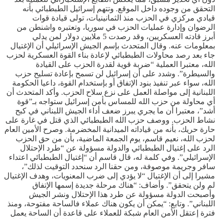
التحقق من وجوده داخل الموقع. وتتهم إسرائيل الطبطبائي بأنه
قيادي مركزي في الحزب منذ الثمانينيات، تولى قيادة قوات
الرضوان وإدارة عمليات الحزب في سوريا، وتعتبره واشنطن من
أبرز قادته العسكريين، وقد رصدت 5 ملايين دولار لمن يدلي
بمعلومات عنه. وقال المتحدث بإسم الجيش الإسرائيلي أن الإغتيال
جاء بعد رصد محاولات الطبطبائي لإعادة بناء القوة العسكرية لحزب
الله، معتبرا العملية “ضربة قوية لقدرة الحزب على القيادة
والسيطرة”. وشدد على أن إسرائيل لن تسمح بإعادة تسليح حزب
الله، سواء عبر تنفيذ بنود الإتفاق أو بإستخدام القوة، داعيا الحكومة
اللبنانية إلى مواصلة العمل على نزع سلاح الحزب. وأكد المتحدث أن
أي محاولة من حزب الله للمساس بأمن إسرائيل ستواجه بـ”قوة
أشد”، معتبرا أن ما يجري يبرز ضعف أداء الجيش اللبناني في كبح
نشاط الحزب. ووصف حزب الله الطبطبائي الذي قتل في غارة على
حارة حريك، بأنه من قياداته الميدانية المخضرمة. وصرح الأمين العام
لحزب الله، نعيم قاسم، يوم الجمعة الماضية، بأن من حق الحزب
الرد على إغتيال الطبطبائي والدولة مسؤولة عن “طرد الإحتلال
الإسرائيلي”. وفي كلمة له، قال قاسم أن “إغتيال الطبطبائي اعتداء
سافر وجريمة موصوفة، ومن حقنا الرد سنحدد التوقيت لذلك”،
مشيرا إلى أن الإغتيال “لا يؤدي إلى ضرب المعنويات، وهدف الإغتيال
لم ولن يتحقق”. وأضاف: “هناك مرحلة جديدة إسمها الإتفاق
وأصبحت الدولة مسؤولة عن طرد هذا الإحتلال ونشر الجيش
اللبناني”. وتابع: “يمكن أن يكون هناك عملاء فالساحة مفتوحة، ومنذ
فترة إعتقل الأمن العام شبكة للعملاء على قاعدة أن الساحة يعمل