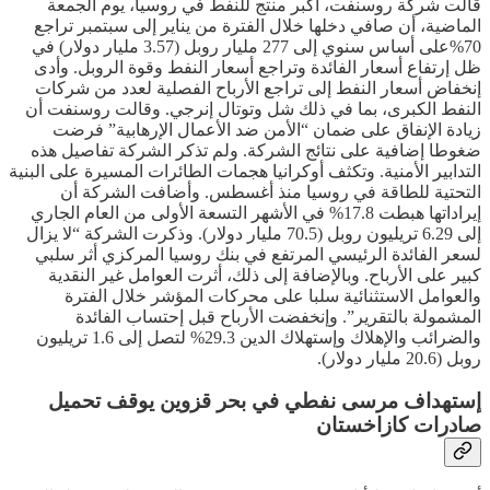
قالت شركة روسنفت، أكبر منتج للنفط في روسيا، يوم الجمعة
الماضية، أن صافي دخلها خلال الفترة من يناير إلى سبتمبر تراجع
70%على أساس سنوي إلى 277 مليار روبل (3.57 مليار دولار) في
ظل إرتفاع أسعار الفائدة وتراجع أسعار النفط وقوة الروبل. وأدى
إنخفاض أسعار النفط إلى تراجع الأرباح الفصلية لعدد من شركات
النفط الكبرى، بما في ذلك شل وتوتال إنرجي. وقالت روسنفت أن
زيادة الإنفاق على ضمان “الأمن ضد الأعمال الإرهابية” فرضت
ضغوطا إضافية على نتائج الشركة. ولم تذكر الشركة تفاصيل هذه
التدابير الأمنية. وتكثف أوكرانيا هجمات الطائرات المسيرة على البنية
التحتية للطاقة في روسيا منذ أغسطس. وأضافت الشركة أن
إيراداتها هبطت 17.8% في الأشهر التسعة الأولى من العام الجاري
إلى 6.29 تريليون روبل (70.5 مليار دولار). وذكرت الشركة “لا يزال
لسعر الفائدة الرئيسي المرتفع في بنك روسيا المركزي أثر سلبي
كبير على الأرباح. وبالإضافة إلى ذلك، أثرت العوامل غير النقدية
والعوامل الاستثنائية سلبا على محركات المؤشر خلال الفترة
المشمولة بالتقرير”. وإنخفضت الأرباح قبل إحتساب الفائدة
والضرائب والإهلاك وإستهلاك الدين 29.3% لتصل إلى 1.6 تريليون
روبل (20.6 مليار دولار).
إستهداف مرسى نفطي في بحر قزوين يوقف تحميل
صادرات كازاخستان