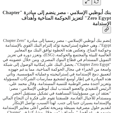
بنك أبوظبي الإسلامي - مصر ينضم إلى مبادرة "Chapter
Zero Egypt" لتعزيز الحوكمة المناخية وأهداف
الإستدامة
إنضم بنك أبوظبي الإسلامي - مصر رسميا إلى مبادرة "Chapter Zero
Egypt"، وهي خطوة إستراتيجية تؤكد إلتزام البنك القوي بالإستدامة
وحوكمة المناخ. وتعكس هذه الخطوة توافق البنك مع المعايير
العالمية للبيئة والمجتمع والحوكمة، (ESG)، وتعزز دوره في تعزيز
التمويل المستدام في قطاع البنوك المصري. ومن خلال عضويته في
"Chapter Zero Egypt"، يحصل البنك على إمكانية الوصول إلى شبكة
واسعة من الخبراء في مجال الحوكمة المناخية، مما يدعم جهوده
لتعميق دمج الإستدامة في إستراتيجيته وعملياته المؤسسية. وتأتي
هذه المبادرة في إطار أوسع لتشجيع ممارسات الشركات المسؤولة
وتعزيز أجندة مصر الوطنية للتنمية المستدامة. وقال محمد علي،
الرئيس التنفيذي والعضو المنتدب لبنك أبوظبي الإسلامي - مصر:
"نعتقد أن من مسؤوليتنا المساهمة في تشكيل مستقبل أخضر
ومستدام للأجيال القادمة. فلسفتنا تقوم على فكرة أن النجاح المالي
والإستدامة يسيران جنبا إلى جنب. لهذا السبب، نواصل الإبتكار
لتقديم حلول مصرفية بسيطة ومريحة تعكس أعلى معايير الإستدامة
وتسهم في غد أفضل". وأضاف: "من خلال مشاركتنا في 'Chapter