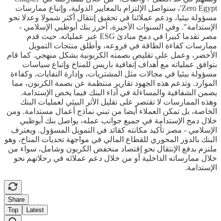
Zero Egypt'، سنواصل الإلتزام بالمعايير الدولية، وإتباع ممارسات
مسؤولة بيئيا، ودعم عملائنا في تحقيق إنتقال أكثر شمولا وعدلا نحو
الإستدامة". وفي السنوات الأخيرة، أحرز بنك أبوظبي الإسلامي -
مصر تقدما كبيرا في دمج مبادئ ESG عبر عملياته. حيث قدم
ممارسات كفاءة الطاقة في فروعه، وأطلق منتجات التمويل
الأخضر، وعمل على تقليص بصمته الكربونية بشكل منهجي. كما قام
بتوافق عملياته مع أهداف إتفاقية باريس للمناخ وإتباع سياسات
مسؤولة بيئيا في مجالات مثل المشتريات، وإدارة النفايات، وكفاءة
الموارد. وتدعم هذه الجهود تقارير منتظمة عن بصمة الكربون، مما
يضمن الشفافية والمساءلة في أداء البنك فيما يخص الإستدامة.
وهذه الممارسات لا تقتصر على تقليل الأثر البيئي لعمليات البنك
الخاصة، بل تمكن العملاء أيضا من تبني نماذج أعمال مستدامة. ومن
خلال دمج الإستدامة في جميع جوانب عمله، يواصل بنك أبوظبي
الإسلامي - مصر تأكيد مكانته كقائد في التمويل المسؤول. ويعترف
البنك بالدور المحوري للقطاع المالي في مواجهة تحديات المناخ، وهو
ملتزم بدفع الإنتقال نحو إقتصاد منخفض الكربون وشامل، سواء من
خلال ممارساته الداخلية أو من خلال دعم عملائه في رحلاتهم نحو
الإستدامة.
Share
Top
Latest