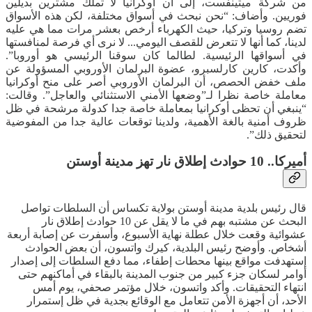
من شركة ميتينفست، إلى أن أوكرانيا لا تملك مشترين بديلين
فوريين. وأضاف: “نحن نبحث في أسواق مختلفة، لكن هذه الأسواق
تضم روسيا وتركيا، حيث الكهرباء أرخص بعشر مرات مما هي عليه
لدينا، كما أنها لا تتعرض للقصف اليومي... لا نرى أي فرصة لمنافستها
في أسواقها الرئيسية. لطالما كان سوقنا الرئيسي هو أوروبا”.
وأكدت، كارين كارلسبرو، عضوة البرلمان الأوروبي المسؤولة عن
ملف خفض الحصص، أن البرلمان الأوروبي أصر على منح أوكرانيا
معاملة خاصة نظرا لـ”وضعها الأمني ​​الاستثنائي والعاجل”. وقالت:
“ينبغي أن تحظى أوكرانيا بمعاملة خاصة جدا كدولة مرشحة في ظل
ظروف أمنية بالغة الأهمية، ولدينا توقعات عالية جدا من المفوضية
لتحقيق ذلك”.
أميركا.. 10 حوادث إطلاق نار تهز مدينة أوستن
قال رئيس بلدية مدينة أوستن بولاية تكساس أن السلطات تواصل
البحث عن مشتبه بهم في ما لا يقل عن 10 حوادث إطلاق نار
عشوائية وقعت خلال عطلة نهاية الأسبوع، وأسفرت عن إصابة أربعة
أشخاص. وأوضح رئيس البلدية، كيرك واتسون، أن بعض الحوادث
إستهدفت مواقع بينها محطات إطفاء، مما دفع السلطات إلى إصدار
أوامر لسكان جزء كبير من جنوب المدينة بالبقاء في أماكنهم حتى
انتهاء التحقيقات. وأكد واتسون، خلال مؤتمر صحفي، يوم أمس
الأحد، أن أجهزة الأمن تتعامل مع الوقائع بجدية في ظل إستمرار