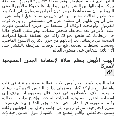
النادر الذي تنقله القوارض. وتعد سلالة “الأنديز” الوحيدة المعروفة
بإمكانية إنتقالها بين البشر. وفي بريطانيا، أعلنت وكالة الأمن الصحي
البريطانية أن تسعة أشخاص من دون أعراض سيصلون إلى البلاد بعد
مخالطتهم لحالات مشتبه بها في جزيرتي سانت هيلينا وأسانشين،
على أن يتم نقلهم إلى منشأة عزل في مستشفى أرو بارك قرب
ليفربول. وأوضحت الوكالة أن مسعفا من جزيرة أسانشين ظهرت
عليه الأعراض بعد مخالطة شخص مصاب، وهو يتلقى العلاج حاليا
في بريطانيا. كما يخضع نحو 20 راكبا من السفينة نفسها للمراقبة
الصحية في بريطانيا، بعد إعادتهم من جزر الكناري الأسبوع الماضي.
وبحسب السلطات الصحية، بلغ عدد الوفيات المرتبطة بالتفشي حتى
الآن ثلاثة أشخاص على مستوى العالم.
البيت الأبيض ينظم صلاة لإستعادة الجذور المسيحية
لأميركا
نظم البيت الأبيض، يوم أمس الأحد، فعالية صلاة جماعية في قلب
واشنطن بمشاركة كبار مسؤولي إدارة الرئيس الأميركي، دونالد
ترامب، وآلاف الأشخاص، في حدث قال منظموه أنه يهدف إلى
إستعادة الجذور المسيحية للولايات المتحدة. وإفتتح ترامب الفعالية
بكلمة مصورة، فيما شارك في الحدث وزير الدفاع، بيت هيغسيث،
ووزير الخارجية، ماركو روبيو، إلى جانب رجال دين إنجيليين وقادة
دينيين محافظين. وأقيم التجمع في “ناشونال مول“ ضمن إحتفالات