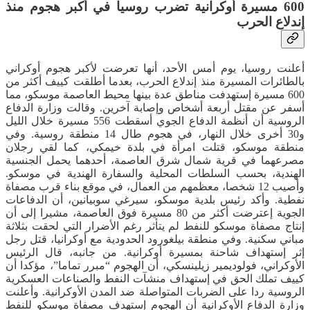
600 مسيرة أوكرانية تضرب روسيا في أكبر هجوم منذ
إندلاع الحرب
أعلنت روسيا، يوم أمس الأحد، أنها تعرضت لأكبر هجوم أوكراني
بالطائرات المسيرة منذ إندلاع الحرب، بعدما أطلقت كييف أكثر من
600 مسيرة إستهدفت مناطق عدة بينها محيط العاصمة موسكو، مما
أسفر عن مقتل أربعة أشخاص وإصابة آخرين. وقالت وزارة الدفاع
الروسية أن أنظمة الدفاع الجوي أسقطت 556 مسيرة خلال الليل
و30 أخرى خلال النهار، في هجوم طال 14 منطقة روسية. وفي
منطقة موسكو، قتلت امرأة في بلدة خيمكي، كما لقي رجلان
مصرعهما في قرية شمال شرق العاصمة، أحدهما يحمل الجنسية
الهندية، بحسب السلطات المحلية والسفارة الهندية في موسكو.
وأصيب 12 شخصا، معظمهم من العمال، في موقع بناء قرب مصفاة
نفطية. وأكد رئيس بلدية موسكو، سيرغي سوبيانين، أن الدفاعات
الجوية إعترضت أكثر من 80 مسيرة فوق العاصمة، مشيرا إلى أن
إنتاج مصفاة موسكو للنفط لم يتأثر رغم الأضرار التي لحقت بثلاثة
مباني سكنية. وفي منطقة بيلغورود الحدودية مع أوكرانيا، قتل رجل
إثر إستهداف شاحنة بمسيرة أوكرانية. من جانبه، قال الرئيس
الأوكراني، فولوديمير زيلينسكي، أن الهجوم “مبرر تماما”، مؤكدا أن
كييف تملك الحق في إستهداف منشآت النفط والصناعات العسكرية
الروسية ردا على الضربات المتواصلة ضد المدن الأوكرانية. وأعلنت
وزارة الدفاع الأوكرانية أن الهجوم إستهدف مصفاة موسكو للنفط