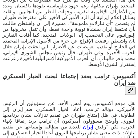
المتحدة وإيران مكانها، رغم جهود دبلوماسية تقودها باكستان وعدد
من الأطراف الإقليمية لتقريب وجهات النظر بين الجانبين. ونقلت
وسائل إعلام إيرانية أن الرد الأميركي الأخير على مقترحات طهران
لم يتضمن “أي تنازلات ملموسة”، مشيرة إلى أن واشنطن طالبت
بأن تحتفظ إيران بمنشأة نووية واحدة فقط، وأن تنقل مخزونها من
اليورانيوم عالي التخصيب إلى الولايات المتحدة. كما أفادت التقارير
بأن واشنطن رفضت الإفراج عن جزء من الأصول الإيرانية المجمدة
في الخارج أو تقديم تعويضات عن الأضرار التي لحقت بإيران خلال
الحرب الأخيرة. وفي طهران، قال رئيس مجلس الشورى الإيراني،
محمد باقر قاليباف، أن الحرب الأميركية الإسرائيلية الأخيرة زعزعت
إستقرار الشرق الأوسط.
أكسيوس: ترامب يعقد إجتماعا لبحث الخيار العسكري
ضد إيران
نقل موقع أكسيوس، يوم أمس الأحد، عن مسؤولين أن الرئيس
الأميركي، دونالد ترامب، أعاد الخيار العسكري ضد إيران إلى
الطاولة، في ظل إمتناع طهران عن تقديم تنازلات بشأن برنامجها
النووي. وأوضح مسؤولون أميركيون أن ترامب يريد إتفاقا لإنهاء
الحرب، لكن “رفض
إيران
للعديد من مطالبه وإمتناعها عن تقديم
تنازلات ذات معنى بشأن برنامجها النووي أعادا الخيار العسكري إلى