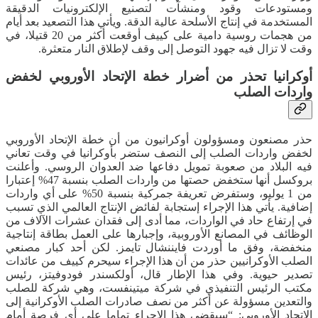
ومستودعات وقود ومنشآت لتصنيع الإلكترونيات الدقيقة
المستخدمة في إنتاج الأسلحة عالية الدقة. ويأتي هذا التصعيد بعد أيام
من هجمات روسية دامية على كييف أوقعت أكثر من 20 قتيلا، في
وقت لا تزال فيه جهود التوصل إلى وقف لإطلاق النار متعثرة.
أوكرانيا تحذر من أضرار خطة الإتحاد الأوروبي لخفض
واردات الصلب
حذر مصنعون ومسؤولون أوكرانيون من أن خطة الإتحاد الأوروبي
لخفض واردات الصلب إلى النصف ستضر بأوكرانيا في وقت تعاني
فيه البلاد من صعوبة تمويل دفاعها ضد العدوان الروسي. وأعلنت
بروكسل أنها ستخفض حصتها من واردات الصلب بنسبة 47% إعتبارا
من 1 يوليو، وستفرض تعريفة جمركية بنسبة 50% على أي واردات
إضافية. يأتي هذا الإجراء إستجابة لفائض الإنتاج العالمي الذي تسبب
في إرتفاع حاد في الواردات، مما أدى إلى فقدان عشرات الآلاف من
الوظائف في المصانع الأوروبية، وإجبارها على العمل بطاقة إنتاجية
منخفضة، وفق ما أوردت فايننشال تايمز. لكن أحد كبار مصنعي
الصلب الأوكرانيين حذر من أن هذا الإجراء سيحرم كييف من عائدات
تصدير حيوية. وفي هذا الإطار قال، أولكسندر فودوفيتز، رئيس
مكتب الرئيس التنفيذي في شركة ميتينفست، وهي شركة للصلب
والتعدين مسؤولة عن أكثر من نصف صادرات الصلب الأوكرانية إلى
الإتحاد الأوروبي: “سيقضي هذا الإجراء تماما على أي فرصة أمام