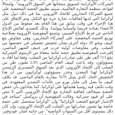
الشركات الأوكرانية لتسويق منتجاتها في السوق الأوروبية”. وإمتثالا
لقواعد منظمة التجارة العالمية، سيتم تطبيق الحصة المخفضة على
جميع الشركاء التجاريين للاتحاد الأوروبي، بما في ذلك دول مثل
أوكرانيا التي لديها إتفاقيات تجارة حرة مع التكتل. وتم الإتفاق على
هذا الإجراء في وقت سابق من هذا العام بعد ضغوط من الدول
الأعضاء بقيادة فرنسا وأسبانيا وبولندا، وذلك للتصدي لفائض الإنتاج
الناجم عن فرط الإنتاج الصيني. وتتمتع المفوضية الأوروبية بصلاحية
توزيع الحصة المخفضة على الشركاء التجاريين، وهي تتفاوض مع
كييف ونحو 20 دولة أخرى بشأن تخفيض تفضيلي في حصصها من
الصلب. وفي مفاوضات أولية جرت في جنيف الشهر الماضي،
إقترحت المفوضية تطبيق حصة ثنائية معفاة من الرسوم الجمركية
تبلغ 713 ألف طن على صادرات أوكرانيا من الصلب، وفقا لما أفاد به
مسؤولون. وقد باعت كييف العام الماضي 2.65 مليون طن من
الصلب إلى الإتحاد الأوروبي، الذي يعد السوق التصديري الرئيسي
لأوكرانيا لهذا المعدن. وحذر مسؤولون أوكرانيون من أن هذا
التخفيض الحاد، الذي يمثل 70% مقارنة بالعام الماضي، قد يكلف
كييف ما يصل إلى مليار يورو من عائدات التصدير المفقودة، في
وقت تكثف فيه روسيا هجماتها على أوكرانيا. كما يجادلون بأن خفض
الحصة سيخالف إتفاقية التجارة مع الإتحاد الأوروبي، التي لا تنص
على أي قيود جمركية. وقالت المفوضية أن بروكسل “ستأخذ في
الإعتبار الوضع الصعب لأوكرانيا” وأن “أوكرانيا ستحصل على حصة
خاصة بها تضمن صادراتها من الصلب إلى الإتحاد الأوروبي، وإن كان
ذلك بمستوى أقل من السنوات الماضية”. من جانبه أشار، فودوفيز،