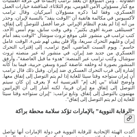
الطاولة”. ومن المتوقع أن يعقد ترامب إجتماعا في غرفة العمليات
مع كبار مسؤولي الأمن القومي، يوم الثلاثاء، لمناقشة خيارات العمل
العسكري، وفقا لما ذكره مسؤولان أميركيان. وقال ترامب
لأكسيوس في مكالمة هاتفية أن “الوقت ينفذ” بالنسبة لإيران، وحذر
من أنه إذا لم يقدم النظام الإيراني عرضا أفضل للتوصل إلى إتفاق،
“فسيتلقى ضربة أقوى بكثير”. وفي وقت سابق، يوم أمس الأحد،
كتب ترامب في ‌منشور على موقع تروث ‌سوشال “الوقت ينفد أمام
إيران وعليهم التحرك سريعا، وإلا فلن يبقى لهم شيء. الوقت عامل
حاسم”. ويوم السبت الماضي، ألمح ترامب، إلى إقتراب التحرك
العسكري من جديد ضد إيران، في منشور له عبر منصته تروث
سوشال. وكتب ترامب عبر المنصة: “هدوء ما قبل العاصفة”، وأرفق
المنشور بصورة له وخلفه عاصفة كبيرة وسفن حربية، فيما بدا كأنه
إشارة إلى قرب التحرك العسكري ضد إيران. وقبل ذلك قال ترامب
أن إيران ستواجه وقتا سيئا للغاية إذا لم يتم التوصل إلى إتفاق معها.
وأوضح لقناة “بي إف إم” الفرنسية أنه لا يعرف إن كان سيتم
التوصل إلى إتفاق مع إيران قريبا، لكنه أشار إلى أن الإيرانيين
مهتمون بالتوصل إلى إتفاق. وتابع ترامب: “إيران ستواجه وقتا سيئا
للغاية إن لم يتم التوصل إلى إتفاق”.
“الرقابة النووية” بالإمارات تؤكد سلامة محطة براكة
أكدت الهيئة الإتحادية للرقابة النووية في دولة الإمارات أنها تواصل