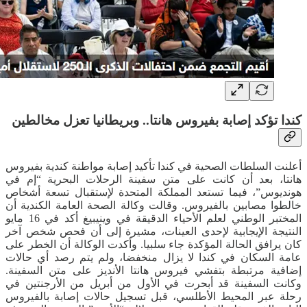
كندا تؤكد إصابة بفيروس هانتا.. وبريطانيا تعزل مخالطين
أعلنت السلطات الصحية في كندا تأكيد إصابة مواطنة كندية بفيروس
هانتا، بعد أن كانت على متن سفينة الرحلات البحرية “إم في
هونديوس”، فيما تستعد المملكة المتحدة لإستقبال تسعة أشخاص
خالطوا مصابين بالفيروس. وقالت وكالة الصحة العامة الكندية أن
المختبر الوطني لعلم الأحياء الدقيقة في وينيبيغ أكد في 16 مايو
النتيجة الإيجابية لإحدى العينات، مشيرة إلى أن فحص شخص آخر
كان يرافق الحالة المؤكدة جاء سلبيا. وأكدت الوكالة أن الخطر على
عامة السكان في كندا لا يزال منخفضا، ولم يتم رصد أي حالات
إضافية مرتبطة بتفشي فيروس هانتا الأنديز على متن السفينة.
وكانت السفينة قد أبحرت في الأول من أبريل من الأرجنتين في
رحلة عبر المحيط الأطلسي، قبل تسجيل حالات إصابة بالفيروس