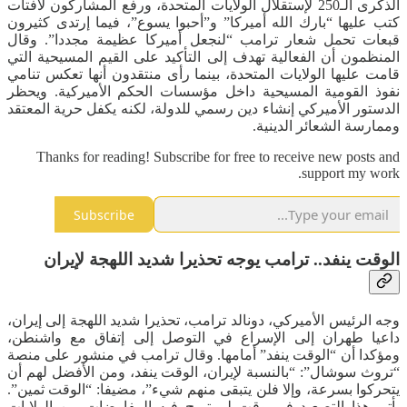
الذكرى الـ250 لإستقلال الولايات المتحدة، ورفع المشاركون لافتات
كتب عليها “بارك الله أميركا” و”أحبوا يسوع”، فيما إرتدى كثيرون
قبعات تحمل شعار ترامب “لنجعل أميركا عظيمة مجددا”. وقال
المنظمون أن الفعالية تهدف إلى التأكيد على القيم المسيحية التي
قامت عليها الولايات المتحدة، بينما رأى منتقدون أنها تعكس تنامي
نفوذ القومية المسيحية داخل مؤسسات الحكم الأميركية. ويحظر
الدستور الأميركي إنشاء دين رسمي للدولة، لكنه يكفل حرية المعتقد
وممارسة الشعائر الدينية.
Thanks for reading! Subscribe for free to receive new posts and
support my work.
Subscribe
الوقت ينفد.. ترامب يوجه تحذيرا شديد اللهجة لإيران
وجه الرئيس الأميركي، دونالد ترامب، تحذيرا شديد اللهجة إلى إيران،
داعيا طهران إلى الإسراع في التوصل إلى إتفاق مع واشنطن،
ومؤكدا أن “الوقت ينفد” أمامها. وقال ترامب في منشور على منصة
“تروث سوشال”: “بالنسبة لإيران، الوقت ينفد، ومن الأفضل لهم أن
يتحركوا بسرعة، وإلا فلن يتبقى منهم شيء”، مضيفا: “الوقت ثمين”.
يأتي هذا التصعيد في وقت لم تبرح فيه المفاوضات بين الولايات