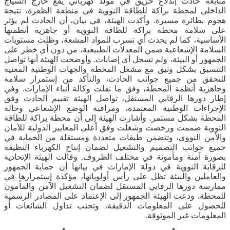
متابعة حادث إندلاع حريق في مولد كهربائي يقع خارج السياج
الداخلي لمحطة براكة للطاقة النووية في منطقة الظفرة، نتيجة
هجوم بطائرة مسيرة. وأكدت الهيئة، في بيان، أن الحادث لم يؤثر
على سلامة محطة براكة للطاقة النووية أو جاهزية أنظمتها
الأساسية، كما لم يحدث أي تسرب للمواد المشعة، وظلت مستويات
السلامة الإشعاعية ضمن المعدلات الطبيعية، من دون أي خطر على
الجمهور أو البيئة، ولم تسجل أي إصابات. وأوضحت الهيئة أنها تواصل
التنسيق بشكل وثيق مع مشغل المحطة والجهات الوطنية المعنية
للتحقق من جميع جوانب الحادث، والتأكد من إستمرار سلامة
وجاهزية أنظمة المحطة، وفق ما نقلت وكالة أنباء الإمارات. وفي
إطار دورها الرقابي المستقل، تواصل الهيئة تقييم الحادث وفق
الإجراءات الوطنية المعتمدة، ومراقبة الوضع الإشعاعي وحالة
المحطة بشكل مستمر. وأشارت الهيئة إلى أن محطة براكة للطاقة
النووية صممت ورخصت وشغلت وفق أعلى المعايير الدولية للأمان
والأمن النووي، وتتضمن طبقات متعددة ومستقلة من الحماية في
جميع جوانب التصميم والتشغيل لضمان إنتاج الكهرباء النظيفة
بصورة آمنة ومأمونة في مختلف الظروف. وقالت الهيئة الإتحادية
للرقابة النووية في دولة الإمارات في بيانها أن حماية الجمهور
والعاملين والبيئة تظل على رأس أولوياتها، مؤكدة إستمرارها في
ممارسة دورها الرقابي المستقل لضمان التشغيل الآمن والمأمون
للمحطة. ودعت الهيئة الجمهور إلى الإعتماد على المصادر الرسمية
للحصول على المعلومات الدقيقة، وتجنب تداول الشائعات أو
المعلومات غير الموثوقة.