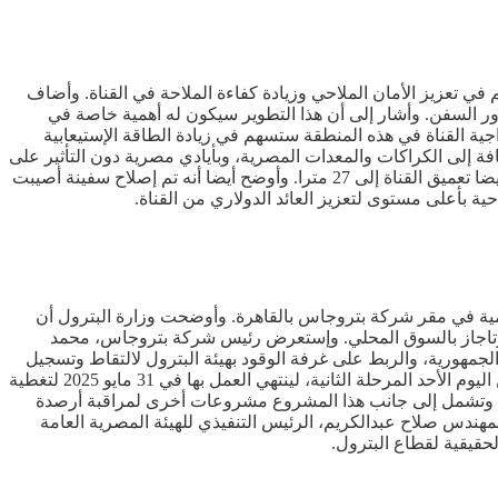
ي تعزيز الأمان الملاحي وزيادة كفاءة الملاحة في القناة. وأضاف
ة سيزيد مساحة الإزدواج 10 كيلومترات؛ مما يسهم في تسهيل مرور السفن. وأشار إلى أن هذا التطوير سيكون له أهمية خاصة في
ة القناة في هذه المنطقة ستسهم في زيادة الطاقة الإستيعابية
لمصري، بالإضافة إلى الكراكات والمعدات المصرية، وبأيادي مصرية دون التأثير على
سير المجرى الملاحي أثناء التنفيذ. وأشار إلى أنه بعد تطوير القطاع الجنوبي في أبريل الماضي، لم يحدث أي شحوط في المنطقة، وأنه سيتم أيضا تعميق القناة إلى 27 مترا. وأوضح أيضا أنه تم إصلاح سفينة أصيبت
رقمية في مقر شركة بتروجاس بالقاهرة. وأوضحت وزارة البترول أن
البوتاجاز بالسوق المحلي. وإستعرض رئيس شركة بتروجاس، محمد
مهورية، والربط على غرفة الوقود بهيئة البترول لالتقاط وتسجيل
الكميات. وتعتبر هذه هي المرحلة الأولى في تطبيق منظومة سكادا التي تشمل مواقع الشركة في (الجيزة/سوهاج/الإسكندرية) على أن تبدأ من اليوم الأحد المرحلة الثانية، لينتهي العمل بها في 31 مايو 2025 لتغطية
ة محطات ومواقع شركة بتروجاس. كما إستعرض كافة خطط التحول الرقمي في منظومة البوتاجاز بالشركة التي تستمر حتى عام 2028، وتشمل إلى جانب هذا المشروع مشروعات أخرى لمراقبة أرصدة
لمهندس صلاح عبدالكريم، الرئيس التنفيذي للهيئة المصرية العامة
حقيقية لقطاع البترول.