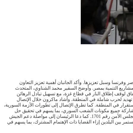
ر وفرنسا وسبل تعزيزها. وأكد الجانبان أهمية تعزيز التعاون
شاريع التنمية بمصر. وأوضح السفير محمد الشناوي، المتحدث
فاق لوقف إطلاق النار في قطاع غزة، مع تسهيل تبادل الرهائن
 تهديد لحرب شاملة في المنطقة. وأشاد ماكرون خلال الإتصال
ستقرار في المنطقة. كما تطرق الإتصال إلى تطورات الأزمة السورية،
 مشاركة جميع مكونات الشعب السوري، بما يسهم في تحقيق حل
مستدام للأزمة. وفي السياق ذاته، ناقش الجانبان الوضع في لبنان، حيث أكدا ضرورة إستكمال تنفيذ بنود إتفاق وقف إطلاق النار؛ وفق قرار مجلس الأمن رقم 1701. كما دعا الرئيسان إلى مواصلة دعم الجيش
تمر بين البلدين إزاء القضايا ذات الإهتمام المشترك، بما يسهم في