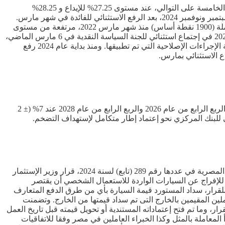
قرر البنك المركزي المصري، الحفاظ على سعر الفائدة الرئيسية على الجنيه، في إجتماع لجنة السياسة النقدية، يوم الخميس الماضي، للمرة الخامسة على التوالي، عند مستوى 27.25% للإيداع و 28.25%
للإقراض. وكان البنك المركزي المصري قد قرر تثبيت أسعار الفائدة دون تغيير في أخر 4 إجتماعات للجنة السياسة النقدية في مايو ويوليو وسبتمبر ونوفمبر 2024، بعد الرفع الاستثنائي للفائدة في شهر مارس.
ويشهد الاقتصاد المصري تشديد نقدي لما يزيد عن عامين وتسعة أشهر، إذ صعدت أسعار الفائدة الرئيسية على الجنيه بواقع 19 نقطة مئوية كاملة (1900 نقطة أساس) منذ شهر مارس 2022، مرتفعة من مستوى
8.25% سعر الإيداع و9.25% سعر الإقراض إلى 27.25% للإيداع و28.25% للإقراض. يذكر أن البنك المركزي المصري، قرر خلال العام الجاري 2024 في إجتماع استثنائي للجنة السياسة النقدية في 6 مارس الماضي،
رفع أسعار الفائدة بواقع 6 نقاط مئوية كاملة، من مستوى 21.25% للإيداع و 22.25% للإقراض، إلى 27.25% و28.25% على التوالي، ضمن حزمة الإجراءات الإصلاحية التي تم تطبيقها. ومنذ بداية عام 2024 رفع
قرر البنك المركزي المصري خلال إجتماع لجنة السياسة النقدية، يوم الخميس الماضي، تمديد الأفق الزمني لمعدلات التضخم المستهدفة إلى الربع الرابع من عام 2026 والربع الرابع من عام 2028 عند 7% (± 2
أصدر وزير الإستثمار والتجارة الخارجية، حسن الخطيب، القرار رقم 319 لسنة 2024 لتنظيم سوق السيارات في مصر. ونشرت جريدة الوقائع المصرية في عددها رقم 289 (تابع) لسنة 2024، قرار وزير الإستثمار
ار، أنه يشترط للإفراج عن السيارات الواردة للاستعمال الشخصي أن يقتصر
كما يشترط وفقا للقرار، سداد المستورد قيمة السيارة بأي من طرق الدفع المتعارف
، فيما عدا سيارات الدبلوماسيين والمصريين العاملين المقيمين بالخارج التى تم سداد قيمتها من الخارج. وتضمنت
رار، وما تم فتح إعتماداته المستندية أو تحويل قيمته قبل تاريخ العمل
 المعاملة بالمثل وكذا الخبراء العاملين في مصر وفقا للاتفاقيات