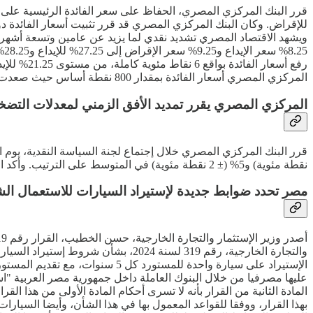
المركزي المصري أسعار الفائدة بمقدار 800 نقطة أساس حيث صعدت بمقدار نقطتين مئويتين في إجتماع فبراير، ثم 6 نقاط مئوية في الإجتماع الاستثنائي بمارس.
المركزي المصري يقرر تمديد الأفق الزمني لمعدلات التضخم 
نقطة مئوية) و5% (± 2 نقطة مئوية) في المتوسط على الترتيب. وأكد البنك المركزي، في بيان صحفي، أن ذلك يأتي إتساقا مع التقدم التدريجي للبنك المركزي نحو إعتماد إطار متكامل لإستهداف التضخم.
مصر تحدد ضوابط جديدة لإستيراد السيارات للاستعمال ا
والتجارة الخارجية، رقم 319 لسنة 24
الإستيراد على سيارة واحدة للمس
المادة الثانية من القرار بأنه لا تسرى أحكام المادة الأولى من هذا الق
بهذا القرار، ووفقا للقواعد المعمول بها في هذا الشأن، وأيضا السيارات