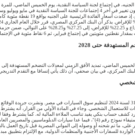
المستهدفة حتى 2028
لشخصي
20، بشأن شروط إستيراد السيارات للاستعمال الشخصي. وجاء في المادة الأولي من القر
تورد كل 5 سنوات، مع تقديم المستورد كشف حساب بنكي يفيد تناسب الملاءة المالية له. 
عليها مصرفيا من خلال البنوك العاملة داخل جمهورية مصر العربية "استيفاء نموذج رقم (4)"
رار على، ما تم شحنه أو وصوله إلى المواني المصرية قبل تاريخ العمل بالق
 الواردة للسفارات الأجنبية والمنظمات الدولية، مع الإلتزام بتطبيق مبدأ