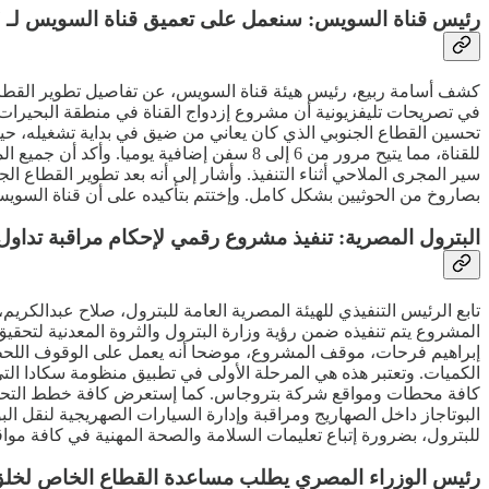
رئيس قناة السويس: سنعمل على تعميق قناة السويس لـ 27 مترا
كشف أسامة ربيع، رئيس هيئة قناة السويس، عن تفاصيل تطوير القطاع ا
تحسين القطاع الجنوبي الذي كان يعاني من ضيق في بداية تشغيله، حي
للقناة، مما يتيح مرور من 6 إلى 8 سفن إضاف
بصاروخ من الحوثيين بشكل كامل. وإختتم بتأكيده على أن قناة السويس لا تتوقف عن العمل على مدار الـ 24 ساعة، حيث تقدم الخ
البترول المصرية: تنفيذ مشروع رقمي لإحكام مراقبة تداول 
تابع الرئيس التنفيذي للهيئة المصرية العامة للبترول، صلاح عبدالكر
المشروع يتم تنفيذه ضمن رؤية وزارة البترول والثروة المعدنية لتحق
إبراهيم فرحات، موقف المشروع، موضحا أنه يعمل على الوقوف اللحظي 
البوتاجاز داخل الصهاريج ومراقبة وإدارة السيارات الصهريجية لنقل ال
للبترول، بضرورة إتباع تعليمات السلامة والصحة المهنية في كافة موا
رئيس الوزراء المصري يطلب مساعدة القطاع الخاص لخلق إ