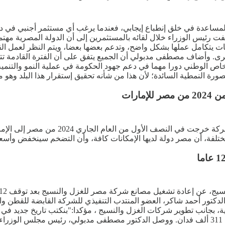
عدة في خلق إنطباع إيجابي، فعندما يرغب أي مستثمر أجنبي في دخول
 رئيس الوزراء خلال لقائه بالمستثمرين إلى أن الدولة المصرية مهتمة
قطاعات يتكامل عملها بشكل واضح، وتدعم بعضها بعضا، ويتم النظر لعمل
خرى. وأضاف مصطفى مدبولي أن الجميع يتفق على أن الفترة القادمة ت
اص الوطني دورا مهما في دعم جهود الحكومة في عملية النمو والتنمية.
صورة النمطية السائدة؛ لأن هذا من شأنه تحقيق إستقرار هذا البلد وهو 
قال محمد الإتربي، الرئيس التنفيذي للبنك 
صر دولة لديها الإمكانات كافة، وأن التضخم سينخفض وأسعار الفائدة ستنخفض ب
ة، بجانب تطوير شركات الغزل والنسيج ، مؤكدا:"بنكتب تاريخ جديد في ه
كانت المساحة المنزرعة حوالي 250 فدان، وهذا العام زادت لتصل إلى 311 ألف فدان. ووصل الدكتور مص