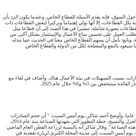
 السوق، فإنه يقدم الأسئلة للقطاع الخاص، وعندما يكون الرد بأن
 بكل القطاعات، إلا أنها تولي إهتماما وتركيزا لبعض القطاعات ذات
 القطاعات بصورة شاملة، مشيرا في هذا الصدد إلى أن قطاعا مثل
تطلب العمل على تحسين مناخ الأعمال والإستثمار بشكل أكبر، من
 وتابع: نأمل أن يسهم القطاع الخاص معنا في الحديث عما تبذله
ما سيعود بالنفع والمصلحة لكل من الدولة والقطاع الخاص.
الأهلي المصري، أن 2360 شركة خرجت في النصف الأول من العام الجاري 2024 من مصر إلى الإمارات، بسبب التسهيلات في بيئة الأعمال هناك. وأضاف في لقاء مع
ين 3% و6% خلال عام 2025.
أعلن أحمد شاكر، العضو المنتدب للشركة القابضة للقطن والغزل والنسيج، عن إعادة تشغيل مصانع شركة مصر للغزل والنسيج بعد توقف 12 عاما. وأوضح أحمد شاكر، يوم أمس السبت: " أن حجم الصادرات
المصرية من الحرير الصناعي والبولستر 2.3 مليون دولار ".وإستعرض الدكتور أحمد شاكر، العضو المنتدب التنفيذي للشركة القابضة للقطن والغزل والنسيج، خطة التطوير التي شهدتها الصناعة منذ عام 2014،
ذه الصناعة". وقال شاكر أنه بالنسبة لزراعة القطن العام الماضي
طفى مدبولي، رئيس مجلس الوزراء، يوم أمس السبت، إلى مدينة المحلة الكبرى لزيارة تفقدية في