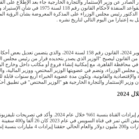
رئيس الجمهورية رقم 258 لسنة 2024 بتشكيل الح
77 لسنة 2005 وتعديلاتها، وعلى موافقة الدكتور رئيس مجلس الوزراء على المذكرة المعر
 به إعتبارا من اليوم التالي لتاريخ نشره .
ى من القانون ليصبح "الوزير الذي يصدر بتحديده قرار من رئيس مجلس ال
مجلس الوزراء، وتضم في عضويتها الوزير المختص، ووزير المالية، والو
والإقتصادية والقانونية، وتكون مدة عضوية الخبراء أربع سنوات قابلة
كشف الفريق أسامة ربيع، رئيس هيئة قناة السويس، عن إنخفاض