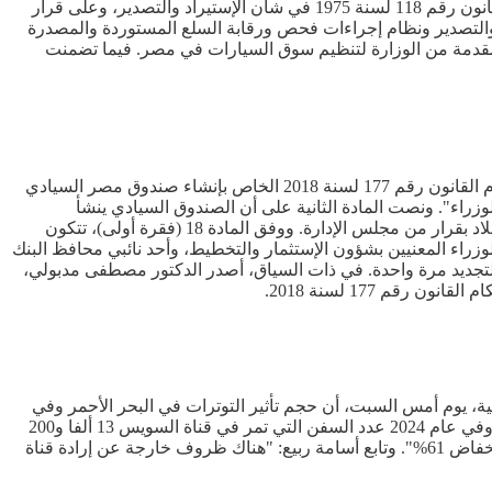
الدولية والضوابط المنظمة لذلك. وذكرت الوقائع المصرية أن هذا القرار الصادر عن وزير الإستثمار والتجارة الخارجية جاء بعد الإطلاع على القانون رقم 118 لسنة 1975 في شأن الإستيراد والتصدير، وعلى قرار
كومة، وعلى لائحة القواعد المنفذة لأحكام القانون رقم 118 لسنة 1975 في شأن الإستيراد والتصدير ونظام إجراءات فحص ورقابة السلع المستوردة والمصدرة
وضة بشأن الرؤية المقدمة من الوزارة لتنظيم سوق السيارات في مصر. فيما تضمنت
نشرت الجريدة الرسمية، في عددها رقم 43 (تابع) الصادر بتاريخ 24 أكتوبر 2024، القانون رقم 158 لسنة 2024، والذي يتضمن تعديل بعض أحكام القانون رقم 177 لسنة 2018 الخاص بإنشاء صندوق مصر السيادي
وزراء". ونصت المادة الثانية على أن الصندوق السيادي ينشأ
كشخصية إعتبارية مستقلة تتبع مجلس الوزراء، ويكون مقره الرئيسي في محافظة القاهرة، مع إمكانية إنشاء فروع أو مكاتب داخل وخارج البلاد بقرار من مجلس الإدارة. ووفق المادة 18 (فقرة أولى)، تتكون
زراء المعنيين بشؤون الإستثمار والتخطيط، وأحد نائبي محافظ البنك
 للتجديد مرة واحدة. في ذات السياق، أصدر الدكتور مصطفى مدبولي،
 حجم إيرادات القناة بنسبة 61% خلال عام 2024. وأكد في تصريحات تليفزيونية، يوم أمس السبت، أن حجم تأثير التوترات في البحر الأحمر وفي
المنطقة بسبب التصعيد الإسرائيلي على حركة الملاحة. وتابع: "عدد السفن التي تمر في قناة السويس في عام 2023 كان 26 ألفا و400 سفينة وفي عام 2024 عدد السفن التي تمر في قناة السويس 13 ألفا و200
سفينة بإنخفاض 50%". وأضاف ربيع: "الإيرادات في 2023 كانت 10 مليارات و200 مليون دولار والعام الحالي حققنا إيرادات 4 مليارات بنسبة إنخفاض 61%". وتابع أسامة ربيع: "هناك ظروف خارجة عن إرادة قناة