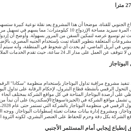
لجنوبي للقناة، موضحا أن هذا المشروع يعد نقلة نوعية كبيرة ستسهم ف
في تصريحات تليفزيونية أن مشروع إزدواج القناة في منطقة البحيرات المر
ث تم توسيع عرضه لتمكين السفن من المرور بسهولة. وأوضح أن إزدواجي
ية يوميا. وأكد أن جميع المشروعات المتعلقة بتطوير القناة تمت بإستخدام الجنيه ا
دمات الملاحية بأعلى مستوى لتعزيز العائد الدولاري من القناة.
البوتاجاز
يم، تنفيذ مشروع مراقبة تداول البوتاجاز بإستخدام منظومة "سكادا" ال
يق التحول الرقمي بأنشطة قطاع البترول، لإحكام الرقابة على تداول 
على أرصدة البوتاجاز المتاحة في كل مواقع الشركة بمختلف أنحاء الج
كاف
بوتاجاز، ومشروع إدارة بيانات معدات تعبئة إسطوانات البوتاجاز. ووجه ا
قع الشركة بكل دقة وحزم للحفاظ على العنصر البشري، لكونه الثروة ال
نطباع إيجابي أمام المستثمر الأجنبي