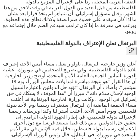
الضفة الغربية المحتلة، ردا على الإعتراف المزمع بالدولة
الفلسطينية من قبل العديد من الدول الغربية في وقت لاحق من هذا
الشهر. وقال مسؤول إسرائيلي، أن نتنياهو لم يتخذ قرارا بعد بشأن
ما إذا كان سيقدم على خطوة ضم الضفة وكذلك نطاق هذه الخطوة،
ويرغب في معرفة ما إذا كان ترامب سيدعم الضم خلال إجتماعه مع
روبيو.
البرتغال تعلن الإعتراف بالدولة الفلسطينية
أعلن وزير خارجية البرتغال، باولو رانغيل، مساء أمس الأحد، إعتراف
بلاده بالدولة الفلسطينية. وفي تصريح للصحفيين في نيويورك، عشية
الدورة الثمانين للجمعية العامة للأمم المتحدة، أوضح وزير الخارجية
أن هذا القرار "هو نتيجة مباشرة لمداولات مجلس الوزراء يوم 18
سبتمبر". وأضاف أن البرتغال "تؤيد حل الدولتين بإعتباره السبيل
الوحيد لإحلال سلام دائم"، مبرزا أن "هذا الموقف لا يشكك في حق
إسرائيل في الوجود". وكانت وزارة الخارجية البرتغالية قد أعلنت
مساء الجمعة الماضية أن البرتغال ستعترف رسميا يوم الأحد بدولة
فلسطين. ويوم أمس الأحد، أعلنت أستراليا وكندا وبريطانيا رسميا
الإعتراف بدولة فلسطين، في إطار الجهود الدولية الرامية إلى
تحقيق حل الدولتين. يأتي ذلك فيما تستعد فرنسا مع دول أخرى
للاعتراف رسميا بدولة فلسطين، خلال قمة الإثنين في مقر الأمم
المتحدة في نيويورك. في المقابل، قال رئيس الوزراء الإسرائيلى،