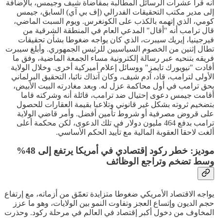
أنه قرأ عشرات الرسائل المطالبة بمقاضاة شيف وجيمس، بالإضافة
إلى مدير مكتب التحقيقات الفدرالي (إف بي آي) السابق، جيمس
كومي، الذي إتهمه بالكذب على الكونغرس. ويوم السبت الماضي،
قال ترامب أنه "أقال" المدعي العام في المنطقة الشرقية من
فيرجينيا، إيريك سيبرت، الذي كان يواجه ضغوطا بشأن تحقيقات
تطال إثنين من الخصوم السياسيين للرئيس الجمهوري. وأبلغ سيبرت
فريقه بتنحيه عبر رسالة إلكترونية مساء الجمعة الماضية، وفق ما
أفادت "نيويورك تايمز" ووسائل إعلام أميركية أخرى. وخلال الولاية
الأولى لترامب، قاد، آدم شيف، وكان آنذاك نائبا، التحقيق البرلماني
بحق ترامب في أول محاكمة عزل له. وبعد مغادرته البيت الأبيض،
أقامت جيمس دعوى إحتيال ضد ترامب، قائلة أنه وشركته قاما
بتضخيم ثروته بشكل غير قانوني وتلاعبا بقيمة العقارات للحصول
على قروض مصرفية أو شروط تأمين أفضل. وأمر قاضي الولاية
ترامب بدفع 464 مليون دولار في تلك الدعوى، لكن محكمة أعلى
ألغت لاحقا العقوبة المالية مع تأييد الحكم الأساسي.
موديز: خطر ركود إقتصادي في أمريكا يرتفع إلى 48%
وسط تضخم وتراجع الوظائف
يواجه الاقتصاد الأمريكي ضغوطا متزايدة تعمّق من أزماته، مع إرتفاع
حجم الديون وإتساع العجز وتفاوت النمو بين الولايات، وهو ما عزز
المخاوف من دخول أكبر إقتصاد في العالم في مرحلة ركود. وحذرت