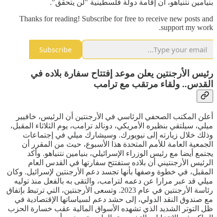
بنيامين نتنياهو، أن إقامة دولة فلسطينية "لن يتحقق".
Thanks for reading! Subscribe for free to receive new posts and
support my work.
Subscribe
رئيس الأرجنتين يعلن موعد إفتتاح سفارة بلاده في
القدس.. ولقاء مرتقب مع ترامب
أعلن المكتب الصحفي الرئاسي في الأرجنتين أن الرئيس، خافيير
ميلي، سيلتقي بنظيره الأمريكي، دونالد ترامب، يوم الثلاثاء المقبل،
وذلك خلال زيارته إلى نيويورك. وسيشارك ميلي في إجتماعات
الجمعية العامة للأمم المتحدة هذا الأسبوع، حيث من المقرر أن
يجتمع أيضا مع رئيس الوزراء الإسرائيلي، بنيامين نتنياهو. وأكد
الرئيس الأرجنتيني أن بلاده ستفتتح سفارتها في القدس العام
المقبل، في خطوة وصفها بأنها تجسد دعم الأرجنتين لإسرائيل. وكان
ميلي قد عبر مرارا عن دعمه لترامب، والتقى به بالفعل منذ توليه
رئاسة الأرجنتين في عام 2023. وتسعى الأرجنتين، التي ترتبط بإتفاق
مع صندوق النقد الدولي، إلى حشد دعم لسياساتها الإقتصادية في
ظل التوتر الشديد الذي تشهده الأسواق المالية عقب خسارة الحزب