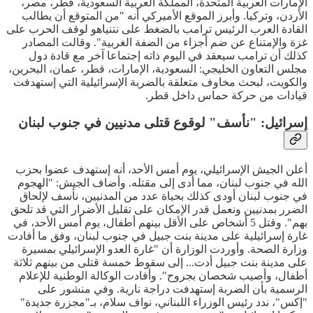
الإمارات العربية المتحدة، المملكة العربية السعودية، قطر، مصر،
الأردن، وتركيا. وأبرز الموقع الأميركي أنه "من المتوقع أن يطالب
القادة العرب الرئيس ترامب بالضغط على نتنياهو لوقف الحرب على
غزة والإمتناع عن ضم أجزاء من الضفة الغربية". وقالت المصادر
كذلك أن ترامب سيعقد في اليوم ذاته إجتماعا آخر مع قادة دول
مجلس التعاون الخليجي: السعودية، الإمارات، قطر، عمان، البحرين،
والكويت، لبحث مخاوف متعلقة بالضربة الإسرائيلية التي إستهدفت
قيادات من حركة حماس داخل قطر.
إسرائيل: "نأسف" لوقوع قتلى مدنيين في جنوب لبنان
أعلن الجيش الإسرائيلي، يوم أمس الأحد، أنه إستهدف عضوا بحزب
الله في جنوب لبنان، مما أدى إلى مقتله. وأضاف الجيش: "الهجوم
في جنوب لبنان أودى كذلك بحياة عدد من المدنيين، نأسف لإلحاق
الضرر بمدنيين ونعمل قدر الإمكان على تقليل الأضرار التي قد تلحق
بهم". وقتل 5 أشخاص على الأقل بينهم أطفال، يوم أمس الأحد، في
غارة إسرائيلية على مدينة بنت جبيل في جنوب لبنان، وفق ما أفادت
وزارة الصحة. وأوردت الوزارة أن "غارة العدو الإسرائيلي بمسيرة
على مدينة بنت جبيل أدت... إلى سقوط خمسة قتلى من بينهم ثلاثة
أطفال، وأصيب شخصان بجروح". وأفادت الوكالة الوطنية للإعلام
الرسمية بأن الضربة إستهدفت دراجة نارية. وفي منشور على
"إكس"، ندد رئيس الوزراء اللبناني، نواف سلام، بـ"مجزرة جديدة"