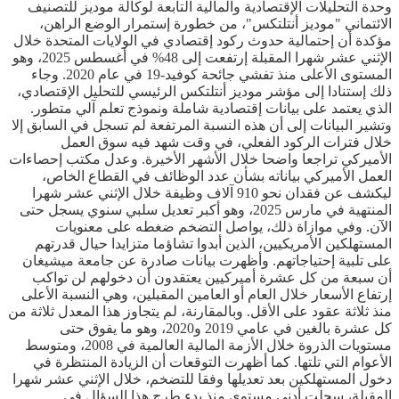
وحدة التحليلات الإقتصادية والمالية التابعة لوكالة موديز للتصنيف
الائتماني "موديز أنتلتكس"، من خطورة إستمرار الوضع الراهن،
مؤكدة أن إحتمالية حدوث ركود إقتصادي في الولايات المتحدة خلال
الإثني عشر شهرا المقبلة إرتفعت إلى 48% في أغسطس 2025، وهو
المستوى الأعلى منذ تفشي جائحة كوفيد-19 في عام 2020. وجاء
ذلك إستنادا إلى مؤشر موديز أنتلتكس الرئيسي للتحليل الإقتصادي،
الذي يعتمد على بيانات إقتصادية شاملة ونموذج تعلم آلي متطور.
وتشير البيانات إلى أن هذه النسبة المرتفعة لم تسجل في السابق إلا
خلال فترات الركود الفعلي، في وقت شهد فيه سوق العمل
الأميركي تراجعا واضحا خلال الأشهر الأخيرة. وعدل مكتب إحصاءات
العمل الأميركي بياناته بشأن عدد الوظائف في القطاع الخاص،
ليكشف عن فقدان نحو 910 آلاف وظيفة خلال الإثني عشر شهرا
المنتهية في مارس 2025، وهو أكبر تعديل سلبي سنوي يسجل حتى
الآن. وفي موازاة ذلك، يواصل التضخم ضغطه على معنويات
المستهلكين الأمريكيين، الذين أبدوا تشاؤما متزايدا حيال قدرتهم
على تلبية إحتياجاتهم. وأظهرت بيانات صادرة عن جامعة ميشيغان
أن سبعة من كل عشرة أميركيين يعتقدون أن دخولهم لن تواكب
إرتفاع الأسعار خلال العام أو العامين المقبلين، وهي النسبة الأعلى
منذ ثلاثة عقود على الأقل. وبالمقارنة، لم يتجاوز هذا المعدل ثلاثة من
كل عشرة بالغين في عامي 2019 و2020، وهو ما يفوق حتى
مستويات الذروة خلال الأزمة المالية العالمية في 2008، ومتوسط
الأعوام التي تلتها. كما أظهرت التوقعات أن الزيادة المنتظرة في
دخول المستهلكين بعد تعديلها وفقا للتضخم، خلال الإثني عشر شهرا
المقبلة، سجلت أدنى مستوى منذ بدء طرح هذا السؤال في