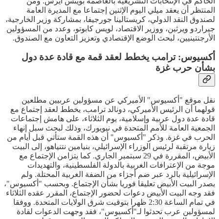
الحاكم في الإنتخابات التشريعية بالعاصمة بوينس أيرس. ومن
المنتظر أن يعقد ميلي اليوم الإثنين إجتماعا مع المديرة العامة
لصندوق النقد الدولي، كريستالينا جورجيفا، بمشاركة وزير الخارجية،
جيراردو ويرثين، ووزير الاقتصاد، لويس كابوتو، وعدد من المسؤولين
الأرجنتينيين، لبحث الوضع الإقتصادي وتعزيز التعاون مع الصندوق.
أكسيوس: ترامب يخطط لعقد قمة مع قادة عدة دول
بشأن حرب غزة
نقل موقع "أكسيوس" الأميركي عن مسؤولين عربيين مطلعين
قولهما أن الرئيس الأميركي، دونالد ترامب، يخطط لعقد إجتماع مع
قادة عدة دول عربية وإسلامية، يوم الثلاثاء، على هامش إجتماعات
الجمعية العامة للأمم المتحدة في نيويورك، وذلك لبحث سبل إنهاء
الحرب في غزة. وذكر "أكسيوس" أن هذه القمة ستأتي قبل أيام من
زيارة مرتقبة لرئيس الوزراء الإسرائيلي، بنيامين نتنياهو، إلى البيت
الأبيض، المقررة في 29 سبتمبر الجاري. كما يتزامن الإجتماع مع
موجة من الإعترافات الغربية بالدولة الفلسطينية، والتهديدات
الإسرائيلية بالرد عبر ضم أجزاء من الضفة الغربية المحتلة. ولم
يصدر البيت الأبيض تعليقا فوريا بشأن الإجتماع. وبحسب "أكسيوس"،
فقد وجه البيت الأبيض دعوات لحضور الإجتماع، المقرر عقده الثلاثاء
في تمام الساعة 2:30 ظهرا بتوقيت شرق الولايات المتحدة. ووفقا
لمسؤولين عرب تحدثوا لـ"أكسيوس"، فقد وجهت الدعوات لقادة