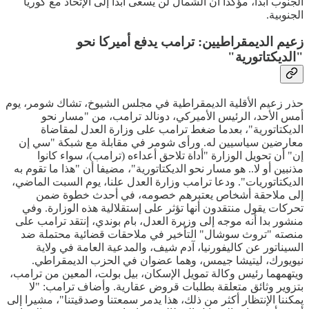
الجنوب أبدا، مؤكدا أن الشمال لن يسعى أبدا إلى الإتحاد مع كوريا
الجنوبية.
زعيم الديمقراطيين: ترامب يدفع أميركا نحو
"الديكتاتورية"
حذر زعيم الأقلية الديمقراطية في مجلس الشيوخ، تشاك شومر، يوم
أمس الأحد، الرئيس الأميركي، دونالد ترامب، من "مسار نحو
الديكتاتورية"، بعدما ضغط ترامب على وزارة العدل لمقاضاة
معارضين سياسيين له. ورأى شومر في مقابلة مع شبكة "سي إن
إن" أن تحويل الوزارة "أداة تلاحق أعداءه (ترامب)، سواء كانوا
مذنبين أو لا.. هو مسار نحو الديكتاتورية"، مضيفا أن "هذا ما تقوم به
الديكتاتوريات". ودعا ترامب وزارة العدل علنا، يوم السبت الماضي،
إلى ملاحقة أشخاص يعتبرهم خصومه، في أحدث خطوة ضمن
تحركات يقول منتقدون أنها تؤثر على إستقلالية هذه الوزارة. وفي
منشور بدا أنه موجه إلى وزيرة العدل، بام بوندي، إنتقد ترامب على
منصته "تروث سوشال" التأخير في ملاحقات قضائية محتملة ضد
السيناتور عن كاليفورنيا، آدم شيف، والمدعية العامة في ولاية
نيويورك، ليتيشا جيمس، وهما عضوان في الحزب الديمقراطي.
ويتهمهما رئيس وكالة تمويل الإسكان، بيل بولت، المعين من ترامب،
بتزوير وثائق متعلقة بطلبات قروض عقارية. وأضاف ترامب: "لا
يمكننا الإنتظار أكثر من ذلك، هذا يدمر سمعتنا وصدقيتنا"، مشيرا إلى