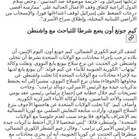
ترتكبها إسرائيل وبـ"جريمة موصوفة ضد المدنيين". وحض سلام
الدول الراعية لإتفاق وقف الأعمال العدائية على "ممارسة أقصى
درجات الضغط على إسرائيل لوقف اعتداءاتها فورا، والإنسحاب من
الأراضي اللبنانية المحتلة، وإطلاق سراح الأسرى".
كيم جونغ أون يضع شرطا للتباحث مع واشنطن
كشف الزعيم الكوري الشمالي، كيم جونغ أون، اليوم الإثنين، أن
بلاده ترحب بإجراء محادثات مع الولايات المتحدة بشرط أن تتخلى
واشنطن عن الحديث عن نزع سلاح بيونغ يانغ النووي. ونقلت وكالة
"يونهاب" الكورية الجنوبية للأنباء عن كيم قوله: "أن بيونغ يانغ لديها
نية لإجراء محادثات مع الولايات المتحدة إذا تخلت واشنطن عن
مخاوفها (الجوفاء) بشأن نزع السلاح النووي، مشيرا إلى أنه يحتفظ
بذكريات جيدة مع الرئيس الأميركي، دونالد ترامب". وجاءت
تصريحات كيم خلال خطابه في إجتماع برلماني رئيسي عقد يومي
السبت والأحد الماضيين، وفقا لوكالة الأنباء المركزية الكورية.
وأضاف كيم: "إذا تخلت الولايات المتحدة عن هاجسها الأجوف بنزع
السلاح النووي، وأرادت متابعة التعايش السلمي مع كوريا الشمالية
بعد الإعتراف بالواقع، فلا يوجد سبب لعدم جلوسنا مع الولايات
المتحدة". وإستطرد قائلا: "إنني شخصيا لا أزال أحتفظ بذكريات جيدة
مع الرئيس الأميركي ترامب". وقال زعيم الشطر الكوري الشمالي،
متطرقا إلى الحديث عن كوريا الجنوبية، أنه لن يجري محادثات مع