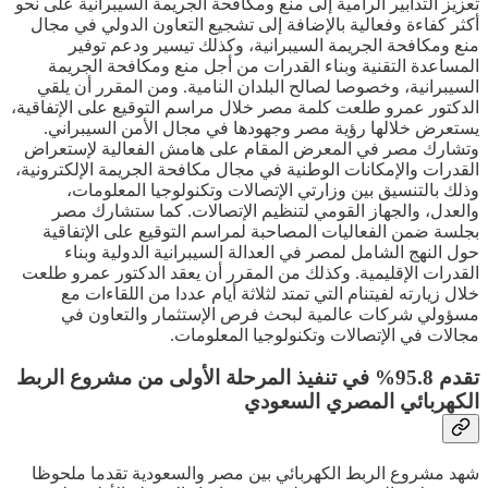
تعزيز التدابير الرامية إلى منع ومكافحة الجريمة السيبرانية على نحو
أكثر كفاءة وفعالية بالإضافة إلى تشجيع التعاون الدولي في مجال
منع ومكافحة الجريمة السيبرانية، وكذلك تيسير ودعم توفير
المساعدة التقنية وبناء القدرات من أجل منع ومكافحة الجريمة
السيبرانية، وخصوصا لصالح البلدان النامية. ومن المقرر أن يلقي
الدكتور عمرو طلعت كلمة مصر خلال مراسم التوقيع على الإتفاقية،
يستعرض خلالها رؤية مصر وجهودها في مجال الأمن السيبراني.
وتشارك مصر في المعرض المقام على هامش الفعالية لإستعراض
القدرات والإمكانات الوطنية في مجال مكافحة الجريمة الإلكترونية،
وذلك بالتنسيق بين وزارتي الإتصالات وتكنولوجيا المعلومات،
والعدل، والجهاز القومي لتنظيم الإتصالات. كما ستشارك مصر
بجلسة ضمن الفعاليات المصاحبة لمراسم التوقيع على الإتفاقية
حول النهج الشامل لمصر في العدالة السيبرانية الدولية وبناء
القدرات الإقليمية. وكذلك من المقرر أن يعقد الدكتور عمرو طلعت
خلال زيارته لفيتنام التي تمتد لثلاثة أيام عددا من اللقاءات مع
مسؤولي شركات عالمية لبحث فرص الإستثمار والتعاون في
مجالات في الإتصالات وتكنولوجيا المعلومات.
تقدم 95.8% في تنفيذ المرحلة الأولى من مشروع الربط
الكهربائي المصري السعودي
شهد مشروع الربط الكهربائي بين مصر والسعودية تقدما ملحوظا