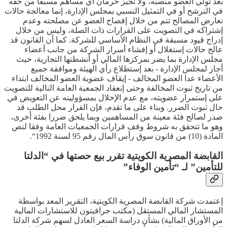
بعد تولي العضو منصبه، ولا تجيز حرمان أي مساهم مسبقا من حقه
في الترشح أو في التمثيل النسبي بمجلس الإدارة، إنما معالجة حالات
تعارض المصالح تتم من خلال إفصاح العضو عن مصلحته وعدم
إشتراكه في التصويت على القرارات ذات الصلة، وليس من خلال
إدراج قيود مسبقة في النظام الأساسي للشركة. كما أن القانون قد
عالج حالات إستغلال أو إفشاء أسرار الشركة من جانب أعضاء
مجلس الإدارة بما يضر بمركزها المالي أو أنشطتها التجارية، حيث
أجاز لمجلس الإدارة - بعد إستطلاع رأي الهيئة وموافقة جميع
الأعضاء عدا العضو المخالف - إيقاف عضوية العضو المخالف ابتداء
من تاريخ ثبوت المخالفة وحتى إنعقاد الجمعية العامة التالية للتصويت
على إستمرار عضويته، مع عدم الإخلال بمسؤوليته عن التعويض في
حال ثبوت الضرر. وبناء على ما تقدم، فإن القرار محل الطلب قد
صدر لصالح فئة معينة من المساهمين وبما يلحق ضررا بفئة أخرى،
وهو ما تتحقق به شروط وقف قرارات الجمعيات العامة وفقا لنص
المادة (10) من قانون سوق رأس المال رقم 95 لسنة 1992“.
القابضة المصرية الكويتية تقرر بيع حصتها في “الدلتا
للتأمين” لـ “تأمين الوفاء”
إعتمدت شركة القابضة المصرية الكويتية، التقرير المعد بواسطة
المستشار المالي المستقل (مكتب جرافيتون للاستشارات المالية
من الأوراق المالية) بشأن دراسة السعر العادل لسهم شركة الدلتا