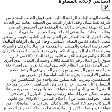
الأساسي لإخلاله بالمساواة
وافقت الهيئة العامة للرقابة المالية، على قبول الطلب المقدم من
شركة بلدنا بشأن وقف القرار الثالث من الجمعية العامة غير العادية
لشركة جهينة للصناعات الغذائية المنعقدة في أغسطس الماضي.
وقالت الرقابة المالية في إفصاح، يوم الخميس الماضي، أنه تقرر
وقف القرار الثالث الصادر عن العمومية غير العادية لجهينة والمتعلق
بتعديل المادة 22 من النظام الأساسي.
وجاء في بيان الرقابة المالية:
“
بعد دراسة الطلب والمستندات المقدمة من طالب الوقف والشركة
ومراجعة الإطار القانوني الحاكم، وفي ضوء الأسباب الجدية والأركان
الشكلية والموضوعية اللازمة قانونا ووفقا للمادة (10) من قانون
سوق رأس المال رقم 95 لسنة 1992، وحيث أن التعديل الذي أجري
على المادة (22) من النظام الأساسي للشركة يؤدي إلى إقصاء فئة
من المساهمين الرئيسيين من حقهم القانوني في الترشح لعضوية
مجلس الإدارة، بما يخل بمبدأ المساواة وتكافؤ الفرص بين
المساهمين، ويترتب عليه تمكين فئة واحدة من المساهمين من
السيطرة على مجلس الإدارة وحرمان المساهمين الآخرين من حق
التمثيل النسبي الذي أوجبت قواعد القيد بالبورصة المصرية مراعاته،
وهو ما يشكل ضررا لمساهم رئيسي ويخل بالتوازن الواجب في
هيكل الحوكمة. فضلا عن أن أحكام المادتين (97) و(98) من قانون
الشركات رقم 159 لسنة 1981 وكذلك البند (ح) من المادة (40) من
قواعد قيد وشطب الأوراق المالية قد نظمت حالات تعارض المصالح