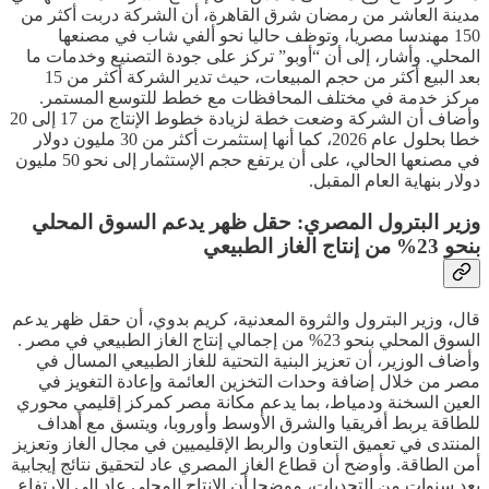
مدينة العاشر من رمضان شرق القاهرة، أن الشركة دربت أكثر من
150 مهندسا مصريا، وتوظف حاليا نحو ألفي شاب في مصنعها
المحلي. وأشار، إلى أن “أوبو” تركز على جودة التصنيع وخدمات ما
بعد البيع أكثر من حجم المبيعات، حيث تدير الشركة أكثر من 15
مركز خدمة في مختلف المحافظات مع خطط للتوسع المستمر.
وأضاف أن الشركة وضعت خطة لزيادة خطوط الإنتاج من 17 إلى 20
خطا بحلول عام 2026، كما أنها إستثمرت أكثر من 30 مليون دولار
في مصنعها الحالي، على أن يرتفع حجم الإستثمار إلى نحو 50 مليون
دولار بنهاية العام المقبل.
وزير البترول المصري: حقل ظهر يدعم السوق المحلي
بنحو 23% من إنتاج الغاز الطبيعي
قال، وزير البترول والثروة المعدنية، كريم بدوي، أن حقل ظهر يدعم
السوق المحلي بنحو 23% من إجمالي إنتاج الغاز الطبيعي في مصر .
وأضاف الوزير، أن تعزيز البنية التحتية للغاز الطبيعي المسال في
مصر من خلال إضافة وحدات التخزين العائمة وإعادة التغويز في
العين السخنة ودمياط، بما يدعم مكانة مصر كمركز إقليمي محوري
للطاقة يربط أفريقيا والشرق الأوسط وأوروبا، ويتسق مع أهداف
المنتدى في تعميق التعاون والربط الإقليميين في مجال الغاز وتعزيز
أمن الطاقة. وأوضح أن قطاع الغاز المصري عاد لتحقيق نتائج إيجابية
بعد سنوات من التحديات، موضحا أن الإنتاج المحلي عاد إلى الإرتفاع