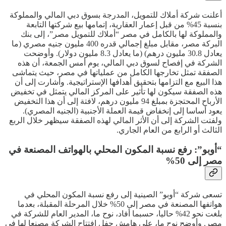
أعلنت شركة أملاك للتمويل، المدرجة بسوق دبي المالي والمملوكة
بنسبة 45% من قبل إعمار العقارية، إتمامها بيع شركتها التابعة
والمملوكة لها بالكامل في مصر “أملاك للتمويل مصر”، إلى بنك
البركة مصر، مقابل مبلغ إجمالي قدره 400 مليون جنيه مصري (ما
يعادل 30.8 مليون درهم) (ما يعادل 8.3 مليون دولار). وأوضحت
الشركة في إفصاح لسوق دبي المالي، يوم أمس الجمعة، أن هذه
الصفقة تمثل تخارجها الكامل من عملياتها في مصر، حيث يتماشى
هذا البيع مع التزامها بتحقيق أهدافها الإستراتيجية. وأشارت إلى أن
هذه الصفقة سيكون لها تأثير على المركز المالي يتمثل في تخفيض
الأرباح المحتجزة بمبلغ 94 مليون درهم، لافتة إلى أن هذا التخفيض
يعود أساسا إلى إنخفاض قيمة العملة الأجنبية (الجنيه المصري).
ولفتت الشركة إلى أن الأثر المالي لهذه الصفقة سيظهر خلال الربع
الثالث أو الرابع من العام الجاري.
“أوبو”: رفع نسبة المكون المحلي بالهواتف المصنعة في
مصر إلى 50%
تسعى شركة “أوبو” الصينية إلى رفع نسبة المكون المحلي في
هواتفها المصنعة في مصر إلى 50% خلال المرحلة المقبلة، بعدما
بلغت نحو 42% حاليا، حسبما أفاد، نوح ما، المدير العام للشركة في
مصر. وأوضح نوح ما، على هامش حفل إفتتاح الشركة مصنعا لها في