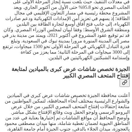
في معدلات التنفيذ، حيث بلغت نسبة إنجاز المرحلة الأولى على
الجانب المصري نحو 95.8% حتى الأول من أكتوبر الجاري. ويعد
المشروع محطة رئيسية في مسار التعاون الإقليمي في مجال
الطاقة؛ إذ يسهم في تعزيز أمن الإمدادات الكهربائية ودعم صادرات
الكهرباء، إلى جانب فتح أفاق أوسع لتجارة الطاقة بين البلدين
ومنطقة الشرق الأوسط؛ وفقا لبيان لمجلس الوزراء المصري. وكان
قد تم توقيع عقود المشروع في أكتوبر 2021، ويمتد من مدينة بدر في
مصر إلى المدينة المنورة مرورا بمدينة تبوك في السعودية. وتبلغ
قدرة التبادل الكهربائي في المرحلة الأولى نحو 1500 ميجاوات، ترتفع
إلى 3000 ميجاوات في المرحلة الثانية؛ مما يعزز من كفاءة
وإستدامة الشبكتين الكهربائيتين في البلدين.
الجيزة تخصص شاشات عرض كبرى بالميادين لمتابعة
إفتتاح المتحف المصري الكبير
أعلنت محافظة الجيزة تخصيص شاشات عرض كبرى في الميادين
والشوارع الرئيسية بمختلف أنحاء المحافظة، لتمكين المواطنين من
متابعة إحتفالات إفتتاح المتحف المصري الكبير، من خلال عرض
البرومو الرسمي ولوجو الحفل وبث وقائع الإفتتاح بشكل مباشر.
وأوضح المحافظ أن مواقع الشاشات تم إختيارها بعناية في عدد من
المناطق الحيوية لضمان تغطية شاملة، منها ميدان مصطفى محمود
بالعجوزة، ميدان الجلاء بالدقي، جنوب الجيزة أمام جامعة القاهرة،