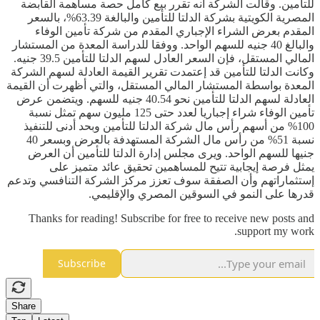
للتأمين. وقالت الشركة أنه تقرر بيع كامل حصة مساهمة القابضة
المصرية الكويتية بشركة الدلتا للتأمين والبالغة 63.39%، بالسعر
المقدم بعرض الشراء الإجباري المقدم من شركة تأمين الوفاء
والبالغ 40 جنيه للسهم الواحد. ووفقا للدراسة المعدة من المستشار
المالي المستقل، فإن السعر العادل لسهم الدلتا للتأمين 39.5 جنيه.
وكانت الدلتا للتأمين قد إعتمدت تقرير القيمة العادلة لسهم الشركة
المعدة بواسطة المستشار المالي المستقل، والتي أظهرت أن القيمة
العادلة لسهم الدلتا للتأمين نحو 40.54 جنيه للسهم. ويتضمن عرض
تأمين الوفاء شراء إجباريا لعدد حتى 125 مليون سهم تمثل نسبة
100% من أسهم رأس مال شركة الدلتا للتأمين وبحد أدنى للتنفيذ
نسبة 51% من رأس مال الشركة المستهدفة بالعرض وبسعر 40
جنيها للسهم الواحد. ويرى مجلس إدارة الدلتا للتأمين أن العرض
يمثل فرصة إيجابية تتيح للمساهمين تحقيق عائد متميز على
إستثماراتهم وأن الصفقة سوف تعزز مركز الشركة التنافسي وتدعم
قدرها على النمو في السوقين المصري والإقليمي.
Thanks for reading! Subscribe for free to receive new posts and
support my work.
Subscribe
Share