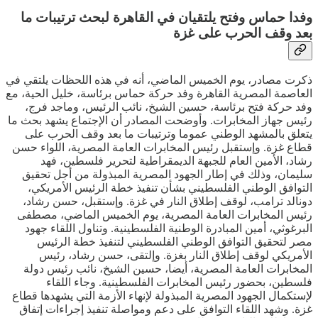
وفدا حماس وفتح يلتقيان في القاهرة لبحث ترتيبات ما
بعد وقف الحرب على غزة
ذكرت مصادر، يوم الخميس الماضي، أنه في هذه اللحظات يلتقي في
العاصمة المصرية القاهرة وفد حركة حماس برئاسة، خليل الحية، مع
وفد حركة فتح برئاسة، حسين الشيخ، نائب الرئيس، وماجد فرج،
رئيس جهاز المخابرات. وأوضحت المصادر أن الإجتماع يشهد بحث ما
يتعلق بالمشهد الوطني عموما وترتيبات ما بعد وقف الحرب على
قطاع غزة. وإستقبل رئيس المخابرات العامة المصرية، اللواء حسن
رشاد، الأمين العام للجبهة الديمقراطية لتحرير فلسطين، فهد
سليمان، وذلك في إطار الجهود المصرية المبذولة من أجل تحقيق
التوافق الوطني الفلسطيني بشأن تنفيذ خطة الرئيس الأمريكي،
دونالد ترامب، لوقف إطلاق النار في غزة. وإستقبل، حسن رشاد،
رئيس المخابرات العامة المصرية، يوم الخميس الماضي، مصطفى
البرغوثي، أمين المبادرة الوطنية الفلسطينية. وتناول اللقاء جهود
مصر لتحقيق التوافق الوطني الفلسطيني لتنفيذ خطة الرئيس
الأمريكي لوقف إطلاق النار بغزة. وإلتقى، حسن رشاد، رئيس
المخابرات العامة المصرية، أيضا، حسين الشيخ، نائب رئيس دولة
فلسطين، بحضور رئيس المخابرات الفلسطينية. وجاء اللقاء
لإستكمال الجهود المصرية المبذولة لإنهاء الأزمة التي يشهدها قطاع
غزة. وشهد اللقاء التوافق على دعم ومواصلة تنفيذ إجراءات إتفاق