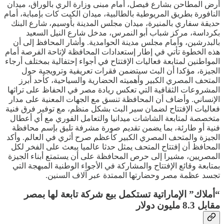
أرض المطاحن بشارع فيصل، أمام مبنى وزارة الري بالوراق، ميدان
النافورة بطريق المريوطية بالطالبية، ميدان الكيت كات بإمبابة، أمام
حديقة سفاري بالمنيرة، ميدان مجلس المدينة بأوسيم، شارع البنك
بكرداسة، مركز شباب أبو النمرس، مدخل شارع النيل السعيد
بالبدرشين، وأمام مجلس مدينة الحوامدية. وأشار المحافظ إلى أن
هذه الخطوة تأتي في إطار إستعدادات المحافظة لإتاحة الفرصة أمام
المواطنين لمتابعة فعاليات الإفتتاح في أجواء إحتفالية بمختلف أرجاء
الجيزة، مؤكدا أن البث سيتضمن فقرات تعريفية وترويجية حول
المتحف المصري الكبير وأهميته الحضارية والسياحية، كأحد أبرز
المشروعات الثقافية التي تعكس ريادة مصر في الحفاظ على تراثها
الإنساني. وأضاف أن المحافظة تنسق مع الجهات المعنية على مدار
فعاليات الإفتتاح لضمان سير البث بشكل منظم، مع توفير فرق فنية
متخصصة لمتابعة الشاشات ميدانيا والتعامل الفوري مع أي أعطال
فنية أو طارئة، بما يضمن تقديم صورة مشرفة تليق بإسم محافظة
الجيزة والمتحف المصري الكبير كأعظم صرح أثري في العالم. وأكد
المحافظ أن إفتتاح المتحف يمثل حدثا عالميا يبعث على الفخر لكل
المصريين، مشيرا إلى حرص المحافظة على أن يستمتع أبناء الجيزة
بمتابعة وقائع الإفتتاح والمشاركة في الأجواء الوطنية المبهجة التي
تجسد عظمة مصر وحضارتها الممتدة عبر آلاف السنين.
“أملاك” الإماراتية تستكمل بيع شركة تابعة لها بمصر
مقابل 8.3 مليون دولار