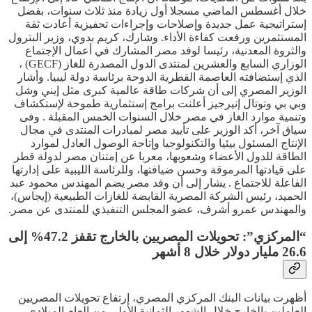
خلال أغسطس الماضي مسجلا أول زيادة منذ ثلاث سنوات، بفضل
إستراتيجية عمل جديدة وإصلاحات وإجراءات تحفيزية أعادت ثقة
المستثمرين ورفعت كفاءة الأداء. وشارك، كريم بدوي، وزير البترول
والثروة المعدنية، رئيسا لوفد مصر المشارك في أعمال الإجتماع
الوزاري السابع والعشرين لمنتدى الدول المصدرة للغاز (GECF) ،
الذي إستضافته العاصمة القطرية الدوحة برئاسة دولة ليبيا. وأشار
الوزير المصري إلى أن شركات طاقة عالمية كبرى مثل إيني وشل
وبي بي وتوتال إنيرجيز أعلنت برامج إستثمارية طموحة لإستكشاف
وتنمية موارد الغاز في مصر خلال السنوات الخمس المقبلة . وفى
سياق آخر، أكد الوزير على تأييد مصر لمبادرات المنتدى في مجال
الإنتاج المسئول بيئيا والتكنولوجيا وإتاحة الوصول العادل لموارد
الطاقة للدول الأعضاء وشعوبها، معربا عن إمتنان مصر لدولة قطر
على قيادتها المرموقة وحسن ضيافتها، وللرئاسة الليبية على إدارتها
الفاعلة للاجتماع . يشار إلى أن وفد مصر يضم المهندس محمود عبد
الحميد، رئيس الشركة المصرية القابضة للغازات الطبيعية (إيجاس)،
والمهندس عمرو أشرف، عضو المجلس التنفيذي للمنتدى عن مصر.
“المركزي”: تحويلات المصريين بالخارج تقفز 47.2% إلى
26.6 مليار دولار خلال 8 أشهر
أظهرت بيانات البنك المركزي المصري، إرتفاع تحويلات المصريين
العاملين بالخارج خلال الشهور الثمانية الأولى من العام الميلادي