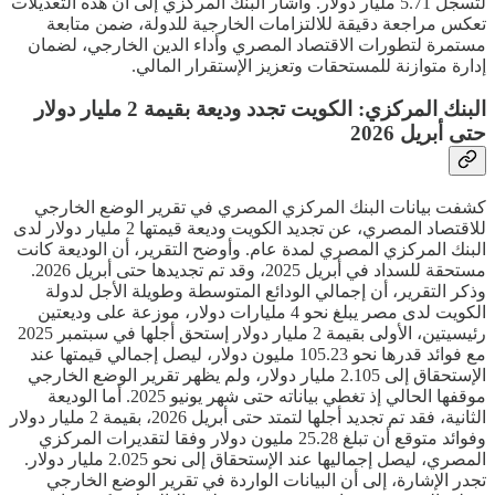
لتسجل 5.71 مليار دولار. وأشار البنك المركزي إلى أن هذه التعديلات
تعكس مراجعة دقيقة للالتزامات الخارجية للدولة، ضمن متابعة
مستمرة لتطورات الاقتصاد المصري وأداء الدين الخارجي، لضمان
إدارة متوازنة للمستحقات وتعزيز الإستقرار المالي.
البنك المركزي: الكويت تجدد وديعة بقيمة 2 مليار دولار
حتى أبريل 2026
كشفت بيانات البنك المركزي المصري في تقرير الوضع الخارجي
للاقتصاد المصري، عن تجديد الكويت وديعة قيمتها 2 مليار دولار لدى
البنك المركزي المصري لمدة عام. وأوضح التقرير، أن الوديعة كانت
مستحقة للسداد في أبريل 2025، وقد تم تجديدها حتى أبريل 2026.
وذكر التقرير، أن إجمالي الودائع المتوسطة وطويلة الأجل لدولة
الكويت لدى مصر يبلغ نحو 4 مليارات دولار، موزعة على وديعتين
رئيسيتين، الأولى بقيمة 2 مليار دولار إستحق أجلها في سبتمبر 2025
مع فوائد قدرها نحو 105.23 مليون دولار، ليصل إجمالي قيمتها عند
الإستحقاق إلى 2.105 مليار دولار، ولم يظهر تقرير الوضع الخارجي
موقفها الحالي إذ تغطي بياناته حتى شهر يونيو 2025. أما الوديعة
الثانية، فقد تم تجديد أجلها لتمتد حتى أبريل 2026، بقيمة 2 مليار دولار
وفوائد متوقع أن تبلغ 25.28 مليون دولار وفقا لتقديرات المركزي
المصري، ليصل إجماليها عند الإستحقاق إلى نحو 2.025 مليار دولار.
تجدر الإشارة، إلى أن البيانات الواردة في تقرير الوضع الخارجي