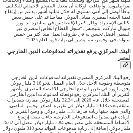
منهية أشهر من التراجع، وسجلت قطاعات التصنيع والبناء والخدمات
نموا ملموسا. وأضافت الوكالة أن معدل التضخم الإجمالي للتكاليف
تباطأ ليصل إلى أدنى مستوى له خلال ثمانية أشهر، بدعم من إرتفاع
قيمة الجنيه المصري مقابل الدولار، مما ساعد على خفض بعض
تكاليف الإستيراد. وقال كبير الإقتصاديين في ستاندرد آند بورز
جلوبال ماركت إنتليجنس: “سجل القطاع الخاص المصري غير
النفطي أفضل تحسن له في ظروف العمل منذ أكثر من خمس
سنوات في نوفمبر، مما يشير إلى نهاية قوية لعام 2025”.
البنك المركزي يرفع تقديراته لمدفوعات الدين الخارجي
لمصر
رفع البنك المركزي المصري تقديراته لمدفوعات الدين الخارجي
متوسطة وطويلة الأجل خلال العام المقبل بنحو 3.16 مليار دولار،
وفق ما ورد في تقرير الوضع الخارجي للاقتصاد المصري. وأظهر
التقرير أن البنك المركزي رفع توقعاته لمدفوعات الدين الخارجي
المستحقة خلال عام 2026 إلى 32.34 مليار دولار، مقارنة بتقديرات
سابقة بلغت 29.18 مليار دولار في تقريره الصادر نوفمبر الماضي،
والذي شهد حينها زيادة قدرها 1.31 مليار دولار. وأوضح التقرير أن
الزيادة في تقديرات المدفوعات الخارجية جاءت نتيجة إرتفاع
الأقساط المستحقة على مصر بنحو 2.84 مليار دولار لتصل إلى 26.62
مليار دولار، إضافة إلى زيادة مدفوعات الفوائد بنحو 318 مليون دولار