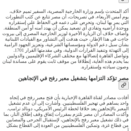
أكد المتحدث بإسم وزارة الخارجية المصرية، السفير تميم خلاف،
يوم أمس الأربعاء، في تصريحات، أن مصر تتابع عن كثب التطورات
التي يمر بها لبنان، وتحرص على دعمه في الحفاظ على إستقراره
ووحدة أراضيه وتفادي أي تصعيد يمكن أن يهدد أمنه أو أمن المنطقة.
وأضاف خلاف أن الزيارة الأخيرة لوزير الخارجية المصري إلى بيروت
جاءت في هذا الإطار، حيث هدفت إلى التشاور مع القيادات اللبنانية
بشأن سبل دعم الدولة ومؤسساتها الشرعية، وتعزيز الجهود الرامية
إلى التهدئة وتنفيذ القرارات الدولية، وفي مقدمتها القرار 1701.
وتواصل القاهرة إتصالاتها مع مختلف الشركاء الإقليميين والدوليين
بما يخدم هذه الغاية، إنطلاقا من موقف ثابت يقوم على مساندة لبنان
وصون سيادته وإستقراره.
مصر تؤكد التزامها بتشغيل معبر رفح في الإتجاهين
أفادت مصادر لقناة القاهرة الإخبارية بأن فتح معبر رفح في إتجاه
واحد يساهم في تهجير الفلسطينيين. وأشارت إلى أن عدم تشغيل
المعبر بالإتجاهين يعد خلافا لخطة الرئيس الأمريكي، دونالد ترامب.
وأكدت المصادر أن مصر تلتزم بمقررات إتفاق وقف إطلاق النار، بما
في ذلك تشغيل معبر رفح بالإتجاهين، لإستقبال الجرحى والمصابين
من قطاع غزة، وتمكين الفلسطينيين من العودة إلى القطاع بشكل
آمن.