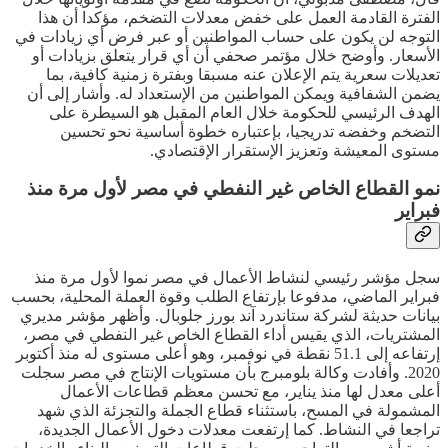
الفترة القادمة العمل على خفض معدلات التضخم، مؤكدا أن هذا
التوجه لن يكون على حساب المواطنين أو عبر فرض أي زيادات في
الأسعار. وأوضح خلال مؤتمر صحفي أن أي قرار يتعلق بزيادات أو
تعديلات سعرية يتم الإعلان عنه مسبقا وبفترة زمنية كافية، بما
يضمن الشفافية ويمكن المواطنين من الإستعداد له. وأشار إلى أن
الهدف الرئيسي للحكومة خلال العام المقبل هو السيطرة على
التضخم وخفضه تدريجيا، بإعتباره خطوة أساسية نحو تحسين
مستوى المعيشة وتعزيز الإستقرار الإقتصادي.
نمو القطاع الخاص غير النفطي في مصر لأول مرة منذ
فبراير
سجل مؤشر رئيسي لنشاط الأعمال في مصر نموا لأول مرة منذ
فبراير الماضي، مدفوعا بإرتفاع الطلب وقوة العملة المحلية، بحسب
بيانات حديثة لشركة ستاندرد آند بورز جلوبال. وأظهر مؤشر مديري
المشتريات، الذي يقيس أداء القطاع الخاص غير النفطي في مصر،
إرتفاعه إلى 51.1 نقطة في نوفمبر، وهو أعلى مستوى له منذ أكتوبر
2020. وأفادت وكالة بلومبرج بأن مستويات الإنتاج في مصر سجلت
أعلى معدل لها منذ يناير، مع تحسن معظم قطاعات الأعمال
المشمولة في المسح، باستثناء قطاع الجملة والتجزئة الذي شهد
تراجعا في النشاط. كما إرتفعت معدلات دخول الأعمال الجديدة،