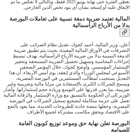
تغطي الفترة حتى نهاية يونيو 2025 فقط، وبالتالي لا تعكس ما تم
الإتفاق عليه أو إستجد بشأن أي بنود تخص الدين الخارجي.
المالية تعتمد ضريبة دمغة نسبية على تعاملات البورصة
بدلا من الأرباح الرأسمالية
أعلن، وزير المالية، أحمد كجوك، تعديل نظام الضرائب على
التصرفات في الأوراق المالية المقيدة، بحيث يتم تطبيق ضريبة
الدمغة النسبية بدلا من ضريبة الأرباح الرأسمالية، بهدف تبسيط
إجراءات المحاسبة وتسهيل تحصيل الضريبة المستحقة وتحفيز
الإستثمار المؤسسي. وأوضح كجوك، خلال المؤتمر الصحفي
الأسبوعي لمجلس الوزراء والذي إنعقد، يوم أمس الأربعاء، أن هذا
التعديل يستجيب لمطالب المستثمرين في البورصة المصرية،
ويسمح للشركات الكبرى بالإستفادة من مزايا مالية وضريبية وغير
ضريبية، بما يعزز قدرتها على التوسع وزيادة حجم إستثماراتها. وأشار
الوزير إلى أن الحكومة بالتنسيق مع وزارة الإستثمار والرقابة المالية
تعمل على حزمة متكاملة لتشجيع تسجيل الشركات في البورصة
المصرية، وجعلها منصة جاذبة للطروحات الجديدة، مما يعود بالنفع
على الاقتصاد ويحقق مكاسب مشتركة لجميع الأطراف.
البورصة تعلن نهاية حق وموعد توزيع كوبون العامة
للصوامع