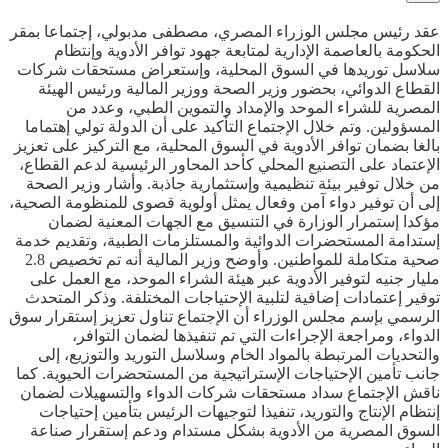
عقد رئيس مجلس الوزراء المصري، مصطفى مدبولي، إجتماعا بمقر
الحكومة بالعاصمة الإدارية لمتابعة جهود توافر الأدوية وإنتظام
سلاسل توريدها في السوق المحلية، وإستعراض مستحقات شركات
القطاع الدوائي، بحضور وزير الصحة ووزير المالية ورئيس الهيئة
المصرية للشراء الموحد والإمداد والتموين الطبي، وعدد من
المسؤولين. وتم خلال الإجتماع التأكيد على أن الدولة تولي إهتماما
بالغا بضمان توافر الأدوية في السوق المحلية، مع التركيز على تعزيز
الإعتماد على التصنيع المحلي كأحد المحاور الرئيسية لدعم القطاع،
من خلال توفير بيئة تنظيمية وإستثمارية جاذبة. وأشار وزير الصحة
إلى أن توفير دواء آمن وفعال يمثل أولوية قصوى للمنظومة الصحية،
مؤكدا إستمرار الوزارة في التنسيق مع الجهات المعنية لضمان
إستدامة المستحضرات الدوائية والمستلزمات الطبية، وتقديم خدمة
صحية متكاملة للمواطنين. وأوضح وزير المالية أنه تم تخصيص 2.8
مليار جنيه لتوفير الأدوية عبر هيئة الشراء الموحد، مع العمل على
توفير إعتمادات إضافية لتلبية الإحتياجات المختلفة. وذكر المتحدث
الرسمي بإسم مجلس الوزراء أن الإجتماع تناول تعزيز إستقرار سوق
الدواء، ومراجعة الإجراءات التي تم تنفيذها لضمان التوافر،
والتحديات المرتبطة بالمواد الخام وسلاسل التوريد والتوزيع، إلى
جانب تأمين الإحتياجات الإستراتيجية من المستحضرات الحيوية. كما
ناقش الإجتماع سداد مستحقات شركات الدواء والتسهيلات لضمان
إنتظام الإنتاج والتوريد، تنفيذا لتوجيهات الرئيس بتأمين إحتياجات
السوق المصرية من الأدوية بشكل مستدام ودعم إستقرار صناعة