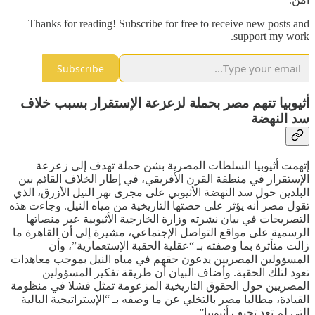
Thanks for reading! Subscribe for free to receive new posts and
support my work.
Subscribe
أثيوبيا تتهم مصر بحملة لزعزعة الإستقرار بسبب خلاف
سد النهضة
إتهمت أثيوبيا السلطات المصرية بشن حملة تهدف إلى زعزعة
الإستقرار في منطقة القرن الأفريقي، في إطار الخلاف القائم بين
البلدين حول سد النهضة الأثيوبي على مجرى نهر النيل الأزرق، الذي
تقول مصر أنه يؤثر على حصتها التاريخية من مياه النيل. وجاءت هذه
التصريحات في بيان نشرته وزارة الخارجية الأثيوبية عبر منصاتها
الرسمية على مواقع التواصل الإجتماعي، مشيرة إلى أن القاهرة ما
زالت متأثرة بما وصفته بـ “عقلية الحقبة الإستعمارية”، وأن
المسؤولين المصريين يدعون حقهم في مياه النيل بموجب معاهدات
تعود لتلك الحقبة. وأضاف البيان أن طريقة تفكير المسؤولين
المصريين حول الحقوق التاريخية المزعومة تمثل فشلا في منظومة
القيادة، مطالبا مصر بالتخلي عن ما وصفه بـ “الإستراتيجية البالية
التي لم تعد تخيف أثيوبيا”.