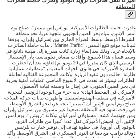
أميركا تنقل طائرات تزويد الوقود وتحرك حاملة طائرات
للمنطقة
غادرت حاملة الطائرات الأميركية "يو إس إس نيميتز"، صباح يوم
أمس الإثنين، مياه بحر الصين الجنوبي متجهة غربا، نحو منطقة
الشرط الأوسط، وسط الصراع الجاري بين إسرائيل وإيران. ووفقا
لبيانات موقع تتبع السفن، "Marine Traffic"، بدأت حاملة الطائرات
بالإتجاه غربا، وذلك بعد إلغاء زيارة كانت مقررة إلى مدينة دانانغ في
وسط فيتنام هذا الأسبوع. وأفادت مصادر دبلوماسية بأن الإستقبال
الرسمي الذي كان مقررا في 20 يونيو تم إلغاؤه، بعد أن أخطرت
السفارة الأميركية في هانوي الجهات المعنية بـ"متطلبات عملياتية
طارئة" حالت دون تنفيذ الزيارة. وكانت المجموعة القتالية لحاملة
الطائرات نيميتز قد نفذت في الأسبوع الماضي عمليات أمنية بحرية
في بحر الصين الجنوبي، في إطار ما وصفته قيادة الأسطول
الأميركي في المحيط الهادئ بأنه جزء من الوجود الروتيني للبحرية
الأميركية في منطقة الهندو-باسيفيك. وأظهرت بيانات حركة الملاحة
صباح يوم أمس الإثنين أن "نيميتز" تتجه غربا نحو الشرق الأوسط،
في وقت تشهد فيه المنطقة تصعيدا غير مسبوق بين إسرائيل وإيران.
ومن جهتهما، كشف مسؤولان أميركيان لوكالة "رويترز"، يوم أمس
الإثنين، أن الجيش الأميركي نقل عددا كبيرا من طائرات التزود
بالوقود إلى أوروبا، في خطوة تهدف إلى توفير خيارات للرئيس
دونالد ترامب مع تصاعد التوتر العسكري في الشرق الأوسط. وأكد