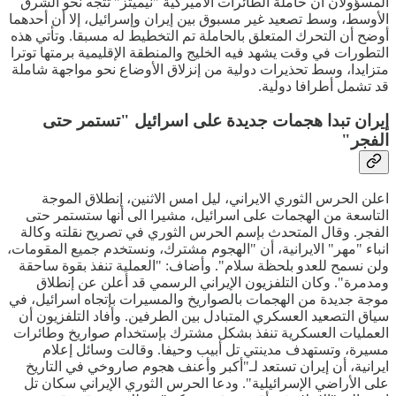
المسؤولان أن حاملة الطائرات الأميركية "نيميتز" تتجه نحو الشرق
الأوسط، وسط تصعيد غير مسبوق بين إيران وإسرائيل، إلا أن أحدهما
أوضح أن التحرك المتعلق بالحاملة تم التخطيط له مسبقا. وتأتي هذه
التطورات في وقت يشهد فيه الخليج والمنطقة الإقليمية برمتها توترا
متزايدا، وسط تحذيرات دولية من إنزلاق الأوضاع نحو مواجهة شاملة
قد تشمل أطرافا دولية.
إيران تبدا هجمات جديدة على اسرائيل "تستمر حتى
الفجر"
اعلن الحرس الثوري الايراني، ليل امس الاثنين، إنطلاق الموجة
التاسعة من الهجمات على اسرائيل، مشيرا الى أنها ستستمر حتى
الفجر. وقال المتحدث بإسم الحرس الثوري في تصريح نقلته وكالة
انباء "مهر" الايرانية، أن "الهجوم مشترك، ونستخدم جميع المقومات،
ولن نسمح للعدو بلحظة سلام". وأضاف: "العملية تنفذ بقوة ساحقة
ومدمرة". وكان التلفزيون الإيراني الرسمي قد أعلن عن إنطلاق
موجة جديدة من الهجمات بالصواريخ والمسيرات بإتجاه اسرائيل، في
سياق التصعيد العسكري المتبادل بين الطرفين. وأفاد التلفزيون أن
العمليات العسكرية تنفذ بشكل مشترك بإستخدام صواريخ وطائرات
مسيرة، وتستهدف مدينتي تل أبيب وحيفا. وقالت وسائل إعلام
ايرانية، أن إيران تستعد لـ"أكبر وأعنف هجوم صاروخي في التاريخ
على الأراضي الإسرائيلية". ودعا الحرس الثوري الإيراني سكان تل