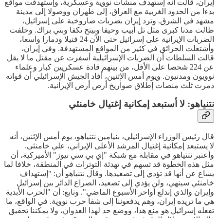
إيران، قالت أنه إستهدف منشآت نووية وعسكرية، وإستهدفت مواقع
بدءا من الحدود الغربية مع العراق، إلى طهران ووصولا إلى مدينة
مشهد في الشرق. وترد إيران بضربات صاروخية على إسرائيل،
طالت مدنا كبرى مثل تل أبيب وحيفا وبيتح تكفا وبني براك. وخلفت
الضربات الإيرانية على إسرائيل حتى الآن 24 قتيلا ودمارا واسعا،
وأشتعلت الحرائق في كثير من المواقع المستهدفة. وفي إيران،
قالت السلطات أن الضربات الإسرائيلية أسفرت عن مقتل ما لا يقل
عن 224 شخصا على الأقل، من بينهم قادة عسكريين كبار وعلماء
نوويون ومدنيون. ويوم أمس الإثنين، أفاد الجيش الإسرائيلي أن قواته
دمرت ثلث منصات إطلاق صواريخ أرض أرض الإيرانية.
نتنياهو: لا أستبعد إمكانية إغتيال خامنئي
قال رئيس الوزراء الإسرائيلي، بنيامين نتنياهو، يوم أمس الإثنين، أنه
لا يستبعد إمكانية إغتيال المرشد الأعلى الإيراني، علي خامنئي.
وأعتبر نتنياهو في مقابلة مع شبكة "إي بي سي نيوز" الأميركية، أن
مثل هذه الخطوة قد تسهم في تهدئة التوترات في المنطقة، خلافا لما
يشاع عن أنها قد تؤدي إلى تصعيدها. وقال نتنياهو أن: "إستهداف
خامنئي سينهي، ولن يؤدي إلى تصعيد، الصراع الدائر بين إسرائيل
وإيران والذي إندلع أواخر الأسبوع الماضي". وتابع: أن "الحرب الأبدية
هي ما تريده إيران، وهم يدفعوننا إلى شفا حرب نووية. في الواقع، ما
تفعله إسرائيل هو منع هذا، ووضع حد لهذا العدوان، ولا يمكننا تحقيق