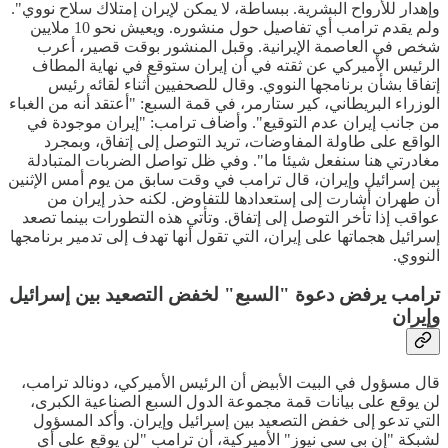
وإهدار للأرواح البشرية. ببساطة، لا يمكن لإيران إمتلاك سلاح نووي".
ولم يقدم ترامب أي تفاصيل حول منشوره. ويعيش نحو 10 ملايين
شخص في العاصمة الإيرانية. وقبل المنشور بوقت قصير، أعرب
الرئيس الأميركي عن ثقته في أن إيران ستوقع في نهاية المطاف
إتفاقا بشأن برنامجها النووي. وقال للصحفيين أثناء لقائه رئيس
الوزراء البريطاني، كير ستارمر، في قمة السبع: "أعتقد أنه من الغباء
من جانب إيران عدم التوقيع". وأضاف ترامب: "إيران موجودة في
الواقع على طاولة المفاوضات، تريد التوصل إلى إتفاق، وبمجرد
مغادرتي هنا سنفعل شيئا ما". وفي ظل تواصل الضربات المتبادلة
بين إسرائيل وإيران، قال ترامب في وقت سابق من يوم أمس الإثنين
أن طهران أشارت إلى إستعدادها للتفاوض. لكنه حذر إيران من
عواقب إذا تأخر التوصل إلى إتفاق. وتأتي هذه التطورات بينما تصعد
إسرائيل هجماتها على إيران، التي تقول أنها تهدف إلى تدمير برنامجها
النووي.
ترامب يرفض دعوة "السبع" لخفض التصعيد بين إسرائيل
وإيران
قال مسؤول في البيت الأبيض أن الرئيس الأميركي، دونالد ترامب،
لن يوقع على بيانات قمة مجموعة الدول السبع الصناعية الكبرى،
التي تدعو إلى خفض التصعيد بين إسرائيل وإيران. وأكد المسؤول
لشبكة "إن بي سي نيوز" الأميركية، أن ترامب "لن يوقع على أي