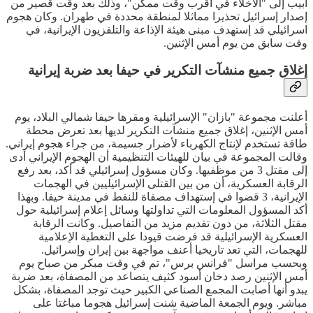
ابيب إلى "الاخلاء في أقرب وقت ممكن"، وذلك بعد وقت قصير من
إصدار إسرائيل تحذيرا مماثلا لمنطقة محددة في طهران. وكان هجوم
اسرائيلي قد إستهدف مبنى هيئة الإذاعة والتلفزيون الإيرانية، في
وقت سابق من يوم أمس الإثنين.
إغلاق جميع منشآت التكرير في حيفا بعد ضربة إيرانية
أعلنت مجموعة "بازان" الإسرائيلية ومقرها حيفا شمالي البلاد، يوم
أمس الإثنين، إغلاق جميع منشآت التكرير لديها بعد تعرض محطة
طاقة تستخدم لإنتاج الكهرباء لأضرار جسيمة، من جراء هجوم إيراني.
وقالت المجموعة في بيان للهيئات التنظيمية أن الهجوم الإيراني أدى
إلى مقتل 3 من موظفيها. وكان مسؤول إسرائيلي قد أكد، بعد رفع
الرقابة العسكرية، أن من بين القتلى الإسرائيليين في الهجمات
الإيرانية، 3 قضوا في إستهداف مصفاة للنفط في مدينة حيفا. وبهذا
أكد المسؤول المعلومات التي تداولتها وسائل إعلام إسرائيلية حول
مقتل الثلاثة، من دون تقديم مزيد من التفاصيل. وكانت الرقابة
العسكرية الإسرائيلية قد فرضت قيودا على التغطية الإعلامية
للهجمات، التي تعد تاريخيا أعنف مواجهة بين إيران وإسرائيل.
وبحسب مراسل "فرانس برس"، تم في وقت مبكر من صباح يوم
أمس الإثنين رصد دخان أسود كثيف يتصاعد من المصفاة، بعد ضربة
يبدو أنها أصابت المجمع الصناعي الكبير حيث توجد المصفاة، بشكل
مباشر. ويوم الجمعة الماضية شنت إسرائيل هجوما مباغتا على