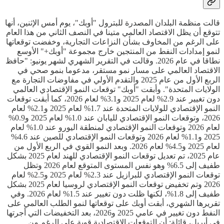
قالت منظمة البلدان المصدرة للبترول "أوبك"، يوم أمس الإثنين، أنها
تتوقع أن يظل الاقتصاد العالمي متينا في النصف الثاني من هذا العام
على الرغم من المخاوف بشأن النزاعات التجارية، وخفضت توقعاتها
لنمو إمدادات النفط من المنتجين خارج مجموعة "أوبك+" الأوسع
نطاقا في عام 2026. وقالت في التقرير الشهري لشهر يونيو: "حافظ
الاقتصاد العالمي على مسار نمو مستقر، مدعوما بنمو صحي في
الربع الأول من عام 2025 والتقدم الأولي في مفاوضات التجارة مع
الولايات المتحدة". وأبقت "أوبك" توقعات النمو الإقتصادي العالمي
دون تغيير عند 2.9% لعام 2025 و3.1% لعام 2026، كما أبقت توقعات
النمو الإقتصادي للولايات المتحدة عند 1.7% لعام 2025 و2.1% لعام
2026، وتوقعات النمو الإقتصادي لليابان عند 1.0% لعام 2025 و0.9%
لعام 2026 وتوقعات النمو الإقتصادي لمنطقة اليورو عند 1.0% لعام
2025 و1.1% لعام 2026 وتوقعات النمو الإقتصادي للصين عند 4.6%
لعام 2025 و4.5% لعام 2026. وبعد النمو القوي في الربع الأول من
عام 2025، تم تعديل توقعات النمو الإقتصادي للهند لعام 2025 بشكل
طفيف إلى 6.5% وهو نفس المستوى المتوقع لعام 2026 وتظل
توقعات النمو الإقتصادي للبرازيل عند 2.3% لعام 2025 و2.5% لعام
2026 وتم تخفيض توقعات النمو الإقتصادي لروسيا لعام 2025 بشكل
طفيف إلى 1.8%، لكنها ظلت دون تغيير عند 1.5% لعام 2026. وفي
تقريرها الشهري، أبقت أوبك على توقعاتها لنمو الطلب العالمي على
النفط دون تغيير في عامي 2025 و2026، بعد التخفيضات التي أجرتها
في أبريل، قائلة: أن التوقعات الإقتصادية قوية على الرغم من