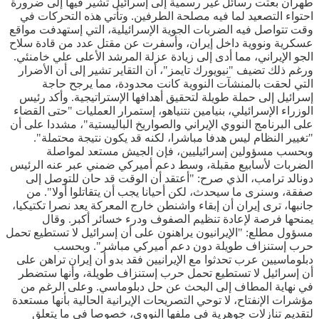
طهران بعثت رسائل غير رسمية إلى إسرائيل تشير فيها إلى ضرورة
احتواء التصعيد لما فيه مصلحة الطرفين. وتأتي هذه التحركات في
وقت تتواصل فيه الضربات الجوية الإسرائيلية، التي إستهدفت مواقع
عسكرية ونووية داخل إيران، وأسفرت عن مقتل عدد من قادة سلاح
الجو الإيراني، مما أدى إلى زيادة عزلة المرشد الأعلى علي خامنئي.
ورغم ذلك تضيف "نيويورك تايمز"، أن التقاير تشير إلى أن الأضرار
التي لحقت بالمنشآت النووية كانت محدودة، مما يرجح حاجة
إسرائيل إلى حملة طويلة لتحقيق أهدافها الإستراتيجية. وأكد رئيس
الوزراء الإسرائيلي، بنيامين نتنياهو، إستمرار العمليات "حتى القضاء
على البرنامج النووي الإيراني والصواريخ الباليستية"، مشددا على أن
"تغيير النظام ليس هدفا مباشرا، لكنه قد يكون نتيجة محتملة".
وبحسب مسؤولين إسرائيليين، فإن الجيش مستعد لمواصلة
الضربات لأسابيع مقبلة، وسط دعم أميركي ضمني عبر عنه الرئيس
دونالد ترامب، الذي صرح: "أعتقد أن الوقت قد حان للتوصل إلى
صفقة، وسنرى ما سيحدث، لكن أحيانا يجب أن يتقاتلوا أولا". من
جانبها، ترى إيران أن إبقاء واشنطن خارج المعركة يعد نصرا تكتيكيا،
يمنحها فرصة لإعادة تنظيم الصفوف ودرء خسائر أكبر. وقال
مسؤول مطلع: "الإيرانيون يراهنون على أن إسرائيل لا تستطيع تحمل
حرب إستنزاف طويلة دون دعم أميركي مباشر". وبحسب
دبلوماسيين عرب تحدثوا مع الإيرانيين فقد بدو أن إيران تراهن على
أن إسرائيل لا تستطيع تحمل حرب إستنزاف طويلة، وأنها ستضطر
في نهاية المطاف إلى البحث عن حل دبلوماسي. وعلى الرغم من
مؤشرات الإنفتاح، لا توحي التصريحات الإيرانية الحالية بأنها مستعدة
لتقديم تنازلات جوهرية في ملفها النووي، خصوصا في ما يتعلق