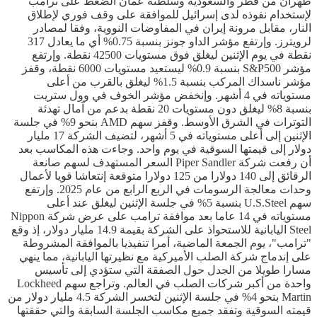
طهران من قطر والسعودية وسلطنة عمان الضغط على ترامب
لإستخدام نفوذه لدى إسرائيل للموافقة على وقف فوري لإطلاق
النار، مقابل مرونة إيران في المفاوضات النووية، وفقا لمصادر
لرويترز. وإرتفع مؤشر الداو جونز بنسبة 0.75% أي ما يعادل 317
نقطة في يوم الإثنين ليغلق فوق مستويات 42500 نقطة. وإرتفع
مؤشر S&P500 بنسبة 0.9% ليستعيد مستويات 6000 نقطة، وقفز
مؤشر ناسداك المركب بنسبة 1.5% ليغلق بالقرب من أعلى
مستوياته في 4 أشهر. وإنخفض مؤشر الخوف في وول ستريت
بنسبة 8% ليغلق دون مستويات 20 نقطة بدعم من آمال تهدئة
التوترات في الشرق الأوسط. وقفز سهم AMD بنحو 9% في جلسة
الإثنين إلى أعلى مستوياته في 5 أشهر، لتضيف الشركة 17 مليار
دولار إلى قيمتها السوقية في يوم واحد. وجاءت هذه المكاسب بعد
أن رفعت شركة Piper Sandler السعر المستهدف لسهم صانعة
الرقائق إلى 140 دولارا من 125 دولارا متوقعة إنتعاشا قويا لأعمال
وحدات معالجة الرسومات في الربع الرابع من عام 2025. وإرتفع
سهم U.S.Steel بنسبة 5% في جلسة الإثنين ليغلق عند أعلى
مستوياته في 14 عاما بعد موافقة ترامب على عرض شركة Nippon
Steel اليابانية للاستحواذ على الشركة بقيمة 14.9 مليار دولار، إذ وقع
"ترامب"، يوم الجمعة الماضية، أمرا تنفيذيا بالموافقة المشروطة
على إندماج شركة الصلب الأميركية مع نظيرتها اليابانية، مما ينهي
مسارا طويلا من الجدل حول الصفقة التي ستؤدي إلى تأسيس
واحدة من أكبر شركات الصلب في العالم. وتراجع سهم Lockheed
Martin بنحو 4% في جلسة الإثنين لتخسر الشركة 4.5 مليار دولار من
قيمته السوقية وتفقد جميع مكاسب الجلسة السابقة والتي حققتها