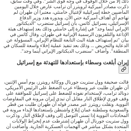
ذلك إلا من خلال الوقوف في وجه قوى الشر". وفي وقت سابق،
ذكرت مصادر أميركية لرويترز أن ترامب عارض خلال اليومين
الماضيين خطة إسرائيلية لإغتيال خامنئي، معتبرا أن طهران لم
تهاجم أي أهداف أميركية حتى الآن. وبدوره هدد وزير الدفاع
الإسرائيلي، يسرائيل كاتس، بأن إسرائيل ستضرب "الديكتاتور
الإيراني أينما وجد" في إشارة إلى خامنئي وذلك بعد إستهداف هيئة
الإذاعة والتلفزيون الرسمية الإيرانية في طهران. وقال كاتس في
بيان "تم إستهداف هيئة البث التابعة للنظام الإيراني، المسؤولة عن
الدعاية والتحريض ... وذلك بعد تنفيذ عملية إخلاء واسعة للسكان في
المنطقة". وأضاف "سنضرب الديكتاتور الإيراني أينما وجد".
إيران أبلغت وسطاء بإستعدادها للتهدئة مع إسرائيل
قالت صحيفة وول ستريت جورنال ووكالة رويترز، يوم أمس الإثنين،
أن طهران طلبت عبر وسطاء عرب الضغط على الرئيس الأمريكي،
دونالد ترامب، لإستخدام نفوذه للضغط على إسرائيل للموافقة على
وقف فوري لإطلاق النار مقابل أن تبدي إيران مرونة في المفاوضات
النووية. ونقلت رويترز عبر مصدر قوله أن طهران طلبت من قطر
والسعودية وسلطنة عمان إبلاغ واشنطن بإستعدادها لإبداء مرونة في
المحادثات النووية إذا تسنى التوصل إلى وقف لإطلاق النار. وذكرت
وول ستريت جورنال أن طهران إشترطت عدم إنخراط الولايات
المتحدة بشكل مباشر في الهجمات العسكرية الجارية. وأضافت أن