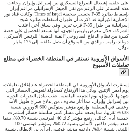
على خلفية إشتعال الصراع العسكري بين إسرائيل وإيران. وجاءت
هذه الخسائر على الرغم من نفي الجيش الإسرائيلي مزاعم إيران
بإسقاط طائرة F-35 بحسب صحيفة Times of Israel. وكانت قناة نور
الإخبارية الإيرانية قد ذكرت أن طهران أسقطت طائرة شبح
إسرائيلية من طراز F-35 قرب تبريز. وفي سياق آخر، أعلنت
الشركة، خلال معرض باريس الجوي، أنها تستعد للحصول على حصة
كبيرة من نظام الدفاع الصاروخي "القبة الذهبية" للرئيس الأميركي،
دونالد ترامب، والذي من المتوقع أن تصل تكلفته إلى 175 مليار
دولار.
الأسواق الأوروبية تستقر في المنطقة الخضراء في مطلع
تعاملات الأسبوع
إستقرت الأسواق الأوروبية في المنطقة الخضراء عند إغلاق تعاملات،
يوم أمس الإثنين، ويأتي هذا الإرتفاع كمحاولة لتعويض الخسائر التي
شهدتها الأسواق، يوم الجمعة الماضية، عقب تبادل الضربات الجوية
بين إسرائيل وإيران، مما أثار مخاوف من إندلاع صراع طويل الأمد
وعنيف في المنطقة. وإرتفع مؤشر ستوكس 600 الأوروبي بنسبة
0.38% تقريبا، مما يضعه على مسار كسر سلسلة خسائر إستمرت
خمسة أيام. كذلك، إرتفع مؤشر كاك 40 الفرنسي بنسبة 0.70%، بينما
صعد مؤشر داكس الألماني بنسبة 0.72%، ومؤشر فوتسي 100
اللندني بنسبة 0.4%. وإرتفع مؤشر فوتسي إم آي بي الإيطالي بنسبة