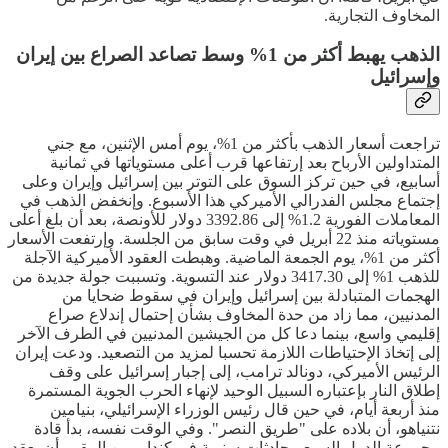
المخاوف التجارية.
الذهب يهبط أكثر من 1% وسط تصاعد الصراع بين إيران
وإسرائيل
تراجعت أسعار الذهب بأكثر من 1%، يوم أمس الإثنين، مع جني
المتداولين الأرباح بعد إرتفاعها قرب أعلى مستوياتها في ثمانية
أسابيع، في حين تركز السوق على التوتر بين إسرائيل وإيران وعلى
إجتماع مجلس الفدرالي الأميركي هذا الأسبوع. وإنخفض الذهب في
المعاملات الفورية 1.2% إلى 3392.86 دولار للأونصة، بعد أن بلغ أعلى
مستوياته منذ 22 أبريل في وقت سابق من الجلسة. وإرتفعت الأسعار
أكثر من 1%، يوم الجمعة الماضية. وهبطت العقود الأميركية الآجلة
للذهب 1% إلى 3417.30 دولار عند التسوية. وتسببت جولة جديدة من
الهجمات المتبادلة بين إسرائيل وإيران في سقوط ضحايا من
المدنيين، مما زاد من حدة المخاوف بشأن إحتمال إندلاع صراع
إقليمي واسع، بينما دعا كل من الجيشين المدنيين في الطرف الآخر
إلى إتخاذ الإحتياطات اللازمة تحسبا لمزيد من التصعيد. ودعت إيران
الرئيس الأميركي، دونالد ترامب، إلى إجبار إسرائيل على وقف
إطلاق النار بإعتباره السبيل الوحيد لإنهاء الحرب الجوية المستمرة
منذ أربعة أيام، في حين قال رئيس الوزراء الإسرائيلي، بنيامين
نتنياهو، أن بلاده على "طريق النصر". وفي الوقت نفسه، بدأ قادة
مجموعة الدول السبع محادثات سنوية في كندا. ومن المقرر أن يعقد