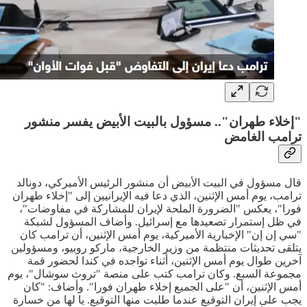
"إخلاء طهران".. مسؤول بالبيت الأبيض يفسر منشور
ترامب الغامض
قال مسؤول في البيت الأبيض أن منشور الرئيس الأميركي، دونالد
ترامب، يوم أمس الإثنين، الذي دعا فيه الإيرانيين إلى "إخلاء طهران
فورا"، يعكس "الضرورة الملحة لإيران للمشاركة في مفاوضات"،
في ظل إستمرار تصعيدها مع إسرائيل. وأضاف المسؤول لشبكة
"سي إن إن" الإخبارية الأميركية، يوم أمس الإثنين، أن ترامب كان
يتلقى تحديثات منتظمة من وزير الخارجية، ماركو روبيو، ومسؤولين
آخرين طوال يوم أمس الإثنين، أثناء تواجده في كندا لحضور قمة
مجموعة السبع. وكان ترامب كتب على منصة "تروث سوشال"، يوم
أمس الإثنين، أن "على الجميع إخلاء طهران فورا". وأضاف: "كان
يجب على إيران التوقيع عندما طلبت منها التوقيع. يا لها من خسارة