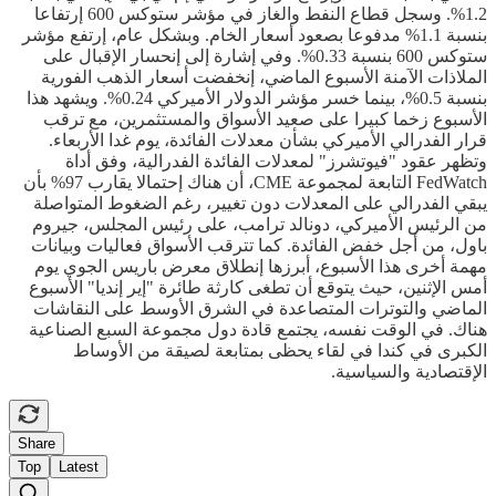
1.2%. وسجل قطاع النفط والغاز في مؤشر ستوكس 600 إرتفاعا
بنسبة 1.1% مدفوعا بصعود أسعار الخام. وبشكل عام، إرتفع مؤشر
ستوكس 600 بنسبة 0.33%. وفي إشارة إلى إنحسار الإقبال على
الملاذات الآمنة الأسبوع الماضي، إنخفضت أسعار الذهب الفورية
بنسبة 0.5%، بينما خسر مؤشر الدولار الأميركي 0.24%. ويشهد هذا
الأسبوع زخما كبيرا على صعيد الأسواق والمستثمرين، مع ترقب
قرار الفدرالي الأميركي بشأن معدلات الفائدة، يوم غدا الأربعاء.
وتظهر عقود "فيوتشرز" لمعدلات الفائدة الفدرالية، وفق أداة
FedWatch التابعة لمجموعة CME، أن هناك إحتمالا يقارب 97% بأن
يبقي الفدرالي على المعدلات دون تغيير، رغم الضغوط المتواصلة
من الرئيس الأميركي، دونالد ترامب، على رئيس المجلس، جيروم
باول، من أجل خفض الفائدة. كما تترقب الأسواق فعاليات وبيانات
مهمة أخرى هذا الأسبوع، أبرزها إنطلاق معرض باريس الجوي يوم
أمس الإثنين، حيث يتوقع أن تطغى كارثة طائرة "إير إنديا" الأسبوع
الماضي والتوترات المتصاعدة في الشرق الأوسط على النقاشات
هناك. في الوقت نفسه، يجتمع قادة دول مجموعة السبع الصناعية
الكبرى في كندا في لقاء يحظى بمتابعة لصيقة من الأوساط
الإقتصادية والسياسية.
Share
Top
Latest