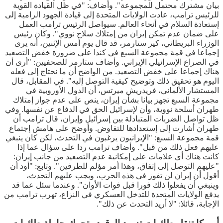
بيان مشترك محتمل للمجموعة". وأضاف: "في ظل القيادة القوية
للرئيس ترامب، عادت الولايات المتحدة إلى قيادة الجهود الرامية إلى
إستعادة السلام في أنحاء العالم. سيواصل الرئيس ترامب العمل
على ضمان عدم تمكن إيران من إمتلاك سلاح نووي". وكان رئيس
الوزراء البريطاني، كير ستارمر، قد قال يوم أمس الإثنين، أنه يرى
إجماعا في قمة مجموعة السبع في كندا على ضرورة خفض التصعيد
في الصراع الإسرائيلي الإيراني. وأضاف ستارمر للصحفيين: "أرى أن
هناك إجماعا على خفض التصعيد. من الواضح أن ما نحتاج إلى فعله
اليوم هو تحقيق ذلك وتوضيح كيفية التوصل إليه". في المقابل، قال
المستشار الألماني، فريدريش ميرتس، أن الدول الأوروبية في
مجموعة السبع تجهز بيانا بشأن إيران، ينص على عدم جواز إمتلاك
طهران أسلحة نووية، وأن لإسرائيل الحق في الدفاع عن نفسها. وفي
ظل تواصل الضربات المتبادلة بين إسرائيل وإيران، قال ترامب أن
طهران أشارت إلى إستعدادها للتفاوض. وأوضح على هامش إجتماع
قمة مجموعة السبع: "الإيرانيون يرغبون في التحدث، لكن كان ينبغي
عليهم فعل ذلك من قبل". وأضاف ترامب ردا على سؤال عما إذا
كانت هناك أي علامات على إمكانية عدم التصعيد من جانب إيران:
"عليهم التوصل إلى إتفاق، وهذا أمر مؤلم للطرفين". وتابع: "أود أن
أقول أن إيران لن تفوز في هذه الحرب، ويجب عليهم التحدث،
وينبغي أن يفعلوا ذلك فورا قبل فوات الأوان". وعندما سئل عما قد
يدفع الولايات المتحدة للتدخل العسكري في النزاع، تهرب ترامب من
الإجابة، قائلا: "لا أريد التحدث عن ذلك".