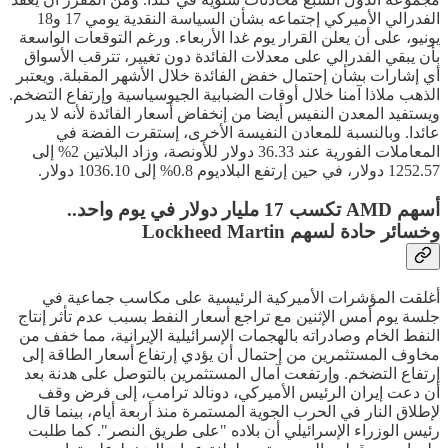
الفدرالي الأميركي إجتماعه بشأن السياسة النقدية يومي 17 و18
يونيو، على أن يعلن القرار يوم غدا الأربعاء. ورغم التوقعات الواسعة
بأن يبقي الفدرالي على معدلات الفائدة دون تغيير، تترقب الأسواق
أي إشارات بشأن إحتمال خفض الفائدة خلال الأشهر المقبلة. ويعتبر
الذهب ملاذا آمنا خلال أوقات الضبابية الجيوسياسية وإرتفاع التضخم.
ويستفيد المعدن النفيس أيضا من إنخفاض أسعار الفائدة لأنه لا يدر
عائدا. وبالنسبة للمعادن النفيسة الأخرى، إستقرت الفضة في
المعاملات الفورية عند 36.33 دولار للأونصة، وزاد البلاتين 2% إلى
1252.57 دولار، في حين إرتفع البلاديوم 0.8% إلى 1036.10 دولار.
أسهم AMD تكسب 17 مليار دولار في يوم واحد..
وخسائر حادة لسهم Lockheed Martin
أغلقت المؤشرات الأميركية الرئيسية على مكاسب جماعية في
جلسة يوم أمس الإثنين مع تراجع أسعار النفط بسبب عدم تأثر إنتاج
النفط الخام وصادراته بالهجمات الإسرائيلية الإيرانية، مما خفف من
مخاوف المستثمرين من إحتمال أن يؤدي إرتفاع أسعار الطاقة إلى
إرتفاع التضخم. وإرتفعت آمال المستثمرين بالتوصل على هدنة بعد
أن دعت إيران الرئيس الأميركي، دونالد ترامب، إلى فرض وقف
لإطلاق النار في الحرب الجوية المستمرة منذ أربعة أيام، بينما قال
رئيس الوزراء الإسرائيلي أن بلاده "على طريق النصر". كما طلبت