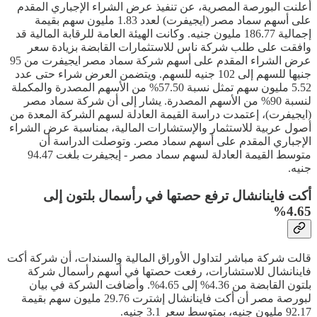
أعلنت البورصة المصرية، عن تنفيذ عرض الشراء الإجباري المقدم
على أسهم سماد مصر (ايجيفرت) لعدد 1.83 مليون سهم بقيمة
إجمالية 186.77 مليون جنيه. وكانت الهيئة العامة للرقابة المالية قد
وافقت على طلب شركة ناس للاستثمارات القابضة بزيادة سعر
عرض الشراء المقدم على أسهم شركة سماد مصر ايجيفرت من 95
جنيها للسهم إلى 102 جنيه للسهم. ويتضمن العرض شراء حتى عدد
5.52 مليون سهم تمثل نسبة 57.50% من الأسهم المصدرة والمكملة
لنسبة 90% من الأسهم المصدرة. يشار إلى أن شركة سماد مصر
(ايجيفرت)، إعتمدت دراسة القيمة العادلة لسهم الشركة المعدة من
أصول عربية للاستثمار والإستشارات المالية، بمناسبة عرض الشراء
الإجباري المقدم على أسهم سماد مصر. وتوصلت الدراسة أن
متوسط القيمة العادلة لسهم سماد مصر - إيجيفرت بلغت 94.47
جنيه.
أكت فاينانشال ترفع حصتها في رأسمال بلتون إلى
4.65%
قالت شركة مباشر لتداول الأوراق المالية والسندات، أن شركة أكت
فاينانشال للاستشارات، رفعت حصتها في أسهم رأسمال شركة
بلتون القابضة من 4.36% إلى 4.65%. وأضافت الشركة في بيان
لبورصة مصر أن أكت فاينانشال إشترت 29.76 مليون سهم بقيمة
92.17 مليون جنيه، بمتوسط سعر 3.1 جنيه.