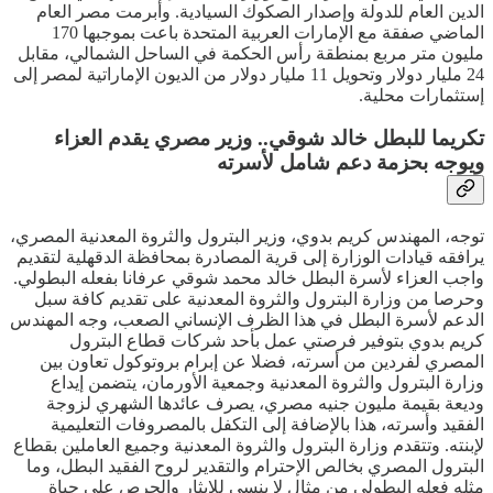
الدين العام للدولة وإصدار الصكوك السيادية. وأبرمت مصر العام
الماضي صفقة مع الإمارات العربية المتحدة باعت بموجبها 170
مليون متر مربع بمنطقة رأس الحكمة في الساحل الشمالي، مقابل
24 مليار دولار وتحويل 11 مليار دولار من الديون الإماراتية لمصر إلى
إستثمارات محلية.
تكريما للبطل خالد شوقي.. وزير مصري يقدم العزاء
ويوجه بحزمة دعم شامل لأسرته
توجه، المهندس كريم بدوي، وزير البترول والثروة المعدنية المصري،
يرافقه قيادات الوزارة إلى قرية المصادرة بمحافظة الدقهلية لتقديم
واجب العزاء لأسرة البطل خالد محمد شوقي عرفانا بفعله البطولي.
وحرصا من وزارة البترول والثروة المعدنية على تقديم كافة سبل
الدعم لأسرة البطل في هذا الظرف الإنساني الصعب، وجه المهندس
كريم بدوي بتوفير فرصتي عمل بأحد شركات قطاع البترول
المصري لفردين من أسرته، فضلا عن إبرام بروتوكول تعاون بين
وزارة البترول والثروة المعدنية وجمعية الأورمان، يتضمن إيداع
وديعة بقيمة مليون جنيه مصري، يصرف عائدها الشهري لزوجة
الفقيد وأسرته، هذا بالإضافة إلى التكفل بالمصروفات التعليمية
لإبنته. وتتقدم وزارة البترول والثروة المعدنية وجميع العاملين بقطاع
البترول المصري بخالص الإحترام والتقدير لروح الفقيد البطل، وما
مثله فعله البطولي من مثال لا ينسى للإيثار والحرص على حياة