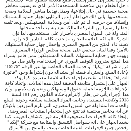
داخل الطعام دون ملاحظة المستخدم؛ الأمر الذي قد يسبب مخاطر
صحية جسيمة في حال إبتلاعها، ويمثل تهديدا مباشرا لسلامة وصحة
مستخدميها. يأتي ذلك في إطار الدور الرقابي لجهاز حماية المستهلك
وإنطلاقا من حرصه الدائم على أمن وسلامة المستهلكين، وبعد تلقيه
إخطارا رسميا من الشركة المالكة تفيد بتسبب أحد منتجاتها
المتداولة في السوق المصري بأضرار على مستخدميها، لذا فإن
الشركة المالكة للعلامة التجارية، إتخذت كافة التدابير الإحترازية
لاستدعاء المنتج من السوق المصري وإخطار جهاز حماية المستهلك
بالأمر؛ وفقا لبيان صحفي على صفحة مجلس الوزراء المصري.
ويهيب جهاز حماية المستهلك بالسادة المستهلكين ممن قاموا بشراء
هذا المنتج بضرورة التوقف الفوري عن إستخدامه، والتواصل مع
فروع شركة "إيكيا" أو خدمة العملاء الخاصة بها عبر الرقم "16576"
لإعادة المنتج وإسترداد قيمته أو إستبداله دون إشتراط وجود "فاتورة
الشراء" وفقا لما تقتضيه إجراءات السلامة المعتمدة. كما يؤكد
الجهاز على إستمرار متابعته الدقيقة لمثل هذه الحالات، وإتخاذ كافة
الإجراءات اللازمة لحماية حقوق المستهلكين وضمان سلامتهم، وأن
هذا الإجراء يأتي في إطار الإلتزام بأحكام القانون رقم 181 لسنة
2018 ولائحته التنفيذية، وخاصة المواد المتعلقة بسلامة وجودة السلع
والخدمات المتداولة في السوق المصري، التي تلزم الموردين بالإبلاغ
عن أية مخاطر محتملة قد تنتج عن إستخدام المنتجات المعروضة،
وإتخاذ كافة الإجراءات التصحيحية اللازمة فور إكتشاف العيوب. كما
يشدد الجهاز على أنه سيواصل التنسيق والمتابعة مع شركة "إيكيا"
وفحص جميع الإجراءات الفنية الخاصة بسحب المنتج من الأسواق