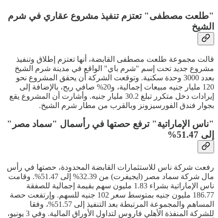
"طلعت مصطفى" تعتزم تنفيذ مشروع عقاري في شرم
الشيخ
قالت مجموعة طلعت مصطفى القابضة، أنها تعتزم إطلاق وتنفيذ
مشروع جديد تحت إسم "شرم باي" الواقع في مدينة شرم الشيخ
بعدد 3000 وحدة سكنية. وتوقعت الشركة أن يحقق المشروع نحو
120 مليار جنيه مبيعات إجمالية، و20% صافي ربح، بالإضافة إلى
إيرادات دخل متكرر تبلغ 30.2 مليار جنيه. وأشارت أن المشروع يقع
بجوار فندق الفورسيزونز وبالقرب من مطار شرم الشيخ.
"ناس الإماراتية" ترفع حصتها في رأسمال "سماد مصر"
إلى 51.47%
رفعت شركة ناس للاستثمارات القابضة المحدودة، حصتها في رأس
مال شركة سماد مصر (ايجيفرت) من 32.39% إلى 51.47%. وقامت
ناس الإماراتية بشراء 1.83 مليون سهم بقيمة إجمالية للصفقة
186.77 مليون جنيه بمتوسط سعر 102 جنيه للسهم. وإرتفعت حصة
المساهم والمجموعة المرتبطة بعد التنفيذ إلى 51.57%، وفقا
للشركة المنفذة الأهلي فاروس لتداول الأوراق المالية. وفي 3 يونيو،