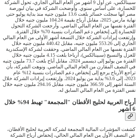
سبينالكس، عن أول 9 أشهر من العام المالي الجاري، تحول الشركة
للخسارة، على أساس سنوي. وأوضحت الشركة في بيان لبورصة
مصر أنها سجلت خسائر بلغت 13.6 مليون جنيه منذ بداية يوليو حتى
نهاية مارس 2025، مقابل أرباح بقيمة 104.24 مليون جنيه خلال
الفترة نفسها من العام المالي الماضي. وأرجعت الشركة التحول
للخسارة إلى إنخفاض دعم الصادرات بنسبة 70% خلال الفترة.
وإرتفعت إيرادات الشركة خلال التسعة أشهر الأولى من العام المالي
الجاري إلى 553.26 مليون جنيه، مقابل 440.42 مليون جنيه خلال
الفترة نفسها من العام المالي الماضي. وحققت لشركة الإسكندرية
للغزل والنسيج (سبينالكس)، أرباحا بلغت 4.15 مليون جنيه خلال
الفترة من يوليو إلى ديسمبر 2024، مقابل أباح بلغت 73.7 مليون جنيه
في النصف المقارن من العام المالي الماضي. ونوهت الشركة، بأن
تراجع الأرباح يرجع إلى إنخفاض دعم الصادرات بنسبة 12% عام
2023، إلى 3.6% بداية من يوليو 2024. وإرتفعت إيرادات الشركة خلال
الستة أشهر إلى 366.59 مليون جنيه، مقابل 294.16 مليون جنيه خلال
نفس الفترة من العام المالي السابق له.
أرباح العربية لحليج الأقطان "المجمعة" تهبط 94% خلال
6 أشهر
كشفت المؤشرات المالية المجمعة لشركة العربية لحليج الأقطان،
عن النصف الأول من العام المالي الحالي، إنخفاض أرباح الشركة