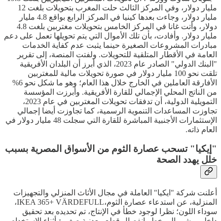
مليار دولار، وفي المركز الثالث حلت المغرب بتحويلات بلغت 12
مليار دولار، وجاءت بعدها كينيا في المركز الرابع بواقع 4.8 مليار
دولار، وأتت غانا في المركز الخامس بتحويلات مغتربين بلغت 4.8
مليار دولار. وأفادت، بأن تلك الأموال التي يتم تحويلها تعمل على دعم
مبادرات المشروعات الصغيرة حينما يثبت عدم كفاية الخدمات
العامة في الأقطار المتلقية للتحويلات. ولفتت المنصة، إلى تقرير
"البنك الدولي" الصادر عام 2023، الذي أبرز أن البلدان الأفريقية
تلقت نحو 100 مليار دولار في صورة تحويلات مالية للمغتربين
الأفارقة العاملين في الخارج خلال هذا العام؛ وهو ما شكل نحو 6%
من الناتج المحلي الإجمالي للقارة الأفريقية. وأبرزت المؤسسة
التمويلية الدولية، أن تدفقات تحويلات المغتربين في عام 2023،
تجاوزت المساعدات التنموية الرسمية، كما تجاوزت أيضا إجمالي
الإستثمارات الأجنبية المباشرة للقارة التي سجلت 48 مليار دولار في
العام ذاته.
"إيكيا" تسحب عصارة الثوم من الأسواق المصرية بسبب
خلل يهدد الصحة
أعلنت شركة "ايكيا" العاملة في مجال الأثاث المنزلي والتجهيزات
المنزلية، عن استدعاء عصارة الثوم،IKEA 365+ VÄRDEFULL،
سوداء اللون؛ نظرا لوجود خطأ في الإنتاج، تم تحديده بعد تحقيق
داخلي، يشير إلى خطر إنفصال قطع معدنية صغيرة أثناء الإستخدام