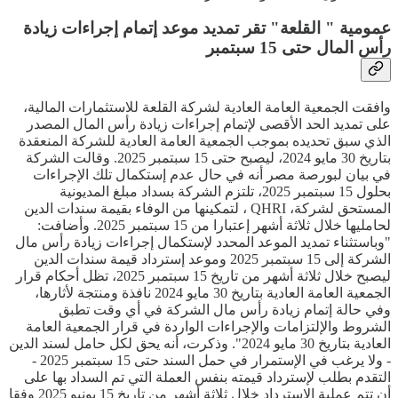
عمومية " القلعة" تقر تمديد موعد إتمام إجراءات زيادة
رأس المال حتى 15 سبتمبر
وافقت الجمعية العامة العادية لشركة القلعة للاستثمارات المالية،
على تمديد الحد الأقصى لإتمام إجراءات زيادة رأس المال المصدر
الذي سبق تحديده بموجب الجمعية العامة العادية للشركة المنعقدة
بتاريخ 30 مايو 2024، ليصبح حتى 15 سبتمبر 2025. وقالت الشركة
في بيان لبورصة مصر أنه في حال عدم إستكمال تلك الإجراءات
بحلول 15 سبتمبر 2025، تلتزم الشركة بسداد مبلغ المديونية
المستحق لشركة، QHRI ، لتمكينها من الوفاء بقيمة سندات الدين
لحامليها خلال ثلاثة أشهر إعتبارا من 15 سبتمبر 2025. وأضافت:
"وباستثناء تمديد الموعد المحدد لإستكمال إجراءات زيادة رأس مال
الشركة إلى 15 سبتمبر 2025 وموعد إسترداد قيمة سندات الدين
ليصبح خلال ثلاثة أشهر من تاريخ 15 سبتمبر 2025، تظل أحكام قرار
الجمعية العامة العادية بتاريخ 30 مايو 2024 نافذة ومنتجة لأثارها،
وفي حالة إتمام زيادة رأس مال الشركة في أي وقت تطبق
الشروط والإلتزامات والإجراءات الواردة في قرار الجمعية العامة
العادية بتاريخ 30 مايو 2024". وذكرت، أنه يحق لكل حامل لسند الدين
- ولا يرغب في الإستمرار في حمل السند حتى 15 سبتمبر 2025 -
التقدم بطلب لإسترداد قيمته بنفس العملة التي تم السداد بها على
أن تتم عملية الإسترداد خلال ثلاثة أشهر من تاريخ 15 يونيو 2025 وفقا