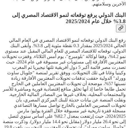
الآخرين وسلامتهم.
البنك الدولي يرفع توقعاته لنمو الاقتصاد المصري إلى
3.8% خلال عام 2025/2024
رفع البنك الدولي توقعاته لنمو الاقتصاد المصري في العام المالي
الحالي 2025/2024 بمقدار 0.3 نقطة مئوية إلى 3.8%. وأبقى البنك
الدولي، توقعاته للاقتصاد المصري للعام المالي المقبل عند مستوى
نمو 4.2%، وفقا لوكالة "بلومبرج"، يوم أمس الثلاثاء. وقفزت تحويلات
المغتربين الأفارقة إلى مستويات غير مسبوقة في عام 2024، حيث
تصدرت مصر قائمة أكبر 5 دول أفريقية تلتها نيجيريا ثم المغرب
وكينيا وغانا في تلك التحويلات. ووفق تقرير لمنصة "جلوبال ساوث
وورلد" الدولية حققت تدفقات تحويلات المغتربين الأفارقة زيادة
نسبتها 57%، موضحة أن تحويلات المغتربين العاملين في الخارج
تحمل طابعا خاصا إذ أنها تخلق منافع إقتصادية فورية ومباشرة للأسر
والمجتمعات المحلية، بخلاف غيرها من المصادر المالية الخارجية.
ونقلت المنصة عن بيانات حديثة للبنك المركزي المصري، بأن
تحويلات المصريين العاملين بالخارج تواصل مسارها التصاعدي
مسجلة قفزة تاريخية غير مسبوقة خلال الفترة يوليو/ مارس
2024/2025، حيث إرتفعت بمعدل 82.7% على أساس سنوي لتصل
إلى نحو 26.4 مليار دولار (مقابل نحو 14.4 مليار دولار). وذكرت منصة
"جلوبال ساوث وورلد"، أن تحويلات المغتربين النيجيريين بلغت 19.8