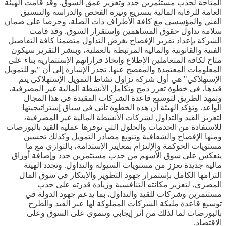
المتاحة لجذب مستثمرين جدد وتعزيز عمق السوق. وقد قامت الهيئة
العامة للرقابة المالية بتسريع وتيرة الفحص والدراسة والتنسيق
الفني والمؤسسي مع كافة الأطراف ذات الصلة، وحرصا على ضمان
سلامة تداول حقوق المساهمين وإستقرار السوق. وقد قامت
الشركة بإعداد تقرير الإفصاح بغرض التداول متضمنا كافة التفاصيل
الفنية والقانونية والمالية المرتبطة بالعملية، وبنشر التقرير سيكون
متاح لكافة المتعاملين الإطلاع وإتخاذ قراراتهم الإستثمارية بناء على
المعلومات المعتمدة والمفصح عنها. تجدر الإشارة إلى أن "يو للتمويل
الإستهلاكي" هي أول شركة تزاول نشاط التمويل الإستهلاكي يتم
قيدها، في خطوة تعزز دمج وتكامل الأنشطة المالية غير المصرفية،
وتمهد الطريق لتوسيع قاعدة الشركات المقيدة في هذا المجال
الواعد. وتؤكد الهيئة أن هذه الخطوة تأتي في سياق إستراتيجيتها
لتعزيز القيد والتداول لشركات الأنشطة المالية غير المصرفية،
للاستفادة من الخدمات والحلول التي توفرها عملية القيد بالبورصات
ومنها الإفصاح والشفافية وتنويع مصادر التمويل وكذلك تحسين
مستويات الحوكمة والإلتزام بمعايير الإستدامة، بالتوازي مع ما
ينعكس على سوق الأسهم من جذب مستثمرين جدد وإضافة أوراق
مالية جديدة تعزز من مستويات السيولة والتداول. وتجدد الهيئة
التزامها الكامل بإستمرار جهود التطوير والإبتكار في سوق المال
المصري، لتعزيز مكانته التنافسية وزيادة قدرته على جذب
مستثمرين وشركات للقيد والتداول، بما يدعم جهود الدولة في
توسيع قاعدة مليكة الشركات المملوكة لها عبر القيد والطرح
بالبورصات لما لذلك من أثر إيجابي وتنموي على السوق وعلى
الاقتصاد.