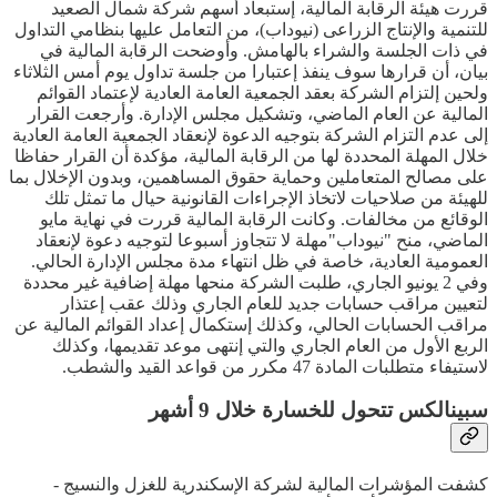
قررت هيئة الرقابة المالية، إستبعاد أسهم شركة شمال الصعيد
للتنمية والإنتاج الزراعى (نيوداب)، من التعامل عليها بنظامي التداول
في ذات الجلسة والشراء بالهامش. وأوضحت الرقابة المالية في
بيان، أن قرارها سوف ينفذ إعتبارا من جلسة تداول يوم أمس الثلاثاء
ولحين إلتزام الشركة بعقد الجمعية العامة العادية لإعتماد القوائم
المالية عن العام الماضي، وتشكيل مجلس الإدارة. وأرجعت القرار
إلى عدم التزام الشركة بتوجيه الدعوة لإنعقاد الجمعية العامة العادية
خلال المهلة المحددة لها من الرقابة المالية، مؤكدة أن القرار حفاظا
على مصالح المتعاملين وحماية حقوق المساهمين، وبدون الإخلال بما
للهيئة من صلاحيات لاتخاذ الإجراءات القانونية حيال ما تمثل تلك
الوقائع من مخالفات. وكانت الرقابة المالية قررت في نهاية مايو
الماضي، منح "نيوداب"مهلة لا تتجاوز أسبوعا لتوجيه دعوة لإنعقاد
العمومية العادية، خاصة في ظل انتهاء مدة مجلس الإدارة الحالي.
وفي 2 يونيو الجاري، طلبت الشركة منحها مهلة إضافية غير محددة
لتعيين مراقب حسابات جديد للعام الجاري وذلك عقب إعتذار
مراقب الحسابات الحالي، وكذلك إستكمال إعداد القوائم المالية عن
الربع الأول من العام الجاري والتي إنتهى موعد تقديمها، وكذلك
لاستيفاء متطلبات المادة 47 مكرر من قواعد القيد والشطب.
سبينالكس تتحول للخسارة خلال 9 أشهر
كشفت المؤشرات المالية لشركة الإسكندرية للغزل والنسيج -