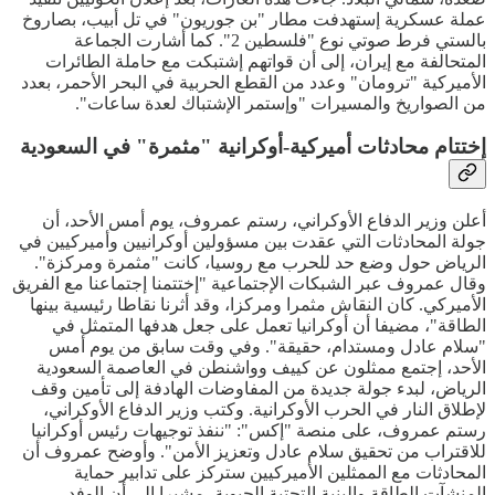
عملة عسكرية إستهدفت مطار "بن جوريون" في تل أبيب، بصاروخ
بالستي فرط صوتي نوع "فلسطين 2". كما أشارت الجماعة
المتحالفة مع إيران، إلى أن قواتهم إشتبكت مع حاملة الطائرات
الأميركية "ترومان" وعدد من القطع الحربية في البحر الأحمر، بعدد
من الصواريخ والمسيرات "وإستمر الإشتباك لعدة ساعات".
إختتام محادثات أميركية-أوكرانية "مثمرة" في السعودية
أعلن وزير الدفاع الأوكراني، رستم عمروف، يوم أمس الأحد، أن
جولة المحادثات التي عقدت بين مسؤولين أوكرانيين وأميركيين في
الرياض حول وضع حد للحرب مع روسيا، كانت "مثمرة ومركزة".
وقال عمروف عبر الشبكات الإجتماعية "إختتمنا إجتماعنا مع الفريق
الأميركي. كان النقاش مثمرا ومركزا، وقد أثرنا نقاطا رئيسية بينها
الطاقة"، مضيفا أن أوكرانيا تعمل على جعل هدفها المتمثل في
"سلام عادل ومستدام، حقيقة". وفي وقت سابق من يوم أمس
الأحد، إجتمع ممثلون عن كييف وواشنطن في العاصمة السعودية
الرياض، لبدء جولة جديدة من المفاوضات الهادفة إلى تأمين وقف
لإطلاق النار في الحرب الأوكرانية. وكتب وزير الدفاع الأوكراني،
رستم عمروف، على منصة "إكس": "ننفذ توجيهات رئيس أوكرانيا
للاقتراب من تحقيق سلام عادل وتعزيز الأمن". وأوضح عمروف أن
المحادثات مع الممثلين الأميركيين ستركز على تدابير حماية
المنشآت الطاقة والبنية التحتية الحيوية، مشيرا إلى أن الوفد