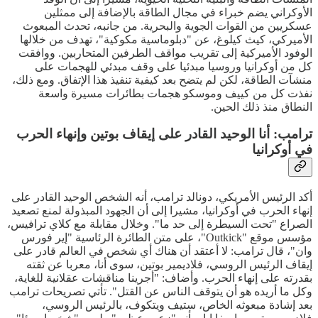
الأوكراني يضم خبراء في مجال الطاقة بالإضافة إلى ممثلين
عسكريين من القوات الجوية والبحرية. من جانبه، تحدث المبعوث
الأميركي، كيث كيلوغ، عن "دبلوماسية مكوكية"، تهدف من خلالها
الوفود الأميركية إلى تقريب مواقف الطرفين المتحاربين. ووافقت
كل من أوكرانيا وروسيا مبدئيا على وقف مبدئي للهجمات على
منشآت الطاقة، لكن لم يتضح بعد كيفية تنفيذ هذا الإتفاق. ومع ذلك،
نفذت كل من كييف وموسكو هجمات بطائرات مسيرة واسعة
النطاق منذ ذلك الحين.
ترامب: أنا الوحيد القادر على إيقاف بوتين وإنهاء الحرب
في أوكرانيا
أكد الرئيس الأمريكي، دونالد ترامب، أنه الشخص الوحيد القادر على
إنهاء الحرب في أوكرانيا، مشيرا إلى أن الجهود المبذولة لمنع تصعيد
الصراع "تحت السيطرة إلى حد ما". وخلال مقابلة مع كلاي ترافيس،
مؤسس موقع "Outkick"، على متن الطائرة الرئاسية "إير فورس
وان"، قال ترامب: لا أعتقد أن هناك أي شخص في العالم قادر على
إيقاف الرئيس الروسي، فلاديمير بوتين، سوى أنا، معربا عن ثقته
بقدرته على إنهاء الحرب. وأضاف: "أجرينا مناقشات عقلانية للغاية،
وكل ما أريده هو أن يتوقف الناس عن القتل". تأتي تصريحات ترامب
بعد إشادة مبعوثه الخاص، ستيف ويتكوف، بالرئيس الروسي،