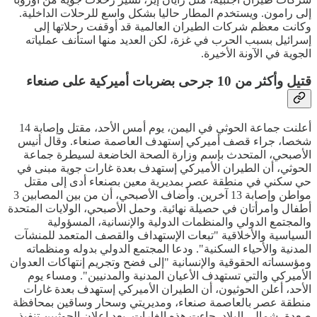
إلى رامون. ويستخدم المطار حاليا بشكل واسع للرحلات الداخلية.
وكانت معظم شركات الطيران العالمية قد أوقفت رحلاتها إلى
إسرائيل بسبب الحرب في غزة، لكن العديد منها استأنف عملياته
الجوية في الآونة الأخيرة.
قتيل وأكثر من 10 جرحى بضربات أميركية على صنعاء
أعلنت جماعة الحوثي في اليمن، يوم أمس الأحد، مقتل وإصابة 14
شخصا، جراء قصف أميركي إستهدف العاصمة صنعاء. وقال أنيس
الأصبحي، المتحدث بإسم وزارة الصحة الخاضعة لسيطرة جماعة
الحوثي، أن الطيران الأميركي إستهدف بعدة غارات جوية مبنى في
حي سكني في منطقة عصر بمديرية معين بصنعاء أدى إلى مقتل
مواطن وإصابة 13 آخرين. وأضاف الأصبحي، أن من بين المصابين 3
أطفال وامرأتان في حصيلة نهائية. وحمل الأصبحي، الولايات المتحدة
والمجتمع الدولي والمنظمات الدولية والإنسانية، المسؤولية
السياسية والأخلاقية "تبعات الإستهداف والقصف المتعمد للمنشآت
المدنية والأحياء السكنية". ودعا المجتمع الدولي بدوله ومنظماته
ومؤسساته الحقوقية والإنسانية "إلى فضح وتجريم إنتهاكات العدوان
الأميركي والتي تستهدف الأعيان المدنية والمدنيين". ومساء يوم
الأحد، أعلن الحوثيون، أن الطيران الأميركي إستهدف بعدة غارات
منطقة عصر بالعاصمة صنعاء، ومديريتي وسحار وساقين بمحافظة
صعدة، شمالي البلاد. جاءت هذه الغارات، بعد إعلان الحوثيين تنفيذ