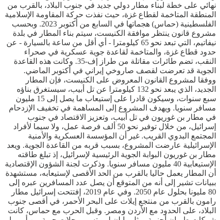
نهائي على خطة لبناء مطار دولي جديد في جنوب البلاد، بالقرب من
المنطقة المتاخمة لقطاع غزة، حيث نفذت حركة المقاومة الإسلامية
الفلسطينية (حماس) هجماتها في السابع من أكتوبر 2023. وبحسب
مشروع قانون ينتظر موافقة الكنيست، سيتم بناء المطار في بلدة
نيفاتيم، التي تبعد نحو 65 كيلومترا - أي أقل من ساعة بالسيارة - عن
حدود قطاع غزة، والمتاخمة لقاعدة جوية عسكرية في صحراء
النقب، تضم طائرات مقاتلة من طراز إف-35. وكانت هذه القاعدة
الجوية قد تعرضت لقصف صاروخي إيراني في أكتوبر الماضي.
ووفقا لمشروع القانون المعروض على الكنيست، فإن المطار
الجديد، الذي يبعد نحو 132 كيلومترا عن تل أبيب، سيستغرق بناؤه
سبع سنوات، وسيكون قادرا على إستيعاب ما يصل إلى 15 مليون
مسافر سنويا. ويهدف المشروع إلى المساهمة في تخفيف الإزدحام
في مطار بن غوريون في تل أبيب، وتعزيز الاقتصاد في جنوب
إسرائيل، من خلال توفير نحو 50 ألف فرصة عمل، ولا سيما لأفراد
المجتمع البدوي القريب. غير أن المؤسسة العسكرية والأمنية
الإسرائيلية عارضت المشروع، بسبب قربه من القاعدة الجوية. ويعد
مطار بن غوريون البوابة الجوية الرئيسية لإسرائيل، إذ تبلغ طاقته
الإستيعابية 40 مليون مسافر سنويا. وذكرت لجنة الشؤون الإقتصادية
أن المطار يعمل حاليا بالقرب من الحد الأقصى لإستيعابه، مستشهدة
ببيانات تشير إلى أنه من المتوقع أن يصل عدد المسافرين عبره إلى
80 مليونا بحلول عام 2050. وفي عام 2019، إفتتحت إسرائيل مطار
رامون بالقرب من منتجع إيلات على البحر الأحمر، في أقصى جنوب
البلاد، على الحدود مع الأردن ومصر. وقبل الحرب مع حماس، كانت
شركات طيران أجنبية، مثل رايان إير، تسير رحلات جوية من أوروبا