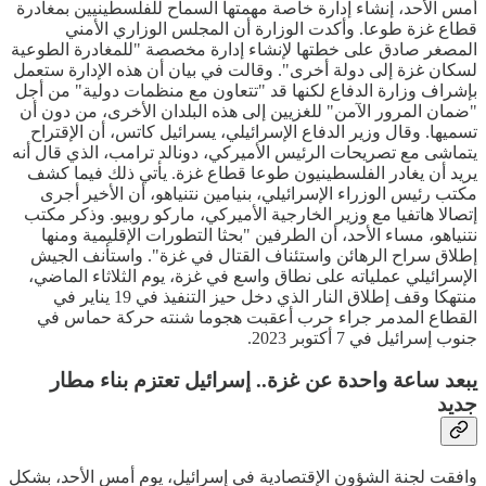
أمس الأحد، إنشاء إدارة خاصة مهمتها السماح للفلسطينيين بمغادرة
قطاع غزة طوعا. وأكدت الوزارة أن المجلس الوزاري الأمني
المصغر صادق على خطتها لإنشاء إدارة مخصصة "للمغادرة الطوعية
لسكان غزة إلى دولة أخرى". وقالت في بيان أن هذه الإدارة ستعمل
بإشراف وزارة الدفاع لكنها قد "تتعاون مع منظمات دولية" من أجل
"ضمان المرور الآمن" للغزيين إلى هذه البلدان الأخرى، من دون أن
تسميها. وقال وزير الدفاع الإسرائيلي، يسرائيل كاتس، أن الإقتراح
يتماشى مع تصريحات الرئيس الأميركي، دونالد ترامب، الذي قال أنه
يريد أن يغادر الفلسطينيون طوعا قطاع غزة. يأتي ذلك فيما كشف
مكتب رئيس الوزراء الإسرائيلي، بنيامين نتنياهو، أن الأخير أجرى
إتصالا هاتفيا مع وزير الخارجية الأميركي، ماركو روبيو. وذكر مكتب
نتنياهو، مساء الأحد، أن الطرفين "بحثا التطورات الإقليمية ومنها
إطلاق سراح الرهائن واستئناف القتال في غزة". واستأنف الجيش
الإسرائيلي عملياته على نطاق واسع في غزة، يوم الثلاثاء الماضي،
منتهكا وقف إطلاق النار الذي دخل حيز التنفيذ في 19 يناير في
القطاع المدمر جراء حرب أعقبت هجوما شنته حركة حماس في
جنوب إسرائيل في 7 أكتوبر 2023.
يبعد ساعة واحدة عن غزة.. إسرائيل تعتزم بناء مطار
جديد
وافقت لجنة الشؤون الإقتصادية في إسرائيل، يوم أمس الأحد، بشكل