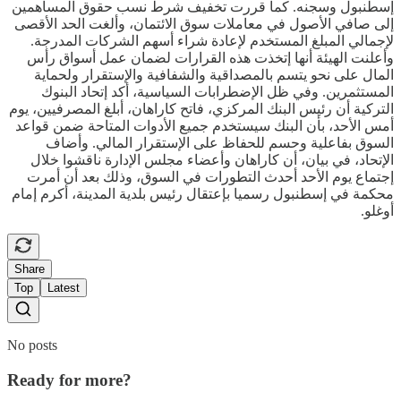
إسطنبول وسجنه. كما قررت تخفيف شرط نسب حقوق المساهمين
إلى صافي الأصول في معاملات سوق الائتمان، وألغت الحد الأقصى
لإجمالي المبلغ المستخدم لإعادة شراء أسهم الشركات المدرجة.
وأعلنت الهيئة أنها إتخذت هذه القرارات لضمان عمل أسواق رأس
المال على نحو يتسم بالمصداقية والشفافية والإستقرار ولحماية
المستثمرين. وفي ظل الإضطرابات السياسية، أكد إتحاد البنوك
التركية أن رئيس البنك المركزي، فاتح كاراهان، أبلغ المصرفيين، يوم
أمس الأحد، بأن البنك سيستخدم جميع الأدوات المتاحة ضمن قواعد
السوق بفاعلية وحسم للحفاظ على الإستقرار المالي. وأضاف
الإتحاد، في بيان، أن كاراهان وأعضاء مجلس الإدارة ناقشوا خلال
إجتماع يوم الأحد أحدث التطورات في السوق، وذلك بعد أن أمرت
محكمة في إسطنبول رسميا بإعتقال رئيس بلدية المدينة، أكرم إمام
أوغلو.
Share
Top
Latest
No posts
Ready for more?