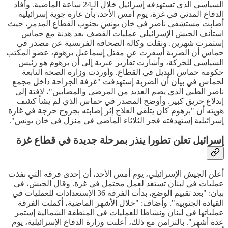
السياسي الذي تستهدفه إسرائيل خلال الـ24 ساعة الماضية. وأفاد
الدفاع المدني في غزة، يوم أمس الأحد، بأن غارة جوية إسرائيلية
أصابت مستشفى ناصر في خان يونس بجنوب القطاع المدمر، حيث
استأنف الجيش الإسرائيلي عمليات القصف بعد هدنة مع حماس
إستمرت شهرين. ونقلت وكالة الصحافة الفرنسية عن مصدر في
حماس أن الضربة أسفرت عن مقتل إسماعيل برهوم، عضو المكتب
السياسي للحركة، وأشارت تقارير عبرية إلى أن برهوم هو رئيس
حكومة حماس البديل في القطاع. وأوردت وزارة الصحة التابعة
لحماس في بيان أن الضربة إستهدفت "غرفة الجراحة داخل مجمع
ناصر الطبي الذي يضم العديد من المرضى والمصابين"، لافتة إلى
إندلاع حريق كبير. وأوضح المصدر في حماس الذي لم يشأ كشف
هويته أن "برهوم كان يتلقى العلاج إثر إصابته بجروح حرجة في غارة
إسرائيلية إستهدفته فجر الثلاثاء الماضي في منزل في خان يونس".
إسرائيل تعلن تطورا ينذر بمرحلة جديدة في قطاع غزة
أعلن الجيش الإسرائيلي، يوم أمس الأحد، أن إحدى فرقه التي نفذت
عمليات في لبنان تستعد لعمل محتمل في غزة. وقال الجيش، في
بيان: "بعد تقييم الوضع، بدأت الفرقة 36 الإستعدادات للعمليات في
القيادة الجنوبية". وأضاف: "خلال الأشهر الماضية، أكملت الفرقة
عملياتها في لبنان ونشاطا للعمليات في المنطقة الشمالية إستمر
عدة أشهر". بالتزامن مع ذلك، أعلنت وزارة الدفاع الإسرائيلية، يوم