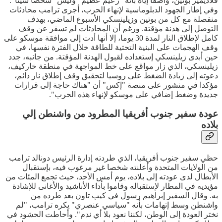
فلاديمير بوتين، واصفا إياه بأنه "زعيم عظيم" وليس "شخصا سيئا".
وفي إطار الجهود الدبلوماسية لإنهاء الحرب، أجرى ترامب محادثات
منفصلة مع كل من بوتين وزيلينسكي الأسبوع الماضي، بهدف
التوصل إلى هدنة مؤقتة. ورغم أن المحادثات لم تسفر عن وقف
كامل لإطلاق النار لمدة 30 يوما، إلا أنها أدت إلى موافقة موسكو على
وقف الهجمات على البنية التحتية للطاقة خلال الفترة نفسها، في
حين أبدى زيلينسكي إستعداده لقبول الهدنة المؤقتة. من جانبه، جدد
زيلينسكي، الذي زار مواقع على خط المواجهة في منطقة خاركيف،
دعوته إلى زيادة الضغط على روسيا لتحقيق وقف إطلاق نار دائم،
مؤكدا في منشور على منصة "إكس" أن "هناك حاجة إلى قرارات
جديدة وضغط إضافي على موسكو لإنهاء هذه الحرب".
عودة سفير جنوب أفريقيا المطرود من واشنطن إلي
بلاده
حظي سفير جنوب أفريقيا، الذي طردته إدارة الرئيس دونالد ترامب
من الولايات المتحدة وأعلنته شخصا غير مرغوب فيه، بإستقبال
الأبطال لدى عودته إلى بلاده، يوم أمس الأحد، حيث تجمع المئات من
مؤيديه في المطار لإستقباله وقاموا بأداء الأناشيد والأغانى للإشادة
به. وقال السفير إبراهيم رسول في كيب تاون بعد طرده من
واشنطن وسط إتهامات بأنه "سياسي عنصري" يكره ترامب، "لم
نختر العودة إلى الوطن، لكننا نعود بلا أي ندم". وأحاطت الحشود في