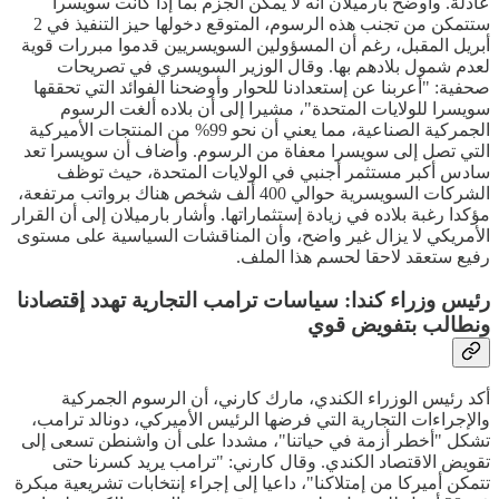
عادلة. وأوضح بارميلان أنه لا يمكن الجزم بما إذا كانت سويسرا
ستتمكن من تجنب هذه الرسوم، المتوقع دخولها حيز التنفيذ في 2
أبريل المقبل، رغم أن المسؤولين السويسريين قدموا مبررات قوية
لعدم شمول بلادهم بها. وقال الوزير السويسري في تصريحات
صحفية: "أعربنا عن إستعدادنا للحوار وأوضحنا الفوائد التي تحققها
سويسرا للولايات المتحدة"، مشيرا إلى أن بلاده ألغت الرسوم
الجمركية الصناعية، مما يعني أن نحو 99% من المنتجات الأميركية
التي تصل إلى سويسرا معفاة من الرسوم. وأضاف أن سويسرا تعد
سادس أكبر مستثمر أجنبي في الولايات المتحدة، حيث توظف
الشركات السويسرية حوالي 400 ألف شخص هناك برواتب مرتفعة،
مؤكدا رغبة بلاده في زيادة إستثماراتها. وأشار بارميلان إلى أن القرار
الأمريكي لا يزال غير واضح، وأن المناقشات السياسية على مستوى
رفيع ستعقد لاحقا لحسم هذا الملف.
رئيس وزراء كندا: سياسات ترامب التجارية تهدد إقتصادنا
ونطالب بتفويض قوي
أكد رئيس الوزراء الكندي، مارك كارني، أن الرسوم الجمركية
والإجراءات التجارية التي فرضها الرئيس الأميركي، دونالد ترامب،
تشكل "أخطر أزمة في حياتنا"، مشددا على أن واشنطن تسعى إلى
تقويض الاقتصاد الكندي. وقال كارني: "ترامب يريد كسرنا حتى
تتمكن أميركا من إمتلاكنا"، داعيا إلى إجراء إنتخابات تشريعية مبكرة