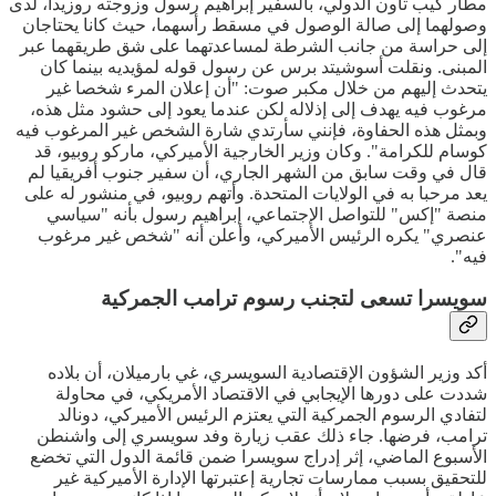
مطار كيب تاون الدولي، بالسفير إبراهيم رسول وزوجته روزيدا، لدى
وصولهما إلى صالة الوصول في مسقط رأسهما، حيث كانا يحتاجان
إلى حراسة من جانب الشرطة لمساعدتهما على شق طريقهما عبر
المبنى. ونقلت أسوشيتد برس عن رسول قوله لمؤيديه بينما كان
يتحدث إليهم من خلال مكبر صوت: "أن إعلان المرء شخصا غير
مرغوب فيه يهدف إلى إذلاله لكن عندما يعود إلى حشود مثل هذه،
وبمثل هذه الحفاوة، فإنني سأرتدي شارة الشخص غير المرغوب فيه
كوسام للكرامة". وكان وزير الخارجية الأميركي، ماركو روبيو، قد
قال في وقت سابق من الشهر الجاري، أن سفير جنوب أفريقيا لم
يعد مرحبا به في الولايات المتحدة. وأتهم روبيو، في منشور له على
منصة "إكس" للتواصل الإجتماعي، إبراهيم رسول بأنه "سياسي
عنصري" يكره الرئيس الأميركي، وأعلن أنه "شخص غير مرغوب
فيه".
سويسرا تسعى لتجنب رسوم ترامب الجمركية
أكد وزير الشؤون الإقتصادية السويسري، غي بارميلان، أن بلاده
شددت على دورها الإيجابي في الاقتصاد الأمريكي، في محاولة
لتفادي الرسوم الجمركية التي يعتزم الرئيس الأميركي، دونالد
ترامب، فرضها. جاء ذلك عقب زيارة وفد سويسري إلى واشنطن
الأسبوع الماضي، إثر إدراج سويسرا ضمن قائمة الدول التي تخضع
للتحقيق بسبب ممارسات تجارية إعتبرتها الإدارة الأميركية غير