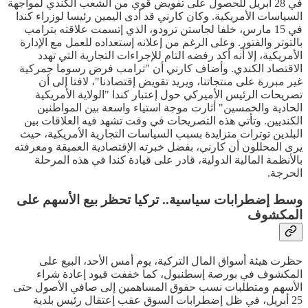
في 28 أبريل للحصول على تفويض قوي من الشعب الكندي لمواجهة
السياسات الأمريكية. وكان كارني قد أدى اليمين رئيسا لوزراء كندا
في 15 مارس، خلفا لجاستن ترودو، الذي إتسمت علاقته بترامب
بالتوتر والفتور. وعلى الرغم من إعلانه إستعداده للعمل مع الإدارة
الأمريكية، إلا أنه أكد رفضه التام للإجراءات التجارية التي تهدد
الاقتصاد الكندي. وأضاف كارني أن "ترامب فرض رسوما جمركية
غير مبررة على منتجاتنا، ويريد تقويض إقتصادنا"، لافتا إلى أن
تصريحات الرئيس الأميركي حول إعتبار كندا "الولاية الأمريكية
الحادية والخمسين" أثارت موجة استياء واسعة بين المواطنين
الكنديين. وتأتي هذه التصريحات في وقت تشهد فيه العلاقات بين
البلدين توترات متزايدة بسبب السياسات التجارية الأمريكية، حيث
يرى المحللون أن كارني، بفضل خبرته الإقتصادية العميقة ومعرفته
بالأنظمة المالية الدولية، قادر على قيادة كندا في هذه المرحلة
الحرجة.
وسط إضطرابات سياسية.. تركيا تحظر بيع الأسهم على
المكشوف
حظرت هيئة أسواق المال التركية، يوم أمس الأحد، البيع على
المكشوف في بورصة إسطنبول، كما خففت قيود إعادة شراء
الأسهم ومتطلبات نسب حقوق المساهمين إلى صافي الأصول حتى
25 أبريل، في ظل إضطرابات السوق عقب إعتقال رئيس بلدية