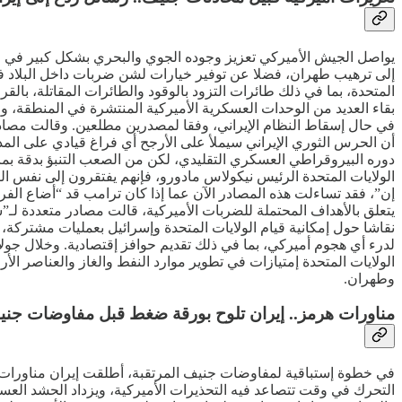
يواصل الجيش الأميركي تعزيز وجوده الجوي والبحري بشكل كبير في ال
إلى ترهيب طهران، فضلا عن توفير خيارات لشن ضربات داخل البلاد في
المتحدة، بما في ذلك طائرات التزود بالوقود والطائرات المقاتلة، با
بقاء العديد من الوحدات العسكرية الأميركية المنتشرة في المنطقة، وا
في حال إسقاط النظام الإيراني، وفقا لمصدرين مطلعين. وقالت مصادر لل
أن الحرس الثوري الإيراني سيملأ على الأرجح أي فراغ قيادي على المد
دوره البيروقراطي العسكري التقليدي، لكن من الصعب التنبؤ بدقة بما
الولايات المتحدة الرئيس نيكولاس مادورو، فإنهم يفتقرون إلى نفس
إن”، فقد تساءلت هذه المصادر الآن عما إذا كان ترامب قد “أضاع ال
يتعلق بالأهداف المحتملة للضربات الأميركية، قالت مصادر متعددة لـ”
نقاشا حول إمكانية قيام الولايات المتحدة وإسرائيل بعمليات مشتركة، 
لدرء أي هجوم أميركي، بما في ذلك تقديم حوافز إقتصادية. وخلال جولات
الولايات المتحدة إمتيازات في تطوير موارد النفط والغاز والعناصر ال
وطهران.
مناورات هرمز.. إيران تلوح بورقة ضغط قبل مفاوضات جن
في خطوة إستباقية لمفاوضات جنيف المرتقبة، أطلقت إيران مناورات
التحرك في وقت تتصاعد فيه التحذيرات الأميركية، ويزداد الحشد الع