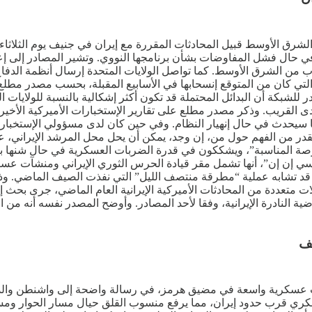
شرق الأوسط قبيل المحادثات المقررة مع إيران في جنيف يوم الثلاثا
 حال فشل المفاوضات بشأن برنامجها النووي. وتشير المصادر إلى إعا
لقرب من الشرق الأوسط. كما تواصل الولايات المتحدة إرسال أنظمة الدفا
لتي كان من المتوقع إنسحابها في الأسابيع المقبلة، بحسب مصدر مطلع. و
شبكة أن البدائل المحتملة قد تكون أكثر إشكالية بالنسبة للولايات الم
ى القريب. وذكر مصدر مطلع على تقارير الإستخبارات الأميركية الأخير
 سيحدث في حال إنهيار النظام. وفي حين كان لدى مسؤولي الإستخبارات
 القدر من الفهم حول من، إن وجد، يمكن أن يحل محل المرشد الإيران
فرصة المناسبة”، ويشككون في قدرة الضربات العسكرية في حال شنها بع
سي إن إن”، أنها تشمل مقر قيادة الحرس الثوري الإيراني ومنشآت عسكر
قد تشابه عملية “مطرقة منتصف الليل” التي نفذت الصيف الماضي. وذكر ت
 متعددة من المحادثات الأميركية الإيرانية العام الماضي، جرى بحث إم
أرضية النادرة الإيرانية، وفقا لأحد المصادر. وأوضح المصدر نفسه أنه 
يف
 عسكرية واسعة في مضيق هرمز، في رسالة واضحة إلى واشنطن والدول
سكري قرب حدود إيران، مما يرفع منسوب القلق حيال مسار الحوار ومست