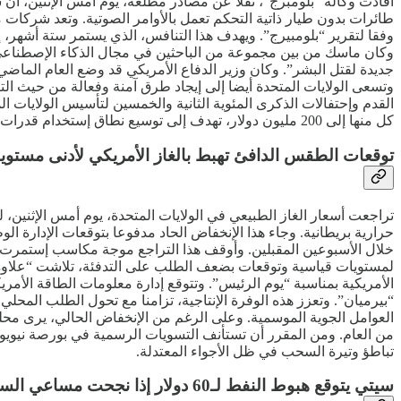
وفقا لتقرير “بلومبيرج”. ويهدف هذا التنافس، الذي يستمر ستة أشهر،
جديدة لقتل البشر”. وكان وزير الدفاع الأمريكي قد وضع العام الماضي
وتسعى الولايات المتحدة أيضا إلى إيجاد طرق آمنة وفعالة من حيث الت
كل منها إلى 200 مليون دولار، تهدف إلى توسيع نطاق إستخدام قدرات الذكاء الإصطناعي المتقدمة في البنتاجون.
توقعات الطقس الدافئ تهبط بالغاز الأمريكي لأدنى مستويا
لمستويات قياسية وتوقعات بضعف الطلب على التدفئة، تلاشت “علاوة ا
“بيرميان”. وتعزز هذه الوفرة الإنتاجية، تزامنا مع تحول الطلب المحلي،
العوامل الجوية الموسمية. وعلى الرغم من الإنخفاض الحالي، يرى محلل
تباطؤ وتيرة السحب في ظل الأجواء المعتدلة.
سيتي يتوقع هبوط النفط لـ60 دولار إذا نجحت مساعي السلام