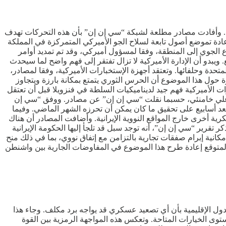
ء. وأفادت مصادر مطلعة لشبكة “سي إن إن” بأن هذه التحركات تهدف
دة تموضع أصول تابعة لسلاح الجو الأميركي المتمركزة في المملكة
ع الجوي إلى المنطقة، وفقا لمسؤول أميركي، وقد تم تمديد أوامر
يبدو أن الإدارة الأميركية لا تزال تفتقر إلى فهم واضح لما سيحدث
تحدة وحلفائها. وتعتقد أجهزة الإستخبارات الأميركية، وفقا لمصادر،
ة حول هذا الموضوع أن الحرس الثوري يتمتع بمكانة بارزة ويتجاوز
 الأميركية فهم جيد لديناميكيات السلطة في فنزويلا قبل أن تعتقل
ي، علي خامنئي، حسبما نقلت “سي إن إن” عن مصادر. ووفق “سي إن
د أسابيع على تحقيق ما كان يمكن أن تحرزه الشهر الماضي. وفيما
ية أخرى خارج المواقع النووية الإيرانية. وأضافت المصادر أن هناك
قرير “سي إن إن”، أنه توجد سبل قد تلجأ إليها الحكومة الإيرانية
كانية إبرام صفقات تجارية بالتزامن مع إتفاق نووي، بما في ذلك منح
من المتوقع إعادة طرح هذا الموضوع في المفاوضات الجارية بين واشنطن
 الإقليمية بأن أي تصعيد عسكري قد يواجه برد مكلف. وجاء هذا
وى الخيارات المتاحة. وتعكس هذه المواجهة الرمزية بين القوة