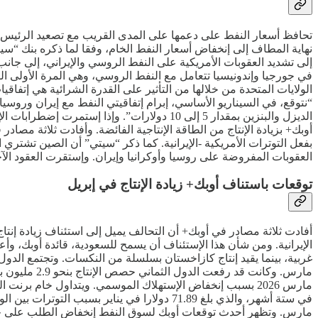
تحافظ أسعار النفط على دعمها على المدى القريب مع تصعيد الرئيس ال
إلى تشديد العقوبات الأمريكية على النفط الروسي والإيراني، إلى جا
في جورجيا وإندونيسيا تتعامل مع النفط الروسي، وهي المرة الأولى الت
الولايات المتحدة من خلالها من التأثير على القدرة الشرائية هي إتف
أوبك+ بزيادة الإنتاج من الطاقة الإنتاجية الفائضة. وأفادت ثلاثة مصا
العقوبات المفروضة على روسيا وأوكرانيا وإيران. وإستقرت العقود الآجلة لخام برنت، يوم أمس الإ
توقعات باستناف أوبك+ زيادة الإنتاج في إبريل
أفادت ثلاثة مصادر في أوبك+ أن التحالف يميل إلى استئناف زيادة إنتا
الإيرانية. ومن شأن هذا الإستئناف أن يسمح للسعودية، قائدة أوبك، و
غربية، بينما يقيد إنتاج كازاخستان بسلسلة من النكسات. وتجتمع الدول 
في ستة أشهر، والذي بلغ 71.89 دولارا في ينا