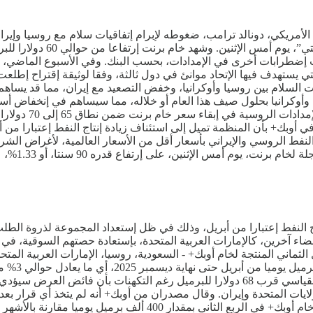
أمريكي، دونالد ترامب، ضغوطه لإبرام إتفاقيات سلام مع روسيا وإيرا
نب إضطرابات أخرى في الإمدادات، بحسب البنك. وفي الأسبوع الماضي، إ
ي يستهدف فيها الإتحاد موانئ في دول ثالثة، وفقا لوثيقة إقتراح إطلعت
اقيات السلام بين روسيا وأوكرانيا، وخفض التصعيد مع إيران، مما قد ي
الديزل والبنزين ب
در في أوبك+ بأن المنظمة تميل إلى استئناف زيادة إنتاج النفط إعتبارا 
ثنين، على إرتفاع قدره 90 سنتا، أو 1.33%، عند 68.65 دولارا للبرميل.
ج النفط إعتبارا من أبريل، وذلك في ظل إستعداد المجموعة لذروة الطلب 
أعضاء آخرين، كالإمارات العربية المتحدة، بإستعادة حصتهم السوقية، 
الثماني المنتجة لخام أوبك+ - السعودية، روسيا، الإمارات العربية المت
مارس. وكان
مارس 2026 بسبب إنخفاض الإستهلاك الموسمي. ويتداول خام برنت القياسي قرب 68 دولارا لل
ير بسبب التوترات بين الولايات المتحدة وإيران. وقال مصدران من أوبك+ أنه لم يتخذ
مارس. وتظهر أحدث توقعات أوبك لسوق النفط إنخفاض الطلب على خام أو