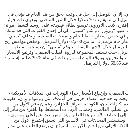
ن، إلا أن التوصل إلى حل في وقت لاحق من هذا العام قد يؤدي في
نهاية المطاف إلى إنخفاض أسعار النفط الخام، وفقا لما ذكره بنك “سيتي”، يوم أمس الإثنين. وشهد خام برنت إرتفاعا من حوالي 60 دولارا للبرميل إلى ما يقارب 70 دولارا خلال الشهر الماضي، ويعزى ذلك جزئيا
قترح الإتحاد الأوروبي توسيع نطاق عقوباته على روسيا لتشمل موانئ
 عليها “رويترز”. وأشار “سيتي” إلى أن إحدى القنوات التي قد تتمكن
ساهم في خفض أسعار النفط الخام والمنتجات النفطية. وأضاف “سيتي”:
“نتوقع، في السيناريو الأساسي، إبرام إتفاقيتي النفط مع إيران وروسيا وأوكرانيا بحلول صيف هذا العام أو خلاله، مما سيساهم في إنخفاض أسعار خام برنت إلى ما بين 60 و62 دولارا للبرميل، وخفض هوامش ربح
مقدار 5 إلى 10 دولارات”. وإذا إستمرت إضطرابات الإمدادات الروسية في إبقاء سعر خام برنت ضمن نطاق 65 إلى 70 دولارا للبرميل خلال الأشهر المقبلة، يتوقع “سيتي” أن تستجيب منظمة
من أبريل، حيث تستعد المجموعة لذروة الطلب الصيفي، وترتفع الأسعار
بفعل التوترات الأمريكية -الإيرانية. كما ذكر “سيتي” أن الصين تشتري النفط الروسي والإيراني بأسعار أقل من الأسعار العالمية، لأغراض الشراء والتخزين، ويتوقع البنك إستمرار ذلك في عام 2026 طالما إستمرت
الصيفي، وإرتفاع الأسعار جراء التوترات في العلاقات الأمريكية -
في وقت يواجه فيه أعضاء آخرون في أوبك+، مثل روسيا وإيران، عقوبات
حدة، كازاخستان، الكويت، العراق، الجزائر، وعمان - في الأول من
ت قد رفعت الدول الثماني حصص الإنتاج بنحو 2.9 مليون برميل يوميا من أبريل حتى نهاية ديسمبر 2025، أي ما يعادل حوالي 3% من الطلب العالمي، وجمدت الزيادات المخطط لها للفترة من يناير إلى
برميل رغم التكهنات بأن فائض العرض سيؤدي إلى إنخفاض الأسعار هذا العام. وهذا ليس بعيدا عن أعلى مستوى له
 أي قرار بعد، وستستمر المحادثات في الأسابيع التي تسبق إجتماع الأول من
بك+ في الربع الثاني بمقدار 400 ألف برميل يوميا مقارنة بالأشهر الثلاثة الأولى من العام، لكن من المتوقع أن يرتفع الطلب على مدار