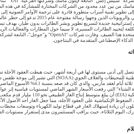
أفادت وكالة “ب
 إلى تطوير تقنية أسراب متطورة قادرة على ترجمة الأوامر الصوتية إل
وكان ماسك من بين مجموعة من الباحثين في مجا
 إستراتيجية جديدة لتسريع تطوير ونشر الطائرات بدون طيار، بهدف تبسي
كلفة لتحييد الطائرات المسيرة، لا سيما حول المطارات والفعاليات الر
ته
حرارية بريطانية. وجاء هذا الإنخفاض الحاد مدفوعا بتوقعات ا
خلال الأسبوعين المقبلين. وأوقف هذا الترا
لشتاء” التي رفعت الأسعار الشهر الماضي لمستويات قياسية إثر عواصف
 الضغوط الإنكماشية على العقود الآجلة، مما جعل الغاز أحد الأصول الأكث
ون أن زيادة إستهلاك الغاز في قطاع توليد الكهرباء وتوسعات محطات ت