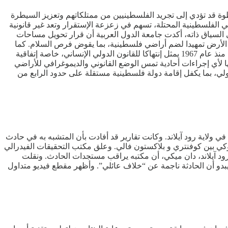
طوة قد تؤدي إلى تجريد الفلسطينيين من ممتلكاتهم وتعزيز السيطرة
ي الفلسطينية المحتلة، تسهم في زعزعة الإستقرار وتعد غير قانونية
ي السياق ذاته، أكدت جامعة الدول العربية أن قرار تحويل مساحات
 الأرض تمهيدا لضم أراضي فلسطينية، بما يقوض فرص السلام. كما
أدانت مصر القرار، حيث أكدت وزارة الخارجية المصرية أن استئناف تسجيل وتسوية ملكية الأراضي في أجزاء من الضفة الغربية للمرة الأولى منذ عام 1967 يمثل إنتهاكا للقانون الدولي الإنساني، خاصة إتفاقية
ت مصر رفضها لأي إجراءات أحادية تمس الوضع القانوني والديموغرافي للأراضي
ولي، بما يكفل إقامة دولة فلسطينية مستقلة على حدود الرابع من
ة “الهوكي” في ولاية رود آيلاند. وكانت تقارير قد أفادت بأن المتشبه به في حادث
هوكي بين كوفنتري و بلاكستون فالي. وعلق مكتب التحقيقات الفيدرالي
ود آيلاند، دان ميكي، أن مكتبه يراقب مستجدات الحادث. ونقلت
يبدو أن الحادثة ناجمة عن “خلاف عائلي”. وأظهر مقطع فيديو متداول