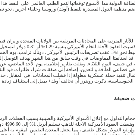
ع تقييم المستثمرين للآثار المترتبة على المحادثات المرتقبة بين الولايات المتحدة
الماضي، إذ تراجع برنت بنحو 0.5%، فيما خسر خام غرب تكساس الوسيط نحو 1%، عقب تصريحات الر
 استأنفتا المفاوضات في وقت سابق من هذا الشهر بهدف التوصل إلى تس
ي جنيف، اليوم الثلاثاء. ونقلت تقارير إعلامية، يوم الأحد الماضي، عن
 قطاعي الطاقة والتعدين، إضافة إلى صفقات شراء طائرات قيد النقا
حتمال تنفيذ حملة عسكرية مطولة إذا فشلت المحادثات. في المقابل، ح
لجيوسياسية، ذكرت رويترز أن تحالف أوبك+ يميل إلى استئناف زيادة الإنت
م أمس الإثنين، بأكثر من 1% متأثرة بضعف أحجام التداول مع إغلاق الأسواق الأميركية والصي
وهبط ال
 وإرتفع الدولار بشكل طفيف، مما يجعل المعدن النفيس المقوم به أعلى 