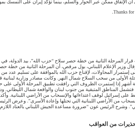
الإتفاق ممكن عبر الحوار والسلم، بينما تؤكد إيران على التمسك بموا
Thanks for 
قرار المرحلة الثانية من خطة حصر سلاح “حزب الله”، بيد الدولة، في م
قال وزير الإعلام اللبناني، بول مرقص، أن المرحلة الثانية من خطة حصر
، إلى إستمرار المحاولات، لإقناع حزب الله بالموافقة على تسليم عدد 
مرحلة الأولى من سحب السلاح شمال النهر. وكانت مصادر وزارية لبناني
أشهر إذا إستمرت الظروف التي رافقت تطبيق المرحلة الأولى على حالها
فتشمل المناطق المتبقية من جنوب لبنان والواقعة شمال الليطاني. ودعا
غط على إسرائيل لوقف اعتداءاتها والإنسحاب من الأراضي اللبنانية. وأك
لإنسحاب من الأراضي اللبنانية التي تحتلها وإعادة الأسرى”. وعرض ال
لي”. وشرح الرئيس عون “ضرورة مساعدة الجيش اللبناني بالعتاد اللاز
حذيرات من العواقب