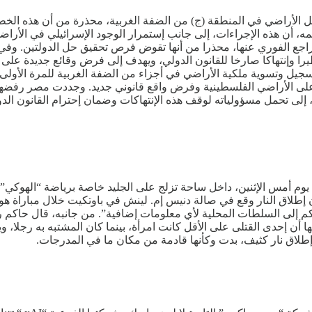
جيل الأراضي في المنطقة (ج) من الضفة الغربية، محذرة من أن هذه الخ
ه، أن هذه الإجراءات، إلى جانب إستمرار الوجود الإسرائيلي في الأراض
التراجع الفوري عنها، محذرا من أنها تقوض فرص تحقيق حل الدولتين. وف
يرا وإنتهاكا صارخا للقانون الدولي، ويهدف إلى فرض وقائع جديدة على
2، ويستهدف تكريس السيطرة على الأراضي الفلسطينية وفرض واقع قانوني جديد. وجدد
 إلى تحمل مسؤولياته لوقف هذه الإنتهاكات وضمان إحترام القانون الد
لى في حادث إطلاق نار، وقع يوم أمس الإثنين، داخل ساحة تزلج على الجليد خاصة برياض
أن إطلاق النار وقع في صالة دنيس إم. لينش في باوتكيت خلال مباراة 
لكم إلى السلطات المحلية لأي معلومات إضافية”. من جانبه، قال حاكم ر
 أن إحدى القتلى على الأقل كانت امرأة، بينما كان المشتبه به رجلا، و
إطلاق نار كثيف، بدت وكأنها قادمة من مكان ما في المدرجات.