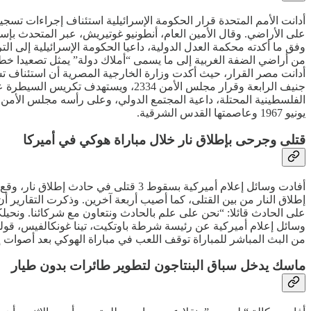
أدانت الأمم المتحدة قرار الحكومة الإسرائيلية استئناف إجراءات تس
على الأراضي. وقال الأمين العام، أنطونيو غوتيريش، عبر المتحدث بإسم
وفق ما أكدته محكمة العدل الدولية، داعيا الحكومة الإسرائيلية إلى 
من أراضي الضفة الغربية إلى ما يسمى “أملاك دولة” يمثل تصعيدا خط
جنيف الرابعة وقرار مجلس الأمن 334
الفلسطينية المحتلة، داعية المجتمع الدولي، وعلى رأسه مجلس الأمن،
يونيو 1967 وعاصمتها القدس الشرقية.
قتلى وجرحى بإطلاق نار خلال مباراة هوكي في أميركا
أفادت وسائل إعلام أميركية بسقوط 3 قت
إطلاق النار من بين القتلى، كما أصيب أربعة آخرين. وذكرت التقارير 
على الحادث قائلا: “نحن على علم بالحادث ونتعاون مع شركائنا. ونحي
وسائل إعلام أميركية عن رئيسة شرطة باوتكيت، تينا غونكالفيس، قولها
من البث المباشر للمباراة توقف اللعب في مباراة الهوكي بعد أصوات 
ماسك يدخل سباق البنتاجون لتطوير طائرات بدون طيار