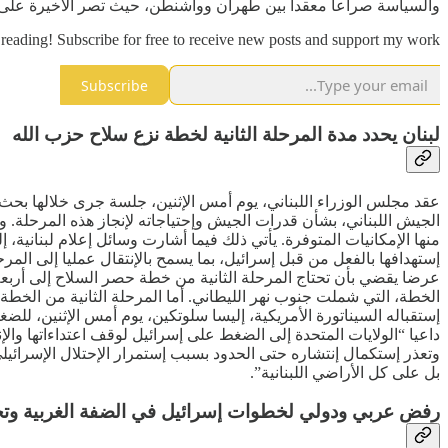
والسياسة صراعا معقدا بين طهران وواشنطن، حيث تصر الأخيرة على أن 
reading! Subscribe for free to receive new posts and support my work.
Subscribe
لبنان يحدد مدة المرحلة الثانية لخطة نزع سلاح حزب الله
عقد مجلس الوزراء اللبناني، يوم أمس الإثنين، جلسة جرى خلالها بحث 
الجيش اللبناني، بشأن قدرات الجيش وإحتياجاته لإنجاز هذه المرحلة. و
منها الإمكانيات المتوفرة. يأتي ذلك فيما أشارت وسائل إعلام لبنانية
إستهدافها بالفعل من قبل إسرائيل، بما يسمح بالإنتقال عمليا إلى ال
عرضا يقضي بأن تحتاج المرحلة الثانية من خطة حصر السلاح إلى أربعة 
الخطة، التي شملت جنوب نهر الليطاني. أما المرحلة الثانية من الخطة 
إستقباله السيناتورة الأمريكية، إليسا سلوتكين، يوم أمس الإثنين، للض
داعيا “الولايات المتحدة إلى الضغط على إسرائيل لوقف اعتداءاتها وا
وتعذر إستكمال إنتشاره حتى الحدود بسبب إستمرار الإحتلال الإسرائي
بل على كل الأراضي اللبنانية”.
رفض عربي ودولي لخطوات إسرائيل في الضفة الغربية وت