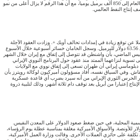
العام بمقدار 600 ألف برميل يوميا مقارنة بعام 2025. وخفضت وكالة الطاقة الدولية هذا الأسبوع توقعاتها لنمو الطلب العالمي على النفط هذا العام إلى 850 ألف برميل يوميا، مع أن هذا الرقم لا يزال أعلى من نمو
 وإيران فضلا عن توقع زيادة في إمدادات تحالف أوبك +. وزادت العقود الآجلة
لخام برنت بنسبة 1.30% أو 0.88 دولارا لتسجل 68.63 دولار للبرميل. وكسبت العقود الآجلة للخام الأميركي بنسبة 1.29% أو 0.81 دولار لتسجيل 63.56 دولار للبرميل. وسجل الخامان خسائر أسبوعية خلال الأسبوع
ئيس الأميركي، دونالد ترامب، يوم الخميس الماضي، بأن واشنطن قد تتوصل إلى إتفاق مع إيران خلال الشهر
وية لنزاعهما الممتد منذ عقود حول البرنامج النووي الإيراني
 دبلوماسي إيراني أن طهران تسعى إلى إتفاق نووي مع الولايات
ش. وفي السياق نفسه، أفاد مسؤولون أميركيون لوكالة رويترز بأن
ذر الحرس الثوري الإيراني من أنه سيرد بضرب أي قاعدة عسكرية
اج إعتبارا من أبريل بعد توقف دام ثلاثة أشهر، وذلك لتلبية ذروة
نية بسبب العطلات الرسمية المحلية، في حين ضغط صعود الدولار على المعدن النفيس.
ذهب في المعاملات الفورية 1.3% إلى 4976.37 دولار للأونصة. وهبطت العقود الأميركية الآجلة للذهب تسليم أبريل 1% إلى 4996.60 دولار للأونصة. والأسواق الأميركية مغلقة بمناسبة عطلة يوم الرؤساء،
​تكلفة على حائزي العملات الأخرى. وقالت وزارة العمل الأميركية،