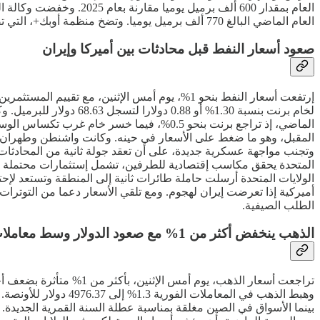
العام الماضي البالغ 770 ألف برميل يوميا. وتضخ منظمة أوبك+، التي تضم منظمة الدول المصدرة للنفط (أوبك) وروسيا وحلفاء آخرين، نحو نصف إنتاج النفط العالمي.
صعود أسعار النفط قبل محادثات بين أميركا وإيران
إرتفعت أسعار النفط بنحو 1%، يوم أمس الإثنين، م
المقبل، وهو ما ضغط على الأسعار في حينه. وكانت واشنطن وطهران قد
وتجنب مواجهة عسكرية جديدة، على أن تعقد جولة ثانية من المحادثات ف
المتحدة يحقق مكاسب إقتصادية للطرفين، تشمل إستثمارات محتملة في
الولايات المتحدة أرسلت حاملة طائرات ثانية إلى المنطقة وتستعد لإ
أميركية إذا تعرضت إيران لهجوم. ومع تلقي الأسعار دعما من التوترات ا
الطلب الصيفية.
الذهب ينخفض أكثر من 1% مع صعود الدولار وسط معاملات ضعيفة
تراجعت أسعار الذهب، يو
بينما الأسواق في الصين مغلقة بمناسبة عطلة السنة القمرية الجديدة.