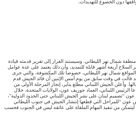
قفها دون الخضوع للتهديدات.
نطقة شمال نهر الليطاني. وسيستند القرار إلى تقرير قدمته قيادة
 السلاح أربعة أشهر قابلة للتمديد، وأن ذلك يعتمد على عدة عوامل
من المواقع شمال نهر الليطاني، خصوصا تلك المكشوفة، والتي جرى
ة قد قالت في وقت سابق من يوم أمس الإثنين أن قائد الجيش قدم
. وأعلن الجيش اللبناني مطلع يناير، إنجاز المرحلة الأولى من
 الرئيس اللبناني، العماد جوزيف عون، الولايات المتحدة، خلال
د عون “تصميم لبنان على نشر الجيش اللبناني حتى الحدود الدولية”،
رئيس عون “للمراحل التي قطعها إنتشار الجيش في جنوب الليطاني
م ليتمكن من تنفيذ المهام الملقاة على عاتقه ليس في الجنوب فحسب