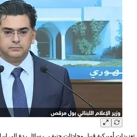
تعزيزات أميركية قبيل محادثات جنيف.. رسائل ردع إلى إيرا