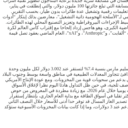
لومبرج”، نقلا عن مصادر مطلعة، يوم أمس الإثنين، أن شركة “سبيس إكس” التابعة لإيلون ماسك وشركتها الفرعية “xAI “ تتنافسان في مسابقة سرية جديدة برعاية البنتاجون لتطوير تقنية أسراب
طائرات بدون طيار ذاتية التحكم تعمل بالأوامر الصوتية. وتعد شركات ماسك من بين عدد محدود من الشركات المختارة للمشاركة في هذه المسابقة التي تبلغ جائزتها 100 مليون دولار، والتي إنطلقت في يناير،
ى تعليمات رقمية وتشغيل عدة طائرات بدون طيار، بحسب التقرير.
ل الذكاء الإصطناعي والروبوتات الذين وجهوا رسالة مفتوحة عام 2015 تدعو إلى حظر عالمي لـ”الأسلحة الهجومية ذاتية التشغيل”، معارضين بذلك إبتكار “أدوات
ط الإجراءات البيروقراطية وتعزيز التصنيع المحلي لهذه الطائرات.
ياضية الكبرى، وهو هاجس إزداد إلحاحا مع إقتراب كأس العالم لكرة
القدم وإحتفالات الذكرى المئوية الثانية والخمسين لتأسيس الولايات المتحدة هذا الصيف. وفازت شركات “OpenAI” و”جوجل”، التابعة لشركة “ألفابت”، و”Anthropic”، و”xAI”، العام الماضي بعقود تصل قيمة
تراجعت أسعار الغاز الطبيعي في الولايات المتحدة، يوم أمس الإثنين، لتصل إلى أدنى مستوى لها في أربعة أشهر، حيث هبطت العقود الآجلة تسليم مارس بنسبة 7.4% لتستقر عند 3.002 دولار لكل مليون وحدة
لإدارة الوطنية للمحيطات والغلاف الجوي (NOAA) التي تشير إلى موجة طقس دافئ تتجاوز المعدلات الطبيعية في مناطق واسعة بوسط وجنوب البلاد
جع موجة مكاسب إستمرت ثلاثة أيام لعقد مارس، والذي كان قد صعد بنسبة 4.1% الأسبوع الماضي بدعم من سحوبات قوية من المخزونات. ومع عودة الإنتاج الأمريكي
 ثلجية، في حين ظل التداول هادئا اليوم نظرا لإغلاق الأسواق
الأمريكية بمناسبة “يوم الرئيس”. وتتوقع إدارة معلومات الطاقة الأمريكية (EIA) أن يبلغ متوسط إنتاج الغاز الطبيعي نحو 110 مليار قدم مكعب يوميا خلال عام 2026، مع زيادة مطردة في المعروض من حوض
ر تقلبا في أسواق الطاقة مع بداية العام الجاري، بإنتظار إستقرار
صدير الغاز المسال قد توفر حدا أدنى للأسعار خلال النصف الثاني
من العام. ومن المقرر أن تستأنف التسويات الرسمية في بورصة نيويورك، اليوم الثلاثاء، حيث يراقب المستثمرون مدى إستقرار مستويات الدعم عند 3 دولارات، وما إذا كانت بيانات المخزونات الأسبوعية ستؤكد