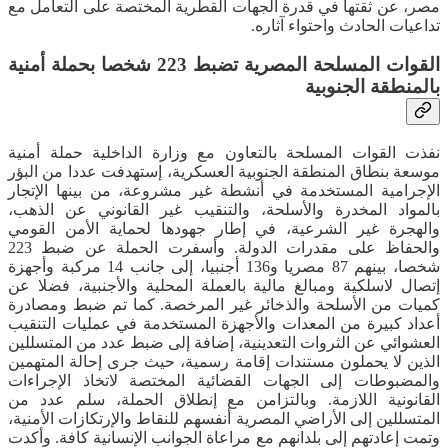
مصر، عن ثقتها في قدرة الجهات القطرية المختصة على التعامل مع
تداعيات الحادث واحتواء آثاره.
القوات المسلحة المصرية تضبط 223 شخصا بحملة أمنية
بالمنطقة الجنوبية
نفذت القوات المسلحة بالتعاون مع وزارة الداخلية حملة أمنية
موسعة بنطاق المنطقة الجنوبية العسكرية، إستهدفت عددا من البؤر
الإجرامية المستخدمة في أنشطة غير مشروعة، من بينها الإتجار
بالمواد المخدرة والأسلحة، والتنقيب غير القانوني عن الذهب،
والهجرة غير الشرعية، في إطار جهودها لحماية الأمن القومي
والحفاظ على مقدرات الدولة. وأسفرت الحملة عن ضبط 223
شخصا، بينهم 87 مصريا و136 أجنبيا، إلى جانب 14 مركبة وأجهزة
إتصال لاسلكية ومبالغ مالية بالعملة المحلية والأجنبية، فضلا عن
كميات من الأسلحة والذخائر غير المرخصة. كما تم ضبط ومصادرة
أعداد كبيرة من المعدات والأجهزة المستخدمة في عمليات التنقيب
العشوائي عن الثروات التعدينية، إضافة إلى ضبط عدد من المتسللين
الذين لا يحملون مستندات إقامة رسمية، حيث جرى إحالة المتهمين
والمضبوطات إلى الجهات القضائية المختصة لاتخاذ الإجراءات
القانونية اللازمة. وبالتزامن مع إنطلاق الحملة، سلم عدد من
المتسللين إلى الأراضي المصرية أنفسهم للنقاط والإرتكازات الأمنية،
وتمت إعادتهم إلى بلدانهم مع مراعاة الجوانب الإنسانية كافة. وأكدت