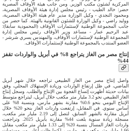
المركزية لشئون مكتب الوزير. ومن جانب هيئة الأوقاف المصرية
حضر: خالد الطيب - رئيس مجلس إدارة هيئة الأوقاف المصرية،
ومحمود النجدي - وكيل الوزارة مدير عام هيئة الأوقاف المصرية،
ووليد راضي - وكيل الوزارة للشئون القانونية بالهيئة. كما حضر من
جانب المجموعة الوطنية لإستثمارات الأوقاف (المحمودية سابقا):
عبد الرحيم عمار - مساعد وزير الأوقاف رئيس مجلس إدارة
المجموعة الوطنية لإستثمارات الأوقاف، والمهندس يسري شرشر -
العضو المنتدب بالمجموعة الوطنية لإستثمارات الأوقاف.
إنتاج مصر من الغاز يتراجع 8% في أبريل والواردات تقفز
44%
واصل إنتاج مصر من الغاز الطبيعي تراجعه خلال شهر أبريل
الماضي، في ظل إرتفاع الواردات وزيادة الإستهلاك المحلي، وفق
بيانات حديثة أظهرت إتساع الفجوة بين الإنتاج والطلب. وسجل إنتاج
الغاز الطبيعي نحو 3.2 مليار متر مكعب خلال أبريل، ليتراجع متوسط
الإنتاج اليومي بنحو 0.6% مقارنة بشهر مارس، وبنسبة 8% على
أساس سنوي. في المقابل، إرتفعت واردات الغاز بنحو 20% خلال
أبريل مقارنة بالشهر السابق، لتصل إلى 2.19 مليار متر مكعب،
مسجلة زيادة سنوية بلغت 44% مقارنة بأبريل 2025. وتراجعت
واردات الغاز المسال بنسبة 20% إلى 1.33 مليار متر مكعب مقابل
1.66 مليار متر مكعب في مارس، لكنها ظلت أعلى من مستويات