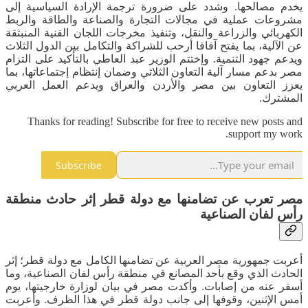
يخدم مصالحها. وشدد على ضرورة ترجمة الإرادة السياسية إلى
مشروعات عملية في مجالات التجارة والصناعة والطاقة والربط
الكهربائي والزراعة والنقل، وتنفيذ مخرجات اللجان الفنية المنبثقة
عن الآلية، بما يفتح آفاقا أرحب للشراكة والتكامل بين الدول الثلاث
ويدعم جهود التنمية. وإختتم الوزير عبد العاطي بالتأكيد على التزام
مصر بدعم مسار آلية التعاون الثلاثي وضمان إنتظام إجتماعاتها، بما
يعزز التعاون بين مصر والأردن والعراق ويدعم العمل العربي
المشترك.
Thanks for reading! Subscribe for free to receive new posts and
support my work.
Subscribe
مصر تعرب عن تضامنها مع دولة قطر إثر حادث منطقة
رأس لفان الصناعية
أعربت جمهورية مصر العربية عن تضامنها الكامل مع دولة قطر؛ إثر
الحادث الذي وقع بأحد المصانع في منطقة رأس لفان الصناعية، وما
أسفر عنه من إصابات. وأكدت مصر في بيان لوزارة خارجيتها، يوم
أمس الإثنين، وقوفها إلى جانب دولة قطر في هذا الظرف. وأعربت