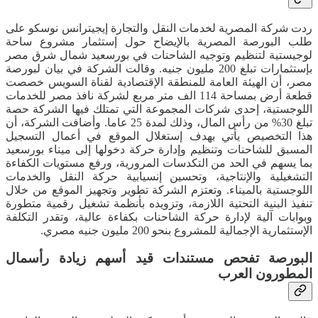
ردت شركة المصرية لخدمات النقل والتجارة إيجيترانس نوسكو على
طلب البورصة المصرية بالإيضاح حول إستثمار مشروع ساحة
لوجيستية لتنظيم وتوجيه الشاحنات في بورسعيد شمال شرق مصر
بإستثمارات تبلغ 200 مليون جنيه. وقالت الشركة في بيان لبورصة
مصر، أن الهيئة العامة للمنطقة الإقتصادية لقناة السويس خصصت
قطعة أرض بمساحة 114 الف متر مربع لشركة نافذ مصر للخدمات
اللوجستية، إحدى شركات المجموعة التي تمتلك فيها الشركة حصة
تبلغ 30% من رأس المال، وذلك لمدة 25 عاما. وأضافت الشركة، أن
هذا التخصيص يأتي بهدف إستغلال الموقع في أعمال التسجيل
المسبق للشاحنات وتنظيم وإدارة حركة دخولها إلى ميناء بورسعيد
بما يسهم في الحد من التكدسات المرورية، ورفع مستويات الكفاءة
التشغيلية والإنتاجية، وتحسين إنسيابية حركة النقل والخدمات
اللوجستية بالميناء. وتعتزم الشركة تطوير وتجهيز الموقع من خلال
تنفيذ البنية التحتية اللازمة، وتزويده بأنظمة تشغيل رقمية متطورة
وبوابات آلية لإدارة حركة الشاحنات بكفاءة عالية، وتقدر التكلفة
الإستثمارية الإجمالية للمشروع بنحو 200 مليون جنيه مصري.
البورصة تفحص مستندات قيد أسهم زيادة رأسمال
المطورون العرب