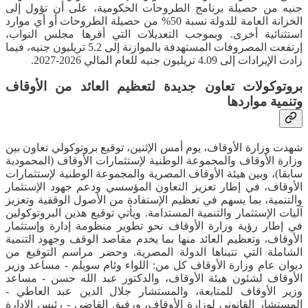
جنيه من حصيلة برنامج الطروحات الحكومية، على أن تؤول إلى
الخزانة العامة للدولة نسبة 50% من حصيلة الطروحات أو أي موارد
استثنائية أخرى. وبموجب التعديلات التي أقرها مجلس النواب،
إرتفعت المصروفات المستهدفة بالموازنة إلى 5.2 تريليون جنيه، فيما
زادت الإيرادات إلى 4.09 تريليون جنيه للعام المالي 2026-2027.
بروتوكولات تعاون جديدة لتعظيم العائد من الأوقاف
وتنمية مواردها
شهدت وزارة الأوقاف، يوم أمس الإثنين، توقيع بروتوكولي تعاون بين
وزارة الأوقاف والمجموعة الوطنية لإستثمارات الأوقاف (المحمودية
سابقا)، وبين هيئة الأوقاف المصرية والمجموعة الوطنية لإستثمارات
الأوقاف، في إطار تعزيز التعاون المؤسسي ودعم جهود الإستثمار
والتنمية، بما يسهم في تعظيم الإستفادة من الأصول الوقفية وتعزيز
آليات الإستثمار والتنمية المستدامة. ويأتي توقيع هذين البروتوكولين
في إطار رؤية وزارة الأوقاف نحو تطوير منظومة إدارة وإستثمار
الأوقاف، وتعظيم العائد منها بما يخدم مقاصد الوقف وجهود التنمية
الشاملة التي تتبناها الدولة المصرية. وحضر مراسم التوقيع من
ديوان عام وزارة الأوقاف كل من: اللواء وئام سويلم - مساعد وزير
الأوقاف لشئون هيئة الأوقاف، والدكتور عبد الله حسن - مساعد
وزير الأوقاف للمتابعة، والمستشار جلال الدين عبد العاطي -
المستشار القانوني لوزارة الأوقاف، ورفيق القاضي - رئيس الإدارة