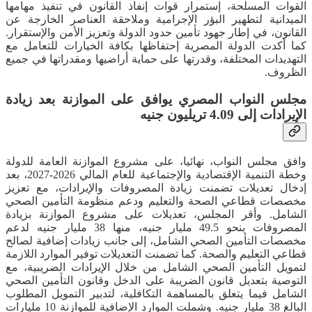
القوات المسلحة، إستمرار قوات إنفاذ القانون في تنفيذ مهامها
الميدانية لتطهير البؤر الإجرامية وملاحقة العناصر الخارجة عن
القانون، في إطار جهود تأمين حدود الدولة وتعزيز الأمن والإستقرار.
كما أكدت الدولة المصرية إحتفاظها بكافة الخيارات للتعامل مع
التهديدات المختلفة، وقدرتها على حماية أراضيها ومقدراتها في جميع
الظروف.
مجلس النواب المصري يوافق على الموازنة بعد زيادة
الإيرادات إلى 4.09 تريليون جنيه
وافق مجلس النواب، نهائيا، على مشروع الموازنة العامة للدولة
وخطة التنمية الإقتصادية والإجتماعية للعام المالي 2026-2027، بعد
إدخال تعديلات تضمنت زيادة المصروفات والإيرادات، مع تعزيز
مخصصات قطاعي الصحة والتعليم ودعم منظومة التأمين الصحي
الشامل. وأقر المجلس، تعديلات على مشروع الموازنة بزيادة
المصروفات بنحو 49.5 مليار جنيه، منها 38 مليار جنيه لدعم
مخصصات التأمين الصحي الشامل، إلى جانب زيادات إضافية لصالح
قطاعي التعليم والصحة. كما تضمنت التعديلات توفير الموارد اللازمة
لتمويل التأمين الصحي الشامل من خلال الإيرادات الضريبية، مع
التوصية بتعديل قانون الضريبة على الدخل وقانون التأمين الصحي
الشامل فيما يتعلق بالمساهمة التكافلية، لتدبير التمويل المطلوب
البالغ 38 مليار جنيه. وشملت الموارد الإضافية للموازنة 10 مليارات