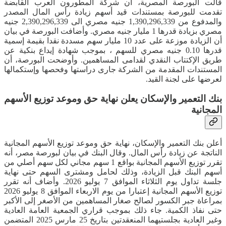
قالت البورصة المصرية، أن شركة المطورون العرب القابضة
تقدمت للبورصة بمستندات قيد أسهم زيادة رأس المال المصدر
والمدفوع من 1,390,296,339 جنيه مصري الى 2,390,296,339 جنيه
مصري بزيادة قدرها 1 مليار جنيه مصري. وأضافت البورصة في بيان
أن الزيادة موزعة على عدد 10 مليار سهم مسددة نقدا بقيمة إسمية
قدرها 0.10 جنيه مصري للسهم ، بموجب شهادة إيداع بنكية عن
طريق الإكتتاب النقدي لقدامى المساهمين. وأوضحت البورصة، أن
المستندات المقدمة من الشركة جارى دراستها وفحصها وإستكمالها
لعرضها على لجنة القيد.
بنك التعمير والإسكان يعلن نهاية حق وموعد توزيع الأسهم
المجانية
أعلن بنك التعمير والإسكان، نهاية حق وموعد توزيع الأسهم المجانية
الناتجة عن زيادة رأس المال. وقال البنك في بيان لبورصة مصر، أنه
تقرر توزيع الأسهم المجانية بواقع 1 سهم مجاني لكل سهم أصلي من
أسهم البنك قبل الزيادة، وذلك لحامل ومشترى السهم حتى نهاية
جلسة تداول يوم الثلاثاء الموافق 7 يوليو 2026. وأضاف أنه تقرر
توزيع الأسهم المجانية إعتبارا من يوم الاربعاء الموافق 8 يوليو 2026
بمراعاة جبر الكسور لصالح صغار المساهمين من الأصغر إلى الأكبر
حتى نفاذ الكمية. جاء ذلك بموجب قراري الجمعية العامة العادية
وغير العادية بجلستيهما المنعقدتين بتاريخ 25 مارس 2025 المتضمن