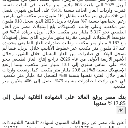
أبريل 2025 التي بلغت 608 ملايين متر مكعب. في الوقت نفسه،
قفزت واردات الغاز الجاف بنسبة 431% على أساس شهري لتصل
إلى 856 مليون متر مكعب مقابل 162 مليون متر مكعب في مارس،
رغم إنخفاضها بنسبة 7% مقارنة بأبريل 2025 الذي سجل 918 مليون
متر مكعب. وعلى جانب الإستهلاك، بلغ إستهلاك مصر من الغاز
الطبيعي نحو 5.317 مليار متر مكعب خلال أبريل، بزيادة 7.4% في
متوسط الإستهلاك اليومي مقارنة بشهر مارس، الذي سجل إستهلاكا
بلغ 5.167 مليار متر مكعب. وظلت صادرات الغاز الطبيعي محدودة
عند 27 مليون متر مكعب عبر خطوط الأنابيب خلال أبريل، فيما لم
تسجل البلاد أي صادرات من الغاز المسال خلال الشهر. وخلال
الأشهر الأربعة الأولى من عام 2026، تراجع إنتاج الغاز الطبيعي بنحو
8% على أساس سنوي إلى 13.1 مليار متر مكعب، بينما إرتفع
الإستهلاك بنسبة 5% إلى 20.8 مليار متر مكعب. كما إرتفعت واردات
الغاز خلال الفترة نفسها بنسبة 38% لتسجل 8.2 مليار متر مكعب،
في حين زادت الصادرات بنسبة 79% لتصل إلى 406 ملايين متر
مكعب.
بنك مصر يرفع العائد على الشهادة الثلاثية ليصل إلى
17.85% سنويا
أعلن بنك مصر عن رفع العائد السنوي لشهادة “القمة” الثلاثية ذات
العائد الثابت ليصبح 17.75% بدورية صرف شهرية بدلا من 17.25%،