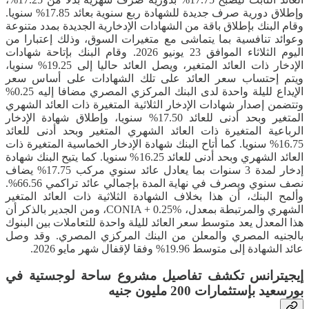
وإطلاق دورية صرف جديدة للشهادة ربع سنوية بعائد 17.85% سنويا.
وقام البنك بإطلاق باقة من الشهادات الإدخارية الجديدة بمدد متنوعة
وعوائد تنافسية بما يتماشى مع متغيرات السوق، وذلك إعتبارا من
اليوم الثلاثاء الموافق 23 يونيو 2026. وقام البنك بإتاحة شهادات
الإدخار ذات العائد المتغير، ويصل العائد حاليا إلى 19.25% سنويا،
ويتم إحتساب سعر العائد على تلك الشهادات على أساس سعر
الإيداع لليلة واحدة لدى البنك المركزي المصري مضافا إليه 0.25%
وتتضمن إصدار شهادات الإدخار الثلاثية المتغيرة ذات العائد الشهري
المتغير وبحد أدنى للعائد 17.50% سنويا، وإطلاق شهادة الإدخار
الرباعية المتغيرة ذات العائد الشهري المتغير وبحد أدنى للعائد
16.75% سنويا. كما أتاح البنك شهادة الإدخار الخماسية المتغيرة ذات
العائد الشهري وبحد أدنى للعائد 16.25% سنويا. كما يتيح البنك شهادة
إدخار لمدة 3 سنوات بما يعادل عائد سنوي مركب 17.75% يضاف
نصف سنوي ويصرف في نهاية المدة بإجمالي عائد تراكمي 66.56%.
وألمح البنك، أن هذا بخلاف الشهادة الثلاثية ذات العائد المتغير
الشهري والمرتبطة بمعدل، CONIA + 0.25%، ومن الجدير بالذكر أن
هذا المعدل يعد متوسط سعر العائد لليلة واحدة للتعاملات بين البنوك
بالجنيه المصري والمعلن من البنك المركزي المصري. وقد وصل
عائد الشهادة إلى متوسط 19.96% وفقا لإقفال شهر مايو 2026.
إيجيترانس تكشف تفاصيل مشروع ساحة لوجستية في
بورسعيد بإستثمارات 200 مليون جنيه