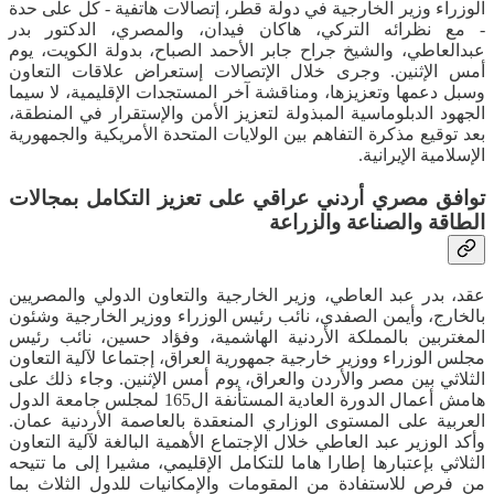
الوزراء وزير الخارجية في دولة قطر، إتصالات هاتفية - كل على حدة
- مع نظرائه التركي، هاكان فيدان، والمصري، الدكتور بدر
عبدالعاطي، والشيخ جراح جابر الأحمد الصباح، بدولة الكويت، يوم
أمس الإثنين. وجرى خلال الإتصالات إستعراض علاقات التعاون
وسبل دعمها وتعزيزها، ومناقشة آخر المستجدات الإقليمية، لا سيما
الجهود الدبلوماسية المبذولة لتعزيز الأمن والإستقرار في المنطقة،
بعد توقيع مذكرة التفاهم بين الولايات المتحدة الأمريكية والجمهورية
الإسلامية الإيرانية.
توافق مصري أردني عراقي على تعزيز التكامل بمجالات
الطاقة والصناعة والزراعة
عقد، بدر عبد العاطي، وزير الخارجية والتعاون الدولي والمصريين
بالخارج، وأيمن الصفدي، نائب رئيس الوزراء ووزير الخارجية وشئون
المغتربين بالمملكة الأردنية الهاشمية، وفؤاد حسين، نائب رئيس
مجلس الوزراء ووزير خارجية جمهورية العراق، إجتماعا لآلية التعاون
الثلاثي بين مصر والأردن والعراق، يوم أمس الإثنين. وجاء ذلك على
هامش أعمال الدورة العادية المستأنفة ال165 لمجلس جامعة الدول
العربية على المستوى الوزاري المنعقدة بالعاصمة الأردنية عمان.
وأكد الوزير عبد العاطي خلال الإجتماع الأهمية البالغة لآلية التعاون
الثلاثي بإعتبارها إطارا هاما للتكامل الإقليمي، مشيرا إلى ما تتيحه
من فرص للاستفادة من المقومات والإمكانيات للدول الثلاث بما