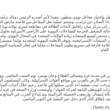
قل وإختبار مفاعل نووي متطور، تنفيذا لأمر أصدره الرئيس دونالد ترام
ل إلى مركز سان رافائيل لأبحاث الطاقة في مقاطعة إيمري بولاية يوتا لإجر
ها ضمن مسعى أوسع لإستعادة ريادة الولايات المتحدة في المجال النووي
 المنشآت الإستراتيجية. وتوفر الأنظمة النووية المتقدمة توليدا مستمرا 
امة فارقة في تسريع تطوير المفاعلات محليا في إطار السياسة النووية ا
حين في مدينة غزة وشمالي القطاع وخان يونس، يوم السبت الماضي. وو
 تحت الأرض بالقرب من مواقع القوات الإسرائيلية. وكان المسلحون 
ات، تمت تصفية أحد الذين تسللوا إلى قاعدة رعيم خلال أحداث السابع 
ف إطلاق النار الذي دخل حيز التنفيذ في أكتوبر الماضي.
Thanks for 