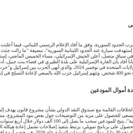
ب الحدود السورية، وفق ما أفاد الإعلام الرسمي اللبناني، فيما أعلن
ية إستهدفت سيارة عند الحدود اللبنانية السورية“، مضيفة “ما زالت جثث أ
في سياق متصل، أعلن الجيش الإسرائيلي، مساء الخميس الماضي، إست
 بيانا أفاد بأن الغارة الإسرائيلية على بلدة الطيري في قضاء بنت جبيل
سيطرة الدولة، بما يتماشى مع وقف إطلاق النار الذي توسطت فيه الولايات ا
“حزب الله”، في هجمات قالت مصادر أمنية لبنانية إلى أنها أودت بحياة نحو 400 شخص. وتتهم إسرائيل ح
دة أموال المودعين
 الخلافات القائمة مع صندوق النقد الدولي بشأن مشروع قانون يهدف إ
يسعى للحصول على مزيد من التوضيحات حول بعض بنود المشروع، مشيرا
أقرت في ديسمبر الماضي مشروع قانون يعرف بـ”قانون الفجوة 
 للحصول على برنامج تمويلي، يرتبط بتنفيذ إصلاحات تشمل إعادة هيكلة 
الصندوق خطوة حاسمة في مسار التعافي، بعد أ