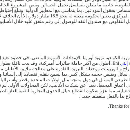
القانونية، خاصة ما يتعلق بتسلسل تحمل الخسائر. وينص المشروع الحا
إحتياطات ذهبية تقدر بنحو 45.8 مليار دولار. وكشف سلام أن ا
ل التفاوض مع صندوق النقد للوصول إلى رقم متفق عليه خلال الأسابيع ال
ية الكونغو، تزويد أوروبا بالإمدادات الأسبوع الماضي، في خطوة تعيد إ
إيني
ت الصفر، مما يحوله إلى سائل ويقلص حجمه بشكل كبير، بما يسمح بنقله إقتصاديا إلى
طبيعي المسال في دول منتجة مثل الولايات المتحدة وقطر وأستراليا. 
ع بدأ بالفعل منعطفا جديدا.
Thanks for 