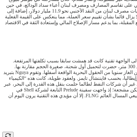
لي على تقاسم المصارف ومصرف لبنان أعباء سداد الودائع، في حين
يؤكد الصندوق ضرورة تحميل المساهمين والدائنين الخسائر أولا قبل المساس بحقوق المودعين، بما يتماشى مع المعايير الدولية. وتبلغ إحتياطيات مصرف لبنان من النقد الأجنبي نحو 11.9 مليار دولار، إضافة إلى
لمصرف المركزي يعتبر الحكومة مدينة له بنحو 16.5 مليار دولار، إلا أن الخلاف لا يزال قائما بشأن تقييم سعر العملة، مما ينعكس على القيمة الفعلية
مقبلة، بما يدعم مسار الإصلاح المالي وإستعادة الثقة في الاقتصاد
لى الواجهة تقنية كانت قد همشت سابقا بسبب تكلفتها المرتفعة.
Eni، أطول من أكبر حاملة طائرات أميركية، وقد بدت ناقلة بطول 300 متر، حضرت لتحميل أول شحنة، صغيرة الحجم مقارنة بها.
ويرتفع من هيكلها البرتقالي اللامع ما يشبه غابة كثيفة من الأنابيب والأبراج والتوربينات ووحدات التبريد، القادرة على معالجة ملايين الأطنان من الغاز سنويا من الحقول البحرية الواقعة أسفلها. وتقوم Nguya بتبريد
 أسبانيا وإيطاليا، بحسب فايننشال تايمز. ولعقود طويلة، كانت هذه “الكيمياء
غير أن شركات النفط لطالما حلمت بنقل هذه القدرة إلى البحر، عبر
إنشاء محطات عائمة للغاز الطبيعي المسال تتيح إستغلال حقول تقع في أعماق المحيط، بعيدا عن شبكات الأنابيب. لكن المحاولات الأولى لم تكن مشجعة؛ إذ واجهت سفينة Prelude التابعة لشركة Shell في
أستراليا، التي بلغت كلفتها 12 مليار دولار، تكاليف مرتفعة وصعوبات تشغيلية، مما عزز شكوك القطاع حيال الجدوى التجارية لتقنية الغاز الطبيعي المسال العائم FLNG. إلا أن مؤيدي هذه التقنية يرون اليوم أن