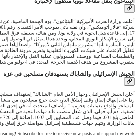
البنتاغون ينقل مفاعلا نوويا متطورا لإختباره
أعلنت وزارة الحرب الأميركية “البنتاغون”، يوم الجمعة الماضية، عن ن
17، إلى قاعدة هيل الجوية في ولاية يوتا. ومن هناك، ستنقله فرق العم
تايلور، المبادرة بأنها “مشروع مانهاتن الثاني لأميركا”، واضعا إيا
لتقليل الإعتماد على شبكات الكهرباء التقليدية وتعزيز مرونة الطاقة في
والتطبيقات الصناعية. ووصف المسؤولون عملية النقل والإختبار بأنها عل
ستقرب المشروع من هدف الأهمية الحرجة المحدد في 4 يوليو من هذا العام.
الجيش الإسرائيلي والشاباك يستهدفان مسلحين في غزة
أعلن الجيش الإسرائيلي وجهاز الأمن العام “الشاباك” إستهداف مسل
ردا على إنتهاك إتفاق وقف إطلاق النار، حيث خرج مسلحون من منشأة
المسلحة والدفع بعمليات هجومية”. وأضاف المتحدث أنه في إحدى الضرب
بيانات الوزارة. وتتهم جهات فلسطينية إسرائيل بمواصلة خرق إتفاق وق
reading! Subscribe for free to receive new posts and support my work.