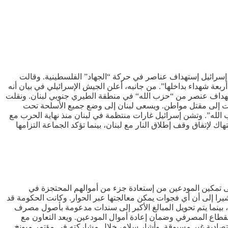
ت إسرائيل إستهداف عناصر في حركة “الجهاد” الفلسطينية. وقالت
ربعة شهداء بداخلها”. من جانبه، أعلن الجيش الإسرائيلي في بيان أنه
هداف عنصر من “حزب الله“ في منطقة الطيري جنوبي لبنان. ونقلت
، أدت إلى مقتل مواطن. ويسعى لبنان إلى وضع ‌جميع الأسلحة تحت
لمتحدة في نوفمبر 2024، والذي أنهى الحرب بين إسرائيل و”حزب الله”. وتشن إسرائيل غارات منتظمة في لبنان منذ نهاية الحرب مع
زب ‌الله بالسعي لإعادة التسلح في إنتهاك لإتفاق وقف إطلاق النار مع لبنان، بينما تؤكد الجماعة التزامها
لى تمكين المودعين من إستعادة جزء من أموالهم المحتجزة في
 إلى أن أي فجوات يمكن معالجتها عبر الحوار. وكانت الحكومة قد
المالية”، يتيح للمودعين سحب ما يصل إلى 100 ألف دولار خلال أربع سنوات، بينما يتم تحويل المبالغ الأكبر إلى سندات مدعومة بأصول مصرف
القطاع المصرفي وضمان إعادة أموال المودعين. ويعد التعاون مع
ن تخلف لبنان عن سداد نحو 30 مليار دولار من السندات الدولية عام 2020، في خضم أزمة إقتصادية غير مسبوقة. وأشار سلام، خلال مشاركته في مؤتمر ميونخ