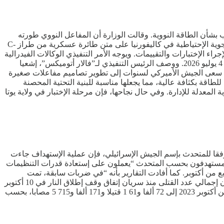
ب بشأن الطاقة النووية. وقالت الوزارة أن المفاعل النووي طورته
شركة “فالار أتوميكس”، وأن نقله يأتي بموجب الأمر التنفيذي رقم 14301 الصادر عن ترامب. وستتم عملية نقل المفاعل من قاعدة مارش الجوية الإحتياطية في كاليفورنيا على متن طائرة عسكرية من طراز C-
اء الإختبارات والتقييمات. ويوجه الأمر التنفيذي الوكالات الفيدرالية
إلى تسريع الإبتكار النووي المحلي، ويحدد هدفا يتمثل في الوصول إلى حالة التشغيل الحرجة للمفاعلات النووية على الأراضي الأميركية بحلول 4 يوليو 2026. ووصف الرئيس التنفيذي لـ”فالار أتوميكس”، إشعيا
. وقد سعى الجيش الأميركي لسنوات إلى تطوير تصاميم مفاعلات صغيرة
للطاقة بكثافة عالية، مما يجعلها مناسبة للبنية التحتية المحصنة
لمعدلة للإدارة. وفي حال نجاحها، فإن مرحلة الإختبار في ولاية يوتا
فقا للمتحدث بإسم الجيش الإسرائيلي، فإن عملية الإستهداف جاءت
المستهدفون بحسب المتحدث “يعملون على إستعادة قدرات التنظيمات
من أكتوبر. كما أفادت التقارير بأنه “في ضربات سابقة، تمت
تصفية، آدم أبو حولي، الذي شغل منصب قائد قوات النخبة في المعسكرات الوسطى التابعة لحركة الجهاد“. وأوضحت وزارة الصحة في غزة أن إجمالي عدد القتلى منذ سريان إتفاق وقف إطلاق النار في 10 أكتوبر
الماضي بلغ 601، فيما وصل عدد المصابين إلى 1607، إضافة إلى 726 حالة إنتشال. وإرتفعت الحصيلة التراكمية منذ إندلاع الحرب في السابع من أكتوبر 2023 إلى 72 ألفا و61 1 قتيلا و171 ألفا و715 5 مصابا، بحسب