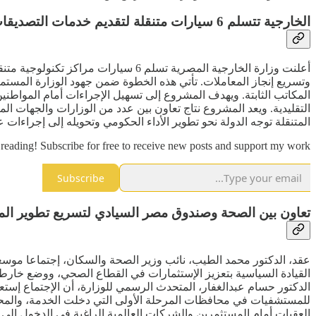
الخارجية تتسلم 6 سيارات متنقلة لتقديم خدمات التصديقات بالقاهرة
أعلنت وزارة الخارجية المصرية تسلم
وتسريع إنجاز المعاملات. تأتي هذه الخطوة ضمن جهود الوزارة المست
المكاتب الثابتة. ويهدف المشروع إلى تسهيل الإجراءات أمام المواطني
التقليدية. ويعد المشروع نتاج تعاون بين عدد من الوزارات والجهات 
المتنقلة توجه الدولة نحو تطوير الأداء الحكومي وتحويله إلى إجراء
reading! Subscribe for free to receive new posts and support my work.
Subscribe
تعاون بين الصحة وصندوق مصر السيادي لتسريع تطوير ا
عقد، الدكتور محمد الطيب، نائب وزير الصحة والسكان، إجتماعا موسعا
القيادة السياسية بتعزيز الإستثمارات في القطاع الصحي، ووضع خارط
الدكتور حسام عبدالغفار، المتحدث الرسمي للوزارة، أن الإجتماع إستع
للمستشفيات في محافظات المرحلة الأولى التي دخلت الخدمة، والمحاف
العقبات أمام المستثمرين والشركات العالمية الراغبة في الدخول إل