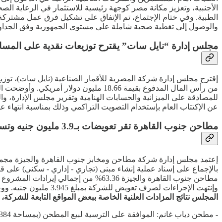
الأجنبية، وتعزيز مكانة مصر كوجهة رئيسية للاستثمار في الرعاية الصح
الطبية. وفي ختام الإجتماع، تم الإتفاق على تشكيل فرق عمل مشتركة لم
والوصول إلى تغطية صحية شاملة على مستوى الجمهورية وفق الجداول الز
مجلس إدارة “نايل سات” يقترح توزيعات نقدية على المسا
للمصادقة على الميزانية والحسابات الهنامية وتقرير مجلس الإدارة، وا
عن الإكتتاب العام بإستخدام التصويت التراكمي وذلك بمناسبة انتهاء ع
مطاحن جنوب القاهرة تقر تعويضات بـ3.9 مليون جنيه وتسند مشروعا عقاريا
إعتمد مجلس إدارة شركة مطاحن ومخابز جنوب القاهرة والجيزة مجم
مطاحن جنوب القاهرة والجيزة 63.36% من
وإنتهت الإجراءات لصرف تعويض للشركة بمبلغ 3.945 مليون جنيه. ووجهت الشركة هذا المبلغ لصالح الهيئة العامة للسلع التموينية، وذلك نزولا من مبلغ المديونية الخاصة بالشركة لصالح الهيئة.
المجلس نتائج المزادات العلنية الخاصة ببعض المواقع التابعة للشركة،
- مطحن دياب غانم: الموافقة على الترسية لبيع المطحن (بمساحة 1384 متر مربع) بسعر 20,550 جنيه للمتر، وبقيمة إجمالية بلغت 28.441 مليون جنيه.