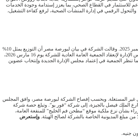
لدعم للاستثمار في القطاع الصحي، بما يعزز إستدامة وجودة الخدمات
ة والتحول الرقمي في إدارة المنشآت الصحية، لرفع كفاءة التشغيل،
إقترح مجلس إدارة شركة المصرية للأقمار الصناعية (نايل سات)، توزيع نقدي بواقع 50 سنتا للسهم عن أرباح العام المالي المنتهي في 31 ديسمبر 2025. وقالت الشركة في بيان لبورصة مصر أن التوزيع يمثل 10%
من رأس المال المدفوع بقيمة 18.66 مليون دولار أمريكي. وأوضحت الشركة، أنه سيتم توزيع الأرباح للمستحقين بالدولار الأمريكي. ودعا مجلس الإدارة لإنعقاد الجمعية العامة العادية للشركة يوم 16 مارس 2026،
كما تنظر الجمعية في إعتماد مجلس الإدارة الجديدة وإنتخاب عضوين
ل غير المستغلة. وبحسب إفصاح الشركة لبورصة مصر، وافق المجلس
 على قطعة أرض مملوكة للشركة بمساحة 1500 متر مربع تقريبا، والواقعة بشارع الملك فيصل بالجيزة، إلى شركة “فور يو”. وتبلغ حصة شركة
ار مجلس الوزراء بشأن نزع ملكية موقع “مطحن فم الخليج” للمنفعة العامة،
وإستعرض