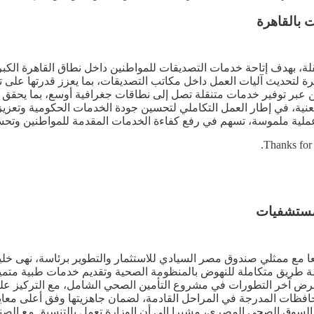
 6 سيارات مراكز تكنولوجية متنقلة، بهدف إتاحة خدمات التصديقات للمواطنين داخل ن
مرة لتحديث آليات العمل داخل مكاتب التصديقات، بما يعزز قدرتها عل
ن عبر توفير خدمات متنقلة تصل إلى نطاقات جغرافية أوسع، بما يحقق مر
المعنية، في إطار العمل التكاملي لتحسين جودة الخدمات الحكومية وتع
ات عملية ملموسة، تسهم في رفع كفاءة الخدمات المقدمة للمواطنين وتح
Thanks for 
لمستشفيات
 مع ممثلي صندوق مصر السيادي للاستثمار والتطوير برئاسة، نهى خليل، 
ة طريق متكاملة للنهوض بالمنظومة الصحية وتقديم خدمات طبية متميزة 
رض آخر التطورات في مشروع التأمين الصحي الشامل، مع التركيز على آل
ظات المدرجة في المراحل القادمة، لضمان جاهزيتها وفق أعلى معايير
ى السوق الصحي المصري، مشيرا إلى أن الوزارة تعمل بالتنسيق مع الص