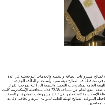
 لصالح مشروعات الطاقة والتنمية والخدمات اللوجستية في عدة
لة ملكية خاصة بناحية نجع حمادي في محافظة قنا، لصالح هيئة تنمية وإستخدام الطاقة الجديدة
ر نقل مساحة 4142 فدانا من الأراضي التي سبق تخصيصها للهيئة العامة لمشروعات التعمير والتنمية الزراعية بموجب القرار
الجمهوري رقم 341 لسنة 2014، وذلك وفقا للقواعد والقوانين المنظمة في هذا الشأن. كما نص القرار الجمهوري رقم 85 لسنة 2026 على إزالة صفة النفع العام عن مساحة 72.38 فدانا بمحافظة الإسكندرية، كانت
ة الإسكندرية لإستخدامها في تنفيذ مشروعات المبادرة الرئاسية
لسنة 2026 بتخصيص قطعة أرض بمساحة 16.82 فدانا بمدينة السادات في محافظة المنوفية، لصالح الهيئة العامة للموانئ البرية والجافة، لإقامة
المعتمدين.