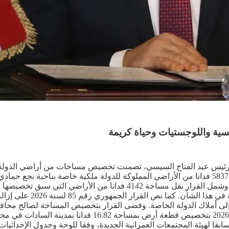
ة واللوجستيات وحياة كريمة
الرئيس عبد الفتاح السيسي، تضمنت تخصيص مساحات من أراضي الدولة
محافظات. وتضمن القرار الجمهوري رقم 83 لسنة 2026 تخصيص نحو 5837 فدانا من الأراضي المملوكة للدو
والمتجددة، لإستخدامها ضمن مشروع إنشاء محطة للطاقة الشمسية. وشمل القرا
إلى أملاك الدولة الخاصة. وقضى القرار بتخصيص المساحة لصالح محافظ
“حياة كريمة”. وفي السياق ذاته، صدر القرار الجمهوري رقم 84 
لهيئة المجتمعات العمرانية الجديدة، وفقا للوحة وجدول الإحداثيات 