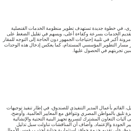
طاق القاهرة الكبرى، في خطوة جديدة تستهدف تطوير منظومة الخدمات القنصلية
ى تقديم الخدمات بسرعة وكفاءة أعلى، ويسهم في تقليل الضغط على
ونة أكبر في تلبية إحتياجات الجمهور دون الحاجة إلى التوجه للمقار
زيز مسار التطوير المؤسسي المستدام، كما يعكس إدخال هذه الوحدات
سين تجربتهم في الحصول عليها.
القائم بأعمال المدير التنفيذي للصندوق، في إطار تنفيذ توجيهات
تليق بالمواطن المصري وتتوافق مع المعايير العالمية. وأوضح،
يات التعاون المشترك لتسريع تجهيز البنية التحتية والإنشائية
 الجودة والإعتماد. وأضاف أن المناقشات تناولت سبل تذليل
ندوق على تقديم حزمة حوافز إستثمارية جذابة لجذب رؤوس الأموال