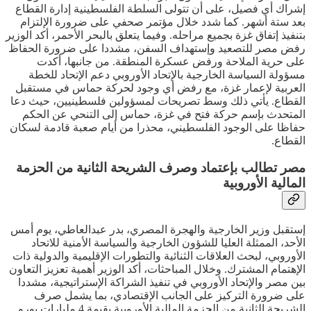
إشراك أي فصيل، على أن تتولى السلطة الفلسطينية إدارة القطاع
بعد ستة أشهر. كما شدد خلال مؤتمر صحفي على ضرورة الإلتزام
بتنفيذ إتفاق غزة بجميع مراحله. وفيما يتعلق بالبحر الأحمر، أكد الوزير
رفض مصر للتصعيد وإستهداف السفن، مشددا على ضرورة الحفاظ
على حرية الملاحة ورفض عسكرة المنطقة. من جانبها، أكدت
مسؤولة السياسة الخارجية بالإتحاد الأوروبي دعم الإتحاد للخطة
العربية لإعمار غزة، مع رفض أي وجود لحركة حماس في مستقبل
القطاع. يأتي ذلك وسط تصريحات لمسؤولين فلسطينيين، حيث دعا
المتحدث بإسم حركة فتح في غزة، حماس إلى التنحي عن الحكم
حفاظا على الوجود الفلسطيني، محذرا من أيام صعبة قادمة لسكان
القطاع.
مصر تطالب بإعتماد وصرف الشريحة الثانية من الحزمة
المالية الأوروبية
إستقبل وزير الخارجية والهجرة المصري، بدر عبدالعاطي، يوم أمس
الأحد، الممثلة العليا للشؤون الخارجية والسياسة الأمنية للاتحاد
الأوروبي، لبحث العلاقات الثنائية والتطورات الإقليمية والدولية ذات
الإهتمام المشترك. وخلال المباحثات، أكد الوزير أهمية تعزيز التعاون
بين مصر والإتحاد الأوروبي في تنفيذ الشراكة الإستراتيجية، مشددا
على ضرورة التركيز على الجانب الإقتصادي، بما يشمل صرف
الشريحة الثانية من الحزمة المالية الأوروبية بقيمة 4 مليارات يورو.