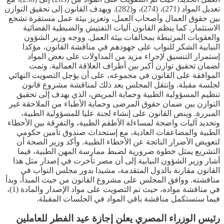
تعديل المواد (271)، (274)، و(282). ويهدف القانون إلى تحقيق التوازن
بين حقوق العمال وأصحاب العمل، وتعزيز بيئة عمل مستقرة تشجع
الاستثمار. كما ينظم القانون آليات التفتيش والضبطية القضائية
والعقوبات المرتبطة بمخالفات بيئة العمل. ووجه وزير الشؤون
النيابية الشكر للنواب على جهودهم في مناقشة القانون، مؤكدا
إستمرار التنسيق لإجراء مزيد من المداولات على بعض المواد
لضمان تحقيق توازن أكبر بين أطراف العلاقة العمالية. وتمت
الموافقة على القانون في مجموعه، على أن يؤجل التصويت النهائي
لجلسة مقبلة. وإنتقل المجلس بعد ذلك لمناقشة مشروع قانون
تنظيم المسؤولية الطبية وحماية المريض، الذي يهدف إلى تحقيق
التوازن بين ضمان حقوق المرضى وحماية الأطباء من الملاحقة غير
المبررة. وينص القانون على إنشاء لجنة عليا للمسؤولية الطبية،
وتحديد آليات واضحة لمساءلة الأطقم الطبية، والتفرقة بين الأخطاء
الطبية والمضاعفات العادية، مع إستحداث صندوق تأمين حكومي
لتعويض الأضرار الناتجة عن الأخطاء الطبية. وأكد وزير الصحة أن
التشريع يمثل خطوة ضرورية لضبط ممارسة المهن الطبية، فيما
أشار وزير الشؤون النيابية إلى أن مصر تأخرت في إصدار مثل هذا
القانون مقارنة بالدول المتقدمة، مشيدا بدور مجلس النواب في
مناقشته. ووافق المجلس على مشروع القانون من حيث المبدأ، وبدأ
في مناقشة مواده، حيث تم التصويت على مواد الإصدار والمادة (1)،
فيما ستستكمل مناقشة باقي المواد في الجلسات المقبلة.
رئيس الوزراء المصري يعلن إجازة عيد الفطر للعاملين