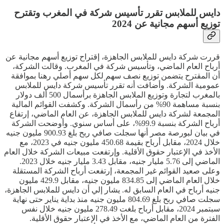
دايس للملابس تقرر تأسيس شركة في المغرب وتقترح
توزيع أسهم مجانية عن 2024
قررت شركة دايس للملابس الجاهزة، إقتراح توزيع أسهم مجانية عن
أرباح العام الماضي، وتأسيس شركة في المغرب. وقالت الشركة،
أن المقترح يتضمن توزيع نصف سهم لكل سهم أصلي رهنا بموافقة
عمومية الشركة. وأضافت أنه تقرر تأسيس شركة دايس للملابس
بالمغرب لتجارة وتوزيع الملابس الجاهزة برأسمال 500 ألف دولار
بنسبة مساهمة 90% من رأسمال الشركة. وكشفت القوائم المالية
المجمعة لشركة دايس للملابس الجاهزة، عن العام الماضي، إرتفاع
أرباح الشركة بنسبة 99.9%، على أساس سنوي. وأوضحت الشركة
في بيان لبورصة مصر أنها سجلت صافي ربح بلغ 900.93 مليون جنيه
خلال 2024، مقابل أرباح بقيمة 450.68 مليون جنيه في 2023، مع
الأخذ في الإعتبار حقوق الأقلية. وإرتفعت مبيعات الشركة خلال العام
الماضي إلى 5.76 مليار جنيه، مقابل 3.43 مليار جنيه خلال 2023.
وعلى صعيد القوائم غير المجمعة، إرتفعت أرباح الشركة المستقلة
خلال العام الماضي إلى 834.85 مليون جنيه، مقابل 429.9 مليون
جنيه أرباح في العام السابق له. يشار إلي أن دايس للملابس الجاهزة،
سجلت صافي ربح بلغ 804.69 مليون جنيه منذ بداية يناير حتى نهاية
سبتمبر 2024، مقابل أرباح بلغت 278.49 مليون جنيه خلال نفس
الفترة من العام الماضي، مع الأخذ في الإعتبار حقوق الأقلية.