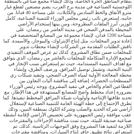
بنظام المناطق الحرة الخاصة، وذلك لإنشاء مجمع صناعي بالمنطقة
اللوجستية الصناعية في مدينة برج العرب، يضم مصنعين لقطع غيار
مترو الأنفاق والخط السادس والكابلات، على مساحة 40 فدانا. من
جانبه، إستعرض نائب رئيس مجلس الوزراء للتنمية الصناعية، كامل
الوزير، أبرز الملفات المطروحة، ومن بينها إستخدام الأراضي
المحيطة بالمدفن الصحي في مدينة العاشر من رمضان، على
مساحة 1200 فدان، لإنشاء مجموعة من المصانع المتخصصة في
إعادة تدوير المخلفات، مثل إنتاج الإنترلوك، والبيوجاز، والأسمدة. كما
ناقش الطلبات المقدمة من الشركات لإنشاء محطات تدوير
للمخلفات ضمن نطاق المشروع. كذلك تم عرض الموقف التنفيذي
لمجمع الإدارة المتكاملة للمخلفات بالعاشر من رمضان، الذي يتوافق
مع أهداف التنمية المستدامة، حيث تم إستعراض نسب الإنجاز في
البنية التحتية، وتشمل توصيل المرافق، ورصف الطرق، وإنشاء
محطة المعالجة الأولية لمياه الصرف الصحي، وتنفيذ شبكات ري
المسطحات الخضراء، إضافة إلى مناقشة آليات التعاون بين
القطاعين العام والخاص في تنفيذ المشروع. ووجه رئيس الوزراء
بضرورة إعداد مخطط واضح للمصانع المستهدفة في هذا الإطار، مع
تحديد طاقتها الإنتاجية وأولويات شبكة المرافق المخطط تنفيذها. كما
تطرق الإجتماع إلى خطة الهيئة العامة للتنمية الصناعية لإستغلال
أراضي شركة الحديد والصلب وشركة الكوك بمنطقة التبين، وذلك
عقب موافقة رئيس الجمهورية على تخصيص الأراضي لإقامة أنشطة
صناعية صديقة للبيئة، حيث تمت مناقشة الإجراءات والمقترحات
اللازمة لتنفيذ هذا المشروع وفق التوجيهات الرئاسية. كذلك، تم
إستعراض نتائج تطبيق حافز إنتاج السيارات، ومناقشة مقترحات