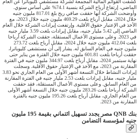
كشفت القوائم المالية المجمعة لشركة مستشفى كليوباترا عن العام
الماضي، إرتفاع أرباح الشركة بنسبة 74.1% على أساس سنوي.
وأوضحت الشركة أنها حققت صافي ربح بلغ 817.01 مليون جنيه
خلال 2024، مقابل أرباح بلغت 469.29 مليون جنيه خلال 2023، مع
الأخذ في الإعتبار حقوق الأقلية. وإرتفعت إيرادات الشركة خلال العام
الماضي إلى 5.42 مليار جنيه، مقابل إيرادات بلغت 3.59 مليار جنيه
في 2023. وعلى مستوى الأعمال المستقلة، حققت الشركة أرباحا
بلغت 412.04 مليون جنيه خلال 2024، مقابل أرباح بلغت 273.72
مليون جنيه في العام السابق له. يشار إلى أن مستشفى كليوباترا،
حققت أرباحا بلغت 601.81 مليون جنيه خلال الفترة من يناير حتى
نهاية سبتمبر 2024، مقابل أرباح بلغت 344.97 مليون جنيه في الفترة
المقارنة من 2023، مع الأخذ في الإعتبار حقوق الأقلية. وسجلت
إيرادات النشاط خلال التسعة أشهر الأولى من العام الجاري نحو 3.83
مليار جنيه، مقابل إيرادات بلغت 2.53 مليار جنيه في الفترة المقارنة
من العام السابق. وعلى مستوى الأعمال المستقلة، فقد حققت
الشركة أرباحا بلغت 283.26 مليون جنيه خلال التسعة أشهر الأولى
من العام الجاري، مقابل أرباح بلغت 195.26 مليون جنيه بالفترة
المقارنة من 2023.
بنك QNB مصر يجدد تسهيل ائتماني بقيمة 195 مليون
جنيه لمؤسسة التضامن