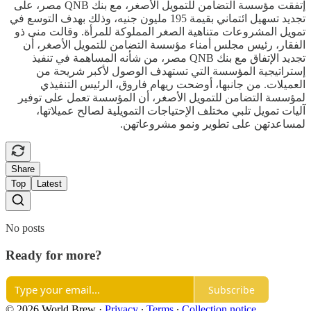
إتفقت مؤسسة التضامن للتمويل الأصغر، مع بنك QNB مصر، على
تجديد تسهيل ائتماني بقيمة 195 مليون جنيه، وذلك بهدف التوسع في
تمويل المشروعات متناهية الصغر المملوكة للمرأة. وقالت منى ذو
الفقار، رئيس مجلس أمناء مؤسسة التضامن للتمويل الأصغر، أن
تجديد الإتفاق مع بنك QNB مصر، من شأنه المساهمة في تنفيذ
إستراتيجية المؤسسة التي تستهدف الوصول لأكبر شريحة من
العميلات. من جانبها، أوضحت ريهام فاروق، الرئيس التنفيذي
لمؤسسة التضامن للتمويل الأصغر، أن المؤسسة تعمل على توفير
آليات تمويل تلبي مختلف الإحتياجات التمويلية لصالح عميلاتها،
لمساعدتهن على تطوير ونمو مشروعاتهن.
Share
Top
Latest
No posts
Ready for more?
Subscribe
© 2026 World Brew
·
Privacy
∙
Terms
∙
Collection notice