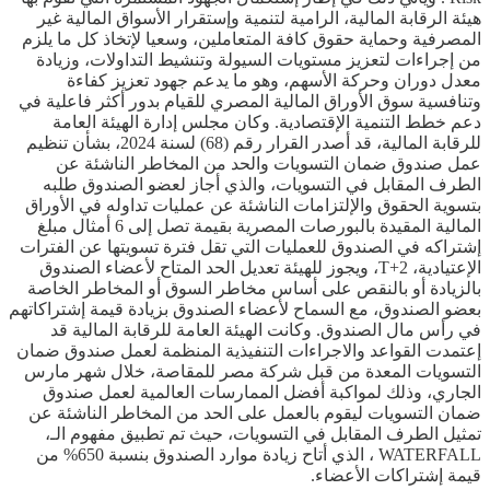
هيئة الرقابة المالية، الرامية لتنمية وإستقرار الأسواق المالية غير
المصرفية وحماية حقوق كافة المتعاملين، وسعيا لإتخاذ كل ما يلزم
من إجراءات لتعزيز مستويات السيولة وتنشيط التداولات، وزيادة
معدل دوران وحركة الأسهم، وهو ما يدعم جهود تعزيز كفاءة
وتنافسية سوق الأوراق المالية المصري للقيام بدور أكثر فاعلية في
دعم خطط التنمية الإقتصادية. وكان مجلس إدارة الهيئة العامة
للرقابة المالية، قد أصدر القرار رقم (68) لسنة 2024، بشأن تنظيم
عمل صندوق ضمان التسويات والحد من المخاطر الناشئة عن
الطرف المقابل في التسويات، والذي أجاز لعضو الصندوق طلبه
بتسوية الحقوق والإلتزامات الناشئة عن عمليات تداوله في الأوراق
المالية المقيدة بالبورصات المصرية بقيمة تصل إلى 6 أمثال مبلغ
إشتراكه في الصندوق للعمليات التي تقل فترة تسويتها عن الفترات
الإعتيادية، T+2، ويجوز للهيئة تعديل الحد المتاح لأعضاء الصندوق
بالزيادة أو بالنقص على أساس مخاطر السوق أو المخاطر الخاصة
بعضو الصندوق، مع السماح لأعضاء الصندوق بزيادة قيمة إشتراكاتهم
في رأس مال الصندوق. وكانت الهيئة العامة للرقابة المالية قد
إعتمدت القواعد والاجراءات التنفيذية المنظمة لعمل صندوق ضمان
التسويات المعدة من قبل شركة مصر للمقاصة، خلال شهر مارس
الجاري، وذلك لمواكبة أفضل الممارسات العالمية لعمل صندوق
ضمان التسويات ليقوم بالعمل على الحد من المخاطر الناشئة عن
تمثيل الطرف المقابل في التسويات، حيث تم تطبيق مفهوم الـ،
WATERFALL ، الذي أتاح زيادة موارد الصندوق بنسبة 650% من
قيمة إشتراكات الأعضاء.