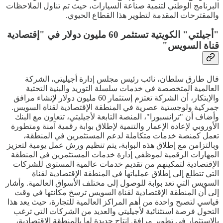
البرنامج الوطني لتنمية صناعة السيارات، حيث تم تناول الملاحظات
والمقترحات المقدمة لتطوير هذا القطاع الحيوي.
"أجيلتي" الكويتية تستثمر 60 مليون دولار في "إقتصادية
قناة السويس"
قال طارق سلطان، نائب رئيس مجلس إدارة أجيليتي، الشركة
العالمية المتخصصة في خدمات سلسلة التوريد والبنية التحتية
والإبتكار، أن الشركة تعتزم إستثمار 60 مليون دولار لإنشاء مرافق
جمركية ولوجستية عصرية في المنطقة الإقتصادية لقناة السويس.
وأضاف أن "ترانسبورا"، المنصة التابعة لأجيليتي، تتعاون مع البنك
الأوروبي لإعادة الإعمار والتنمية لإطلاق بوابة رقمية آمنة ومتطورة
تعمل كمنصة خدمات متكاملة لدعم المستثمرين في المنطقة،
وبالتزامن مع إطلاق هذه البوابة، يتم تنظيم ورش عمل يومية لتعزيز
المهارات الرقمية لموظفي إدارة خدمات المستثمرين في المنطقة
الإقتصادية لتمكينهم من تقديم خدمات عالمية المستوى للشركات
التي تتطلع إلى إطلاق عملياتها في المنطقة الإقتصادية لقناة
السويس التي تعد بوابة للوصول إلى مختلف الأسواق العالمية. وأشار
إلى أن المنطقة الإقتصادية لقناة السويس ترسخ مكانتها في وقت
قياسي لتصبح واحدة من أهم المراكز العالمية للتجارة، حيث يعد هذا
التحول فرصة استثنائية لأجيليتي والعديد من الشركات التي ترغب
بالإستثمار في تطوير مرافق إنتاج جديدة لها بالمنطقة الإقتصادية،