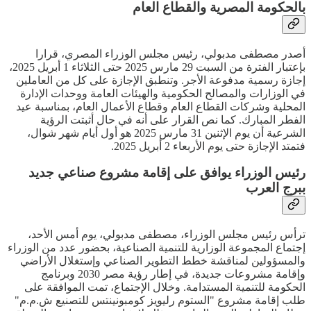
بالحكومة المصرية والقطاع العام
أصدر مصطفى مدبولي، رئيس مجلس الوزراء المصري، قرارا
بإعتبار الفترة من السبت 29 مارس 2025 حتى الثلاثاء 1 أبريل 2025،
إجازة رسمية مدفوعة الأجر. وتنطبق الإجازة على كل من العاملين
في الوزارات والمصالح الحكومية والهيئات العامة ووحدات الإدارة
المحلية وشركات القطاع العام وقطاع الأعمال العام، بمناسبة عيد
الفطر المبارك. كما نص القرار على أنه في حال أثبتت الرؤية
الشرعية أن يوم الإثنين 31 مارس 2025 هو أول أيام شهر شوال،
فتمتد الإجازة حتى يوم الأربعاء 2 أبريل 2025.
رئيس الوزراء يوافق على إقامة مشروع صناعي جديد
ببرج العرب
ترأس رئيس مجلس الوزراء، مصطفى مدبولي، يوم أمس الأحد،
إجتماع المجموعة الوزارية للتنمية الصناعية، بحضور عدد من الوزراء
والمسؤولين لمناقشة خطط التطوير الصناعي وإستغلال الأراضي
وإقامة مشروعات جديدة، في إطار رؤية مصر 2030 وبرنامج
الحكومة للتنمية المستدامة. وخلال الإجتماع، تمت الموافقة على
طلب إقامة مشروع "الستوم رليويز كومبونينتس للتصنيع ش.م.م"