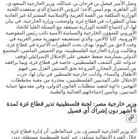
وصل الأمير فيصل بن فرحان بن عبدالله، وزير الخارجية السعودي،
إلى القاهرة، يوم أمس الأحد؛ لترؤس الإجتماع الذي ستعقده اللجنة
الوزارية المكلفة من القمة العربية والإسلامية المشتركة غير العادية
بشأن التطورات في قطاع غزة. وأوضحت وزارة الخارجية، في بيان
لها، أن إجتماع اللجنة الوزارية سينعقد مع الممثلة العليا للاتحاد
الأوروبي للشؤون الخارجية والسياسة الأمنية نائب رئيس المفوضية
الأوروبية، كايا كالاس، والذي تستضيفه جمهورية مصر العربية في
وقت لاحق من اليوم؛ بهدف بحث التطورات الأخيرة في قطاع غزة.
وطالبت وزارة الخارجية الفلسطينية، يوم الخميس الماضي، المجتمع
الدولي بممارسة ضغط حقيقي على الإحتلال الإسرائيلي لوقف
عدوانه علي الشعب الفلسطيني، خاصة في قطاع غزة، وبما يرافقه
من إستمرار المجازر المروعة بحق المدنيين العزل بمن فيهم
الأطفال والنساء. وأدانت خارجية فلسطين في بيان لها، حرب
الإحتلال على المدنيين الفلسطينيين، محذرة من مغبة مخططات
التهجير، داعية لتنفيذ متطلبات القانون الدولي، وفي مقدمتها حماية
المدنيين، وتأمين إحتياجاتهم الغذائية والطبية.
وزير خارجية مصر: لجنة فلسطينية تدير قطاع غزة لمدة
6 أشهر دون إشراك أي فصيل
أكد وزير الخارجية المصري، بدر عبدالعاطي، أن إدارة قطاع غزة
خلال الفترة الإنتقالية ستكون عبر لجنة فلسطينية مستقلة، دون