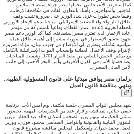
كما إستعرض الأعباء التي تتحملها مصر جراء إستضافة ملايين
اللاجئين والمهاجرين، وأشاد بالتعاون القائم في مكافحة الإرهاب.
وفيما يخص تطورات غزة، شدد الوزير على ضرورة تثبيت وقف
إطلاق النار واحتواء التصعيد الإسرائيلي، مرحبا بدعم الإتحاد الأوروبي
للخطة العربية لإعادة إعمار القطاع، وداعيا للمشاركة في مؤتمر
إعادة الإعمار الذي تعتزم مصر إستضافته. كما أكد الوزير دعم مصر
لجهود تحقيق الإستقرار في سوريا، مشيرا إلى أهمية إطلاق عملية
سياسية شاملة، وتطرق إلى الأوضاع في جنوب لبنان، مؤكدا ضرورة
الإلتزام بوقف الأعمال العدائية وإنسحاب القوات الإسرائيلية بالكامل،
مع تمكين الجيش اللبناني من تنفيذ القرار 1701. وشملت المباحثات
أيضا قضايا الأمن في القرن الأفريقي وأمن البحر الأحمر، إلى جانب
الأمن المائي المصري.
برلمان مصر يوافق مبدئيا على قانون المسؤولية الطبية..
وينهي مناقشة قانون العمل
شهد مجلس النواب المصري جلسة مكثفة، يوم أمس الأحد، برئاسة
حنفي جبالي، لمناقشة وإقرار عدد من التشريعات المهمة، بحضور
ممثلي الحكومة، بينهم وزير الصحة والسكان خالد عبد الغفار، ووزير
الشؤون النيابية والقانونية والتواصل السياسي محمود فوزي، ووزير
العمل محمد جبران. وإستكمل المجلس مناقشة مشروع قانون
العمل الجديد، حيث تم التصويت على المواد من (263) إلى (298)، مع