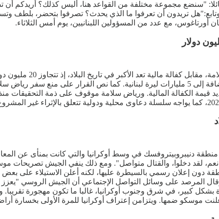
ئلا: "سنضع مجموعة مختلفة من القواعد هنا، أليس كذلك؟ أريدكم أن 
. وتابع:"هل تريدون أن تعرفوا ما الذي يحدث؟ تصرفوا بتحضر، بلطف وت
أورتاغوس، مع عدد من المسؤولين اللبنانيين، يوم أمس الثلاثاء.
قرر القضاء اللبناني إخلاء
على إخلاء سبيل رياض سلامة بكفالة مالية قدرها 20 مليون دولار بالإضافة إلى 5 مليارات ليرة لب
د
 منطقة دنيبروبيتروفسك في وسط أوكرانيا والتي كانت بمنأى عن المعارك
"نعم، لقد دخلوا، والقتال متواصل". ومع ذلك ينفي الجيش تصريحات مو
قة دون إعلان رسمي بالسيطرة عليها، لكنه أعلن الاستيلاء على بعض ا
. وقال المرصد على وسائل التواصل الإجتماعي أن الجيش الروسي "يعزز 
كل كبير، في شرق وجنوب أوكرانيا، غالبا ما تكون مهجورة تقريبا. ولا
نت موسكو ضمها. ويتزامن إعتراف أوكرانيا للمرة الأولى بخسارة أراضي