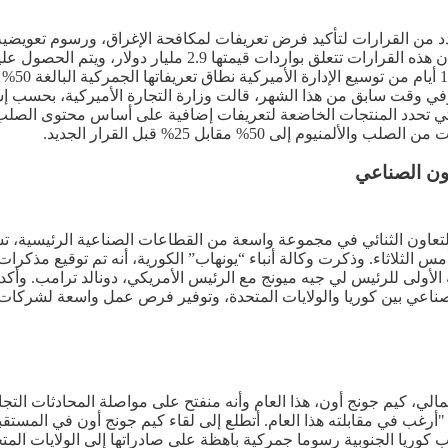
 عدد من القرارات لتأكيد فرض تعريفات لمكافحة الإغراق، ورسوم تعويضي
بمنتجات الصلب المقاوم للتآكل. وذكرت الوزارة الأميركية، عبر بيا
وكندا، 
تي تحدد المنتجات الخاضعة لتعريفات إضافية على أساس محتوى الصلب و
 إلى 50% مقابل 25% قبل القرار الجديد.
الولايات المتحدة الأمريكية، 11 مذكرة تفاهم، للتعاون الثنائي في مجموعة واسعة من القطاعات
مس الثلاثاء. وذكرت وكالة أنباء “يونهاب” الكورية، أنه تم توقيع مذكرا
الأولى للرئيس لي جيه ميونج مع الرئيس الأمريكي، دونالد ترامب. وأك
صناعي بين كوريا والولايات المتحدة، وتوفير فرص عمل واسعة لشركات ا
شمالي، كيم جونج أون، هذا العام وأنه منفتح على مواصلة المحادثات الت
ج: "أرغب في مقابلته هذا العام. أتطلع إلى لقاء كيم جونج أون في ال
وريا الجنوبية رسوما جمركية باهظة على صادراتها إلى الولايات المتحدة،