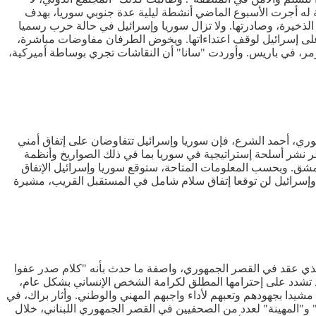
عة له أجرت الأسبوع الماضي أنشطة ليلية عدة جنوبي سوريا، بهدف
خيرة، وصادرتها. ولا تزال سوريا وإسرائيل في حالة حرب رسميا
 للضغط على إسرائيل لوقف اعتداءاتها. ويخوض الطرفان مفاوضات مباشرة،
رمر، في باريس. وأوردت "سانا" أن النقاشات تجري بوساطة أميركية،
وري، أحمد الشرع، فإن سوريا وإسرائيل تتفاوضان على إتفاق أمني
ميركية ورعاية إقليمية، وسيشمل حظر نشر أسلحة إستراتيجية في سوريا بما في ذلك الصواريخ وأنظمة
مشق. وبحسب المعلومات المتاحة، ستوقع سوريا وإسرائيل الإتفاق
مصادر أن سوريا وإسرائيل لن توقعا إتفاق سلام شامل في المستقبل القريب، مشيرة
الذي عقد في القصر الجمهوري، واصفة ما حدث بأنه "كلام صدر عفوا
ذ تشدد على إحترامها المطلق لكرامة الشخص الإنساني بشكل عام،
 مشيدا بجهودهم وتعبهم لأداء واجبهم المهني والوطني. وأثار براك، في
و"المهينة" لعدد من الصحفيين في القصر الجمهوري اللبناني، خلال