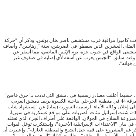
ستهدفت كاميرا مراقبة قرب مستشفى ناصر بخان يونس، وذكر أن "حركة
 القتلى العشرين الذين سقطوا في الضربتين، ستة "إرهابيين". وأضاف
ستشفى الواقع في جنوب غزة، يوم الإثنين الماضي، مما أسفر عن
ي في وقت سابق: "الجيش يعرب عن أسفه لأي إصابة في صفوف غير
 قواته".
نوب البلاد، حسبما أعلنت مصادر رسمية في دمشق التي نددت بـ"خرق فاضح"
للقانون الدولي. وقال مسؤول في وزارة الدفاع السورية لـ"فرانس برس"، أن "مسيرة إسرائيلية إستهدفت أحد المساكن العسكرية التابعة للفرقة 44 في منطقة الحرجلي بناحية الكسوة بريف دمشق الغربي،
بارية السورية أن عدد القتلى الجنود بلغ 6. وأتت هذه الغارة بعد ساعات على إعلان وكالة الأنباء الرسمية السورية (سانا) عن "إستشهاد شاب
من جراء قصف الإحتلال الإسرائيلي منزلا في قرية طرنجة بريف القنيطرة الشمالي". ومنذ إطاحة حكم بشار الأسد في الثامن من ديسمبر 2024، شنت إسرائيل مئات الضربات على مواقع عسكرية في سوريا،
منزوعة السلاح في الجولان، الواقعة على أطراف الجزء الذي تحتله
ي بيان "الاعتداءات الإسرائيلية الأخيرة"، وإستنكرت توغل القوات
مركز غير المشروع على قمة جبل الشيخ والمنطقة العازلة". وإعتبرت أن
 للسلم والأمن في المنطقة". وطالبت كذلك "المجتمع الدولي، لا