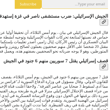
Subscribe
الجيش الإسرائيلي: ضرب مستشفى ناصر في غزة إستهدف
قال الجيش الإسرائيلي في بيان ، يوم أمس الثلاثاء، أن تحقيقا أولي
حماس قد نصبتها لمتابعة تحركات القوات الإسرائيلية وتوجيه أنشطة ض
البيان العسكري أن رئيس الأركان، إيال زامير، أصدر تعليمات بإستكم
مقتل 20 شخصا على الأقل منهم صحفيون يعملون لصالح رويترز
المتورطين، وهو لا يوجه ضرباته نحو الصحفيين بصفتهم هذه، ويعمل ق
قصف إسرائيلي يقتل 7 سوريين منهم 6 جنود في الجيش
قتل 7 سوريين من بينهم 6 جنود في الجيش، يوم 
مبررة ذلك برغبتها في الحول دون وقوع الترسانة العسكرية في أيدي ال
إسرائيل من الهضبة السورية. وتتقدم قوات إسرائيلية بين الحين والآخ
الإسرائيلية في بلدة في ريف القنيطرة. كما نددت الوزارة بشن القوات 
"هذه الممارسات العدوانية تمثل خرقا فاضحا لميثاق الأمم المتحدة ول