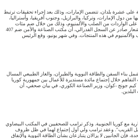
ة على عشرة بلدان، تتضمن الإمارات، وذلك بعد إجراء تحقيقات ترتبط
ن، أن هذه القرارات تتعلق بواردات قيمتها 2.9 مليار دولار، ويتم الحصول عليها من دول الإمارات، وتركيا، والبرازيل، وجنوب أفريقيا، وأستراليا،
والمكسيك، وهولندا، وتايوان، وفيتنام. وتأتي هذه القرارات بعد 10 أيام من توسيع الإدارة الأميركية نطاق تعريفاتها الجمركية البالغة 50% على الواردات من الصلب والألمنيوم، وذلك من خلال ضم مئات
المنتجات المشتقة إلى قائمة السلع التي تخضع للتعريفات الجمركية. وفي وقت سابق من هذا الشهر، قالت وزارة التجارة الأميركية، بحسب إشعار صادر عن السجل الفدرالي، أن مكتب الصناعة والأمن ضم 407
الألمنيوم في هذه المنتجات. وفي شهر يونيو، وقع الرئيس
 الصناعية الرئيسية، تشمل بناء السفن والطاقة النووية والطيران، والغاز الطبيعي المسال
ت التفاهم خلال إجتماع مائدة مستديرة للأعمال بين جمهورية كوريا
د كيم جونج -كوان، وزير الصناعة الكوري، في بيان صحفي، أن
لبلدين.
جارية مع كوريا الجنوبية. وذكر ترامب للصحفيين في المكتب البيضاوي
مستقبل القريب". وعقد ترامب ولي أول إجتماع لهما في ظل ظروف
 فإن الجانبين لا يزالان يتنازعان بشأن الطاقة النووية والإنفاق