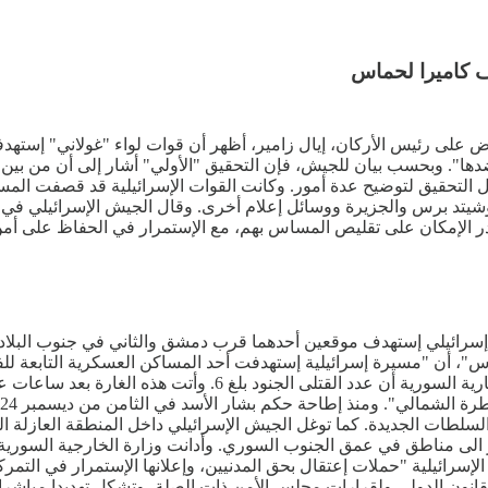
 كاميرا لحماس
ا عرض على رئيس الأركان، إيال زامير، أظهر أن قوات لواء "غولاني" إ
دها". وبحسب بيان للجيش، فإن التحقيق "الأولي" أشار إلى أن من بين
ال التحقيق لتوضيح عدة أمور. وكانت القوات الإسرائيلية قد قصفت الم
 وأسوشيتد برس والجزيرة ووسائل إعلام أخرى. وقال الجيش الإسرائيل
در الإمكان على تقليص المساس بهم، مع الإستمرار في الحفاظ على أمن
أمس الثلاثاء، بقصف إسرائيلي إستهدف موقعين أحدهما قرب دمشق والثاني في ج
مما أدى لسقوط 3 ضحايا من عناصر الفرقة". ولاحقا أعلنت قناة الإخ
سلطات الجديدة. كما توغل الجيش الإسرائيلي داخل المنطقة العازلة ال
ر الى مناطق في عمق الجنوب السوري. وأدانت وزارة الخارجية السورية ف
الإسرائيلية "حملات إعتقال بحق المدنيين، وإعلانها الإستمرار في الت
لقانون الدولي ولقرارات مجلس الأمن ذات الصلة، وتشكل تهديدا مباشرا