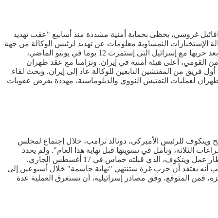
افائيل غروسي، يحظى بحماية أمنية مشددة منذ أسابيع "عقب تهديد
ة الإستخبارات النمساوية معلومات عن تهديد لرئيس الوكالة من جهة
خارجية. ويقع مقر الوكالة الدولية للطاقة الذرية في العاصمة النمساوية فيينا. كانت إيران قد علقت التعاون مع الوكالة الدولية للطاقة الذرية بعد حربها مع إسرائيل التي إستمرت 12 يوما في يونيو الماضي،
لأمن القومي، أعلى هيئة أمنية في إيران. وتزامنا مع عقد طهران
 أول فريق من المفتشين التابعين للوكالة عاد إلى إيران. وبحث لقاء
ة طهران لعمليات التفتيش النووي والدبلوماسية، مهددة بفرض عقوبات
وضح ويتكوف للرئيس الأميركي، دونالد ترامب، خلال إجتماع لمجلس
عات الثلاثة، ونأمل في تسويتها قبل نهاية هذا العام". ولم يحدد
ويتكوف طبيعة الإجتماع الذي أشار إليه بشأن حرب غزة. ولا يزال الوسطاء العرب ينتظرون رد إسرائيل على الإقتراح الذي صاغوه بناء على إطار عمل ويتكوف، الذي قبلته حماس في 17 أغسطس الجاري.
ترامب أنه يعتقد أن حرب غزة ستنتهي "نهاية حاسمة" خلال أسبوعين إلى
غزة، فمن المتوقع، وفق مصادر إسرائيلية، أن تستغرق العملية عدة