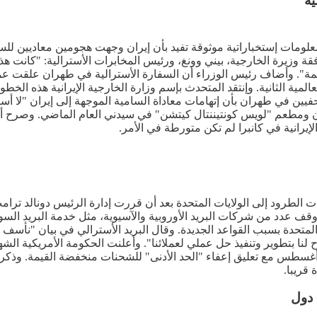
ية
معلومات إستخباراتية موثوقة تفيد بأن إيران وجهت هجومين معاديين للس
فقة وزيرة الخارجية، بيني وونغ، ورئيس المخابرات الأسترالية: "كانت هذ
مة". وأضاف رئيس الوزراء أن السفارة الأسترالية في طهران علقت عملي
مية الثانية. وإنتقد المتحدث بإسم وزارة الخارجية الإيرانية هذه الخطو
ن في طهران بأن إتهامات معاداة السامية الموجهة إلى إيران "لا أس
ومطعم "لويس كونتيننتال كيتشن" في سيدني العام الماضي. وصرح ألبان
إيرانية في كانبرا لم تكن متورطة في الأمر.
نات الطرود إلى الولايات المتحدة بعد أن قررت إدارة الرئيس دونالد تر
 أوقف عدد من شركات البريد الأوروبية والآسيوية، مثل خدمة البريد الس
المتحدة بسبب القواعد الجديدة. وقال البريد الأسترالي في بيان "نأسف لأ
ولايات المتحدة ستسري عليها جميع الرسوم المطبقة إعتبارا من 29 أغسطس مع تعليق إعفاء "الحد الأدنى"
 قريبا.