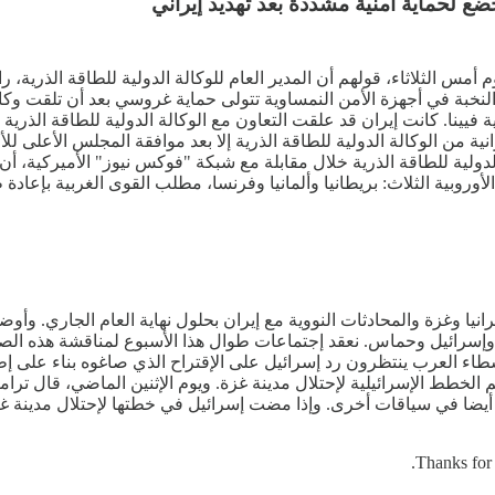
ضع لحماية أمنية مشددة بعد تهديد إيراني
الثلاثاء، قولهم أن المدير العام للوكالة الدولية للطاقة الذرية، ر
خبة في أجهزة الأمن النمساوية تتولى حماية غروسي بعد أن تلقت وكال
نية من الوكالة الدولية للطاقة الذرية إلا بعد موافقة المجلس الأعلى ل
الدولية للطاقة الذرية خلال مقابلة مع شبكة "فوكس نيوز" الأميركية، أن
روبية الثلاث: بريطانيا وألمانيا وفرنسا، مطلب القوى الغربية بإعاد
يا وغزة والمحادثات النووية مع إيران بحلول نهاية العام الجاري. وأ
ن، وإسرائيل وحماس. نعقد إجتماعات طوال هذا الأسبوع لمناقشة هذه الصرا
تدعم الخطط الإسرائيلية لإحتلال مدينة غزة. ويوم الإثنين الماضي، قال 
د به أيضا في سياقات أخرى. وإذا مضت إسرائيل في خطتها لإحتلال مدينة 
Thanks for 