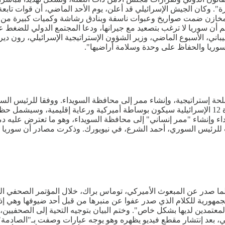
ة". وكان الجيش الإسرائيلي قد أعلن، يوم الأحد الماضي، أن قوات تاب
خازن ضمت صواريخ وعبوات ناسفة وبنادق رشاشة وكميات كبيرة من الذ
نذ توليه الحكم أن سوريا لا ترغب بتصعيد مع جيرانها، ودعا المجتمع الدولي
اني، الأسبوع الماضي، وزير الشؤون الإستراتيجية الإسرائيلي، رون دي
 سوريا والحفاظ على وحدة وسلامة أراضيها".
ة إستراتيجية، وإنشاء ممر إلى محافظة السويداء. ووفقا للرئيس الس
على أساس خط الهدنة لعام 1974. وحول الإتفاق المرتقب، قالت القناة 12 الإسرائيلية سيكون بوساطة أ
اء وإنشاء "ممر إنساني" إلى محافظة السويداء، وهو ما تعترض عليه د
تمبر 2025، على أن يسبق ذلك خطاب للرئيس السوري، أحمد الشرع، في نيويورك. وذكرت 
يد لما صدر عن المبعوث الأميركي، توماس براك، خلال المؤتمر الصحفي 
جمهورية للكلام الذي صدر عفوا عن منبرها من قبل أحد ضيوفها وهي إ
المعتمدين لديها بشكل خاص". وختم البيان بتوجيه التحية إلى الصحفيين،
، بعد إنتشار مقطع فيديو يظهره وهو يوجه عبارات وصفت بـ"الصادمة" 