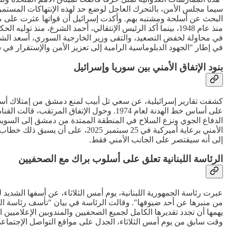
سيما مجلس الأمن، بالتحرك العاجل لوضع حد لهذه الإنتهاكات المستمر
البحث عن أسلحة ومشتبه بهم. وأكدت إسرائيل أن قواتها عثرت على م
منذ عام 1948، بينما أكد الرئيس الإنتقالي، أحمد الشرع، م
في محاولة لخفض التصعيد، والتقى وزير الخارجية السوري، أسعد الشيب
في إطار "الجهود الدبلوماسية الرامية إلى تعزيز الأمن والإستقرار في
بنود الإتفاق الأمني بين سوريا وإسرائيل
كشفت تقارير إسرائيلية، عن سعي تل أبيب لمنع دمشق من إمتلاك أسلح
الدفاع الجوي ونزع السلاح في المنطقة الممتدة من دمشق إلى السويد
الأمني برعاية أميركية في 25 سب
إلى أنه سيقتصر على الجانب الأمني فقط.
الرئاسة اللبنانية تعلق على أسلوب براك مع الصحفيين
عبرت رئاسة الجمهورية اللبنانية، يوم أمس الثلاثاء، عن أسفها الشد
من منبرها عن أحد ضيوفها". وقالت الرئاسة في بيان "تأسف رئاسة ال
يهمها أن تجدد تقديرها الكامل لجميع الصحفيين والمندوبين الإعلاميين 
وقت سابق من يوم أمس الثلاثاء، الجدل على مواقع التواصل الإجتماعي