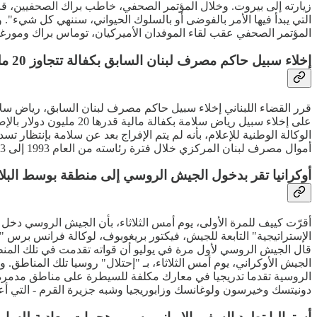
زيارته إلى بيروت. وخلال المؤتمر الصحفي، خاطب براك الصحفيين، قا
التي يبدأ فيها الأمر بالفوضى أو بالسلوك الحيواني، سننهي كل شيء"
المؤتمر الصحفي عقب لقاء الموفدان الأميركيان، توماس براك ومورغان 
إخلاء سبيل حاكم مصرف لبنان السابق بكفالة تتجاوز 20 مليون دولار
أموال مصرف لبنان المركزي خلال فترة رئاسته من العام 1993 إلى 2023، كما يواجه سلسلة دعاوى محلية ودولية تتعلق بالإثراء غير المشروع وغسيل الأموال.
أوكرانيا تقر بدخول الجيش الروسي إلى منطقة بوسط البلا
أقرّت كييف للمرة الأولى، يوم أمس الثلاثاء، بأن الجيش الروسي دخل
الإستراتيجية" التابعة للجيش، فيكتور بريغوبوف، لوكالة فرانس برس 
قال الجيش الروسي لأول مرة في يوليو أن قواته تقدمت في تلك المنط
الجيش الأوكراني، يوم أمس الثلاثاء، بـ "إحتلال" روسيا تلك المناطق
الروسية تقدما تدريجيا في معارك مكلفة للسيطرة على مناطق مدمرة بش
دونيتسك وخيرسون ولوغانسك وزابوريجيا وشبه جزيرة القرم - التي أعل