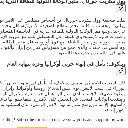
وول ستريت جورنال: مدير الوكالة الدولية للطاقة الذرية يخ
نقلت صحيفة وول ستريت جورنال عن أشخاص مطلعين على الأمر، يوم أمس 
إيراني". وبحسب ما قاله شخص مطلع للصحيفة الأميركية، فإن وحدة الن
وأصدرت قانونا لا يسمح بأي تفتيش في المستقبل للمواقع النووية الإيرا
مباحثات نووية، يوم أمس الثلاثاء، مع قوى أوروبية، قال مدير الوكالة 
يوم أمس في جنيف، والذي جمع بين مسؤولين كبار من إيران والقوى الأو
عليها في حالة عدم حدوث هذا التطور.
ويتكوف: نأمل في إنهاء حربي أوكرانيا وغزة بنهاية العام
قال المبعوث الأميركي، ستيف ويتكوف، أنه يأمل في تسوية حربي أوكران
الوزراء في البيت الأبيض، يوم أمس الثلاثاء: "روسيا وأوكرانيا، وإيرا
وإمتنعت الولايات المتحدة عن التعليق على الإقتراح، بينما يبدو أنها 
3 أسابيع، إلا أنه لم يوضح مبرراته لهذا الإطار الزمني، الذي إستشه
أشهر إضافية.
reading! Subscribe for free to receive new posts and support my work.