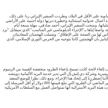
امية على الأقل في البلاد، وطردت السفير الإيراني ردا على ذلك،
ه أعمال عدوانية استثنائية وخطيرة دبرتها دولة أجنبية على الأراضي
اتها، ومنحت السفير الإيراني، أحمد صادقي، مهلة سبعة أيام
ة، واصفا إياها بـ"الإجراء الدبلوماسي غير المناسب" الذي سيقابل "برد
اس لها من الصحة على الإطلاق". وشملت الهجمتان المعاديتان
يز بأن الهجمتين كانتا بتوجيه من الحرس الثوري الإسلامي، الذي
امب إلغاء لائحة كانت تسمح بإعفاء الطرود منخفضة القيمة من الرسوم
ويسرية وشركة دي.إتش.إل التي تدير خدمة البريد الألمانية دويتشه
ننا إضطررنا إلى إتخاذ هذا الإجراء، ومع ذلك، نظرا للوضع المعقد
والمتطور بسرعة، كان من الضروري إجراء تعليق جزئي مؤقت للسماح لنا بتطوير وتنفيذ حل عملي لعملائنا". وأعلنت الحكومة الأمريكية الشهر الماضي أن الطرود التي تبلغ قيمتها 800 دولار أو أقل المرسلة إلى
 للشحنات منخفضة القيمة. وذكرت هيئة البريد الأسترالية أنها ستواصل العمل مع السلطات الأمريكية