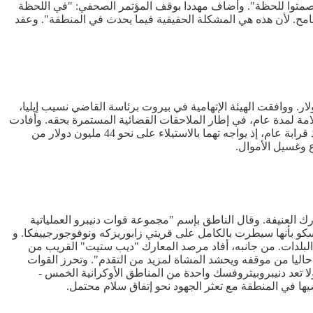
تصمتوا للحظة". وأضاف مهددا بوقف المؤتمر الصحفي: "في اللحظة
سامح. لأن هذه هي المشكلة الحقيقية فيما يحدث في المنطقة". وعقد
 سبيل حاكم مصرف لبنان السابق، رياض سلامة، مقابل كفالة مالية تعد الأكبر في تاريخ البلاد، إذ تتجاوز 20 مليون دولار. ووافقت الهيئة الإتهامية في بيروت برئاسة القاضي نسيب إيليا،
نانية. كما نص القرار على منع سفر رياض سلامة لمدة عام، في إطار الملاحقات القضائية المستمرة بحقه. وأفادت
الوكالة الوطنية للإعلام، بأنه لم يتم الإفراج بعد عن سلامة بإنتظار تسديد قيمة الكفالة المالية. ورياض سلامة موقوف على ذمة التحقيقات منذ قرابة عام، إذ يواجه تهما بالاستيلاء على نحو 44 مليون دولار من
 العنيفة. وقال الناطق بإسم "مجموعة قوات دنيبرو العملياتية
سكو بأنها سيطرت بالكامل على قريتي زابوريزكه ونوفوجورجييفكا. و
لبلدات. من جانبه، أفاد مرصد المعارك "ديب ستيت" القريب من
حاليا من موقفه ويحشد المشاة لمزيد من التقدم". وتحرز القوات
 تعد دنيبروبيتروفسك واحدة من المناطق الأوكرانية الخمس -
ها في المنطقة مع تعثر الجهود نحو إتفاق سلام محتمل.