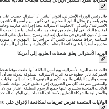
أستراليا تطرد السفير الإيراني بسبب هجمات معادية للسام
قال رئيس الوزراء الأسترالي، أنتوني ألبانيز، أن أستراليا حصلت على 
وفق بلومبرج. وقال ألبانيز للصحفيين في كانبيرا، يوم أمس الثلاثاء، بر
الأسترالية". وأضاف: "الحكومة الأسترالية تتخذ إجراءات صارمة وحاس
لمغادرة البلاد، في أول طرد من نوعه من جانب أستراليا منذ الحرب العال
مماثل"، دون الخوض في تفاصيل إضافية. وصرح إسماعيل بقائي للصحفيي
للسامية إحراقا متعمدا في كنيس "أداس إسرائيل" اليهودي في ملبورن 
ستدرجه أستراليا على قائمة المنظمات الإرهابية. وأضاف أن السفارة ال
البريد الأسترالي يعلق شحنات الطرود إلى أمريكا
قالت خدمة البريد الأسترالية، يوم أمس الثلاثاء، أنها علقت مؤقتا شح
الجمركية. تأتي خطوة خدمة البريد الأسترالية المملوكة للدولة بعد أن
بوست والبريد الياباني والبريد الكوري الجنوبي، الشحنات إلى الولايات 
ال
والأسترالية والشركاء الدوليين لاستئناف الخدمات إلى الولايات المتحدة
الولايات المتحدة تفرض تعريفات لمكافحة الإغراق على 10 دول