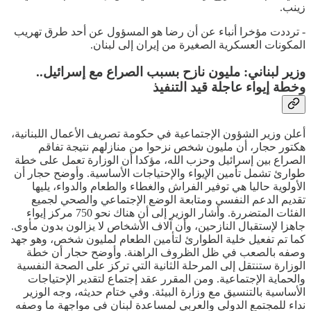
زينب.
- ترددت مؤخرا أنباء عن أن رضا هو المسؤول عن أحد طرق تهريب
المكونات العسكرية الصغيرة من إيران إلى لبنان.
وزير لبناني: مليون نازح بسبب الصراع مع إسرائيل..
وخطة إيواء عاجلة قيد التنفيذ
أعلن وزير الشؤون الإجتماعية في حكومة تصريف الأعمال اللبنانية،
هكتور حجار، أن مليون شخص نزحوا من منازلهم نتيجة تفاقم
الصراع بين إسرائيل وحزب الله، مؤكدا أن الوزارة تعمل على خطة
طوارئ تشمل تأمين الإيواء والإحتياجات الأساسية. وأوضح حجار أن
الأولوية حاليا هي توفير الفراش والغطاء والطعام والدواء، يليها
تقديم الدعم النفسي ومتابعة الوضع الإجتماعي والصحي لجميع
الفئات المتضررة. وأشار الوزير إلى أن هناك نحو 750 مركز إيواء
جاهزا لإستقبال النازحين، وأن آلاف الأشخاص لا يزالون بدون مأوى.
كما تم تفعيل خلية الطوارئ لتأمين الطعام لمليون شخص، وهو جهد
وصفه بالصعب في ظل الظروف الراهنة. وأوضح حجار أن خطة
الوزارة ستنتقل إلى المرحلة الثانية التي تركز على الصحة النفسية
والحماية الإجتماعية. ومن المقرر عقد إجتماع لتقدير الإحتياجات
الأساسية بالتنسيق مع وزارة البيئة. وفي ختام حديثه، وجه الوزير
نداء للمجتمع الدولي والعربي لمساعدة لبنان في مواجهة ما وصفه