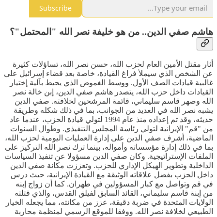
Subscribe
هاشم صفي الدين.. من هو خليفة نصر الله "المحتمل"؟
أثار مقتل الأمين العام لحزب الله، حسن نصر الله، تساؤلات كثيرة
عن الشخص الذي سيملأ فراغ القيادة، خاصة بعد قضاء إسرائيل على
غالبية قيادات الصف الأول. ووسط الغموض الذي يحيط بآلية إختيار
القيادات داخل حزب الله، يتصدر هاشم صفي الدين، إبن خالة نصر
الله وصهر قاسم سليماني، قائمة المرشحين لخلافته. صفي الدين
يشبه نصر الله في العديد من الجوانب، بما في ذلك شكله وطريقة
حديثه، وقد تم إعداده منذ عام 1994 لتولي قيادة الحزب، عندما عاد
من "قم" الإيرانية لتولي رئاسة المجلس التنفيذي. وطوال السنوات
الماضية، أشرف صفي الدين على إدارة العمليات اليومية لحزب الله،
بما في ذلك إدارة مؤسساته وأمواله، بينما ترك نصر الله التركيز على
الملفات الإستراتيجية. وكان صفي الدين مسؤولا عن تنفيذ السياسات
الداخلية وتطوير الهيكل الإداري للحزب. وتعززت مكانة صفي الدين
داخل الحزب بفضل علاقاته الوثيقة مع القيادة الإيرانية، حيث درس
في قم وتواصل مع كبار المسؤولين في طهران. كما أن زواج إبنه
من إبنة قاسم سليماني، القائد السابق لفيلق القدس، والذي قتلته
الولايات المتحدة في ضربة دقيقة، عزز من مكانته، مما يجعله الخيار
الطبيعي لخلافة نصر الله. ووفقا للموقع الرسمي لمنظمة محاربة