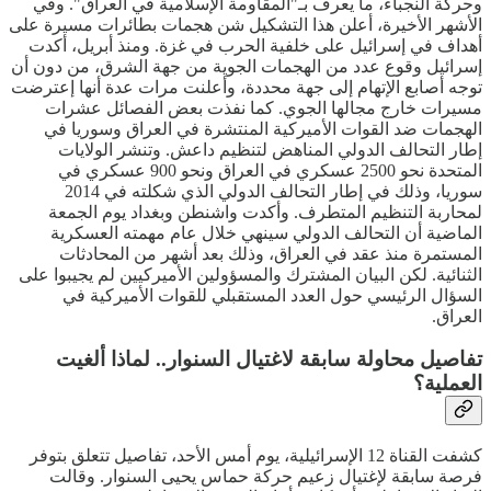
وحركة النجباء، ما يعرف بـ"المقاومة الإسلامية في العراق". وفي
الأشهر الأخيرة، أعلن هذا التشكيل شن هجمات بطائرات مسيرة على
أهداف في إسرائيل على خلفية الحرب في غزة. ومنذ أبريل، أكدت
إسرائيل وقوع عدد من الهجمات الجوية من جهة الشرق، من دون أن
توجه أصابع الإتهام إلى جهة محددة، وأعلنت مرات عدة أنها إعترضت
مسيرات خارج مجالها الجوي. كما نفذت بعض الفصائل عشرات
الهجمات ضد القوات الأميركية المنتشرة في العراق وسوريا في
إطار التحالف الدولي المناهض لتنظيم داعش. وتنشر الولايات
المتحدة نحو 2500 عسكري في العراق ونحو 900 عسكري في
سوريا، وذلك في إطار التحالف الدولي الذي شكلته في 2014
لمحاربة التنظيم المتطرف. وأكدت واشنطن وبغداد يوم الجمعة
الماضية أن التحالف الدولي سينهي خلال عام مهمته العسكرية
المستمرة منذ عقد في العراق، وذلك بعد أشهر من المحادثات
الثنائية. لكن البيان المشترك والمسؤولين الأميركيين لم يجيبوا على
السؤال الرئيسي حول العدد المستقبلي للقوات الأميركية في
العراق.
تفاصيل محاولة سابقة لاغتيال السنوار.. لماذا ألغيت
العملية؟
كشفت القناة 12 الإسرائيلية، يوم أمس الأحد، تفاصيل تتعلق بتوفر
فرصة سابقة لإغتيال زعيم حركة حماس يحيى السنوار. وقالت