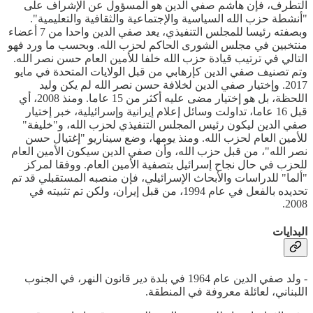
التطرف، فإن هاشم صفي الدين هو المسؤول عن الإشراف على
"أنشطة حزب الله السياسية والإجتماعية والثقافية والتعليمية".
وبصفته رئيسا للمجلس التنفيذي، يعد صفي الدين واحدا من 7 أعضاء
منتخبين في مجلس الشورى الحاكم لحزب الله. وبحسب ما ورد فهو
التالي في ترتيب قيادة حزب الله خلفا للأمين العام حسن نصر الله.
وتم تصنيف صفي الدين كإرهابي من قبل الولايات المتحدة في مايو
2017. وإختيار صفي الدين لخلافة حسن نصر الله لم يكن وليد
اللحظة، بل هو إختيار مضى عليه أكثر من 15 عاما. ومنذ 2008، أي
قبل 16 عاما، تداولت وسائل إعلام إيرانية وإسرائيلية، خبر إختيار
صفي الدين ليكون رئيس المجلس التنفيذي لحزب الله، و"خليفة"
للأمين العام لحزب الله. ومنذ يومها، وضع سيناريو "إغتيال حسن
نصر الله"، من قبل حزب الله، وأن صفي الدين سيكون الأمين العام
للحزب في حال نجاح إسرائيل بتصفية الأمين العام. ووفقا لمركز
"ألما" للدراسات والأبحاث الإسرائيلي، فإن منصبه المستقبلي قد تم
تحديده بالفعل في عام 1994، من قبل إيران، ولكن تم تثبيته في
2008.
البدايات
- ولد صفي الدين عام 1964 في بلدة دير قانون النهر، في الجنوب
اللبناني، لعائلة معروفة في المنطقة.