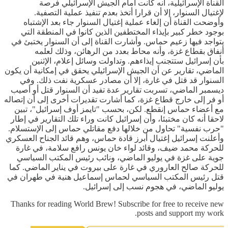
القناة الإسرائيلية، أنه كانت أمام الجيش الإسرائيلي فرصة
لإغتيال السنوار، إلا أن قرارا أتخذ بعدم تنفيذ عملية التصفية.
وأوضحت القناة أن إلغاء عملية إغتيال السنوار جاء بعد الإشتباه
بوجود خطر كبير بإيذاء المختطفين الذين كانوا في المنطقة التي
يتواجد فيها زعيم حماس. وأشارت القناة إلى أن السنوار يختبئ في
أنفاق بقطاع غزة، وأنه محاط بعدد من الرهائن، وذلك لعلمه
بأن إسرائيل ستتجنب إيذاءهم. وتداولت وسائل إعلام، الإثنين
الماضي، تقارير عن أن الجيش الإسرائيلي يحقق في إمكانية أن يكون
السنوار قد قتل في غارة، إلا أن مصادر عسكرية نفت ذلك. وفي
ديسمبر الماضي، تسربت تقارير عدة تفيد أن السنوار قتل أو أصيب
أو فر إلى خارج قطاع غزة، كما أشارت تقديرات أخرى إلى أن إتصاله
مع أعضاء حماس إنقطع. لكن، بحسب "تايمز أوف إسرائيل"، تبين
لاحقا أنه كان مختبئا، وأن إسرائيل كانت وراء تلك التقارير في إطار
"حرب نفسية" تحاول من خلالها دفع مقاتلي حماس إلى الإستسلام.
وأعلنت إسرائيل إغتيال أبرز قادة حماس، وهم قائد الجناح العسكري
للحركة محمد ضيف، وقائد لواء خان يونس رافع سلامة، في غارة
جوية على غزة في يوليو الماضي، ونائب رئيس المكتب السياسي
للحركة صالح العاروري في غارة على بيروت في يناير الماضي. كما
قتل رئيس المكتب السياسي لحماس إسماعيل هنية في طهران في
يوليو الماضي، في هجوم نسب إلى إسرائيل.
Thanks for reading World Brew! Subscribe for free to receive new
posts and support my work.