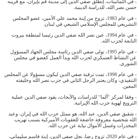
- في الثمانينات، إنطلق صفي الدين إلى مدينة قم بإيران، مع قريبه
حسن نصر الله، للدراسة الدينية.
- في عام 1983، تزوج من إبنة محمد علي الأمين، عضو المجلس
التشريعي للمجلس الإسلامي الشيعي في لبنان.
- في عام 1994، عين نصر الله صفي الدين رئيسا لمنطقة بيروت
التابعة لحزب الله.
- في عام 1995، تولى صفي الدين رئاسة مجلس الجهاد المسؤول
عن النشاط العسكري لحزب الله وبدأ العمل كعضو في مجلس
الشورى.
- في عام 1998، تمت ترقية صفي الدين ليكون مسؤولا عن المجلس
التنفيذي، وكان يعتبر الرجل الثاني في حزب نصر الله وخليفته
المعين.
- وفقا لمركز "ألما" للدراسات والأبحاث، يقود صفي الدين عملية
الترويج لهوية حزب الله الإيرانية.
- شقيق صفي الدين، عبد الله، هو ممثل حزب الله في إيران. وعبد
الله شخصية معروفة خاضعة للعقوبات الأميركية بسبب تهريب
المخدرات وغسل الأموال نيابة عن حزب الله.
- في عام 2020، تزوج رضا، نجل صفي الدين، إبنة قاسم سليماني،