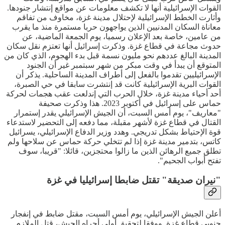
القوات الإسرائيلية أنها لا تكشف معلومات عن مواقع إنتشار جنودها.
وأثارت الخطط الإسرائيلية لإحتلال مدينة غزة، مخاوف من تفاقم
معاناة السكان المدنيين الذين يواجهون حربا مستمرة منذ ما يقرب
من عامين، خاصة بعد الإعلان رسميا، يوم الجمعة الماضية، عن
حدوث مجاعة في قطاع غزة. وذكرت إسرائيل أنها تعتزم نقل سكان
المدينة البالغ عددهم نحو مليون نسمة قبل بدء الهجوم، الذي كان من
المتوقع أن يبدأ في وقت مبكر من شهر سبتمبر غير أن الجنود
الإسرائيليين تقدموا بالفعل إلى أطراف المدينة الساحلية. يذكر أن
القوات البرية الإسرائيلية كانت قد إنتشرت سابقا في حي الصبرة،
أحد أحياء مدينة غزة، خلال الحرب التي إندلعت عقب هجمات لحركة
حماس على إسرائيل في أكتوبر 2023. هذا وذكرت صحيفة
"معاريف"، يوم أمس السبت، أن الجيش الإسرائيلي يقدر إستمرار
القتال في قطاع غزة لأشهر مقبلة، مما دفعه إلى التحضير لاستدعاء
قوة الإحتياط بشكل تدريجي. وهدد وزير الدفاع الإسرائيلي، يسرائيل
كاتس، بتدمير مدينة غزة إذا لم تتخلي حركة حماس عن سلاحها ولم
تطلق جميع الرهائن الذين ما زالوا محتجزين، قائلا: "قريبا، سوف
تفتح أبواب الجحيم".
"نيران صديقة" تقتل ضابطا إسرائيليا في غزة
أعلن الجيش الإسرائيلي، يوم أمس السبت، مقتل ضابط في إنفجار
جنوبي قطاع غزة. ووفقا لتحقيق أولي أجراه الجيش، قتل الملازم