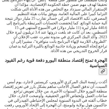
تحقيقا لهدف مهم ضمن خطة الحكومة الإقتصادية، مؤكدا أن
الإستقرار المالي سيزداد مع التخلص من هذه الأداة التي شكلت
التزاما كبيرا على المالية العامة. ووفق بيانات هيئة التنظيم
المصرفي، تكبد الاقتصاد التركي خسائر تقارب 25 مليار دولار نتيجة
آلية حماية الودائع. كما إنخفضت الحسابات المرتبطة بالبرنامج إلى
440.6 مليار ليرة (11 مليار دولار) في الأسبوع المنتهي في 15
أغسطس، بعد أن كانت قد بلغت ذروتها عند 3.4 تريليون ليرة خلال
2023. وأكد البنك المركزي في مدونة نشرت عقب الإعلان أن
"الظروف اللازمة لإنهاء البرنامج باتت متوافرة"، مشيرا إلى أن
تراجع إتجاه التضخم وزيادة جاذبية الودائع بالليرة التركية يدعمان
قرار الخروج التدريجي من هذه الأداة.
الهجرة تمنح إقتصاد منطقة اليورو دفعة قوية رغم القيود
السياسية
أكدت رئيسة البنك المركزي الأوروبي، كريستين لاجارد، يوم أمس
السبت، أن تدفق العمال الأجانب ساهم بشكل بارز في تعزيز إقتصاد
منطقة اليورو خلال السنوات الأخيرة، من خلال تعويض تراجع
ساعات العمل وإنخفاض الأجور الحقيقية. وأوضحت لاجارد، خلال
خطاب ألقته في الندوة السنوية لمجلس الإحتياطي الفيدرالي في
جاكسون هول بولاية وايومنج، أن الهجرة إلى الإتحاد الأوروبي رفعت