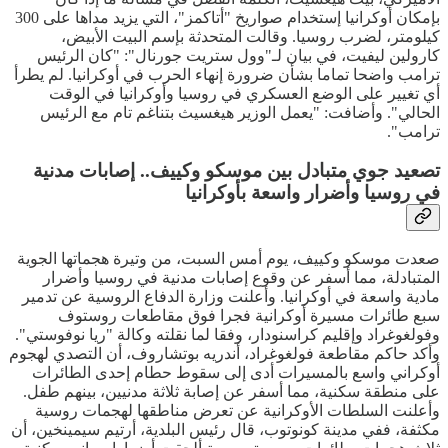
بإمكان أوكرانيا إستخدام صواريخ "أتاكمز"، التي يزيد مداها على 300
كيلومتر، لضرب روسيا. وقالت المتحدثة بإسم البيت الأبيض،
كارولين ليفيت، في بيان لـ"وول ستريت جورنال": "كان الرئيس
ترامب واضحا تماما بشأن ضرورة إنهاء الحرب في أوكرانيا. لم يطرأ
أي تغيير على الوضع العسكري في روسيا وأوكرانيا في الوقت
الحالي". وأضافت: "يعمل الوزير هيغسيث بتناغم تام مع الرئيس
ترامب".
تصعيد جوي متبادل بين موسكو وكييف.. إصابات مدنية
في روسيا وأضرار واسعة بأوكرانيا
صعدت موسكو وكييف، يوم أمس السبت، من وتيرة هجماتها الجوية
المتبادلة، مما أسفر عن وقوع إصابات مدنية في روسيا وأضرار
مادية واسعة في أوكرانيا. وأعلنت وزارة الدفاع الروسية عن تدمير
سبع طائرات مسيرة أوكرانية فجرا فوق مقاطعات روستوف
وفولغوغراد وإقليم كراسنودار، وفقا لما نقلته وكالة "ريا نوفوستي".
وأكد حاكم مقاطعة فولغوغراد، أندريه بوتشاروف، أن التصدي لهجوم
أوكراني واسع بالمسيرات أدى إلى سقوط حطام إحدى الطائرات
على منطقة سكنية، مما أسفر عن إصابة ثلاثة مدنيين، بينهم طفل.
وأعلنت السلطات الأوكرانية عن تعرض مناطقها لهجمات روسية
مكثفة، ففي مدينة كونوتوب، قال رئيس البلدية، أرتيم سيمينخين، أن