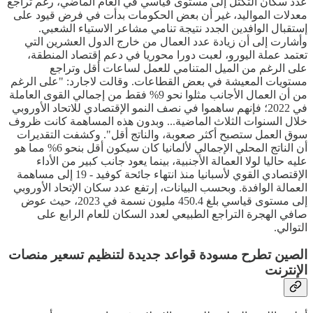
عدد سكان التكتل إلى مستوى قياسي في العام الماضي، رغم تراجع
معدلات المواليد، غير أن بعض الحكومات بدأت في فرض قيود على
إستقبال الوافدين الجدد نتيجة تنامي مشاعر الاستياء الشعبي.
وأشارت إلى أن زيادة عدد العمال من خارج الدول العشرين التي
تعتمد عملة اليورو، لعبت دورا محوريا في دعم إقتصاد المنطقة،
على الرغم من الميل المتنامي للعمل لساعات أقل وتراجع
مستويات المعيشة في بعض القطاعات. وقالت لاجارد: "على الرغم
من أن العمال الأجانب مثلوا نحو 9% فقط من إجمالي القوى العاملة
في 2022؛ فإنهم ساهموا في نصف النمو الإقتصادي للاتحاد الأوروبي
خلال السنوات الثلاث الماضية... وبدون هذه المساهمة كانت ظروف
سوق العمل ستصبح أكثر صعوبة، والناتج أقل". وكشفت التقديرات
أن الناتج المحلي الإجمالي لألمانيا كان سيكون أقل بنحو 6% مما هو
عليه حاليا لولا العمالة الأجنبية، بينما يعود جانب كبير من الأداء
الإقتصادي القوي لأسبانيا منذ انتهاء جائحة كوفيد - 19 إلى مساهمة
العمالة الوافدة. وبحسب البيانات، إرتفع عدد سكان الإتحاد الأوروبي
إلى مستوى قياسي بلغ 450.4 مليون نسمة في 2023، حيث عوض
صافي الهجرة التراجع الطبيعي لعدد السكان للعام الرابع على
التوالي.
الصين تطرح مسودة قواعد جديدة لتنظيم تسعير منصات
الإنترنت