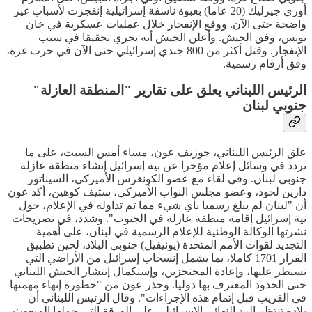
أوري جيرليك (20 عاما) بعبوة ناسفة إسرائيلية إنفجرت لأسباب غير
واضحة حتى الآن. ووقع الإنفجار خلال عمليات عسكرية في خان
يونس، وفق الجيش. وأعلن الجيش أنه يجري تحقيقا في سبب
الإنفجار. وقتل أكثر من 800 جندي إسرائيلي حتى الآن في حرب غزة،
وفق أرقام رسمية.
الرئيس اللبناني يعلق على تقارير "المنطقة العازلة"
جنوبي لبنان
علق الرئيس اللبناني، جوزيف عون، مساء أمس السبت، على ما
تردد في وسائل إعلام مؤخرا عن نية إسرائيل إنشاء منطقة عازلة
جنوبي لبنان. وفي لقاء مع عضو الكونغرس الأميركي، السيناتور
دارين لحود، وعضو مجلس النواب الأميركي، ستيف كوهين، أكد عون
أن "لبنان لم يبلغ رسميا بأي شيء مما تم تداوله في الإعلام، حول
نية إسرائيل إقامة منطقة عازلة في الجنوب". وشدد، في تصريحات
نشرتها الوكالة الوطنية للإعلام الرسمية في لبنان، على أهمية
التجديد لقوات الأمم المتحدة (يونيفيل) جنوبي البلاد، لحين تطبيق
القرار 1701 كاملا، بما يشمل إنسحاب إسرائيل من الأراضي التي
تسيطر عليها، وإعادة المحتجزين، وإستكمال إنتشار الجيش اللبناني
حتى الحدود المعترف بها دوليا. وحذر عون من "خطورة إنهاء مهمتها
في القريب قبل إتمام هذه الإجراءات". وقال الرئيس اللبناني أن
بلاده تنتظر الرد النهائي الإسرائيلي على الورقة التي حملها المبعوث