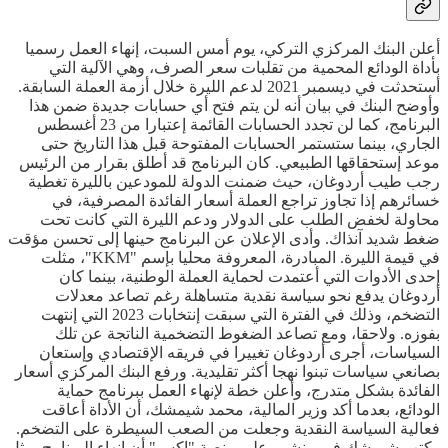
أعلن البنك المركزي التركي، يوم أمس السبت، إنهاء العمل رسميا
بأداة الودائع المحمية من تقلبات سعر الصرف، وهي الآلية التي
أستحدثت في ديسمبر 2021 لدعم الليرة خلال أزمة العملة السابقة.
وأوضح البنك في بيان أنه لن يتم فتح أي حسابات جديدة ضمن هذا
البرنامج، كما لن تجدد الحسابات القائمة إعتبارا من 23 أغسطس
الجاري، بينما ستستمر الحسابات المفتوحة قبل هذا التاريخ حتى
موعد إستحقاقها الطبيعي. كان البرنامج قد أطلق بقرار من الرئيس
رجب طيب أردوغان، حيث ضمنت الدولة للمودعين بالليرة تغطية
خسائرهم إذا تجاوز تراجع العملة أسعار الفائدة المصرفية، في
محاولة لخفض الطلب على الدولار ودعم الليرة التي كانت تحت
ضغط شديد آنذاك. وأدى الإعلان عن البرنامج حينها إلى تحسن مؤقت
في قيمة الليرة. المبادرة، المعروفة محليا بإسم "KKM"، مثلت
إحدى الأدوات التي أعتمدت لحماية العملة الوطنية، بينما كان
أردوغان يدفع نحو سياسة نقدية متساهلة رغم تصاعد معدلات
التضخم، وذلك في الفترة التي سبقت إنتخابات 2023 التي إنتهت
بفوزه. ولاحقا، ومع تصاعد الضغوط التضخمية الناتجة عن تلك
السياسات، أجرى أردوغان تغييرا في فريقه الإقتصادي وإستعان
بصانعي سياسات تبنوا نهجا أكثر تقليدية. ورفع البنك المركزي أسعار
الفائدة بشكل متدرج، وأعلن خطة لإنهاء العمل ببرنامج حماية
الودائع، بعدما أكد وزير المالية، محمد شيمشك، أن الأداة أعاقت
فعالية السياسة النقدية وجعلت من الصعب السيطرة على التضخم.
وكتب شيمشك في منشور على منصة "إكس" أن إنهاء البرنامج يمثل