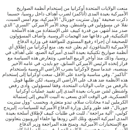
منعت الولايات المتحدة أوكرانيا من إستخدام أنظمة الصواريخ
الأميركية بعيدة المدى (أتاكمز) لضرب أهداف داخل روسيا، حسبما
ذكرت صحيفة "وول ستريت جورنال" الأميركية، يوم أمس السبت،
نقلا عن مسؤولين في واشنطن. ويحد الأمر الأميركي "السري" الذي
صدر منذ أشهر، من قدرة كييف على الإستفادة من هذه الأسلحة
التكتيكية، في دفاعها ضد الهجمات الروسية. وأضاف المسؤولون
للصحيفة أن إجراء رفيع المستوى للموافقة في وزارة الدفاع
الأميركية (البنتاغون)، لم يعلن عنه بعد، منع أوكرانيا من إطلاق أي
أنظمة صواريخ تكتيكية بعيدة المدى أميركية الصنع، على أهداف في
روسيا، وذلك منذ أواخر الربيع الماضي. وتتعارض هذه السياسة مع
قرار إتخذه الرئيس الأميركي السابق، جو بايدن، في عامه الأخير
بمنصبه، عندما سمح لأوكرانيا بضرب الأراضي الروسية بإستخدام
"أتاكمز". وفي مناسبة واحدة على الأقل، سعت أوكرانيا إلى إستخدام
هذه الأنظمة ضد هدف على الأراضي الروسية، لكن طلبها قوبل
بالرفض من جانب الولايات المتحدة، وفقا لمسؤولين. وأدى رفض
واشنطن لشن ضربات بعيدة المدى إلى تقييد عمليات أوكرانيا
العسكرية، في الوقت الذي يسعى به البيت الأبيض إلى إستمالة
الكرملين لبدء محادثات سلام، تبدو متعثرة. وبحسب "وول ستريت
جورنال"، فقد طور وكيل وزارة الدفاع الأميركية للسياسات، إلبريدج
كولبي، "آلية مراجعة"، للبت في طلبات كييف لإطلاق أسلحة بعيدة
المدى أميركية الصنع، وتلك التي زودها بها حلفاء أوروبيون يتعاونون
مع الإستخبارات الأميركية. وتمنح هذه المراجعة وزير الدفاع
الأميركي، بيت هيغسيث، الكلمة الفصل في مسألة ما إذا كان