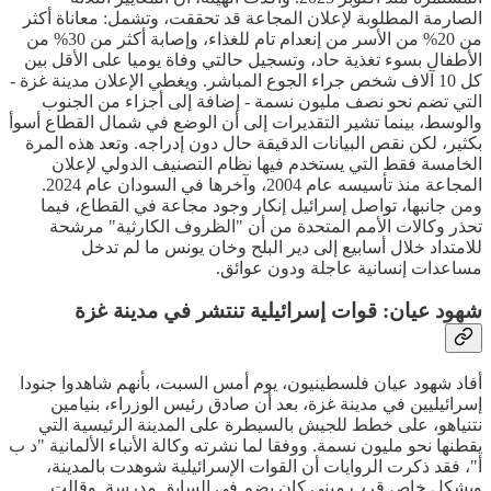
الصارمة المطلوبة لإعلان المجاعة قد تحققت، وتشمل: معاناة أكثر
من 20% من الأسر من إنعدام تام للغذاء، وإصابة أكثر من 30% من
الأطفال بسوء تغذية حاد، وتسجيل حالتي وفاة يوميا على الأقل بين
كل 10 آلاف شخص جراء الجوع المباشر. ويغطي الإعلان مدينة غزة -
التي تضم نحو نصف مليون نسمة - إضافة إلى أجزاء من الجنوب
والوسط، بينما تشير التقديرات إلى أن الوضع في شمال القطاع أسوأ
بكثير، لكن نقص البيانات الدقيقة حال دون إدراجه. وتعد هذه المرة
الخامسة فقط التي يستخدم فيها نظام التصنيف الدولي لإعلان
المجاعة منذ تأسيسه عام 2004، وآخرها في السودان عام 2024.
ومن جانبها، تواصل إسرائيل إنكار وجود مجاعة في القطاع، فيما
تحذر وكالات الأمم المتحدة من أن "الظروف الكارثية" مرشحة
للامتداد خلال أسابيع إلى دير البلح وخان يونس ما لم تدخل
مساعدات إنسانية عاجلة ودون عوائق.
شهود عيان: قوات إسرائيلية تنتشر في مدينة غزة
أفاد شهود عيان فلسطينيون، يوم أمس السبت، بأنهم شاهدوا جنودا
إسرائيليين في مدينة غزة، بعد أن صادق رئيس الوزراء، بنيامين
نتنياهو، على خطط للجيش بالسيطرة على المدينة الرئيسية التي
يقطنها نحو مليون نسمة. ووفقا لما نشرته وكالة الأنباء الألمانية "د ب
أ"، فقد ذكرت الروايات أن القوات الإسرائيلية شوهدت بالمدينة،
وبشكل خاص قرب مبنى كان يضم في السابق مدرسة. وقالت