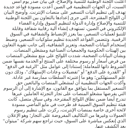
أعلنت اللجنة الوطنية للتنمية والإصلاح، في بيان صدر يوم أمس
السبت، أن الجهات التنظيمية في الصين أعدت مسودة قواعد جديدة
تهدف إلى تنظيم آليات التسعير على منصات الإنترنت. وأوضح البيان
أن اللوائح المقترحة، التي جرى إعدادها بالتعاون بين اللجنة الوطنية
للتنمية والإصلاح وإدارة الدولة لتنظيم السوق وإدارة الفضاء
الإلكتروني في الصين، تستهدف إنشاء آلية رقابية شفافة وقابلة
للتنبؤ لعمليات التسعير، بما يعزز الإنضباط والشفافية في السوق
الرقمية. وتتضمن القواعد الجديدة تنظيم سلوكيات التسعير، وضبط
إستخدام البيانات الضخمة، وتعزيز الشفافية، إلى جانب تقوية التعاون
بين الهيئات الحكومية والجمعيات الصناعية ومشغلي المنصات.
وبشأن البيانات الضخمة، شددت اللوائح على منع مشغلي المنصات
من فرض أسعار أو رسوم مختلفة على المنتج أو الخدمة نفسها ضمن
الشروط ذاتها للمعاملة؛ إستنادا إلى عوامل مثل "الرغبة في الدفع"
أو "القدرة على الدفع" أو "تفضيلات وعادات الإستهلاك"، وذلك دون
علم المستهلكين؛ وهو ما إعتبرته السلطات ممارسة غير عادلة.
وأكدت الجهات التنظيمية أن لمشغلي المنصات والبائعين حق
التسعير المستقل بما يتوافق مع القانون، مع الإشارة إلى أن الرسوم
التي يفرضها مشغلو المنصات على تجار التجزئة العاملين عبرها
تندرج أيضا ضمن نطاق اللوائح المقترحة. وفي سياق متصل، كانت
هيئة تنظيم السوق الصينية قد طرحت في مايو الماضي مسودة
لائحة أخرى خاصة بمنصات الإنترنت، ركزت على تنظيم رسوم
العمولات وغيرها من التكاليف المفروضة على التجار؛ وهو الإعلان
الذي إنعكس مباشرة على السوق، حيث تراجع سهم شركة "ميتوان“
بعد الكشف عنها.