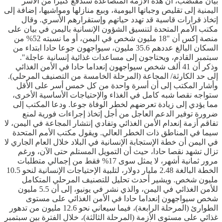
بيان مقتضب، أن هذه الأزمة المتصاعدة ستدفع كثيرا من الأسر
اليمنية إلى تقليص وجباتها اليومية، وبيع منازلها ومواشيها، إضافة إلى
إتخاذ قرارات قاسية قد تهدد حياتهم وإستقرارهم الأسري. وقال
مكتب الأمم المتحدة لتنسيق الشؤون الإنسانية باليمن في بيان على
منصة إكس أن "18 مليون شخص في اليمن، أو ما نسبته 52% من
السكان البالغ عددهم 35.6 مليون، سيواجهون جوعا حادا ابتداء من
سبتمبر القادم، ويحتاجون إلى مساعدات غذائية إنسانية عاجلة".
وذكر أن 41 ألف شخص سيواجهون إنعداما حادا في الأمن الغذائي
إلى حد الكارثة/ المجاعة (المرحلة الخامسة من التصنيف المرحلي).
وأشار المكتب إلى أن أسرة واحدة من كل خمس أسر على الأقل
ستواجه نقصا شبه كامل في الغذاء والإحتياجات الأساسية الأخرى،
مما يؤدي إلى زيادة تعرضهم لخطر الوفاة جوعا. ودعا المكتب إلى
ضرورة توفير الدعم العاجل من أجل إتخاذ إجراءات فورية لمنع
تفاقم أزمة إنعدام الأمن الغذائي وتفادي إنتشار المجاعة في اليمن، لا
سيما في المناطق ذات الخطر العالي. ويقول مكتب الأمم المتحدة
في اليمن أن خطة الإستجابة الإنسانية في البلاد خلال العام الجاري لا
تزال تشهد نقصا حادا، حيث أن التمويل المستلم حتى الآن، ورغم
مرور ثمانية أشهر، لا يمثل سوى 17% فقط من إجمالي متطلبات
الخطة البالغة 2.48 مليار دولار، لتلبية الإحتياجات الإنسانية لنحو 10.5
مليون شخص. ويشير أحدث تحليل للتصنيف المرحلي المتكامل
للأمن الغذائي في اليمن، والذي نشر في يونيو، إلى أن 5.5 مليون
شخص سيواجهون إنعداما حادا في الأمن الغذائي على مستوى
الطوارئ (المرحلة الرابعة)، فيما سيعاني نحو 12.6 مليون من تدهور
غذائي على مستوى الأزمة (المرحلة الثالثة)، خلال الفترة بين سبتمبر