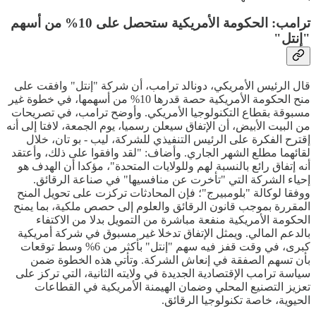
ترامب: الحكومة الأمريكية ستحصل على 10% من أسهم
"إنتل"
قال الرئيس الأمريكي، دونالد ترامب، أن شركة "إنتل" وافقت على
منح الحكومة الأمريكية حصة قدرها 10% من أسهمها، في خطوة غير
مسبوقة بقطاع التكنولوجيا الأمريكي. وأوضح ترامب، في تصريحات
من البيت الأبيض، أن الإتفاق سيعلن رسميا، يوم الجمعة، لافتا إلى أنه
إقترح الفكرة على الرئيس التنفيذي للشركة، ليب - بو تان، خلال
لقائهما مطلع الشهر الجاري. وأضاف: "لقد وافقوا على ذلك، وأعتقد
أنه إتفاق رائع بالنسبة لهم وللولايات المتحدة"، مؤكدا أن الهدف هو
إحياء الشركة التي "تأخرت عن منافسيها" في صناعة الرقائق.
ووفقا لوكالة "بلومبيرج"؛ فإن المحادثات تركزت على تحويل المنح
المقررة بموجب قانون الرقائق والعلوم إلى حصص ملكية، بما يمنح
الحكومة الأمريكية منفعة مباشرة من التمويل بدلا من الاكتفاء
بالدعم المالي. ويمثل الإتفاق تدخلا غير مسبوق في شركة أمريكية
كبرى، في وقت قفز فيه سهم "إنتل" بأكثر من 6% وسط توقعات
بأن تسهم الصفقة في إنعاش الشركة. وتأتي هذه الخطوة ضمن
سياسة ترامب الإقتصادية الجديدة في ولايته الثانية، التي تركز على
تعزيز التصنيع المحلي وضمان الهيمنة الأمريكية في القطاعات
الحيوية، خاصة تكنولوجيا الرقائق.