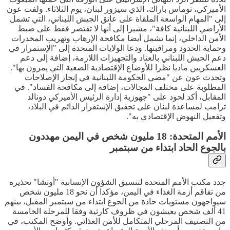
الأميركي، توماس باراك، الذي سيزور لبنان، يوم الثلاثاء. ولفت عون
إلى "المهام الواسعة الملقاة على عاتق الجيش اللبناني، التي تشمل
الأراضي اللبنانية كافة"، مشيرا إلى أنها لا تقتصر فقط على ضبط
الأمن الداخلي، إنما تشمل أيضا مكافحة الإرهاب وتهريب المخدرات
وحماية الحدود ومراقبتها. ودعا الولايات المتحدة إلى "الإستمرار في
دعم الجيش اللبناني بالعتاد والتجهيزات اللازمة، إضافة إلى دعم
العسكريين ماديا نظرا للأوضاع الإقتصادية الصعبة التي يمرون بها".
وتحدث عون عن "مضي الحكومة اللبنانية في إنجاز الإصلاحات
المطلوبة على مختلف المجالات، إضافة إلى مكافحة الفساد". في
المقابل، أكد لحود على "جهوزية إدارة الرئيس الأميركي دونالد
ترامب لمساعدة لبنان على تحقيق الإستقرار الدائم في البلاد،
وتفعيل النهوض الإقتصادي به".
الأمم المتحدة: 18 مليون شخص في اليمن مهددون
بالجوع الحاد ابتداء من سبتمبر
جدد مكتب الأمم المتحدة لتنسيق الشؤون الإنسانية "أوتشا" تحذيره
من تفاقم أزمة الغذاء في اليمن، مؤكدا أن نحو 18 مليون شخص
سيواجهون مستويات حادة من الجوع ابتداء من سبتمبر المقبل، بينهم
41 ألف شخص يعيشون في ظروف كارثية وفقا للمرحلة الخامسة
من التصنيف المرحلي المتكامل للأمن الغذائي. وأوضح المكتب، في