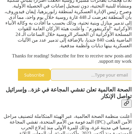
ثلاث هجمات بطائرات مسيرة روسية ألحقت أضرارا بمباني سكنية
ومنشأة للبنية التحتية، دون تسجيل إصابات في الحصيلة الأولية.
وصرح رئيس الإدارة العسكرية لمنطقة زابوريزهيا، إيفان فيدوروف،
بأن المنطقة تعرضت لـ 448 غارة روسية خلال يوم واحد، مما أدى
إلى تدمير منازل وبنية تحتية، وذلك بحسب ما أفادت به وكالة الأنباء
الأوكرانية "أوكرينفورم". وأعلنت هيئة الأركان العامة للقوات
المسلحة الأوكرانية أن الخسائر الروسية خلال الساعات الـ 24
الماضية بلغت 840 جنديا، بالإضافة إلى تدمير عدد من الآليات
العسكرية بينها دبابات وأنظمة مدفعية.
Thanks for reading! Subscribe for free to receive new posts and
support my work.
Subscribe
الصحة العالمية تعلن تفشي المجاعة في غزة.. وإسرائيل
تواصل الإنكار
أعلنت منظمة الصحة العالمية، عبر الهيئة المتكاملة لتصنيف مراحل
الأمن الغذائي (IPC) المدعومة من الأمم المتحدة، تفشي المجاعة
رسميا في مدينة غزة، وذلك للمرة الأولى منذ إندلاع الحرب
المستمرة منذ أكتوبر 2023. وأكدت الهيئة، أن المعايير الثلاثة