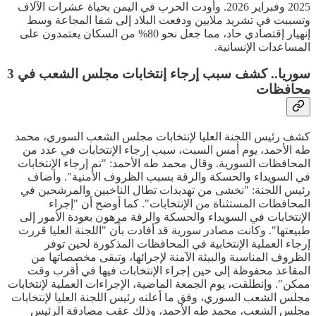
2025 وفبراير 2026. وأودت الحرب في اليمن بحياة عشرات الآلاف
وتسببت في تشريد ملايين ودفعت البلاد إلى شفا المجاعة وسط
إنهيار إقتصادي حاد، مما جعل نحو 80% من السكان يعتمدون على
المساعدات الإنسانية.
سوريا.. كشف سبب إرجاء إنتخابات مجلس الشعب في 3
محافظات
كشف رئيس اللجنة العليا لإنتخابات مجلس الشعب السوري، محمد
طه الأحمد، يوم أمس السبت، سبب إرجاء الإنتخابات في عدد من
المحافظات السورية. وقال محمد طه الأحمد: "تم إرجاء الإنتخابات
في السويداء والحسكة والرقة بسبب الظروف الأمنية". وأضاف
رئيس اللجنة: "نخشى من تهديدات تطال الناخبين والمرشحين في
المحافظات المستثناة من الإنتخابات". كما أوضح أن "إجراء
الإنتخابات في السويداء والحسكة والرقة مرهون بعودة الأمور إلى
طبيعتها". وكانت مصادر سورية قد أفادت بأن "اللجنة العليا قررت
إرجاء العملية الإنتخابية في المحافظات المذكورة لحين توفر
الظروف المناسبة والبيئة الآمنة لإجرائها، وتبقى مخصصاتها من
المقاعد محفوظة إلى حين إجراء الإنتخابات فيها في أقرب وقت
ممكن". وإنطلقت، يوم الجمعة الماضية، الإجراءات العملية لإنتخابات
مجلس الشعب السوري، وفق ما أعلنه رئيس اللجنة العليا لإنتخابات
مجلس الشعب، محمد طه الأحمد، وذلك عقب مصادقة الرئيس