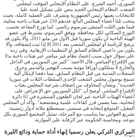
السوري، أحمد الشرع، على النظام الإنتخابي المؤقت لمجلس
الشعب. النظام الإنتخابي الجديد ينص على تشكيل لجنة عليا
للانتخابات يعينها رئيس الجمهورية وتشرف على العملية كاملة، بحيث
ينتخب ثلثا أعضاء المجلس البالغ عددهم 210 عبر هيئات ناخبة محلية،
فيما يعين الثلث المتبقي بمرسوم رئاسي. كما توزع المقاعد بحسب
التوزع السكاني لكل محافظة. ووفق المرسوم، يشترط في عضو
الهيئة الناخبة أن يكون سوريا قبل الأول من مايو 2011، وألا يكون قد
ترشح للرئاسة أو لمجلس الشعب بعد 2011 إلا إذا ثبت إنشقاقه، وألا
يكون من داعمي النظام السابق أو التنظيمات الإرهابية. وفي رده
على سؤال حول سبب إعتماد نظام غير مباشر عبر هيئات ناخبة بدلا
من الإقتراع المباشر، قال الأحمد: "كثير من السوريين في الداخل
والخارج لا يمتلكون أوراقا ثبوتية بسبب التهجير والتدمير وحرق
السجلات المدنية من قبل النظام السابق، مما دفعنا لإبتكار آلية
تسمح بوصول مجلس الشعب كإحدى السلطات الثلاث في سوريا
الجديدة". وبشأن المخاوف من إضعاف شرعية المجلس بغياب
الإقتراع المباشر، أوضح أن "لكل السوريين حق الإعتراض على
أعضاء الهيئات الناخبة عبر لجان الطعون المنتشرة في 62 دائرة
إنتخابية، مما يضمن فرز كفاءات علمية ومجتمعية". وأكد أن المجلس
المقبل، المتوقع إنتخابه في سبتمبر، سيضطلع بثلاثة أدوار رئيسية:
تشريع القوانين بما يتناسب مع المرحلة، تمثيل المجتمع السوري بكل
تنوعه، ومحاسبة الحكومة عبر الرقابة على الموازنة.
المركزي التركي يعلن رسميا إنهاء أداة حماية ودائع الليرة