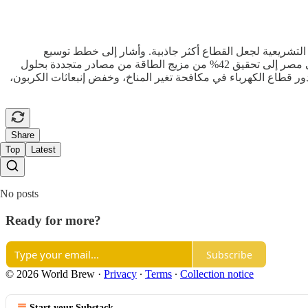
 التشريعية لجعل القطاع أكثر جاذبية. وأشار إلى خطط توسيع
الإستفادة من قدرات الطاقة الشمسية والرياح بحلول عام 2030، إلى جانب دمج تقنيات تخزين الطاقة والتحول إلى شبكة كهرباء ذكية. وتسعى مصر إلى تحقيق 42% من مزيج الطاقة من مصادر متجددة بحلول
مية المستدامة. كما شدد عصمت على دور قطاع الكهرباء في مكافحة تغير المناخ، وخفض إنبعاثات الكربون،
Share
Top
Latest
No posts
Ready for more?
Subscribe
© 2026 World Brew
·
Privacy
∙
Terms
∙
Collection notice
Start your Substack