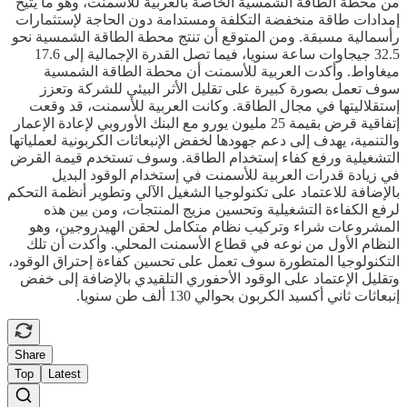
من محطة الطاقة الشمسية الخاصة بالعربية للأسمنت، وهو ما يتيح
إمدادات طاقة منخفضة التكلفة ومستدامة دون الحاجة لإستثمارات
رأسمالية مسبقة. ومن المتوقع أن تنتج محطة الطاقة الشمسية نحو
32.5 جيجاوات ساعة سنويا، فيما تصل القدرة الإجمالية إلى 17.6
ميغاواط. وأكدت العربية للأسمنت أن محطة الطاقة الشمسية
سوف تعمل بصورة كبيرة على تقليل الأثر البيئي للشركة وتعزز
إستقلاليتها في مجال الطاقة. وكانت العربية للأسمنت، قد وقعت
إتفاقية قرض بقيمة 25 مليون يورو مع البنك الأوروبي لإعادة الإعمار
والتنمية، يهدف إلى دعم جهودها لخفض الإنبعاثات الكربونية لعملياتها
التشغيلية ورفع كفاء إستخدام الطاقة. وسوف تستخدم قيمة القرض
في زيادة قدرات العربية للأسمنت في إستخدام الوقود البديل
بالإضافة للاعتماد على تكنولوجيا الشغيل الآلي وتطوير أنظمة التحكم
لرفع الكفاءة التشغيلية وتحسين مزيج المنتجات، ومن بين هذه
المشروعات شراء وتركيب نظام متكامل لحقن الهيدروجين، وهو
النظام الأول من نوعه في قطاع الأسمنت المحلي. وأكدت أن تلك
التكنولوجيا المتطورة سوف تعمل على تحسين كفاءة إحتراق الوقود،
وتقليل الإعتماد على الوقود الأحفوري التلقيدي بالإضافة إلى خفض
إنبعاثات ثاني أكسيد الكربون بحوالي 130 ألف طن سنويا.
Share
Top
Latest