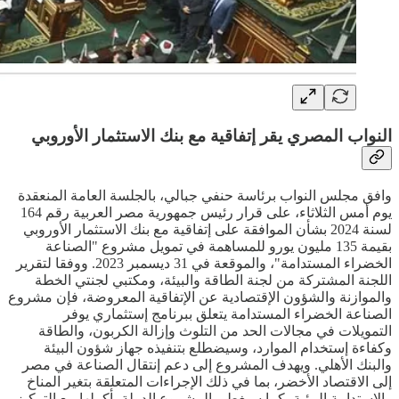
النواب المصري يقر إتفاقية مع بنك الاستثمار الأوروبي
وافق مجلس النواب برئاسة حنفي جبالي، بالجلسة العامة المنعقدة
يوم أمس الثلاثاء، على قرار رئيس جمهورية مصر العربية رقم 164
لسنة 2024 بشأن الموافقة على إتفاقية مع بنك الاستثمار الأوروبي
بقيمة 135 مليون يورو للمساهمة في تمويل مشروع "الصناعة
الخضراء المستدامة"، والموقعة في 31 ديسمبر 2023. ووفقا لتقرير
اللجنة المشتركة من لجنة الطاقة والبيئة، ومكتبي لجنتي الخطة
والموازنة والشؤون الإقتصادية عن الإتفاقية المعروضة، فإن مشروع
الصناعة الخضراء المستدامة يتعلق ببرنامج إستثماري يوفر
التمويلات في مجالات الحد من التلوث وإزالة الكربون، والطاقة
وكفاءة إستخدام الموارد، وسيضطلع بتنفيذه جهاز شؤون البيئة
والبنك الأهلي. ويهدف المشروع إلى دعم إنتقال الصناعة في مصر
إلى الاقتصاد الأخضر، بما في ذلك الإجراءات المتعلقة بتغير المناخ
والاستدامة البيئية، كما سيغطي المشروع الدولة بأكملها مع التركيز