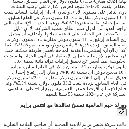
نهاية 2024، مقارنة بـ 67.1 مليون دولار في العام السابق، بنسبة
إنخفاض بلغت 13.35%، نتيجة لحرص الإدارة على ترشيد النفقات
دون التأثير على مستوى الأداء. وأشار، إلى أن إيرادات النشاط بلغت
101.1 مليون دولار، مقارنة بـ 101.8 مليون دولار في العام السابق،
بنسبة إنخفاض طفيفة قدرها 0.67%، ورغم التحديات الإقتصادية التي
تواجه العديد من الدول ضمن نطاق تغطية الشركة، إلا أن "نايل
سات" نجحت في الحفاظ على قاعدة عملائها. وأضاف، أن مجمل
ربح النشاط إرتفع إلى 43 مليون دولار، مقارنة بـ 35 مليون دولار في
العام السابق، بزيادة قدرها 8 ملايين دولار، وبنسبة نمو 23.85%. كما
أكد أن الإدارة إستثمرت النقدية المتاحة بأفضل طريقة ممكنة، حيث
قرر مجلس الإدارة التوجه إلى الإستثمار في أذون الخزانة والسندات
الحكومية، مما أسفر عن تحقيق إيرادات فوائد دائنة بقيمة 33.4
مليون دولار، مقارنة بـ22.7 مليون دولار في العام السابق، بزيادة
10.7 ملايين دولار، أي بنسبة 46.90%. وأشار، إلى إرتفاع إجمالي
حقوق الملكية إلى 656.1 مليون دولار، مقارنة بـ 622.9 مليون دولار
في العام السابق، بزيادة بلغت 33.2 مليون دولار، بنسبة 5.34%. وفي
ختام الإجتماع، أقرت الجمعية العمومية توزيع أرباح على مساهمي
الشركة عن عام 2024، بقيمة 55 سنتا للسهم.
وورلد جيم العالمية تفسخ تعاقدها مع فتنس برايم
قالت شركة فتنس برايم للأندية الصحية، أن صاحب العلامة التجارية