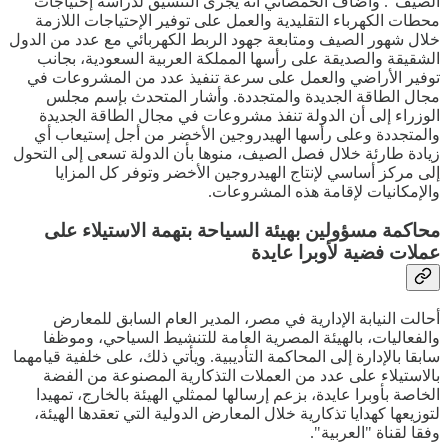
الصيف". وأضاف الحمصاني أنه يجرى التنسيق لدراسة إحتياجات
محطات الكهرباء التقليدية والعمل على توفير الإحتياجات اللازمة
خلال شهور الصيف ومتابعة جهود الربط الكهربائي مع عدد من الدول
الشقيقة والصديقة على رأسها المملكة العربية السعودية، بجانب
توفير الأراضي والعمل على سرعة تنفيذ عدد من المشروعات في
مجال الطاقة الجديدة والمتجددة. وأشار المتحدث بإسم مجلس
الوزراء إلى أن الدولة تنفذ مشروعات في مجال الطاقة الجديدة
والمتجددة وعلى رأسها الهيدروجين الأخضر من أجل إستيعاب أي
زيادة طارئة خلال فصل الصيف، منوها بأن الدولة تسعى إلى التحول
إلى مركز أساسي لإنتاج الهيدروجين الأخضر وتوفر كل المزايا
والإمكانيات لإقامة هذه المشروعات.
محاكمة مسؤولين بهيئة السياحة بتهمة الاستيلاء على
عملات فضية لأوبرا عايدة
أحالت النيابة الإدارية في مصر، المدير العام السابق للمعارض
والفعاليات، بالهيئة المصرية العامة للتنشيط السياحي، وموظفا
سابقا بالإدارة إلى المحاكمة التأديبية. ويأتي ذلك، على خلفية قيامهما
بالاستيلاء على عدد من العملات التذكارية المصنوعة من الفضة
الخاصة بأوبرا عايدة، بزعم إرسالها لممثلي الهيئة بالخارج، تمهيدا
لتوزيعها كهدايا تذكارية خلال المعارض الدولية التي تعقدها الهيئة،
وفقا لقناة "العربية".