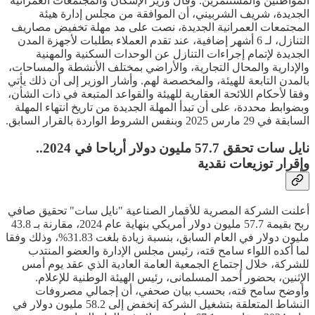
المواطنين والمستثمرين. وقال وزير الإسكان والمجتمعات العمرانية
الجديدة، شريف الشربيني، أن الموافقة من مجلس إدارة هيئة
المجتمعات العمرانية الجديدة، نصت على مد مهلة تخفيض مصاريف
التنازل، لـ 6 أشهر إضافية، عند تقدم العملاء بطلبات لأجهزة المدن
الجديدة لإتمام إجراءات التنازل عن الوحدات السكنية والمهنية
والإدارية والمحال التجارية، والأراضي بمختلف الأنشطة والمساحات،
بالمدن التابعة للهيئة، والمخصصة لهم. وأشار الوزير إلى أن ذلك يأتي
وفقا لأحكام اللائحة العقارية للهيئة والقواعد المتبعة في ذات الشأن،
وبضوابط محددة، على أن تبدأ المهلة الجديدة من تاريخ انتهاء المهلة
السابقة في 29 مارس 2025 وبنفس الشروط الواردة بالقرار السابق.
نايل سات تحقق 57.7 مليون دولار أرباحا في 2024..
وإقرار توزيعات نقدية
أعلنت الشركة المصرية للأقمار الصناعية "نايل سات" تحقيق صافي
ربح بقيمة 57.7 مليون دولار أمريكي بنهاية عام 2024، مقارنة بـ 43.8
مليون دولار في العام السابق، بنسبة زيادة بلغت 31.83%، وذلك وفقا
لما أكده اللواء سامح قته، رئيس مجلس الإدارة والعضو المنتدب
للشركة، خلال إجتماع الجمعية العامة العادية الذي عقد يوم أمس
الإثنين، بحضور أحمد المسلمانى، رئيس الهيئة الوطنية للإعلام.
وأوضح سامح قته، بحسب بيان صحفي، أن إجمالي مصروفات
النشاط المتعلقة بتشغيل الشركة إنخفض إلى 58.2 مليون دولار في