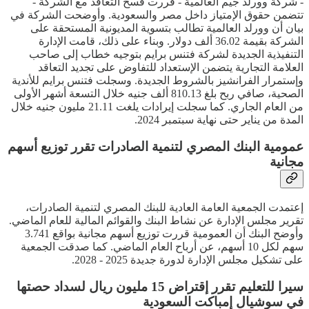
- شركة وورلد جيم العالمية - قررت فسخ التعاقد مع الشركة -
تتضمن حقوق الإمتياز داخل مصر والسعودية. وأوضحت الشركة في
بيان أن وورلد العالمية تطالب بتسوية المديونية المستحقة على
الشركة بقيمة 36.02 ألف دولار. وبناء على ذلك، قامت الإدارة
التنفيذية الجديدة لشركة فتنس برايم بتوجيه خطاب إلى صاحب
العلامة التجارية يتضمن الإستعداد للتفاوض على تجديد التعاقد
وإستمرار الفرانشيز بالشروط الجديدة. وسجلت فتنس برايم للأندية
الصحية، صافي ربح بلغ 810.13 ألف جنيه خلال التسعة أشهر الأولى
من العام الجاري. كما سجلت إيرادات يلغت 21.11 مليون جنيه خلال
المدة من يناير حتى نهاية سبتمبر 2024.
عمومية البنك المصري لتنمية الصادرات تقرر توزيع أسهم
مجانية
إعتمدت الجمعية العامة العادية للبنك المصري لتنمية الصادرات،
تقرير مجلس الإدارة عن نشاط البنك والقوائم المالية للعام الماضي.
وأوضح البنك أن العمومية قررت توزيع أسهم مجانية بواقع 3.741
سهم لكل 10 أسهم، عن أرباح العام الماضي. كما صدقت الجمعية
على تشكيل مجلس الإدارة لدورة جديدة 2025 - 2028.
سيرا للتعليم تقرر إقتراض 15 مليون ريال لسداد حصتها
في سوشيال إمباكت السعودية