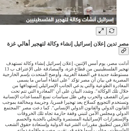
مصر تدين إعلان إسرائيل إنشاء وكالة لتهجير أهالي غزة
أدانت مصر، يوم أمس الإثنين، إعلان إسرائيل إنشاء وكالة تستهدف
تهجير الفلسطينيين من قطاع غزة، والمصادقة على الإعتراف ب 13
مستوطنة جديدة في الضفة الغربية. وأوضح المتحدث بإسم الخارجية
المصرية في بيان أن مصر تؤكد "على انتفاء أساس ما يسمى
المغادرة الطوعية والتي يدعي الجانب الإسرائيلي إستهدافها من
خلال تلك الوكالة". وشدد البيان على أن "المغادرة التي تتم تحت
نيران القصف والحرب وفي ظل سياسات تمنع المساعدات الإنسانية
وتستخدم التجويع كسلاح يعد تهجيرا قسريا، وجريمة ومخالفة بموجب
القانون الدولي والقانون الدولي الإنساني". كما دعت مصر "المجتمع
الدولي ومجلس الأمن لتبني وقفة حازمة تجاه تلك الخروقات
والإستفزازات الإسرائيلية المستمرة والتحلي بالجدية والحسم
اللازمين لتطبيق مقررات الشرعية الدولية وإستعادة حقوق الشعب
الفلسطيني وعلى رأسها حقه في تقرير مصيره وإقامة دولته