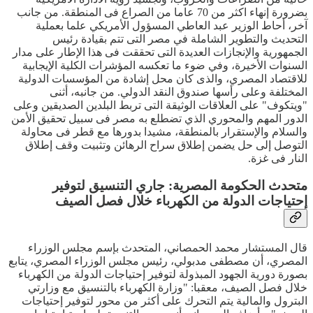
بضرورة إنهاء اكثر من 70 عاما من الصراع فى المنطقة. من جانب
آخر، أحاط الوزير عبد العاطي المسؤول الأمريكي علما بعملية
التحديث والتطوير الشاملة في مصر التى تتم بقيادة رئيس
الجمهورية والإنجازات العديدة التى تحققت فى هذا الإطار على مدار
السنوات الأخيرة، وفي ضوء ما تعكسه المؤشرات الكلية الإيجابية
للاقتصاد المصري، والذى كان محل إشادة من المؤسسات الدولية
المختلفة وعلى رأسها صندوق النقد الدولي. من جانبه، أثنى
"ويتكوف" على العلاقات الوثيقة التى تربط البلدين الصديقين وعلى
الدور المهم والمحوري الذي تضطلع به مصر فى سبيل تحقيق الأمن
والسلام والإستقرار بالمنطقة، مشيدا بدورها مع قطر فى محاولة
التوصل إلى حل يضمن إطلاق سراح الرهائن وتثبيت وقف إطلاق
النار فى غزة.
متحدث الحكومة المصرية: جاري التنسيق لتوفير
إحتياجات الدولة من الكهرباء خلال فصل الصيف
قال المستشار محمد الحمصاني، المتحدث بإسم مجلس الوزراء
المصري، أن مصطفى مدبولي، رئيس مجلس الوزراء المصري، يتابع
بصورة دورية الجهود المبذولة لتوفير إحتياجات الدولة من الكهرباء
خلال فصل الصيف، معقبا: "وزارة الكهرباء بالتنسيق مع وزارتي
البترول والمالية يتم التحرك على أكثر من محور لتوفير إحتياجات