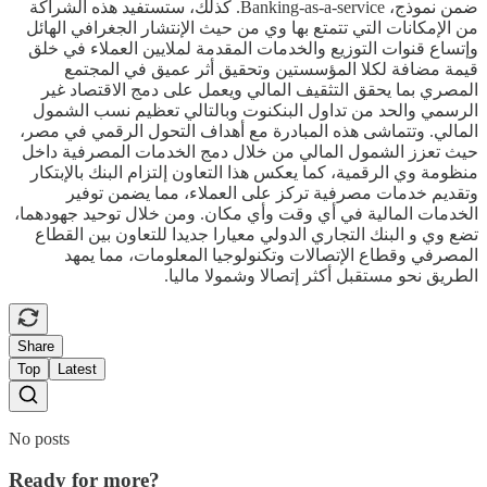
ضمن نموذج، Banking-as-a-service. كذلك، ستستفيد هذه الشراكة
من الإمكانات التي تتمتع بها وي من حيث الإنتشار الجغرافي الهائل
وإتساع قنوات التوزيع والخدمات المقدمة لملايين العملاء في خلق
قيمة مضافة لكلا المؤسستين وتحقيق أثر عميق في المجتمع
المصري بما يحقق التثقيف المالي ويعمل على دمج الاقتصاد غير
الرسمي والحد من تداول البنكنوت وبالتالي تعظيم نسب الشمول
المالي. وتتماشى هذه المبادرة مع أهداف التحول الرقمي في مصر،
حيث تعزز الشمول المالي من خلال دمج الخدمات المصرفية داخل
منظومة وي الرقمية، كما يعكس هذا التعاون إلتزام البنك بالإبتكار
وتقديم خدمات مصرفية تركز على العملاء، مما يضمن توفير
الخدمات المالية في أي وقت وأي مكان. ومن خلال توحيد جهودهما،
تضع وي و البنك التجاري الدولي معيارا جديدا للتعاون بين القطاع
المصرفي وقطاع الإتصالات وتكنولوجيا المعلومات، مما يمهد
الطريق نحو مستقبل أكثر إتصالا وشمولا ماليا.
Share
Top
Latest
No posts
Ready for more?