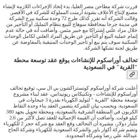
قررت شركة مطاحن مصر العليا، بدء إتخاذ الإجراءات اللازمة لإنشاء
مصنع لإنتاج الأعلاف بشونة أرمنت المملوكة للشركة في الأقصر.
وقالت الشركة أنه تقرر كذلك طرح 72 وحدة سكنية ببرج الشركة
في مدينة جرجا بمحافظة سوهاج للبيع بنظام التمليك أو التأجير من
خلال مزاد علني إشتراكا مع خبير مثمن. وأضافت أنه في حالة عدم
إتمام عملية البيع أو التأجير عن طريق المزاد العلني لكامل الوحدات
السكنية سوف يتم بيع أو تأجير الوحدات المتبقية بالمفاوضة عن
طريق لجنة تشكها الشركة.
تحالف أوراسكوم للإنشاءات يوقع عقد توسعة محطة
"القرية" في السعودية
أعلنت شركة أوراسكوم كونستراكشون بي ال سي، توقيع تحالف
أوراسكوم للإنشاءات - وتكنيكاس ريونيداس، عقد لبناء مشروع
توسعة محطة "القرية " لتوليد الكهرباء بقدرة 3 جيجاوات في
السعودية. وبحسب بيان للشركة يتضمن العقد بناء وحدة التقاط
الكربون في المنطقة الشرقية بالسعودية، ومحطة تحويل بجهد 380
كيلو فولت. وأضافت أن القيمة الإجمالية للعقد تصل لأكثر من 2.6
مليار دولار، مشيرة أن التحالف وقع العقد مع شركة حجر 2 للكهرباء
وتضم شركة أكوار باور والشركة السعودية للكهرباء وشركة الحاج
عبدالله علي رضا وشركاه المحدودة.