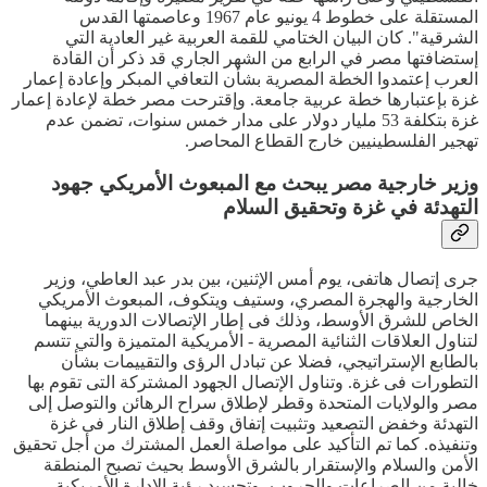
المستقلة على خطوط 4 يونيو عام 1967 وعاصمتها القدس
الشرقية". كان البيان الختامي للقمة العربية غير العادية التي
إستضافتها مصر في الرابع من الشهر الجاري قد ذكر أن القادة
العرب إعتمدوا الخطة المصرية بشأن التعافي المبكر وإعادة إعمار
غزة بإعتبارها خطة عربية جامعة. وإقترحت مصر خطة لإعادة إعمار
غزة بتكلفة 53 مليار دولار على مدار خمس سنوات، تضمن عدم
تهجير الفلسطينيين خارج القطاع المحاصر.
وزير خارجية مصر يبحث مع المبعوث الأمريكي جهود
التهدئة في غزة وتحقيق السلام
جرى إتصال هاتفى، يوم أمس الإثنين، بين بدر عبد العاطي، وزير
الخارجية والهجرة المصري، وستيف ويتكوف، المبعوث الأمريكي
الخاص للشرق الأوسط، وذلك فى إطار الإتصالات الدورية بينهما
لتناول العلاقات الثنائية المصرية - الأمريكية المتميزة والتي تتسم
بالطابع الإستراتيجي، فضلا عن تبادل الرؤى والتقييمات بشأن
التطورات فى غزة. وتناول الإتصال الجهود المشتركة التى تقوم بها
مصر والولايات المتحدة وقطر لإطلاق سراح الرهائن والتوصل إلى
التهدئة وخفض التصعيد وتثبيت إتفاق وقف إطلاق النار فى غزة
وتنفيذه. كما تم التأكيد على مواصلة العمل المشترك من أجل تحقيق
الأمن والسلام والإستقرار بالشرق الأوسط بحيث تصبح المنطقة
خالية من الصراعات والحروب، وتجسيد رؤية الادارة الأمريكية