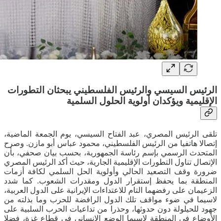
الرئيس السيسي والرئيس الفلسطيني يبحثان التطورات
الإقليمية ويؤكدان أولوية الحلول السلمية
تلقى الرئيس المصري، عبد الفتاح السيسي، يوم الجمعة الماضية،
إتصالا هاتفيا من الرئيس الفلسطيني، محمود عباس أبو مازن. وصرح
المتحدث الرسمي بإسم رئاسة الجمهورية، بحسب بيان صحفي، بأن
الإتصال تناول التطورات الإقليمية الجارية، حيث أكد الرئيس المصري
ضرورة وقف التصعيد الحالي وأولوية الحل السلمي لكافة أزمات
المنطقة بما يحفظ إستقرار الدول ومقدرات الشعوب. كما شدد
الزعيمان على رفضهما التام للاعتداءات الإيرانية على الدول العربية،
لاسيما في ضوء مواقف تلك الدول الرافضة للحرب وما بذلته من
جهود للحيلولة دون حدوثها، وحذرا من تداعيات الحرب السلبية على
الأوضاع في المنطقة لاسيما الوضع الإنساني في قطاع غزة، فضلا