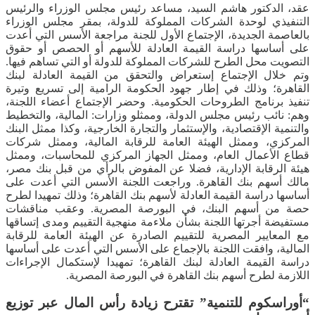
عقد، الدكتور هاشم السيد، مساعد رئيس مجلس الوزراء والرئيس
التنفيذي لوحدة الشركات المملوكة للدولة، بمقر مجلس الوزراء
بالعاصمة الجديدة، الإجتماع الأول للجنة مراجعة الأسس التي أعدت
على أساسها دراسة القيمة العادلة للأسهم أو الحصص أو حقوق
التصويت محل الطرح للشركات المملوكة للدولة أو التي تساهم فيها.
وتم خلال الإجتماع إستعراض والتحقق من القيمة العادلة لبنك
القاهرة؛ وذلك في إطار جهود الحكومة الرامية إلى تسريع وتيرة
تنفيذ برنامج الطروحات الحكومية. وحضر الإجتماع أعضاء اللجنة،
وهم: نائب رئيس مجلس الدولة، وممثلو وزارات: المالية، والتخطيط
والتنمية الإقتصادية، والإستثمار والتجارة الخارجية، وكذا ممثل البنك
المركزي، وممثل الهيئة العامة للرقابة المالية، وممثل شركات
قطاع الأعمال العام، وممثل الجهاز المركزي للمحاسبات، وممثل
هيئة الرقابة الإدارية، فضلا عن المفوض بالرأي من قبل بنك مصر،
مالك أسهم بنك القاهرة. وراجعت اللجنة الأسس التي أعدت على
أساسها دراسة القيمة العادلة لأسهم بنك القاهرة؛ وذلك تمهيدا لطرح
حصة من أسهم البنك، في البورصة المصرية. وعقب مناقشات
مستفيضة أجرتها اللجنة بشأن ملاءمة منهجية التقييم ومدى إتساقها
مع المعايير المصرية للتقييم الصادرة عن الهيئة العامة للرقابة
المالية، وافقت اللجنة بالإجماع على الأسس التي أعدت على أساسها
دراسة القيمة العادلة لبنك القاهرة؛ تمهيدا لإستكمال الإجراءات
اللازمة لطرح أسهم بنك القاهرة في البورصة المصرية.
“أوراسكوم للتنمية” تقترح زيادة رأس المال عبر توزيع