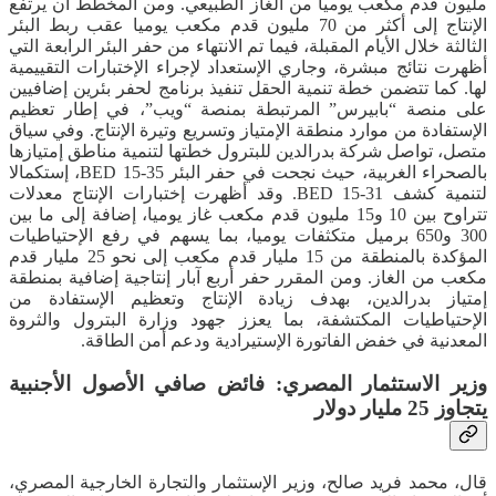
مليون قدم مكعب يوميا من الغاز الطبيعي. ومن المخطط أن يرتفع
الإنتاج إلى أكثر من 70 مليون قدم مكعب يوميا عقب ربط البئر
الثالثة خلال الأيام المقبلة، فيما تم الانتهاء من حفر البئر الرابعة التي
أظهرت نتائج مبشرة، وجاري الإستعداد لإجراء الإختبارات التقييمية
لها. كما تتضمن خطة تنمية الحقل تنفيذ برنامج لحفر بئرين إضافيين
على منصة “بابيرس” المرتبطة بمنصة “ويب”، في إطار تعظيم
الإستفادة من موارد منطقة الإمتياز وتسريع وتيرة الإنتاج. وفي سياق
متصل، تواصل شركة بدرالدين للبترول خطتها لتنمية مناطق إمتيازها
بالصحراء الغربية، حيث نجحت في حفر البئر BED 15-35، إستكمالا
لتنمية كشف BED 15-31. وقد أظهرت إختبارات الإنتاج معدلات
تتراوح بين 10 و15 مليون قدم مكعب غاز يوميا، إضافة إلى ما بين
300 و650 برميل متكثفات يوميا، بما يسهم في رفع الإحتياطيات
المؤكدة بالمنطقة من 15 مليار قدم مكعب إلى نحو 25 مليار قدم
مكعب من الغاز. ومن المقرر حفر أربع آبار إنتاجية إضافية بمنطقة
إمتياز بدرالدين، بهدف زيادة الإنتاج وتعظيم الإستفادة من
الإحتياطيات المكتشفة، بما يعزز جهود وزارة البترول والثروة
المعدنية في خفض الفاتورة الإستيرادية ودعم أمن الطاقة.
وزير الاستثمار المصري: فائض صافي الأصول الأجنبية
يتجاوز 25 مليار دولار
قال، محمد فريد صالح، وزير الإستثمار والتجارة الخارجية المصري،