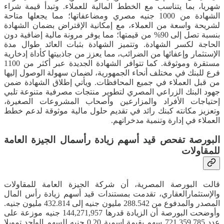
شهريا، بما يتناسب مع الخطط المالية للعملاء. وتبدأ قيمة شراء
الشهادة من 1000 جنيه مصري ومضاعفاتها؛ مما يجعلها متاحة
لشريحة واسعة من العملاء، مع إمكانية الإقتراض بضمان الشهادة
بنسبة تصل إلى 90% من قيمتها؛ مما يوفر مرونة مالية إضافية دون
الحاجة لكسر الشهادة. وتتميز الشهادة بثبات العائد طوال مدة
الإستثمار وإعفائها من الضرائب، مما يعزز من جاذبيتها كأداة إدخارية
مستقرة وموثوقة. كما تتوافر الشهادة الجديدة عبر أكثر من 1100
فرع للبنك في مختلف أنحاء الجمهورية، لضمان سهولة الوصول إليها
من قبل العملاء في جميع المحافظات. ويأتي إطلاق الشهادة ضمن
جهود البنك الزراعي المصري لتطوير منتجات مصرفية متنوعة تلبي
إحتياجات الأفراد والمزارعين وأصحاب المشروعات الصغيرة،
وتعزيز مكانته كبنك رائد في تقديم حلول مالية موثوقة لدعم خطط
العملاء في إدارة وتنمية مدخراتهم.
البورصة تفحص قيد أسهم زيادة رأسمال الجيزة العامة
للمقاولات
قالت البورصة المصرية، أن شركة الجيزة العامة للمقاولات
والإستثمارالعقاري، تقدمت بمستندات قيد أسهم زيادة رأس المال
المصدر والمدفوع من 288.542 مليون جنيه إلى 432.814 مليون جنيه.
وأوضحت البورصة أن الزيادة قدرها 144,271,957 جنيه موزعة على
عدد 721,359,785 سهم بقيمة إسمية 0.20 جنيه للسهم الواحد تمويلا