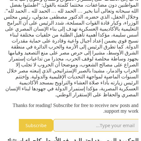
المواطنين دون مضاعفات، مختتما كلمته بالقول: “اطمئنوا بفضل
الله سبحانه وتعالى أننا بخير … الحمد لله … الحمد لله .. الحمد لله”.
وخلال الحفل، الذي حضره، الدكتور مصطفى مدبولي، رئيس مجلس
الوزراء، وكبار قادة القوات المسلحة، شدد الرئيس على أن البرامج
التعليمية بالأكاديمية العسكرية تهدف إلى بناء الإنسان المصري على
أسس سليمة، مؤكدا أهمية تأهيل الطلبة من خلفيات مختلفة لبناء
نسيج قوي يضمن إعداد أجيال واعية وقادرة على حماية مقدرات
الدولة. كما تطرق الرئيس إلى الأزمة والحرب الدائرة في منطقة
الشرق الأوسط، مشيرا إلى حرص مصر على منع التصعيد وقيامها
بجهود وساطة مخلصة لوقف الحرب، محذرا من تداعيات إستمرار
الصراع على مصالح الشعوب، وموضحا أن الحروب لا تجلب إلا
الخراب والدمار، مشيدا بالصبر الإستراتيجي الذي إتبعته مصر خلال
السنوات الماضية لمواجهة التحديات الإقليمية والدولية. وإختتم
الرئيس زيارته بأداء صلاة العشاء والتراويح بمسجد الأكاديمية
العسكرية المصرية، مؤكدا إستمرار الدولة في جهودها لبناء الإنسان
المصري والحفاظ على الإستقرار الوطني.
Thanks for reading! Subscribe for free to receive new posts and
support my work.
Subscribe
الحكومة المصرية: إحتمالية رفع الأسعار كإجراء استثنائي