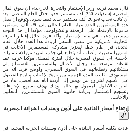
قال، محمد فريد، وزير الإستثمار والتجارة الخارجية، أن سوق المال
المصرية إستقبلت 250 ألف مستثمر جديد خلال العام الماضي، بعد
أن كانت تجذب نحو 20 ألف مستثمر جديد فقط سنويا. وتوقع أن يصل
عدد المستثمرين الجدد بنهاية العام الحالي إلى 280 ألف مستثمر،
مدفوعا بالإعتماد على الرقمنة والتكنولوجيا، مؤكدا أن هذا التوجه
سيستمر دعمه في بيئة الإستثمار. وأكد فريد، خلال إفطار الغرفة
التجارية الأمريكية في مصر، السعي لزيادة هذا العدد خلال العام
الجديد، في إطار خطة لتعزيز مشاركة المستثمرين الأجانب في
السوق المصرية. وأضاف أنه يتطلع إلى جذب المزيد من الإستثمارات
الأجنبية إلى السوق المصرية خلال الفترة المقبلة، مؤكدا عزمه عقد
لقاءات موسعة مع رجال الأعمال والمستثمرين للاستماع إلى
مشكلاتهم وتطلعاتهم في السوق المصري. وأوضح فريد أنه من
المستهدف تقليص المدة الزمنية بين تاريخ الإكتتاب وتاريخ الحصول
على الأسهم لتتراوح بين يومين إلى أربعة أيام بحد أقصى، بدلا من
الفترات الأطول المعمول بها حاليا، وذلك بهدف تسريع الإجراءات
وتشجيع الإستثمار وزيادة جاذبية السوق للمستثمرين المحليين
والأجانب.
إرتفاع أسعار الفائدة على أذون وسندات الخزانة المصرية
عادت تكلفة أسعار الفائدة على أذون وسندات الخزانة المحلية في