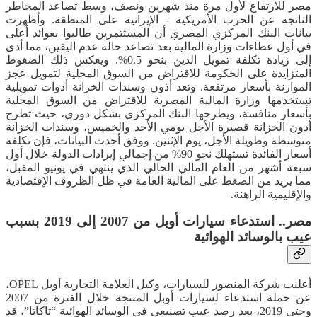
مصر للارتفاع لأول مرة منذ شهرين ونصف، وسط تصاعد المخاطر
الناتجة عن الحرب الأمريكية - الإيرانية على المنطقة. وأظهرت
بيانات البنك المركزي المصري أن المستثمرين طالبوا بعوائد أعلى
في أول عطاءات وزارة المالية بعد تصاعد حالة عدم اليقين، مما أدى
إلى زيادة تكلفة تمويل الدين بنحو 0.5%. ويعكس ذلك الضغوط
المتزايدة على الحكومة للاقتراض من السوق المحلية لتمويل عجز
الموازنة بأسعار مرتفعة. وتعد أذون وسندات الخزانة أدوات تمويلية
تستخدمها وزارة المالية المصرية للاقتراض من السوق المحلية
بأسعار منافسة، ويطرحها البنك المركزي بشكل دوري، حيث تطرح
أذون الخزانة قصيرة الأجل يومي الأحد والخميس، وسندات الخزانة
متوسطة وطويلة الأجل، يوم الإثنين. ووفق أحدث البيانات، فإن تكلفة
أسعار الفائدة تستهلك نحو 90% من إجمالي إيرادات الدولة خلال أول
سبعة أشهر من العام المالي الحالي الذي ينتهي في يونيو المقبل،
مما يزيد من الضغط على المالية العامة في ظل الظروف الإقتصادية
والإقليمية الراهنة.
مصر.. استدعاء سيارات أوبل من 2007 إلى 2019 بسبب
عيب بالوسائد الهوائية
أعلنت شركة المنصور للسيارات، وكيل العلامة التجارية أوبل OPEL،
عن حملة استدعاء لسيارات أوبل المنتجة خلال الفترة من 2007
وحتى 2019، بعد رصد عيب تصنيعي في الوسائد الهوائية “تاكاتا”، قد