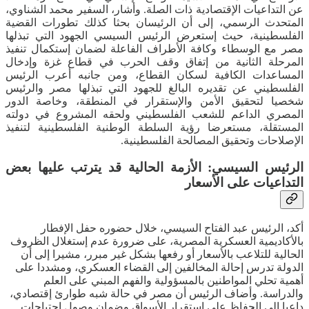
عن التداعيات الإقتصادية ذات الصلة. وأشار، السفير محمد الشناوي،
المتحدث الرسمي، إلى أن الرئيسان بحثا كذلك تطورات القضية
الفلسطينية، حيث إستعرض الرئيس السيسي الجهود التي تبذلها
مصر مع الوسطاء وكافة الأطراف الفاعلة لضمان إستكمال تنفيذ
المرحلة الثانية من إتفاق وقف الحرب في قطاع غزة وإدخال
المساعدات الكافية لسكان القطاع، ومن جانبه أعرب الرئيس
الفلسطيني عن تقديره البالغ للجهود التي تبذلها مصر والرئيس
شخصيا لتحقيق الأمن والإستقرار في المنطقة، وخاصة الدور
المصري الداعم للشعب الفلسطيني ولحقه المشروع في دولته
المستقلة، مستعرضا رؤية السلطة الوطنية الفلسطينية لتنفيذ
الإصلاحات وتحقيق المصالحة الفلسطينية.
الرئيس السيسي: الأزمة الحالية قد يترتب عليها بعض
التداعيات على الأسعار
أكد، الرئيس عبد الفتاح السيسي، خلال حضوره حفل الإفطار
بالأكاديمية العسكرية المصرية، على ضرورة عدم إستغلال الظروف
الحالية للتلاعب بالأسعار أو رفعها بشكل غير مبرر، مشيرا إلى أن
الدولة تدرس إحالة المخالفين إلى القضاء العسكري، ومشددا على
أهمية تحلي المواطنين بالمسؤولية والفهم المبني على العلم
والدراسة. وأضاف الرئيس أن مصر في حالة شبه طوارئ إقتصادي،
داعيا إلى الحفاظ على إستقرار الأسواق وضمان وصول إحتياجات