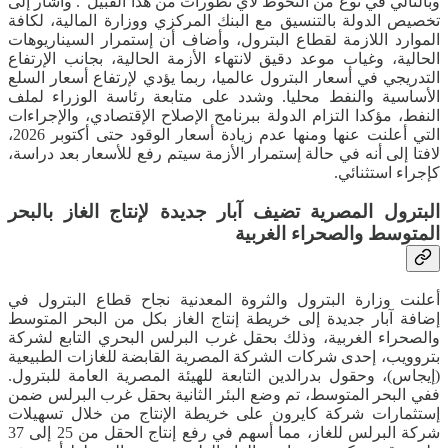
وبالتالي في نوع من التحوط لأي تطورات من هذا القبيل”. وأشار إلى
تخصيص الدولة بالتنسيق مع البنك المركزي ووزارة المالية، لكافة
الموارد اللازمة لقطاع البترول، وأضاف أن إستمرار السيناريوهات
الحالية، وغياب موعد دقيق لانتهاء الأزمة الحالية، بجانب الإرتفاع
التدريجي في أسعار البترول عالميا، ربما يؤدي لإرتفاع أسعار السلع
الأساسية والنفط محليا. وشدد على متابعة رئاسة الوزراء لملف
النفط، مؤكدا التزام الدولة ببرنامج الإصلاح الإقتصادي، والإجراءات
التي أعلنت عنها ومنها عدم زيادة أسعار الوقود حتى أكتوبر 2026،
لافتا إلى أنه في حالة إستمرار الأزمة سيتم رفع للأسعار بعد دراسة،
كإجراء استثنائي.
البترول المصرية تضيف آبار جديدة لإنتاج الغاز بالبحر
المتوسط والصحراء الغربية
أعلنت وزارة البترول والثروة المعدنية نجاح قطاع البترول في
إضافة آبار جديدة إلى خريطة إنتاج الغاز بكل من البحر المتوسط
والصحراء الغربية، وذلك بحقل غرب البرلس البحري التابع لشركة
بتروويب، إحدى شركات الشركة المصرية القابضة للغازات الطبيعية
(إيجاس)، وحقول بدرالدين التابعة للهيئة المصرية العامة للبترول.
ففي البحر المتوسط، تم وضع البئر الثانية بحقل غرب البرلس ضمن
إستثمارات شركة كايرون على خريطة الإنتاج من خلال تسهيلات
شركة البرلس للغاز، مما أسهم في رفع إنتاج الحقل من 25 إلى 37