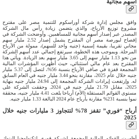
أسهم مجانية
وافق مجلس إدارة شركة أوراسكوم للتنمية مصر على مقترح
مشروع توزيع الأرباح، والذي يتضمن زيادة رأس مال الشركة
المصدر عبر إصدار أسهم مجانية للمساهمين. وأوضحت الشركة في
إفصاح لبورصة مصر أن المقترح يشمل إصدار 2.52 مليار سهم
مجاني تقريبا، بقيمة إسمية (جنيه واحد للسهم)، ممولة من الأرباح
المرحلة. وبموجب هذه الخطوة، سيرتفع إجمالي عدد أسهم الشركة
من نحو 1.13 مليار سهم إلى 3.65 مليار سهم بعد الزيادة. ويأتي هذا
المقترح بعد عام مالي استثنائي، حيث أظهرت المؤشرات المالية
المجمعة قفزة في صافي الأرباح بنسبة 56%، لتصل إلى 5.37 مليار
جنيه خلال عام 2025، مقارنة بنحو 3.44 مليار جنيه في العام السابق
له. وإرتفعت إيرادات الشركة المجمعة إلى 24.94 مليار جنيه بنهاية
2025، مقابل 21.79 مليار جنيه في 2024. وحققت الشركة على
مستوى القوائم المستقلة (الأم) أرباحا بلغت 4.41 مليار جنيه، محققة
نموا بنسبة 231% مقارنة بأرباح عام 2024 البالغة 1.33 مليار جنيه.
أرباح “فوري” تقفز 78% لتتجاوز 3 مليارات جنيه خلال
2025
أظهرت القوائم المالية المجمعة لشركة فوري لتكنولوجيا البنوك