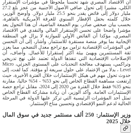
أن الاقتصاد المصري شهد تحسنا ملحوظا في مؤشرات الإستقرار
الكلي، مشيرا إلى تحول صافي الأصول الأجنبية من عجز بلغ 27.2
مليار دولار إلى فائض يقدر بنحو 25.5 مليار دولار. وأوضح الوزير،
خلال كلمته بحفل الإفطار السنوي للغرفة الأمريكية بالقاهرة،
بحسب بيان صحفي صادر، يوم الجمعة الماضية، أن هذا التحول يعد
مؤشرا واضحا على تحسن الإستقرار المالي والنقدي في الاقتصاد
المصري، مؤكدا أن الفائض الأولي للموازنة لا يزال في المنطقة
الإيجابية بما يوفر منصة مستقرة للاستثمار. وأشار، إلى أن التحسن
في المؤشرات الإقتصادية تزامن مع تراجع معدل التضخم، مما يعزز
ثقة المستثمرين ويهيئ بيئة أكثر إستقرارا للأعمال. وأضاف، أن
الإصلاحات الإقتصادية التي تنفذها الدولة تعتمد على نهج تدريجي
وتراكمي، يستهدف معالجة التحديات على المستوى الجزئي، Micro
Level ، بدلا من الإعتماد على حلول سريعة أو مؤقتة. كما لفت، إلى
حدوث تحول مهم في هيكل الإستثمارات خلال الفترة الأخيرة، حيث
إرتفعت مساهمة القطاع الخاص إلى نحو 53% - 54% حاليا، مقارنة
بنحو 35% فقط خلال الفترة من 2020 إلى 2024، مقابل تراجع حصة
الإستثمارات العامة. وأكد الوزير، أن زيادة مشاركة القطاع الخاص
تمثل أحد المؤشرات الرئيسية التي تركز عليها الدولة في المرحلة
الحالية لدعم النمو الإقتصادي وتحسين مناخ الإستثمار.
وزير الإستثمار: 250 ألف مستثمر جديد في سوق المال
خلال 2025