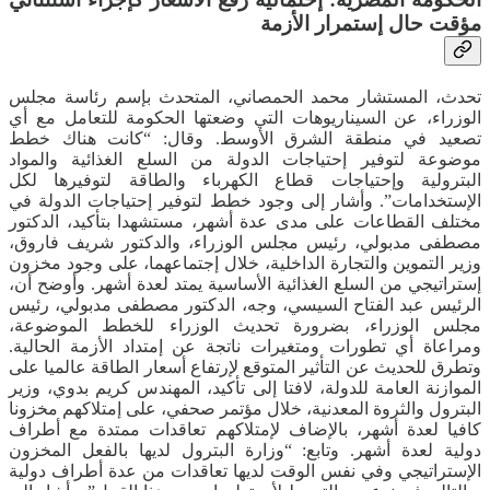
مؤقت حال إستمرار الأزمة
تحدث، المستشار محمد الحمصاني، المتحدث بإسم رئاسة مجلس
الوزراء، عن السيناريوهات التي وضعتها الحكومة للتعامل مع أي
تصعيد في منطقة الشرق الأوسط. وقال: “كانت هناك خطط
موضوعة لتوفير إحتياجات الدولة من السلع الغذائية والمواد
البترولية وإحتياجات قطاع الكهرباء والطاقة لتوفيرها لكل
الإستخدامات”. وأشار إلى وجود خطط لتوفير إحتياجات الدولة في
مختلف القطاعات على مدى عدة أشهر، مستشهدا بتأكيد، الدكتور
مصطفى مدبولي، رئيس مجلس الوزراء، والدكتور شريف فاروق،
وزير التموين والتجارة الداخلية، خلال إجتماعهما، على وجود مخزون
إستراتيجي من السلع الغذائية الأساسية يمتد لعدة أشهر. وأوضح أن،
الرئيس عبد الفتاح السيسي، وجه، الدكتور مصطفى مدبولي، رئيس
مجلس الوزراء، بضرورة تحديث الوزراء للخطط الموضوعة،
ومراعاة أي تطورات ومتغيرات ناتجة عن إمتداد الأزمة الحالية.
وتطرق للحديث عن التأثير المتوقع لإرتفاع أسعار الطاقة عالميا على
الموازنة العامة للدولة، لافتا إلى تأكيد، المهندس كريم بدوي، وزير
البترول والثروة المعدنية، خلال مؤتمر صحفي، على إمتلاكهم مخزونا
كافيا لعدة أشهر، بالإضاف لإمتلاكهم تعاقدات ممتدة مع أطراف
دولية لعدة أشهر. وتابع: “وزارة البترول لديها بالفعل المخزون
الإستراتيجي وفي نفس الوقت لديها تعاقدات من عدة أطراف دولية