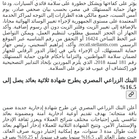
يؤثر على كفاءتها ويشكل خطورة على سلامة قائدي السيارات. ودعا
جهاز حماية المستهلك في مصر، بحسب بيان صحفي صادر، يوم
أمس السبت، جميع مالكي هذه الطرازات إلى التوجه لمراكز الخدمة
المعتمدة على مستوى الجمهورية لإجراء تغيير الوسائد الهوائية مجانا،
بالإضافة إلى تغيير الزيت وفلتر الزيت دون أي رسوم إضافية. وأكد
الجهاز أن الحجز المسبق مطلوب لتنظيم العمل، ويمكن التواصل
عبر الخط الساخن 16424 أو التحقق من رقم الشاسيه عبر الموقع
الرسمي recall.stellantis.com. وأكد، إبراهيم السجيني، رئيس جهاز
حماية المستهلك، أن الإجراء يأتي في إطار الدور الرقابي للجهاز
لضمان سلامة المواطنين، والتزاما بأحكام قانون حماية المستهلك
رقم 181 لسنة 2018، الذي يلزم الموردين بإتخاذ التدابير التصحيحية
فور إكتشاف أي عيوب قد تؤثر على السلامة.
البنك الزراعي المصري يطرح شهادة ثلاثية بعائد يصل إلى
16.5%
أعلن البنك الزراعي المصري عن طرح شهادة إدخارية جديدة ضمن
باقة منتجاته؛ بهدف تقديم أوعية ادخارية آمنة ومضمونة بعائد
تنافسي يلبي إحتياجات مختلف شرائح العملاء ويعزز ثقافة الإدخار
والإستثمار الآمن. وتتيح الشهادة الثلاثية للعملاء إدخار أموالهم بعائد
ثابت طوال مدة 3 سنوات، مع إمكانية إختيار دورية صرف العائد،
حيث يصل العائد إلى 16.5% سنويا يصرف سنويا، أو 16.25% يصرف