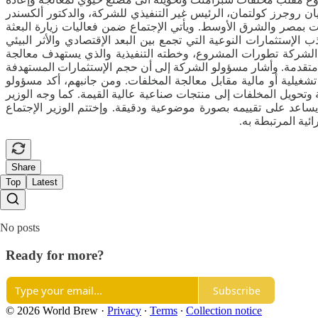
ان روجرز كولتمان، الرئيس غير التنفيذي للشركة، والدكتور ألكسندر
Polar Hyd، ومحمد عبد البديع، الرئيس التنفيذي للعمليات بمصر والشرق الأوسط. ويأتي الإجتماع ضمن فعاليات زيارة البعثة
أن الدولة تولي أهمية كبيرة لجذب الإستثمارات النوعية التي تجمع بين البعد الإقتصادي والأثر البيئي
الشركة تطورات المشروع، وخطته التنفيذية والذي يستهدف معالجة
يا متقدمة. وأشار مسؤولو الشركة إلى أن حجم الإستثمارات المستهدفة
أعباء تشغيلية أو مالية مقابل معالجة المخلفات. ومن جانبهم، أكد مسؤولو
قدمة وتحويل المخلفات إلى منتجات صناعية عالية القيمة. كما وجه الوزير
ساعد على تقييمه بصورة موضوعية ودقيقة. وإختتم الوزير الإجتماع
ئية المرتبطة به.
Share
Top
Latest
No posts
Ready for more?
Subscribe
© 2026 World Brew
·
Privacy
∙
Terms
∙
Collection notice