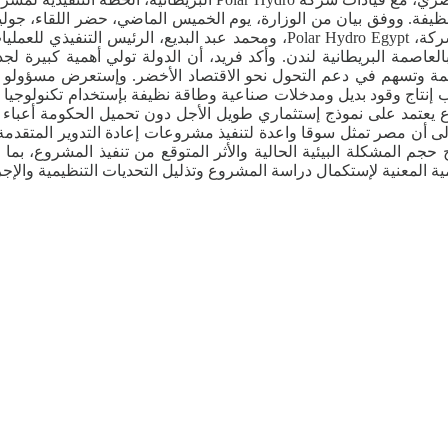
ظيفة. ووفق بيان من الوزارة، يوم الخميس الماضي، حضر اللقاء، جولي
شارين، الرئيس التنفيذي لشركة Polar Hydro ، والرئيس التنفيذي لشركة، ro Egypt
زارية التي تنظمها الجمعية المصرية البريطانية للأعمال (BEBA) بالعاصمة البريطانية لندن. وأكد فريد، 
ائمة وتسهم في دعم التحول نحو الاقتصاد الأخضر. وإستعرض مسؤولو 
جانب إنتاج وقود بديل ومدخلات صناعية وطاقة نظيفة بإستخدام تكنولوج
دين أن المشروع يعتمد على نموذج إستثماري طويل الأجل دون تحميل الحكومة 
، مشيرين إلى أن مصر تمثل سوقا واعدة لتنفيذ مشروعات إعادة التدوير المت
 المشكلة البيئية الحالية والأثر المتوقع من تنفيذ المشروع، بما ي
 المعنية لإستكمال دراسة المشروع وتذليل التحديات التنظيمية والإجرا