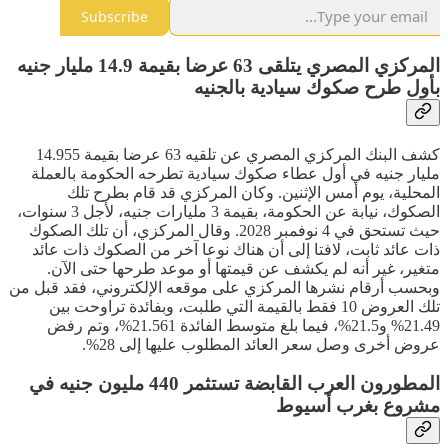
Subscribe
المركزي المصري يتلقى 63 عرضا بقيمة 14.9 مليار جنيه
بأول طرح صكوك سيادية بالجنيه
كشف البنك المركزي المصري عن تلقيه 63 عرضا بقيمة 14.955
مليار جنيه في أول عطاء صكوك سيادية تطرحه الحكومة بالعملة
المحلية، يوم أمس الإثنين. وكان المركزي قد قام بطرح تلك
الصكوك، نيابة عن الحكومة، بقيمة 3 مليارات جنيه، لأجل 3 سنوات،
حيث تستحق في 4 نوفمبر 2028. وقال المركزي، أن تلك الصكوك
ذات عائد ثابت، لافتا إلى أن هناك نوعا آخر من الصكوك ذات عائد
متغير، غير أنه لم يكشف عن قيمتها أو موعد طرحها حتى الآن.
وبحسب أرقام نشرها المركزي على موقعه الإلكتروني، فقد قبل من
تلك العروض 10 فقط بالقيمة التي طلبت، وبفائدة تراوحت بين
21.49% و21.5%، فيما بلغ متوسط الفائدة 21.561%، وتم رفض
عروض أخرى وصل سعر العائد المطلوب عليها إلى 28%.
المطورون العرب القابضة تستثمر 440 مليون جنيه في
مشروع بغرب أسيوط