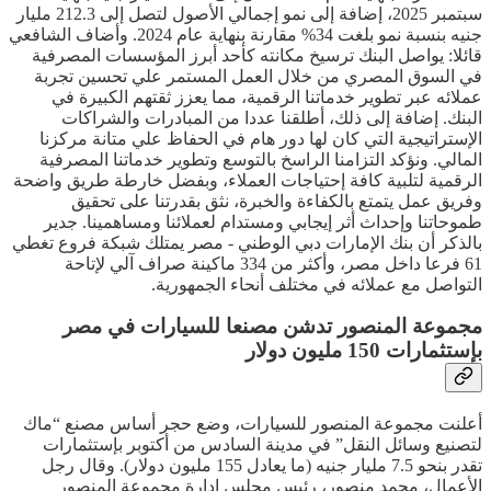
سبتمبر 2025، إضافة إلى نمو إجمالي الأصول لتصل إلى 212.3 مليار
جنيه بنسبة نمو بلغت 34% مقارنة بنهاية عام 2024. وأضاف الشافعي
قائلا: يواصل البنك ترسيخ مكانته كأحد أبرز المؤسسات المصرفية
في السوق المصري من خلال العمل المستمر علي تحسين تجربة
عملائه عبر تطوير خدماتنا الرقمية، مما يعزز ثقتهم الكبيرة في
البنك. إضافة إلى ذلك، أطلقنا عددا من المبادرات والشراكات
الإستراتيجية التي كان لها دور هام في الحفاظ علي متانة مركزنا
المالي. ونؤكد التزامنا الراسخ بالتوسع وتطوير خدماتنا المصرفية
الرقمية لتلبية كافة إحتياجات العملاء، وبفضل خارطة طريق واضحة
وفريق عمل يتمتع بالكفاءة والخبرة، نثق بقدرتنا على تحقيق
طموحاتنا وإحداث أثر إيجابي ومستدام لعملائنا ومساهمينا. جدير
بالذكر أن بنك الإمارات دبي الوطني - مصر يمتلك شبكة فروع تغطي
61 فرعا داخل مصر، وأكثر من 334 ماكينة صراف آلي لإتاحة
التواصل مع عملائه في مختلف أنحاء الجمهورية.
مجموعة المنصور تدشن مصنعا للسيارات في مصر
بإستثمارات 150 مليون دولار
أعلنت مجموعة المنصور للسيارات، وضع حجر أساس مصنع “ماك
لتصنيع وسائل النقل” في مدينة السادس من أكتوبر بإستثمارات
تقدر بنحو 7.5 مليار جنيه (ما يعادل 155 مليون دولار). وقال رجل
الأعمال، محمد منصور، رئيس مجلس إدارة مجموعة المنصور