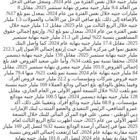
مليار جنيه خلال نفس الفترة من عام 2024. وسجل صافي الدخل
من العائد 9.4 مليار جنيه مصري بنهاية سبتمبر 2025، مقابل 8
مليارات جنيه خلال نفس الفترة من عام 2024، بمعدل نمو بلغ 17%.
بالإضافة إلى ذلك، بلغ صافي الدخل من الأتعاب والعمولات 1.3 مليار
جنيه خلال الربع الثالث من عام 2025، مقابل 1.2 مليار جنيه خلال
نفس الفترة من عام 2024، بمعدل نمو بلغ 2%، وإرتفع إجمالي حقوق
المساهمين بنسبة 22% ليصل الي 21.3 مليار جنيه بنهاية سبتمبر
2025، مقابل 17.4 مليار جنيه بنهاية عام 2024. كما واصل البنك
تحقيق نموا في مركزه المالي، حيث إرتفع إجمالي الأصول إلى 212.3
مليار جنيه بنهاية سبتمبر 2025، مقابل 159 مليار جنيه بنهاية ديسمبر
2024، محققا نسبة نمو بلغت 34%، وأما علي صعيد القروض، فقد بلغ
إجمالي القروض 101.6 مليار جنيه مصري بنهاية سبتمبر 2025، مقابل
84 مليار جنيه بنهاية عام 2024 بنسبة نمو بلغت 21%، منها 79.4 مليار
جنيه قروض شركات ومؤسسات، و 22.2 مليار جنيه قروض أفراد.
وفيما يتعلق بالودائع، بلغ اجمالي ودائع العملاء 169 مليار جنيه بنسبة
نمو بلغت 32% خلال التسعة أشهر الأولى من العام الجاري، مقابل
128 مليار جنيه بنهاية ديسمبر 2024، منها 100.5 مليار جنيه مودائع
مؤسسات، و 68.9 مليار جنيه ودائع أفراد. وتعقيبا على ذلك، أكد
عمرو الشافعي، الرئيس التنفيذي والعضو المنتدب لبنك الإمارات
دبي الوطني - مصر، على قوة المركز المالي للبنك خلال التسعة
أشهر الأولي من عام 2025، حيث أظهرت نتائج الربع الثالث لعام
2025 نموا في إجمالي أرصدة الودائع بنسبة 32% لتصل إلى 169 مليار
جنيه مقارنة بنهاية عام 2024، كما إرتفعت إجمالي القروض بنسبة
21% مقارنة بنهاية عام 2024 لتصل إلى 101.6 مليار جنيه بنهاية