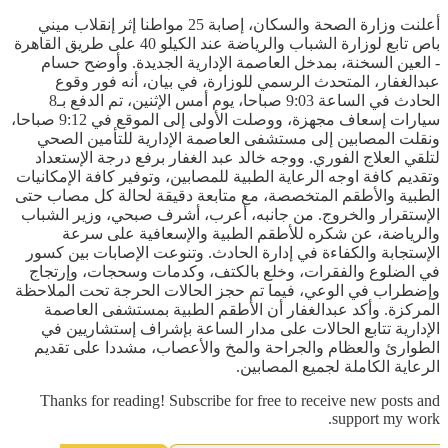
أعلنت وزارة الصحة والسكان، إصابة 25 مواطنا إثر إنقلاب ميني
باص تابع لوزارة الشباب والرياضة عند الكيلو 40 على طريق القاهرة
- العين السخنة، بمدخل العاصمة الإدارية الجديدة. وأوضح حسام
عبدالغفار، المتحدث الرسمي للوزارة، في بيان، أنه فور وقوع
الحادث في الساعة 9:03 صباحا، يوم أمس الإثنين، تم الدفع بـ8
سيارات إسعاف مجهزة، ووصلت الأولى إلى الموقع في 9:12 صباحا،
ونقلت المصابين إلى مستشفى العاصمة الإدارية للتأمين الصحي
لتلقي العلاج الفوري. ووجه خالد عبد الغفار برفع درجة الإستعداد
وتقديم كافة اوجه الرعاية الطبية للمصابين، وتوفير كافة الإمكانيات
الطبية والأطقم المتخصصة، مع متابعة دقيقة لحالة كل مصاب حتى
الإستقرار والخروج. من جانبه، أعرب، أشرف صبحي، وزير الشباب
والرياضة، عن شكره للأطقم الطبية والإسعافية على سرعة
الإستجابة والكفاءة في إدارة الحادث. وتنوعت الإصابات بين كسور
في الضلوع والفقرات، وخلع بالكتف، وكدمات وسحجات، وإرتجاج
وإضطراب في الوعي، فيما تم حجز الحالات الحرجة تحت الملاحظة
المركزة. وأكد عبدالغفار أن الأطقم الطبية بمستشفى العاصمة
الإدارية تتابع الحالات على مدار الساعة بإشراف إستشاريين في
الطوارئ والعظام والجراحة والمخ والأعصاب، مشددا على تقديم
الرعاية الكاملة لجميع المصابين.
Thanks for reading! Subscribe for free to receive new posts and
support my work.