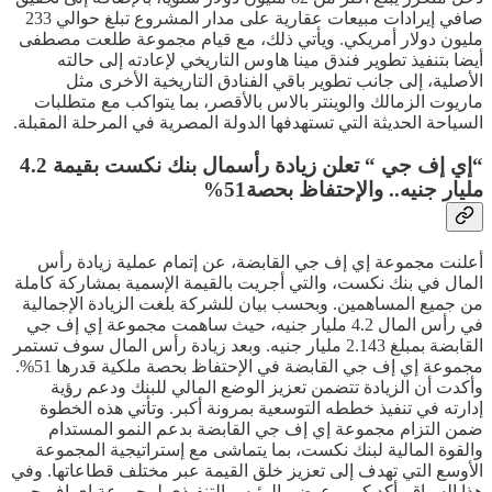
صافي إيرادات مبيعات عقارية على مدار المشروع تبلغ حوالي 233
مليون دولار أمريكي. ويأتي ذلك، مع قيام مجموعة طلعت مصطفى
أيضا بتنفيذ تطوير فندق مينا هاوس التاريخي لإعادته إلى حالته
الأصلية، إلى جانب تطوير باقي الفنادق التاريخية الأخرى مثل
ماريوت الزمالك والوينتر بالاس بالأقصر، بما يتواكب مع متطلبات
السياحة الحديثة التي تستهدفها الدولة المصرية في المرحلة المقبلة.
“إي إف جي “ تعلن زيادة رأسمال بنك نكست بقيمة 4.2
مليار جنيه.. والإحتفاظ بحصة51%
أعلنت مجموعة إي إف جي القابضة، عن إتمام عملية زيادة رأس
المال في بنك نكست، والتي أجريت بالقيمة الإسمية بمشاركة كاملة
من جميع المساهمين. وبحسب بيان للشركة بلغت الزيادة الإجمالية
في رأس المال 4.2 مليار جنيه، حيث ساهمت مجموعة إي إف جي
القابضة بمبلغ 2.143 مليار جنيه. وبعد زيادة رأس المال سوف تستمر
مجموعة إي إف جي القابضة في الإحتفاظ بحصة ملكية قدرها 51%.
وأكدت أن الزيادة تتضمن تعزيز الوضع المالي للبنك ودعم رؤية
إدارته في تنفيذ خططه التوسعية بمرونة أكبر. وتأتي هذه الخطوة
ضمن التزام مجموعة إي إف جي القابضة بدعم النمو المستدام
والقوة المالية لبنك نكست، بما يتماشى مع إستراتيجية المجموعة
الأوسع التي تهدف إلى تعزيز خلق القيمة عبر مختلف قطاعاتها. وفي
هذا السياق، أكد كريم عوض، الرئيس التنفيذي لمجموعة إي إف جي