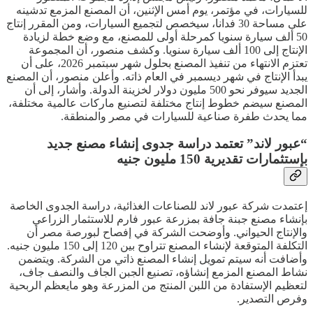
للسيارات، في مؤتمر، يوم أمس الإثنين، أن المصنع المزمع تدشينه
على مساحة 30 فدانا، سيخصص لتجميع السيارات، ومن المقرر إنتاج
50 ألف سيارة سنويا كمرحلة أولى للمصنع، مع وضع خطة لزيادة
الإنتاج إلى 100 ألف سيارة سنويا. وكشف منصور، أن المجموعة
تعتزم الانتهاء من تنفيذ المصنع بحلول شهر سبتمبر 2026، على أن
يبدأ الإنتاج في شهر ديسمبر في العام ذاته. وأعلن منصور، أن المصنع
الجديد سيوفر نحو 500 مليون دولار لخزينة الدولة. وأشار، إلى أن
المصنع سيضم خطوط إنتاج مختلفة لتصنيع ماركات عالمية مختلفة،
مما يحدث طفرة صناعية للسيارات في مصر والمنطقة.
“عبور لاند” تعتمد دراسة جدوى إنشاء مصنع جديد
بإستثمارات تقديرية 150 مليون جنيه
إعتمدت شركة عبور لاند للصناعات الغذائية، دراسة الجدوى الخاصة
بإنشاء مصنع جبنة جافة بمزرعة عبور فارم للاستثمار الزراعي
والإنتاج الحيواني. وأوضحت الشركة في إفصاح لبورصة مصر أن
التكلفة المتوقعة لإنشاء المصنع تتراوح بين 120 إلى 150 مليون جنيه.
وأضافت أنه سيتم تمويل إنشاء المصنع ذاتي من الشركة. ويتضمن
نشاط المصنع المزمع إنشاؤه، تصنيع الجبن الجاف والنصف جاف،
لتعظيم الإستفادة من اللبن المنتج من المزرعة وهو مايعظم الربحية
وفرص التصدير.