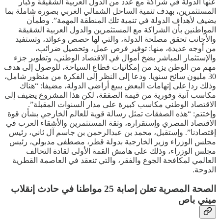
عنها الدولة في شراكة مع عدد من الدول العربية الشقيقة وكبار
المستثمرين، بهدف تنمية الساحل الشمالي الغربي بصورة شاملة بما
يضيف لأهداف الدولة في تنمية تلك المنطقة المهمة”. وطمأن
المواطنين بأن الشراكة مع المستثمرين والدول العربية الشقيقة
والأجانب تحقق مصلحة الدولة، والتي لها حصص وعوائد، وتستفيد
من أوجه عديدة، منها: توفير فرص عمل، وتحصيل ضرائب،
والإستثمار المباشر بضخ أموال في الاقتصاد الوطني، وتطوير جزء
مهم من الوطن يزيد من إمكانيات قطاع السياحة، للوصول إلى هدف
30 مليون سائح سنويا. ودعا إلى النظر إلى الفكرة من منظور شامل،
وذلك ردا على إتهامات البعض ببيع أراضي الدولة، مضيفا: “هناك
مكاسب آنية وفورية من قيمة الصفقة، لكن هذا المشروع يضيف إلى
الاقتصاد الوطني مكاسب كبيرة على مدار السنوات المقبلة”.
وإختتم: “هذه الصفقات تمثل رسالة قوية للعالم الخارجي بشأن قوة
الاقتصاد المصري وإستقراره، وثقة المستثمرين والأشقاء العرب في
إقتصادنا”. وإستقبل، محمد بن عبدالرحمن بن جاسم آل ثاني، رئيس
مجلس الوزراء وزير الخارجية بدولة قطر، مصطفى مدبولي، رئيس
مجلس الوزراء، وذلك على هامش القمة الأولى لقادة التحالف
العالمي لمكافحة الجوع والفقر، والتي تنعقد في العاصمة القطرية
الدوحة.
الصحة المصرية تعلن إصابة 25 مواطنا في حادث إنقلاب
ميني باص