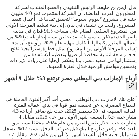
قال، أيمن بن خليفة، الرئيس التنفيذي والعضو المنتدب لشركة
المطورون العرب القابضة، أن الشركة إستثمرت نحو 440 مليون
جنيه في مشروع “نيووم أسيوط” لتحقيق تقدما في أعمال تنفيذ
المشروع. ولفت بن خليفة، في بيان، إلى بدء تسليم المرحلة الأولى
من المشروع السكني المقام على مساحة 91.5 فدان في مدينة
ناصر الجديدة (غرب أسيوط)، بعد تحقيق نسبة إنجاز بلغت 90% من
أعمالها المقرر إكتمالها بالكامل بنهاية عام 2025. وأوضح، أن بدء
تسليم المرحلة الأولى من المشروع يمثل خطوة إستراتيجية تفتح
آفاقا واسعة لتنمية محفظة أراضيها وتعظيم الإستفادة من
إستثماراتها في صعيد مصر، بما ينعكس إيجابا على زيادة الإيرادات
وتحسين هوامش الربحية خلال الفترة المقبلة.
أرباح الإمارات دبي الوطني مصر ترتفع 8% خلال 9 أشهر
أعلن بنك الإمارات دبي الوطني – مصر، أحد أكبر البنوك العاملة في
القطاع المصرفي، عن تحقيقه نموا قويا في نتائج أعماله للفترة
المالية المنتهية في 30 سبتمبر 2025، حيث بلغ صافي أرباحه 4.3
مليار جنيه خلال التسعة أشهر الأولى من عام 2025، مقابل 4
مليارات جنيه خلال نفس الفترة من عام 2024، محققا نسبة نمو
بلغت 8%. وقفزت أرباح البنك قبل ضرائب الدخل بنسبة 12% لتسجل
6.4 مليار جنيه خلال التسعة أشهر الأولى من عام 2025، مقابل 5.7