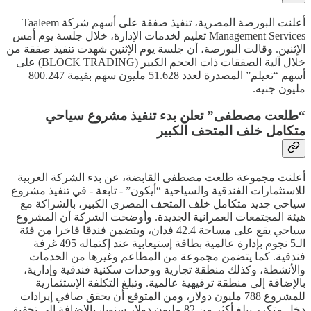
أعلنت البورصة المصرية، تنفيذ صفقة على أسهم شركة Taaleem
Management Services تعليم لخدمات الإدارة، خلال جلسة يوم أمس
الإثنين. وقالت البورصة، أن جلسة يوم الإثنين شهدت تنفيذ صفقة من
خلال آلية الصفقات ذات الحجم الكبير (BLOCK TRADING) على
أسهم “تعيلم” المصدرة لعدد 51.628 مليون سهم بقيمة 800.247
مليون جنيه.
“طلعت مصطفى” تعلن بدء تنفيذ مشروع سياحي
متكامل خلف المتحف الكبير
أعلنت مجموعة طلعت مصطفى القابضة، عن بدء الشركة العربية
للاستثمارات الفندقية والسياحية “أيكون” - تابعة - في تنفيذ مشروع
سياحي جديد متكامل خلف المتحف المصري الكبير، بالشراكة مع
هيئة المجتمعات العمرانية الجديدة. وأوضحت الشركة أن المشروع
سياحي يقع على مساحة 42.4 فدان، ويتضمن فندقا فاخرا من فئة
الـ5 نجوم بإدارة عالمية بطاقة إستيعابية عند إكتماله 495 غرفة
فندقية. كما يتضمن مجموعة من المطاعم وغيرها من الخدمات
والأنشطة، وكذلك منطقة تجارية ووحدات سكنية فندقية وإدارية،
بالإضافة إلى منطقة ترفيهية عالمية. وتبلغ التكلفة الإستثمارية
للمشروع 788 مليون دولار، ومن المتوقع أن يحقق صافي إيرادات
دخل متكرر يبلغ أكثر من 82 مليون دولار سنويا، بالإضافة إلى تحقيق