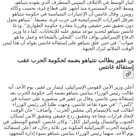
لتيار الوسط في الائتلاف اليميني المتطرف الذي يقوده نتنياهو،
وسط الحرب المستمرة منذ أشهر على قطاع غزة، بحسب وكالة
رويترز. وقال غانتس أن الإعتبارات السياسية في حكومة نتنياهو
تعرقل القرارات الإستراتيجية في حرب غزة، مضيفا: "نتنياهو يحول
دون تحقيق نصر حقيقي وقررنا مغادرة حكومة الطوارئ". ودعا
غانتس نتنياهو لتحديد موعد متفق عليه للإنتخابات، كما دعا وزير
الدفاع الإسرائيلي يوآف غالانت "للتحلي بالشجاعة وعمل ما هو
صواب". في حين علق نتنياهو على إستقالة غانتس بقوله أن هذا ليس
الوقت الملائم لترك الجبهة.
بن غفير يطالب نتنياهو بضمه لحكومة الحرب عقب
إستقالة غانتس
أعلن وزير الأمن القومي الإسرائيلي، إيتمار بن غفير، يوم الأحد، أنه
طالب رئيس الوزراء بنيامين نتنياهو بضمه إلى حكومة الحرب بعد
إستقالة بيني غانتس. وقال بن غفير في منشوره على حسابه في
"إكس": "في ضوء تقاعد غانتس، وجهت طلبا إلى رئيس الوزراء
أطالب فيه بالإنضمام إلى مجلس الحرب". وأضاف: "حان الوقت
لإتخاذ قرارات شجاعة وتحقيق ردع حقيقي وتحقيق الأمن لسكان
الجنوب والشمال وإسرائيل ككل". وكان غانتس، العضو الوسطي في
حكومة الحرب الإسرائيلية المكونة من ثلاثة رجال، قد أعلن إستقالته
يوم الأحد، متهما رئيس الوزراء بنيامين نتنياهو بسوء إدارة المجهود