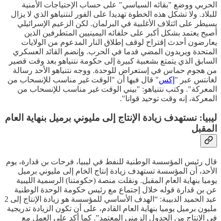
الحربي ووضع "بقائه السياسي" على حساب الإحتياجات الأمنية
للبلاد. ولا تشكل هذه الخطوة تهديدا على الفور لنتنياهو الذي لا يزال
يسيطر على ائتلاف الأغلبية في البرلمان. لكن الزعيم الإسرائيلي
أصبح يعتمد بشكل أكبر على حلفائه اليمينيين المتطرفين الذين
يعارضون أحدث إقتراح لوقف إطلاق النار المدعوم من الولايات
المتحدة ويريدون المضي قدما في الحرب. وإنضم القائد العسكري
السابق الذي يتمتع بشعبية كبيرة إلى حكومة نتنياهو بعد وقت قصير
من هجوم حماس في إستعراض للوحدة. ووجه نتنياهو الأحد رسالة
لغانتس عبر "
إكس
" قال فيها أن "الوقت غير مناسب للإنسحاب من
المعركة". وكتب نتنياهو: "بيني الوقت غير مناسب للإنسحاب من
المعركة، إنه وقت توحيد قوانا".
ليبيا: نستهدف زيادة الإنتاج إلى مليوني برميل بنهاية العام
المقبل
قال رئيس المؤسسة الوطنية للنفط في ليبيا، فرحات بن قدارة، يوم
الأحد، أن المؤسسة تستهدف زيادة إنتاج الخام إلى مليوني برميل
يوميا بنهاية العام المقبل. ونقلت منصة (حكومتنا) الرسمية الليبية
عن بن قدارة قوله خلال إجتماع مع رئيس حكومة الوحدة الوطنية
عبد الحميد الدبيبة: “الهدف الأساسي للمؤسسة هو زيادة الإنتاج إلى 2
مليون برميل يوميا بنهاية العام القادم، على أن تكون الزيادة تدريجية
في الإنتاج من الجدول الزمني المعتمد”. كما أكد على العمل مع