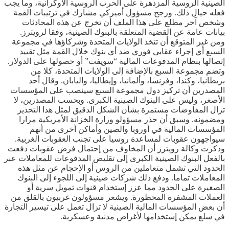
الصينية الروسية المزدهرة على الحرب الروسية الأوكرانية، وما يجب
فعله حيال ذلك. ورجح مسؤول أميركي مشارك في ترتيبات القمة
وشخص آخر مطلع على هذا الملف أن تخرج عن هذه المحادثات
بيانات عامة عن القضية المتعلقة بالبنوك الصينية، وفقا لرويترز.
ومن غير المتوقع أن تتخذ الولايات المتحدة وشركاؤها في مجموعة
السبع أي إجراء عقابي فوري ضد أي بنوك خلال القمة مثل تقييد
إتصالها بنظام المدفوعات المالية “سويفت” أو حصولها على الدولار.
وتضم مجموعة السبع بالإضافة إلى الولايات المتحدة، كلا من
بريطانيا، وكندا، وفرنسا، وألمانيا، وإيطاليا، واليابان. وقال أحد
المصدرين أن تركيز دول مجموعة السبع سينصب على المؤسسات
الأصغر، وليس على البنوك الصينية الكبرى. وبحسب المصدرين، لا
تزال المفاوضات مستمرة بشأن الشكل الدقيق لمثل هذا التحذير
ومضمونه. وسبق أن حذر مسؤولو وزارة الخزانة الأمريكية مرارا
المؤسسات المالية في أوروبا والصين وأماكن أخرى من أنهم
سيواجهون عقوبات لمساعدة روسيا على تجنب العقوبات الغربية.
وذكرت وكالة رويترز أن المخاوف من إحتمال فرض عقوبات دفعت
بالفعل البنوك الصينية الكبرى إلى تقليص المدفوعات للمعاملات عبر
الحدود التي تشمل متعاملين من الروس أو الإحجام عن مثل هذه
المعاملات تماما. ودفع ذلك شركات صينية إلى اللجوء إلى البنوك
الصغيرة على الحدود مما عزز إستخدام قنوات تمويل سرية أو
العملات المشفرة المحظورة. ويشعر مسؤولون غربيون بالقلق من
أن بعض المؤسسات المالية الصينية لا تزال تعمل على تيسير التجارة
في سلع يمكن إستخدامها لأغراض مدنية وعسكرية.