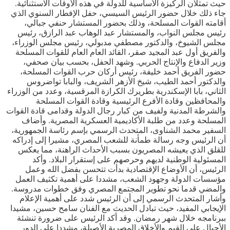
حيث تمثلان الركيزة الأساسية للدولة في هذه الأوقات الاستثنائية.
جاء ذلك خلال حضور الرئيس السيسي، حفل الإفطار السنوي الذي
أقامته القوات المسلحة، وذلك بحضور المستشار حنفي جبالي،
رئيس مجلس النواب، والمستشار عبد الوهاب عبد الرازق، رئيس
مجلس الشيوخ، والدكتور مصطفي مدبولي، رئيس مجلس الوزراء،
والفريق أول عبد المجيد صقر، القائد العام العام للقوات المسلحة
وزير الدفاع والإنتاج الحربي. وشهد الحفل، بحسب بيان صحفي،
حضور الفريق أحمد خليفة، رئيس أركان حرب القوات المسلحة،
والدكتور أحمد الطيب، شيخ الأزهر الشريف، والبابا تواضروس
الثاني، بابا الإسكندرية بطريرك الكرازة المرقسية، وعدد من الوزراء
والمحافظين وقادة الأفرع الرئيسية وقادة القوات المسلحة
والشرطة المدنية ولفيف من كبار رجال الدولة وقدامى قادة القوات
المسلحة وعدد من طلبة الأكاديمية العسكرية المصرية. وأضاف
السفير محمد الشناوى، المتحدث الرسمي بإسم رئاسة الجمهورية،
أن الرئيس وجه رسالة طمأنة للشعب المصري، مشيرا إلى إدراكه
للقلق الذي يعيشه المصريون بسبب الأحداث الراهنة، مما يعكس
المسئولية الوطنية لديهم وحرصهم على إستقرار البلاد. وأكد
الرئيس، أن الأوضاع الإقتصادية بدأت تتحسن بفضل الله وعمل
مؤسسات الدولة وجهود الشعب، مشددا على أهمية تكثيف العمل
والمضي قدما نحو تطوير المجتمع المصري وفق خطوات مدروسة.
وأشار المتحدث الرسمي إلى أن الرئيس شدد على أهمية الإعلام
الإيجابي المفيد، حيث تبادل الحديث مع الفنان سامح حسين، مشيدا
ببرنامجه خلال شهر رمضان. وقد أكد الرئيس على ضرورة تنشئة
الأجيال على القيم والأخلاق المصرية الأصيلة، مشددا على الدور