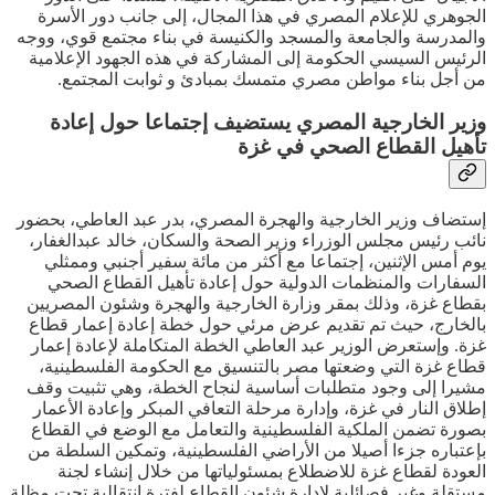
الجوهري للإعلام المصري في هذا المجال، إلى جانب دور الأسرة
والمدرسة والجامعة والمسجد والكنيسة في بناء مجتمع قوي، ووجه
الرئيس السيسي الحكومة إلى المشاركة في هذه الجهود الإعلامية
من أجل بناء مواطن مصري متمسك بمبادئ و ثوابت المجتمع.
وزير الخارجية المصري يستضيف إجتماعا حول إعادة
تأهيل القطاع الصحي في غزة
إستضاف وزير الخارجية والهجرة المصري، بدر عبد العاطي، بحضور
نائب رئيس مجلس الوزراء وزير الصحة والسكان، خالد عبدالغفار،
يوم أمس الإثنين، إجتماعا مع أكثر من مائة سفير أجنبي وممثلي
السفارات والمنظمات الدولية حول إعادة تأهيل القطاع الصحي
بقطاع غزة، وذلك بمقر وزارة الخارجية والهجرة وشئون المصريين
بالخارج، حيث تم تقديم عرض مرئي حول خطة إعادة إعمار قطاع
غزة. وإستعرض الوزير عبد العاطي الخطة المتكاملة لإعادة إعمار
قطاع غزة التي وضعتها مصر بالتنسيق مع الحكومة الفلسطينية،
مشيرا إلى وجود متطلبات أساسية لنجاح الخطة، وهي تثبيت وقف
إطلاق النار في غزة، وإدارة مرحلة التعافي المبكر وإعادة الأعمار
بصورة تضمن الملكية الفلسطينية والتعامل مع الوضع في القطاع
بإعتباره جزءا أصيلا من الأراضي الفلسطينية، وتمكين السلطة من
العودة لقطاع غزة للاضطلاع بمسئولياتها من خلال إنشاء لجنة
مستقلة وغير فصائلية لإدارة شئون القطاع لفترة إنتقالية تحت مظلة