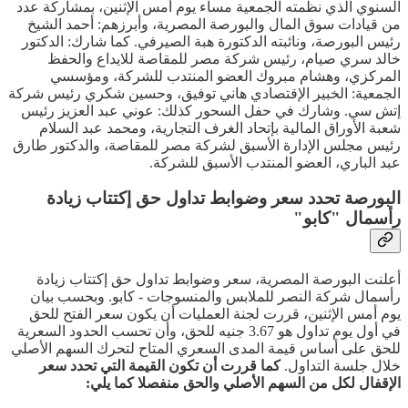
السنوي الذي نظمته الجمعية مساء يوم أمس الإثنين، بمشاركة عدد
من قيادات سوق المال والبورصة المصرية، وأبرزهم: أحمد الشيخ
رئيس البورصة، ونائبته الدكتورة هبة الصيرفي. كما شارك: الدكتور
خالد سري صيام، رئيس شركة مصر للمقاصة للايداع والحفظ
المركزي، وهشام مبروك العضو المنتدب للشركة، ومؤسسي
الجمعية: الخبير الإقتصادي هاني توفيق، وحسين شكري رئيس شركة
إتش سي. وشارك في حفل السحور كذلك: عوني عبد العزيز رئيس
شعبة الأوراق المالية بإتحاد الغرف التجارية، ومحمد عبد السلام
رئيس مجلس الإدارة الأسبق لشركة مصر للمقاصة، والدكتور طارق
عبد الباري، العضو المنتدب الأسبق للشركة.
البورصة تحدد سعر وضوابط تداول حق إكتتاب زيادة
رأسمال "كابو"
أعلنت البورصة المصرية، سعر وضوابط تداول حق إكتتاب زيادة
رأسمال شركة النصر للملابس والمنسوجات - كابو. وبحسب بيان
يوم أمس الإثنين، قررت لجنة العمليات أن يكون سعر الفتح للحق
في أول يوم تداول هو 3.67 جنيه للحق، وأن تحسب الحدود السعرية
للحق على أساس قيمة المدى السعري المتاح لتحرك السهم الأصلي
خلال جلسة التداول.
كما قررت أن تكون القيمة التي تحدد سعر
الإقفال لكل من السهم الأصلي والحق منفصلا كما يلي: