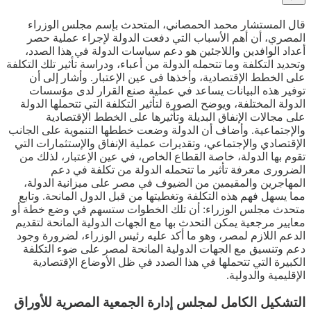
قال المستشار محمد الحمصاني، المتحدث بإسم مجلس الوزراء
المصري، أن أهم الأسباب التي دفعت الدولة لإجراء عملية حصر
أعداد الوافدين واللاجئين هو دعم سياسات الدولة في هذا الصدد،
وتحديد التكلفة وما تتحمله الدولة من أعباء، ودراسة تأثير تلك التكلفة
على الخطط الإقتصادية، وأخذها فى عين الإعتبار. وأشار إلى أن
توفير هذه البيانات يساعد في عملية صنع القرار لدى مؤسسات
الدولة المختلفة، ويوضح الصورة لتأثير التكلفة التي تتحملها الدولة
على مجالات الإنفاق البديلة وتأثيرها على الخطط الإقتصادية
والإجتماعية. وأضاف أن الدولة وضعت خططها التنموية على الجانب
الإقتصادي والإجتماعي، وتقديرات عملية الإنفاق والإستثمارات التي
تقوم بها الدولة، خاصة القطاع الخاص، في عين الإعتبار، لذلك من
الضرورى معرفة تأثير ما تتحمله الدولة من تكلفة في دعم
المهاجرين والمقيمين من الضيوف في مصر على ميزانية الدولة،
مما يسهل فهم هذه التكلفة وتغطيتها من قبل الدول المانحة. وتابع
متحدث مجلس الوزراء: أن تلك الخطوات ستسهم في وضع خطة أو
معايير مرجعية يمكن التحدث بها مع الجهات الدولية المانحة لتقديم
الدعم اللازم لمصر، وهو ما أكد عليه رئيس الوزراء، لضرورة وجود
دعم وتنسيق مع الجهات الدولية المانحة لمصر على ضوء التكلفة
الكبيرة التي تتحملها في هذا الصدد في ظل الأوضاع الإقتصادية
الإقليمية والدولية.
التشكيل الكامل لمجلس إدارة الجمعية المصرية للأوراق