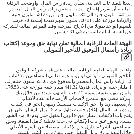
إيديتا للصناعات الغذائية، بشأن زيادة رأس المال. وأوضحت الرقابة
المالية، أن تقرير إفصاح "إيديتا" يتضمن زيادة رأس المال المصدر
من 140 مليون جنيه إلى 280 مليون جنيه بزيادة 140 مليون جنيه.
والزيادة موزعة على 700.01 مليون سهم بقيمة إسمية 20 قرشا
للسهم الواحد تمويلا من الأرباح المرحلة وفقا للقوائم المالية للشركة
عن السنة المالية المنتهية في 31 ديسمبر.
الهيئة العامة للرقابة المالية تعلن نهاية حق وموعد إكتتاب
زيادة رأسمال التوفيق للتأجير التمويلي
وافقت الهيئة العامة للرقابة المالية، على قيام شركة التوفيق
للتأجير التمويلي - أية.تي.ليس، بدعوة قدامى المساهمين للاكتتاب
في زيادة رأس المال المصدر والمدفوع من 558.67 مليون جنيه إلى
1 مليار جنيه. والزيادة قدرها 441.32 مليار جنيه موزعة على 176.53
مليون سهم بقيمة إسمية 2.5 جنيه للسهم، تسدد من خلال بنك
البركة مصر، مع السماح لأصحاب الأرصدة الدائنة بالإكتتاب
بأرصدتهم، وتداول حق الإكتتاب منفصلا. وينتهي الحق في إكتتاب
زيادة رأس المال بإغلاق جلسة تداول يوم 6 أبريل المقبل، على أن
يفتح باب الإكتتاب إعتبارا من 9 أبريل المقبل حتى يوم 30 من الشهر
نفسه. ويجوز غلق باب الإكتتاب في حالة تغطية كامل القيمة. ويحق
لمساهمي الشركة تداول حق الإكتتاب منفصلا عن السهم الأصلي
خلال المدة من 9 أبريل المقبل حتى يوم 27 من الشهر نفسه.