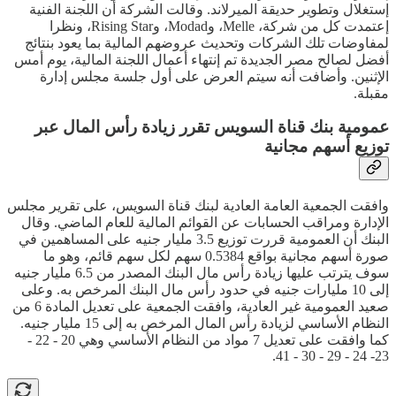
إستغلال وتطوير حديقة الميرلاند. وقالت الشركة أن اللجنة الفنية
إعتمدت كل من شركة، Melle، وModad، وRising Star، ونظرا
لمفاوضات تلك الشركات وتحديث عروضهم المالية بما يعود بنتائج
أفضل لصالح مصر الجديدة تم إنتهاء أعمال اللجنة المالية، يوم أمس
الإثنين. وأضافت أنه سيتم العرض على أول جلسة مجلس إدارة
مقبلة.
عمومية بنك قناة السويس تقرر زيادة رأس المال عبر
توزيع أسهم مجانية
وافقت الجمعية العامة العادية لبنك قناة السويس، على تقرير مجلس
الإدارة ومراقب الحسابات عن القوائم المالية للعام الماضي. وقال
البنك أن العمومية قررت توزيع 3.5 مليار جنيه على المساهمين في
صورة أسهم مجانية بواقع 0.5384 سهم لكل سهم قائم، وهو ما
سوف يترتب عليها زيادة رأس مال البنك المصدر من 6.5 مليار جنيه
إلى 10 مليارات جنيه في حدود رأس مال البنك المرخص به. وعلى
صعيد العمومية غير العادية، وافقت الجمعية على تعديل المادة 6 من
النظام الأساسي لزيادة رأس المال المرخص به إلى 15 مليار جنيه.
كما وافقت على تعديل 7 مواد من النظام الأساسي وهي 20 - 22 -
23- 24 - 29 - 30 - 41.