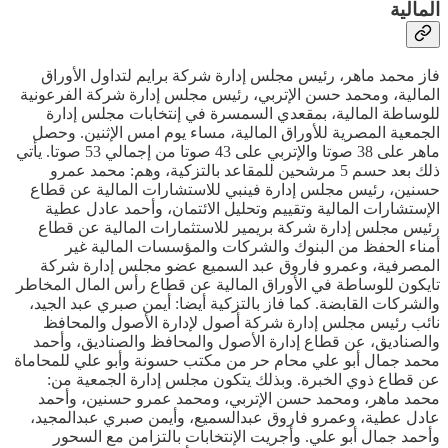
المالية
فاز محمد ماهر، رئيس مجلس إدارة شركة برايم لتداول الأوراق
المالية، ومحمد حسن الإتربي، رئيس مجلس إدارة شركة الفرعونية
للوساطة المالية، بمقعدي السمسرة في إنتخابات مجلس إدارة
الجمعية المصرية للأوراق المالية، مساء يوم امس الإثنين. وحصل
ماهر على 38 صوتا والإتربي على 43 صوتا من إجمالي 53 صوتا. يأتي
ذلك بعد حسم 5 مرشحين للمقاعد بالتزكية، وهم: محمد عمرو
حسنين، رئيس مجلس إدارة فينبي للاستشارات المالية عن قطاع
الإستشارات المالية وتقييم وتحليل الائتمان، وأحمد عادل عطية
رئيس مجلس إدارة شركة بريمير للاستثمارات المالية عن قطاع
أمناء الحفظ من البنوك والشركات والمؤسسات المالية غير
المصرفية، وعمرو فاروق عبد السميع عضو مجلس إدارة شركة
تايكون للوساطة في الأوراق المالية عن قطاع رأس المال المخاطر
والشركات القابضة. كما فاز بالتزكية أيضا: أيمن صبري عبد الجيد،
نائب رئيس مجلس إدارة شركة أصول لإدارة الأصول والمحافظ
والصناديق، عن قطاع إدارة الأصول والمحافظ والصناديق، وأحمد
محمد جمال أبو علي محام حر من مكتب حسونة وأبو علي للمحاماة
عن قطاع ذوي الخبرة. وبذلك يتكون مجلس إدارة الجمعية من:
محمد ماهر، ومحمد حسن الإتربي، ومحمد عمرو حسنين، وأحمد
عادل عطية، وعمرو فاروق عبدالسميع، وأيمن صبري عبدالمجيد،
وأحمد جمال أبو علي. وأجريت الإنتخابات بالتزامن مع السحور