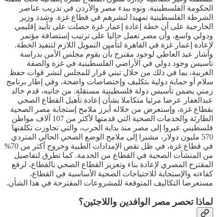
الحكومة الفلسطينية. ونوه ببدء مصر والأردن في تدريب عناصر
الشرطة الفلسطينية تمهيدا لنشرهم في قطاع غزة. وشدد وزير
الخارجية على أن خطة إعادة إعمار غزة حصلت على تأييد إقليمي
ودولي واسع، وأن مصر تعمل حاليا على ترتيب إستضافة مؤتمر
لإعادة إعمار غزة في القاهرة لتأمين التمويل اللازم لتنفيذ الخطة.
وأشار عبد العاطي لوجود مقترح بأن يقوم مجلس الأمن بدراسة
تأسيس وجود دولي في الأراضي الفلسطينية في غزة والضفة
الغربية، بما في ذلك من خلال تبني قرار للمجلس لنشر قوات حفظ
سلام أو حماية دولية بتكليف وإختصاصات واضحة، وفي إطار برنامج
زمني يضمن تأسيس دولة فلسطينية مستقلة. من جانبه، قدم خالد
عبدالغفار عرضا مرئيا متكاملا بشأن إعادة تأهيل القطاع الصحي
بقطاع غزة، وإستعرض من خلاله أبرز ملامح إستجابة مصر الصحية
الطارئة والخدمات الصحية التي قدمتها لأكثر من 107 آلاف مواطن
فلسطيني عبروا إلى مصر منذ بداية الحرب، والتي تجاوزت تكلفتها
570 مليون دولار، مشيرا إلى ملامح الوضع الصحي الحالي المتردي
في قطاع غزة، في ظل نقص الإمدادات الطبية وخروج أكثر من 70%
من المنشآت الصحية في القطاع من الخدمة. كما تطرق لتفاصيل
المقترح المصري لإعادة بناء وتعزيز القطاع الصحي بالقطاع، لرفع
كفاءته والإستجابة للاحتياجات الصحية الأساسية في القطاع،
مستعرضا التكاليف المتوقعة للمشروعات المقترحة في هذا الشأن.
لماذا تحصر مصر الوافدين واللاجئين؟