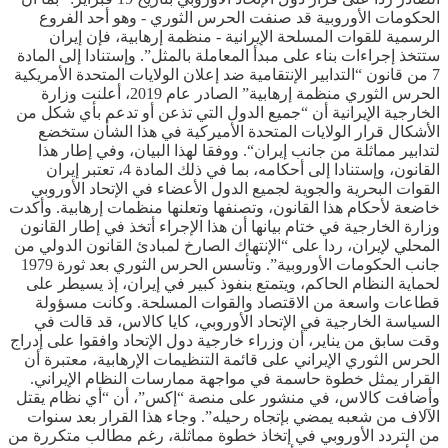
الحكومات الأوروبية قد صنفت الحرس الثوري - وهو أحد الفروع
الرسمية للقوات المسلحة الإيرانية - منظمة إرهابية، فإن إيران
ستتخذ إجراءات بناء على مبدأ المعاملة بالمثل”. وإستنادا إلى المادة
7 من قانون “التدابير الإنتقامية ضد إعلان الولايات المتحدة الأمريكية
الحرس الثوري منظمة إرهابية” الصادر عام 2019، أعلنت وزارة
الخارجية الإيرانية أن “جميع الدول التي تذعن أو تدعم بأي شكل من
الأشكال قرار الولايات المتحدة الأميركية في هذا الشأن ستخضع
لتدابير مماثلة من جانب إيران“. ووفقا لهذا البيان، وفي إطار هذا
القانون، وإستنادا إلى أحكامه، بما في ذلك المادة 4، تعتبر إيران
القوات البحرية والجوية لجميع الدول الأعضاء في الإتحاد الأوروبي
خاضعة لأحكام هذا القانون، وتصنفها وتعلنها منظمات إرهابية. وأكدت
وزارة الخارجية في ختام بيانها أن هذا الإجراء أتخذ في إطار القانون
المحلي لإيران، ردا على “الإنتهاك الصارخ لمبادئ القانون الدولي من
جانب الحكومات الأوروبية”. وتأسس الحرس الثوري بعد ثورة 1979
لحماية النظام الحاكم، ويتمتع بنفوذ كبير في إيران، إذ يسيطر على
قطاعات واسعة من الاقتصاد والقوات المسلحة. وكانت مسؤولة
السياسة الخارجية في الإتحاد الأوروبي، كايا كالاس، قد قالت في
وقت سابق من يناير، أن وزراء خارجية دول الإتحاد وافقوا على إدراج
الحرس الثوري الإيراني على قائمة التنظيمات الإرهابية، معتبرة أن
القرار يمثل خطوة حاسمة في مواجهة ممارسات النظام الإيراني.
وأضافت كالاس، في منشور على منصة “إكس”، أن “أي نظام يقتل
الآلاف من شعبه يمضي بإتجاه رحيله”. وجاء هذا القرار بعد سنوات
من التردد الأوروبي في إتخاذ خطوة مماثلة، رغم مطالب متكررة من