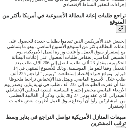
إجراءات لتحفيز النشاط الإقتصادي.
تراجع طلبات إعانة البطالة الأسبوعية في أمريكا بأكثر من
المتوقع
إنخفض عدد الأمريكيين الذين تقدموا بطلبات جديدة للحصول على
إعانات البطالة بأكثر من المتوقع الأسبوع الماضي، وهو ما يتماشى
مع إستقرار سوق العمل. وأعلنت وزارة العمل الأمريكية، يوم
الخميس الماضي، إنخفاض طلبات الحصول على إعانات البطالة
الحكومية بمقدار 23 ألف طلب، لتصل إلى 206 آلاف طلب بعد
التعديل وفقا للعوامل الموسمية، وذلك للأسبوع المنتهي في 14
فبراير. وتوقع خبراء إقتصاد إستطلعت “رويترز” آراءهم 225 ألف
طلب خلال الأسبوع الماضي. ويمثل هذا الإنخفاض تراجعا ملحوظا
منذ أن قفزت الطلبات إلى 232 ألف طلب في نهاية يناير. وصدر يوم
الأربعاء الماضي محضر إجتماع السياسة النقدية لمجلس الإحتياطي
الفيدرالي الذي عقد يومي 27 و28 يناير، وذكر أن الغالبية العظمى
من المشاركين رأوا أن أوضاع سوق العمل أظهرت بعض علامات
الإستقرار.
مبيعات المنازل الأمريكية تواصل التراجع في يناير وسط
ترقب المشترين