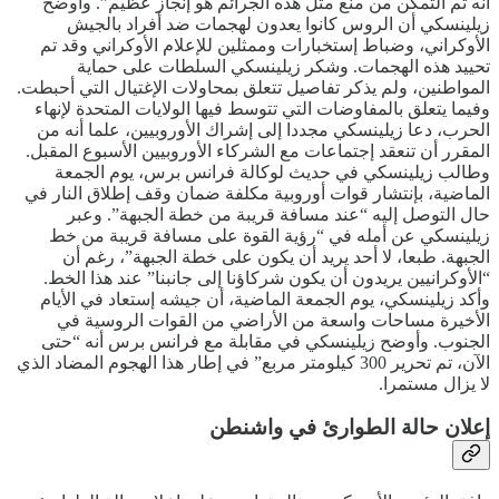
أنه تم التمكن من منع مثل هذه الجرائم هو إنجاز عظيم”. وأوضح
زيلينسكي أن الروس كانوا يعدون لهجمات ضد أفراد بالجيش
الأوكراني، وضباط إستخبارات وممثلين للإعلام الأوكراني وقد تم
تحييد هذه الهجمات. وشكر زيلينسكي السلطات على حماية
المواطنين، ولم يذكر تفاصيل تتعلق بمحاولات الإغتيال التي أحبطت.
وفيما يتعلق بالمفاوضات التي تتوسط فيها الولايات المتحدة لإنهاء
الحرب، دعا زيلينسكي مجددا إلى إشراك الأوروبيين، علما أنه من
المقرر أن تنعقد إجتماعات مع الشركاء الأوروبيين الأسبوع المقبل.
وطالب زيلينسكي في حديث لوكالة فرانس برس، يوم الجمعة
الماضية، بإنتشار قوات أوروبية مكلفة ضمان وقف إطلاق النار في
حال التوصل إليه “عند مسافة قريبة من خطة الجبهة”. وعبر
زيلينسكي عن أمله في “رؤية القوة على مسافة قريبة من خط
الجبهة. طبعا، لا أحد يريد أن يكون على خطة الجبهة”، رغم أن
“الأوكرانيين يريدون أن يكون شركاؤنا إلى جانبنا” عند هذا الخط.
وأكد زيلينسكي، يوم الجمعة الماضية، أن جيشه إستعاد في الأيام
الأخيرة مساحات واسعة من الأراضي من القوات الروسية في
الجنوب. وأوضح زيلينسكي في مقابلة مع فرانس برس أنه “حتى
الآن، تم تحرير 300 كيلومتر مربع” في إطار هذا الهجوم المضاد الذي
لا يزال مستمرا.
إعلان حالة الطوارئ في واشنطن