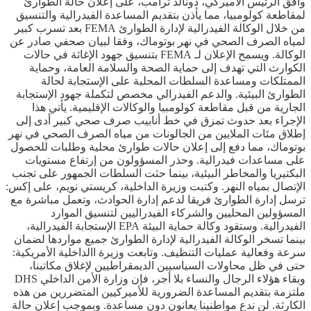
وافق الرئيس الأميركي، دونالد ترامب، على إعلان حالة الطوارئ
لمقاطعة كولومبيا، مما يأذن بتقديم المساعدة الفيدرالية والتنسيق
من خلال الوكالة الفيدرالية لإدارة الطوارئ FEMA بعد تسرب كبير
لمياه الصرف الصحي في نهر بوتوماك، وفقا لبيان صحفي صادر عن
الوكالة. ويسمح الإعلان لـ FEMA بتنسيق جهود الإغاثة في حالات
الكوارث التي تهدف إلى حماية الصحة والسلامة العامة، وحماية
الممتلكات ومساعدة السلطات المحلية على الإستجابة لحالة
الطوارئ البيئية. والدعم الفيدرالي مخصص لتكملة جهود الإستجابة
الجارية من قبل مقاطعة كولومبيا والوكالات الإقليمية. يأتي هذا
الإجراء بعد حدوث تمزق في خط أنابيب صرف صحي كبير أدى إلى
إطلاق مئات الملايين من الجالونات من مياه الصرف الصحي في نهر
بوتوماك، مما دفع إلى إعلان حالات طوارئ محلية وطلبات للحصول
على مساعدات فيدرالية. وحذر المسؤولون من إرتفاع مستويات
البكتيريا والمخاطر البيئية، بينما حثت السلطات الجمهور على تجنب
الإتصال بمياه النهر. وكتبت وزيرة الداخلية، كريستي نويم، على إكس:
ترسل إدارة الطوارئ فريقا لدعم إدارة الحوادث، وتعمل مباشرة مع
المسؤولين المحليين والشركاء الفيدراليين لتنسيق الموارد
الفيدرالية. وستقود وكالة حماية البيئة EPA الإستجابة الفيدرالية،
بينما تسخر الوكالة الفيدرالية لإدارة الطوارئ جميع مواردها لضمان
سرعة وفعالية عمليات التنظيف. وتابعت وزيرة االداخلية الأمريكية:
حتى في ظل محاولات السياسيين الديمقراطيين لإغلاق مكاتبنا،
وبقاء هؤلاء الرجال والنساء بلا أجر، فإن وزارة الأمن الداخلي DHS
ملتزمة بتقديم المساعدة الضرورية للأميركيين المتضررين من هذه
الكارثة. لن ندع مواطنينا يعانون دون مساعدة. وبموجب إعلان حالة