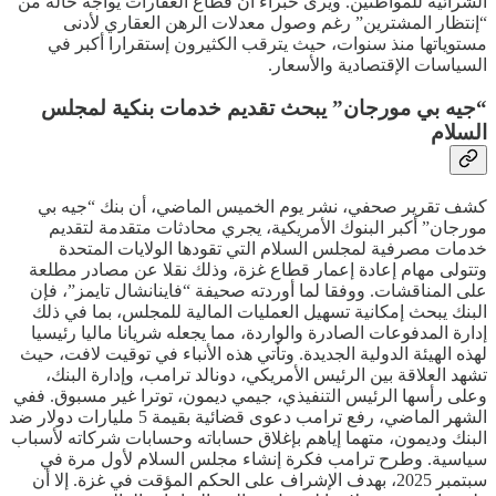
الشرائية للمواطنين. ويرى خبراء أن قطاع العقارات يواجه حالة من
“إنتظار المشترين” رغم وصول معدلات الرهن العقاري لأدنى
مستوياتها منذ سنوات، حيث يترقب الكثيرون إستقرارا أكبر في
السياسات الإقتصادية والأسعار.
“جيه بي مورجان” يبحث تقديم خدمات بنكية لمجلس
السلام
كشف تقرير صحفي، نشر يوم الخميس الماضي، أن بنك “جيه بي
مورجان” أكبر البنوك الأمريكية، يجري محادثات متقدمة لتقديم
خدمات مصرفية لمجلس السلام التي تقودها الولايات المتحدة
وتتولى مهام إعادة إعمار قطاع غزة، وذلك نقلا عن مصادر مطلعة
على المناقشات. ووفقا لما أوردته صحيفة “فاينانشال تايمز”، فإن
البنك يبحث إمكانية تسهيل العمليات المالية للمجلس، بما في ذلك
إدارة المدفوعات الصادرة والواردة، مما يجعله شريانا ماليا رئيسيا
لهذه الهيئة الدولية الجديدة. وتأتي هذه الأنباء في توقيت لافت، حيث
تشهد العلاقة بين الرئيس الأمريكي، دونالد ترامب، وإدارة البنك،
وعلى رأسها الرئيس التنفيذي، جيمي ديمون، توترا غير مسبوق. ففي
الشهر الماضي، رفع ترامب دعوى قضائية بقيمة 5 مليارات دولار ضد
البنك وديمون، متهما إياهم بإغلاق حساباته وحسابات شركاته لأسباب
سياسية. وطرح ترامب فكرة إنشاء مجلس السلام لأول مرة في
سبتمبر 2025، بهدف الإشراف على الحكم المؤقت في غزة. إلا أن