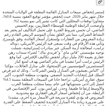
إستمر إنخفاض مبيعات المنازل القائمة المعلقة في الولايات المتحدة
خلال شهر يناير 2026، حيث إنخفض مؤشر توقيع العقود بنسبة 0.8%،
متجاوزا توقعات المحللين التي كانت تشير إلى نمو بنسبة 2%.
وأوضحت الرابطة الوطنية للوسطاء العقاريين، يوم الخميس
الماضي، أن تحسن شروط القدرة على تحمل التكاليف لم يحفز بعد
النشاط الشرائي، مما يثير القلق بشأن الموسم الربيعي القادم رغم
زيادة المعروض من العقارات وإستقرار أسعار الفائدة، وفق بلومبرج.
وتأتي هذه الأرقام في وقت يسعى فيه الرئيس الأمريكي، دونالد
ترامب، لمعالجة أزمة السكن عبر مبادرات إستراتيجية، شملت
توجيه مؤسستي “فاني ماي” و”فريدي ماك” لشراء سندات رهن
عقاري بقيمة 200 مليار دولار لخفض تكاليف الإقتراض. كما وقع
الرئيس ترامب أمرا تنفيذيا في يناير الماضي يهدف لمنع كبار
المستثمرين المؤسسيين من الإستحواذ على منازل العائلات، مؤكدا
أن “الناس يعيشون في المنازل وليس الشركات”، وذلك لدعم فرص
التملك قبل إنتخابات التجديد النصفي. وشهدت منطقة الجنوب، أكبر
سوق عقاري أمريكي، تراجعا حادا في المبيعات المعلقة بنسبة 4.5%
لتصل إلى أدنى مستوياتها في عام، بينما سجلت منطقتا الغرب
والأوسط إرتفاعا طفيفا. وحذر، لورانس يون، كبير الإقتصاديين في
الرابطة، من أن إنخفاض أسعار الرهن العقاري مع محدودية
المعروض قد يؤدي لقفزة سريعة في الأسعار مرة أخرى، مشددا
على ضرورة زيادة بناء المنازل الجديدة لتخفيف الضغط على القدرة