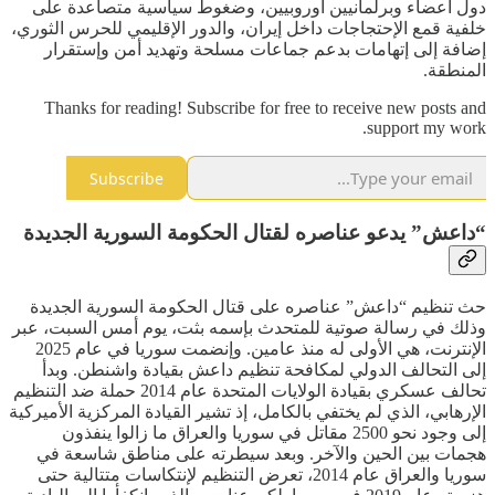
دول أعضاء وبرلمانيين أوروبيين، وضغوط سياسية متصاعدة على
خلفية قمع الإحتجاجات داخل إيران، والدور الإقليمي للحرس الثوري،
إضافة إلى إتهامات بدعم جماعات مسلحة وتهديد أمن وإستقرار
المنطقة.
Thanks for reading! Subscribe for free to receive new posts and
support my work.
Subscribe
“داعش” يدعو عناصره لقتال الحكومة السورية الجديدة
حث تنظيم “داعش” عناصره على قتال الحكومة السورية الجديدة
وذلك في رسالة صوتية للمتحدث بإسمه بثت، يوم أمس السبت، عبر
الإنترنت، هي الأولى له منذ عامين. وإنضمت سوريا في عام 2025
إلى التحالف الدولي لمكافحة تنظيم داعش بقيادة واشنطن. وبدأ
تحالف عسكري بقيادة الولايات المتحدة عام 2014 حملة ضد التنظيم
الإرهابي، الذي لم يختفي بالكامل، إذ تشير القيادة المركزية الأميركية
إلى وجود نحو 2500 مقاتل في سوريا والعراق ما زالوا ينفذون
هجمات بين الحين والآخر. وبعد سيطرته على مناطق شاسعة في
سوريا والعراق عام 2014، تعرض التنظيم لإنتكاسات متتالية حتى