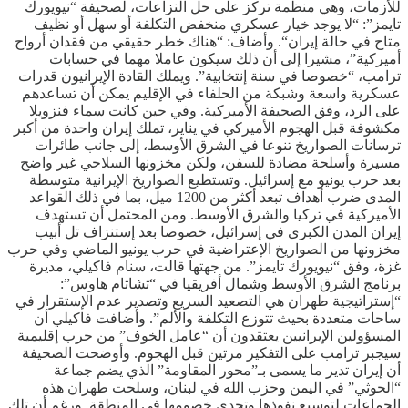
للأزمات، وهي منظمة تركز على حل النزاعات، لصحيفة “نيويورك
تايمز”: “لا يوجد خيار عسكري منخفض التكلفة أو سهل أو نظيف
متاح في حالة إيران“. وأضاف: “هناك خطر حقيقي من فقدان أرواح
أميركية”، مشيرا إلى أن ذلك سيكون عاملا مهما في حسابات
ترامب، “خصوصا في سنة إنتخابية”. ويملك القادة الإيرانيون قدرات
عسكرية واسعة وشبكة من الحلفاء في الإقليم يمكن أن تساعدهم
على الرد، وفق الصحيفة الأميركية. وفي حين كانت سماء فنزويلا
مكشوفة قبل الهجوم الأميركي في يناير، تملك إيران واحدة من أكبر
ترسانات الصواريخ تنوعا في الشرق الأوسط، إلى جانب طائرات
مسيرة وأسلحة مضادة للسفن، ولكن مخزونها السلاحي غير واضح
بعد حرب يونيو مع إسرائيل. وتستطيع الصواريخ الإيرانية متوسطة
المدى ضرب أهداف تبعد أكثر من 1200 ميل، بما في ذلك القواعد
الأميركية في تركيا والشرق الأوسط. ومن المحتمل أن تستهدف
إيران المدن الكبرى في إسرائيل، خصوصا بعد إستنزاف تل أبيب
مخزونها من الصواريخ الإعتراضية في حرب يونيو الماضي وفي حرب
غزة، وفق “نيويورك تايمز”. من جهتها قالت، سنام فاكيلي، مديرة
برنامج الشرق الأوسط وشمال أفريقيا في “تشاتام هاوس”:
“إستراتيجية طهران هي التصعيد السريع وتصدير عدم الإستقرار في
ساحات متعددة بحيث تتوزع التكلفة والألم”. وأضافت فاكيلي أن
المسؤولين الإيرانيين يعتقدون أن “عامل الخوف” من حرب إقليمية
سيجبر ترامب على التفكير مرتين قبل الهجوم. وأوضحت الصحيفة
أن إيران تدير ما يسمى بـ”محور المقاومة” الذي يضم جماعة
“الحوثي” في اليمن وحزب الله في لبنان، وسلحت طهران هذه
الجماعات لتوسيع نفوذها وتحدي خصومها في المنطقة. ورغم أن تلك