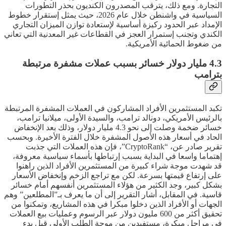
التجارة. ومع ذلك، يترقب المصدرون الكنديون بحذر التطورات
السياسية في واشنطن خلال عام 2026، حيث يمثل إستقرار خطوط
الإمداد عبر الحدود ركيزة أساسية لإستعادة توازن الميزان التجاري
الكندي وتجنب إستمرار العجز في القطاعات غير المعدنية التي تعاني
من ضغوط الحمائية الأمريكية.
4.3 مليار دولار خسائر بسبب عملات مشفرة مرتبطة
بترامب
تكبد المستثمرين الأفراد المشاركون في العملات المشفرة المرتبطة
بالرئيس الأمريكي، دونالد ترامب، والسيدة الأولى، ميلانيا ترامب،
خسائر ضخمة وصلت إلى نحو 4.3 مليار دولار، وذلك بعد الإنخفاض
الحاد في أسعار هذه الأصول المشفرة خلال الفترة الأخيرة. وبحسب
تقرير صادر عن، “CryptoRank”، فإن هذه العملات التي جذبت
إهتماما واسعا في البداية بسبب إرتباطها بأسماء سياسية معروفة،
قد شهدت موجة شراء كبيرة من المستثمرين الأفراد الذين راهنوا
على إرتفاع قيمتها بسرعة. لكن مع تراجع الزخم وإنخفاض الأسعار
بشكل كبير، وجد الكثير من هؤلاء المستثمرين أنفسهم أمام خسائر
قاسية. في المقابل، أشار التقرير إلى أن ما يعرف بـ”المطلعين” وهم
الجهات أو الأفراد الذين دخلوا مبكرا في هذه المشاريع، وتمكنوا من
تحقيق أكثر من 600 مليون دولار عبر الرسوم وعمليات بيع العملات
في مراحل مبكرة، مستفيدين من موجة الطلب الأولى قبل بدء