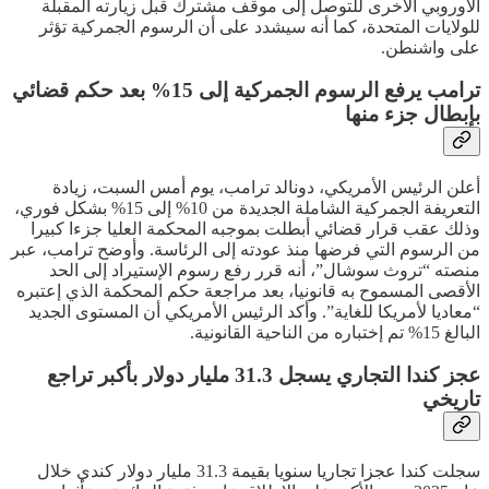
الأوروبي الأخرى للتوصل إلى موقف مشترك قبل زيارته المقبلة
للولايات المتحدة، كما أنه سيشدد على أن الرسوم الجمركية تؤثر
على واشنطن.
ترامب يرفع الرسوم الجمركية إلى 15% بعد حكم قضائي
بإبطال جزء منها
أعلن الرئيس الأمريكي، دونالد ترامب، يوم أمس السبت، زيادة
التعريفة الجمركية الشاملة الجديدة من 10% إلى 15% بشكل فوري،
وذلك عقب قرار قضائي أبطلت بموجبه المحكمة العليا جزءا كبيرا
من الرسوم التي فرضها منذ عودته إلى الرئاسة. وأوضح ترامب، عبر
منصته “تروث سوشال”، أنه قرر رفع رسوم الإستيراد إلى الحد
الأقصى المسموح به قانونيا، بعد مراجعة حكم المحكمة الذي إعتبره
“معاديا لأمريكا للغاية”. وأكد الرئيس الأمريكي أن المستوى الجديد
البالغ 15% تم إختباره من الناحية القانونية.
عجز كندا التجاري يسجل 31.3 مليار دولار بأكبر تراجع
تاريخي
سجلت كندا عجزا تجاريا سنويا بقيمة 31.3 مليار دولار كندي خلال