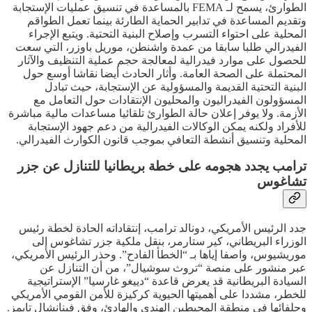
الطوارئ، يسمح لـ FEMA بالمساعدة في تنسيق عمليات الإستجابة
وتقديم المساعدة في تدابير الحماية الطارئة بينما تعمل الطواقم
المحلية على احتواء التسرب وإصلاح البنية التحتية. ويتبع الإجراء
الفيدرالي طلبا سابقا من عمدة واشنطن، موريل باوزر، التي سعت
للحصول على موارد فيدرالية لمعالجة حجم عملية التنظيف والآثار
المحتملة على الصحة العامة. وأثار الحادث أيضا نقاشا أوسع حول
البنية التحتية القديمة والمسؤولية عن الإستجابة، حيث تبادل
المسؤولون الفيدراليون والمحليون الإنتقادات حول التعامل مع
الأزمة. ولا يوفر إعلان حالة الطوارئ تلقائيا مساعدات مالية مباشرة
للأفراد ولكنه يمكن الوكالات الفيدرالية من دعم جهود الإستجابة
المحلية وتنسيق أنشطة التعافي بموجب قانون الكوارث الفيدرالي.
ترامب يجدد هجومه على خطة بريطانيا للتنازل عن جزر
تشاغوس
جدد الرئيس الأمريكي، دونالد ترامب، إنتقاداته الحادة لخطة رئيس
الوزراء البريطاني، كير ستارمر، بنقل ملكية جزر تشاغوس إلى
موريشيوس، واصفا إياها بـ “الخطأ الفادح”. وحذر الرئيس الأمريكي،
عبر منشور على منصة “تروث سوشيال”، من أن التنازل عن
السيادة البريطانية قد يعرض قاعدة “دييغو غارسيا” الإستراتيجية
للخطر، مشددا على أهميتها الحيوية كركيزة للأمن القومي الأمريكي
وحلفائها في منطقة المحيطين الهندي والهادئ، وفق فينانشال تايمز.