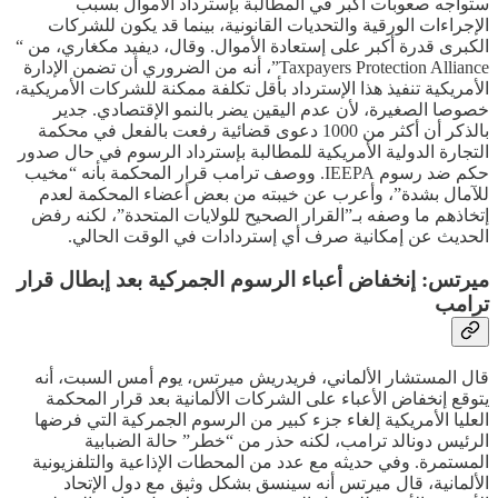
ستواجه صعوبات أكبر في المطالبة بإسترداد الأموال بسبب
الإجراءات الورقية والتحديات القانونية، بينما قد يكون للشركات
الكبرى قدرة أكبر على إستعادة الأموال. وقال، ديفيد مكغاري، من “
Taxpayers Protection Alliance”، أنه من الضروري أن تضمن الإدارة
الأمريكية تنفيذ هذا الإسترداد بأقل تكلفة ممكنة للشركات الأمريكية،
خصوصا الصغيرة، لأن عدم اليقين يضر بالنمو الإقتصادي. جدير
بالذكر أن أكثر من 1000 دعوى قضائية رفعت بالفعل في محكمة
التجارة الدولية الأمريكية للمطالبة بإسترداد الرسوم في حال صدور
حكم ضد رسوم IEEPA. ووصف ترامب قرار المحكمة بأنه “مخيب
للآمال بشدة”، وأعرب عن خيبته من بعض أعضاء المحكمة لعدم
إتخاذهم ما وصفه بـ”القرار الصحيح للولايات المتحدة”، لكنه رفض
الحديث عن إمكانية صرف أي إستردادات في الوقت الحالي.
ميرتس: إنخفاض أعباء الرسوم الجمركية بعد إبطال قرار
ترامب
قال المستشار الألماني، فريدريش ميرتس، يوم أمس السبت، أنه
يتوقع إنخفاض الأعباء على الشركات الألمانية بعد قرار المحكمة
العليا الأمريكية إلغاء جزء كبير من الرسوم الجمركية التي فرضها
الرئيس دونالد ترامب، لكنه حذر من “خطر” حالة الضبابية
المستمرة. وفي حديثه مع عدد من المحطات الإذاعية والتلفزيونية
الألمانية، قال ميرتس أنه سينسق بشكل وثيق مع دول الإتحاد