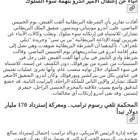
أنباء عن إعتقال الأمير أندرو بتهمة سوء السلوك
أفادت تقارير بأن الشرطة البريطانية ألقت القبض، يوم الخميس
الماضي، على، أندرو مونتباتن-ويندسور، شقيق الملك البريطاني
تشارلز، للاشتباه في إرتكابه سوء سلوك. ونقلت وكالات الأنباء عن
تقريرين لهيئة الإذاعة البريطانية “بي بي سي” وجريدة “ديلي
تلجراف”، تأكيدهما أن الشرطة البريطانية شوهدت وهي تصل إلى
مقر إقامة أندرو في ساندرينغهام، يوم الخميس الماضي. وقالت
شرطة وادي التايمز في بيان أنها ألقت القبض على رجل في
الستينيات من عمره من نورفولك، دون الكشف عن إسمه، للاشتباه
في سوء السلوك خلال توليه منصب عام، وأنها تجري عمليات تفتيش
في عناوين بكل من بيركشير ونورفولك. وكان أندرو، الشقيق الأصغر
للملك تشارلز والإبن الثاني للملكة الراحلة، إليزابيث الثانية، قد خضع
لتدقيق واسع بسبب علاقته بالمجرم الجنسي الراحل، جيفري
إبستين. وقد نفى أندرو إرتكاب أي مخالفات.
المحكمة تلغي رسوم ترامب.. ومعركة إسترداد 170 مليار
دولار تبدأ
تواجه إدارة الرئيس الأمريكي، دونالد ترامب، إحتمال إسترداد مبالغ
ضخمة من الرسوم الجمركية التي فرضتها، وذلك بعد أن قضت