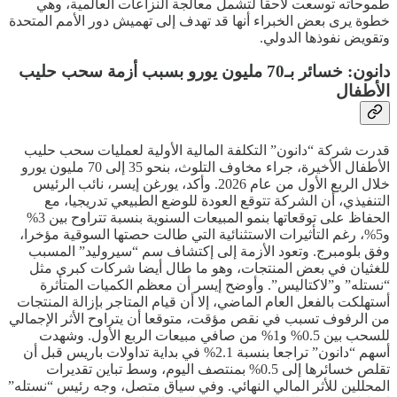
طموحاته توسعت لاحقا لتشمل معالجة النزاعات العالمية، وهي
خطوة يرى بعض الخبراء أنها قد تهدف إلى تهميش دور الأمم المتحدة
وتقويض نفوذها الدولي.
دانون: خسائر بـ70 مليون يورو بسبب أزمة سحب حليب
الأطفال
قدرت شركة “دانون” التكلفة المالية الأولية لعمليات سحب حليب
الأطفال الأخيرة، جراء مخاوف التلوث، بنحو 35 إلى 70 مليون يورو
خلال الربع الأول من عام 2026. وأكد، يورغن إيسر، نائب الرئيس
التنفيذي، أن الشركة تتوقع العودة للوضع الطبيعي تدريجيا، مع
الحفاظ على توقعاتها بنمو المبيعات السنوية بنسبة تتراوح بين 3%
و5%، رغم التأثيرات الاستثنائية التي طالت حصتها السوقية مؤخرا،
وفق بلومبرج. وتعود الأزمة إلى إكتشاف سم “سيروليد” المسبب
للغثيان في بعض المنتجات، وهو ما طال أيضا شركات كبرى مثل
“نستله” و”لاكتاليس”. وأوضح إيسر أن معظم الكميات المتأثرة
أستهلكت بالفعل العام الماضي، إلا أن قيام المتاجر بإزالة المنتجات
من الرفوف تسبب في نقص مؤقت، متوقعا أن يتراوح الأثر الإجمالي
للسحب بين 0.5% و1% من صافي مبيعات الربع الأول. وشهدت
أسهم “دانون” تراجعا بنسبة 2.1% في بداية تداولات باريس قبل أن
تقلص خسائرها إلى 0.5% بمنتصف اليوم، وسط تباين تقديرات
المحللين للأثر المالي النهائي. وفي سياق متصل، وجه رئيس “نستله”