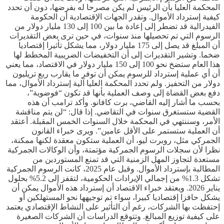
المحكمة العليا بأن الرئيس لم يكن مصرحا له بفرضها، دون أن تحدد
كيفية إسترداد الأموال. وتقدر الجهات الإقتصادية أن الحكومة
الفيدرالية قد تضطر إلى إعادة ما بين 100 إلى 130 مليار دولار من
الرسوم التي تم تحصيلها منذ سنوات، في حين ترى بعض التقديرات
أن المبلغ قد يصل إلى 175 مليار دولار، مما يشكل تأثيرا إقتصاديا
ضخما. وتشير التقديرات إلى أن التخفيضات الضريبية المخطط لها
هذا العام ستضخ نحو 100 إلى 150 مليار دولار في الاقتصاد، مما يعني
أن أي عملية إسترداد للرسوم يمكن أن توفر ما يقارب ربع تريليون
دولار من التحفيز. ولم تحدد المحكمة العليا آلية إسترداد الأموال، مما
دفع بعض القضاة إلى وصف العملية بأنها قد تكون “فوضوية”،
بحسب ما أشار إليه القاضي، برت كافانو. وأكد ترامب أن هذه
القضية ستستغرق سنوات في التقاضي. إذا قال: “لن يتم مناقشة
الأمر، وسننتهي في المحكمة خلال السنوات الخمس المقبلة. أعتقد
أن العملية ستستمر على الأقل عامين”. ويرى خبراء القانون
الجمركي مثل، روبرت ليو، أن العملية ستكون معقدة لكنها ممكنة،
نظرا لأن سجلات الرسوم الجمركية مؤتمتة، وأن الوكالات الجمركية
مستعدة لتجاوز المهل الزمنية التي قد تمنع المستوردين من
المطالبة بإسترداد الأموال. وقبل عام 2025، كانت الرسوم الجمركية
تشكل 1.3% من إجمالي الإيرادات الحكومية، لتقفز إلى 5.2% بحلول
يناير 2026. ويعتقد خبراء الاقتصاد أن إسترداد هذه الأموال يمكن أن
يشكل حافزا إقتصاديا كبيرا، سواء تم توجيهها نحو المستهلكين أو
إحتفظت بها الشركات، رغم أن التأثير على النشاط الإقتصادي يعتمد
على كيفية توزيع المبالغ. وتتوقع الدراسات أن الشركات الصغيرة