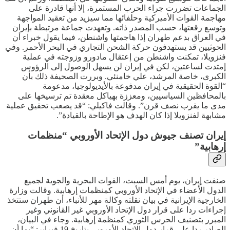
الجماعات تضررت جراء الحرب المستمرة، إلا أنها قادرة على
مهاجمة القوات الأميركية وحلفائها مما سيزيد من تعقيد المواجهة
وتوسع رقعتها، حسب المصدر ذاته. وتعهدت جماعة مرتبطة بإيران
في العراق بدعم طهران إذا هاجمتها واشنطن، فيما يقول خبراء أن
الحوثيين قد يستهدفون حركة الشحن التجاري في البحر الأحمر. وفي
فنزويلا، تمكنت واشنطن من إعتقال مادورو وزوجته في عملية
إمتدت لساعتين، لكن في إيران لن يسهل الوصول إلى الرؤوس
الكبرى، خاصة المرشد، علي خامنئي. وبررت الصحيفة ذلك بأن
“القوة الحقيقية في إيران مدفوعة بالأيديولوجيا، مدعومة
بالمحافظين السياسيين، ومعززة بهياكل معقدة تم ترسيخها على
مدى ما يقرب نصف قرن”. وقالت فاكيلي: “قد يصعب تحقيق عملية
مشابهة لفنزويلا إذا كان الهدف هو الإطاحة بالقيادة”.
إيران تصنف جيوش دول الإتحاد الأوروبي “منظمات
إرهابية”
صنفت إيران، يوم أمس السبت، القوات البحرية والجوية لجميع
الدول الأعضاء في الإتحاد الأوروبي كمنظمات إرهابية. وقالت وزارة
الخارجية الإيرانية في بيان نقلته وكالة مهر للأنباء، أن طهران ستتخذ
إجراءات ردا على قرار دول الإتحاد الأوروبي غير القانوني وغير
المبرر بتصنيف الحرس الثوري كمنظمة إرهابية. وجاء في البيان،
الصادر ردا على قرار دول الإتحاد الأوروبي بتاريخ 19 فبراير: “بما أن