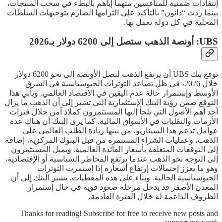
إنتقادات ضمنية للمنافسين متهما إياهم بالبطء في سحب المنتجات،
بينما ردت “دانون” بالتأكيد على التزامها الصارم بتوجيهات السلطات
المحلية في كل دولة تعمل بها.
UBS: أونصة الذهب ستصل إلى 6200 دولار بـ2026
توقع بنك UBS أن يرتفع الذهب لتصل الأونصة إلى نحو 6200 دولار
خلال 2026، في ظل تصاعد التوترات الجيوسياسية في الشرق
الأوسط وإستمرار حالة عدم اليقين في الاقتصاد العالمي. ويأتي هذا
التوقع ضمن رؤية البنك الإستثمارية التي تشير إلى أن الذهب ما يزال
أحد أهم الأصول التي يلجأ إليها المستثمرون كملاذ آمن خلال فترات
الأزمات والتقلبات في الأسواق المالية. كما يرى البنك أن هناك عدة
عوامل تدعم هذا السيناريو، من بينها زيادة الطلب العالمي على
الذهب، وعمليات الشراء المستمرة من قبل البنوك المركزية، إضافة
إلى التوقعات المتعلقة بأسعار الفائدة العالمية. ويميل المستثمرون
إلى التوجه نحو الذهب عندما ترتفع المخاطر السياسية أو الإقتصادية،
وهو ما يعزز إحتمالات إرتفاع أسعاره إذا إستمرت التوترات
الجيوسياسية الحالية. وبناء على هذه المعطيات، يشير البنك إلى أن
المعدن الأصفر قد يدخل مرحلة صعود قوية في حال إستمرار
الظروف الداعمة له خلال الفترة القادمة.
Thanks for reading! Subscribe for free to receive new posts and