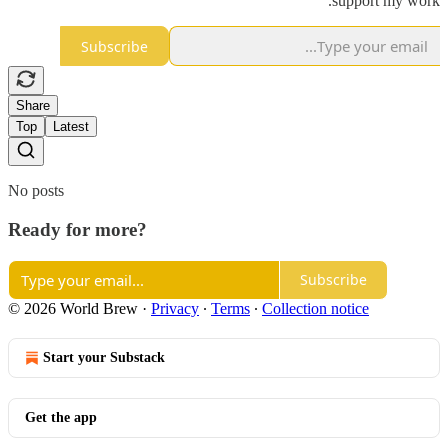
support my work.
Subscribe
Share
Top
Latest
No posts
Ready for more?
Subscribe
© 2026 World Brew
·
Privacy
∙
Terms
∙
Collection notice
Start your Substack
Get the app