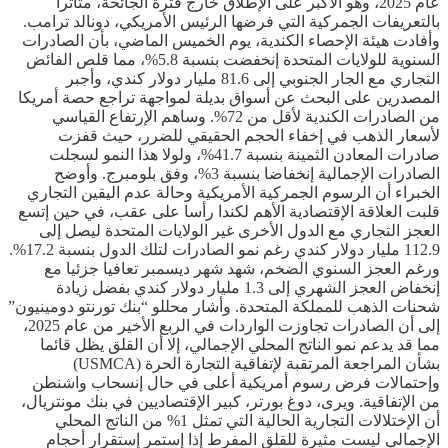
عام 2025، وهو الأكبر على الإطلاق خارج فترة الجائحة، متأثرا
بالتعريفات الجمركية التي فرضها الرئيس الأمريكي، دونالد ترامب.
وأفادت هيئة الإحصاء الكندية، يوم الخميس الماضي، بأن الصادرات
السنوية للولايات المتحدة إنخفضت بنسبة 5.8%، مما قلص الفائض
التجاري مع الجار الجنوبي إلى 81.6 مليار دولار كندي، وأجبر
المصدرين على البحث عن أسواق بديلة لمواجهة تراجع حصة أمريكا
من الصادرات الكندية لأقل من 72%. وساهم الإرتفاع القياسي
لأسعار الذهب في إخفاء الحجم الحقيقي للضرر، حيث قفزت
صادرات المعادن الثمينة بنسبة 41.7%، ولولا هذا النمو لسجلت
الصادرات الإجمالية إنخفاضا بنسبة 3%، وفق بلومبرج. وأوضح
الخبراء أن الرسوم الجمركية الأمريكية وحالة عدم اليقين التجاري
قلبت العلاقة الإقتصادية الأهم لكندا رأسا على عقب، في حين إتسع
العجز التجاري مع الدول الأخرى غير الولايات المتحدة ليصل إلى
112.9 مليار دولار كندي رغم نمو الصادرات لتلك الدول بنسبة 17.2%.
ورغم العجز السنوي الضخم، شهد شهر ديسمبر تعافيا جزئيا مع
إنخفاض العجز الشهري إلى 1.3 مليار دولار كندي بفضل زيادة
شحنات الذهب للمملكة المتحدة. وأشار محللو “بنك تورنتو دومينيون”
إلى أن الصادرات تجاوزت الواردات في الربع الأخير من عام 2025،
مما قد يدعم نمو الناتج المحلي الإجمالي، إلا أن القلق يظل قائما
بشأن المراجعة المرتقبة لإتفاقية التجارة الحرة (USMCA)
وإحتمالات فرض رسوم أمريكية أعلى في حال إنسحاب واشنطن
من الإتفاقية. ويرى، دوغ بورتر، كبير الإقتصاديين في بنك مونتريال،
أن الإختلالات التجارية الحالية التي تمثل 1% من الناتج المحلي
الإجمالي ليست مثيرة للقلق المفرط إذا إستمر إستقرار أحجام