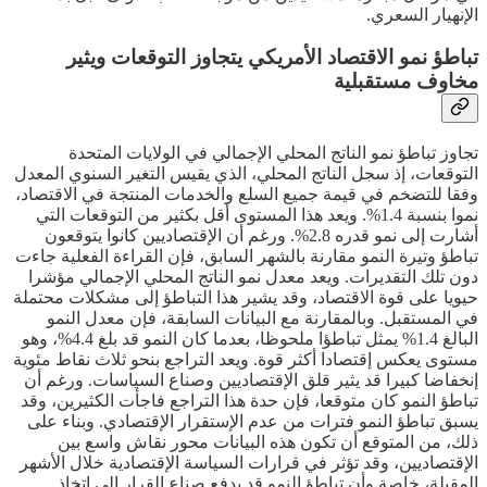
الإنهيار السعري.
تباطؤ نمو الاقتصاد الأمريكي يتجاوز التوقعات ويثير
مخاوف مستقبلية
تجاوز تباطؤ نمو الناتج المحلي الإجمالي في الولايات المتحدة
التوقعات، إذ سجل الناتج المحلي، الذي يقيس التغير السنوي المعدل
وفقا للتضخم في قيمة جميع السلع والخدمات المنتجة في الاقتصاد،
نموا بنسبة 1.4%. ويعد هذا المستوى أقل بكثير من التوقعات التي
أشارت إلى نمو قدره 2.8%. ورغم أن الإقتصاديين كانوا يتوقعون
تباطؤ وتيرة النمو مقارنة بالشهر السابق، فإن القراءة الفعلية جاءت
دون تلك التقديرات. ويعد معدل نمو الناتج المحلي الإجمالي مؤشرا
حيويا على قوة الاقتصاد، وقد يشير هذا التباطؤ إلى مشكلات محتملة
في المستقبل. وبالمقارنة مع البيانات السابقة، فإن معدل النمو
البالغ 1.4% يمثل تباطؤا ملحوظا، بعدما كان النمو قد بلغ 4.4%، وهو
مستوى يعكس إقتصادا أكثر قوة. ويعد التراجع بنحو ثلاث نقاط مئوية
إنخفاضا كبيرا قد يثير قلق الإقتصاديين وصناع السياسات. ورغم أن
تباطؤ النمو كان متوقعا، فإن حدة هذا التراجع فاجأت الكثيرين، وقد
يسبق تباطؤ النمو فترات من عدم الإستقرار الإقتصادي. وبناء على
ذلك، من المتوقع أن تكون هذه البيانات محور نقاش واسع بين
الإقتصاديين، وقد تؤثر في قرارات السياسة الإقتصادية خلال الأشهر
المقبلة، خاصة وأن تباطؤ النمو قد يدفع صناع القرار إلى إتخاذ