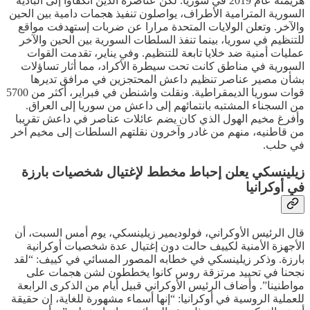
هزيمته عام 2019 في سوريا. لكن عناصره الذين انكفأوا إلى البادية
السورية المترامية الأطراف، يواصلون تنفيذ هجمات دامية بين الحين
والآخر. وتعلن الولايات المتحدة مرارا عن ضربات إستهدفت مواقع
للتنظيم في سوريا، بينما تنفذ السلطات السورية بين الحين والآخر
عمليات أمنية ضد خلايا تابعة للتنظيم. وفي يناير، تقدمت القوات
السورية في مناطق كانت تحت سيطرة الأكراد، مما أثار تساؤلات
بشأن مصير عناصر تنظيم داعش المحتجزين في مرافق تديرها
قوات سوريا الديمقراطية. ونقلت واشنطن في فبراير، أكثر من 5700
من السجناء المشتبه بانتمائهم إلى داعش من سوريا إلى العراق.
وأفرغ مخيم الهول الذي كان يضم عائلات عناصر في داعش تقريبا
من قاطنيه، منهم من غادر وآخرون نقلتهم السلطات إلى مخيم آخر
في حلب.
زيلينسكي يعلن إحباط مخطط لإغتيال شخصيات بارزة
في أوكرانيا
قال الرئيس الأوكراني، فولوديمير زيلينسكي، يوم أمس السبت، أن
الأجهزة الأمنية لكييف حالت دون إغتيال عدة شخصيات أوكرانية
بارزة. وذكر زيلينسكي في خطابه المصور المسائي في كييف: “لقد
نجحنا في تحييد مرتزقة روس كانوا يخططون لشن هجمات على
مواطنينا”. وأضاف الرئيس الأوكراني قبيل أيام من الذكرى الرابعة
للعملية الروسية في أوكرانيا: “إنها أسماء مشهورة للغاية، إن حقيقة