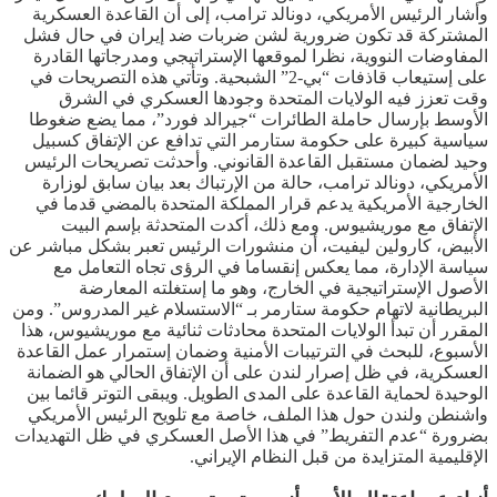
وأشار الرئيس الأمريكي، دونالد ترامب، إلى أن القاعدة العسكرية
المشتركة قد تكون ضرورية لشن ضربات ضد إيران في حال فشل
المفاوضات النووية، نظرا لموقعها الإستراتيجي ومدرجاتها القادرة
على إستيعاب قاذفات “بي-2” الشبحية. وتأتي هذه التصريحات في
وقت تعزز فيه الولايات المتحدة وجودها العسكري في الشرق
الأوسط بإرسال حاملة الطائرات “جيرالد فورد”، مما يضع ضغوطا
سياسية كبيرة على حكومة ستارمر التي تدافع عن الإتفاق كسبيل
وحيد لضمان مستقبل القاعدة القانوني. وأحدثت تصريحات الرئيس
الأمريكي، دونالد ترامب، حالة من الإرتباك بعد بيان سابق لوزارة
الخارجية الأمريكية يدعم قرار المملكة المتحدة بالمضي قدما في
الإتفاق مع موريشيوس. ومع ذلك، أكدت المتحدثة بإسم البيت
الأبيض، كارولين ليفيت، أن منشورات الرئيس تعبر بشكل مباشر عن
سياسة الإدارة، مما يعكس إنقساما في الرؤى تجاه التعامل مع
الأصول الإستراتيجية في الخارج، وهو ما إستغلته المعارضة
البريطانية لاتهام حكومة ستارمر بـ “الاستسلام غير المدروس”. ومن
المقرر أن تبدأ الولايات المتحدة محادثات ثنائية مع موريشيوس، هذا
الأسبوع، للبحث في الترتيبات الأمنية وضمان إستمرار عمل القاعدة
العسكرية، في ظل إصرار لندن على أن الإتفاق الحالي هو الضمانة
الوحيدة لحماية القاعدة على المدى الطويل. ويبقى التوتر قائما بين
واشنطن ولندن حول هذا الملف، خاصة مع تلويح الرئيس الأمريكي
بضرورة “عدم التفريط” في هذا الأصل العسكري في ظل التهديدات
الإقليمية المتزايدة من قبل النظام الإيراني.