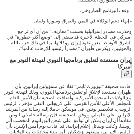
- وقف البرنامج الصاروخي.
- إنهاء دعم الوكلاء في اليمن والعراق وسوريا ولبنان.
وحذرت مصادر إسرائيلية بحسب “معاريف” من أن أي تراجع
أميركي في اللحظة الأخيرة قد يفضي إلى “وضع أكثر خطورة” في
الشرق الأوسط، يعزز نفوذ إيران ووكلائها، بما في ذلك حزب الله
والحوثيين، ويكرس طهران “مصدرا رئيسيا للإرهاب عالميا”.
إيران مستعدة لتعليق برنامجها النووي لتهدئة التوتر مع
أميركا
أفادت صحيفة “نيويورك تايمز” نقلا عن مسؤولين إيرانيين، بأن
طهران مستعدة لإغلاق أو تعليق برنامجها النووي، وذلك لتهدئة التوتر
مع الولايات المتحدة الأميركية. وأضافت الصحيفة أن الأمين العام
للمجلس الأعلى ‌للأمن القومي، علي لاريجاني، التقى مؤخرا، الرئيس
الروسي، فلاديمير بوتين، في موسكو، حاملا إليه رسالة من المرشد
الإيراني، علي خامنئي. ووفق الصحيفة، فإن رسالة خامنئي لبوتين
مفادها أن إيران يمكن أن توافق على شحن اليورانيوم المخصب إلى
روسيا. وكانت وسائل إعلام إيرانية، قد أفادت يوم أمس الإثنين، بأن
الرئيس الإيراني، مسعود بزشكيان، أمر ببدء محادثات مع الولايات