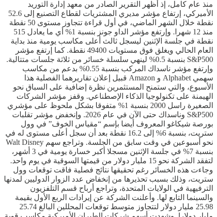
منذ عام كامل، إذ أظهر التقرير الصادر من معهد إدارة التوريد
الأميركي، إرتفاع مؤشر مديري المشتريات لقطاع التصنيع إلى 52.6
نقطة خلال الشهر الماضي، في أول قراءة تتجاوز مستوى 50 نقطة
منذ 12 شهرا. وإرتفع مؤشر الداو جونز بنسبة 1% أي ما يعادل 515
نقطة في جلسة الإثنين ليسجل ثالث أعلى مكاسب يومية منذ بداية
العام الحالي ويغلق فوق مستويات 49400 نقطة. كما إرتفع مؤشر
S&P500 بنسبة 0.5% لينهي سلسلة خسائر من ثلاثة جلسات متتالية.
وإرتفع مؤشر ناسداك المركب بنسبة 0.55% بدعم من مكاسب
سهمي Alphabet و Amazon قبيل إعلان تقاريرهما الفصلية هذا
الأسبوع، والتي ستمنح المستثمرين نظرة إضافية على السباق نحو
الهيمنة على تكنولوجيا الذكاء الإصطناعي. وقفز مؤشر الشركات
الصغيرة راسل 2000 بنسبة 1% متفوقا بشكل ملحوظ على مؤشري
S&P500 وناسداك حتى الآن في عام 2026. وإنخفض مؤشر تقلبات
بورصة شيكاغو المعروف أيضا بإسم “مقياس الخوف” في وول
ستريت، بنسبة 6% إلى 16.2 نقطة بعد أن سجل أعلى مستوى له في
نحو أسبوعين في وقت سابق من الجلسة. وتراجع سهم Walt Disney
بنسبة 7% في جلسة الإثنين مسجلا أكبر خسارة يومية في 3 أشهر،
لتفقد الشركة نحو 15 مليار دولار من قيمتها السوقية في يوم واحد.
وجاءت هذه الخسائر رغم تحقيقها نتائج فصلية فاقت توقعات وول
ستريت، وذلك بسبب تحذيرها من إنخفاض عدد الزوار الدوليين لمدنها
الترفيهية في الولايات المتحدة، وتراجع أرباح قسم التلفزيون
والسينما التابع لها. وأعلنت الشركة عن إيرادات الربع الأول بقيمة
25.98 مليار دولار لتتجاوز متوسط ​​توقعات المحللين البالغ 25.74
مليار دولارا. وشهدت أسهم شركات الطيران الأميركية مكاسب قوية