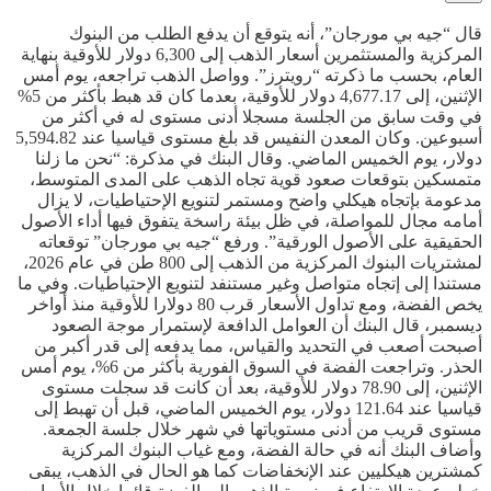
قال “جيه بي مورجان”، أنه يتوقع أن يدفع الطلب من البنوك
المركزية والمستثمرين أسعار الذهب إلى 6,300 دولار للأوقية بنهاية
العام، بحسب ما ذكرته “رويترز”. وواصل الذهب تراجعه، يوم أمس
الإثنين، إلى 4,677.17 دولار للأوقية، بعدما كان قد هبط بأكثر من 5%
في وقت سابق من الجلسة مسجلا أدنى مستوى له في أكثر من
أسبوعين. وكان المعدن النفيس قد بلغ مستوى قياسيا عند 5,594.82
دولار، يوم الخميس الماضي. وقال البنك في مذكرة: “نحن ما زلنا
متمسكين بتوقعات صعود قوية تجاه الذهب على المدى المتوسط،
مدعومة بإتجاه هيكلي واضح ومستمر لتنويع الإحتياطيات، لا يزال
أمامه مجال للمواصلة، في ظل بيئة راسخة يتفوق فيها أداء الأصول
الحقيقية على الأصول الورقية”. ورفع “جيه بي مورجان” توقعاته
لمشتريات البنوك المركزية من الذهب إلى 800 طن في عام 2026،
مستندا إلى إتجاه متواصل وغير مستنفد لتنويع الإحتياطيات. وفي ما
يخص الفضة، ومع تداول الأسعار قرب 80 دولارا للأوقية منذ أواخر
ديسمبر، قال البنك أن العوامل الدافعة لإستمرار موجة الصعود
أصبحت أصعب في التحديد والقياس، مما يدفعه إلى قدر أكبر من
الحذر. وتراجعت الفضة في السوق الفورية بأكثر من 6%، يوم أمس
الإثنين، إلى 78.90 دولار للأوقية، بعد أن كانت قد سجلت مستوى
قياسيا عند 121.64 دولار، يوم الخميس الماضي، قبل أن تهبط إلى
مستوى قريب من أدنى مستوياتها في شهر خلال جلسة الجمعة.
وأضاف البنك أنه في حالة الفضة، ومع غياب البنوك المركزية
كمشترين هيكليين عند الإنخفاضات كما هو الحال في الذهب، يبقى