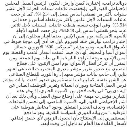
دونالد ترامب، إختياره، كيفن وارش، ليكون الرئيس المقبل لمجلس
الإحتياطي الفيدرالي. وإنخفضت عائدات سندات الخزانة لأجل عشر
سنوات بأكثر من نقطتي أساس ليصل إلى 4.214%، كما تراجعت
عائدات السندات لأجل عامين بأكثر من نقطة أساس واحدة إلى
3.514%. وفي الوقت نفسه، هبطت عائدات السندات لأجل ثلاثين
عاما بنحو نقطتي أساس إلى 4.848%. وتراجعت العقود الآجلة
للأسهم الأمريكية، يوم أمس الإثنين، بعدما أشار محللون إلى أن
إختيار ترامب لوارش خلفا لجيروم باول قد أدى إلى موجة هبوط في
الأسواق العالمية. وتتبع مؤشر “ستوكس 600” الأوروبي خسائر
أسواق آسيا والمحيط الهادئ، فيما عمقت أسعار الذهب والفضة، يوم
أمس الإثنين، موجة التراجع التاريخية التي بدأت يوم الجمعة. ومن
المقرر أن تتركز أنظار الأسواق، يوم أمس الإثنين، على قطاع
التصنيع، مع صدور تقرير مؤشر مديري المشتريات الصناعي لشهر
يناير، إلى جانب بيانات مؤشر معهد إدارة التوريد للقطاع الصناعي
عن الشهر نفسه. كما يترقب المستثمرون صدور أحدث بيانات مؤشر
فرص العمل المتاحة ودوران العمالة وتقرير التوظيف الصادر عن
“إيه دي بي” في وقت لاحق من الأسبوع الجاري، إذ توفر هذه
التقارير مؤشرات مهمة على أوضاع سوق العمل. ويأتي ذلك بعد أن
أشار الإحتياطي الفيدرالي، الأسبوع الماضي، إلى تحسن التوقعات
الإقتصادية، وحذف التحذير المتعلق بوجود “مخاطر هبوطية على
التوظيف” من بيانه الدوري للسياسة النقدية، وهو ما دفع
المستثمرين إلى الإستنتاج بأن الجدول الزمني لأي خفض إضافي
لأسعار الفائدة هذا العام قد تأجل إلى وقت أبعد.