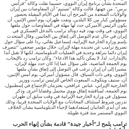
المتحدة بشأن برنامج إيران النووي، حسبما نقلت وكالة “فرانس
برس”. من جهتها، قالت وكالة “تسنيم” أن المفاوضات بين إيران
والولايات المتحدة من المرجح أن تبدأ في الأيام المقبلة بحضور
مسؤولين كبار من كلا البلدين. ونفت طهران، يوم أمس الإثنين، أن
يكون الرئيس الأميركي حدد لها مهلة في المفاوضات حول ملفها
النووي، في وقت يهدد فيه دونالد ترامب بالتدخل العسكري في
إيران في حال عدم التوصل الى إتفاق بين الجانبين. وقال المتحدث
بإسم وزارة الخارجية الإيرانية، إسماعيل بقائي، ردا على سؤال حول
تصريح ترامب عن تحديده مهلة لإيران، خلال مؤتمر صحفي: “تتصرف
إيران دائما بنزاهة وجدية في العمليات الدبلوماسية، لكنها لا تقبل أبدا
بالإنذارات. لذا، لا يمكن تأكيد هذا الادعاء”. وكان ترامب رد بالإيجاب،
يوم الجمعة الماضية، على سؤال عما إذا كان حدد مهلة لإيران،
مشيرا إلى أن إيران ترغب في التوصل إلى إتفاق بشأن ملفها
النووي. وفي ذات السياق، قال ‌مسؤول أميركي، يوم أمس الإثنين،
أن، ستيف ويتكوف، المبعوث الخاص للرئيس ترامب، ‌ووزير
الخارجية الإيراني، عباس عراقجي، يعتزمان الإجتماع في إسطنبول،
يوم الجمعة، لمناقشة إتفاق نووي محتمل وقضايا أخرى. وذكر
مسؤول في وزارة الخارجية الإيرانية في وقت سابق أن طهران
تدرس شروط استئناف المحادثات مع الولايات المتحدة قريبا، وذلك
بعد أن أبدى الجانبان إستعدادهما لإحياء الدبلوماسية ‍بشأن الخلاف
النووي المستمر منذ فترة طويلة.
ترامب يلمح لـ”أخبار جيدة” قادمة بشأن إنهاء الحرب