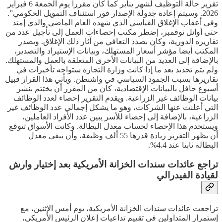
تقرير حالة التوظيف لشهر يناير كما كان مقررا يوم الجمعة 6 فبراير
2026. وسيتم إعادة جدولة الإصدار فور استئناف التمويل الحكومي”.
وفي أعقاب الإغلاق القياسي الذي شهده العام الماضي والذي إمتد
حتى أوائل نوفمبر، إضطر مكتب إحصاءات العمل إلى تأجيل عدد من
تقاريره الدورية، وكان بصدد التعافي من آثار ذلك الإغلاق. ويصدر
المكتب أيضا مؤشر أسعار المستهلك، وبيانات الإستيراد والتصدير،
بالإضافة إلى العديد من البيانات الأخرى المتعلقة بالعمل والمستهلك.
ولم يتم تحديد بعد ما إذا كانت وزارة التجارة ستواجه تأخيرات في
تقاريرها بسبب الجمود السياسي في واشنطن. ويأتي هذا القرار قبيل
أسبوع حافل بالبيانات الإقتصادية، كان من المقرر أن يختتم بنشر
بيانات الوظائف غير الزراعية. ويقدم التقرير إحصاء لعدد الوظائف
التي أعلنت عنها الشركات، وهو ما يشكل إجمالي عدد الوظائف غير
الزراعية، بالإضافة إلى إحصاء للأسر يبين عدد الأفراد العاملين،
ويستخدم هذا الإحصاء لحساب معدل البطالة. وكانت الأسواق تتوقع
أن يظهر التقرير زيادة قدرها 55 ألف وظيفة، وأن يبقى معدل
البطالة ثابتا عند 4.4%.
تراجع عائدات سندات الخزانة الأمريكية بعد إختيار وارش
لقيادة الفيدرالي
تراجعت عائدات سندات الخزانة الأمريكية، يوم أمس الإثنين، مع
إستمرار المتداولين في تقييم تداعيات إعلان الرئيس الأمريكي،