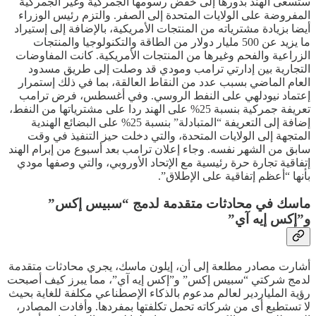
ستسعى الهند بدورها إلى خفض رسومها الجمركية وغير الجمركية
المفروضة على الولايات المتحدة إلى الصفر. والتزم رئيس الوزراء
أيضا بزيادة مشترياته من المنتجات الأمريكية، بالإضافة إلى إستيراد
ما يزيد عن 500 مليار دولار من الطاقة والتكنولوجيا والمنتجات
الزراعية والفحم وغيرها من المنتجات الأمريكية. كانت المفاوضات
التجارية بين إدارتي ترامب ومودي قد وصلت إلى طريق مسدود
العام الماضي بسبب عدد من النقاط العالقة، بما في ذلك إستمرار
إعتماد نيودلهي على النفط الروسي. وفي أغسطس، فرض ترامب
تعريفة جمركية بنسبة 25% على الهند ردا على مشترياتها من النفط،
إضافة إلى التعريفة “المتبادلة” بنسبة 25% على البضائع الهندية
المتجهة إلى الولايات المتحدة، والتي دخلت حيز التنفيذ في وقت
سابق من الشهر نفسه. وجاء إعلان ترامب بعد أسبوع من إبرام الهند
إتفاقية تجارة حرة رئيسية مع الإتحاد الأوروبي، والتي وصفها مودي
بأنها “أعظم إتفاقية على الإطلاق”.
ماسك في محادثات متقدمة لدمج “سبيس إكس”
و”إكس إيه آي”
أشارت مصادر مطلعة إلى أن، إيلون ماسك، يجري محادثات متقدمة
لدمج شركتي “سبيس إكس” و”إكس إيه آي”، مما يبرز كيف أصبحت
رؤية الملياردير لعالم مدعوم بالذكاء الإصطناعي مكلفة للغاية بحيث
لا تستطيع أى من شركاته تحمل تكلفتها بمفردها. وأفادت المصادر،