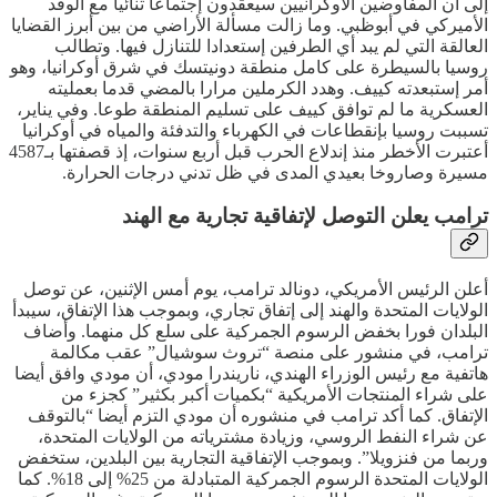
إلى أن المفاوضين الأوكرانيين سيعقدون إجتماعا ثنائيا مع الوفد
الأميركي في أبوظبي. وما زالت مسألة الأراضي من بين أبرز القضايا
العالقة التي لم يبد أي الطرفين إستعدادا للتنازل فيها. وتطالب
روسيا بالسيطرة على كامل منطقة دونيتسك في شرق أوكرانيا، وهو
أمر إستبعدته كييف. وهدد الكرملين مرارا بالمضي قدما بعمليته
العسكرية ما لم توافق كييف على تسليم المنطقة طوعا. وفي يناير،
تسببت روسيا بإنقطاعات في الكهرباء والتدفئة والمياه في أوكرانيا
أعتبرت الأخطر منذ إندلاع الحرب قبل أربع سنوات، إذ قصفتها بـ4587
مسيرة وصاروخا بعيدي المدى في ظل تدني درجات الحرارة.
ترامب يعلن التوصل لإتفاقية تجارية مع الهند
أعلن الرئيس الأمريكي، دونالد ترامب، يوم أمس الإثنين، عن توصل
الولايات المتحدة والهند إلى إتفاق تجاري، وبموجب هذا الإتفاق، سيبدأ
البلدان فورا بخفض الرسوم الجمركية على سلع كل منهما. وأضاف
ترامب، في منشور على منصة “تروث سوشيال” عقب مكالمة
هاتفية مع رئيس الوزراء الهندي، ناريندرا مودي، أن مودي وافق أيضا
على شراء المنتجات الأمريكية “بكميات أكبر بكثير” كجزء من
الإتفاق. كما أكد ترامب في منشوره أن مودي التزم أيضا “بالتوقف
عن شراء النفط الروسي، وزيادة مشترياته من الولايات المتحدة،
وربما من فنزويلا”. وبموجب الإتفاقية التجارية بين البلدين، ستخفض
الولايات المتحدة الرسوم الجمركية المتبادلة من 25% إلى 18%. كما