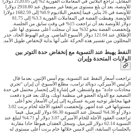
المقابل، تراجع البلاتين في المعاملات الفورية 2% إلى 2120.05 دولارا
للأونصة، بعد أن بلغ مستوى مرتفعا غير مسبوق عند 2918.80 دولارا
للأونصة في 26 يناير، فيما إنخفض البلاديوم 0.9% إلى 1682.59 دولارا
للأونصة. وهبطت الفضة في المعاملات الفورية 3.3% إلى 81.75
دولار للأونصة بعد أن تراجعت 15% في وقت سابق ​من الجلسة.
وإنخفضت الفضة بنحو 32% منذ أن سجلت أعلى مستوى لها على
الإطلاق عند 121.64 دولار الأسبوع الماضي. ورغم ​الهبوط الحاد، حذر
المحللون من تفسير هذه الحركة على أنها بداية لإنخفاض طويل الأمد.
النفط يهبط عند التسوية مع إنخفاض حدة التوتر بين
الولايات المتحدة وإيران
تراجعت أسعار النفط عند التسوية، يوم أمس الإثنين، بعدما قال
الرئيس الأميركي، دونالد ترامب، مطلع الأسبوع، أن إيران “تجري
محادثات جادة” مع واشنطن، في إشارة إلى إنحسار محتمل في حدة
التصعيد مع الدولة العضو في منظمة أوبك، وذلك بعد فترة دفعت
فيها مخاطر توجيه ضربة عسكرية إلى إيران الأسعار نحو أعلى
مستوياتها في عدة أشهر. وإنخفضت العقود الآجلة لخام برنت 3.02
دولار أو 4.36% لتسجل عند التسوية 66.30 دولار للبرميل. فيما
تراجعت العقود الآجلة للخام الأميركي 3.07 دولار أو 4.71% لتبلغ عند
التسوية 62.14 دولار للبرميل. وسجل العقدان هبوطا حادا مقارنة
بالجلسات السابقة، التي لامس خلالها خام برنت أعلى مستوى له