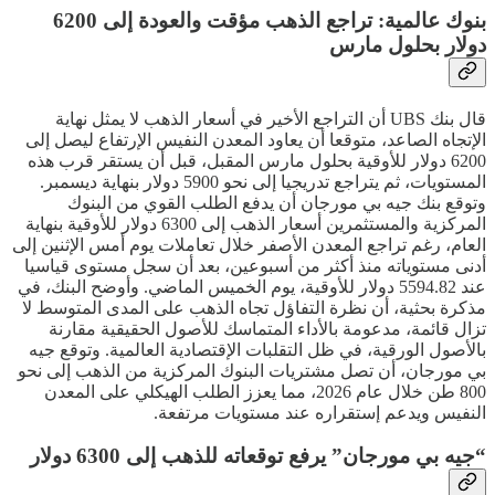
بنوك عالمية: تراجع الذهب مؤقت والعودة إلى 6200
دولار بحلول مارس
قال بنك UBS أن التراجع الأخير في أسعار الذهب لا يمثل نهاية
الإتجاه الصاعد، متوقعا أن يعاود المعدن النفيس الإرتفاع ليصل إلى
6200 دولار للأوقية بحلول مارس المقبل، قبل أن يستقر قرب هذه
المستويات، ثم يتراجع تدريجيا إلى نحو 5900 دولار بنهاية ديسمبر.
وتوقع بنك جيه بي مورجان أن يدفع الطلب القوي من البنوك
المركزية والمستثمرين أسعار الذهب إلى 6300 دولار للأوقية بنهاية
العام، رغم تراجع المعدن الأصفر خلال تعاملات يوم أمس الإثنين إلى
أدنى مستوياته منذ أكثر من أسبوعين، بعد أن سجل مستوى قياسيا
عند 5594.82 دولار للأوقية، يوم الخميس الماضي. وأوضح البنك، في
مذكرة بحثية، أن نظرة التفاؤل تجاه الذهب على المدى المتوسط لا
تزال قائمة، مدعومة بالأداء المتماسك للأصول الحقيقية مقارنة
بالأصول الورقية، في ظل التقلبات الإقتصادية العالمية. وتوقع جيه
بي مورجان، أن تصل مشتريات البنوك المركزية من الذهب إلى نحو
800 طن خلال عام 2026، مما يعزز الطلب الهيكلي على المعدن
النفيس ويدعم إستقراره عند مستويات مرتفعة.
“جيه بي مورجان” يرفع توقعاته للذهب إلى 6300 دولار