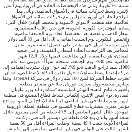
بنسبة 2% تقريبا. وتأتي هذه الإنخفاضات الحادة في أوروبا، يوم أمس
الإثنين، وسط تحركات مماثلة في الأسواق العالمية. ويأتي هذا
التراجع الحاد في أوروبا بالتزامن مع تحركات مماثلة في الأسواق
العالمية، فقد هبطت الأسواق الآسيوية والمحيط الهادئ خلال الليل،
بقيادة المؤشرات الكورية الجنوبية، في حين راقب المستثمرون
أسعار الذهب والفضة بعد إنخفاضها الحاد، يوم الجمعة الماضية.
وإنخفض البتكوين، يوم السبت الماضي، إلى أقل من 80 ألف دولار
لأول مرة منذ أبريل، في مؤشر على تفضيل المستثمرين تقليل
المخاطر بعد التراجعات الحادة للمعادن النفيسة. وعلى صعيد
المعادن، هوت الفضة، التي تضاعفت قيمتها خلال الـ12 شهرا
الماضية، نحو 30%، يوم الجمعة، مسجلة أسوأ أداء يومي منذ عام
1980، بينما تراجع الذهب نحو 9%. كما حول وول ستريت إهتمامه إلى
شركة إنفيديا وسط تساؤلات حول طفرة الذكاء الإصطناعي، بعد أن
تعثرت خطط الشركة لضخ 100 مليار دولار في شركة OpenAI، وفقا
لتقارير صحيفة وول ستريت غورنال نقلا عن مصادر مطلعة.
وأظهرت نتائج المسح النهائي لمؤسسة “ستاندرد آند بورز غلوبال”
الصادرة، يوم أمس الإثنين، إنكماش نشاط قطاع التصنيع في منطقة
اليورو بوتيرة أبطأ في يناير الماضي فيما عاد الإنتاج إلى النمو. وتراجع
مؤشر مديري مشتريات قطاع التصنيع في منطقة العملة الأوروبية
الموحدة خلال الشهر الماضي إلى 49.5 نقطة من أدنى مستوى خلال
تسعة أشهر والذي بلغ 48.8 نقطة في ديسمبر الماضي، وكانت
القراءة الأولية بلغت 49.4 نقطة. وظلت القراءة أقل من 50 نقطة
للشهر الثالث على التوالي في يناير الماضي مما يشير إلى إنكماش