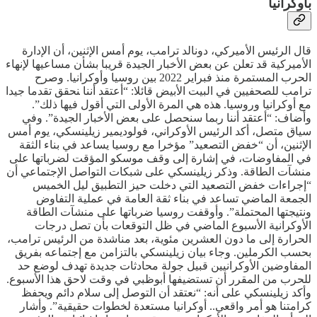
بأوكرانيا
قال ‌الرئيس الأميركي، دونالد ترامب، يوم أمس الإثنين، أن الإدارة
الأميركية قد تعلن عن بعض الأخبار الجيدة قريبا بشأن مساعيها ‌لإنهاء
الحرب المستمرة منذ فبراير 2022 بين روسيا وأوكرانيا. وصرح
ترامب للصحفيين في البيت الأبيض قائلا: “أعتقد أننا ‍نحقق تقدما جيدا
مع أوكرانيا وروسيا. هذه ‌هي المرة الأولى التي أقول فيها ذلك”.
وأضاف: “أعتقد ‌أننا ربما سنحصل على بعض الأخبار الجيدة”. وفي
سياق متصل، أكد الرئيس الأوكراني، فولوديمير زيلينسكي، يوم أمس
الإثنين، أن “خفض التصعيد” مؤخرا مع روسيا يساعد في بناء الثقة
في المفاوضات، في إشارة إلى وقف موسكو المؤقت لضرباتها على
منشآت الطاقة. وذكر زيلينسكي على شبكات التواصل الإجتماعي أن
“إجراءات خفض التصعيد التي دخلت حيز التطبيق ليل الخميس
الجمعة الماضي تساعد في بناء ثقة العامة في عملية التفاوض
ونتيجتها المحتملة”. وأوقفت روسيا ضرباتها على منشآت الطاقة
الأوكرانية الأسبوع الماضي في ظل التوقعات بأن تصل درجات
الحرارة إلى ما دون العشرين مئوية، بعد مناشدة من الرئيس ترامب،
بحسب الكرملين. وجاء بيان زيلينسكي بالتزامن مع إجتماعه بفريق
المفاوضين الأوكرانيين قبيل جولة محادثات جديدة تهدف لوضع حد
للحرب من المقرر أن تستضيفها أبوظبي في وقت لاحق هذا الأسبوع.
وأكد زيلينسكي على أنه: “نعتقد أن التوصل إلى سلام دائم ويحفظ
كرامتنا هو أمر واقعي.. أوكرانيا مستعدة لخطوات حقيقية”. وأشار