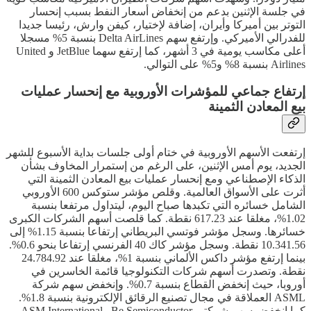
في جلسة الإثنين بدعم من إنخفاض أسعار النفط بسبب إنحسار
التوتر بين أميركا وأيران، إضافة لإختيار، كيفن وارش، رئيسا جديدا
للفدرالي الأميركي. وإرتفع سهم Delta AirLines بنسبة 5% مسجلا
أعلى مكاسب يومية في 3 أشهر، كما إرتفع سهما JetBlue و United
Airlines بنسبة 8% و5% على التوالي.
إرتفاع جماعي للمؤشرات الأوروبية مع إنحسار عمليات
بيع المعادن الثمينة
إرتفعت الأسهم الأوروبية في ختام أولى جلسات بداية الأسبوع للشهر
الجديد، يوم أمس الإثنين، على الرغم من إستمرار المخاوف بشأن
الذكاء الإصطناعي ومع إنحسار عمليات بيع المعادن الثمينة التي
أثرت على الأسواق العالمية. وقلص مؤشر ستوكس 600 الأوروبي
الشامل خسائره التي تكبدها صباح اليوم، ليتداول مرتفعا بنسبة
1.02%، مغلقا عند 617.23 نقطة. كما قلصت أسهم الشركات الكبرى
خسائرها. وسجل مؤشر فوتسي البريطاني إرتفاعا بنسبة 1.15% إلى
10.341.56 نقطة. وسجل مؤشر كاك 40 الفرنسي إرتفاعا بنحو 0.6%.
بينما إرتفع مؤشر داكس الألماني بنسبة 1%، مغلقا عند 24.784.92
نقطة. وتصدرت أسهم شركات التكنولوجيا قائمة الخاسرين في
أوروبا، حيث إنخفض القطاع بنسبة 0.7%. وإنخفض سهم شركة
ASML العملاقة في مجال تصنيع الرقائق الإلكترونية بنسبة 1.8%.
كما إنخفض سهم شركتي Be Semiconductor وASM International