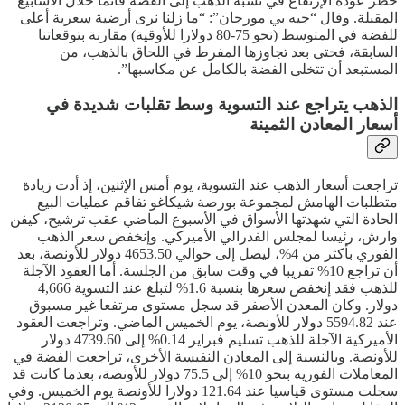
خطر عودة الإرتفاع في نسبة الذهب إلى الفضة قائما خلال الأسابيع
المقبلة. وقال “جيه بي مورجان”: “ما زلنا نرى أرضية سعرية أعلى
للفضة في المتوسط (نحو 75-80 دولارا للأوقية) مقارنة بتوقعاتنا
السابقة، فحتى بعد تجاوزها المفرط في اللحاق بالذهب، من
المستبعد أن تتخلى الفضة بالكامل عن مكاسبها”.
الذهب يتراجع عند التسوية وسط تقلبات شديدة في
أسعار المعادن الثمينة
تراجعت أسعار الذهب عند التسوية، يوم أمس الإثنين، إذ أدت زيادة
متطلبات الهامش لمجموعة بورصة شيكاغو تفاقم عمليات البيع
الحادة التي شهدتها الأسواق في الأسبوع الماضي عقب ترشيح، كيفن
وارش، رئيسا لمجلس الفدرالي الأميركي. وإنخفض سعر الذهب
الفوري بأكثر من 4%، ليصل إلى حوالي 4653.50 دولار للأونصة، بعد
أن تراجع 10% تقريبا ‌في وقت ​سابق من الجلسة. أما العقود الآجلة
للذهب فقد إنخفض سعرها بنسبة 1.6% لتبلغ عند التسوية 4,666
دولار. وكان المعدن الأصفر قد سجل مستوى مرتفعا غير مسبوق
عند 5594.82 دولار للأونصة، يوم الخميس الماضي. وتراجعت العقود
الأميركية الآجلة للذهب تسليم فبراير 0.14% إلى 4739.60 دولار
للأونصة. وبالنسبة إلى المعادن النفيسة الأخرى، تراجعت الفضة في
المعاملات الفورية بنحو 10% إلى 75.5 دولار للأونصة، بعدما كانت قد
سجلت مستوى قياسيا عند 121.64 دولارا للأونصة يوم الخميس. وفي