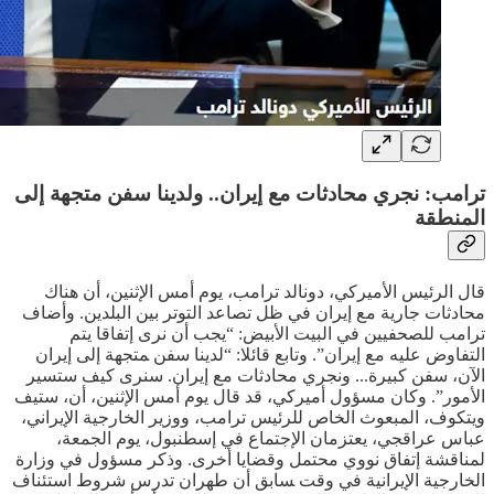
ترامب: نجري محادثات مع إيران.. ولدينا سفن متجهة إلى
المنطقة
قال الرئيس الأميركي، دونالد ترامب، يوم أمس الإثنين، أن هناك
محادثات جارية ‌مع إيران في ظل تصاعد التوتر بين البلدين. وأضاف
ترامب للصحفيين في البيت الأبيض: “يجب أن نرى إتفاقا يتم
التفاوض عليه مع إيران”. وتابع قائلا: “لدينا سفن ‍متجهة إلى إيران
الآن، سفن كبيرة... ونجري ‌محادثات مع إيران. سنرى كيف ‌ستسير
الأمور”. وكان ‌مسؤول أميركي، قد قال يوم أمس الإثنين، أن، ستيف
ويتكوف، المبعوث الخاص للرئيس ترامب، ‌ووزير الخارجية الإيراني،
عباس عراقجي، يعتزمان الإجتماع في إسطنبول، يوم الجمعة،
لمناقشة إتفاق نووي محتمل وقضايا أخرى. وذكر مسؤول في وزارة
الخارجية الإيرانية في وقت ‍سابق أن طهران تدرس شروط استئناف