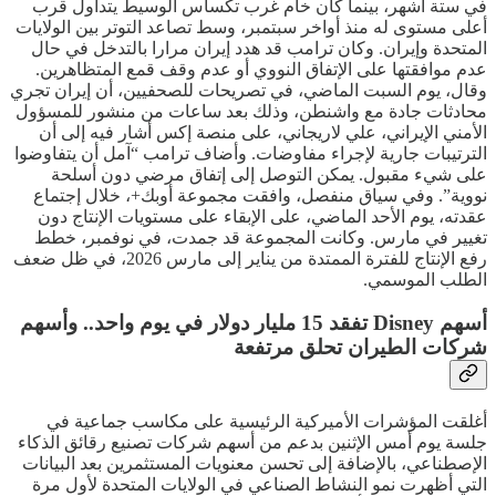
في ستة أشهر، بينما كان خام غرب تكساس الوسيط يتداول قرب
أعلى مستوى له منذ أواخر سبتمبر، وسط تصاعد التوتر بين الولايات
المتحدة وإيران. وكان ترامب قد هدد إيران مرارا بالتدخل في حال
عدم موافقتها على الإتفاق النووي أو عدم وقف قمع المتظاهرين.
وقال، يوم السبت الماضي، في تصريحات للصحفيين، أن إيران تجري
محادثات جادة مع واشنطن، وذلك بعد ساعات من منشور للمسؤول
الأمني الإيراني، علي لاريجاني، على منصة إكس أشار فيه إلى أن
الترتيبات جارية لإجراء مفاوضات. وأضاف ترامب “آمل أن يتفاوضوا
على شيء مقبول. يمكن التوصل إلى إتفاق مرضي دون أسلحة
نووية”. وفي سياق منفصل، وافقت مجموعة أوبك+، خلال إجتماع
عقدته، يوم الأحد الماضي، على الإبقاء على مستويات الإنتاج دون
تغيير في مارس. وكانت المجموعة قد جمدت، في نوفمبر، خطط
رفع الإنتاج للفترة الممتدة من يناير إلى مارس 2026، في ظل ضعف
الطلب الموسمي.
أسهم Disney تفقد 15 مليار دولار في يوم واحد.. وأسهم
شركات الطيران تحلق مرتفعة
أغلقت المؤشرات الأميركية الرئيسية على مكاسب جماعية في
جلسة يوم أمس الإثنين بدعم من أسهم شركات تصنيع رقائق الذكاء
الإصطناعي، بالإضافة إلى تحسن معنويات المستثمرين بعد البيانات
التي أظهرت نمو النشاط الصناعي في الولايات المتحدة لأول مرة