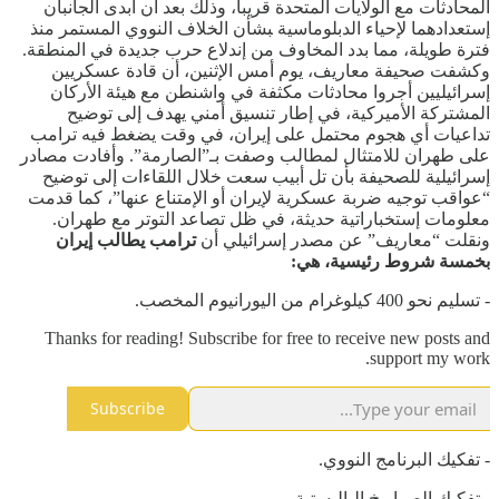
المحادثات مع الولايات المتحدة قريبا، وذلك بعد أن أبدى الجانبان
إستعدادهما لإحياء الدبلوماسية ‍بشأن الخلاف النووي المستمر منذ
فترة طويلة، مما ‌بدد المخاوف من إندلاع حرب جديدة في المنطقة.
وكشفت صحيفة معاريف، يوم أمس الإثنين، أن قادة عسكريين
إسرائيليين أجروا محادثات مكثفة في واشنطن مع هيئة الأركان
المشتركة الأميركية، في إطار تنسيق أمني يهدف إلى توضيح
تداعيات أي هجوم محتمل على إيران، في وقت يضغط فيه ترامب
على طهران للامتثال لمطالب وصفت بـ”الصارمة”. وأفادت مصادر
إسرائيلية للصحيفة بأن تل أبيب سعت خلال اللقاءات إلى توضيح
“عواقب توجيه ضربة عسكرية لإيران أو الإمتناع عنها”، كما قدمت
معلومات إستخباراتية حديثة، في ظل تصاعد التوتر مع طهران.
ونقلت “معاريف” عن مصدر إسرائيلي أن
ترامب يطالب إيران
بخمسة شروط رئيسية، هي:
- تسليم نحو 400 كيلوغرام من اليورانيوم المخصب.
Thanks for reading! Subscribe for free to receive new posts and
support my work.
Subscribe
- تفكيك البرنامج النووي.
- تفكيك الصواريخ الباليستية.