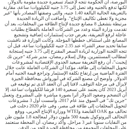
البورصة، أن الحكومة تتجه لإعتماد تسعيرة جديدة مقومة بالدولار،
لكنها تدفع بالجنيه وقد تصل إلى 3.75 جنيه للكيلووات/ ساعة، مقارنة
بالتعريفة الحالية البالغة 1.40 جنيه، والتى وصفتها المصادر بأنها “غير
مجزية ولا تغطى تكاليف الإنتاج”. وأضافت أن الزيادة الجديدة
مرتبطة بتشغيل 8 مصانع جديدة لإنتاج الطاقة من المخلفات، بعد أن
تقدمت وزارة البيئة وعدد من الشركات العاملة بالقطاع بطلبات
عاجلة لرفع التعريفة، بغرض جذب إستثمارات إضافية وتشجيع
المصانع على استئناف خططها المؤجلة. وكانت الوزارة قد ناقشت
سابقا تحديد سعر الشراء عند 2.35 جنيه للكيلووات/ ساعة، قبل أن
تتجه اللجنة الوزارية لزيادة السعر المقترح إلى 3.75 جنيه إستجابة
لمطالب المستثمرين. وقال إسلام رمضان، مدير شركة “جرين تك
إيجبت”، أن رفع التعريفة سيعيد الجدوى الإقتصادية لمشروعات
تحويل المخلفات إلى طاقة، مؤكدا أن الشركات العاملة عانت خلال
الفترة الماضية من إرتفاع تكلفة الإستثمار وتراجع قيمة الجنيه أمام
الدولار. وأوضح أن مصنع الشركة فى أبورواش بمحافظة الجيزة
لايزال فى مرحلة التوقف، لافتا إلى أن العقد الذى تم توقيعه فى
أبريل 2023 كان يعتمد على تسعيرة 140 قرشا للكيلووات /ساعة، إلا
أن التضخم وصعود الدولار أثرا بصورة مباشرة على المشروع. وتعمل
“جرين تك” فى السوق منذ عام 2017، وأسست أول 3 مشروعات
لتحويل المخلفات إلى طاقة فى مصر، وفى عام 2020 دخلت فى
تحالف مع OAK القابضة وWTEI ووزارة الإنتاج الحربى، ووقع
التحالف البروتوكول بقيمة 500 مليون دولار لمعالجة 1.8 مليون طن
من النفايات سنويا عبر 3 مراحل. وأكد رمضان، أن المحطة ستعتمد
على المخلفات المجمعة من محافظة الجيزة للحد من الدفن