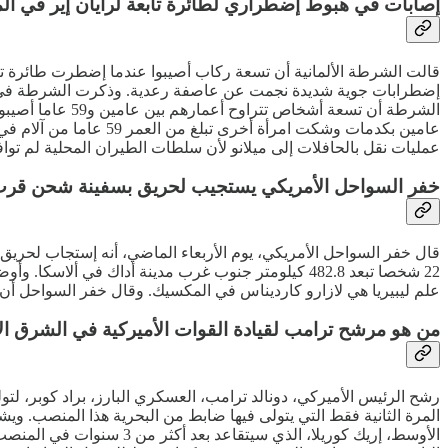
إصابات في هبوط إضطراري لطائرة تابعة لرايان إير في ألما
قالت الشرطة الألمانية أن تسعة ركاب أصيبوا عندما إضطرت طائرة تاب
الشرطة أن تسعة
عامين بكدمات وشكت امر
عمليات نقل بالحافلات إلى ميلانو لأن سلطات الطيران المحلية لم تو
خفر السواحل الأمريكي يستجيب لحريق بسفينة شحن قرب
22 شخصا تبعد 482.8 كيلومتر جنوب غرب مدينة أداك ف
علم ليبيريا هي لازارو كارديناس في المكسيك. وقال خفر السواحل أن
من هو مرشح ترامب لقيادة القوات الأميركية في الشرق ا
رشح الرئيس الأميركي، دونالد ترامب، العسكري البارز، براد كوبر، لتو
المرة الثانية فقط التي يتولى فيها ضابط من البحرية هذا المنصب. ويش
الأوسط، إريك كوريلا، ال