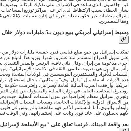
بشأن الخطة، بسبب الإكتظاظ الذي أثر على مراكز توزيع المساعدات الت
إشراك منظمات غير حكومية ذات خبرة في إدارة عمليات الإغاثة في غ
وفقا للمصدرين.
وسيط إسرائيلي أمريكي يبيع ديون بـ5 مليارات دولار خلال حرب غزة
تمكنت إسرائيل من جمع مبلغ قياسي قدره خمسة مليارات دولار من خلال 
السندات للأفراد والمستثمرين المؤسسيين في الولايات المتحدة وبحجم أقل
من الأسواق الدولية، والإكتتابات الخاصة، ومبيعات السندات الإسرائي
لأنهم يحصلون على عائد قوي وثابت على إستثماراتهم، وفي الوقت نفسه
بعد واقعة الميناء.. فرنسا تعلق على "بيع الأسلحة لإسرائيل