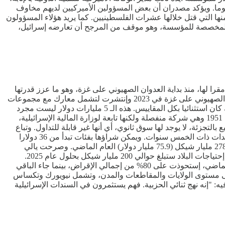
جاكسون، الذي ساعد في الإشراف على تفكيك الوكالة. ويضيف المصدر أن إسرائيل طلبت الأموال لتغطية عمليات المؤسسة لمدة 180 يوما. ويؤكد مصدران أن بعض المسؤولين الأميركيين لديهم مخاوف
ها التي قتل خلالها عشرات الفلسطينيين. كما يريد هؤلاء المسؤولون
ل المخصصة للمؤسسة، وهو موقف من المرجح أن تعارضه إسرائيل،
ا لها، منذ بداية العدوان الصهيوني على غزة، وهو ما عزز قدرتها
على تمويل الصراع المستمر منذ عشرين شهرا. ويزيد هذا المبلغ عن ضعف المبلغ الذي جمعته المنظمة في فترات زمنية مماثلة قبل العدوان الصهيوني على غزة في 2023 وإنتشرت لتشمل معارك مع مجموعات
أخرى مدعومة من إيران. وقال داني نافيه، الرئيس والمدير التنفيذي لشركة سندات إسرائيل: "غير السابع من أكتوبر كل شيء. لكن ما تلا ذلك كان استثنائيا بكل المقاييس. هذه الـ 5 مليارات دولار ليست مجرد
رأس مال، بل هي تصويت عالمي بالثقة في الاقتصاد الإسرائيلي". وتبيع شركة "إسرائيل بوندز"، التي تم تسجيلها في الولايات المتحدة منذ عام 1951 وهي شركة منفصلة ولكنها تابعة لوزارة المالية الإسرائيلية،
لتجزئة، لا يوجد لها سوق ثانوي، أي أنها غير قابلة للتداول. وتباع
هذه الأدوات بأسماء مثل "مازل توف" و"مكابي"، بآجال إستحقاق تتراوح بين سنة وخمس عشرة سنة، وعوائد تتراوح بين 4.86% و5.44% للسندات ذات الخمس سنوات. ويمكن شراؤها بفئات تبدأ من 36 دولارا
أمريكيا. وأرهقت الحرب المالية العامة لإسرائيل، وإقترضت حكومة رئيس وزراء كيان الإحتلال الإسرائيلي، بنيامين نتنياهو، مبلغا قياسيا بلغ 278.4 مليار شيكل (75.9 مليار دولار) العام الماضي. وصرحت يالي
روتنبرغ، المحاسبة العامة في وزارة المالية والمسؤولة عن إدارة الدين السيادي الإسرائيلي، لوكالة بلومبرغ في وقت سابق من هذا العام بأن إحتياجات البلاد ستبلغ حوالي 200 مليار شيكل بحلول عام 2025.
وتجري إسرائيل معظم إقتراضها من سوق السندات المحلية، حيث يحرك الطلب مستثمرون مؤسسيون ذوو موارد مالية ضخمة. وفي العام الماضي، إستحوذت على 80% من إجمالي الإقراض، بينما جاء الباقي
ة على مستوى الولايات والمقاطعات والمدن، وتشمل نيويورك وتكساس
الم بيتش في فلوريدا، التي تمتلك سندات سيادية إسرائيلية بقيمة 700 مليون دولار. وقال نافيه: "إنه نهج ثنائي الحزبية. فهم يستثمرون في السندات الإسرائيلية