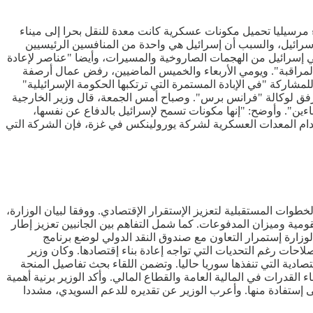
مرسيليا تحميل مكونات عسكرية كانت معدة للنقل بحرا إلى ميناء
إسرائيل، والسبب أن إسرائيل هي واحدة من المنافسين الرئيسيين
ي إسرائيل من الهجمات الصاروخية والمسيرات، وأيضا "عناصر لإعادة
ع لمراقبة". ويومي الأربعاء والخميس الماضيين، رفض عمال أرصفة
ركة "في الإبادة المستمرة التي ترتكبها الحكومة الإسرائيلية"
مرفق لوكالة "فرانس برس". وصباح أمس الجمعة، قال وزير الخارجية
ءين". وأوضح: "إنها مكونات تسمح لإسرائيل بالدفاع عن نفسها،
دام المعدات العسكرية لشركة يورولينكس في غزة، فإن الشركة التي
طوات المستقبلية لتعزيز الإستقرار الإقتصادي. ووفقا لبيان الوزارة،
مية وميزان المدفوعات. كما شمل التفاهم بين الجانبين تعزيز إطار
وزارة إستمرار التعاون مع صندوق النقد الدولي لوضع برنامج
ات رغم التحديات التي تواجه إعادة بناء إقتصادها. وكان وزير
دية التي تنفذها سوريا حاليا. وتضمن اللقاء بحث تفاصيل المنحة
ل تقديم المساعدة الفنية وبناء القدرات في المالية العامة والقطاع المالي. وأكد الوزير برنية أهمية
 إستفادة منها. وأعرب الوزير عن تقديره للدعم السويدي، مشددا