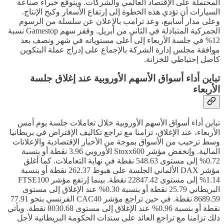
المحتملة على الإقتصاد العالمي والشركات. ويتوقع خبراء صناعة
السيارات أن تؤدي هذه الخطوة إلى إرتفاع الأسعار وكبح الإنتاج.
وعلى مدار أسابيع، وعد ترامب بالإعلان عن سلسلة من الرسوم
الجمركية المتبادلة في الثاني من أبريل. وقفز سهم Gamestop نسبة
12% في جلسة الأربعاء إلى أعلى مستوياته في شهر ونصف بعد
موافقة مجلس إدارة الشركة بالإجماع على إدراج عملة البتكوين
كأصل إحتياطي للخزانة.
تباين أداء أسواق الأسهم الأوروبية عند إغلاق جلسة
الأربعاء
تباين أداء أسواق الأسهم الأوروبية خلال تعاملات جلسة يوم أمس
الأربعاء، عند الإغلاق، تزامنا مع تراجع تكاليف الإقتراض في بريطانيا
وسط ترحيب من الأسواق بموجة من الأخبار الإقتصادية والإعلانات
المالية. وإنخفض مؤشر Stoxx600 الأوروبي 3.96 نقطة أو بنسبة
0.72% إلى مستوى 548.63 نقطة في نهاية التعاملات. كما أغلق
مؤشر DAX الألماني الجلسة على هبوط 262.37 نقطة أو بنسبة
1.14% إلى مستوى 22847.42 نقطة. بينما إرتفع مؤشر FTSE100
البريطاني 25.79 نقطة أو بنسبة 0.30% عند الإغلاق إلى مستوى
8689.59 نقطة. في حين تراجع مؤشر CAC40 الفرنسي بنحو 77.91
نقطة أو بنسبة 0.96% عند الإغلاق إلى مستوى 8030.68 نقطة. ويأتي
ذلك تزامنا مع تراجع العائد على سندات الحكومة البريطانية لأجل