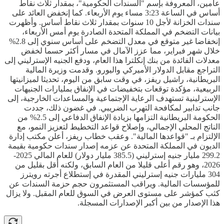
عامين، المعروفة بإسم "السندات الحكومية"، بمقدار ثلاث نقاط
أساس في الساعة 3:23 مساء يوم الأربعاء. كما إنخفض العائد على
سندات الخزانة لأجل 10 سنوات بمقدار ثلاث نقاط أساس. وأظهرت
بيانات التضخم في المملكة المتحدة الصادرة يوم أمس الأربعاء،
إنخفاضا غير متوقع في معدل التضخم على أساس سنوي إلى 2.8%
خلال شهر فبراير، مما عزز الآمال في مسار أكثر حسما لخفض
معدلات الفائدة من بنك إنكلترا هذا العام، ودفع الجنيه الإسترليني إلى
التراجع مقابل الدولار الأميركي واليورو. وقدمت وزيرة المالية
البريطانية، راشيل ريفز، في وقت سابق من اليوم، تحديثا لميزانيتها
الربيعية، مؤكدة توقعات بتخفيضات في الإنفاق بمليارات الجنيهات
الإسترلينية تستهدف الرعاية الإجتماعية والمساعدات الخارجية، إلى
جانب تدابير لمكافحة التهرب الضريبي. في غضون ذلك، جددت
الحكومة البريطانية التزامها بزيادة الإنفاق الدفاعي إلى 2.5% من
الناتج المحلي الإجمالي، وإصلاح قواعد التخطيط لتعزيز النمو، مع
الإلتزام بـ "قواعدها المالية". وعقب خطاب ريفز، أعلن مكتب إدارة
الديون في المملكة المتحدة عن عزمه إصدار سندات حكومية بقيمة
299.2 مليار جنيه إسترليني (385.5 مليار دولار) للعام المالي 2025-
2026، وهو رقم أعلى قليلا من العام السابق، ولكنه أقل بقليل من
304 مليارات جنيه إسترليني المقدرة في إستطلاع أجرته رويترز
للمؤسسات المالية. ويراقب المستثمرون حجم حزمة السندات عن
كثب كمؤشر على مستوى العرض في السوق للعام المقبل. ولا يزال
هذا الإصدار من بين أكبر الإصدارات المسجلة.