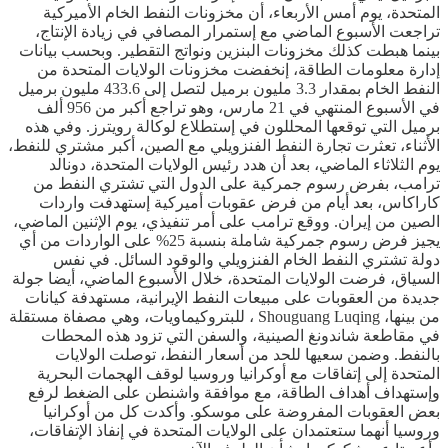
المتحدة، يوم أمس الأربعاء، أن مخزونات النفط الخام الأميركية
تراجعت الأسبوع الماضي مع إستمرار المصافي في زيادة الإنتاج،
بينما هبطت كذلك مخزونات البنزين ونواتج التقطير. وبحسب بيانات
إدارة معلومات الطاقة، إنخفضت مخزونات الولايات المتحدة من
النفط الخام بمقدار 3.3 مليون برميل لتصل إلى 433.6 مليون برميل
في الأسبوع المنتهي في 21 مارس، وهو تراجع أكبر من 956 ألف
برميل التي توقعها المحللون في إستطلاع لوكالة رويترز. وفي هذه
الأثناء، تعثرت تجارة النفط الفنزويلي مع الصين، أكبر مشتري للنفط،
يوم الثلاثاء الماضي، بعد أن هدد رئيس الولايات المتحدة، دونالد
ترامب، بفرض رسوم جمركية على الدول التي تشتري النفط من
كاراكاس، بعد أيام من فرض عقوبات أميركية إستهدفت واردات
الصين من إيران. ووقع ترامب على أمر تنفيذي، يوم الإثنين الماضي،
يجيز فرض رسوم جمركية شاملة بنسبة 25% على الواردات من أي
دولة تشتري النفط الخام الفنزويلي والوقود السائل. في نفس
السياق، فرضت الولايات المتحدة، خلال الأسبوع الماضي، أيضا جولة
جديدة من العقوبات على مبيعات النفط الإيرانية، مستهدفة كيانات
من بينها، Shouguang Luqing ، للبتروكيماويات، وهي مصفاة مستقلة
في مقاطعة شاندونغ الصينية، والسفن التي تزود هذه المحطات
بالنفط. وضمن سعيها للحد من أسعار النفط، توصلت الولايات
المتحدة إلى إتفاقات مع أوكرانيا وروسيا لوقف الهجمات البحرية
وإستهداف أهداف الطاقة، مع موافقة واشنطن على الضغط لرفع
بعض العقوبات المفروضة على موسكو. وأكدت كل من أوكرانيا
وروسيا أنهما ستعتمدان على الولايات المتحدة في إنفاذ الإتفاقات،