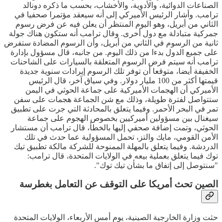
الصناعات الدوائية، والأدوية، والأخشاب، بحسب ما ذكره دونالد
ترامب. وأشار الرئيس الأميركي إلى أنه سيعقد مؤتمرا صحفيا في
الثاني من أبريل، وهو اليوم المنتظر أن يعلن فيه عن فرض رسوم
جمركية متبادلة مع دول أخرى. وقال ترامب أنه ستكون هناك جولة
ثانية من الرسوم في الثاني من أبريل، وأن الرسوم المضادة ستفرض
على جميع الدول بدءا من ذلك اليوم. من جانبه، قال مسؤول بإدارة
ترامب أنه سيتم فرض الرسوم المتعلقة بالسيارات على الشاحنات
الخفيفة أيضا، متوقعا أن توفر تلك الرسوم إيرادات سنوية جديدة
قيمتها أكثر من 100 مليار دولار. وفي سياق آخر، قال الرئيس
الأميركي أن الهجمات الأميركية على جماعة الحوثي في اليمن
ستتواصل لفترة طويلة، وذلك مع شن الجماعة هجمات على سفن
تمر في البحر الأحمر. وفيما يتعلق بالمحادثة التي جرت على تطبيق
سيغنال بين مسؤولين أميركيين بخصوص الهجوم على جماعة
الحوثي، وتمت إضافة صحفي إليها بالخطأ، قال ترامب أن مستشار
الأمن القومي، مايك والتز، تحمل المسؤولية عما حدث في تلك
الدردشة. وفيما يتعلق بالمهلة الممنوحة للشركة مالكة تطبيق تيك
توك فيما يتعلق بعملية بيعه في الولايات المتحدة، قال ترامب:
"سنتوصل إلى إتفاق ما بشأن تيك توك".
الصين تحث أمريكا على التوقف عن التعامل بغطرسة
حثت وزارة الخارجية الصينية، يوم أمس الأربعاء، الولايات المتحدة