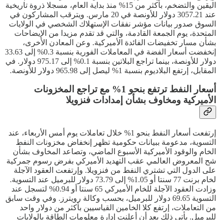
اليقين والتضخم، بأكثر من 15% منذ بداية العام، مسجلا ذروة تاريخية
عند 3057.21 دولار للأونصة في 20 مارس. ويترقب المشاركون في
السوق صدور بيانات مؤشر نفقات الإستهلاك الشخصي في الولايات
المتحدة، يوم الجمعة القادمة، والتي قد تقدم مزيدا من الإيضاحات
بشأن مسار تخفيضات الفائدة الأميركية. وعن المعادن الأخرى،
إنخفضت أسعار الفضة في المعاملات الفورية بنسبة 0.3% إلى 33.63
دولار للأونصة، بينما تراجع البلاتين بنسبة 0.1% إلى 975.17 دولار. في
المقابل، إرتفع البلاديوم بنسبة 1% ليصل إلى 965.98 دولار للأونصة.
أسعار النفط ترتفع بنحو 1% مع تراجع المخزونات
الأميركية ومخاوف بشأن إمدادات فنزويلا
إرتفعت أسعار النفط بنحو 1% خلال تعاملات يوم أمس الأربعاء، عند
التسوية، مدعومة ببيانات حكومية تظهر إنخفاض مخزونات النفط
الخام والوقود الأميركية الأسبوع الماضي، وتصاعد المخاوف بشأن
شح المعروض العالمي عقب التهديد الأميركي بفرض رسوم جمركية
على الدول التي تشتري النفط من فنزويلا. وإرتفعت العقود الآجلة
لخام برنت 77 سنتا أو 1.05% إلى 73.79 دولار للبرميل عند التسوية.
وزادت العقود الآجلة للخام الأميركي 65 سنتا أو 0.94% لتسجل عند
التسوية 69.65 دولار للبرميل، بحسب وكالة رويترز. وفي وقت سابق
من التعاملات، إرتفع كلا الخامين القياسيين بأكثر من دولار واحد
للبرميل. يأتي ذلك بعد أن أعلنت إدارة معلومات الطاقة بالولايات