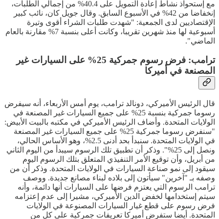
مع إستحواذ نشاط إعادة التمويل على 40.4% من إجمالي الطلبات،
إنخفاضا من 42% في الأسبوع السابق. وقال جويل كان، نائب كبير
الإقتصاديين لدى الجمعية: "شهدت طلبات الشراء أقوى وتيرة
أسبوعية لها منذ شهرين تقريبا، وكانت أعلى بنسبة 7% مقارنة بالعام
الماضي".
ترامب: فرض رسوم جمركية 25% على السيارات غير
المصنعة في أميركا
قال الرئيس الأميركي، دونالد ترامب، يوم أمس الأربعاء، أنه سيفرض
رسوما جمركية بنسبة 25% على جميع السيارات غير المصنعة في
الولايات المتحدة. وأضاف الرئيس الأميركي في مكتبه بالبيت الأبيض:
"سنفرض رسوما جمركية 25% على جميع السيارات غير المصنعة
في الولايات المتحدة. سنبدأ بحد أدنى 2.5%، وهو الأساس الحالي،
ونصل إلى 25%". وذكر أن تطبيق تلك الرسوم سيبدأ من اليوم الثاني
من أبريل، وأن توقيع الأمر التنفيذي المتعلق بتلك الرسوم اليوم
سيقود إلى نمو صناعة السيارات في الولايات المتحدة. وذكر أن من
وصفه بـ "آخرين" سيأتون إلى بلاده لبناء مصانع جديدة. ووصف
ترامب الرسوم التي يعتزم فرضها على السيارات أنها دائمة، وأنه
سيتم إستخدامها لخفض الدين الأميركي، مشيرا إلى عدم إعتزامه
فرض رسوم على قطع غيار السيارات المصنوعة في الولايات
المتحدة. أيضا ستفرض أميركا تعريفات جمركية على كل من