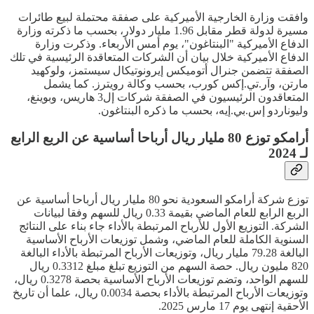
وافقت وزارة الخارجية الأميركية على صفقة محتملة لبيع طائرات
مسيرة لدولة قطر مقابل 1.96 مليار دولار، بحسب ما ذكرته وزارة
الدفاع الأميركية "البنتاغون"، يوم أمس الأربعاء. وذكرت وزارة
الدفاع الأميركية خلال بيان أن الشركات المتعاقدة الرئيسية في تلك
الصفقة تتضمن جنرال أتوميكس إيرونوتيكال سيستمز، ولوكهيد
مارتن، وآر.تي.إكس كورب، بحسب وكالة رويترز. كما يشمل
المتعاقدون الرئيسيون في الصفقة شركات إل3 هاريس، وبوينغ،
وليوناردو إس.بي.إيه، بحسب ما ذكره البنتاغون.
أرامكو توزع 80 مليار ريال أرباحا أساسية عن الربع الرابع
لـ 2024
توزع شركة أرامكو السعودية نحو 80 مليار ريال أرباحا أساسية عن
الربع الرابع للعام الماضي بقيمة 0.33 ريال للسهم وفقا لبيانات
الشركة. التوزيع الأول للأرباح المرتبطة بالأداء جاء بناء على النتائج
السنوية الكاملة للعام الماضي، وشمل توزيعات الأرباح الأساسية
البالغة 79.28 مليار ريال، وتوزيعات الأرباح المرتبطة بالأداء البالغة
820 مليون ريال. حصة السهم من التوزيع تبلغ مبلغ 0.3312 ريال
للسهم الواحد، وتضم توزيعات الأرباح الأساسية بحصة 0.3278 ريال،
وتوزيعات الأرباح المرتبطة بالأداء بحصة 0.0034 ريال، علما أن تاريخ
الأحقية إنتهى يوم 17 مارس 2025.