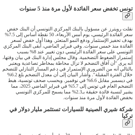
تونس تخفض سعر الفائدة لأول مرة منذ 5 سنوات
نقلت رويترز عن مسؤول بالبنك المركزي التونسي أن البنك خفض
سعر الفائدة الرئيسي، يوم أمس الأربعاء، 50 نقطة أساس إلى 7.5%
بهدف تحفيز الإستثمار ودفع النمو المتعثر. وهذا أول خفض لسعر
الفائدة منذ خمس سنوات. وفي فبراير الماضي، أبقى البنك المركزي
التونسي على سعر الفائدة الرئيسي دون تغيير عند 8% بسبب
إستمرار الضغوط التضخمية. وقال مجلس إدارة البنك في بيان وقتها،
أنه يرى "أن آفاق التضخم لا تزال محاطة بمخاطر تصاعدية ويعتبر
بالتالي أنه من الضروري الإستمرار في دعم المسار التنازلي للتضخم
خلال الفترة المقبلة". وأشار البيان إلى أن معدل التضخم بلغ 6.2%
في ديسمبر مقابل 6.6% في نوفمبر. وبحسب صحف تونسية، هبط
التضخم العام في تونس إلى 5.7% في فبراير الماضي 2025، مما
يشير لنسبة فائدة حقيقة بـ2.3% مما يسمح للمركزي التونسي
بخفض الفائدة لأول مرة منذ سنوات.
شركة شيري الصينية للسيارات تستثمر مليار دولار في
تركيا