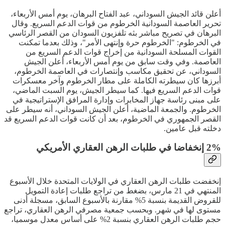
أعلن قائد الجيش السوداني، عبد الفتاح البرهان، يوم أمس الأربعاء،
تحرير العاصمة السودانية الخرطوم من قوات الدعم السريع. وقال
البرهان في تصريح مباشر بثه تلفزيون السودان من القصر الرئاسي
في الخرطوم: "الخرطوم حرة وإنتهى الأمر"، وذلك بعدما تمكنت
القوات المسلحة السودانية من إخراج قوات الدعم السريع من
العاصمة. وفي وقت سابق من يوم أمس الأربعاء، أعلن الجيش
السوداني، عن تحقيق مكاسب وإنتصارات في العاصمة الخرطوم،
أبرزها كان سيطرته الكاملة على مطار الخرطوم وآخر معسكرات
قوات الدعم السريع فيها. كما سيطر الجيش، يوم السبت الماضي،
على مبنى رئاسة جهاز المخابرات وإدارة المرافق الإستراتيجية في
الخرطوم. والجمعة الماضية، أعلن الجيش السوداني، أنه سيطر على
القصر الجمهوري في الخرطوم، بعد أن كانت قوات الدعم السريع قد
دخلته قبل عامين.
2% إنخفاضا في طلبات الرهن العقاري الأمريكي
إنخفضت طلبات الرهن العقاري في الولايات المتحدة خلال الأسبوع
المنتهي في 21 مارس، بضغط من تراجع طلبات إعادة التمويل
للقروض القديمة بنسبة 5% مقارنة بالأسبوع السابق، مسجلة أدنى
مستوى لها في شهر. وبحسب جمعية مصرفي الرهن العقاري، تراجع
حجم طلبات الرهن العقاري بنسبة 2% على أساس معدل موسميا،