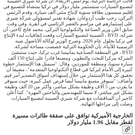
قالت الرئاسة التركية، يوم أمس الأربعاء، أن شركة شيري الصينية
لتصنيع السيارات ستستثمر مليار دولار في تركيا بمنشأة للتصنيع في
إقليم سمسون بطاقة سنوية لإنتاج مئتي ألف سيارة. وقدم الرئيس
التركي، رجب طيب أردوغان، شهادة تقدير لمسؤولي شركة شيري
على إستثمارهم في مراسم بالقصر الرئاسي في أنقرة. وفي وقت
سابق أعلن وزير الصناعة والتكنولوجيا التركي، محمد فاتح كاجير، أن
شركة، BYD ، الصينية لتصنيع السيارات وقعت إتفاقيات لبدء الإنتاج
في تركيا بحلول عام 2026. وصرح الوزير لوكالة الأناضول شبه
الرسمية للأنباء، بأن الحكومة التركية خصصت مساحة لشركة،
BYD ، في المنطقة الصناعية بمانيسا غرب تركيا، حيث ستنشئ
الشركة مركزا للبحث والتطوير، ومصنعا قادرا على إنتاج 150 ألف
سيارة سنويا، ومنطقة للموردين. وقال: "سيمثل هذا الإستثمار خطوة
كبيرة إلى الأمام لتركيا في قطاع التكنولوجيا المتقدمة"، مضيفا أن
تحقيق كل هذا الإستثمار من خلال إستهداف أسواق التصدير أمر قيم.
وأضاف: "سيوفر مصنع مانيسا أيضا فرص عمل كبيرة، حيث سيوفر
ما يقرب من 5 آلاف وظيفة بشكل مباشر، وأكثر من 20 ألف وظيفة
بشكل غير مباشر، لا سيما للمهندسين والباحثين المهرة". كما أعلن
كاجير أن المناقشات مع شركة شيري الصينية لتصنيع السيارات
وصلت إلى مراحلها النهائية.
الخارجية الأميركية توافق على صفقة طائرات مسيرة
لقطر مقابل 1.96 مليار دولار