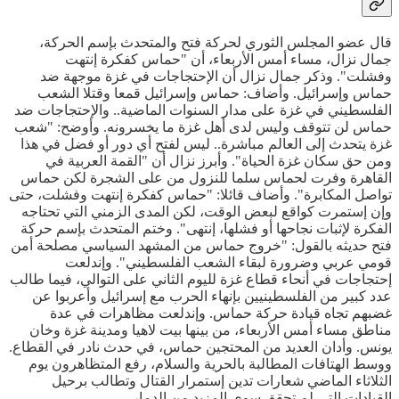
قال عضو المجلس الثوري لحركة فتح والمتحدث بإسم الحركة،
جمال نزال، مساء أمس الأربعاء، أن "حماس كفكرة إنتهت
وفشلت". وذكر جمال نزال أن الإحتجاجات في غزة موجهة ضد
حماس وإسرائيل. وأضاف: حماس وإسرائيل قمعا وقتلا الشعب
الفلسطيني في غزة على مدار السنوات الماضية.. والإحتجاجات ضد
حماس لن تتوقف وليس لدى أهل غزة ما يخسرونه. وأوضح: "شعب
غزة يتحدث إلى العالم مباشرة.. ليس لفتح أي دور أو فضل في هذا
ومن حق سكان غزة الحياة". وأبرز نزال أن "القمة العربية في
القاهرة وفرت لحماس سلما للنزول من على الشجرة لكن حماس
تواصل المكابرة". وأضاف قائلا: "حماس كفكرة إنتهت وفشلت، حتى
وإن إستمرت كواقع لبعض الوقت، لكن المدى الزمني التي تحتاجه
الفكرة لإثبات نجاحها أو فشلها، إنتهى". وختم المتحدث بإسم حركة
فتح حديثه بالقول: "خروج حماس من المشهد السياسي مصلحة أمن
قومي عربي وضرورة لبقاء الشعب الفلسطيني". وإندلعت
إحتجاجات في أنحاء قطاع غزة لليوم الثاني على التوالي، فيما طالب
عدد كبير من الفلسطينيين بإنهاء الحرب مع إسرائيل وأعربوا عن
غضبهم تجاه قيادة حركة حماس. وإندلعت مظاهرات في عدة
مناطق مساء أمس الأربعاء، من بينها بيت لاهيا ومدينة غزة وخان
يونس. وأدان العديد من المحتجين حماس، في حدث نادر في القطاع.
ووسط الهتافات المطالبة بالحرية والسلام، رفع المتظاهرون يوم
الثلاثاء الماضي شعارات تدين إستمرار القتال وتطالب برحيل
القيادات التي لم تحقق سوى المزيد من الدمار.