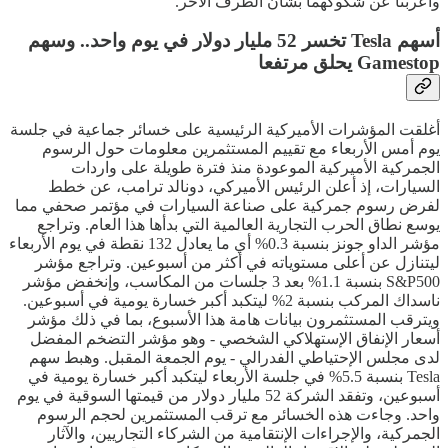
وأعربتا عن شكوكهما بشأن الطرف الآخر.
أسهم Tesla تخسر 52 مليار دولار في يوم واحد.. وسهم
Gamestop يحلق مرتفعا
أغلقت المؤشرات الأميركية الرئيسية على خسائر جماعية في جلسة
يوم أمس الأربعاء مع تقييم المستثمرين معلومات حول الرسوم
الجمركية الأميركية الموعودة منذ فترة طويلة على واردات
السيارات، إذ أعلن الرئيس الأميركي، دونالد ترامب، عن خطط
لفرض رسوم جمركية على صناعة السيارات في مؤتمر صحفي مما
يوسع نطاق الحرب التجارية العالمية التي بدأها هذا العام. وتراجع
مؤشر الداو جونز بنسبة 0.3% أي ما يعادل 132 نقطة في يوم الأربعاء
ليتنازل عن أعلى مستوياته في أكثر من أسبوعين. وتراجع مؤشر
S&P500 بنسبة 1.1% بعد 3 جلسات من المكاسب، وإنخفض مؤشر
ناسداك المركب بنسبة 2% ليتكبد أكبر خسارة يومية في أسبوعين.
ويترقب المستثمرون بيانات هامة هذا الأسبوع، بما في ذلك مؤشر
أسعار الإنفاق الإستهلاكي الشخصي - وهو مؤشر التضخم المفضل
لدى مجلس الإحتياطي الفدرالي - يوم الجمعة المقبل. وهبط سهم
Tesla بنسبة 5.5% في جلسة الأربعاء ليتكبد أكبر خسارة يومية في
أسبوعين، وتفقد الشركة 52 مليار دولار من قيمتها السوقية في يوم
واحد. وجاءت هذه الخسائر مع ترقب المستثمرين لحجم الرسوم
الجمركية، والإجراءات الإنتقامية من الشركاء التجاريين، والآثار