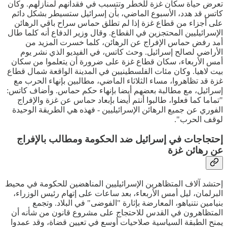
تعرض حياة سكان غزة للخطر وتتسبب في فقدانهم لمنازلهم. وكان
كاتس قد هدد، الأسبوع الماضي، بأن إسرائيل ستسيطر بشكل دائم
على أجزاء من قطاع غزة إذا لم تطلق حماس سراح باقي الرهائن
الإسرائيليين المحتجزين في القطاع. وقال وزير الدفاع أنه كلما طال
أمد رفض حماس الإفراج عن الرهائن، كلما خسرت المزيد من
الأراضي لصالح إسرائيل. وحث كاتس، في الفيديو الذي نشر يوم
أمس الأربعاء، سكان قطاع غزة على ضرورة أن يتعلموا من سكان
بيت لاهيا. وكان مئات الفلسطينيين في المدينة الواقعة شمال قطاع
غزة قد تظاهروا، مساء الثلاثاء الماضي، مطالبين بإنهاء الحرب مع
إسرائيل، مع مطالبة بعضهم أيضا بإنهاء حكم حماس. وأضاف كاتس:
"تماما كما فعلوا، طالبوا أنتم أيضا بإبعاد حماس عن غزة والإفراج
الفوري عن جميع الرهائن الإسرائيليين - فهذه هي الطريقة الوحيدة
لوقف الحرب".
إحتجاجات في إسرائيل ضد الحكومة ومطالب بالإفراج
عن رهائن غزة
إحتشد آلاف المتظاهرين الإسرائيليين المناهضين للحكومة في محيط
البرلمان، ليل أمس الأربعاء، بعد ساعات على إتهام رئيس الوزراء،
بنيامين نتنياهو، المعارضة بإثارة "الفوضى" في البلاد. وتجمع
المتظاهرون في القدس للاحتجاج على مشروع قانون من شأنه أن
يمنح الطبقة السياسية صلاحيات أوسع في تعيين قضاة، وقد عمدوا