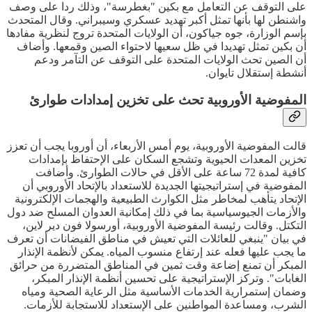
على التوقف عن التعامل مع بكين "بغطرسة"، وذلك ردا على وصف
واشنطن لها بأنها تمثل أكبر تهديد عسكري وسيبراني. وقال المتحدث
بإسم الوزارة، جوه جياكون، أن الولايات المتحدة تروج لنظرية مفادها
أن بكين تمثل تهديدا في ظل سعيها لاحتواء الصين وقمعها. وأضاف
أن الصين تحث الولايات المتحدة على التوقف عن التآمر ودعم
أنشطة إستقلال تايوان.
المفوضية الأوروبية تحث على تخزين إمدادات طوارئ
قالت المفوضية الأوروبية، يوم أمس الأربعاء، أن أوروبا يجب أن تعزز
تخزين المعدات الحيوية وتشجع السكان على الإحتفاظ بإمدادات
كافية لمدة 72 ساعة على الأقل في حالات الطوارئ. وأضافت
المفوضية في إستراتيجيتها الجديدة للاستعداد بالإتحاد الأوروبي أن
الإتحاد يتأهب لمخاطر مثل الكوارث الطبيعية والهجمات الإلكترونية
والأزمات الجيوسياسية بما في ذلك إمكانية العدوان المسلح ضد دول
التكتل. وقالت رئيسة المفوضية الأوروبية، أورسولا فون دير لاين،
في بيان "ينبغي للعائلات التي تعيش في مناطق الفيضانات أن تعرف
ما يجب عليها فعله عند إرتفاع منسوب المياه. يمكن لأنظمة الإنذار
المبكر أن تمنع إضاعة وقت ثمين في المناطق المتضررة من حرائق
الغابات". وتركز الإستراتيجية على تحسين أنظمة الإنذار المبكر،
وضمان إستمرارية الخدمات الأساسية مثل الرعاية الصحية ومياه
الشرب، ومساعدة المواطنين على الإستعداد للاستجابة للأزمات.