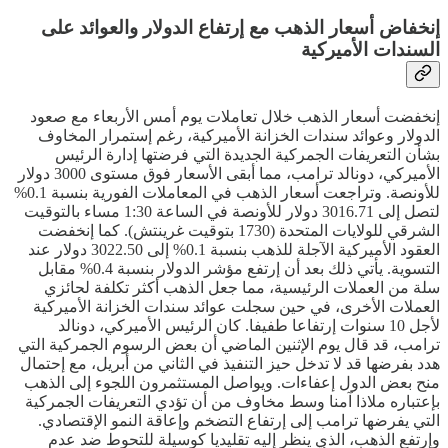
إنخفاض أسعار الذهب مع إرتفاع الدولار والعوائد على
السندات الأميركية
إنخفضت أسعار الذهب خلال تعاملات يوم أمس الأربعاء مع صعود
الدولار وعوائد سندات الخزانة الأميركية، رغم إستمرار المخاوف
بشأن التعريفات الجمركية الجديدة التي فرضتها إدارة الرئيس
الأميركي، دونالد ترامب، مما أبقى الأسعار فوق مستوى 3000 دولار
للأونصة. وتراجعت أسعار الذهب في المعاملات الفورية بنسبة 0.1%
لتصل إلى 3016.71 دولار للأونصة في الساعة 1:30 مساء بالتوقيت
الشرقي للولايات المتحدة (1730 بتوقيت غرينتش). كما إنخفضت
العقود الأميركية الآجلة للذهب بنسبة 0.1% إلى 3022.50 دولار عند
التسوية. يأتي ذلك بعد أن إرتفع مؤشر الدولار بنسبة 0.4% مقابل
سلة من العملات الرئيسية، مما جعل الذهب أكثر تكلفة لحائزي
العملات الأخرى، في حين سجلت عوائد سندات الخزانة الأميركية
لأجل 10 سنوات إرتفاعا طفيفا. كان الرئيس الأميركي، دونالد
ترامب، قد قال يوم الإثنين الماضي أن بعض الرسوم الجمركية التي
هدد بفرضها قد لا تدخل حيز التنفيذ في الثاني من أبريل، مع إحتمال
منح بعض الدول إعفاءات. ويواصل المستثمرون اللجوء إلى الذهب
بإعتباره ملاذا آمنا وسط مخاوف من أن تؤدي التعريفات الجمركية
التي يفرضها ترامب إلى إرتفاع التضخم وإعاقة النمو الإقتصادي.
وإرتفع الذهب، الذي ينظر إليه تقليديا كوسيلة للتحوط ضد عدم