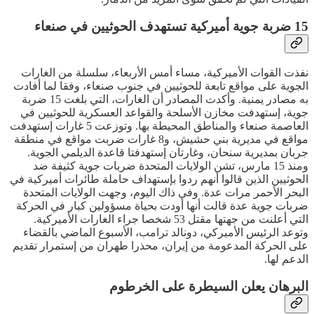
15 ضربة جوية أميركية تستهدف الحوثيين في صنعاء
نفذت القوات الأميركية، مساء أمس الأربعاء، سلسلة من الغارات
الجوية على مواقع تابعة للحوثيين في جنوب صنعاء، وفقا لما أفادت
به مصادر يمنية. وأكدت المصادر أن الغارات، التي بلغت 15 ضربة
جوية، إستهدفت مخازن الأسلحة والقواعد العسكرية للحوثيين في
العاصمة صنعاء والمناطق المحيطة بها. وتوزعت 5 غارات إستهدفت
مواقع في مديرية بني حشيش، و8 غارات ضربت مواقع في منطقة
جربان بمديرية سنحان، وغارتان إستهدفتا قاعدة الديلمي الجوية.
ومنذ 15 مارس، تشن الولايات المتحدة ضربات جوية كثيفة ضد
الحوثيين الذين قالوا أنهم ردوا بإستهداف حاملة طائرات أميركية في
البحر الأحمر مرات عدة. وفي ذاك اليوم، وجهت الولايات المتحدة
ضربات جوية عدة قالت أنها أودت بحياة مسؤولين كبار في الحركة
التي أعلنت من جهتها مقتل 53 شخصا جراء الغارات الأميركية.
وتوعد الرئيس الأميركي، دونالد ترامب، الأسبوع الماضي بالقضاء
على الحركة المدعومة من إيران، محذرا طهران من إستمرار تقديم
الدعم لها.
البرهان يعلن السيطرة على الخرطوم