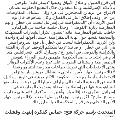
إلى قرع الطبول وإطلاق الأبواق وهتفوا "ديمقراطية" ملوحين
بالأعلام الإسرائيلية. ودعا متحدثون خلال التجمع الحكومة لضمان
الإفراج عن الرهائن المحتجزين في غزة وإلى استئناف المفاوضات
من أجل وقف إطلاق النار في القطاع. وكان نتنياهو قد قال يوم
أمس الأربعاء أن "الديمقراطية في إسرائيل ليست في خطر" وأتهم
المعارضة بإثارة "الفوضى". وخلال جلسة صاخبة في البرلمان،
خاطب نتنياهو المعارضة، قائلا "تعيدون تكرار الشعارات المستهلكة
والسخيفة نفسها حول نهاية الديمقراطية، حسنا، أقولها لمرة واحدة
ولن أكررها: الديمقراطية ليست في خطر، بل قوة البيروقراطيين
هي التي في خطر". وأضاف: "ربما يمكنكم التوقف عن إثارة الفتنة
والكراهية والفوضى في الشوارع". ويشارك آلاف الإسرائيليين منذ
أيام في إحتجاجات ضد الحكومة، متهمين رئيس الوزراء بتقويض
الديمقراطية واستئناف الضربات على غزة وعدم الإكتراث للرهائن.
وتأتي الإحتجاجات التي تقودها جماعات معارضة لنتنياهو رفضا
لإقالته رئيس جهاز الأمن الداخلي - الشاباك - رونين بار. وتتزامن
الإحتجاجات أيضا مع حجب الحكومة، الأكثر يمينية في تاريخ إسرائيل،
الثقة عن المدعية العامة غالي بهاراف - ميارا التي عرفت بمعارضتها
لنتنياهو ودفاعها عن إستقلالية القضاء. وتقدمت المعارضة في
إسرائيل بشكوى ضد إقالة بار، وأعتبرت أنه "قرار قائم على تضارب
مصالح صارخ". لكن رئيس الوزراء يواصل الضغط لإقالة رئيس جهاز
الأمن الداخلي رغم قرار المحكمة العليا بتعليق ذلك.
المتحدث بإسم حركة فتح: حماس كفكرة إنتهت وفشلت