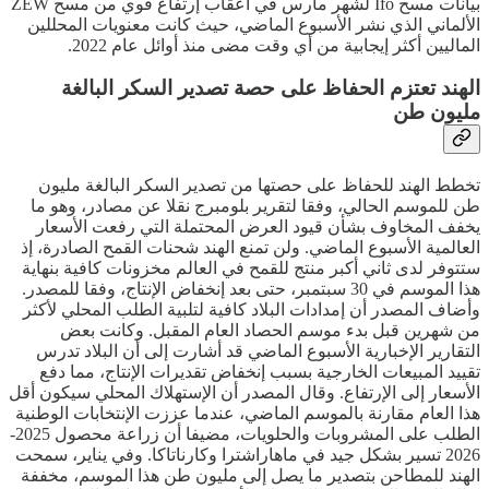
بيانات مسح Ifo لشهر مارس في أعقاب إرتفاع قوي من مسح ZEW
الألماني الذي نشر الأسبوع الماضي، حيث كانت معنويات المحللين
الماليين أكثر إيجابية من أي وقت مضى منذ أوائل عام 2022.
الهند تعتزم الحفاظ على حصة تصدير السكر البالغة
مليون طن
تخطط الهند للحفاظ على حصتها من تصدير السكر البالغة مليون
طن للموسم الحالي، وفقا لتقرير بلومبرج نقلا عن مصادر، وهو ما
يخفف المخاوف بشأن قيود العرض المحتملة التي رفعت الأسعار
العالمية الأسبوع الماضي. ولن تمنع الهند شحنات القمح الصادرة، إذ
ستتوفر لدى ثاني أكبر منتج للقمح في العالم مخزونات كافية بنهاية
هذا الموسم في 30 سبتمبر، حتى بعد إنخفاض الإنتاج، وفقا للمصدر.
وأضاف المصدر أن إمدادات البلاد كافية لتلبية الطلب المحلي لأكثر
من شهرين قبل بدء موسم الحصاد العام المقبل. وكانت بعض
التقارير الإخبارية الأسبوع الماضي قد أشارت إلى أن البلاد تدرس
تقييد المبيعات الخارجية بسبب إنخفاض تقديرات الإنتاج، مما دفع
الأسعار إلى الإرتفاع. وقال المصدر أن الإستهلاك المحلي سيكون أقل
هذا العام مقارنة بالموسم الماضي، عندما عززت الإنتخابات الوطنية
الطلب على المشروبات والحلويات، مضيفا أن زراعة محصول 2025-
2026 تسير بشكل جيد في ماهاراشترا وكارناتاكا. وفي يناير، سمحت
الهند للمطاحن بتصدير ما يصل إلى مليون طن هذا الموسم، مخففة