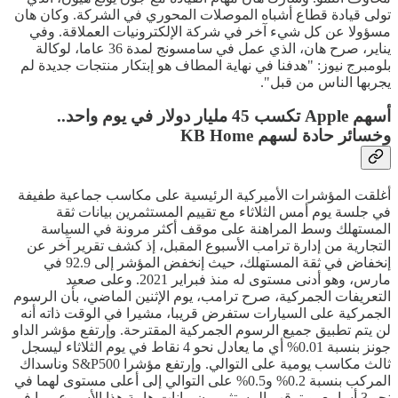
تولى قيادة قطاع أشباه الموصلات المحوري في الشركة. وكان هان
مسؤولا عن كل شيء آخر في شركة الإلكترونيات العملاقة. وفي
يناير، صرح هان، الذي عمل في سامسونج لمدة 36 عاما، لوكالة
بلومبرج نيوز: "هدفنا في نهاية المطاف هو إبتكار منتجات جديدة لم
يجربها الناس من قبل".
أسهم Apple تكسب 45 مليار دولار في يوم واحد..
وخسائر حادة لسهم KB Home
أغلقت المؤشرات الأميركية الرئيسية على مكاسب جماعية طفيفة
في جلسة يوم أمس الثلاثاء مع تقييم المستثمرين بيانات ثقة
المستهلك وسط المراهنة على موقف أكثر مرونة في السياسة
التجارية من إدارة ترامب الأسبوع المقبل، إذ كشف تقرير آخر عن
إنخفاض في ثقة المستهلك، حيث إنخفض المؤشر إلى 92.9 في
مارس، وهو أدنى مستوى له منذ فبراير 2021. وعلى صعيد
التعريفات الجمركية، صرح ترامب، يوم الإثنين الماضي، بأن الرسوم
الجمركية على السيارات ستفرض قريبا، مشيرا في الوقت ذاته أنه
لن يتم تطبيق جميع الرسوم الجمركية المقترحة. وإرتفع مؤشر الداو
جونز بنسبة 0.01% أي ما يعادل نحو 4 نقاط في يوم الثلاثاء ليسجل
ثالث مكاسب يومية على التوالي. وإرتفع مؤشرا S&P500 وناسداك
المركب بنسبة 0.2% و0.5% على التوالي إلى أعلى مستوى لهما في
نحو 3 أسابيع. ويترقب المستثمرون بيانات هامة هذا الأسبوع، بما في