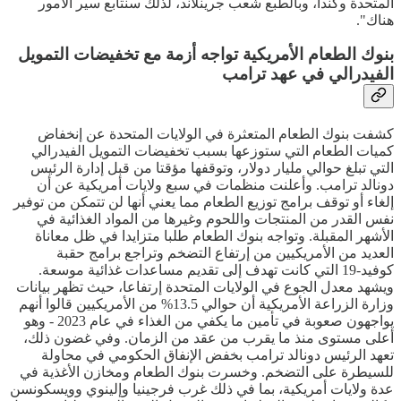
المتحدة وكندا، وبالطبع شعب جرينلاند، لذلك سنتابع سير الأمور
هناك".
بنوك الطعام الأمريكية تواجه أزمة مع تخفيضات التمويل
الفيدرالي في عهد ترامب
كشفت بنوك الطعام المتعثرة في الولايات المتحدة عن إنخفاض
كميات الطعام التي ستوزعها بسبب تخفيضات التمويل الفيدرالي
التي تبلغ حوالي مليار دولار، وتوقفها مؤقتا من قبل إدارة الرئيس
دونالد ترامب. وأعلنت منظمات في سبع ولايات أمريكية عن أن
إلغاء أو توقف برامج توزيع الطعام مما يعني أنها لن تتمكن من توفير
نفس القدر من المنتجات واللحوم وغيرها من المواد الغذائية في
الأشهر المقبلة. وتواجه بنوك الطعام طلبا متزايدا في ظل معاناة
العديد من الأمريكيين من إرتفاع التضخم وتراجع برامج حقبة
كوفيد-19 التي كانت تهدف إلى تقديم مساعدات غذائية موسعة.
ويشهد معدل الجوع في الولايات المتحدة إرتفاعا، حيث تظهر بيانات
وزارة الزراعة الأمريكية أن حوالي 13.5% من الأمريكيين قالوا أنهم
يواجهون صعوبة في تأمين ما يكفي من الغذاء في عام 2023 - وهو
أعلى مستوى منذ ما يقرب من عقد من الزمان. وفي غضون ذلك،
تعهد الرئيس دونالد ترامب بخفض الإنفاق الحكومي في محاولة
للسيطرة على التضخم. وخسرت بنوك الطعام ومخازن الأغذية في
عدة ولايات أمريكية، بما في ذلك غرب فرجينيا وإلينوي وويسكونسن