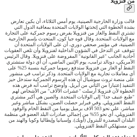
من فنزويلا
قالت وزارة الخارجية الصينية، يوم أمس الثلاثاء، أن بكين تعارض
بشدة الخطوة التي إتخذتها الولايات المتحدة بمعاقبة الدول التي
تشتري النفط والغاز من فنزويلا بفرض رسوم جمركية على التجارة
مع الولايات المتحدة. وقال قوه جيا كون، المتحدث بإسم الخارجية
الصينية، في مؤتمر صحفي دوري، أن على الولايات المتحدة أن
تتوقف عن التدخل في الشؤون الداخلية لفنزويلا وأن تلغي العقوبات
أحادية الجانب "غير القانونية" المفروضة على فنزويلا. وقال الرئيس
الأمريكي، دونالد ترامب، يوم الإثنين الماضي، أن أي دولة ستشتري
النفط أو الغاز من فنزويلا ستدفع رسوما جمركية بنسبة 25% على
أي معاملات تجارية مع الولايات المتحدة. وذكر ترامب في منشور
على منصة تروث سوشيال أن هذه الرسوم الجمركية ستدخل حيز
التنفيذ إعتبارا من الثاني من أبريل. وأوضح ترامب أنه فرض هذه
الخطوة لأن فنزويلا أرسلت "عشرات الآلاف" من الأشخاص لهم
"طبع عنيف جدا" إلى الولايات المتحدة. والصين هي أكبر مشتري
النفط الفنزويلي. وفي فبراير حصلت الصين، بشكل مباشر وغير
مباشر، على نحو 503 آلاف برميل يوميا من النفط الخام والوقود
الفنزويلي، أي نحو 55% من إجمالي صادرات البلد العضو في منظمة
البلدان المصدرة للبترول (أوبك). وإسبانيا وإيطاليا وكوبا والهند من
بين مستهلكي النفط الفنزويلي.