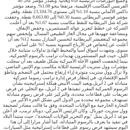
وجميع البورصات الرئيسية أداء إيجابيا. وتصدر مؤشر كاك 40
الفرنسي المكاسب الإقليمية، مرتفعا بنحو 1.08%. وصعد مؤشر
داكس الألماني بنسبة 1.10% إلى مستوى 23,104.76 نقطة. وقفز
مؤشر فوتسي البريطاني بنسبة 0.30% إلى 8,663.80 نقطة. وحققت
شركة شل البريطانية للنفط مكاسب بنسبة 1.67% بعد أن أعلنت
الشركة عن خطط لتعزيز عوائد المستثمرين، وخفض الإنفاق،
ومضاعفة جهودها في مجال الغاز الطبيعي المسال. وإنخفض سهم
مجموعة كينغفيشر البريطانية لتحسين المنازل بنسبة 12% بعد أن
أعلنت عن إنخفاض في الأرباح السنوية بنسبة 7% على أساس
سنوي. وشهدت أسواق آسيا والمحيط الهادئ تداولات متباينة خلال
الليل، حيث قيم المستثمرون تهديدات ترامب بالرسوم الجمركية،
بينما إنخفضت العقود الآجلة الأميركية بشكل طفيف بعد أن سجلت
مؤشرات وول ستريت الرئيسية الثلاثة مكاسب يوم الإثنين الماضي.
ولا تزال وول ستريت متوترة إزاء إرتفاع محتمل في التضخم وتباطؤ
النمو الإقتصادي، في إنتظار فرض إدارة ترامب رسوما جمركية
متبادلة في 2 أبريل.ويعيد البيت الأبيض هيكلة إستراتيجيته بشأن
الرسوم الجمركية المقرر تنفيذها في 2 أبريل، مع التخلي عن فرض
تعريفات على قطاعات محددة، والتركيز على فرض رسوم متبادلة
تستهدف مجموعة محددة من الدول التي تشكل الجزء الأكبر من
التجارة الخارجية مع الولايات المتحدة، وفق ما قالت مصادر لصحيفة
وول ستريت جورنال. وكان الرئيس الأميركي، دونالد ترمب، قد أعلن
موعد 2 أبريل يمثل "يوم التحرير للولايات المتحدة"، حيث ستبدأ البلاد
في تنفيذ ما يعرف بالرسوم المتبادلة، كما أشار مرارا إلى أن هذا
اليوم سيشهد فرض رسوم على قطاعات إستراتيجية مثل السيارات،