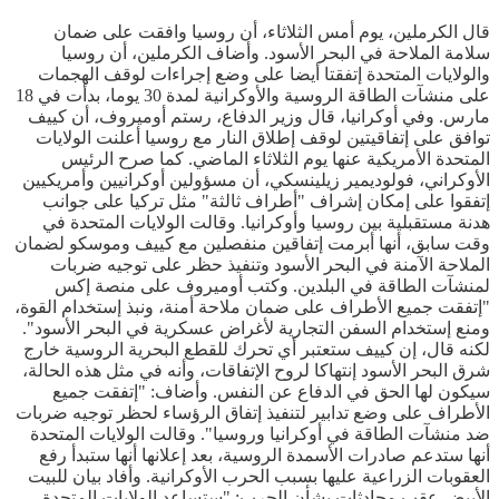
قال الكرملين، يوم أمس الثلاثاء، أن روسيا وافقت على ضمان
سلامة الملاحة في البحر الأسود. وأضاف الكرملين، أن روسيا
والولايات المتحدة إتفقتا أيضا على وضع إجراءات لوقف الهجمات
على منشآت الطاقة الروسية والأوكرانية لمدة 30 يوما، بدأت في 18
مارس. وفي أوكرانيا، قال وزير الدفاع، رستم أوميروف، أن كييف
توافق على إتفاقيتين لوقف إطلاق النار مع روسيا أعلنت الولايات
المتحدة الأمريكية عنها يوم الثلاثاء الماضي. كما صرح الرئيس
الأوكراني، فولوديمير زيلينسكي، أن مسؤولين أوكرانيين وأمريكيين
إتفقوا على إمكان إشراف "أطراف ثالثة" مثل تركيا على جوانب
هدنة مستقبلية بين روسيا وأوكرانيا. وقالت الولايات المتحدة في
وقت سابق، أنها أبرمت إتفاقين منفصلين مع كييف وموسكو لضمان
الملاحة الآمنة في البحر الأسود وتنفيذ حظر على توجيه ضربات
لمنشآت الطاقة في البلدين. وكتب أوميروف على منصة إكس
"إتفقت جميع الأطراف على ضمان ملاحة أمنة، ونبذ إستخدام القوة،
ومنع إستخدام السفن التجارية لأغراض عسكرية في البحر الأسود".
لكنه قال، إن كييف ستعتبر أي تحرك للقطع البحرية الروسية خارج
شرق البحر الأسود إنتهاكا لروح الإتفاقات، وأنه في مثل هذه الحالة،
سيكون لها الحق في الدفاع عن النفس. وأضاف: "إتفقت جميع
الأطراف على وضع تدابير لتنفيذ إتفاق الرؤساء لحظر توجيه ضربات
ضد منشآت الطاقة في أوكرانيا وروسيا". وقالت الولايات المتحدة
أنها ستدعم صادرات الأسمدة الروسية، بعد إعلانها أنها ستبدأ رفع
العقوبات الزراعية عليها بسبب الحرب الأوكرانية. وأفاد بيان للبيت
الأبيض عقب محادثات بشأن الحرب: "ستساعد الولايات المتحدة