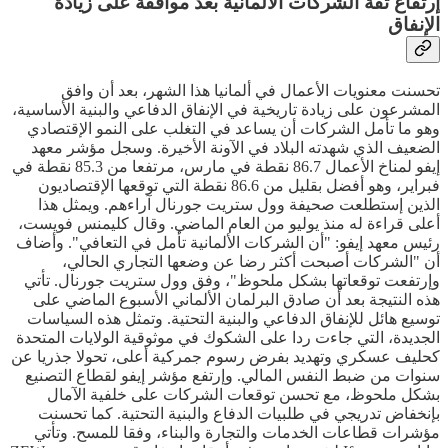
إرتفاع ثقة الشركات الألمانية بعد موافقة على زيادة
الإنفاق
تحسنت معنويات الأعمال في ألمانيا هذا الشهر، بعد أن وافق
المشرعون على زيادة تاريخية في الإنفاق الدفاعي والبنية الأساسية،
وهو ما تأمل الشركات أن يساعد في التغلب على النمو الإقتصادي
الضعيف الذي شهدته البلاد في الآونة الأخيرة. وسجل مؤشر معهد
إيفو لمناخ الأعمال 86.7 نقطة في مارس، مرتفعا من 85.3 نقطة في
فبراير، وهو أفضل بقليل من 86.6 نقطة التي توقعها الإقتصاديون
الذين إستطلعت صحيفة وول ستريت جورنال آراءهم. ويمثل هذا
أعلى قراءة له منذ يوليو من العام الماضي. وقال كليمنس فويست،
رئيس معهد إيفو: "أن الشركات الألمانية تأمل في التعافي". وأضاف
أن "الشركات أصبحت أكثر رضا عن وضعها التجاري الحالي،
وإرتفعت توقعاتها بشكل ملحوظ"، وفق وول ستريت جورنال. تأتي
هذه النتيجة بعد أن صادق البرلمان الألماني الأسبوع الماضي على
توسيع هائل للإنفاق الدفاعي والبنية التحتية. وتمثل هذه السياسات
الجديدة، التي جاءت ردا على الشكوك في موثوقية الولايات المتحدة
كحليف عسكري وتهديد بفرض رسوم جمركية أعلى، تحولا جذريا عن
سنوات من ضبط النفس المالي. وإرتفع مؤشر إيفو لقطاع التصنيع
بشكل ملحوظ، مع تحسن توقعات الشركات على خلفية الآمال
بإنخفاض تدريجي في طلبيات الدفاع والبنية التحتية. كما تحسنت
مؤشرات قطاعات الخدمات والتجارة والبناء، وفقا للمسح. وتأتي