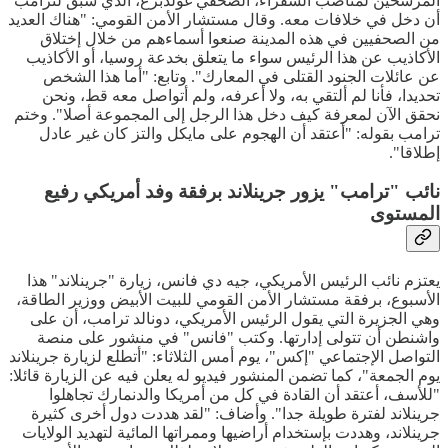
المرشحين لمناصب السفراء، الصحفي غولدبرغ، الذي سبق لترامب
أن دخل في خلافات معه. وقال مستشار الأمن القومي: "هناك العديد
من الصحفيين في هذه المدينة صنعوا أسماءهم من خلال إختلاق
الأكاذيب عن هذا الرئيس سواء ما يتعلق بخدعة روسيا، أو الأكاذيب
عن عائلات الجنود القتلى في المعارك". وتابع: "أما هذا الشخص
تحديدا، فأنا لم ألتقي به، ولا أعرفه، ولم أتواصل معه قط، ونحن
نحقق الآن لمعرفة كيف دخل هذا الرجل إلى المجموعة أصلا". وختم
ترامب بقوله: "أعتقد أن الهجوم على مايكل والتز كان غير عادل
إطلاقا".
نائب "ترامب" يزور جرينلاند برفقة وفد أمريكي رفيع
المستوى
يعتزم نائب الرئيس الأمريكي، جيه دي فانس، زيارة "جرينلاند" هذا
الأسبوع، برفقة مستشار الأمن القومي للبيت الأبيض ووزير الطاقة،
وهي الجزيرة التي يقول الرئيس الأمريكي، دونالد ترامب، أن على
واشنطن أن تتولى إدارتها. وكتب "فانس" في منشور على منصة
التواصل الإجتماعي "إكس"، يوم أمس الثلاثاء: "أتطلع لزيارة جرينلاند
يوم الجمعة"، كما تضمن المنشور فيديو له يعلن فيه عن الزيارة قائلا:
"للأسف، أعتقد أن القادة في كل من أمريكا والدنمارك تجاهلوا
جرينلاند لفترة طويلة جدا". وأضاف: "لقد هددت دول أخرى كثيرة
جرينلاند، وهددت بإستخدام أراضيها وممراتها المائية لتهديد الولايات