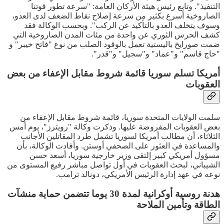
التنفيذ". وتابع رئيس هيئة الأركان العامة: "سرعة تطور قوتنا
الصاروخية أسرع بكثير من سرعة إصلاح نقاط الضعف لدى العدو،
وسوف يتخلف العدو بالتأكيد عن الركب". وبحسب الوكالة فقد
كشف الحرس الثوري عن واحدة من مئات المدن الصاروخية التي
ضمت صورايخ باليستية تعمل بالوقود الصلب من نوع "فاتح خيبر" و
"حاج قاسم" و"عماد" و"سجيل" و"قدر".
أمريكا تسلم سوريا قائمة شروط مقابل الإعفاء من بعض
العقوبات
سلمت الولايات المتحدة سوريا، قائمة شروط مقابل الإعفاء من
بعض العقوبات المفروضة عليها. وذكرت وكالة "رويترز"، يوم أمس
الثلاثاء، أن مطالب أمريكا لسوريا تشمل طرد المقاتلين الأجانب
والمساعدة في العثور على الصحفي أوستن. وأفادت الوكالة، بأن
مسؤول أمريكي كبير إلتقى وزير خارجية سوريا، أسعد حسن
الشيباني، لبحث العقوبات في أول تواصل مباشر رفيع المستوى من
نوعه في عهد إدارة الرئيس الأمريكي، دونالد ترامب.
هدنة روسية أوكرانية لمدة 30 يوما تتضمن حماية منشآت
الطاقة وتأمين الملاحة