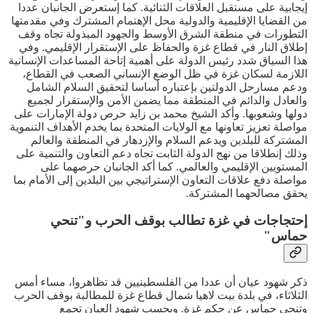
إيجابية على مستقبل العلاقات الثنائية. كما إستعرض الجانبان عددا
من القضايا الإقليمية والدولية محل الإهتمام المشترك وفي مقدمتها
التطورات في منطقة الشرق الأوسط والجهود المبذولة تجاه وقف
إطلاق النار في قطاع غزة والحفاظ على الإستقرار الإقليمي. وفي
هذا السياق شدد رئيس الدولة على أهمية إتاحة المساعدات الإنسانية
اللازمة لسكان غزة في ظل الوضع الإنساني الصعب في القطاع،
ودعم مسارحل الدولتين بإعتباره أساسا لتحقيق السلام الشامل
والعادل والدائم في المنطقة مما يضمن الأمن والإستقرار لجميع
دولها وشعوبها. وأكد الشيخ محمد بن زايد حرص دولة الإمارات على
مواصلة تعزيز تعاونها مع الولايات المتحدة بما يخدم الأهداف التنموية
المشتركة للبلدين ويدعم السلام والإزدهار في المنطقة والعالم
وذلك إنطلاقا من نهج الدولة الثابت تجاه دعم التعاون والتنمية على
المستويين الإقليمي والعالمي. كما أكد الجانبان حرصهما على
مواصلة دفع علاقات التعاون الإستراتيجي بين البلدين إلى الأمام بما
يحقق مصالحهما المشتركة.
إحتجاجات في غزة تطالب بوقف الحرب و"تنحي
حماس"
ذكر شهود عيان أن عددا من الفلسطينيين قد تظاهروا، مساء أمس
الثلاثاء، في بلدة بيت لاهيا شمال قطاع غزة للمطالبة بوقف الحرب
وتنحي حماس عن حكم غزة. وبحسب شهود العيان تجمع