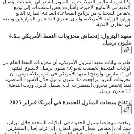
وكاليفورنيا، ملايين الدولارات من التمويل الفيدرالي وعمليات توصيل
الأغذية في الأسابيع الأخيرة. وأشارت بعض المنظمات إلى توقع
إنخفاض الشحنات من برنامج المساعدة الغذائية الطارئة التابع
لوزارة الزراعة الأمريكية، والذي يشتري الغذاء من المزارعين ويبيعه
إلى مخازن الأغذية.
معهد البترول: إنخفاض مخزونات النفط الأمريكي بـ4.6
مليون برميل
أظهرت بيانات معهد البترول الأمريكي، أن مخزونات النفط الخام في
الولايات المتحدة إنخفضت بنحو 4.6 مليون برميل الأسبوع المنتهي
في 21 مارس. وأوضح المعهد الأمريكي في تقريره الأسبوعي، أن
مخزونات البنزين تراجعت 3.3 مليون برميل خلال الأسبوع الماضي،
فيما إنخفض مخزون المقطرات الذي يشمل الديزل وزيت التدفئة،
1.3 مليون برميل.
إرتفاع مبيعات المنازل الجديدة في أمريكا فبراير 2025
إرتفعت مبيعات المنازل الجديدة في الولايات المتحدة خلال فبراير،
حيث أدى إنخفاض أسعار الرهن العقاري إلى تزايد إقبال المشترين،
إلا أن انعدام اليقين بشأن آفاق الاقتصاد قد يحد من إستمرار الإرتفاع