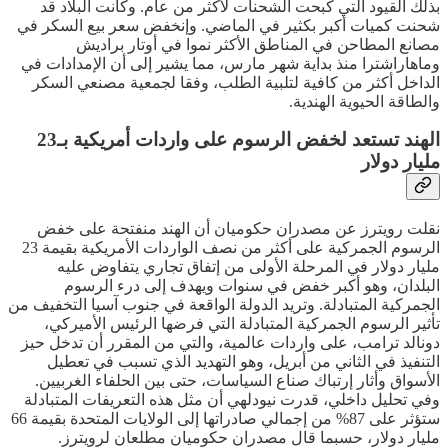
بذلك القيود التي كبحت الشحنات لأكثر من عام. وكانت البلاد قد
شحنت كميات أكبر بكثير في الماضي. وإنخفض سعر بيع السكر في
مصانع المطاحن في المناطق الأكثر نموا في أوتار براديش
وماهاراشترا منذ بداية شهر مارس، مما يشير إلى أن الإمدادات في
الداخل أكثر من كافية لتلبية الطلب، وفقا لجمعية مصنعي السكر
والطاقة الحيوية الهندية.
الهند تستعد لخفض الرسوم على واردات أمريكية بـ23
مليار دولار
نقلت رويترز عن مصدران حكوميان أن الهند منفتحة على خفض
الرسوم الجمركية على أكثر من نصف الواردات الأمريكية بقيمة 23
مليار دولار في المرحلة الأولى من إتفاق تجاري يتفاوض عليه
البلدان، وهو أكبر خفض في سنوات ويهدف إلى درء الرسوم
الجمركية المتبادلة. وتريد الدولة الواقعة في جنوب آسيا التخفيف من
تأثير الرسوم الجمركية المتبادلة التي فرضها الرئيس الأميركي،
دونالد ترامب، على واردات عالمية، والتي من المقرر أن تدخل حيز
التنفيذ في الثاني من أبريل، وهو التهديد الذي تسبب في تعطيل
الأسواق وأثار إرتباك صناع السياسات، حتى بين الحلفاء الغربيين.
وفي تحليل داخلي، قدرت نيودلهي أن مثل هذه التعريفات المتبادلة
ستؤثر على 87% من إجمالي صادراتها إلى الولايات المتحدة بقيمة 66
مليار دولار، حسبما قال مصدران حكوميان مطلعان لرويترز.