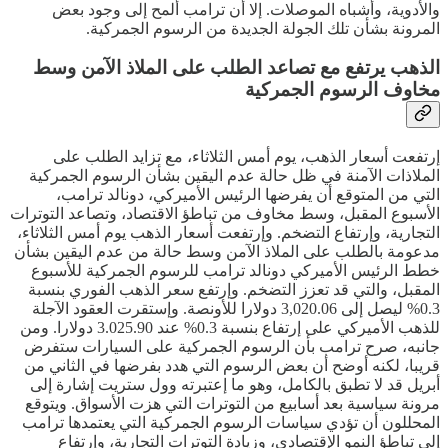
والأدوية، وأشباه الموصلات. إلا أن ترامب ألمح إلى وجود بعض
المرونة بشأن تلك الجولة الجديدة من الرسوم الجمركية.
الذهب يرتفع مع تصاعد الطلب على الملاذ الآمن وسط
مخاوف الرسوم الجمركية
إرتفعت أسعار الذهب، يوم أمس الثلاثاء، مع تزايد الطلب على
الملاذات الآمنة في ظل حالة عدم اليقين بشأن الرسوم الجمركية
التي من المتوقع أن يفرضها الرئيس الأميركي، دونالد ترامب،
الأسبوع المقبل، وسط مخاوف من تباطؤ الاقتصاد، وتصاعد التوترات
التجارية، وإرتفاع التضخم. وإرتفعت أسعار الذهب يوم أمس الثلاثاء،
مدعومة بالطلب على الملاذ الآمن وسط حالة من عدم اليقين بشأن
خطط الرئيس الأميركي دونالد ترامب للرسوم الجمركية للأسبوع
المقبل، والتي قد تعزز التضخم. وإرتفع سعر الذهب الفوري بنسبة
0.3% ليصل إلى 3,020.06 دولارا للأونصة. وإستقرت العقود الآجلة
للذهب الأميركي على إرتفاع بنسبة 0.3% عند 3.025.90 دولارا. ومن
جانبه، صرح ترامب بأن الرسوم الجمركية على السيارات ستفرض
قريبا، لكنه أوضح أن بعض الرسوم التي هدد بفرضها في الثاني من
أبريل قد لا تطبق بالكامل، وهو ما إعتبرته وول ستريت إشارة إلى
مرونة سياسية بعد أسابيع من التوترات التي هزت الأسواق. ويتوقع
المحللون أن تؤدي سياسات الرسوم الجمركية التي يعتمدها ترامب
إلى تباطؤ النمو الإقتصادي، وزيادة التوترات التجارية، وإرتفاع