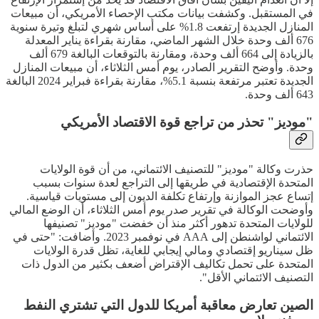
في المستقبل. وكشفت بيانات مكتب الإحصاء الأمريكي، أن مبيعات
المنازل الجديدة إرتفعت 1.8% على أساس شهري لتبلغ وتيرة سنوية
676 ألف وحدة خلال الشهر الماضي، مقارنة بقراءة يناير المعدلة
بالزيادة إلى 664 ألف وحدة، ومقارنة بالتوقعات البالغة 679 ألف
وحدة. وأوضح التقرير الصادر، يوم أمس الثلاثاء، أن مبيعات المنازل
الجديدة تعتبر مرتفعة بنسبة 5.1%، مقارنة بقراءة فبراير 2024 البالغة
643 ألف وحدة.
"موديز" تحذر من تراجع قوة الاقتصاد الأمريكي
حذرت وكالة "موديز" للتصنيف الائتماني، من أن قوة الولايات
المتحدة الإقتصادية في طريقها إلى التراجع لعدة سنوات بسبب
إتساع عجز الموازنة وإرتفاع تكلفة الديون إلى مستويات قياسية.
وأوضحت الوكالة في تقرير صدر يوم أمس الثلاثاء، أن الوضع المالي
للولايات المتحدة تدهور أكثر منذ أن خفضت "موديز" تصنيفها
الائتماني لواشنطن إلى AAA في نوفمبر 2023. وأضافت: "حتى في
ظل سيناريو إقتصادي ومالي إيجابي للغاية، تظل قدرة الولايات
المتحدة على تحمل تكاليف الإقتراض أضعف بكثير من الدول ذات
التصنيف الائتماني الأقل".
الصين تعارض معاقبة أمريكا للدول التي تشتري النفط