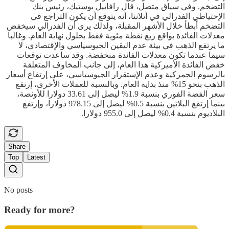
التضخم. وفي سياق متصل، قال رافاييل بوستيك، رئيس بنك
الإحتياطي الفدرالي في أتلانتا، أنه يتوقع أن يكون التراجع في
التضخم أبطأ خلال الأشهر المقبلة، ولذلك يرى أن الفدرالي سيخفض
معدلات الفائدة بواقع ربع نقطة مئوية فقط بحلول نهاية العام. وغالبا
ما يرتفع الذهب في بيئة عدم اليقين الجيوسياسي والإقتصادي، لا
سيما عندما تكون معدلات الفائدة منخفضة. وقد ساعدت توقعات
خفض الفائدة الأميركية هذا العام، إلى جانب المخاوف المتعلقة
بالرسوم الجمركية وعدم الإستقرار الجيوسياسي، على إرتفاع أسعار
الذهب بنحو 15% منذ بداية العام. وبالنسبة للعملات الأخرى، إرتفع
سعر الفضة الفوري بنسبة 1.9% ليصل إلى 33.61 دولارا للأونصة،
بينما إرتفع البلاتين بنسبة 0.5% ليصل إلى 978.15 دولارا، وإرتفع
البلاديوم بنسبة 0.4% ليصل إلى 955.0 دولارا.
Share
Top
Latest
No posts
Ready for more?