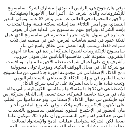
توفي هان جونج هي، الرئيس التنفيذي المشارك لشركة سامسونج
للإلكترونيات، والذي أشرف على أكبر أعمال الأجهزة الإستهلاكية
والأجهزة المحمولة في العالم، عن عمر يناهز 63 عاما. وتوفي المدير
التنفيذي، يوم أمس الثلاثاء، بعد إصابته بسكتة قلبية، وفقا لمتحدث
بإسم الشركة. وتراجع سهم سامسونج في البداية قبل أن يعوض
خسائره في سيول. هان، الخبير المخضرم في سامسونج الذي عمل
لثلاثة عقود في قسم شاشات العرض، عين في منصبه قبل ثلاث
سنوات فقط. وينسب إليه الفضل على نطاق واسع في بناء
سامسونج للإلكترونيات لتصبح الشركة الرائدة في صناعة أجهزة
التلفزيون، متفوقة على منافسيها اليابانيين مثل سوني جروب.
وأشرف هان على أعمال شملت معظم الأجهزة المنزلية وتنافست
مع شركة آبل في مجال الهواتف الذكية. ومؤخرا، تولى مسؤولية
دمج الذكاء الإصطناعي في مجموعة أجهزة جالاكسي من سامسونج،
تحسبا لطفرة في ميزات الذكاء الإصطناعي للاستخدام اليومي.
وتحت قيادة هان، دأبت الشركة على تركيب شرائح الذكاء
الإصطناعي في ثلاجاتها وغسالاتها ومكانسها الكهربائية. وتأتي وفاة
هان في مرحلة حاسمة للشركة، حيث تسعى إلى اللحاق بشركة إس
كيه هاينكس في مجال الذكاء الإصطناعي، وتواجه تباطؤا في الطلب
على الأجهزة الإلكترونية الإستهلاكية. وفي الأسبوع الماضي، أخبر
هان الحضور في الإجتماع السنوي لمساهمي سامسونج بالتحديات
التي تواجه الشركة. وأخبر المستثمرين أن عام 2025 سيكون عاما
صعبا، لكن الشركة ستواصل عمليات الدمج والإستحواذ لمعالجة
مخاوف النمو. وشارك هان مهام القيادة مع جون يونغ هيون، الذي