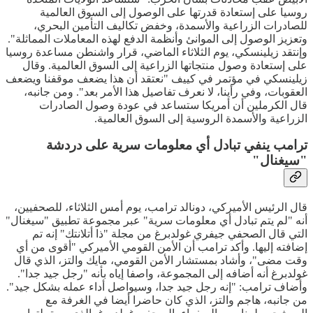
روسيا على إستعادة قدرتها على الوصول إلى السوق العالمية
للصادرات الزراعية والأسمدة، وخفض تكاليف التأمين البحري،
وتعزيز الوصول إلى الموانئ وأنظمة الدفع لهذه المعاملات المماثلة".
وإنتقد زيلينسكي، يوم الثلاثاء الماضي، قرار واشنطن مساعدة روسيا
على إستعادة وصول منتجاتها الزراعية إلى السوق العالمية. وقال
زيلينسكي في مؤتمر في كييف "نعتقد أن هذا يضعف موقفنا ويضعف
العقوبات، وفي رأينا، لا نعرف تفاصيل هذا الأمر بعد". ومن جانبه،
قال الكرملين أن أمريكا ستساعد في عودة وصول الصادرات
الزراعية والأسمدة الروسية إلى السوق العالمية.
ترامب ينفي تبادل أي معلومات سرية على دردشة
"سيغنال"
قال الرئيس الأميركي، دونالد ترامب، يوم أمس الثلاثاء، للصحفيين،
أنه "لم يتم تبادل أي معلومات سرية" عبر مجموعة تطبيق "سيغنال"
التي قال الصحفي جيفري غولدبرغ من مجلة "ذا أتلانتك" إنه تم
إضافته إليها. وأكد ترامب أن الأمن القومي الأميركي "أقوى من أي
وقت مضى"، وأشاد بمستشار الأمن القومي، مايك والتز، الذي قال
غولدبرغ أنه أضافه إلى المجموعة، واصفا إياه بأنه "رجل جيد جدا".
وأضاف ترامب: "إنه رجل جيد جدا، وسيواصل أداء عمله بشكل جيد".
من جانبه، هاجم والتز، الذي كان حاضرا أيضا في الغرفة مع