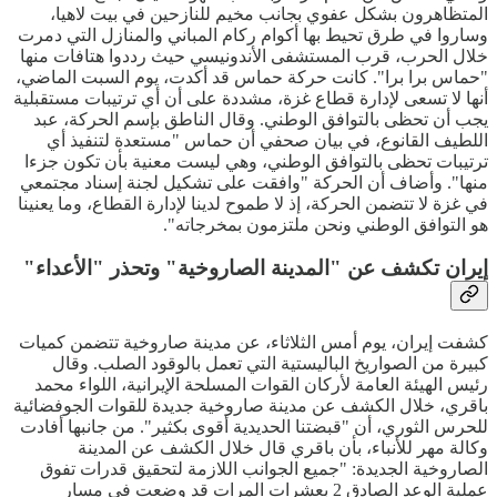
المتظاهرون بشكل عفوي بجانب مخيم للنازحين في بيت لاهيا،
وساروا في طرق تحيط بها أكوام ركام المباني والمنازل التي دمرت
خلال الحرب، قرب المستشفى الأندونيسي حيث رددوا هتافات منها
"حماس برا برا". كانت حركة حماس قد أكدت، يوم السبت الماضي،
أنها لا تسعى لإدارة قطاع غزة، مشددة على أن أي ترتيبات مستقبلية
يجب أن تحظى بالتوافق الوطني. وقال الناطق بإسم الحركة، عبد
اللطيف القانوع، في بيان صحفي أن حماس "مستعدة لتنفيذ أي
ترتيبات تحظى بالتوافق الوطني، وهي ليست معنية بأن تكون جزءا
منها". وأضاف أن الحركة "وافقت على تشكيل لجنة إسناد مجتمعي
في غزة لا تتضمن الحركة، إذ لا طموح لدينا لإدارة القطاع، وما يعنينا
هو التوافق الوطني ونحن ملتزمون بمخرجاته".
إيران تكشف عن "المدينة الصاروخية" وتحذر "الأعداء"
كشفت إيران، يوم أمس الثلاثاء، عن مدينة صاروخية تتضمن كميات
كبيرة من الصواريخ الباليستية التي تعمل بالوقود الصلب. وقال
رئيس الهيئة العامة لأركان القوات المسلحة الإيرانية، اللواء محمد
باقري، خلال الكشف عن مدينة صاروخية جديدة للقوات الجوفضائية
للحرس الثوري، أن "قبضتنا الحديدية أقوى بكثير". من جانبها أفادت
وكالة مهر للأنباء، بأن باقري قال خلال الكشف عن المدينة
الصاروخية الجديدة: "جميع الجوانب اللازمة لتحقيق قدرات تفوق
عملية الوعد الصادق 2 بعشرات المرات قد وضعت في مسار