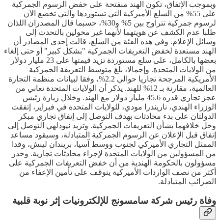
وبموجب الإتفاق، تكون الهند منفتحة على خفض الرسوم الجمركية
على 55% من السلع الأميركية التي تستوردها والتي تخضع الآن
لرسوم جمركية تتراوح بين 5% و30%، حسبما قال المصدران اللذان
طلبا عدم الكشف عن هويتهما لأنهما غير مخولين بالتحدث إلى
وسائل الإعلام. وفي هذه الفئة من السلع، قالت إحدى المصادر أن
الهند مستعدة لخفض التعريفات الجمركية "بشكل كبير" أو حتى إلغاء
بعضها بالكامل، على سلع مستوردة تزيد قيمتها على 23 مليار دولار
من الولايات المتحدة. وإجمالا، بلغ متوسط التعريفة الجمركية
الأمريكية المرجحة تجاريا حوالي 2.2%، وفقا لبيانات منظمة التجارة
العالمية، مقارنة بـ 12% للهند. يذكر أن الولايات المتحدة تعاني من
عجز تجاري قدره 45.6 مليار دولار مع الهند. وخلال زيارة رئيس
الوزراء الهندي، ناريندرا مودي، للولايات المتحدة في فبراير، إتفقت
الدولتان على بدء محادثات بهدف التوصل إلى إتفاق تجاري مبكر
وحل خلافهما بشأن التعريفات الجمركية. وتريد نيودلهي التوصل إلى
إتفاق قبل الإعلان عن الرسوم الجمركية المتبادلة، وسيقود مساعد
الممثل التجاري الأميركي لجنوب ووسط آسيا، بريندان لينش، وفدا
من المسؤولين من الولايات المتحدة لإجراء محادثات تجارية. وحذر
مسؤولون بالحكومة الهندية من أن خفض التعريفات الجمركية على
أكثر من نصف الواردات الأميركية يتوقف على تأمين الإعفاء من
الضرائب المتبادلة.
وفاة رئيس شركة سامسونج للإلكترونيات إثر نوبة قلبية