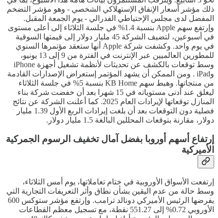
ذلك مؤشر أسعار الإنفاق الإستهلاكي الشخصي - وهو مؤشر التضخم
المفضل لدى مجلس الإحتياطي الفدرالي - يوم الجمعة المقبل.
وإرتفع سهم Apple بنسبة 1.4% في جلسة الثلاثاء إلى أعلى مستوى
في أسبوعين، لتضيف الشركة 45 مليار دولار إلى قيمتها السوقية
في يوم واحد. وكشفت شركة Apple أنها ستعقد مؤتمرها السنوي
للمطورين العالميين عبر الإنترنت في الفترة من 9 إلى 13 يونيو،
وسط توقعات بالكشف عن تحديثات لأنظمة تشغيل أجهزة iPhone
وiPad . ومن الممكن أن يشهد المؤتمر إستعراض الإصدارات القادمة
من منتجاتها. وهبط سهم KB Home بنسبة 5% في جلسة الثلاثاء
ليغلق عند أدنى مستوياته في 15 شهرا بعد أن خفضت شركة بناء
المنازل توقعاتها لإيرادات العام 2025. كما أعلنت الشركة عن نتائج
فصلية دون التوقعات بعد أن بلغت إيرادات الربع الأول 1.39 مليار
دولار، مقارنة بتوقعات المحللين البالغة 1.5 مليار دولار.
إرتفاع أسهم أوروبا بفضل آمال تخفيف الرسوم الجمركية
الأميركية
إرتفعت الأسواق الأوروبية في ختام تعاملاتها، يوم أمس الثلاثاء،
وسط حالة من عدم اليقين بشأن نطاق وأثر التعريفات التجارية التي
يفرضها الرئيس الأميركي دونالد ترامب. وإرتفع مؤشر ستوكس 600
الأوروبي 0.72% إلى 551.27 نقطة، مع تسجيل معظم القطاعات