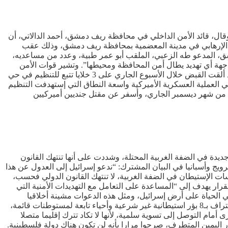
ال، قائد الأمن الداخلي في محافظة ريف دمشق، أحمد الدالاتي، أن
عش الإرهابي في مدينة المعضمية بمحافظة ريف دمشق، وذلك عقب
ق، المدعو طه الزعبي، الملقب أبو عمر طبية، وعدد من مساعديه،
واجهة أي تهديد يطال أمن المحافظة ومحيطها”. وتشير قوات الأمن
السورية للمرة الأولى إلى أن عملية إلقاء القبض على القيادي في “داعش“، تمت بالتعاون مع التحالف الدولي. وكانت قوات الأمن السورية قد ألقت القبض خلال الأسبوع الجاري على 3 خلايا تتبع للتنظيم في حي
 الحملة عقب مقتل 5 عناصر من “داعش”، من بينهم قيادي، في العملية العسكرية الأميركية واسعة النطاق التي إستهدفت التنظيم
في سوريا. وكان الرئيس الأميركي، دونالد ترامب، قد توعد بشن ضربات، ردا على الهجوم الذي إستهدف قوات أميركية في مدينة تدمر يوم 13 من شهر ديسمبر الجاري، وأسفر عن مقتل جنديين أميركيين
ينها بريطانيا وكندا وألمانيا، يوم أمس الأربعاء، بموافقة الحكومة الأمنية الإسرائيلية على إقامة 19 مستوطنة ‌جديدة في الضفة الغربية المحتلة، وشددت على أنها تنتهك القانون
لنرويج وأسبانيا في البيان المشترك: “ندعو إسرائيل إلى العدول عن هذا
سات الإستيطان في الضفة الغربية، لا تنتهك القانون الدولي فحسب،
ار يهدف إلى “المساعدة على التعامل مع ‌التهديدات الأمنية التي
ي الحياة على أرض إسرائيل، ومثل هذه الدعوات مشينة أخلاقيا
وتمييزية ضد اليهود”. ويوم الأحد الماضي، أعلنت إسرائيل رسميا إنشاء 11 مستوطنة جديدة في الضفة الغربية المحتلة، إلى جانب تقنين أو الإعتراف بـ8 بؤر استيطانية غير شرعية وأحياء تابعة لمستوطنات قائمة،
مام التوصل إلى تسوية سلمية، لأنها لا تكاد تترك إقليما متصلا
يار اليمين المتطرف، صرحوا مرارا بأنه لن تكون هناك دولة فلسطينية.