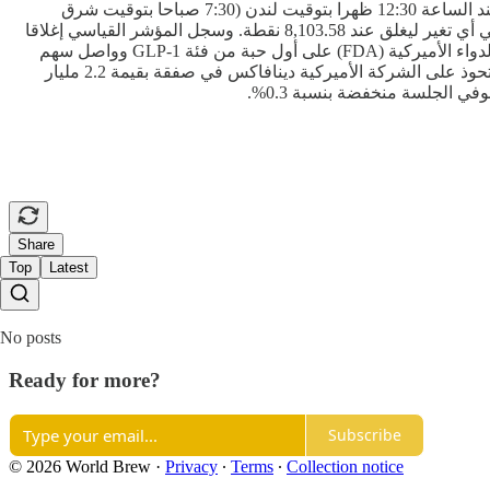
قريب من الخط المستوي، حيث سجل تراجعا طفيفا بنسبة 0.01%، مع تباين أداء البورصات الرئيسية قبل الإغلاق المبكر، يوم أمس الأربعاء، عند الساعة 12:30 ظهرا بتوقيت لندن (7:30 صباحا بتوقيت شرق
الولايات المتحدة). كما إنخفض مؤشر فوتسي البريطاني 0.19%. وصعد مؤشر داكس الألماني بنسبة 0.23%. بينما لم يسجل مؤشر كاك الفرنسي أي تغير ليغلق عند 8,103.58 نقطة. وسجل المؤشر القياسي إغلاقا
قياسيا جديدا، يوم الثلاثاء الماضي، مدعوما بإرتفاع سهم شركة نوفو نورديسك المدرجة في كوبنهاغن، بعد حصولها على موافقة إدارة الغذاء والدواء الأميركية (FDA) على أول حبة من فئة GLP-1 وواصل سهم
الشركة إرتفاعه، يوم أمس الأربعاء، منهيا الجلسة بزيادة قدرها 9.2%. وأعلنت شركة الأدوية الفرنسية سانوفي، يوم الثلاثاء الماضي، أنها ستستحوذ على الشركة الأميركية دينافاكس في صفقة بقيمة 2.2 مليار
Share
Top
Latest
No posts
Ready for more?
Subscribe
© 2026 World Brew
·
Privacy
∙
Terms
∙
Collection notice