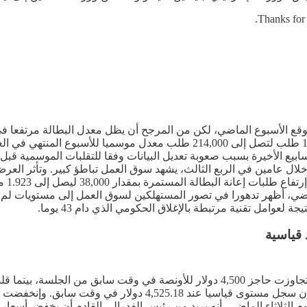
Thanks for 
توقع الأسبوع الماضي، لكن من المرجح أن يظل معدل البطالة مرتفعا ف
أمس الأربعاء، بإنخفاض طلبات إعانات البطالة لأول مرة بمقدار 10,000 طلب لتصل
انة تقلبات في الأسابيع الأخيرة بسبب صعوبة تعديل البيانات وفقا للتقلبات ا
 له خلال عامين في الربع الثالث، يشهد سوق العمل تباطؤ كبير. وتأثر
الهجر
عوامل تقنية مرتبطة بالإغلاق الحكومي الذي دام 43 يوما.
 قياسية
تراجعت أسعار الذهب قليلا، يوم أمس الأربعاء، لتلتقط أنفاسها بعد أن تجاوزت حاجز 500
وم الثلاثاء الماضي، أنه يريد من رئيس الفدرالي القادم أن يخفض أسعا