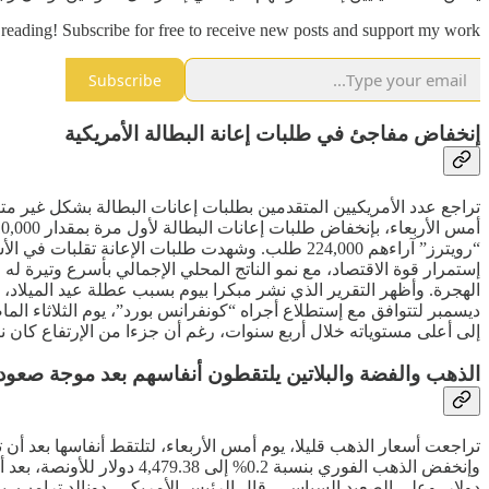
reading! Subscribe for free to receive new posts and support my work.
Subscribe
إنخفاض مفاجئ في طلبات إعانة البطالة الأمريكية
تراجع عدد الأمريكيين المتقدمين بطلبات إعانات البطالة بشكل غير م
“رويترز” آراءهم 224,000 طلب. وشهدت طلبات الإع
إستمرار قوة الاقتصاد، مع نمو الناتج المحلي الإجمالي بأسرع وتيرة
إلى أعلى مستوياته خلال أربع سنوات، رغم أن جزءا من الإرتفاع كان نتيجة ل
الذهب والفضة والبلاتين يلتقطون أنفاسهم بعد موجة صعود
دولار. وعلى الصعيد السياسي، قال الرئيس الأمريكي، دونالد ترامب، ي