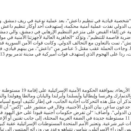
لى “شخصية قيادية في تنظيم داعش”، بعد عملية نوعية في ريف دمشق. وق
حالف الدولي نفذت عملية أمنية محكمة، إستهدفت أحد أوكار تنظيم دا
ية عن إلقاء القبض على متزعم التنظيم الإرهابي في دمشق، والي دمش
ربة قاصمة للتنظيم”، وتؤكد “الجاهزية العالية لأجهزتنا الأمنية في م
دمر بمدينة دمشق، ومدينتي قدسيا شمال غرب العاصمة، وداريا جنوبها. وجاءت
في بيان مشترك، ‌نددت دول من ​ب
لدنمارك ​وفرنسا وإيطاليا وأيسلندا وأيرلندا واليابان ومالطا وهولندا وا
 “نذكر أن مثل هذه التحركات أحادية الجانب، في إطار تكثيف أوسع لسيا
جدعون ساعر، ‌بيان الدول الأجنبية، وقال في منشور على “إكس” أن القر
نون الدولي”. وأضاف: “لن تفرض حكومات أجنبية قيودا على حق اليهود ف
ير شرعية. وتعتبر الأمم المتحدة المستوطنات الإسرائيلية عقبة كبرى أ
 الوزراء الإسرائيلي، بنيامين نتنياهو وعدد من وزرائه المنتمين إلى ت