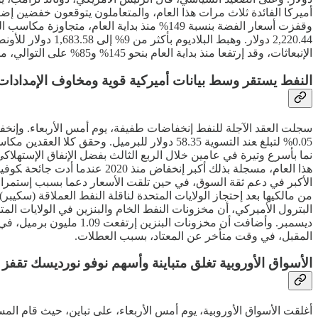
2,220.44 دولار. 
الإنبعاثات، وقد إرتفعا منذ بداية العام بنحو 145% و85% على التوالي، مدفوعين بشح المعروض من المناجم، وعدم اليقين بشأن الرسوم الجمركية، وتحول بعض المستثمرين من الذهب إلى هذه المعادن.
النفط يستقر وسط بيانات أميركية قوية ومخاوف الإمدادات
الأكبر في دعم ثقة السوق، في حين تلقت الأسعار دعما بسبب إستمرار 
من مالكيها بعد إحتجاز الولايات المتحدة لناقلة النفط العملاقة (سكي
المقبل، في وقت متأخر عن المعتاد، بسبب العطلات.
الأسواق الأوروبية تغلق متباينة وأسهم نوفو نورديسك تقفز 9% مواصلةً الصعود