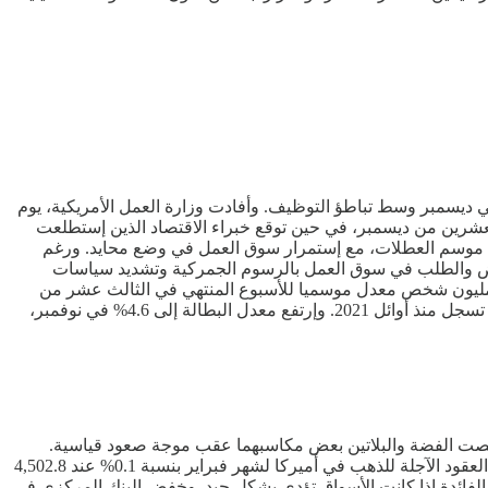
ي ديسمبر وسط تباطؤ التوظيف. وأفادت وزارة العمل الأمريكية، يوم
 إلى 214,000 طلب معدل موسميا للأسبوع المنتهي في العشرين من ديسمبر، في حين توقع خبراء الاقتصاد الذين إستطلعت
لموسمية قبل موسم العطلات، مع إستمرار سوق العمل في وضع محايد. ورغم
 العرض والطلب في سوق العمل بالرسوم الجمركية وتشديد سياسات
ة. وأظهر التقرير الذي نشر مبكرا بيوم بسبب عطلة عيد الميلاد، إرتفاع طلبات إعانة البطالة المستمرة بمقدار 38,000 ليصل إلى 1.923 مليون شخص معدل موسميا للأسبوع المنتهي في الثالث عشر من
ديسمبر لتتوافق مع إستطلاع أجراه “كونفرانس بورد”، يوم الثلاثاء الماضي، أظهر تدهورا في تصور المستهلكين لسوق العمل إلى مستويات لم تسجل منذ أوائل 2021. وإرتفع معدل البطالة إلى 4.6% في نوفمبر،
4, دولار للأونصة في وقت سابق من الجلسة، بينما قلصت الفضة والبلاتين بعض مكاسبهما عقب موجة صعود قياسية.
وإنخفض الذهب الفوري بنسبة 0.2% إلى 4,479.38 دولار للأونصة، بعد أن سجل مستوى قياسيا عند 4,525.18 دولار في وقت سابق. وإنخفضت العقود الآجلة للذهب في أميركا لشهر فبراير بنسبة 0.1% عند 4,502.8
ر الفائدة إذا كانت الأسواق تؤدي بشكل جيد. وخفض البنك المركزي في