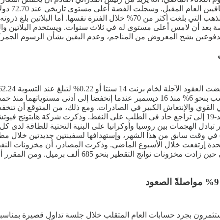
وهبط البلاديوم بأكثر من 9% إلى 1,683.58 دولار للأونصة بعد أن لامس أعلى مستوى له في ثلاث سن
‍0.05% ​لتبلغ ‍عند ​التسوية ‌58.‌35 ‌دولار للبرميل. وحقق كلا العقدين مكاسب بنحو 6% منذ 
هذا العام، مسجلة بذلك أكبر إنخفاض منذ 2020 عندما أدت جائحة ‍كوفيد-19 إلى تراجع حاد في الطلب عل
تبادل الهجمات بين روسيا وأوكرانيا على البنية التحتية للطاقة لدى ك
بر) في وقت ‌سابق من هذا ‌الشهر، وإستهدافها لسفينتين جديدتين خلال م
ديسمبر. وأضافت أن مخزونات البنزين إرتفعت 1.09 مليون بر