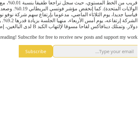
دولار. وتمتلك دينافاكس لقاحا مسوقا لإلتهاب الكبد B لدى البالغين، إضافة إلى لقاح قيد التطوير ضد مرض القوباء المنطقية. وأنهت أسهم سانوفي الجلسة منخفضة بنسبة 0.3%.
reading! Subscribe for free to receive new posts and support my work.
Subscribe