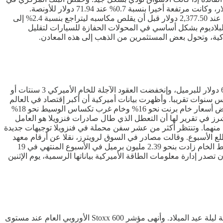
أميركا الفائدة ثلاث مرات هذا العام، والمتعاملون يتوقعون خفضين إضافيين العام المقبل. وسجلت الفضة أعلى مستوى تاريخي عند 72.70 دولار، وكانت مرتفعة أخيرا بنسبة 0.7% عند 71.94 دولار للأونصة.
وقفزت أسعار الفضة بنسبة 149% منذ بداية العام، متجاوزة مكاسب الذهب التي بلغت أكثر من 70% خلال الفترة نفسها. أما البلاتين بلغ ذروته عند 2,377.50 دولار قبل أن يقلص مكاسبه ليتراجع بنسبة 2.4% إلى
وات. ويستخدم البلاتين والبلاديوم بشكل أساسي في المحولات الحفازة للسيارات لتقليل
سجلت العقد الآجلة للنفط إنخفاضات طفيفة، يوم أمس الأربعاء. وإنخفضت العقود الآجلة لخام برنت 14 سنتا أو 0.22% لتبلغ عند التسوية 62.24 دولار للبرميل، وإنخفضت العقود ‌الآجلة ​للخام ‌الأميركي 3 ‌سنتات أو
16 ‌ديسمبر ​عندما إنخفضا إلى أدنى مستوياتهما منذ خمس سنوات تقريبا. وأظهرت بيانات أميركية أن أكبر إقتصاد في ‍العالم
نما بأسرع وتيرة في عامين خلال الربع الثالث بفضل الإنفاق الإستهلاكي القوي والإنتعاش الكبير في الصادرات. ومع ذلك، من المتوقع أن تنخفض أسعار خام برنت نحو 16% وخام غرب تكساس الوسيط ​نحو 18%
ى النفط. وذكرت شركة هايتونج فيوتشرز ​في تقرير لها أن التعطل الذي طال صادرات فنزويلا هو العامل
ل منهما. وتنتظر أكثر من عشر سفن محملة في فنزويلا توجيهات جديدة
طلع الأسبوع. وقالت مصادر في السوق لرويترز، نقلا عن أرقام معهد
البترول الأميركي، أن مخزونات النفط الخام والبنزين في الولايات المتحدة إرتفعت خلال الأسبوع الماضي. وذكرت المصادر، أن مخزونات النفط الخام زادت بنحو 2.39 مليون برميل في الأسبوع المنتهي في 19
ميل، في حين زادت مخزونات نواتج التقطير بنحو 685 ألف برميل. ومن المقرر أن تصدر إدارة معلومات الطاقة الأميركية بياناتها الرسمية، يوم الإثنين
أغلقت الأسواق الأوروبية، يوم أمس الأربعاء، على تباين، حيث قام المستثمرون بجرد حسابات العام المتقلب خلال جلسة تداول قصيرة بمناسبة ليلة عيد الميلاد. وأنهى مؤشر Stoxx 600 الأوروبي العام عند مستوى