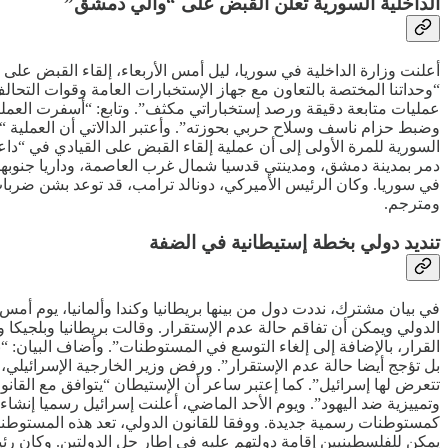
الداخلية السورية تعلن القبض على “والي دمشق”
أعلنت وزارة الداخلية في سوريا، ليل أمس الأربعاء، إلقاء القبض ع
“وحداتنا المختصة بالتعاون مع جهاز الإستخبارات العامة وقوات الت
عمليات متابعة دقيقة ورصد إستخباراتي مكثف”. وتابع: “أسفرت العمل
وضبط حزام ناسف وسلاح حربي بحوزته”. وأعتبر الدالاتي أن العملية “ض
ومترجم.
تنديد دولي بخطة إستيطانية في الضفة
الدولي ويمكن أن تفاقم حالة عدم الإستقرار. وقالت بريطانيا ‌وبلجيكا وا
القرار، بالإضافة إلى إلغاء التوسع ​في المستوطنات”. وأضاف البيان:
بل تؤجج أيضا حالة عدم الإستقرار”. ورفض وزير الخارجية الإسرائيلي، 
تتعرض لها إسرائيل”. كما إعتبر ساعر أن الإستيطان “يتوافق مع القا
كمستوطنات رسمية جديدة. ووفقا للقانون الدولي، تعد هذه المستوطنات غ
يمكن للفلسطينيين إقامة دولتهم عليه في إطار حل الدولتين. وكان رئيس