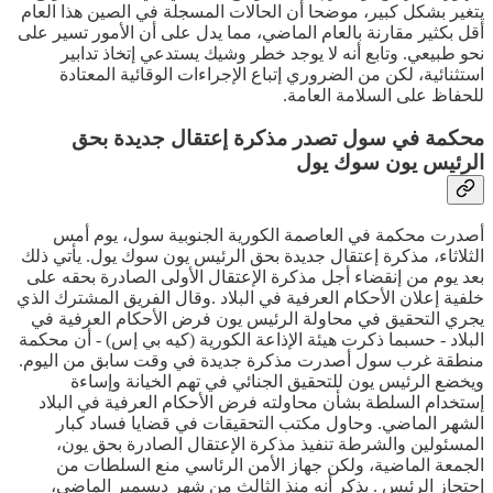
يتغير بشكل كبير، موضحا أن الحالات المسجلة في الصين هذا العام
أقل بكثير مقارنة بالعام الماضي، مما يدل على أن الأمور تسير على
نحو طبيعي. وتابع أنه لا يوجد خطر وشيك يستدعي إتخاذ تدابير
استثنائية، لكن من الضروري إتباع الإجراءات الوقائية المعتادة
للحفاظ على السلامة العامة.
محكمة في سول تصدر مذكرة إعتقال جديدة بحق
الرئيس يون سوك يول
أصدرت محكمة في العاصمة الكورية الجنوبية سول، يوم أمس
الثلاثاء، مذكرة إعتقال جديدة بحق الرئيس يون سوك يول. يأتي ذلك
بعد يوم من إنقضاء أجل مذكرة الإعتقال الأولى الصادرة بحقه على
خلفية إعلان الأحكام العرفية في البلاد .وقال الفريق المشترك الذي
يجري التحقيق في محاولة الرئيس يون فرض الأحكام العرفية في
البلاد - حسبما ذكرت هيئة الإذاعة الكورية (كيه بي إس) - أن محكمة
منطقة غرب سول أصدرت مذكرة جديدة في وقت سابق من اليوم.
ويخضع الرئيس يون للتحقيق الجنائي في تهم الخيانة وإساءة
إستخدام السلطة بشأن محاولته فرض الأحكام العرفية في البلاد
الشهر الماضي. وحاول مكتب التحقيقات في قضايا فساد كبار
المسئولين والشرطة تنفيذ مذكرة الإعتقال الصادرة بحق يون،
الجمعة الماضية، ولكن جهاز الأمن الرئاسي منع السلطات من
إحتجاز الرئيس . يذكر أنه منذ الثالث من شهر ديسمبر الماضي،