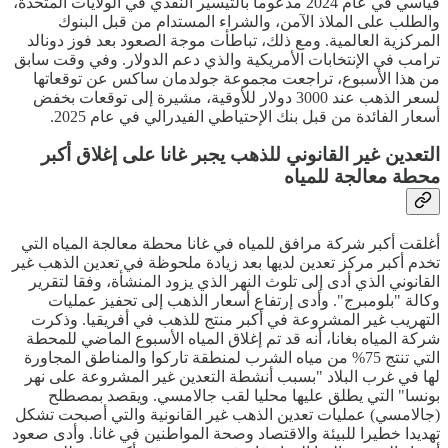
قياسي في عام 2024 مدعوما بالتيسير النقدي في الولايات المتحدة،
والطلب على الملاذ الآمن، والشراء المستدام من قبل البنوك
المركزية العالمية. ومع ذلك، تباطأت موجة الصعود بعد فوز دونالد
ترامب في الإنتخابات الأمريكية والذي دعم الدولار. وفي وقت سابق
من هذا الأسبوع، تراجعت مجموعة جولدمان ساكس عن توقعاتها
لسعر الذهب عند 3000 دولار للأوقية، مشيرة إلى توقعات بخفض
أسعار الفائدة من قبل بنك الإحتياطي الفيدرالي في عام 2025.
التعدين غير القانوني للذهب يجبر غانا على إغلاق أكبر
محطة معالجة للمياه
أغلقت أكبر شركة مرافق للمياه في غانا محطة معالجة المياه التي
تخدم أكبر مركز تعدين لديها بعد زيادة ملحوظة في تعدين الذهب غير
القانوني الذي أدى إلى تلوث النهر الذي يزود المنشأة، وفقا لتقرير
وكالة "بلومبرج". وأدى إرتفاع أسعار الذهب إلى تحفيز عمليات
التهريب غير المشروعة في أكبر منتج للذهب في أفريقيا. وذكرت
شركة المياه بغانا، أنه قد تم إغلاق المياه الأسبوع الماضي للمحطة
التي تنتج 75% من مياه الشرب لمنطقة تاركوا والمناطق المجاورة
لها في غرب البلاد "بسبب أنشطة التعدين غير المشروعة على نهر
بونسا" التي يطلق عليها محليا لقب جالامسي. ويقصد بمصطلح
(جالامسي) عمليات تعدين الذهب غير القانونية والتي أصبحت تشكل
تهديدا خطيرا للبيئة والاقتصاد وصحة المواطنين في غانا. وأدى صعود