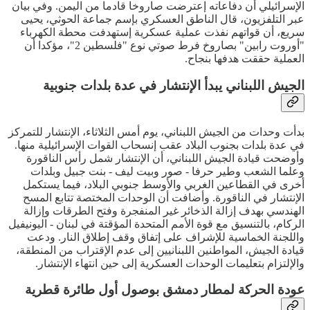
الإسرائيلي أن دفاعاته إعترضت صاروخا قادما من اليمن. وفي بيان
عبر التلفزيون، قال الناطق العسكري بإسم جماعة الحوثي، يحيى
سريع، أن قواتهم نفذت عملية عسكرية إستهدفت محطة الكهرباء
"أوروت رابين" بصاروخ فرط صوتي نوع "فلسطين 2"، مؤكدا أن
العملية حققت هدفها بنجاح.
الجيش اللبناني يبدأ الإنتشار في عدة بلدات جنوبية
بدأت وحدات من الجيش اللبناني، يوم أمس الثلاثاء، الإنتشار للتمركز
في عدة بلدات بجنوب البلاد عقب إنسحاب القوات الإسرائيلية منها.
وأوضحت قيادة الجيش اللبناني، أن الإنتشار شمل رأس الناقورة
وعلما الشعب وطير حرفا - صور وبيت ليف - بنت جبيل وبلدات
أخرى في القطاعين الغربي والأوسط جنوبي البلاد، فيما يستكمل
الإنتشار في الناقورة. وأضافت أن الوحدات المختصة تتابع المسح
الهندسي بهدف إزالة الذخائر غير المنفجرة وفتح الطرقات وإزالة
الركام، بالتنسيق مع قوة الأمم المتحدة المؤقتة في لبنان - اليونيفيل
واللجنة الخماسية للإشراف على إتفاق وقف إطلاق النار. ودعت
قيادة الجيش، المواطنين اللبنانيين إلى عدم الإقتراب من المنطقة،
والإلتزام بتعليمات الوحدات العسكرية إلى حين انتهاء الإنتشار.
عودة الحركة لمطار دمشق بوصول أول طائرة قطرية