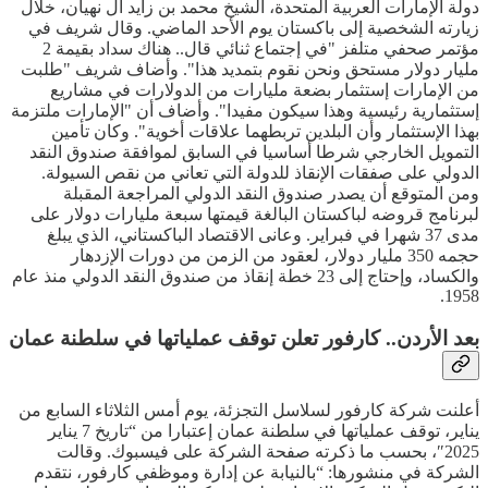
دولة الإمارات العربية المتحدة، الشيخ محمد بن زايد آل نهيان، خلال
زيارته الشخصية إلى باكستان يوم الأحد الماضي. وقال شريف في
مؤتمر صحفي متلفز "في إجتماع ثنائي قال.. هناك سداد بقيمة 2
مليار دولار مستحق ونحن نقوم بتمديد هذا". وأضاف شريف "طلبت
من الإمارات إستثمار بضعة مليارات من الدولارات في مشاريع
إستثمارية رئيسية وهذا سيكون مفيدا". وأضاف أن "الإمارات ملتزمة
بهذا الإستثمار وأن البلدين تربطهما علاقات أخوية". وكان تأمين
التمويل الخارجي شرطا أساسيا في السابق لموافقة صندوق النقد
الدولي على صفقات الإنقاذ للدولة التي تعاني من نقص السيولة.
ومن المتوقع أن يصدر صندوق النقد الدولي المراجعة المقبلة
لبرنامج قروضه لباكستان البالغة قيمتها سبعة مليارات دولار على
مدى 37 شهرا في فبراير. وعانى الاقتصاد الباكستاني، الذي يبلغ
حجمه 350 مليار دولار، لعقود من الزمن من دورات الإزدهار
والكساد، وإحتاج إلى 23 خطة إنقاذ من صندوق النقد الدولي منذ عام
1958.
بعد الأردن.. كارفور تعلن توقف عملياتها في سلطنة عمان
أعلنت شركة كارفور لسلاسل التجزئة، يوم أمس الثلاثاء السابع من
يناير، توقف عملياتها في سلطنة عمان إعتبارا من “تاريخ 7 يناير
2025″، بحسب ما ذكرته صفحة الشركة على فيسبوك. وقالت
الشركة في منشورها: “بالنيابة عن إدارة وموظفي كارفور، نتقدم