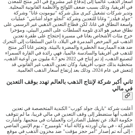
أسعار الذهب عالميا إلى إندفاع غير مشروع في أكبر منتج للمعدن
في أفريقيا، وذلك بسبب ضعف اللوائح والأنظمة القانونية المحلية.
وتدير شركات تشغيل كبرى مثل شركة "نيومونت غانا" وشركة
"جولد فيلدز" وغانا للتعدين وشركة "أنجلو جولد أشانتي" عمليات
واسعة النطاق في غانا، لكن قطاع التعدين الذهبي غير الرسمي على
نطاق صغير هو الذي تلومه السلطات على الضرر البيئي، ومؤخرا
خرج مئات الأشخاص بغانا في مسيرة إحتجاج على طفرة تعدين
الذهب غير المرخص المدمرة في البلاد، داعين السلطات إلى التحرك
ضد هذه الممارسة الخطيرة والمضرة بالبيئة. وتعتبر غانا أكبر منتج
للذهب في أفريقيا والسادسة عالميا، فهي رائدة في القارة السمراء
لتصنيع الذهب، إذ تم إنتاج في 2022 نحو 4.7 مليون من أوعية الذهب،
متخطية بذلك جنوب أفريقيا، وكان تعدين الذهب غير القانوني قد
إنتعش في عام 2024، وذلك بعد إرتفاع أسعار الذهب العالمية.
ثاني أكبر شركة لإنتاج الذهب بالعالم تهدد بوقف التعدين
في مالي
أعلنت شركة "باريك جولد كورب" الكندية المتخصصة في تعدين
الذهب أنها ستضطر إلى وقف التعدين في مالي قريبا، ما لم تتوقف
حكومة البلاد عن تعطيل الصادرات والعمليات في منجمها. وأشارت
الشركة - في بيان أوردته وكالة أنباء "بلومبيرج"، يوم الإثنين الماضي
- إلى أنه تم إصدار "أمر حجز مؤقت" ضد مخزون الذهب في موقع