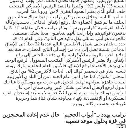
السابع من يناير: "يمكنهم جميعا تحمل الكلفة، لكن يجب أن تكون
النسبة 5% وليس 2%". وكثيرا ما إنتقد الرئيس الأميركي المنتخب
حلف الناتو الذي يعتبر العمود الفقري لأمن أوروبا منذ الحرب
العالمية الثانية. وخلال ديسمبر كرر ترامب تهديداته بالإنسحاب من
الحلف ما لم يتفق أعضاؤه على رفع الإنفاق الدفاعي، بحسب وكالة
الأنباء الفرنسية "فرانس برس". وذكر ترامب خلال مقابلة: "إذا كانوا
يدفعون فواتيرهم وإذا رأيت بأنهم يتعاملون معنا بشكل منصف،
فالجواب هو أنني سأبقى بكل تأكيد في الناتو". وفي العام 2023،
حددت بلدان حلف شمال الأطلسي البالغ عددها 32 حدا أدنى للإنفاق
الدفاعي بنسبة تصل إلى 2% من إجمالي الناتج المحلي، خاصة بعد
إندلاع الحرب الروسية الأوكرانية والتي دفعت الحلف إلى رفع
الإنفاق. ولا يعتبر الرئيس الأميركي المنتخب المسؤول الرفيع الوحيد
الذي يدعو الأعضاء لرفع الإنفاق، فالأمين العام للحلف، مارك روته،
نفسه أشار في ديسمبر كذلك إلى الحاجة لأكثر من 2% من الناتج
المحلي "بكثير". كما حذر أمين عام الحلف من أن البلدان الأوروبية
ليست جاهزة لمواجهة تهديد الدخول في حرب مع موسكو، داعيا تلك
الدول لرفع الإنفاق الدفاعي بشكل كبير. وفي سياق آخر، قال
الرئيس دونالد ترامب، يوم أمس الثلاثاء، أنه لا يستبعد إستخدام القوة
العسكرية أو الإقتصادية لإنهاء مخاوفه بشأن قناة بنما وجزيرة
غرينلاند، بحسب وكالة رويترز.
ترامب يهدد بـ"أبواب الجحيم" حال عدم إعادة المحتجزين
في غزة بحلول موعد تنصيبه