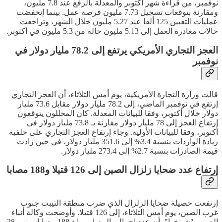
نوفمبر، من قراءة شهر أكتوبر والمعدلة بالرفع عند 7.8 مليون،
ومقارنة بتوقعات تسجيل 7.73 مليون فرصة عمل. بينما إنخفضت
عمليات التعيين 125 ألفا عند 5.27 مليون خلال الشهر، وتراجعت
حالات مغادرة العمل إلى 5.13 مليون حالة من 5.3 مليون في أكتوبر.
العجز التجاري الأمريكي يرتفع إلى 78.2 مليار دولار في
نوفمبر
قالت وزارة التجارة الأمريكية، يوم أمس الثلاثاء، أن العجز التجاري
إرتفع في نوفمبر الماضي، إلى 78.2 مليار دولار مقابل 73.6 مليار
دولار خلال أكتوبر، وفقا للبيانات المعدلة. كان المحللون يتوقعون
إرتفاع العجز إلى 78 مليار دولار مقارنة بـ 73.8 مليار دولار في
أكتوبر، وفقا للبيانات الأولية. وجاء إرتفاع العجز التجاري على خلفية
زيادة الواردات بنسبة 3.4% إلى 351.6 مليار دولار، في حين زادت
قيمة الصادرات بنسبة 2.7% إلى 273.4 مليار دولار.
إرتفاع عدد ضحايا زلزال الصين إلى 126 قتيلا و188 مصابا
إرتفعت حصيلة ضحايا الزلزال الذي ضرب منطقة التيبت جنوب
غرب الصين، يوم أمس الثلاثاء، إلى 126 قتيلا. وأوضحت وكالة أنباء
الصين، "شينخوا"، أن عدد إجمالي المصابين بلغ 188 مصابا، منهم 28