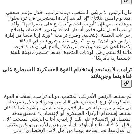
قال الرئيس الأمريكي المنتخب، دونالد ترامب، خلال مؤتمر صحفي
عقد يوم أمس الثلاثاء: "إذا لم يتم إعادة المحتجزين في غزة بحلول
موعد تنصيبي فإن "أبواب الجحيم" ستفتح على مصراعيها". وأكد
ترامب العمل على خفض أسعار الطاقة وتعزيز الاقتصاد، وإصلاح
إجراءات العملية الإنتخابية. وصرح ترامب: "ورثنا إرثا صعبا من إدارة
الرئيس جو بايدن". وتابع: "سوف ننفذ مشروعات في الذكاء
الإصطناعي في عدة ولايات أمريكية". وألمح إلى أن هناك فرصا
هائلة للاستثمار في الولايات المتحدة، متابعا "سنجري تهيئة للبيئة
الإستثمارية بأمريكا".
ترامب لا يستبعد إستخدام القوة العسكرية للسيطرة على
قناة بنما وجرينلاند
لم يستبعد الرئيس الأمريكي المنتخب، دونالد ترامب، إستخدام القوة
العسكرية لإنتزاع السيطرة على قناة بنما وجرينلاند خلال تصريحاته
في مؤتمر من منزله في مارالاجو. وعندما سئل مباشرة عما إذا كان
يستبعد إستخدام "الإكراه العسكري أو الإقتصادي" لتحقيق هدفه
المتمثل في الاستيلاء على تلك الأراضي، أجاب الرئيس المنتخب "لا"،
وقال "لا، لا أستطيع أن أؤكد لك أيا من هذين الأمرين، ولكن يمكنني
أن أقول هذا، نحن بحاجة إليهما من أجل الأمن الإقتصادي". تأتى