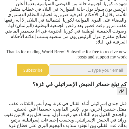
شهدت كوريا الجنوبية حالة من الفوضى السياسية بعدما أعلن
الرئيس يون سوك يول حالة الطوارئ في البلاد في خطاب متلفز
للأمة، وقال أن الأحكام العرفية ضرورية لحماية النظام الدستوري
والقضاء على القوى الموالية لكوريا الشمالية في البلاد، إلا أنه رفعها
عقب مرور وقت قصير بعد رفض الجمعية الوطنية (البرلمان) لها.
وصوتت الجمعية الوطنية في كوريا الجنوبية في 14 ديسمبر الماضي
لصالح مقترح عزل الرئيس يون من منصبه بسبب إعلانه الأحكام
العرفية في البلاد.
Thanks for reading World Brew! Subscribe for free to receive new
posts and support my work.
Subscribe
كم تبلغ خسائر الجيش الإسرائيلي في غزة؟
قتل جندي إسرائيلي أثناء القتال في غزة، يوم أمس الثلاثاء، عقب
مقتل جنديين آخرين، يوم الإثنين الماضي، حسبما أعلن الجيش.
والجندي القتيل يوم الثلاثاء هو رقيب أول، بينما قتل يوم الإثنين نقيب
ورائد في الجيش الإسرائيلي. وبحسب إحصاءات إسرائيلية، يرتفع
بذلك عدد القتلى بين الجنود منذ بدء الهجوم البري على قطاع غزة