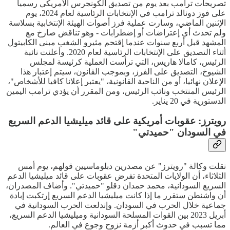
تصريحات ترامب بعد يوم من تصديق الكونجرس الأمريكي رسميا
على فوز دونالد ترامب في الإنتخابات الرئاسية لعام 2024، يوم
الإثنين الماضي، وسارت عملية فرز أصوات الهيئة الإنتخابية بسلاسة
ولم تحدث أي إعتراضات أو إضطرابات - وهو تناقض صارخ مع
المشهد قبل أربع سنوات عندما إقتحم مثيرو الشغب مبنى الكابيتول
أثناء التصديق على الإنتخابات الرئاسية لعام 2020. وأعلنت نائبة
الرئيس، كامالا هاريس، التي ترأست العملية كرئيسة لمجلس
الشيوخ، التصديق على الفرز، وبموجب القانون، سيتم إعتبار هذا
الإعلان نهائيا، أو من الناحية القانونية، "يعتبر إعلانا كافيا للأشخاص"،
الرئيس المنتخب ونائب الرئيس، ومن المقرر أن يؤدي ترامب اليمين
الدستورية في 20 يناير.
رويترز: عقوبات أمريكية على قائد ميليشيا الدعم السريع
في السودان "حميدتي"
نقلت وكالة "رويترز" عن مصدرين دبلوماسيين قولهم، يوم أمس
الثلاثاء، أن الولايات المتحدة تفرض عقوبات على قائد ميليشيا الدعم
السريع السودانية، محمد حمدان دقلو "حميدتي". وأضاف المصدران،
أن واشنطن ستقرر ما إذا كانت ميليشيا الدعم السريع إرتكبت إبادة
جماعية خلال الحرب في السودان. وإندلعت الحرب السودانية في
أبريل 2023 بين القوات المسلحة السودانية وميليشيا الدعم السريع،
مما تسبب في حدوث أكبر أزمة نزوح وجوع في العالم.