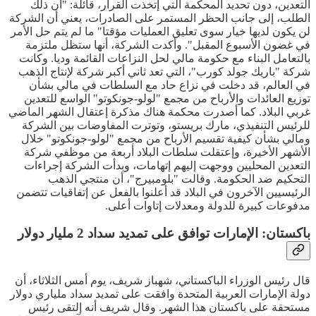
التعدين، دون تحديد المحكمة التي إتخذت القرار، قائلة: "أن ذلك
الطلب، إلى جانب الحظر المستمر على الصادرات، يعني أن الشركة
لن يكون لديها خيار سوى تعليق العمليات مؤقتا" ما لم يتم حل الأمر
في غضون الأسبوع المقبل". وأكدت الشركة، أنها ستظل ملتزمة
بالتعامل البناء مع حكومة مالي لحل النزاعات القائمة وديا. وكانت
شركة "باريك جولد كورب"، التي تعد ثاني أكبر شركة لإنتاج الذهب
في العالم، قد دخلت في نزاع حاد مع السلطات في مالي بشأن
توزيع العائدات والأرباح من مجمع "لولو-جونكوتو" الواسع للتعدين
غربي البلاد. كما أصدرت محكمة هناك مذكرة إعتقال الشهر الماضي
للرئيس التنفيذي، مارك بريستو، وتوترت المفاوضات بين الشركة
ومالي بشأن كيفية تقسيم الأرباح من مجمع "لولو-جونكوتو" خلال
الأشهر الأخيرة، وإعتقلت سلطات البلاد أربعة من موظفي شركة
التعدين المحليين ووجهت إليهم إتهامات، وبدأت الشركة إجراءات
التحكيم ضد الحكومة. وقالت "بلومبيرج"، أن منتجي الذهب
الرئيسيين الآخرون في البلاد قد أعلنوا بالفعل عن إتفاقيات تتضمن
مدفوعات كبيرة للدولة ومعدلات إتاوات أعلى.
باكستان: الإمارات توافق على تمديد سداد 2 مليار دولار
قال رئيس الوزراء الباكستاني، شهباز شريف، يوم أمس الثلاثاء، أن
دولة الإمارات العربية المتحدة وافقت على تمديد سداد ملياري دولار
مستحقة على باكستان هذا الشهر. وقال شريف أنه إلتقى رئيس