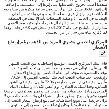
شخصا أصيب بجروح بالغة نقلوا على إثرها إلى المستشفى، إضافة
إلى إنهيار 3609 منازل في الزلزال. وفي ساعة مبكرة من صباح يوم
الثلاثاء، ضرب زلزال قوي منطقة التبت، وهي واحدة من أعلى
الهضاب في العالم، إذ وصفته السلطات بأنه الأعنف في المنطقة
منذ 5 سنوات، وبلغت شدة الزلزال 6 درجات أو أكثر، ويعد الأقوى
منذ زلزال ماينلينج في عام 2017، الذي سجل قوة 6.9 درجات، وفقا
لما ذكرته قناة سي سي تي في الصينية.
المركزي الصيني يشتري المزيد من الذهب رغم إرتفاع
الأسعار
قام البنك المركزي الصيني بتوسيع إحتياطياته من الذهب للشهر
الثاني على التوالي في ديسمبر، مما يشير إلى تجدد الشهية بعد
توقف المشتريات مؤقتا في العام الماضي مع إرتفاع الأسعار.
وإرتفعت إحتياطيات الذهب لدى بنك الشعب الصيني إلى 73.29
مليون أوقية في ديسمبر، مقارنة بـ72.96 مليون أوقية في الشهر
السابق، وفقا للبيانات الصادرة يوم أمس الثلاثاء. واستأنف البنك
المركزي زيادة إحتياطياته من الذهب في نوفمبر بعد توقف دام ستة
أشهر، وفق بلومبرج. وتظهر عملية الشراء أن بنك الشعب الصيني لا
يزال حريصا على تنويع إحتياطياته حتى مع إرتفاع أسعار الذهب إلى
مستويات باهظة تاريخيا. وكان إرتفاع سعر المعدن إلى مستوى