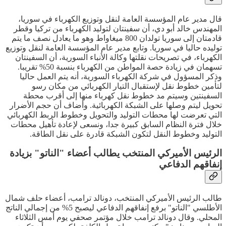
قال مدير عام المؤسسة العامة لنقل وتوزيع الكهرباء في سوريا،
المهندس خالد أبو دي، أن سفينتان لتوليد الكهرباء من تركيا وقطر
قادمتان إلى سوريا تولدان 800 ميغاواط وهو ما يعادل نصف ما يتم
توليده حاليا في سوريا. وتابع مدير عام المؤسسة العامة لنقل وتوزيع
الكهرباء، في تصريحات نقلتها وكالة الأنباء السورية، أن السفينتان
تسهمان في زيادة حصة ‏المواطن من الكهرباء بنسبة 50% تقريبا.
وذكر المسؤول في شركة الكهرباء السورية، أنه يتم العمل حاليا
لتأمين ‏خطوط نقل لإستقبال التيار الكهربائي من مكان رسو
السفينتين وسيتم مد ‏خطوط نقل كهرباء منها إلى أقرب محطة
تحويل ليتم وصلها على الشبكة الكهربائية. وأضاف أن حجم الأضرار
التي تعرضت لها محطات التوليد والتحويل وخطوط ‏الربط الكهربائي
خلال فترة النظام السابق كبيرة جدا، ونسعى لإعادة تأهيل محطات
‏التوليد وخطوط النقل لتكون الشبكة قادرة على نقل الطاقة.‏
الرئيس الأميركي المنتخب يطالب أعضاء "الناتو" بزيادة
إنفاقهم الدفاعي
طالب الرئيس الأميركي المنتخب، دونالد ترامب، أعضاء حلف شمال
الأطلسي "الناتو" برفع إنفاقهم الدفاعي ليصبح 5% من إجمالي الناتج
المحلي. وقال دونالد ترامب خلال مؤتمر صحفي يوم أمس الثلاثاء