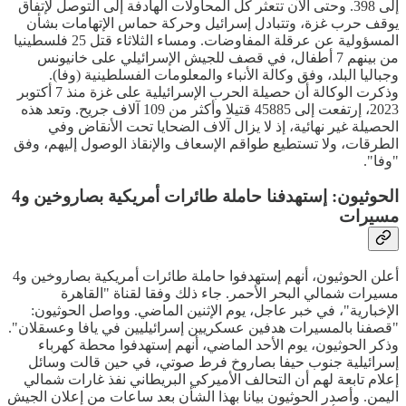
إلى 398. وحتى الآن تتعثر كل المحاولات الهادفة إلى التوصل لإتفاق
يوقف حرب غزة، وتتبادل إسرائيل وحركة حماس الإتهامات بشأن
المسؤولية عن عرقلة المفاوضات. ومساء الثلاثاء قتل 25 فلسطينيا
من بينهم 7 أطفال، في قصف للجيش الإسرائيلي على خانيونس
وجباليا البلد، وفق وكالة الأنباء والمعلومات الفسلطينية (وفا).
وذكرت الوكالة أن حصيلة الحرب الإسرائيلية على غزة منذ 7 أكتوبر
2023، إرتفعت إلى 45885 قتيلا وأكثر من 109 آلاف جريح. وتعد هذه
الحصيلة غير نهائية، إذ لا يزال آلاف الضحايا تحت الأنقاض وفي
الطرقات، ولا تستطيع طواقم الإسعاف والإنقاذ الوصول إليهم، وفق
"وفا".
الحوثيون: إستهدفنا حاملة طائرات أمريكية بصاروخين و4
مسيرات
أعلن الحوثيون، أنهم إستهدفوا حاملة طائرات أمريكية بصاروخين و4
مسيرات شمالي البحر الأحمر. جاء ذلك وفقا لقناة "القاهرة
الإخبارية"، في خبر عاجل، يوم الإثنين الماضي. وواصل الحوثيون:
"قصفنا بالمسيرات هدفين عسكريين إسرائيليين في يافا وعسقلان".
وذكر الحوثيون، يوم الأحد الماضي، أنهم إستهدفوا محطة كهرباء
إسرائيلية جنوب حيفا بصاروخ فرط صوتي، في حين قالت وسائل
إعلام تابعة لهم أن التحالف الأميركي البريطاني نفذ غارات شمالي
اليمن. وأصدر الحوثيون بيانا بهذا الشأن بعد ساعات من إعلان الجيش