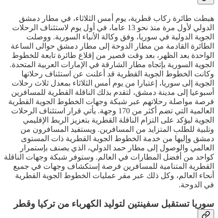
هبطت طائرة ركاب قطرية، يوم أمس الثلاثاء، في مطار دمشق
الدولي لأول مرة منذ نحو 13 عاما، في أول يوم لاستئناف الرحلات
الجوية الدولية في سوريا، وفق وكالة الأنباء السورية. ووصلت
الطائرة القادمة من مطار الدوحة إلى مطار دمشق حوالى الساعة
الواحدة بعد الظهر، بعد وقت قصير من إقلاع طائرة تابعة للخطوط
الجوية السورية بإتجاه مطار الشارقة في الإمارات العربية المتحدة.
وكانت الخطوط الجوية القطرية قد أعلنت عن استئناف رحلاتها
الجوية إلى سوريا، إعتبارا من يوم أمس الثلاثاء بمعدل ثلاث رحلات
أسبوعيا إلى مدينة دمشق، لتقدم بذلك الناقلة القطرية للمسافرين
فرصة مواصلة رحلاتهم عبر شبكة وجهات الخطوط الجوية القطرية
العالمية التي تضم أكثر من 170 وجهة. يأتي قرار استئناف الرحلات
الجوية ليؤكد على التزام الناقلة القطرية بتعزيز الربط الإقليمي
وتلبية للطلب المتزايد من المسافرين. ويستفيد المسافرون من
دمشق وإليها من خدمة الخطوط الجوية القطرية ذات المستوى
العالمي والوصول إلى مطار حمد الدولي، الذي يصنف بإستمرار
كواحد من أفضل المطارات في العالم. وستوفر شبكة وجهات الناقلة
القطرية المتنامية للمسافرين فرصة إستكشاف وجهات في جميع
أنحاء العالم، وكل ذلك عبر مقر عمليات الخطوط الجوية القطرية
في الدوحة.
سوريا تستقبل سفينتين لتوليد الكهرباء من تركيا وقطر