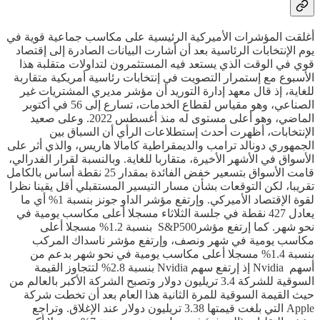
أغلقت المؤشرات الأميركية الرئيسية على مكاسب جماعية قوية في
يوم الإنتخابات الرئاسية بعد أن أشارت البيانات الصادرة إلى إقتصاد
قوي في الوقت الذي يستعد فيه المستثمرون لتداولات متقلبة هذا
الأسبوع مع إستمرار التصويت في إنتخابات رئاسية أمريكية متقاربة
للغاية، إذ قال معهد إدارة التوريد أن مؤشر مديري المشتريات غير
الصناعي، وهو مقياس لقطاع الخدمات، تسارع إلى 56 في أكتوبر
الماضي، وهو أعلى مستوى له منذ أغسطس 2022. وعلى صعيد
الإنتخابات، أظهرت أحدث إستطلاعات الرأي أن السباق بين
الجمهوري دونالد ترامب والديمقراطية كامالا هاريس، والذي أثر على
الأسواق في الأشهر الأخيرة، متقاربا للغاية. وبالنسبة لقرار الفدرالي،
قامت الأسواق بتسعير خفض الفائدة بمقدار 25 نقطة أساس بالكامل
تقريبا، لكن التوقعات بشأن مسار التيسير المستقبلي أقل يقينا نظرا
لقوة الإقتصاد الأميركي. وإرتفع مؤشر الداو جونز بنسبة 1% أي ما
يعادل 427 نقطة في جلسة الثلاثاء مسجلا أعلى مكاسب يومية في
نحو شهر. كما إرتفع مؤشرS&P500 بنسبة 1.2% مسجلا أعلى
مكاسب يومية في شهر ونصف، وإرتفع مؤشر ناسداك المركب
بنسبة 1.4% مسجلا أعلى مكاسب يومية في نحو شهر بدعم من
أسهم Nvidia إذ إرتفع سهم Nvidia بنسبة 2.8% لتتجاوز القيمة
السوقية للشركة 3.4 تريليون دولار وتصبح الشركة الأكبر بالعالم من
حيث القيمة السوقية للمرة الثانية هذا العام بعد أن تخطت شركة
Apple التي بلغت قيمتها 3.38 تريليون دولار عند الإغلاق. وتراجع