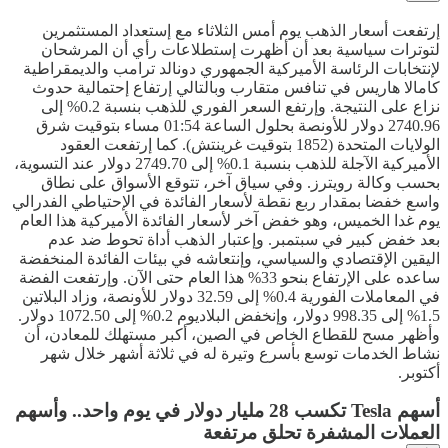
إرتفعت أسعار الذهب يوم أمس الثلاثاء مع إستعداد المستثمرين
لتوترات سياسية بعد أن أظهرت إستطلاعات رأي أن المرشحان
لإنتخابات الرئاسة الأميركية الجمهوري دونالد ترامب والديمقراطية
كامالا هاريس في تنافس متقارب وبالتالي إرتفاع إحتمالية حدوث
نزاع على النتيجة. وإرتفع السعر الفوري للذهب بنسبة 0.2% إلى
2740.96 دولار للأونصة بحلول الساعة 01:54 مساء بتوقيت شرق
الولايات المتحدة (1852 بتوقيت غرينتش). كما إرتفعت العقود
الأميركية الآجلة للذهب بنسبة 0.1% إلى 2749.70 دولار عند التسوية،
بحسب وكالة رويترز. وفي سياق آخر، تتوقع الأسواق على نطاق
واسع خفضا بمقدار ربع نقطة لأسعار الفائدة في الإحتياطي الفدرالي
يوم غدا الخميس، وهو خفض آخر لأسعار الفائدة الأميركية هذا العام
بعد خفض كبير في سبتمبر. وإعتبار الذهب أداة تحوط ضد عدم
اليقين الإقتصادي والسياسي، وإنتعاشه في بيئات الفائدة المنخفضة
ساعده على الإرتفاع بنحو 33% هذا العام حتى الآن. وإرتفعت الفضة
في المعاملات الفورية 0.4% إلى 32.59 دولار للأونصة، وزاد البلاتين
1.5% إلى 998.35 دولار، وإنخفض البلاديوم 0.2% إلى 1072.50 دولار.
وأظهر مسح للقطاع الخاص في الصين، أكبر مستهلك للمعادن، أن
نشاط الخدمات توسع بأسرع وتيرة له في ثلاثة أشهر خلال شهر
أكتوبر.
أسهم Tesla تكسب 28 مليار دولار في يوم واحد.. وأسهم
العملات المشفرة تحلق مرتفعة