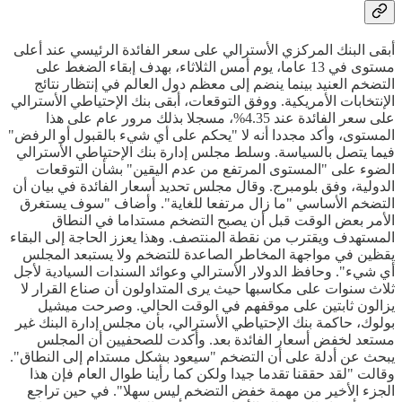
أبقى البنك المركزي الأسترالي على سعر الفائدة الرئيسي عند أعلى
مستوى في 13 عاما، يوم أمس الثلاثاء، بهدف إبقاء الضغط على
التضخم العنيد بينما ينضم إلى معظم دول العالم في إنتظار نتائج
الإنتخابات الأمريكية. ووفق التوقعات، أبقى بنك الإحتياطي الأسترالي
على سعر الفائدة عند 4.35%، مسجلا بذلك مرور عام على هذا
المستوى، وأكد مجددا أنه لا "يحكم على أي شيء بالقبول أو الرفض"
فيما يتصل بالسياسة. وسلط مجلس إدارة بنك الإحتياطي الأسترالي
الضوء على "المستوى المرتفع من عدم اليقين" بشأن التوقعات
الدولية، وفق بلومبرج. وقال مجلس تحديد أسعار الفائدة في بيان أن
التضخم الأساسي "ما زال مرتفعا للغاية". وأضاف "سوف يستغرق
الأمر بعض الوقت قبل أن يصبح التضخم مستداما في النطاق
المستهدف ويقترب من نقطة المنتصف. وهذا يعزز الحاجة إلى البقاء
يقظين في مواجهة المخاطر الصاعدة للتضخم ولا يستبعد المجلس
أي شيء". وحافظ الدولار الأسترالي وعوائد السندات السيادية لأجل
ثلاث سنوات على مكاسبها حيث يرى المتداولون أن صناع القرار لا
يزالون ثابتين على موقفهم في الوقت الحالي. وصرحت ميشيل
بولوك، حاكمة بنك الإحتياطي الأسترالي، بأن مجلس إدارة البنك غير
مستعد لخفض أسعار الفائدة بعد. وأكدت للصحفيين أن المجلس
يبحث عن أدلة على أن التضخم "سيعود بشكل مستدام إلى النطاق".
وقالت "لقد حققنا تقدما جيدا ولكن كما رأينا طوال العام فإن هذا
الجزء الأخير من مهمة خفض التضخم ليس سهلا". في حين تراجع