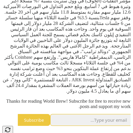
مؤشر التقلبات (الخوف) في وول ستريت بنسبة 7% مسجلا أكبر
وتيرة هبوط في 7 أسابيع. وبلغ حجم التداول في البورصات الأميركية
12.6 مليار سهم مقارنة بمتوسط 11.8 مليار سهم في آخر 20 جلسة.
وقفز سهم Teslaبنسبة 3.5% في جلسة الثلاثاء منهيا سلسلة خسائر
من 6 جلسات متتالية، لتضيف الشركة 28 مليار دولار إلى قيمتها
السوقية في يوم واحد. وجاءت هذه المكاسب بعد أن فاز الرئيس
التنفيذي إيلون كاسك بحكم قضائي يسمح للجنة العمل السياسي
التابعة له بتوزيع جائزة المليون دولار على الناخبين في الولايات
المتأرجحة. ويدعم الرجل الأغنى في العالم بهذه الجائزة المرشح
الجمهوري "دونالد ترامب"، في مواجهة منافسته في السباق
الرئاسي، الديمقراطية "كامالا هاريس". وإرتفع سهم Coinbase بأكثر
من 4% في جلسة الثلاثاء مسجلا ثالث مكاسب يومية على التوالي
بدعم من إرتفاع عملة البتكوين بنحو 3% حيث وضع ترامب نفسه
كحليف للقطاع. وجاءت هذه المكاسب بعد أن أعلنت شركة إدارة
الصناديق المتداولة ARK Invest ، التابعة للمستثمرة "كاثي وود"، عن
زيادة حيازاتها من أسهم بورصة العملات المشفرة بمقدار 24.4 ألف
سهم أي ما يعادل 4.5 مليون دولار.
Thanks for reading World Brew! Subscribe for free to receive new
posts and support my work.
Subscribe