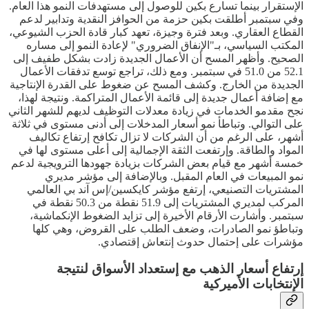
الإستقرار بينما تسارع بكين للوصول إلى مستهدفات النمو هذا العام.
وفي سبتمبر أطلقت بكين حزمة من الحوافز النقدية وتدابير لدعم
القطاع العقاري. وبعد فترة وجيزة، تعهد كبار قادة الحزب الشيوعي،
المكتب السياسي، بـ"الإنفاق الضروري" لإعادة النمو إلى مساره
الصحيح. وأظهر المسح أن الأعمال الجديدة زادت بشكل طفيف إلى
52.1 من 51.0 في سبتمبر. ومع ذلك، تراجع توسع تدفقات الأعمال
الجديدة من الخارج. وكشف المسح عن ضغوط على القدرة الإنتاجية
مع إضافة أعمال جديدة إلى قائمة الأعمال المتراكمة. ونتيجة لهذا،
نجح مقدمو الخدمات في زيادة معدلات التوظيف لديهم للشهر الثاني
على التوالي. وتباطأ نمو أسعار المدخلات إلى أدنى مستوى في ثلاثة
أشهر، على الرغم من أن الشركات لا تزال تكافح إرتفاع تكاليف
المواد والطاقة. وإرتفعت الثقة الإجمالية إلى أعلى مستوى لها في
خمسة أشهر مع قيام بعض الشركات بزيادة جهودها الترويجية لدعم
نمو المبيعات في العام المقبل. وبالإضافة إلى مؤشر مديري
المشتريات التصنيعي، إرتفع مؤشر كايكسين/إس آند بي العالمي
المركب لمديري المشتريات إلى 51.9 نقطة من 50.3 نقطة في
سبتمبر. وأشارت الأرقام الأخيرة إلى تزايد الضغوط الإنكماشية،
وتباطؤ نمو الصادرات، وضعف الطلب على القروض، وهي كلها
مؤشرات على إحتمال حدوث إنتعاش إقتصادي.
إرتفاع أسعار الذهب مع إستعداد الأسواق لنتيجة
الإنتخابات الأميركية