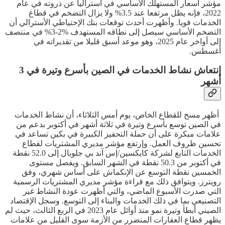
مؤشر أسعار المستهلك الأساسي في أستراليا عن ذروته في عام
2022، فإنه يظل مرتفعا عند 3.5% ولا يزال التضخم في قطاع
الخدمات قويا. وأظهرت أحدث توقعات بنك الإحتياطي الأسترالي أن
التضخم الأساسي سيصل إلى نطاقه المستهدف %2-3% في منتصف
إلى أواخر عام 2025، وهو موعد أسبق قليلا من تقديراته في
أغسطس.
إنتعاش نشاط الخدمات في الصين بأسرع وتيرة في 3
أشهر
أظهر مسح للقطاع الخاص، يوم أمس الثلاثاء، أن نشاط الخدمات
في الصين توسع بأسرع وتيرة في ثلاثة أشهر في أكتوبر بدعم من
علامات مبكرة على أن حملة التحفيز الكبيرة في بكين تساعد في
تحسين ظروف العمل. وإرتفع مؤشر مديري المشتريات لقطاع
الخدمات التابع لشركة كايكسين/إس آند بي جلوبال إلى 52.0 نقطة
في أكتوبر من 50.3 نقطة في الشهر السابق. ويفصل مستوى
الخمسين نقطة التوسع عن الإنكماش على أساس شهري، وفق
رويترز. ويتوافق ذلك مع قراءة مؤشر مديري المشتريات الرسمية
التي صدرت الأسبوع الماضي، والتي أظهرت عودة النشاط غير
التصنيعي بما في ذلك الخدمات والبناء إلى التوسع. وسجل الإقتصاد
الصيني أبطأ وتيرة نمو منذ أوائل عام 2023 في الربع الثالث، حيث لم
يظهر قطاع العقارات المتضرر من الأزمة سوى القليل من علامات