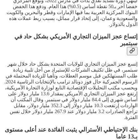
لينهي دورة تشديد نقدي بدأت في مارس 2022، وتوقع المركزي
خفضا آخر بـ50 نقطة أساس (0.5%) هذا العام. ودفع هذا الخفض
البنوك المركزية العربية بما فيها الإمارات وقطر والبحرين والكويت
والسعودية وعمان، إلى إتخاذ قرار مماثل، بسبب ربط عملات هذه
الدول بالدولار.
إتساع عجز الميزان التجاري الأمريكي بشكل حاد في
سبتمبر
إتسع عجز الميزان التجاري للولايات المتحدة بشكل حاد خلال شهر
سبتمبر، في ظل تكثيف الشركات للإستيراد من أجل تلبية زيادة
طلب المستهلكين قبل موسم العطلات، وتأهبا للزيادة المحتملة في
الرسوم الجمركية حال فوز دونالد ترامب بالإنتخابات الرئاسية 2024.
وبحسب مكتب التحليلات الإقتصادية التابع لوزارة التجارة الأمريكية،
إرتفع عجز الميزان التجاري الأمريكي بمقدار 13.6 مليار دولار على
أساس شهري إلى 84.4 مليار دولار في سبتمبر. وقال المكتب أن
الواردات إرتفعت 10.3 مليار دولار إلى 352.3 مليار دولار، مقابل
تراجع الصادرات 3.2 مليار دولار عند 267.9 مليار دولار خلال نفس
الفترة.
بنك الإحتياطي الأسترالي يثبت الفائدة عند أعلى مستوى
بـ13 عاما