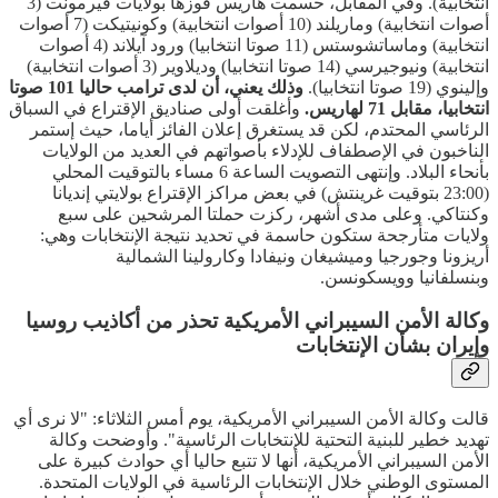
انتخابية). وفي المقابل، حسمت هاريس فوزها بولايات فيرمونت (3
أصوات انتخابية) وماريلند (10 أصوات انتخابية) وكونيتيكت (7 أصوات
انتخابية) وماساتشوستس (11 صوتا انتخابيا) ورود آيلاند (4 أصوات
انتخابية) ونيوجيرسي (14 صوتا انتخابيا) وديلاوير (3 أصوات انتخابية)
وإلينوي (19 صوتا انتخابيا).
وذلك يعني، أن لدى ترامب حاليا 101 صوتا
انتخابيا، مقابل 71 لهاريس.
وأغلقت أولى صناديق الإقتراع في السباق
الرئاسي المحتدم، لكن قد يستغرق إعلان الفائز أياما، حيث إستمر
الناخبون في الإصطفاف للإدلاء بأصواتهم في العديد من الولايات
بأنحاء البلاد. وإنتهى التصويت الساعة 6 مساء بالتوقيت المحلي
(23:00 بتوقيت غرينتش) في بعض مراكز الإقتراع بولايتي إنديانا
وكنتاكي. وعلى مدى أشهر، ركزت حملتا المرشحين على سبع
ولايات متأرجحة ستكون حاسمة في تحديد نتيجة الإنتخابات وهي:
أريزونا وجورجيا وميشيغان ونيفادا وكارولينا الشمالية
وبنسلفانيا وويسكونسن.
وكالة الأمن السيبراني الأمريكية تحذر من أكاذيب روسيا
وإيران بشأن الإنتخابات
قالت وكالة الأمن السيبراني الأمريكية، يوم أمس الثلاثاء: "لا نرى أي
تهديد خطير للبنية التحتية للإنتخابات الرئاسية". وأوضحت وكالة
الأمن السيبراني الأمريكية، أنها لا تتبع حاليا أي حوادث كبيرة على
المستوى الوطني خلال الإنتخابات الرئاسية في الولايات المتحدة.