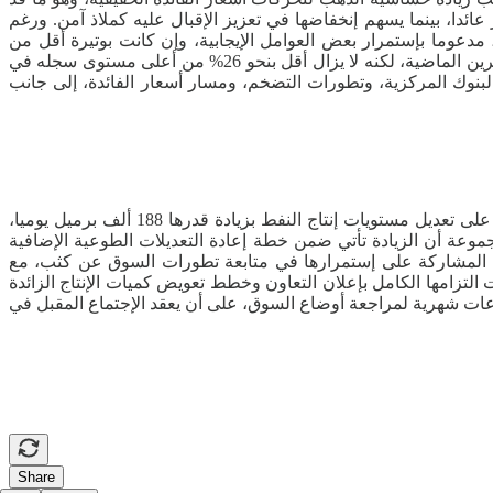
عائدا، بينما يسهم إنخفاضها في تعزيز الإقبال عليه كملاذ آمن. ورغم
عوما بإستمرار بعض العوامل الإيجابية، وإن كانت بوتيرة أقل من
التقديرات السابقة. وأشار التقرير إلى أن الذهب جرى تداوله عند نحو 4175 دولارا للأونصة، مرتفعا بنسبة 1.26% خلال الساعات الأربع والعشرين الماضية، لكنه لا يزال أقل بنحو 26% من أعلى مستوى سجله في
ونا بقرارات البنوك المركزية، وتطورات التضخم، ومسار أسعار الفائدة، إلى جانب
أعلنت الدول السبع الأعضاء في مجموعة “أوبك+”، وهي السعودية وروسيا والعراق والكويت وكازاخستان والجزائر وسلطنة عمان، الإتفاق على تعديل مستويات إنتاج النفط بزيادة قدرها 188 ألف برميل يوميا،
ضحت المجموعة أن الزيادة تأتي ضمن خطة إعادة التعديلات الطوعية الإضافية
السوق. وشددت الدول المشاركة على إستمرارها في متابعة تطورات السوق عن كثب، مع
 التزامها الكامل بإعلان التعاون وخطط تعويض كميات الإنتاج الزائدة
 إجتماعات شهرية لمراجعة أوضاع السوق، على أن يعقد الإجتماع المقبل في
Share