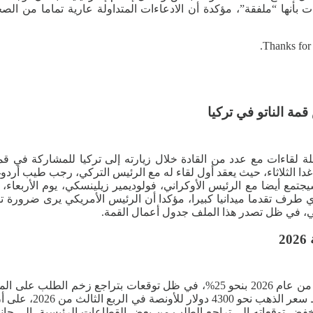
بأنها “ملفقة”، مؤكدة أن الادعاءات المتداولة عارية تماما من الصحة
Thanks for 
ة الناتو في تركيا
غدا الثلاثاء، حيث يعقد أول لقاء له مع الرئيس التركي، رجب طيب أرد
تمع أيضا مع الرئيس الأوكراني، فولوديمير زيلينسكي، يوم الأربعاء،
 طرف تقدما ميدانيا كبيرا، مؤكدا أن الرئيس الأمريكي يرى ضرورة تك
اعي، في ظل تصدر هذا الملف جدول أعمال القمة.
خفض بنك “جي بي مورغان” توقعاته لأسعار الذهب خلال الربع الرابع من عام 2026 بنح
ة العام. وأرجع البنك خفض توقعاته إلى تراجع الطلب من بعض القطاعات الرئيسية