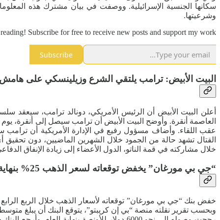
سكانها الجنسية الإسرائيلية. ووصفت في بيان مشترك هذه المعلومات 
وشرعيتها.
reading! Subscribe for free to receive new posts and support my work.
Subscribe
البيت الأبيض: ترامب يلتقي الشرع وزيلينسكي على هامش قم
العاصمة أنقرة. وأوضح البيت الأبيض أن ترامب سيصل إلى أنقرة، يوم 
عقب اللقاء. وأضاف مسؤول رفيع في الإدارة الأمريكية أن ترامب سيج
القتال تشهد حالة من الجمود خلال الشهرين الماضيين، دون تحقيق أي
خلال مشاركته في قمة الناتو، الدول الأعضاء إلى زيادة الإنفاق الدف
“جي بي مورغان” يخفض توقعاته لسعر الذهب 25% بنهاية 2026
رجحت وصوله إلى نحو 6000 دولار للأونصة بنهاي