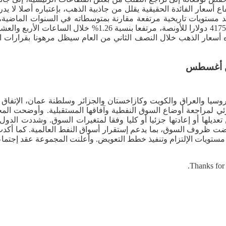
أسعار الفائدة الحقيقية يقلل من جاذبية الذهب، بإعتباره أصلا لا يدر 
مستويات تاريخية مرتفعة مقارنة بمتوسطاته في السنوات الماضية، مد
للأونصة. وأكد البنك أن إتجاه أسعار الذهب خلال النصف الثاني من العام سيظل مره
 عبر الإتصال المرئي لمراجعة أوضاع السوق النفطية وآفاقها المستقبلية. وأو
20، مؤكدة أن هذه الكميات يمكن تعديلها أو إعادتها جزئيا أو كليا وفقا لمتغيرات 
إقتضت ظروف السوق، بما يدعم إستقرار أسواق النفط العالمية. كما أكدت
شتركة متابعة مستويات الإلتزام وتنفيذ خطط التعويض. وأعلنت المجموعة عقد
Thanks for 