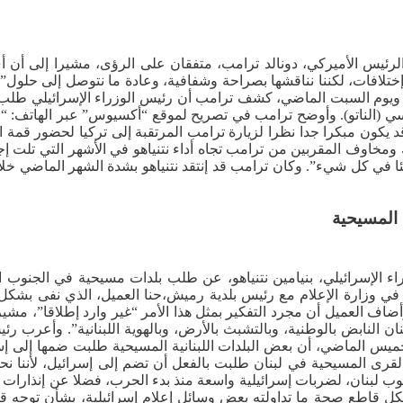
 والرئيس الأميركي، دونالد ترامب، متفقان على الرؤى، مشيرا إلى أن 
ختلافات، لكننا نناقشها بصراحة وشفافية، وعادة ما نتوصل إلى حلول”. و
 ويوم السبت الماضي، كشف ترامب أن رئيس الوزراء الإسرائيلي طلب ع
الناتو). وأوضح ترامب في تصريح لموقع “أكسيوس” عبر الهاتف: “علاقت
 ومخاوف المقربين من ترامب تجاه أداء نتنياهو في الأشهر التي تلت 
ا في كل شيء”. وكان ترامب قد إنتقد نتنياهو بشدة الشهر الماضي خلال
 المسيحية
ء الإسرائيلي، بنيامين نتنياهو، عن طلب بلدات مسيحية في الجنوب الإ
حقق من صحة هذه المزاعم، تواصل فريق Factcheck - Lebanon ، في وزارة الإعلام مع رئيس بلدية رم
ان النابض بالوطنية، وبالتشبث بالأرض، وبالهوية اللبنانية”. وأعرب 
لخميس الماضي، أن بعض البلدات اللبنانية المسيحية طلبت ضمها إلى إ
القرى المسيحية في لبنان طلبت بالفعل أن تضم إلى إسرائيل، لأننا ن
 قاطع صحة ما تداولته بعض وسائل إعلام إسرائيلية، بشأن توجه ق