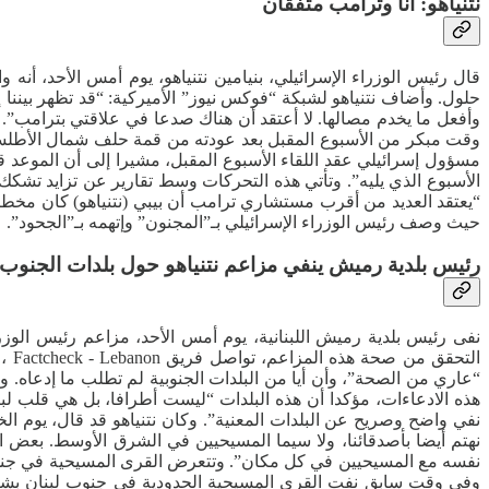
نتنياهو: أنا وترامب متفقان
قال رئيس الوزراء الإسرائيلي، بنيامين نتنياهو، يوم أمس الأحد، أنه
حلول. وأضاف نتنياهو لشبكة “فوكس نيوز” الأميركية: “قد تظهر بيننا إ
وأفعل ما يخدم مصالها. لا أعتقد أن هناك صدعا في علاقتي بترامب”.
وقت مبكر من الأسبوع المقبل بعد عودته من قمة حلف شمال الأطلسي (
الأسبوع الذي يليه”. وتأتي هذه التحركات وسط تقارير عن تزايد تشكك
“يعتقد العديد من أقرب مستشاري ترامب أن بيبي (نتنياهو) كان مخطئ
حيث وصف رئيس الوزراء الإسرائيلي بـ”المجنون” وإتهمه بـ”الجحود”.
رئيس بلدية رميش ينفي مزاعم نتنياهو حول بلدات الجنوب
نفى رئيس بلدية رميش اللبنانية، يوم أمس الأحد، مزاعم رئيس الوزرا
الت
هذه الادعاءات، مؤكدا أن هذه البلدات “ليست أطرافا، بل هي قلب لبن
نفي واضح وصريح عن البلدات المعنية”. وكان نتنياهو قد قال، يوم ا
نهتم أيضا بأصدقائنا، ولا سيما المسيحيين في الشرق الأوسط. بعض 
وفي وقت سابق نفت القرى المسيحية الحدودية في جنوب لبنان بشكل