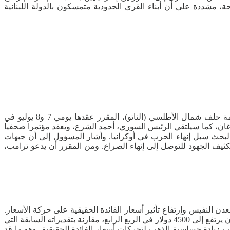
، مشددة على أن أبناء القرى الحدودية متمسكون بالدولة اللبنانية
أعلن البيت الأبيض أن الرئيس الأمريكي، دونالد ترامب، سيعقد سلسلة لقاءات مع عدد من القادة خلال زيارته إلى تركيا للمشاركة في قمة حلف شمال الأطلسي (الناتو)، المقرر عقدها يومي 7 و8 يوليو في
وغان، كما سيلتقي الرئيس السوري، أحمد الشرع، ويعقد مؤتمرا صحفيا
 لبحث سبل إنهاء الحرب في أوكرانيا. وأشار المسؤول إلى أن جبهات
ثيف الجهود للتوصل إلى إنهاء الصراع. ومن المقرر أن يدعو ترامب،
و 25%، في ظل توقعات بتراجع زخم الطلب على المعدن النفيس وإرتفاع تأثير أسعار الفائدة الحقيقية على حركة الأسعار.
وبحسب تقرير نقلته منصة “بي إن كريبتو”، يتوقع البنك أن يبلغ متوسط سعر الذهب نحو 4300 دولار للأونصة في الربع الثالث من 2026، على أن يرتفع إلى 4500 دولار في الربع الرابع، مقارنة بتقديراته السابقة التي
، إلى جانب زيادة حساسية الذهب لتحركات أسعار الفائدة الحقيقية، وهو ما قد