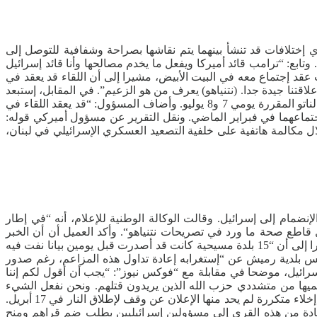
أي إختلافات قد تنشأ بينهما يتم نقاشها بصراحة وشفافية للتوصل إلى
تابع: “ترامب قائد أميركا ويفعل ما يخدم مصالحها وأنا قائد إسرائيل
قد إجتماع معه في البيت الأبيض، مشيرا إلى أن اللقاء قد يعقد في
نا جيدة جدا. (نتنياهو) يعرف من هو الزعيم”. في المقابل، إستبعد
مسؤول إسرائيلي عقد اللقاء الأسبوع المقبل، مشيرا إلى أن الموعد قد يكون مبكرا جدا نظرا لزيارة ترامب المرتقبة إلى تركيا لحضور قمة الناتو المقررة يومي 7 و8 يوليو. وأضاف المسؤول: “قد يعقد اللقاء في
إجتماعهما في فبراير الماضي. ونقل التقرير عن مسؤول أميركي قوله:
 مكالمة هاتفية على خلفية التصعيد العسكري الإسرائيلي في لبنان،
نضمام إلى إسرائيل. وقالت الوكالة الوطنية للإعلام، أنه “في إطار
يش،حنا العميل، الذي نفى بشكل قاطع صحة ما ورد في تصريحات نتنياهو“. وأكد العميل أن أن الخبر
“عاري من الصحة”، وأن أيا من البلدات الجنوبية لم تطلب ما إدعاه. وأضاف العميل أن مجرد التفكير بمثل هذا الأمر “غير وارد إطلاقا”، مشيرا إلى أن “15 بلدة مسيحية كانت قد أصدرت قبل يومين بيانا نفت فيه
رئيس بلدية رميش عن “إستغرابه إعادة تداول هذه المزاعم، رغم صدور
سرائيل، موضحا في مقابلة مع “فوكس نيوز”: “يجب أن أقول لكم إننا
حميها من متشددي حزب الله الذين يريدون قتلهم. ونحن نفعل الشيء
نفسه مع المسيحيين في كل مكان”. وتتعرض القرى المسيحية في جنوب لبنان، لضربات إسرائيلية واسعة منذ بدء الحرب، فضلا عن إنذارات إخلاء متكررة لم يحد منها الإعلان عن وقف لإطلاق النار في 17 أبريل.
ادة من هذه القرى إلى مسؤولين إسرائيليين بطلب ضم قراهم ومنح