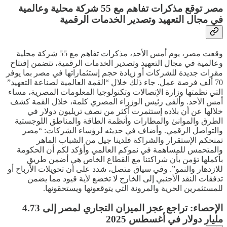
مصر توقع مذكرات تفاهم مع 55 شركة محلية وعالمية
في مجال التعهيد وتصدير الخدمات الرقمية
وقعت مصر، يوم أمس الأحد، مذكرات تفاهم مع 55 شركة محلية
وعالمية في مجال التعهيد وتصدير الخدمات الرقمية، تتضمن إفتتاح
مقرات جديدة للشركات أو زيادة حجم إستثماراتها في مصر بما يوفر
70 ألف فرصة عمل. جاء ذلك خلال “القمة العالمية لصناعة التعهيد”
التي نظمتها وزارة الإتصالات وتكنولوجيا المعلومات المصرية، مساء
أمس الأحد. وألقى رئيس الوزراء المصري كلمة، خلال القمة كشف
خلالها عن أن بلاده إستثمرت أكثر من نصف تريليون دولار في
الطرق والموانئ والمطارات وأنظمة الطاقة والمناطق اللوجستية
والتواصل الرقمي. وأضاف في حديثه لرؤساء الشركات: “مصر
تمنحكم الإستقرار والشراكة فلدينا جيل من الشباب الماهر
والمتحمس للمساهمة في نموكم العالمي وأؤكد لكم أن الحكومة
بأكملها تؤمن بأن شراكتنا مع القطاع الخاص هي أضمن طريق
للازدهار والنمو”. وفي سياق متصل، شدد على أن تحويلات الأرباح أو
تدفقات النقد الأجنبي إلى الخارج لا تخضع لأية قيود مما يضمن
للمستثمرين الحرية والمرونة التي يتوقعونها ويستحقونها.
الإحصاء: تراجع عجز الميزان التجاري لمصر إلى 4.73
مليار دولار في أغسطس 2025