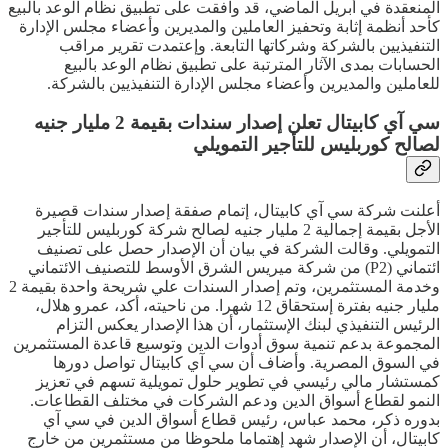
المنعقدة في أبريل الماضي، قد وافقت على تطبيق نظام الوعد بالبيع
كأحد أنظمة إثابة وتحفيز العاملين والمديرين وأعضاء مجلس الإدارة
التنفيذيين بالشركة وشركاتها التابعة. وإعتمدت تقرير مراقب
الحسابات بمدى الآثار المترتبة على تطبيق نظام الوعد بالبيع
للعاملين والمديرين وأعضاء مجلس الإدارة التنفيذيين بالشركة.
سي آي كابيتال تعلن إصدار سندات بقيمة 2 مليار جنيه
لصالح كوربليس للتأجير التمويلي
أعلنت شركة سي آي كابيتال، إتمام صفقة إصدار سندات قصيرة
الأجل بقيمة إجمالية 2 مليار جنيه لصالح شركة كوربليس للتأجير
التمويلي. وقالت الشركة في بيان أن الإصدار حصل على تصنيف
ائتماني (P2) من شركة ميريس الشرق الأوسط للتصنيف الائتماني
وخدمة المستثمرين، وتم إصدار السندات علي شريحة واحدة بقيمة 2
مليار جنيه بفترة إستحقاق 12 شهرا. من ناحيته، أكد، عمرو هلال،
الرئيس التنفيذي لبنك الإستثمار، أن هذا الإصدار يعكس التزام
المجموعة بدعم تنمية سوق أدوات الدين وتوسيع قاعدة المستثمرين
في السوق المصرية. وأضاف أن سي آي كابيتال تواصل دورها
كمستشار مالي رئيسي في تطوير حلول تمويلية تسهم في تعزيز
النمو لقطاع أسواق الدين ودعم الشركات في مختلف القطاعات.
بدوره ذكر، محمد عباس، رئيس قطاع أسواق الدين في سي آي
كابيتال، أن الإصدار شهد إهتماما ملحوظا من مستثمرين من خارج