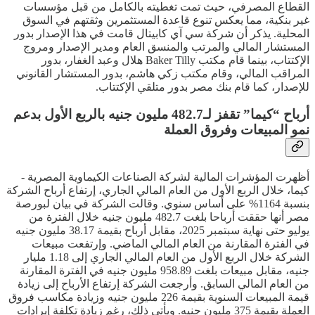
القطاع المصرفي، حيث تمت تغطيته بالكامل من قبل مؤسسات
غير بنكية، مما يعكس تنوع قاعدة المستثمرين وثقتهم في السوق
المحلية. يذكر أن شركة سي آي كابيتال قامت في هذا الإصدار بدور
المستشار المالي والمرتب والمنسق العام ومدير الإصدار ومروج
الإكتتاب، بينما قام مكتب Baker Tilly هلال وعبد الغفار، بدور
المراقب المالي، وقام مكتب زكي هاشم، بدور المستشار القانوني
للإصدار، كما قام بنك مصر بدور متلقي الإكتتاب.
أرباح “كيما” تقفز لـ482.7 مليون جنيه بالربع الأول بدعم
نمو المبيعات وفروق العملة
أظهرت المؤشرات المالية لشركة الصناعات الكيماوية المصرية -
كيما، خلال الربع الأول من العام المالي الجاري، إرتفاع أرباح الشركة
بنسبة 1164% على أساس سنوي. وقالت الشركة في بيان لبورصة
مصر أنها حققت أرباحا بلغت 482.7 مليون جنيه خلال الفترة من
يوليو حتى نهاية سبتمبر 2025، مقابل أرباح بقيمة 38.17 مليون جنيه
في الفترة المقارنة من العام المالي الماضي. وإرتفعت مبيعات
الشركة خلال الربع الأول من العام المالي الجاري إلى 1.18 مليار
جنيه، مقابل مبيعات بلغت 958.89 مليون جنيه في الفترة المقارنة
من العام المالي السابق. وأرجعت الشركة إرتفاع الأرباح إلى زيادة
قيمة المبيعات السنوية بقيمة 226 مليون جنيه وزيادة مكاسب فروق
العملة بقيمة 375 مليون جنيه. ويأتي ذلك، رغم زيادة تكلفة إيرادات