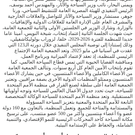
ويمنى البحار، نائب وزير السياحة والآثار، والمهندس أحمد يوسف،
الرئيس التنفيذي للهيئة المصرية العامة للتنشيط السياحي، ورنا
جوهر، مستشار وزير السياحة والآثار للتواصل والعلاقات الخارجية
والمشرف العام على الإدارة العامة للعلاقات الدولية والإتفاقيات
بالوزارة. وشارك الوزير في الجلستين الأولى والثانية للجمعية العامة،
حيث شهدت الجلسة الثانية إعتماد إنتخاب، شيخة النويس، أمينا عاما
جديدا للمنظمة للفترة 2026-2029، خلفا، لزوراب بولوليكاشفيلي،
وذلك إستنادا إلى توصية المجلس التنفيذي خلال دورته الـ123 التي
عقدت في أسبانيا في مايو 2025. وتعد الجمعية العامة الإجتماع
الرئيسي للمنظمة، إذ تعقد لإعتماد الميزانية وبرنامج العمل،
ومناقشة القضايا الحيوية التي تمس قطاع السياحة العالمي، كما
تقوم بإنتخاب الأمين العام كل أربع سنوات. وتتألف الجمعية العامة
من الأعضاء الكاملين والأعضاء المنتسبين، في حين يشارك الأعضاء
المنتسبون وممثلو المنظمات الدولية الأخرى بصفة مراقبين. وتعتبر
الجمعية العامة أعلى سلطة لصنع القرار في منظمة الأمم المتحدة
للسياحة، حيث تحدد جدول الأعمال العالمي للسياحة وتوجه أولوياتها
المستقبلية. وتعد منظمة الأمم المتحدة للسياحة الوكالة المتخصصة
التابعة للأمم المتحدة والمعنية بتعزيز السياحة المسؤولة
والمستدامة والمتاحة للجميع. وتعمل المنظمة، بالتعاون مع 160 دولة
عضو و6 أعضاء منتسبين وأكثر من 500 عضو منتسب، على ترسيخ
مكانة السياحة كأحد المحركات الرئيسية للنمو الإقتصادي، والتنمية
الشاملة، والحفاظ على الإستدامة البيئية.