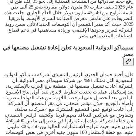
رفع حجم صادراتها من المنشآت المعدنية إلى نحو 35 ألف طن في
عام 2026 بقيمة تقارب 50 مليون دولار، مقارنة بنحو 25 ألف طن
بقيمة تتراوح بين 40 و45 مليون دولار خلال العام الجاري. جاءت هذه
التصريحات على هامش معرض الصناعة للشرق الأوسط وأفريقيا
2025، حيث أكد مدير التصدير أن التوسعات الجديدة تأتي ضمن رؤية
الشركة لتعزيز وجودها الإقليمي، وزيادة مساهمتها في دعم قطاع
الصناعات المعدنية في مصر.
سبيماكو الدوائية السعودية تعلن إعادة تشغيل مصنعها في
مصر
قال، أحمد حمدان الجديع، الرئيس التنفيذي لشركة سبيماكو الدوائية
السعودية التي تمتلك 91% من شركة سبيماكو مصر الدوائية، أن
الشركة أعادت تشغيل مصنعها في منطقة برج العرب بالإسكندرية،
بعد إستكمال عمليات تحديث خطوط الإنتاج، لتبدأ أول إنتاج الأسبوع
الماضي بعد الحصول على الرخصة اللازمة من هيئة الدواء المصرية.
وأضاف الجديع، خلال مؤتمر صحفي، في مقر المصنع، أن الشركة
إلى أعادت توقيع عقود للتصنيع المشترك مع 4 شركات محلية،
وتتفاوض مع شركتين للتعاقد معهم قريبا. وكشف الرئيس التنفيذي،
عن خطة الشركة لزيادة إستثماراتها في مصر إلى ما بين 400 و450
مليون جنيه، حيث تتراوح الإستثمارات الحالية بين 250 و300 مليون
جنيه، مع خطة لإستثمار 100 مليون جنيه أخرى في بعض التوسعات