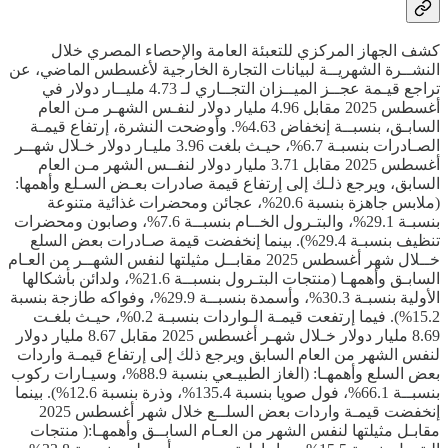
كشف الجهاز المركزي للتعبئة العامة والإحصاء المصري خلال
النشــرة الشهريــة لبيانات التجارة الخارجية لأغسطس الماضي، عن
تراجع قيـمة عجــز الميــزان التجــاري لـ 4.73 مليــار دولار في
أغسطس 2025 مقابل 4.96 مليار دولار لنفـس الشهـر مـن العام
السابـق، بنسبــة إنخفاض 4.63%. وأوضحت النشرة، إرتفاع قيمـة
الصـادرات بنسبـة 6.7%، حيـث بلغت 3.96 مليـار دولار خـلال شهــر
أغسطس 2025 مقابل 3.71 مليار دولار لنفــس الشهر مـن العام
السابق، ويرجع ذلـك إلى إرتفاع قيمة صادرات بعـض السـلع وأهمها:
(ملابس جاهزة بنسبة 20.6%، عجائن ومحضرات غذائية متنوعة
بنسبـة 29.1%، والبتـرول الخــام بنسبــة 7.6%، وصابون ومحضرات
تنظيف بنسبـة 29.4%). بينما إنخفضت قيمة صـادرات بعض السلع
خــلال شهر أغسطس 2025 مقابــل مثيلتها لنفس الشهــر من العـام
السابـق وأهمهـا (منتجات البتـرول بنسبــة 21.6%، ولدائن بأشكالها
الأولية بنسبـة 30.3%، وأسمدة بنسبــة 29.9%، وفواكه طازجة بنسبة
15.2%). فيما إرتفعت قيمـة الـواردات بنسبـة 0.2%، حيـث بلغـت
8.69 مليار دولار خـلال شهـر أغسطس 2025 مقابل 8.67 مليار دولار
لنفس الشهر من العام السابق ويرجع ذلك إلى إرتفاع قيمـة واردات
بعض السلع وأهمهـا: (الغاز الطبيـعي بنسبة 88.9%، وسيـارات ركوب
بنسبــة 66.1%، فول صويا بنسبة 135.4%، وذرة بنسبة 12.6%). بينما
إنخفضت قيمـة واردات بعض السلــع خلال شهر أغسطس 2025
مقابـل مثيلتها لنفس الشهر من العـام السابــق وأهمهـا:( منتجات