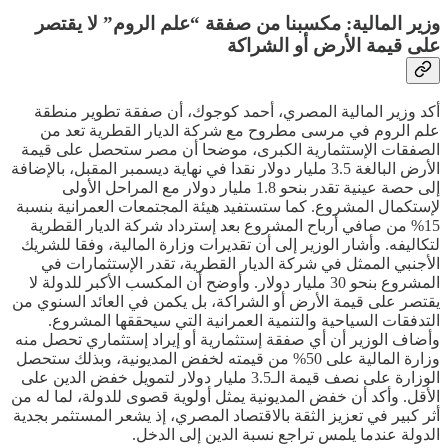
وزير المالية: مكسبنا من صفقة “علم الروم” لا يقتصر
على قيمة الأرض أو الشراكة
أكد وزير المالية المصري، أحمد كوجوك، أن صفقة تطوير منطقة
علم الروم في مرسى مطروح مع شركة الديار القطرية تعد من
الصفقات الإستثمارية الكبرى، موضحا أن مصر ستحصل على قيمة
الأرض البالغة 3.5 مليار دولار نقدا في نهاية ديسمبر المقبل، بالإضافة
إلى حصة عينية تقدر بنحو 1.8 مليار دولار مع المراحل الأولى
لإستكمال المشروع. كما ستستفيد هيئة المجتمعات العمرانية بنسبة
15% من صافي أرباح المشروع بعد إسترداد شركة الديار القطرية
لتكاليفه. وأشار الوزير إلى أن تقديرات وزارة المالية، وفقا للشريك
الأجنبي الممثل في شركة الديار القطرية، تقدر الإستثمارات في
المشروع بنحو 30 مليار دولار. وأوضح أن المكسب الأكبر للدولة لا
يقتصر على قيمة الأرض أو الشراكة، بل يكمن في العائد السنوي من
التدفقات السياحية والتنمية العمرانية التي سيحققها المشروع.
وأضاف الوزير أن أي صفقة إستثمارية أو إيراد إستثماري تحصل منه
وزارة المالية على 50% من قيمته لخفض المديونية، وبذلك ستحصل
الوزارة على نصف قيمة الـ3.5 مليار دولار لتمويل خفض الدين على
الأقل. وأكد أن خفض المديونية يمثل أولوية قصوى للدولة، لما له من
أثر كبير في تعزيز الثقة بالاقتصاد المصري، إذ يشعر المستثمر بجدية
الدولة عندما يلمس تراجع نسبة الدين إلى الدخل.