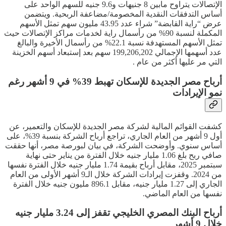
الإتصالات يتراوح مابين 8 جنيهات و9.6 جنيه للسهم الواحد على
أساس التدفقات النقدية المخصومة/مضاعفة الربحية. ويتضمن
عرض “راية القابضة” شراء عدد 43.95 مليون سهم تمثل الأسهم
المكملة لنسبة 90% من رأسمال راية لخدمات مراكز الإتصالات حيث
تمثل الأسهم المستهدفة نسبة 22.1% من رأسمال الأخيرة والبالغ
عدد أسهمها الإجمالي 199,206,202 سهم بعد إستبعاد أسهم الخزينة
التي مر عليها أكثر من عام .
أرباح مصر الجديدة للإسكان تهبط 39% في 9 أشهر رغم
نمو الإيرادات
كشفت القوائم المالية لشركة مصر الجديدة للإسكان والتعمير، عن
أول 9 أشهر من العام الجاري، تراجع أرباح الشركة بنسبة 39%، على
أساس سنوي. وأوضحت الشركة، في بيان لبورصة مصر، أنها حققت
صافي ربح بلغ 1.06 مليار جنيه خلال الفترة من يناير حتى نهاية
سبتمبر 2025، مقابل أرباح بقيمة 1.74 مليار جنيه خلال الفترة نفسها
من 2024. وقفزت إيرادات الشركة خلال الـ9 أشهر الأولى من العام
الجاري إلى 1.27 مليار جنيه، مقابل 896.1 مليون جنيه خلال الفترة
نفسها من العام الماضي.
أرباح البنك المصري الخليجي تقفز إلى 3.24 مليار جنيه
خلال 9 أشهر