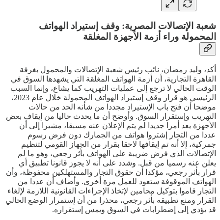
شعبة الإتصالات المصرية: وقف إستيراد الهواتف
المحمولة وراء أزمة الأجهزة المغلقة
أكد، وليد رمضان، نائب رئيس شعبة الإتصالات والمحمول بغرفة
القاهرة التجارية، أن أزمة الهواتف المغلقة التي يشهدها السوق في
الوقت الحالي لا ترجع إلى عمليات التهريب كما يشاع، وإنما السبب
الرئيسي هو قرار وقف إستيراد الهواتف المحمولة خلال عام 2023،
موضحا أن فتح باب الإستيراد مجددا من شأنه الحد من حالات
التهريب وإستقرار السوق. وأوضح أن ما يحدث حاليا من إيقاف بعض
الأجهزة يعد أمرا جديدا لم يتم الإعلان عنه مسبقا، مشيرا إلى أن
عددا من التجار إشتروا هواتف من الجمارك دون فرض رسوم
جمركية، إلا أنه تم إيقافها لاحقا بقرار من الجهاز القومي لتنظيم
الإتصالات الذي فرض ضريبة على الهواتف بأثر رجعي، وهو ما لم
يعلن عنه رسميا من قبل. وشدد على أنه لا يجوز قانونا تطبيق أي
قرار بأثر رجعي، مؤكدا أن حقوق التجار والمستهلكين محفوظة، وأن
الهواتف الموقوفة ستعود للعمل مرة أخرى. وأضاف أن عددا من
التجار قاموا بتوكيل محامين لإتخاذ الإجراءات القانونية اللازمة لإلغاء
القرار ومنع تطبيقه بأثر رجعي، محذرا من أن إستمرار الوضع الحالي
قد يؤدي إلى إضطرابات في السوق ويمس إستقراره.