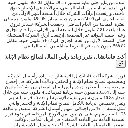
المدة من يناير حتى نهاية سبتمبر 2025، مقابل 563.03 مليون جنيه
في المدة المقابلة من العام الماضي، مع الأخذ في الإعتبار حقوق
الأقلية. وإرتفعت إيرادات الشركة خلال التسعة أشهر الأولى من
العام الجاري إلى 874.09 مليون جنيه، مقابل 828.06 مليون جنيه في
الفترة المقابلة من العام الماضي. وحققت الشركة خسائر فروق
عملة بلغت 7.81 مليون خلال التسعة أشهر الأولى من العام الجاري.
وعلى صعيد القوائم غير المجمعة، إرتفعت أرباح الشركة المستقلة
خلال التسعة الأول من العام الجاري إلى 546.2 مليون جنيه، مقابل
568.82 مليون جنيه في الفترة المقابلة من العام الماضي.
أكت فاينانشال تقرر زيادة رأس المال لصالح نظام الإثابة
قررت شركة أكت فاينانشال للاستشارات، زيادة رأسمال الشركة
وتخصيصها لصالح نظام الإثابة والتحفيز. وقالت الشركة، في إفصاح
لبورصة مصر، أنه تقرر زيادة رأس المال المصدر من 281.42 مليون
جنيه إلى 285.64 مليون جنيه بزيادة قدرها 4.22 مليون جنيه من خلال
إصدار 16.88 مليون سهم بالقيمة الإسمية البالغة 25 قرشا للسهم.
وتقرر تخصيص الزيادة بالكامل لصالح نظام الإثابة والتحفيز والتي
تمثل نسبة 1.5% من إجمالي أسهم رأسمال الشركة المصدر والبالغة
1.125 مليار سهم، على أن تمول من الأرباح المرحلة، في ضوء قرار
الجمعية العامة غير العادية المنعقدة في أبريل الماضي. وكانت
الجمعية العامة غير العادية لشركة أكت فاينانشال للاستشارات