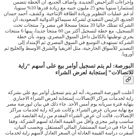
وإجراءات التراخيض الجديدة. وأضاف الجديع، أن الخطة تتضمن
إستثمارا سنويا بنحو 25 مليون جنيه مع زيادة قدرها 10% سنويا،
لدعم عمليات التطوير وزيادة الطاقة الإنتاجية. وكشف، أحمد حمدان
الجديع، الرئيس التنفيذي لشركة سبيماكو الدوائية السعودية، أن
الشركة تمتلك حاليا 20 منتجا مسجلا في مصر و7 منتجات تحت
التسجيل، مع خطة لتسجيل أكثر من 60 منتجا جديدا، بينها 6 منتجات
يجري توطينها بالكامل داخل السوق المصري. ونوه، بأن خطة
الشركة تستهدف التوسع في السوق المصري ثم الإمتداد إلى
التصدير للأسواق الخارجية، مثل أفريقيا والشرق الأوسط والخليج ثم
أوروبا.
البورصة: لم يتم تسجيل أوامر بيع على أسهم “راية
للاتصالات” إستجابة لعرض الشراء
أعلنت البورصة المصرية، أنه لم يتم تسجيل أوامر بيع علي ىشركة
راية لخدمات مراكز الإتصالات، إستجابة لعرض الشراء الاجباري
بنهاية فترة سريانه يوم أمس الأحد. جاء ذلك في بيان لبورصة مصر
مع نهاية سريان عرض الشراء. وكانت شركة راية لخدمات مراكز
الإتصالات، قالت أن عرض الشراء المقدم من راية القابضة غير
مناسب وغير مجزي وأقل من القيمة العادلة لسهم الشركة، وفقا
لما جاء في دراسة المستشار المالي المستقل. وبحسب البيان،
أسفرت دراسة القيمة العادلة أن السعر العادل لأسهم راية لخدمات