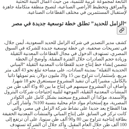
التابعة لمجموعة عربية للتنمية، من حيث أعمال البنية التحتية
والمرافق وتخطيط الأراضي الصناعية، لتصبح منطقة متكاملة جاهزة
لإستقبال المستثمرين في مختلف القطاعات الصناعية.
“الزامل للحديد” تطلق خطة توسعية جديدة في مصر
كشف مدير التصدير في شركة الزامل للحديد السعودية، أيمن جلال،
في تصريحات صحفية، عن خطة توسعية جديدة للشركة في السوق
المصري، تستهدف الدخول في مجال القطاعات المعدنية الثقيلة
وزيادة حجم الصادرات خلال الفترة المقبلة. وأوضح أن الخطة
تتضمن إنشاء خط إنتاج جديد للقطاعات المعدنية الثقيلة “المباني
الحديدية الثقيلة” بمدينة السادات، على مساحة تبلغ نحو 43 ألف متر
مربع، بإستثمارات تتراوح بين 15 و20 مليون دولار، يتم تمويلها ذاتيا
بالكامل، مشيرا إلى أن تنفيذ المشروع سيستغرق نحو 18 شهرا.
وأضاف أن المشروع سيسهم في إنتاج ما بين 40 و45 ألف طن من
المنشآت المعدنية الثقيلة، الموجهة لتلبية إحتياجات شركات البترول
والأسمدة، مؤكدا أن المشروع سيعتمد بشكل كامل على الكوادر
المصرية، مع إستخدام مواد خام محلية بنسبة 100%. وأشار إلى أن
هذا القطاع يعد جديدا على نشاط شركة الزامل في مصر، والتي
كانت تركز في السابق على إنتاج المباني والمنشآت المعدنية الخفيفة
بطاقة إنتاجية تتراوح بين 80 و90 ألف طن سنويا، على أن ترتفع إلى
100 ألف طن خلال العام المقبل. وأكد جلال أن الشركة تستهدف