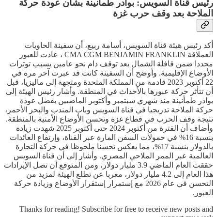
رئيس قناة السويس: بوادر طمأنينة بشأن عودة حركة
الملاحة بعد وقف حرب غزة
أكد رئيس هيئة قناة السويس، أسامة ربيع، أن سفينة الحاويات
العملاقة CMA CGM BENJAMIN FRANKLIN ، عادت للعبور
مجددا ضمن قافلة الشمال بعد توقف دام نحو عامين بسبب توترات
الأوضاع الإقليمية. وأوضح أن السفينة كانت قد عبرت آخر مرة في
22 أكتوبر 2023 قادمة من المملكة المتحدة ومتجهة إلى ماليزيا، قبل
أن تتأثر حركة عبورها بالأحداث في المنطقة. وأشار رئيس الهيئة إلى
بوادر طمأنينة منذ شهري سبتمبر وأكتوبر الماضيين بفضل عودة
حركة الملاحة تدريجيا في قناة السويس وباب المندب والبحر الأحمر،
نتيجة وقف الحرب في قطاع غزة وتحسن الأوضاع الأمنية بالمنطقة.
وأضاف أن الفترة من أكتوبر 2024 حتى أكتوبر 2025 شهدت زيادة
بنسبة 16% في حمولات السفن المارة عبر القناة، وإرتفاع العائدات
بالدولار بنسبة 17%، مما يعكس تحسنا ملحوظا في حركة التجارة
العالمية عبر الممر الملاحي المصري. وأشار إلى أن قناة السويس
حققت العام الماضي 3.9 مليار دولار، ومن المتوقع أن تصل الإيرادات
هذا العام إلى 4.2 مليار دولار، معربا عن تطلع الهيئة لمزيد من
التحسن في عام 2026 مع إستمرار إستقرار الأوضاع وزيادة حركة
العبور.
Thanks for reading! Subscribe for free to receive new posts and