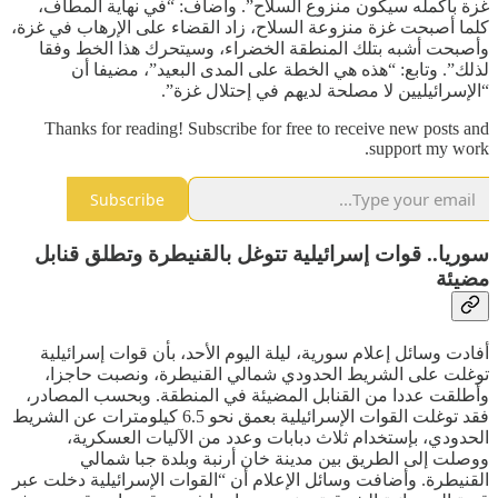
غزة بأكمله سيكون منزوع السلاح”. وأضاف: “في نهاية المطاف،
كلما أصبحت غزة منزوعة السلاح، زاد القضاء على الإرهاب في غزة،
وأصبحت أشبه بتلك المنطقة الخضراء، وسيتحرك هذا الخط وفقا
لذلك”. وتابع: “هذه هي الخطة على المدى البعيد”، مضيفا أن
“الإسرائيليين لا مصلحة لديهم في إحتلال غزة”.
Thanks for reading! Subscribe for free to receive new posts and
support my work.
Subscribe
سوريا.. قوات إسرائيلية تتوغل بالقنيطرة وتطلق قنابل
مضيئة
أفادت وسائل إعلام سورية، ليلة اليوم الأحد، بأن قوات إسرائيلية
توغلت على الشريط الحدودي شمالي القنيطرة، ونصبت حاجزا،
وأطلقت عددا من القنابل المضيئة في المنطقة. وبحسب المصادر،
فقد توغلت القوات الإسرائيلية بعمق نحو 6.5 كيلومترات عن الشريط
الحدودي، بإستخدام ثلاث دبابات وعدد من الآليات العسكرية،
ووصلت إلى الطريق بين مدينة خان أرنبة وبلدة جبا شمالي
القنيطرة. وأضافت وسائل الإعلام أن “القوات الإسرائيلية دخلت عبر