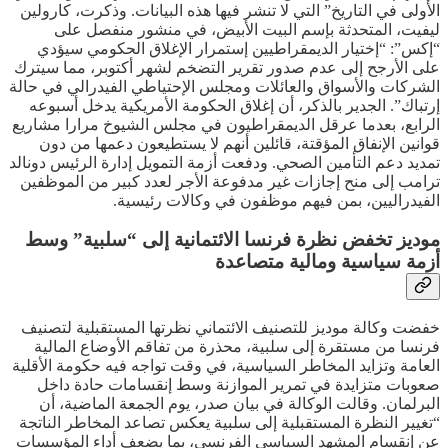
الأولى في التاريخ” التي لا تنشر فيها هذه البيانات. وذكرت، كارولين
ليفيت، المتحدثة بإسم البيت الأبيض، في منشور منفصل على
“إكس”: “إختيار الديمقراطيين إستمرار الإغلاق الحكومي سيؤدي
على الأرجح إلى عدم صدور تقرير التضخم لشهر أكتوبر، مما سيترك
الشركات والأسواق والعائلات ومجلس الإحتياطي الفيدرالي في حالة
إرتباك”. الجدير بالذكر، أن إغلاق الحكومة الأمريكية يدخل أسبوعه
الرابع، بعدما عرقل الديمقراطيون في مجلس الشيوخ مرارا مشاريع
قوانين الإنفاق المؤقتة، قائلين أنهم لا يستطيعون دعمها من دون
تمديد دعم التأمين الصحي. ودفعت أزمة التمويل إدارة الرئيس دونالد
ترامب إلى منح إجازات غير مدفوعة الأجر لعدد كبير من الموظفين
الفيدراليين، بمن فيهم موظفون في وكالات رئيسية.
موديز تخفض نظرة فرنسا الائتمانية إلى “سلبية” وسط
أزمة سياسية ومالية متصاعدة
خفضت وكالة موديز للتصنيف الائتماني نظرتها المستقبلية لتصنيف
فرنسا من مستقرة إلى سلبية، محذرة من تفاقم الأوضاع المالية
العامة وتزايد المخاطر السياسية، في وقت تواجه فيه حكومة الأقلية
صعوبات متزايدة في تمرير الموازنة وسط إنقسامات حادة داخل
البرلمان. وقالت الوكالة في بيان صدر، يوم الجمعة الماضية، أن
“تغيير النظرة المستقبلية إلى سلبية يعكس تصاعد المخاطر الناتجة
عن إنقسام المشهد السياسي الفرنسي، بما يضعف أداء المؤسسات