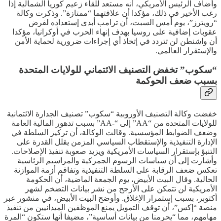
وأضاف الرئيس الأمريكي، أنه مستعد للقاء زعيم كوريا الشمالية إذا
رغب الأخير في ذلك، مؤكدا أن علاقتهما “ممتازة”. وذكرت وكالة
“رويترز”، يوم أمس السبت، أن ترامب أبدى إستعداده لفرض
عقوبات إضافية على روسيا بهدف إنهاء الحرب في أوكرانيا، مؤكدا
أن واشنطن لن تتردد في إتخاذ أي إجراءات ضرورية لحماية الأمن
والإستقرار العالمي.
“سكوب” تخفض التصنيف الائتماني للولايات المتحدة
بسبب ضعف الحوكمة
خفضت وكالة التصنيف الأوروبية “سكوب” تصنيف الجدارة الائتمانية
للولايات المتحدة من “AA” إلى “-AA” بسبب تدهور المالية العامة
وضعف الضوابط المؤسسية. وقالت الوكالة، أن تركيز السلطة في
الإدارة التنفيذية والإستقطاب السياسي المزمن يقلل القدرة على
التنبؤ بإستقرار السياسات الأمريكية ويزيد صعوبة تنفيذ الإصلاحات.
وأشارت إلى أن سياسات الرسوم الجمركية والمراسيم الرئاسية
تعكس ضعف الرقابة على السلطة التنفيذية وتفاقم أزمة الموازنة
الحالية. وقال البيت الأبيض، يوم الجمعة الماضية، أن الحكومة
الأمريكية لن تتمكن على الأرجح من نشر بيانات التضخم لشهر
أكتوبر، بسبب إستمرار الإغلاق. وأوضح البيت الأبيض، في منشور عبر
منصة “إكس”، أن توقف التمويل يمنع الموظفين الميدانيين من تنفيذ
مهامهم، مما “يحرمنا من بيانات أساسية”، مضيفا أنها ستكون “المرة