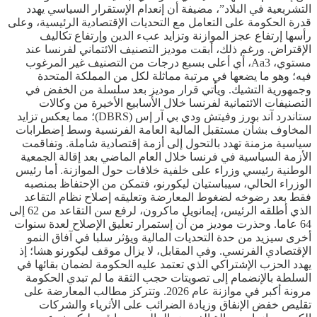
التشريعية في البلاد”، مضيفة أن إنعدام الإستقرار السياسي يهدد
قدرة الحكومة على التعامل مع التحديات الإقتصادية الرئيسية، وعلى
رأسها إرتفاع عجز الموازنة وتزايد عبء الدين وإرتفاع تكاليف
الإقتراض. ورغم ذلك، أبقت موديز التصنيف الائتماني لفرنسا عند
مستوي، Aa3، أي أعلى بسبع درجات من التصنيف غير المرغوب
فيه؛ وهو ما يضعها في مرتبة مماثلة لكل من المملكة المتحدة
وجمهورية التشيك. ويأتي قرار موديز بعد سلسلة من الخفض في
التصنيفات الائتمانية لفرنسا خلال الأسابيع الأخيرة من وكالات
ستاندرد آند بورز وفيتش ودي بي آر إس (DBRS)؛ مما يعكس تزايد
المخاوف بشأن مستقبل المالية العامة الفرنسية وسط إضطرابات
سياسية مزمنة تهدد بالتحول إلى أزمة إقتصادية شاملة. وتفاقمت
الأزمة السياسية في فرنسا خلال العام الماضي بعد إقالة الجمعية
الوطنية رئيسي وزراء على خلفية خلافات حول الموازنة. أما رئيس
الوزراء الحالي، سيباستيان ليكورنو، فتمكن من الإحتفاظ بمنصبه
فقط بعد رضوخه لضغوط المعارضة وتعليقه إصلاح نظام التقاعد
الذي أطلقه الرئيس، إيمانويل ماكرون، لرفع سن التقاعد من 62 إلى
64 عاما. وحذرت موديز من أن إستمرار تعليق الإصلاح لعدة سنوات
أخرى سيزيد من حدة التحديات المالية ويؤثر سلبا في آفاق النمو
الإقتصادي الفرنسي. وفي المقابل، لا يزال موقف ليكورنو هشا؛ إذ
يهدد الحزب الإشتراكي الذي تعتمد عليه الحكومة لضمان بقائها في
السلطة بالإنضمام إلى تصويتات حجب الثقة ما لم تبدي الحكومة
مرونة أكبر في موازنة عام 2026. وتتركز مطالب المعارضة على
تقليص خفض الإنفاق وزيادة الضرائب على الأثرياء والشركات