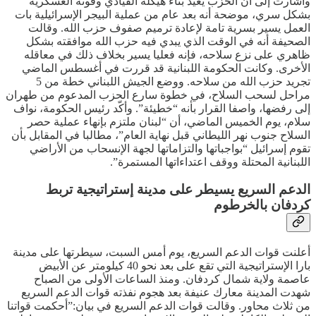
وأشارت إلى أن الحزب يعيد بناء هيكله القيادي وقوته العسكرية
بشكل سري، موضحة أنه بعد عام من عملية البيجر الإسرائيلية بات
العمل يسير بسرية تامة لإعادة ترميم صفوف حزب الله. وقالت
الصحيفة أنه في الوقت الذي يبدي فيه حزب الله موافقته بشكل
ظاهري على نزع سلاحه، فإنه فعليا يسير بخلاف ذلك في معاقله
الأخرى. وكانت الحكومة اللبنانية قد قررت في أغسطس الماضي
تجريد حزب الله من سلاحه. ووضع الجيش اللبناني خطة من 5
مراحل لسحب السلاح، في خطوة سارع الحزب المدعوم من طهران
إلى رفضها، واصفا القرار بأنه “خطيئة”. وأكّد رئيس الحكومة، نواف
سلام، يوم الخميس الماضي، أن “لبنان ملتزم بإنهاء عملية حصر
السلاح جنوب نهر الليطاني قبل نهاية العام”، مطالبا في المقابل بأن
تقوم إسرائيل “بواجباتها والتزاماتها لجهة الإنسحاب من الأراضي
اللبنانية المحتلة ووقف اعتداءاتها المستمرة”.
الدعم السريع يسيطر على مدينة إستراتيجية تربط
كردفان بالخرطوم
أعلنت قوات الدعم السريع، يوم أمس السبت، سيطرتها على مدينة
بارا الإستراتيجية التي تقع على بعد نحو 40 كيلومتر عن الأبيض
عاصمة ولاية شمال كردفان. ومنذ الساعات الأولى من الصباح
شهدت المدينة معارك عنيفة بعد هجوم نفذته قوات الدعم السريع
من ثلاث محاور. وقالت قوات الدعم السريع في بيان:”أحكمت قواتنا