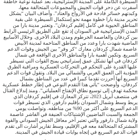
السيطرة الكاملة على المدينة الإستراتيجية، بعد عملية نوعية خاطفة
أسفرت عن دحر قوات الجيش والمجموعات المتحالفة معها،
وكبدتهم خسائر فادحة في الأرواح والعتاد”. وأضاف البيان “يشكل
تحرير مدينة بارا خطوة مهمة نحو إستكمال السيطرة على بقية
المناطق الحيوية في كامل إقليم كردفان”. وتعتبر مدينة بارا من
المدن الإستراتيجية في السودان إذ تقع على الطريق الرئيسي الرابط
بين كردفان والعاصمة الخرطوم ومدن البلاد الأخرى. وخلال الأسابيع
الماضية شهدت بارا وعدد من المناطق المتاخمة لمدينة الأبيض
عاصمة شمال كردفان معارك “كر وفر” بين الجيش وقوات الدعم
السريع. وتكمن أهمية بارا والمناطق الأخرى الواقعة في شمال
كردفان في أنها تشكل عمق إستراتيجي يمنح القوات التي تسيطر
عليها القدرة على التحكم في التحركات العسكرية ومراقبة الطرق
المؤدية الى العمق الغربي والشمالي من البلاد. وتقول قوات الدعم
السريع أنها أحرزت تقدما كبيرا في عدد من المناطق بشمال
كردفان، وأوضحت “يأتي هذا التقدم النوعي في إطار خطط عسكرية
محكمة تهدف إلى توسيع نطاق الإنفتاح العملياتي”. ومنذ إندلاع القتال
في منتصف أبريل 2023، تتركز المعارك في إقليم كردفان الذي
يربط وسط وشمال السودان بإقليم دارفور، الذي تسيطر قوات
الدعم السريع على أكثر من 90% من مناطقه. وتواصلت يومي
الجمعة والسبت الماضيين الإشتباكات العنيفة في الفاشر عاصمة
ولاية شمال دارفور والتي تعتبر آخر معاقل الجيش السوداني والقوة
المشتركة المتحالفة معه في الإقليم، وسط تقارير أشارت الى تقدم
قوات الدعم السريع في إتجاه بوابات قيادة الجيش في المدينة.