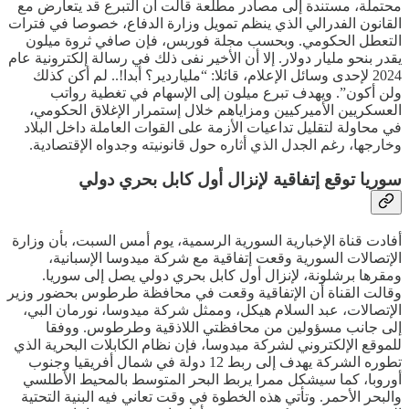
محتملة، مستندة إلى مصادر مطلعة قالت أن التبرع قد يتعارض مع
القانون الفدرالي الذي ينظم تمويل وزارة الدفاع، خصوصا في فترات
التعطل الحكومي. وبحسب مجلة فوربس، فإن صافي ثروة ميلون
يقدر بنحو مليار دولار. إلا أن الأخير نفى ذلك في رسالة إلكترونية عام
2024 لإحدى وسائل الإعلام، قائلا: “ملياردير؟ أبدا!.. لم أكن كذلك
ولن أكون”. ويهدف تبرع ميلون إلى الإسهام في تغطية رواتب
العسكريين الأميركيين ومزاياهم خلال إستمرار الإغلاق الحكومي،
في محاولة لتقليل تداعيات الأزمة على القوات العاملة داخل البلاد
وخارجها، رغم الجدل الذي أثاره حول قانونيته وجدواه الإقتصادية.
سوريا توقع إتفاقية لإنزال أول كابل بحري دولي
أفادت قناة الإخبارية السورية الرسمية، يوم أمس السبت، بأن وزارة
الإتصالات السورية وقعت إتفاقية مع شركة ميدوسا الإسبانية،
ومقرها برشلونة، لإنزال أول كابل بحري دولي يصل إلى سوريا.
وقالت القناة أن الإتفاقية وقعت في محافظة طرطوس بحضور وزير
الإتصالات، عبد السلام هيكل، وممثل شركة ميدوسا، نورمان البي،
إلى جانب مسؤولين من محافظتي اللاذقية وطرطوس. ووفقا
للموقع الإلكتروني لشركة ميدوسا، فإن نظام الكابلات البحرية الذي
تطوره الشركة يهدف إلى ربط 12 دولة في شمال أفريقيا وجنوب
أوروبا، كما سيشكل ممرا يربط البحر المتوسط بالمحيط الأطلسي
والبحر الأحمر. وتأتي هذه الخطوة في وقت تعاني فيه البنية التحتية