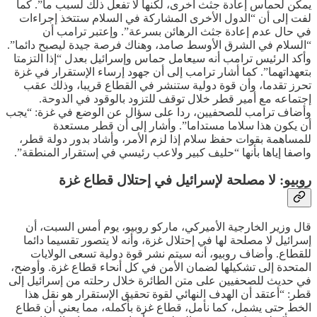
يمكن لحماس إعادة جثث أخرى، لكنها لا تفعل ذلك لسبب ما”. كما
لفت إلى أن “الدول الأخرى المشاركة في السلام ستتخذ إجراءات
في حال عدم إعادة جثث الرهائن بسرعة”. وإعتبر ترامب أن
“السلام في الشرق الأوسط صامد، وهناك فرصة جيدة ليصبح دائما”.
وأكد الرئيس ترامب أنه سيعامل حماس وإسرائيل بعدل “إذا التزمتا
بتعهداتهما”. كما أشار ترامب إلى أن جهود إرساء الإستقرار في غزة
تحرز تقدما، وأن قوة دولية ستنشر في القطاع قريبا، وذلك عقب
إجتماعه مع أمير قطر خلال توقف للتزود بالوقود في الدوحة.
وأضاف ترامب للصحفيين، ردا على سؤال عن الوضع في غزة: “يجب
أن يكون هذا سلاما مستداما”. وأشار إلى أن قطر مستعدة
للمساهمة بقوات حفظ سلام إذا لزم الأمر، وأشاد بدور دولة قطر،
واصفا إياها بأنها “حليف كبير ولاعب رئيسي في إستقرار المنطقة”.
روبيو: لا مصلحة لإسرائيل في إحتلال قطاع غزة
قال وزير الخارجية الأميركي، ماركو روبيو، يوم أمس السبت، أن
إسرائيل لا مصلحة لها في إحتلال غزة، وأنه لا يتصور تقسيما دائما
للقطاع. وأضاف روبيو، أنه سيتم نشر قوة دولية تسعى الولايات
المتحدة إلى تشكيلها لضمان الأمن في كل أنحاء قطاع غزة. وأوضح،
في حديث للصحفيين على متن الطائرة خلال رحلته من إسرائيل إلى
قطر: “أعتقد أن الهدف النهائي لقوة تحقيق الإستقرار هو نقل هذا
الخط حتى يشمل، كما نأمل، قطاع غزة بأكمله، مما يعني أن قطاع