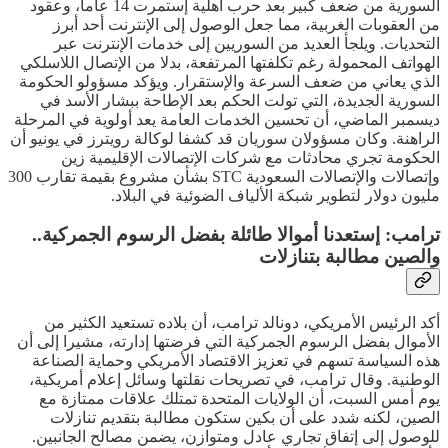
السورية من ضعف كبير بعد حرب أهلية إستمرت 14 عاما، وعقود
من العقوبات الغربية، مما جعل الوصول إلى الإنترنت أحد أبرز
التحديات. ويلجأ العديد من السوريين إلى خدمات الإنترنت عبر
الهواتف المحمولة رغم تكلفتها المرتفعة، بدلا من الإتصال اللاسلكي
الذي يعاني من ضعف السرعة والإستقرار. ويؤكد مسؤولو الحكومة
السورية الجديدة، التي تولت الحكم بعد الإطاحة ببشار الأسد في
ديسمبر الماضي، أن تحسين الخدمات العامة يعد أولوية في المرحلة
الراهنة. وكان مسؤولان سوريان قد كشفا لوكالة رويترز في يونيو أن
الحكومة تجري محادثات مع شركات الإتصالات الإقليمية زين
وإتصالات والإتصالات السعودية STC بشأن مشروع بقيمة تقارب 300
مليون دولار لتطوير شبكة الألياف الضوئية في البلاد.
ترامب: إستعدنا أموالا طائلة بفضل الرسوم الجمركية..
والصين مطالبة بتنازلات
أكد الرئيس الأمريكي، دونالد ترامب، أن بلاده تستعيد الكثير من
الأموال بفضل الرسوم الجمركية التي فرضتها إدارته، مشيرا إلى أن
هذه السياسة تسهم في تعزيز الاقتصاد الأمريكي وحماية الصناعة
الوطنية. وقال ترامب، في تصريحات نقلتها وسائل إعلام أمريكية،
يوم أمس السبت، أن الولايات المتحدة تمتلك علاقات ممتازة مع
الصين، لكنه شدد على أن بكين ستكون مطالبة بتقديم تنازلات
للوصول إلى إتفاق تجاري عادل ومتوازن، يضمن مصالح الجانبين.