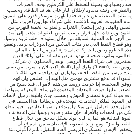
ضد روسيا بأنها وسيلة للضغط على الكرملين لوقف الضربات
والنظر في وقف محدود لإطلاق النار على أهداف الطاقة. وبحسب
ما نقلت الصحيفة عن خبراء، فقد أظهرت موسكو قدرة على الصمود
أمام العقوبات الغربية بالإعتماد على شركاء تجاريين آخرين، مثل
الصين والهند، وعبر إستغلال الثغرات والقنوات الخفية للتهرب من
القيود. ومع ذلك، فإن قرار ترامب بفرض العقوبات يذهب إلى أبعد
من الإجراءات الدولية السابقة من خلال إستهداف قلب ثروة روسيا،
وهو قطاع النفط الذي يدر مئات الملايين من الدولارات يوميا. وتقطع
هذه الخطوة وصول الشركات إلى جزء كبير من النظام المالي
العالمي، وتأتي مصحوبة بتهديد بفرض عقوبات على أولئك الذين
يستمرون في شراء النفط الروسي. ويقدر المحللون أن شركتي
روس نفط (Rosneft) ولوك أويل (Lukoil) تمثلان ما يقرب من نصف
إنتاج روسيا من النفط الخام، ويقولون أن إدراجهما في القائمة
السوداء قد يدفع مشترين مهمين مثل الهند إلى تقليص وارداتهم.
ووفق الصحيفة، إذا حرمت روسيا من هذه الأموال، فقد يصبح من
الصعب عليها تعويض المعدات المفقودة في ساحة المعركة ومواصلة
دفع مبالغ كبيرة لمجندي الجيش. وبحسب جاك واتلينغ، زميل الأبحاث
في المعهد الملكي للخدمات المتحدة في بريطانيا، هذا الصيف في
تحليل يحدد العوامل التي يمكن أن تدفع روسيا للتفاوض: “فيما يتعلق
بكل من المعدات والأفراد، فإن مفتاح قدرة روسيا على إعادة بناء
القوة القتالية هو المال، الذي يولد بشكل ساحق من خلال قطاع
النفط والغاز”. ومع تزايد الضغوط الإقتصادية، من المتوقع أن
ينخفض الإنفاق العسكري الروسي العام المقبل، للمرة الأولى منذ