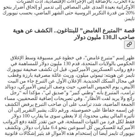
بدء الحرب. بالإضافة إلى الإجراءات الإقتصادية، أدت الضربات
الأوكرانية بعيدة المدى على المصافي إلى تدمير أو إلحاق أضرار بنحو
%20 من قدرة التكرير الروسية حتى الشهر الماضي، بحسب نيويورك
تايمز.
قصة “المتبرع الغامض” للبنتاغون.. الكشف عن هوية
صاحب الـ130 مليون دولار
ظهر إسم “متبرع غامض”، في خطوة غير مسبوقة وسط الإغلاق
الحكومي بالولايات المتحدة، قدم 130 مليون دولار للمساهمة في
دفع رواتب العسكريين الأميركيين، قبل أن تكشف صحيفة نيويورك
تايمز عن هويته: تيموثي ميلون، وريث عائلة مصرفية بارزة وقطب
في مجال السكك الحديدية. الإعلان الأول عن التبرع جاء من البيت
الأبيض، يوم الخميس الماضي، حيث وصف الرئيس الأميركي، دونالد
ترامب، المتبرع بأنه “وطني كبير” و”صديق لي”، مؤكدا أنه “رجل
رائع ولا يريد لفت الأنظار”. وفي تصريحات إضافية للصحفيين، مساء
الجمعة الماضية، شدد ترامب على أن صاحب التبرع يرفض الكشف
عن إسمه حفاظا على خصوصيته. ورغم ذلك، يشير التقرير إلى أن
تأثيره المالي يبقى محدودا، إذ لا يغطي سوى ما يقارب 100 دولار
فقط لكل فرد من القوات المسلحة، في حين تقدر كلفة دفع الرواتب
الأميركية للعسكريين كل أسبوعين بنحو 6.4 مليارات دولار. وتكشف
نيويورك تايمز أيضا أن إستخدام هذه الأموال قد يثير إشكالات قانونية