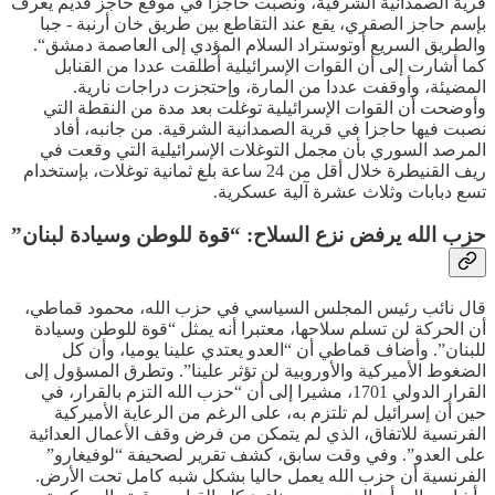
قرية الصمدانية الشرقية، ونصبت حاجزا في موقع حاجز قديم يعرف
بإسم حاجز الصقري، يقع عند التقاطع بين طريق خان أرنبة - جبا
والطريق السريع أوتوستراد السلام المؤدي إلى العاصمة دمشق“.
كما أشارت إلى أن القوات الإسرائيلية أطلقت عددا من القنابل
المضيئة، وأوقفت عددا من المارة، وإحتجزت دراجات نارية.
وأوضحت أن القوات الإسرائيلية توغلت بعد مدة من النقطة التي
نصبت فيها حاجزا في قرية الصمدانية الشرقية. من جانبه، أفاد
المرصد السوري بأن مجمل التوغلات الإسرائيلية التي وقعت في
ريف القنيطرة خلال أقل من 24 ساعة بلغ ثمانية توغلات، بإستخدام
تسع دبابات وثلاث عشرة آلية عسكرية.
حزب الله يرفض نزع السلاح: “قوة للوطن وسيادة لبنان”
قال نائب رئيس المجلس السياسي في حزب الله، محمود قماطي،
أن الحركة لن تسلم سلاحها، معتبرا أنه يمثل “قوة للوطن وسيادة
للبنان”. وأضاف قماطي أن “العدو يعتدي علينا يوميا، وأن كل
الضغوط الأميركية والأوروبية لن تؤثر علينا”. وتطرق المسؤول إلى
القرار الدولي 1701، مشيرا إلى أن “حزب الله التزم بالقرار، في
حين أن إسرائيل لم تلتزم به، على الرغم من الرعاية الأميركية
الفرنسية للاتفاق، الذي لم يتمكن من فرض وقف الأعمال العدائية
على العدو”. وفي وقت سابق، كشف تقرير لصحيفة “لوفيغارو”
الفرنسية أن حزب الله يعمل حاليا بشكل شبه كامل تحت الأرض.