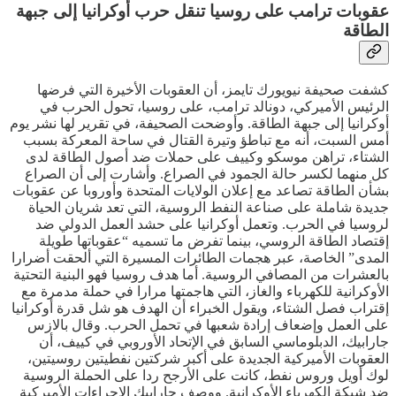
عقوبات ترامب على روسيا تنقل حرب أوكرانيا إلى جبهة
الطاقة
كشفت صحيفة نيويورك تايمز، أن العقوبات الأخيرة التي فرضها
الرئيس الأميركي، دونالد ترامب، على روسيا، تحول الحرب في
أوكرانيا إلى جبهة الطاقة. وأوضحت الصحيفة، في تقرير لها نشر يوم
أمس السبت، أنه مع تباطؤ وتيرة القتال في ساحة المعركة بسبب
الشتاء، تراهن موسكو وكييف على حملات ضد أصول الطاقة لدى
كل منهما لكسر حالة الجمود في الصراع. وأشارت إلى أن الصراع
بشأن الطاقة تصاعد مع إعلان الولايات المتحدة وأوروبا عن عقوبات
جديدة شاملة على صناعة النفط الروسية، التي تعد شريان الحياة
لروسيا في الحرب. وتعمل أوكرانيا على حشد العمل الدولي ضد
إقتصاد الطاقة الروسي، بينما تفرض ما تسميه “عقوباتها طويلة
المدى” الخاصة، عبر هجمات الطائرات المسيرة التي ألحقت أضرارا
بالعشرات من المصافي الروسية. أما هدف روسيا فهو البنية التحتية
الأوكرانية للكهرباء والغاز، التي هاجمتها مرارا في حملة مدمرة مع
إقتراب فصل الشتاء، ويقول الخبراء أن الهدف هو شل قدرة أوكرانيا
على العمل وإضعاف إرادة شعبها في تحمل الحرب. وقال بالازس
جارابيك، الدبلوماسي السابق في الإتحاد الأوروبي في كييف، أن
العقوبات الأميركية الجديدة على أكبر شركتين نفطيتين روسيتين،
لوك أويل وروس نفط، كانت على الأرجح ردا على الحملة الروسية
ضد شبكة الكهرباء الأوكرانية. ووصف جارابيك الإجراءات الأميركية