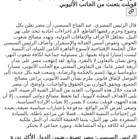
قوبلت بتعنت من الجانب الأثيوبي
قال الرئيس المصري، عبد الفتاح السيسي، أن مصر تعلن بكل
وضوح وحزم رفضها القاطع، لأى إجراءات أحادية تتخذ على نهر
النيل، تتجاهل الأعراف والإتفاقات الدولية، وتهدد مصالح شعوب
الحوض، وتقوض أسس العدالة والإستقرار. وأضاف الرئيس السيسي
خلال الجلسة الإفتتاحية لأسبوع القاهرة الثامن للمياه، أن التنمية
ليست إمتيازا لدولة بعينها، بل مسئولية جماعية لكافة شعوب النهر،
وحق يصان بالتعاون لا بالتفرد. وتابع: لقد إنتهجت مصر على مدار
أربعة عشر عاما، من التفاوض المضنى مع الجانب الأثيوبى، مسارا
دبلوماسيا نزيها، إتسم بالحكمة والرصانة، وسعت فيه بكل جدية، إلى
التوصل لإتفاق قانونى ملزم بشأن السد الأثيوبى، يراعى مصالح
الجميع، ويحقق التوازن بين الحقوق والواجبات. وأوضح، أن مصر
قدمت خلال هذه السنوات، العديد من البدائل الفنية الرصينة، التى
تلبى الأهداف المعلنة لأثيوبيا، كما تحفظ مصالح دولتى المصب.. إلا أن
هذه الجهود، قوبلت بتعنت لا يفسر، إلا بغياب الإرادة السياسية،
وسعى لفرض الأمر الواقع، مدفوعة بإعتبارات سياسية ضيقة، بعيدة
عن إحتياجات التنمية الفعلية .. فضلا عن مزاعم باطلة، بالسيادة
المنفردة على نهر النيل، بينما الحقيقة الثابتة، أن النيل ملكية
مشتركة لكافة دوله المتشاطئة، ومورد جماعى لا يحتكر.
الرئيس السيسي: مصر تصنف ضمن الدول الأكثر ندرة