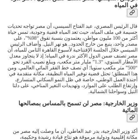
في المياه
قال الرئيس المصري، عبد الفتاح السيسي، أن مصر تواجه تحديات
جسيمة في ملف المياه، حيث تعد المياه قضية وجودية، تمس حياة
أكثر من 100 مليون مواطن، يعتمدون بنسبة تفوق “98%”، على
مصدر واحد، ينبع من خارج الحدود.. هو نهر النيل. وأضاف الرئيس
السيسي خلال الجلسة الإفتتاحية لأسبوع القاهرة الثامن للمياه، أن
مصر تصنف ضمن الدول الأكثر ندرة في المياه؛ إذ لا يتجاوز معدل
الأمطار السنوي، “1.3” مليار متر مكعب، ويبلغ نصيب الفرد نحو
“500” متر مكعب سنويا؛ أي نصف خط الفقر المائي العالمي. ومن
هذا المنطلق؛ تحتل قضية توفير المياه النظيفة، مكانة متقدمة في
أجندة العمل الوطني، خاصة في ظل النمو السكاني المتسارع،
وإرتفاع الطلب على الموارد، وتهديدات التغير المناخي، على دلتا
النيل وسواحلنا الشمالية.
وزير الخارجية: مصر لن تسمح بالمساس بمصالحها
المائية
أكد وزير الخارجية، بدر عبد العاطي، أن ما وصلت إليه مصر من
مكانة إقليمية ودولية مرموقة هو نتاج قيادة رشيدة وحكيمة،