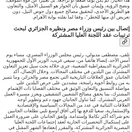
هذا الخيار، لم يكن يوما ضعفا أو تراجعا؛ بل تعبيرا عن قوة الموقف،
ونضج الرؤية، وإيمان عميق بأن الحوار هو السبيل الأمثل، والتعاون
هو الطريق الأجدى، لتحقيق مصالح جميع دول حوض النيل، دون
تعريض أي منها للخطر”، وفقا لما نقلته بوابة الأهرام.
إتصال بين رئيس وزراء مصر ونظيره الجزائري لبحث
ترتيبات عقد اللجنة العليا المشتركة
تلقى، مصطفى مدبولي، رئيس مجلس الوزراء المصري، مساء يوم
أمس الأحد، إتصالا هاتفيا من، سيفي غريب، الوزير الأول للجمهورية
الجزائرية الديمقراطية الشعبية، جرى خلاله بحث سبل تعزيز التعاون
المشترك بين البلدين في مختلف المجالات. وخلال الإتصال، أكد
الجانبان عمق العلاقات التاريخية التي تجمع مصر والجزائر، وما تتميز
به من روابط أخوية راسخة، مشددين على حرص البلدين على
مواصلة التنسيق والتعاون الوثيق في مختلف القضايا ذات الإهتمام
المشترك، بما يحقق مصالح الشعبين الشقيقين ويعزز مسيرة العمل
العربي المشترك. كما تناول الجانبان جهود دعم وتطوير أوجه
العلاقات الثنائية في عدد من المجالات السياسية والإقتصادية
والإستثمارية، سعيا للدفع بها إلى آفاق أوسع تلبي تطلعات الجانبين
نحو شراكة أكثر تكاملا وإستدامة. وإتفق الجانبان على ضرورة العمل
على إستكمال التحضيرات الجارية لعقد إجتماعات اللجنة العليا
المصرية الجزائرية المشتركة، والمقرر إنعقادها الشهر المقبل في