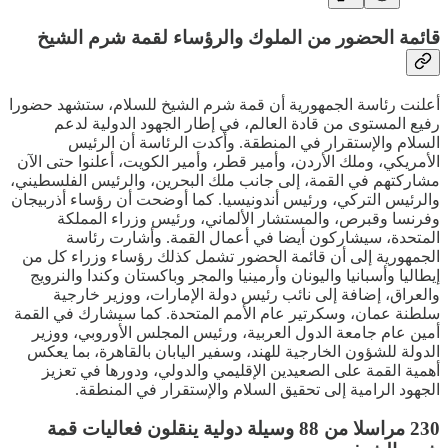
قائمة الحضور من الملوك والرؤساء لقمة شرم الشيخ
أعلنت رئاسة الجمهورية أن قمة شرم الشيخ للسلام، ستشهد حضورا
رفيع المستوى من قادة العالم، في إطار الجهود الدولية لدعم
السلام والإستقرار في المنطقة. وأكدت الرئاسة أن الرئيس
الأمريكي، وملك الأردن، وأمير قطر، وأمير الكويت، أعلنوا حتى الآن
مشاركتهم في القمة، إلى جانب ملك البحرين، والرئيس الفلسطيني،
والرئيس التركي، ورئيس أندونيسيا. كما أوضحت أن رؤساء أذربيجان
وفرنسا وقبرص، والمستشار الألماني، ورئيس وزراء المملكة
المتحدة، سيشاركون أيضا في أعمال القمة. وأشارت رئاسة
الجمهورية إلى أن قائمة الحضور تشمل كذلك رؤساء وزراء كل من
إيطاليا وأسبانيا واليونان وأرمينيا والمجر وباكستان وكندا والنرويج
والعراق، إضافة إلى نائب رئيس دولة الإمارات، ووزير خارجية
سلطنة عمان، وسكرتير عام الأمم المتحدة. كما سيشارك في القمة
أمين عام جامعة الدول العربية، ورئيس المجلس الأوروبي، ووزير
الدولة للشؤون الخارجية للهند، وسفير اليابان بالقاهرة، بما يعكس
أهمية القمة على الصعيدين الإقليمي والدولي، ودورها في تعزيز
الجهود الرامية إلى تحقيق السلام والإستقرار في المنطقة.
230 مراسلا من 88 وسيلة دولية ينقلون فعاليات قمة