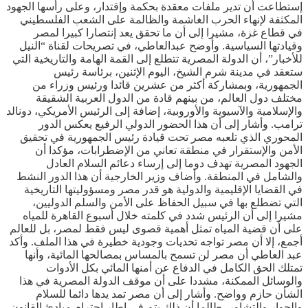
إستطاعت أن تدير ملفات معقدة بحكمة وإقتدار، وعلى رأسها الجهود
المكثفة لإنهاء الحرب الغاشمة والظالمة على الشعب الفلسطيني
في قطاع غزة، مشيرا إلى أن ما تحقق يعد إنتصارا كبيرا لمصر
وقيادتها السياسية. وأوضح عبدالعاطي، في تصريحات لقناة “النيل
للأخبار”، أن الدولة المصرية تتطلع إلى القمة الهامة والتاريخية التي
ستعقد في مدينة شرم الشيخ، اليوم الإثنين، برئاسة رئيس
الجمهورية، وبمشاركة أكثر من عشرين قائدا ورئيس وزراء من
مختلف دول العالم، من بينهم قادة من الدول العربية الشقيقة
والإسلامية والآسيوية والأوروبية، إضافة إلى الرئيس الأمريكي، دونالد
ترامب. وأشار إلى أن هذا الحضور الدولي الرفيع يعكس الدور
المحوري الذي تلعبه مصر تحت قيادة رئيس الجمهورية في تحقيق
الأمن والإستقرار في منطقة تعاني من الإضطرابات، مؤكدا أن
الجهود المصرية تهدف دوما إلى إرساء دعائم السلام العادل
والشامل في المنطقة. وأضاف وزير الخارجية أن هذا الدور النشط
في القضايا الإقليمية والدولية هو قدر مصر ومسؤوليتها التاريخية
التي تضطلع بها في سبيل الحفاظ على الأمن والسلم الدوليين،
مشيرا إلى أن الرئيس شدد في كلمته خلال أسبوع القاهرة للمياه
على أن قضية المياه تمثل أهمية قصوى ليس فقط لمصر، بل للعالم
أجمع، إلا أن مصر تواجه تحديات وجودية خطيرة في هذا الملف. وأكد
عبد العاطي أن مصر لن تسمح بالمساس بمصالحها المائية، وأنها
تمتلك الحق الكامل في الدفاع عن أمنها المائي بكل الأدوات
والوسائل الممكنة، مشددا على أن موقف الدولة المصرية في هذا
الشأن حازم وواضح. وأشار إلى أن مصر تمد يدها دائما للسلام
والحوار والتشاور، طالما أن ذلك يتم في إطار إحترام مبادئ القانون