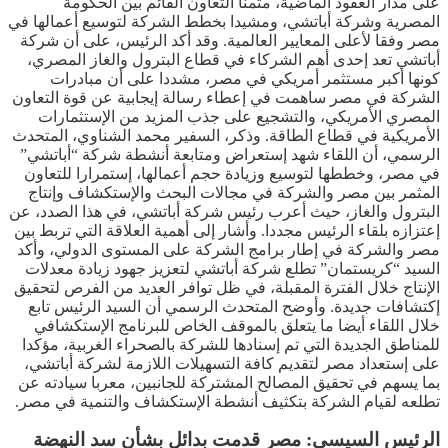
على مدار العقود الماضية، مثمنا التعاون القائم بين الحكومة
المصرية وشركة أباتشي، ومشيدا بخطط الشركة لتوسيع أعمالها في
مصر وفقا لأعلى المعايير العالمية. وقد أكد الرئيس، على أن شركة
أباتشي تعد إحدى أهم الشركاء في قطاع البترول والغاز المصري،
كونها أكبر مستثمر أمريكي في مصر، مشددا على أن مبادرات
الشركة في مصر ساهمت في إعطاء رسالة إيجابية عن قوة التعاون
المصري الأمريكي، والتشجيع على جذب المزيد من الإستثمارات
الأمريكية في قطاع الطاقة. وذكر، السفير محمد الشناوي، المتحدث
الرسمي، أن اللقاء شهد إستعراض ومتابعة أنشطة شركة “أباتشي”
في مصر، وخططها لتوسيع وزيادة حجم أعمالها، إستمرارا للتعاون
المثمر بين مصر والشركة في مجالات البحث والإستكشاف وإنتاج
البترول والغاز، حيث أعرب رئيس شركة أباتشي، في هذا الصدد، عن
إعتزازه بلقاء الرئيس مجددا. وأشار إلى أهمية العلاقة التي تربط بين
مصر والشركة في إطار برامج الشركة على المستوى الدولي، وأكد
السيد “كريستمان” تطلع شركة أباتشي لتعزيز جهود زيادة معدلات
الإنتاج خلال الفترة المقبلة، في ظل توافر العديد من الفرص لتحقيق
إكتشافات جديدة. وأوضح المتحدث الرسمي أن السيد الرئيس تابع
خلال اللقاء أيضا ما يتعلق بالموقف الخاص للبرنامج الإستكشافي
للمناطق الجديدة التي تم إسنادها للشركة بالصحراء الغربية، مؤكدا
على إستعداد مصر لتقديم كافة التسهيلات اللازمة لشركة أباتشي،
بما يسهم في تحقيق المصالح المشتركة للجانبين، معربا سيادته عن
تطلعه لقيام الشركة بتكثيف أنشطة الإستكشاف والتنمية في مصر.
الرئيس السيسي: مصر قدمت بدائل بشأن سد النهضة