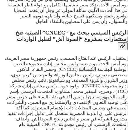
يوم أمس الأحد، تؤكد مصر تضامنها الكامل مع دولة قطر الشقيقة
في هذا الحادث الأليم، سائلة المولى عز وجل أن يتغمد الضحايا
بواسع رحمته ويسكنهم فسيح جناته، وأن يلهم ذويهم الصبر
والسلوان، وأن يمن على المصابين بالشفاء العاجل.
الرئيس السيسي يبحث مع “CNCEC” الصينية ضخ
إستثمارات بمشروع “الصودا آش” لتقليل الواردات
إستقبل، الرئيس عبد الفتاح السيسي، رئيس جمهورية مصر العربية،
يوم أمس الأحد، مو دينغيه، رئيس مجلس إدارة مجموعة الصين
الوطنية للهندسة الكيميائية (CNCEC). وحضر اللقاء، الدكتور
مصطفى مدبولي، رئيس مجلس الوزراء، والمهندس كريم بدوي،
وزير البترول والثروة المعدنية، وو شيانغونغ، نائب رئيس مجلس
إدارة مجموعة (CNCEC)، وقوه جويه، رئيس مجلس إدارة شركة
(TCC) . وصرح، السفير محمد الشناوي، المتحدث الرسمي بإسم
رئاسة الجمهورية، بأن الرئيس أكد في بداية اللقاء على حرص مصر
على توطيد التعاون الإقتصادي والإستثماري مع الصين، والشركات
الصينية في مختلف المجالات ذات الإهتمام المشترك. كما أكد
الرئيس على أن الدولة المصرية ستعمل على تذليل إجراءات تنفيذ
مشروع الشركة في مصر والخاص بإنتاج الصودا آش. وأضاف
المتحدث الرسمي، أن رئيس مجموعة CNCEC الصينية قام
بإستعراض الخبرات التي تحظى بها الشركة في مجال