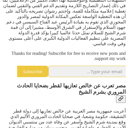
التسهيلات التنظيمية واللوجستية لهذا العدد الكبير من الإعلاميين، بما
في ذلك إصدار التصاريح اللازمة وتقديم الدعم الفني والتقني لضمان
تغطية إعلامية متكاملة للقمة. وإختتم رشوان تصريحه بالتأكيد على
أن هذه التغطية الواسعة تعكس المكانة الدولية لمصر والدور
المحوري الذي تقوم به بقيادة الرئيس عبد الفتاح السيسي في دعم
جهود السلام والإستقرار في الشرق الأوسط، مشيرا إلى أن قمة
شرم الشيخ للسلام تمثل حدثا عالميا كبيرا يؤكد قدرة الدولة
المصرية على تنظيم الفعاليات الدولية الكبرى على أعلى مستوى
وفي وقت قياسي.
Thanks for reading! Subscribe for free to receive new posts and
support my work.
Subscribe
مصر تعرب عن خالص تعازيها لقطر بضحايا الحادث
المروري بشرم الشيخ
أعربت جمهورية مصر العربية عن خالص تعازيها إلى دولة قطر
الشقيقة، حكومة وشعبا، في ضحايا الحادث المروري الأليم الذي
وقع بمدينة شرم الشيخ وأسفر عن وفاة عدد من منتسبي الديوان
الأميري القطري وإصابة آخرين. وبحسب بيان من وزارة الخارجية،