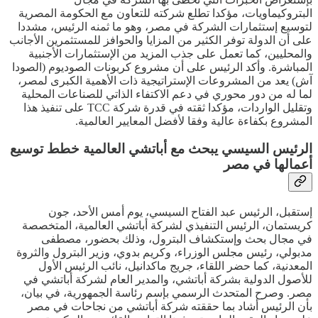
البتروكيماويات، مؤكدا تطلع شركته للتعاون مع الحكومة المصرية
لتوسيع إستثمارات الشركة في مصر، وهو ما ثمنه الرئيس، مشددا
على أن الدولة توفر الكثير من المزايا والحوافز للمستثمرين الأجانب
والمحليين، كما تعمل على جذب المزيد من الإستثمارات الأجنبية
المباشرة. وأكد الرئيس على أن مشروع كربونات الصوديوم (الصودا
آش) يعد من المشروعات الإستراتيجية ذات الأهمية الكبرى لمصر،
لما له من دور محوري في دعم الاكتفاء الذاتي للصناعات المحلية
وتقليل الواردات، مؤكدا ثقته في قدرة شركة TCC على تنفيذ هذا
المشروع بكفاءة عالية وفقا لأفضل المعايير العالمية.
الرئيس السيسي يبحث مع أباتشي العالمية خطط توسيع
أعمالها في مصر
إستقبل، الرئيس عبد الفتاح السيسي، يوم أمس الأحد، جون
كريستمان، الرئيس التنفيذي لشركة أباتشي العالمية، المتخصصة
في مجال بحث وإستكشاف البترول، وذلك بحضور، مصطفى
مدبولي، رئيس مجلس الوزراء، وكريم بدوي، وزير البترول والثروة
المعدنية، كما حضر اللقاء، جريج ماكدانيل، نائب الرئيس الأول
للأصول الدولية بشركة أباتشي، والمدير العام لشركة أباتشي في
مصر. وصرح المتحدث الرسمي بإسم رئاسة الجمهورية، في بيان،
بأن الرئيس أشاد بما حققته شركة أباتشي من نجاحات في مصر