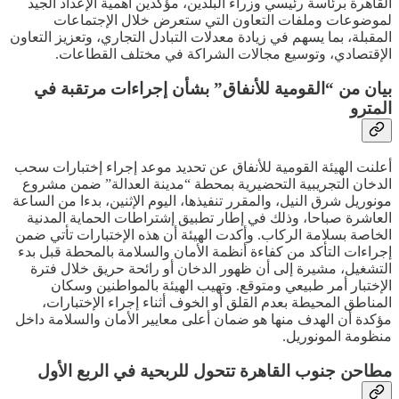
القاهرة برئاسة رئيسي وزراء البلدين، مؤكدين أهمية الإعداد الجيد
لموضوعات وملفات التعاون التي ستعرض خلال الإجتماعات
المقبلة، بما يسهم في زيادة معدلات التبادل التجاري، وتعزيز التعاون
الإقتصادي، وتوسيع مجالات الشراكة في مختلف القطاعات.
بيان من “القومية للأنفاق” بشأن إجراءات مرتقبة في
المترو
أعلنت الهيئة القومية للأنفاق عن تحديد موعد إجراء إختبارات سحب
الدخان التجريبية التحضيرية بمحطة “مدينة العدالة” ضمن مشروع
مونوريل شرق النيل، والمقرر تنفيذها، اليوم الإثنين، بدءا من الساعة
العاشرة صباحا، وذلك في إطار تطبيق إشتراطات الحماية المدنية
الخاصة بسلامة الركاب. وأكدت الهيئة أن هذه الإختبارات تأتي ضمن
إجراءات التأكد من كفاءة أنظمة الأمان والسلامة بالمحطة قبل بدء
التشغيل، مشيرة إلى أن ظهور الدخان أو رائحة حريق خلال فترة
الإختبار أمر طبيعي ومتوقع. وتهيب الهيئة بالمواطنين وسكان
المناطق المحيطة بعدم القلق أو الخوف أثناء إجراء الإختبارات،
مؤكدة أن الهدف منها هو ضمان أعلى معايير الأمان والسلامة داخل
منظومة المونوريل.
مطاحن جنوب القاهرة تتحول للربحية في الربع الأول