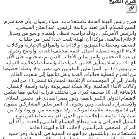
شرم الشيخ
صرح رئيس الهيئة العامة للاستعلامات، ضياء رشوان، بأن قمة شرم
الشيخ للسلام، التي تعقد برئاسة الرئيس، عبد الفتاح السيسي،
والرئيس الأمريكي، دونالد ترامب، تحظى بإهتمام واسع من وسائل
الإعلام العالمية، مؤكدا أن الهيئة تلقت عددا كبيرا من طلبات
الصحف ومحطات التلفزيون والإذاعات والمواقع الإخبارية ووكالات
الأنباء الدولية لتغطية أعمال القمة بمختلف اللغات. وأوضح رشوان
أن عدد الصحفيين والمراسلين الأجانب الذين تم تسجيلهم حتى الآن
بلغ 232 مراسلا يمثلون 88 من كبريات المؤسسات الإعلامية الدولية،
من بينهم 173 من المراسلين المقيمين في مصر، و59 وصلوا خصيصا
من الخارج لتغطية فعاليات القمة ونقل نتائجها إلى شعوب العالم.
وأشار إلى أن المؤسسات الإعلامية المشاركة تشمل 18 من أهم
وكالات الأنباء العالمية، و36 شبكة تليفزيونية دولية واسعة الإنتشار،
بالإضافة إلى 18 صحيفة كبرى من مختلف قارات العالم، مما يعكس
الإهتمام الدولي الكبير بالقمة ودور مصر القيادي في تحقيق السلام
والإستقرار بالمنطقة. وبين رشوان أن المراسلين المشاركين ينتمون
إلى 14 مؤسسة إعلامية أمريكية، و32 مؤسسة من أوروبا، و22 من
آسيا، و17 مؤسسة إعلامية من الدول العربية، مما يعكس تنوع
التمثيل الجغرافي وإتساع نطاق الإهتمام العالمي بالحدث. وأكد أن
المركز الصحفي للمراسلين الأجانب التابع للهيئة العامة
للاستعلامات، وبالتنسيق مع الجهات المعنية في الدولة، وفر جميع