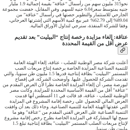
نحو315 مليون سهم من رأسمال “عتاقة” بقيمة إجمالية 1.9 مليار
جنيه بمتوسط سعر6.04 جنيه للسهم. وفي المقابل، خفضت مجموعة
الجارحي للاستثمار والتطوير حصتها في رأسمال “عتاقة” من
89.04% إلى 62.79% عبر بيع كمية الأسهم التي إشترتها العرجاني،
وفقا للشركة المنفذة، سنرجي لتداول الأوراق المالية.
عتاقة: إلغاء مزايدة رخصة إنتاج “البيليت” بعد تقديم
عرض أقل من القيمة المحددة
أعلنت شركة مصر الوطنية للصلب - عتاقة، إلغاء الهيئة العامة
للتنمية الصناعية المزايدة الخاصة برخصة إنتاج مربعات الصب
المستمر “البيليت” بطاقة إنتاجية قدرها 1.5 مليون طن سنويا، والتي
تقدمت الشركة للحصول عليها. وأوضحت الشركة، في إفصاح
لبورصة مصر، أن إلغاء المزايدة الخاصة نظرا لأن العرض المقدم من
“عتاقة” أقل من القيمة الأساسية المحددة للمزايدة. وكانت مصر
الوطنية للصلب - عتاقة، قد قالت في 11 أغسطس أنها قدمت
العرض المالي للحصول على رخصة إقامة المشروع في المزايدة
التي عقدتها الهيئة العامة للتنمية الصناعية. وجاء ذلك بعد أن وافقت
التنمية الصناعية على العرض الفني المقدم من “عتاقة” وهو ما
سمح لها المشاركة في المزايدة الخاصة بطرح رخص إقامة مشروع
لإنتاج مربعات الصلب المستمر “البيليت” بطاقة إنتاجية تبلغ 1.5
مليون طن سنويا.