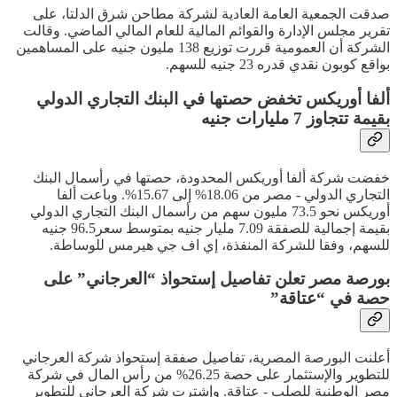
صدقت الجمعية العامة العادية لشركة مطاحن شرق الدلتا، على
تقرير مجلس الإدارة والقوائم المالية للعام المالي الماضي. وقالت
الشركة أن العمومية قررت توزيع 138 مليون جنيه على المساهمين
بواقع كوبون نقدي قدره 23 جنيه للسهم.
ألفا أوريكس تخفض حصتها في البنك التجاري الدولي
بقيمة تتجاوز 7 مليارات جنيه
خفضت شركة ألفا أوريكس المحدودة، حصتها في رأسمال البنك
التجاري الدولي - مصر من 18.06% إلى 15.67%. وباعت ألفا
أوريكس نحو 73.5 مليون سهم من رأسمال البنك التجاري الدولي
بقيمة إجمالية للصفقة 7.09 مليار جنيه بمتوسط سعر96.5 جنيه
للسهم، وفقا للشركة المنفذة، إي اف جي هيرمس للوساطة.
بورصة مصر تعلن تفاصيل إستحواذ “العرجاني” على
حصة في “عتاقة”
أعلنت البورصة المصرية، تفاصيل صفقة إستحواذ شركة العرجاني
للتطوير والإستثمار على حصة 26.25% من رأس المال في شركة
مصر الوطنية للصلب - عتاقة. وإشترت شركة العرجاني للتطوير