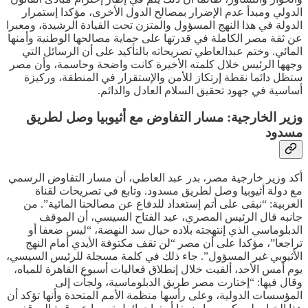
الدولي ومبدأ عدم الإضرار بمصالح الدول الأخرى، مؤكدا إستمرار
الدولة في هذا النهج المسؤول والمتزن تحت القيادة الرشيدة، ومعبرا
عن ثقة مصر الكاملة في قدرتها على حماية مصالحها الوطنية وأمنها
المائي. وختم عبدالعاطي تصريحاته بالتأكيد على أن الرسائل التي
وجهها الرئيس خلال كلمته الأخيرة كانت واضحة وحاسمة، وأن مصر
ستظل دائما نقطة إرتكاز للأمن والإستقرار في المنطقة، وركيزة
أساسية في جهود تحقيق السلام العادل والدائم.
وزير الخارجية: مسار التفاوض مع أثيوبيا وصل لطريق
مسدود
أكد وزير خارجية مصر، بدر عبد العاطي، أن مسار التفاوض الرسمي
مع دولة أثيوبيا وصل لطريق مسدود. وتابع في تصريحات لقناة
العربية: “نبقى على أتم إستعداد للدفاع عن مصالحنا المائية”. من
جانبه قال الرئيس المصري، عبد الفتاح السيسي، أن الموقف
الدبلوماسي الذي إنتهجته بلاده حيال سد النهضة، “ليس ضعفا أو
تراجعا”، مؤكدا على أن مصر “لن تقف مكتوفة الأيدي أمام النهج
الأثيوبي غير المسؤول”. جاء ذلك في كلمة مسجلة للرئيس السيسي،
يوم أمس الأحد، ألقيت خلال إنطلاق فعاليات أسبوع القاهرة للمياه،
وقال فيها: “إختارت مصر طريق الدبلوماسية، ولجأت إلى
المؤسسات الدولية، وعلى رأسها منظمة الأمم المتحدة وأنها تؤكد أن