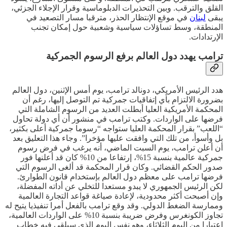
القلق والترقب. وبين التحذيرات الدبلوماسية وقرار الإجلاء الجزئي،
يبقى
لبنان
في موقع الإنتظار الحذر، مترقبا مسار التصعيد في
المنطقة، وسط تساؤلات سياسية وشعبية حول إمكان تجنب
الإرتدادات.
ترامب يهدد دول العالم برفع الرسوم الجمركية
هدد الرئيس الأمريكي، دونالد ترامب، يوم أمس الإثنين، دول العالم
بضرورة الالتزام بأي إتفاقيات جمركية تم التوصل إليها، رغم أن
المحكمة الأمريكية العليا أبطلت العديد من الرسوم الشاملة التي
فرضها على الواردات. وكتب ترامب في منشور أن أي دولة تحاول
“اللعب” بقرار المحكمة العليا ستواجه “رسوما جمركية أعلى بكثير،
بل وأسوأ، من تلك التي وافقت عليها مؤخرا”. وجاء هذا التعليق بعد
أن أعلن ترامب، يوم السبت الماضي، أنه يرغب في فرض رسوم
جمركية عالمية بنسبة 15%، إرتفاعا من 10% كان قد أعلنها فور
صدور الحكم القضائي. وكان قرار المحكمة قد ألغى الرسوم التي
فرضها ترامب على معظم دول العالم بإستخدام قانون الطوارئ.
لكن الرئيس الجمهوري لا يبدو مستعدا للتخلي عن أداته المفضلة،
وإن أصبحت أكثر محدودية، لإعادة صياغة قواعد التجارة العالمية
وممارسة الضغط الدولي. وقد وقع ترامب بالفعل أمرا تنفيذيا يتيح له
تجاوز الكونغرس وفرض ضريبة بنسبة 10% على الواردات العالمية،
إعتبارا من اليوم الثلاثاء، وهو نفس اليوم الذي سيلقي فيه خطاب