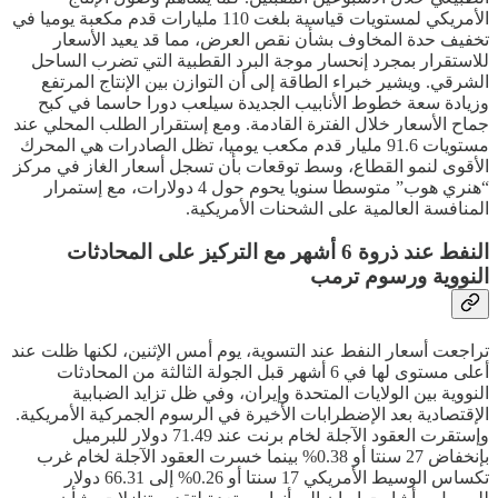
الأمريكي لمستويات قياسية بلغت 110 مليارات قدم مكعبة يوميا في
تخفيف حدة المخاوف بشأن نقص العرض، مما قد يعيد الأسعار
للاستقرار بمجرد إنحسار موجة البرد القطبية التي تضرب الساحل
الشرقي. ويشير خبراء الطاقة إلى أن التوازن بين الإنتاج المرتفع
وزيادة سعة خطوط الأنابيب الجديدة سيلعب دورا حاسما في كبح
جماح الأسعار خلال الفترة القادمة. ومع إستقرار الطلب المحلي عند
مستويات 91.6 مليار قدم مكعب يوميا، تظل الصادرات هي المحرك
الأقوى لنمو القطاع، وسط توقعات بأن تسجل أسعار الغاز في مركز
“هنري هوب” متوسطا سنويا يحوم حول 4 دولارات، مع إستمرار
المنافسة العالمية على الشحنات الأمريكية.
النفط عند ذروة 6 أشهر مع التركيز على المحادثات
النووية ورسوم ترمب
تراجعت أسعار النفط عند التسوية، يوم أمس الإثنين، لكنها ظلت عند
أعلى مستوى لها في 6 أشهر قبل الجولة الثالثة من المحادثات
النووية بين الولايات المتحدة وإيران، وفي ظل تزايد الضبابية
الإقتصادية بعد الإضطرابات الأخيرة في الرسوم الجمركية الأمريكية.
وإستقرت العقود الآجلة لخام برنت عند 71.49 دولار للبرميل
بإنخفاض 27 سنتا أو 0.38% بينما خسرت العقود الآجلة لخام غرب
تكساس الوسيط الأمريكي 17 سنتا أو 0.26% إلى 66.31 دولار