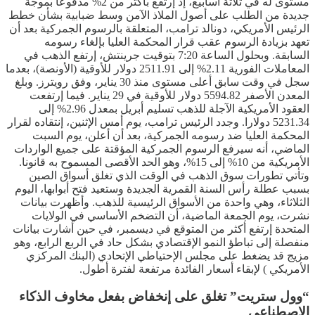
مستوى له في ثلاثة أسابيع، إذ إرتفع بأكثر من 2% مدفوعا بموجة
جديدة من الطلب على أصول الملاذ الآمن وسط ضبابية بشأن خطط
الرئيس الأمريكي، دونالد ترامب، المتعلقة بالرسوم الجمركية بعد أن
تعهد بزيادة الرسوم عقب قرار المحكمة العليا بإلغاء رسومه
السابقة. وبحلول الساعة 7:20 بتوقيت جرينتش، إرتفع الذهب في
المعاملات الفورية 2.11% إلى 2511.91 دولار للأوقية (الأونصة)، بعدما
سجل في وقت سابق أعلى مستوى منذ 30 يناير، وفق رويترز. وبلغ
المعدن الأصفر 5594.82 دولار للأوقية في 29 يناير. فيما إرتفعت
العقود الأمريكية الآجلة للذهب تسليم أبريل بمعدل 2.96% إلى
5231.34 دولارا. وجدد الرئيس ترامب، يوم أمس الإثنين، إنتقاده لقرار
المحكمة العليا ضد رسومه الجمركية، بعد أن أعلن، يوم السبت
الماضي، أنه سيرفع الرسوم الجمركية المؤقتة على جميع الواردات
الأمريكية من 10% إلى 15%، وهو الحد الأقصى المسموح به قانونا.
وتأتي تطورات سوق الذهب في الوقت الذي تغلق أسواق الصين
بسبب عطلة رأس السنة القمرية الجديدة وستعيد فتح أبوابها، اليوم
الثلاثاء، وهي واحدة من الأسواق الرئيسية للذهب. وأظهرت بيانات
نشرت، يوم الجمعة الماضية، أن التضخم الأساسي في الولايات
المتحدة إرتفع أكثر من المتوقع في ديسمبر، في حين أشارت بيانات
منفصلة إلى تباطؤ النمو الإقتصادي بشكل حاد في الربع الرابع، وهو
مزيج قد يضغط على مجلس الإحتياطي الإتحادي (البنك المركزي
الأمريكي ) لإبقاء أسعار الفائدة مرتفعة لفترة أطول.
“وول ستريت” تغلق على إنخفاض بفعل مخاوف الذكاء
الإصطناعي