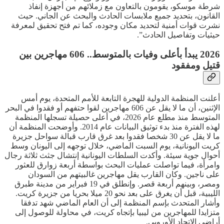
شرطة موسكو، يقومون بالتعاون مع زملائهم من أجهزة إنفاذ
القانون، بتحديد جميع ملابسات الحادث والبحث عن الجاني. حيث
نشرت قوات أمنية لتحديد مكان وجوده، كما تم فتح تحقيق لمعرفة
حيثيات وتفاصيل الحادث”.
2026 يبدأ بأعلى وفيات بالمتوسط.. 606 مهاجرين بين
قتيل ومفقود
أعلنت المنظمة الدولية للهجرة التابعة للأمم المتحدة، يوم أمس
الإثنين، أن ما لا يقل عن 606 مهاجرين لقوا حتفهم أو فقدوا في البحر
المتوسط منذ مطلع عام 2026، في أعلى حصيلة تسجلها المنظمة
لهذه الفترة منذ بدء توثيق البيانات عام 2014. وأوضحت المنظمة أن
ما لا يقل عن 30 شخصا فقدوا بعد غرق قارب قبالة سواحل جزيرة
كريت اليونانية، يوم السبت الماضي، خلال توجهه إلى اليونان وسط
أحوال جوية سيئة. وأكدت السلطات اليونانية إنتشال جثث ثلاثة رجال
وامرأة، فيما تواصلت عمليات البحث بواسطة أربعة زوارق للعثور
على ناجين. وكان القارب يقل مهاجرين غالبيتهم من السودان
ومصر، وبينهم أربعة قصر. وإنطلق في 19 فبراير من مدينة طبرق
الليبية، قبل أن يغرق على بعد نحو 20 ميلا بحريا من جزيرة كريت.
وأشار المتحدث بإسم المنظمة إلى أن العام الماضي شهد تدفقا
متزايدا للمهاجرين من ليبيا بإتجاه كريت، في محاولة للوصول إلى
أراضي الإتحاد الأوروبي.