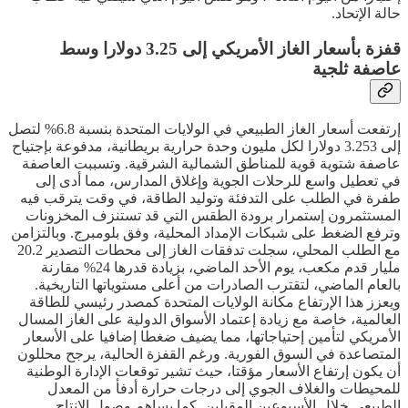
حالة الإتحاد.
قفزة بأسعار الغاز الأمريكي إلى 3.25 دولارا وسط
عاصفة ثلجية
إرتفعت أسعار الغاز الطبيعي في الولايات المتحدة بنسبة 6.8% لتصل
إلى 3.253 دولارا لكل مليون وحدة حرارية بريطانية، مدفوعة بإجتياح
عاصفة شتوية قوية للمناطق الشمالية الشرقية. وتسببت العاصفة
في تعطيل واسع للرحلات الجوية وإغلاق المدارس، مما أدى إلى
طفرة في الطلب على التدفئة وتوليد الطاقة، في وقت يترقب فيه
المستثمرون إستمرار برودة الطقس التي قد تستنزف المخزونات
وترفع الضغط على شبكات الإمداد المحلية، وفق بلومبرج. وبالتزامن
مع الطلب المحلي، سجلت تدفقات الغاز إلى محطات التصدير 20.2
مليار قدم مكعب، يوم الأحد الماضي، بزيادة قدرها 24% مقارنة
بالعام الماضي، لتقترب الصادرات من أعلى مستوياتها التاريخية.
ويعزز هذا الإرتفاع مكانة الولايات المتحدة كمصدر رئيسي للطاقة
العالمية، خاصة مع زيادة إعتماد الأسواق الدولية على الغاز المسال
الأمريكي لتأمين إحتياجاتها، مما يضيف ضغطا إضافيا على الأسعار
المتصاعدة في السوق الفورية. ورغم القفزة الحالية، يرجح محللون
أن يكون إرتفاع الأسعار مؤقتا، حيث تشير توقعات الإدارة الوطنية
للمحيطات والغلاف الجوي إلى درجات حرارة أدفأ من المعدل
الطبيعي خلال الأسبوعين المقبلين. كما يساهم وصول الإنتاج