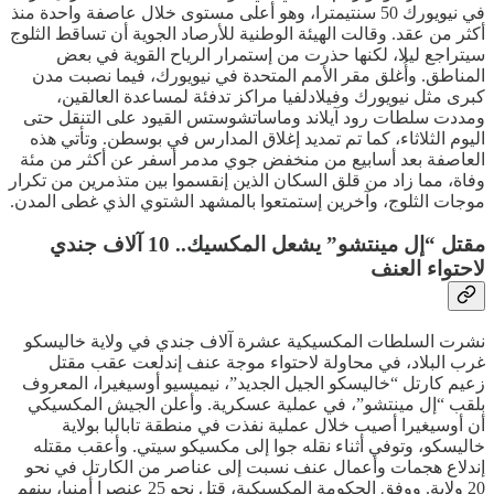
في نيويورك 50 سنتيمترا، وهو أعلى مستوى خلال عاصفة واحدة منذ
أكثر من عقد. وقالت الهيئة الوطنية للأرصاد الجوية أن تساقط الثلوج
سيتراجع ليلا، لكنها حذرت من إستمرار الرياح القوية في بعض
المناطق. وأُغلق مقر الأمم المتحدة في نيويورك، فيما نصبت مدن
كبرى مثل نيويورك وفيلادلفيا مراكز تدفئة لمساعدة العالقين،
ومددت سلطات رود آيلاند وماساتشوستس القيود على التنقل حتى
اليوم الثلاثاء، كما تم تمديد إغلاق المدارس في بوسطن. وتأتي هذه
العاصفة بعد أسابيع من منخفض جوي مدمر أسفر عن أكثر من مئة
وفاة، مما زاد من قلق السكان الذين إنقسموا بين متذمرين من تكرار
موجات الثلوج، وآخرين إستمتعوا بالمشهد الشتوي الذي غطى المدن.
مقتل “إل مينتشو” يشعل المكسيك.. 10 آلاف جندي
لاحتواء العنف
نشرت السلطات المكسيكية عشرة آلاف جندي في ولاية خاليسكو
غرب البلاد، في محاولة لاحتواء موجة عنف إندلعت عقب مقتل
زعيم كارتل “خاليسكو الجيل الجديد”، نيميسيو أوسيغيرا، المعروف
بلقب “إل مينتشو”، في عملية عسكرية. وأعلن الجيش المكسيكي
أن أوسيغيرا أصيب خلال عملية نفذت في منطقة تابالبا بولاية
خاليسكو، وتوفي أثناء نقله جوا إلى مكسيكو سيتي. وأعقب مقتله
إندلاع هجمات وأعمال عنف نسبت إلى عناصر من الكارتل في نحو
20 ولاية. ووفق الحكومة المكسيكية، قتل نحو 25 عنصرا أمنيا، بينهم