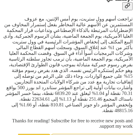
تراجعت أسهم وول ستريت، يوم أمس الإثنين، مع عزوف
المستثمرين عن الأسهم عالية المخاطر بفعل إستمرار المخاوف من
الإضطرابات المرتبطة بالذكاء الإصطناعي وتداعيات قرار المحكمة
العليا الأمريكية، يوم الجمعة الماضية، بشأن الرسوم الجمركية. وأدى
البيع المكثف إلى إنخفاض المؤشرات الرئيسية في وول ستريت
بأكثر من 1% عند إغلاق السوق. وسجلت أسهم القطاع المالي
وشركات البرمجيات أسوأ أداء في السوق. وقضت المحكمة العليا
الأمريكية، يوم الجمعة الماضية، بأن ترمب تجاوز سلطته الرئاسية
بفرض رسوم جمركية متبادلة بموجب قانون الطوارئ الإقتصادية،
وهو حكم إستنكره الرئيس نفسه، الذي هدد بفرض رسوم مؤقتة
15% على جميع الواردات. وجاء ذلك على الرغم من توصله إلى
إتفاقيات تجارية مع عدد من شركاء الولايات المتحدة التجاريين.
وأشارت بيانات أولية إلى تراجع المؤشر ستاندرد اند بورز 500 بواقع
70.31 نقطة أو 1.04% ليغلق عند 6839.20 نقطة، بينما خسر المؤشر
ناسداك المجمع 251.46 نقطة أو 1.13% إلى 22634.61 نقطة.
وإنخفض المؤشر داو جونز الصناعي 810.81 نقطة، أو 1.66% إلى
48815.16 نقطة.
Thanks for reading! Subscribe for free to receive new posts and
support my work.