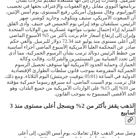
للبرميل. وأشارت إيران إلى أنها مستعدة لتقديم تنازلات بشأن
برنامجها النووي مقابل رفع العقوبات والإعتراف بحقها في تخصيب
اليورانيوم. وقال مسؤول أمريكي رفيع المستوى، يوم أمس الإثنين،
أن المبعوث الأمريكي، ستيف ويتكوف، وجاريد كوشنر، صهر
الرئيس، سيلتقيان بوفد إيراني يوم الخميس في جنيف. وأدى القلق
المتزايد إزاء إحتمال نشوب مواجهة عسكرية بين الولايات المتحدة
وإيران إلى إرتفاع أسعار خام برنت بأكثر من 5% الأسبوع الماضي
إلى أعلى مستوى منذ يوليو عند 72.34 دولار للبرميل. وألغى حكم
صادر عن المحكمة العليا الأمريكية الأسبوع الماضي أجزاء أساسية
من خطط الرئيس دونالد ترمب بشأن الرسوم الجمركية، مما أدى
إلى تجدد الضبابية بين المستثمرين والشركات. وقالت وكالة
الجمارك وحماية الحدود الأمريكية أنها ستوقف تحصيل الرسوم
الجمركية المفروضة بموجب قانون سلطات الطوارئ الإقتصادية
الدولية في الساعة (05:01 بتوقيت جرينتش) اليوم الثلاثاء. ومع ذلك،
قال ترمب، يوم السبت الماضي، أنه سيرفع رسوما جمركية مؤقتة
من 10% إلى 15% على الواردات الأمريكية من جميع البلدان، وهو
الحد الأقصى المسموح به بموجب القانون.
الذهب يقفز بأكثر من 2% ويسجل أعلى مستوى منذ 3
أسابيع
وصل سعر الذهب خلال تعاملات، يوم أمس الإثنين، إلى أعلى