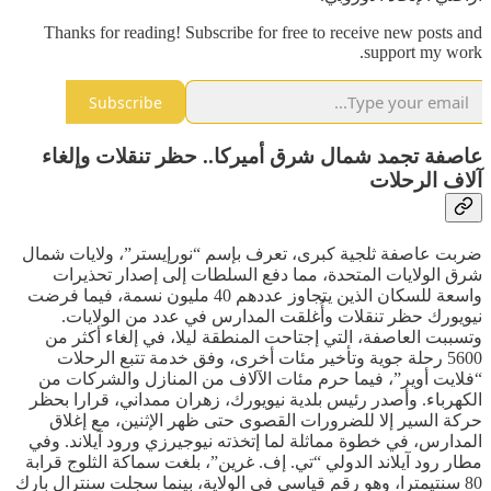
Thanks for reading! Subscribe for free to receive new posts and
support my work.
Subscribe
عاصفة تجمد شمال شرق أميركا.. حظر تنقلات وإلغاء
آلاف الرحلات
ضربت عاصفة ثلجية كبرى، تعرف بإسم “نورإيستر”، ولايات شمال
شرق الولايات المتحدة، مما دفع السلطات إلى إصدار تحذيرات
واسعة للسكان الذين يتجاوز عددهم 40 مليون نسمة، فيما فرضت
نيويورك حظر تنقلات وأُغلقت المدارس في عدد من الولايات.
وتسببت العاصفة، التي إجتاحت المنطقة ليلا، في إلغاء أكثر من
5600 رحلة جوية وتأخير مئات أخرى، وفق خدمة تتبع الرحلات
“فلايت أوير”، فيما حرم مئات الآلاف من المنازل والشركات من
الكهرباء. وأصدر رئيس بلدية نيويورك، زهران ممداني، قرارا بحظر
حركة السير إلا للضرورات القصوى حتى ظهر الإثنين، مع إغلاق
المدارس، في خطوة مماثلة لما إتخذته نيوجيرزي ورود آيلاند. وفي
مطار رود آيلاند الدولي “تي. إف. غرين”، بلغت سماكة الثلوج قرابة
80 سنتيمترا، وهو رقم قياسي في الولاية، بينما سجلت سنترال بارك