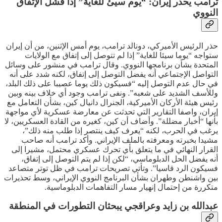
ترامب يحذر إيران: “يوم سيئ للغاية” إذا فشل الإتفاق
النووي
حذر الرئيس الأميركي، دونالد ترامب، يوم أمس الإثنين، من أن إيران
ستواجه “يوما سيئا للغاية” إذا لم تتوصل إلى إتفاق مع الولايات
المتحدة بشأن برنامجها النووي. وقال ترامب في منشور على وسائل
التواصل الإجتماعي أنه يفضل التوصل إلى إتفاق، لكنه شدد على أنه
في حال عدم التوصل إليه “فسيكون ذلك يوما عصيبا على ذلك البلد،
وللأسف الشديد على شعبه”. ونفى ترامب وجود أي خلاف بينه وبين
رئيس هيئة الأركان الأميركية، الجنرال دانيال كين، بشأن التعامل مع
إيران، واصفا التقارير التي تحدثت عن معارضة عسكرية لأي مواجهة
بأنها “أخبار مضللة”. وأضاف أن كين، كغيره من القادة العسكريين، لا
يرغب في الحرب، لكنه “يعرف كيف ينتصر إذا طلب منه ذلك”،
مشيدا بخبرته ومعرفته بالملف الإيراني. وأكد ترامب أنه صاحب
القرار النهائي في ما يتعلق بأي تحرك عسكري محتمل، مشيرا إلى
أنه يفضل الحل الدبلوماسي، “لكن إذا لم يتم التوصل إلى إتفاق،
فسيكون الرد قاسيا”. وتأتي تصريحات ترامب في ظل توتر متصاعد
بين واشنطن وطهران بشأن البرنامج النووي الإيراني، وسط تحذيرات
متكررة من إحتمال إنهيار مسار التفاهمات الدبلوماسية.
عبدالله بن زايد وعراقجي يبحثان التطورات في المنطقة