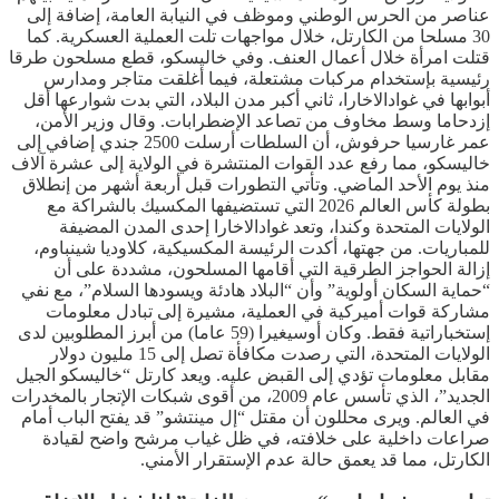
عناصر من الحرس الوطني وموظف في النيابة العامة، إضافة إلى
30 مسلحا من الكارتل، خلال مواجهات تلت العملية العسكرية. كما
قتلت امرأة خلال أعمال العنف. وفي خاليسكو، قطع مسلحون طرقا
رئيسية بإستخدام مركبات مشتعلة، فيما أغلقت متاجر ومدارس
أبوابها في غوادالاخارا، ثاني أكبر مدن البلاد، التي بدت شوارعها أقل
إزدحاما وسط مخاوف من تصاعد الإضطرابات. وقال وزير الأمن،
عمر غارسيا حرفوش، أن السلطات أرسلت 2500 جندي إضافي إلى
خاليسكو، مما رفع عدد القوات المنتشرة في الولاية إلى عشرة آلاف
منذ يوم الأحد الماضي. وتأتي التطورات قبل أربعة أشهر من إنطلاق
بطولة كأس العالم 2026 التي تستضيفها المكسيك بالشراكة مع
الولايات المتحدة وكندا، وتعد غوادالاخارا إحدى المدن المضيفة
للمباريات. من جهتها، أكدت الرئيسة المكسيكية، كلاوديا شينباوم،
إزالة الحواجز الطرقية التي أقامها المسلحون، مشددة على أن
“حماية السكان أولوية” وأن “البلاد هادئة ويسودها السلام”، مع نفي
مشاركة قوات أميركية في العملية، مشيرة إلى تبادل معلومات
إستخباراتية فقط. وكان أوسيغيرا (59 عاما) من أبرز المطلوبين لدى
الولايات المتحدة، التي رصدت مكافأة تصل إلى 15 مليون دولار
مقابل معلومات تؤدي إلى القبض عليه. ويعد كارتل “خاليسكو الجيل
الجديد”، الذي تأسس عام 2009، من أقوى شبكات الإتجار بالمخدرات
في العالم. ويرى محللون أن مقتل “إل مينتشو” قد يفتح الباب أمام
صراعات داخلية على خلافته، في ظل غياب مرشح واضح لقيادة
الكارتل، مما قد يعمق حالة عدم الإستقرار الأمني.