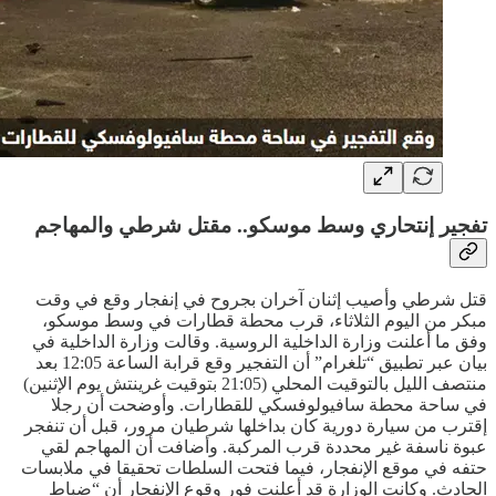
تفجير إنتحاري وسط موسكو.. مقتل شرطي والمهاجم
قتل شرطي وأصيب إثنان آخران بجروح في إنفجار وقع في وقت
مبكر من اليوم الثلاثاء، قرب محطة قطارات في وسط موسكو،
وفق ما أعلنت وزارة الداخلية الروسية. وقالت وزارة الداخلية في
بيان عبر تطبيق “تلغرام” أن التفجير وقع قرابة الساعة 12:05 بعد
منتصف الليل بالتوقيت المحلي (21:05 بتوقيت غرينتش يوم الإثنين)
في ساحة محطة سافيولوفسكي للقطارات. وأوضحت أن رجلا
إقترب من سيارة دورية كان بداخلها شرطيان مرور، قبل أن تنفجر
عبوة ناسفة غير محددة قرب المركبة. وأضافت أن المهاجم لقي
حتفه في موقع الإنفجار، فيما فتحت السلطات تحقيقا في ملابسات
الحادث. وكانت الوزارة قد أعلنت فور وقوع الإنفجار أن “ضباط