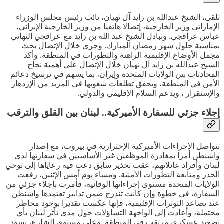
تلقى، الشيخ عبدالله بن زايد آل نهيان، نائب رئيس مجلس الوزراء
الإماراتي وزير الخارجية، إتصالا هاتفيا من وزير الخارجية الإيراني،
عباس عراقجي. وتبادل الشيخ عبد الله بن زايد مع عراقجي التهاني
بمناسبة حلول شهر رمضان المبارك. وجرى خلال الإتصال بحث
مجمل الأوضاع الإقليمية الراهنة والتطورات في المنطقة. وأكد
الشيخ عبدالله بن زايد آل نهيان خلال الإتصال على أهمية نجاح
المحادثات بين الولايات المتحدة وإيران، بما يسهم في ترسيخ دعائم
الأمن في المنطقة، ويحقق تطلعات شعوبها في المزيد من الإزدهار
والإستقرار ، ويدعم السلام الإقليمي والدولي.
إجلاء جزئي للسفارة الأميركية.. لبنان بين القلق والترقب
تتواصل الإجراءات الأميركية الإحترازية في بيروت، مع إصدار
واشنطن أمرا بمغادرة الموظفين غير الأساسيين في سفارتها لدى
لبنان وأفراد عائلاتهم، عقب تحذير سابق دعت فيه رعاياها إلى توخي
الحذر ومتابعة التطورات الأمنية. ومساء يوم أمس الإثنين، رفعت
الولايات المتحدة مستوى إجراءاتها الوقائية، فأمرت بإجلاء جزئي من
السفارة، في خطوة وإن كانت تندرج ضمن تدابير تعتمدها واشنطن
عند تصاعد التوترات الإقليمية، فإنها عكست تقديرا بوجود مخاطر
محتملة، وأعادت إلى الواجهة التساؤلات حول مدى تأثر لبنان بأي
تصعيد عسكري مرتقب في المنطقة. وعلى مستوى الشارع، يسود